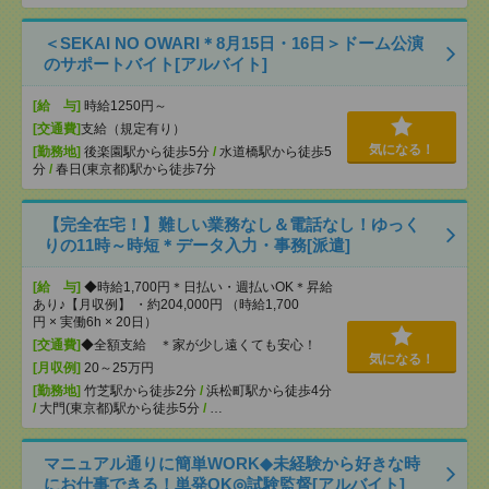
＜SEKAI NO OWARI＊8月15日・16日＞ドーム公演
のサポートバイト[アルバイト]
[給 与]
時給1250円～
[交通費]
支給（規定有り）
気になる！
[勤務地]
後楽園駅から徒歩5分
/
水道橋駅から徒歩5
分
/
春日(東京都)駅から徒歩7分
【完全在宅！】難しい業務なし＆電話なし！ゆっく
りの11時～時短＊データ入力・事務[派遣]
[給 与]
◆時給1,700円＊日払い・週払いOK＊昇給
あり♪【月収例】 ・約204,000円 （時給1,700
円 × 実働6h × 20日）
[交通費]
◆全額支給 ＊家が少し遠くても安心！
気になる！
[月収例]
20～25万円
[勤務地]
竹芝駅から徒歩2分
/
浜松町駅から徒歩4分
/
大門(東京都)駅から徒歩5分
/
…
マニュアル通りに簡単WORK◆未経験から好きな時
にお仕事できる！単発OK◎試験監督[アルバイト]