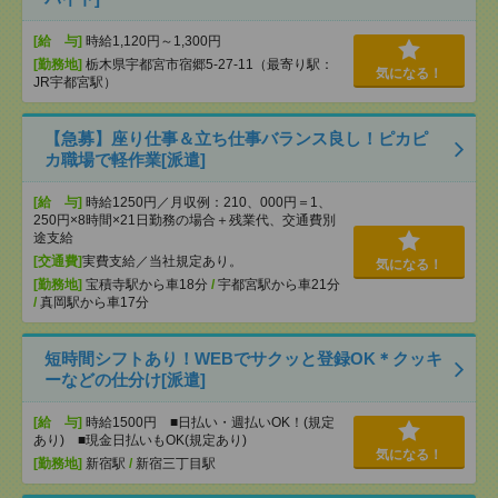
[給 与]
時給1,120円～1,300円
[勤務地]
栃木県宇都宮市宿郷5-27-11（最寄り駅：
気になる！
JR宇都宮駅）
【急募】座り仕事＆立ち仕事バランス良し！ピカピ
カ職場で軽作業[派遣]
[給 与]
時給1250円／月収例：210、000円＝1、
250円×8時間×21日勤務の場合＋残業代、交通費別
途支給
[交通費]
実費支給／当社規定あり。
気になる！
[勤務地]
宝積寺駅から車18分
/
宇都宮駅から車21分
/
真岡駅から車17分
短時間シフトあり！WEBでサクッと登録OK＊クッキ
ーなどの仕分け[派遣]
[給 与]
時給1500円 ■日払い・週払いOK！(規定
あり) ■現金日払いもOK(規定あり)
気になる！
[勤務地]
新宿駅
/
新宿三丁目駅