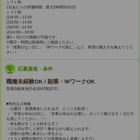
シフト制
1日あたりの実働時間：最大5時間50分/日
シフト制
(1)9:00～13:00
(2)9:00～14:00
(3)9:00～14:50
(4)14:00～18:00
週3～4日での勤務が可能です。
※曜日・時間は面接時にご相談ください。
※「授業がない日に」「Wワークの前に」など、希望の働き方を教えてくだ
さい！
応募資格・条件
職種未経験OK / 副業・WワークOK
普通自動車免許必須(AT限定可)
■求める人物像
・土曜日・長期連休に入れる方、とくに大歓迎！
（「学校が休みの日に」「本業が休みの土曜に」ガッツリ稼げます！ぜひ力
を貸してください…！）
・体を動かすことが好きな方！
（ジム代が浮くと好評！働きながら鍛えられます）
・授業の合間に稼ぎたい学生さん
（テスト期間や旅行などの長期休みも考慮します◎）