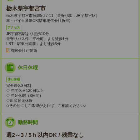
栃木県宇都宮市
栃木県宇都宮市宿郷5-27-11（最寄り駅：JR宇都宮駅）
車・バイク通勤OK(駐車場代会社負担)
アクセス
JR宇都宮駅より徒歩10分
最寄りバス停「平松町」より徒歩1分
LRT「駅東公園前」より徒歩3分
有限会社辻製麺
休日休暇
休日休暇
完全週休3日制
◇ 年間休日120日以上
◇ 年始休暇（3日間）
◇出産育児休暇
◇その他にもご希望があれば、ご相談ください♪
勤務時間
週2～3 / 5ｈ以内OK / 残業なし