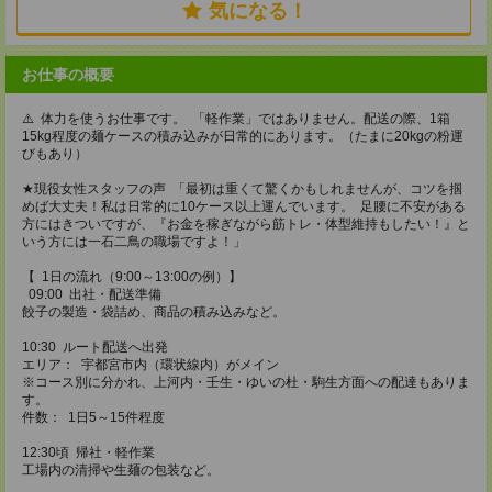
気になる！
お仕事の概要
⚠️ 体力を使うお仕事です。 「軽作業」ではありません。配送の際、1箱
15kg程度の麺ケースの積み込みが日常的にあります。（たまに20kgの粉運
びもあり）
★現役女性スタッフの声 「最初は重くて驚くかもしれませんが、コツを掴
めば大丈夫！私は日常的に10ケース以上運んでいます。 足腰に不安がある
方にはきついですが、『お金を稼ぎながら筋トレ・体型維持もしたい！』と
いう方には一石二鳥の職場ですよ！」
【 1日の流れ（9:00～13:00の例）】
09:00 出社・配送準備
餃子の製造・袋詰め、商品の積み込みなど。
10:30 ルート配送へ出発
エリア： 宇都宮市内（環状線内）がメイン
※コース別に分かれ、上河内・壬生・ゆいの杜・駒生方面への配達もありま
す。
件数： 1日5～15件程度
12:30頃 帰社・軽作業
工場内の清掃や生麺の包装など。