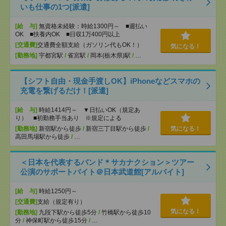
いも仕事の1つ[派遣]
[給 与]
無資格未経験：時給1300円～ ■週払い
OK ■扶養内OK ■日収1万400円以上
[交通費]
交通費全額支給（ガソリン代もOK！）
気になる！
[勤務地]
宇都宮駅
/
雀宮駅
/
岡本(栃木県)駅
/
…
【シフト自由・現金手渡しOK】iPhoneなどスマホの
充電を繋げるだけ！[派遣]
[給 与]
時給1414円～ ▼日払いOK（規定あ
り） ■初勤務手当あり ※規定による
[勤務地]
新宿駅から徒歩
/
新宿三丁目駅から徒歩
/
気になる！
高田馬場駅から徒歩
/
…
＜日本を代表するバンド＊サカナクション＞ツアー
公演のサポートバイト＠日本武道館[アルバイト]
[給 与]
時給1250円～
[交通費]
支給（規定有り）
気になる！
[勤務地]
九段下駅から徒歩5分
/
竹橋駅から徒歩10
分
/
神保町駅から徒歩15分
/
…