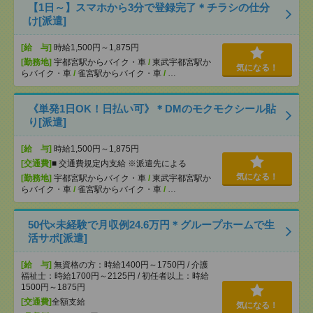
【1日～】スマホから3分で登録完了＊チラシの仕分
け[派遣]
[給 与]
時給1,500円～1,875円
[勤務地]
宇都宮駅からバイク・車
/
東武宇都宮駅か
気になる！
らバイク・車
/
雀宮駅からバイク・車
/
…
《単発1日OK！日払い可》＊DMのモクモクシール貼
り[派遣]
[給 与]
時給1,500円～1,875円
[交通費]
■ 交通費規定内支給 ※派遣先による
気になる！
[勤務地]
宇都宮駅からバイク・車
/
東武宇都宮駅か
らバイク・車
/
雀宮駅からバイク・車
/
…
50代×未経験で月収例24.6万円＊グループホームで生
活サポ[派遣]
[給 与]
無資格の方：時給1400円～1750円 / 介護
福祉士：時給1700円～2125円 / 初任者以上：時給
1500円～1875円
[交通費]
全額支給
気になる！