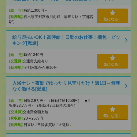
[給 与]
時給1,300円～
[勤務地]
栃木県宇都宮市川向町（最寄り駅：宇都宮
気になる！
駅）
給与即払いOK！高時給！日勤のお仕事！梱包・ピッ
キング[派遣]
[給 与]
時給1340円
[交通費]
交通費支給有り
気になる！
[勤務地]
宇都宮駅から車10分
入浴ナシ＊夜勤でゆったり見守りだけ＊週1日～無理
なく働ける[派遣]
[給 与]
日収2.9万円～（日勤時給1650円） ■月
収例23.7万円～（夜勤月8回勤務の場合）
[交通費]
交通費全額支給
気になる！
[月収例]
20～25万円
[勤務地]
日立駅
/
常陸多賀駅
/
大甕駅
/
…