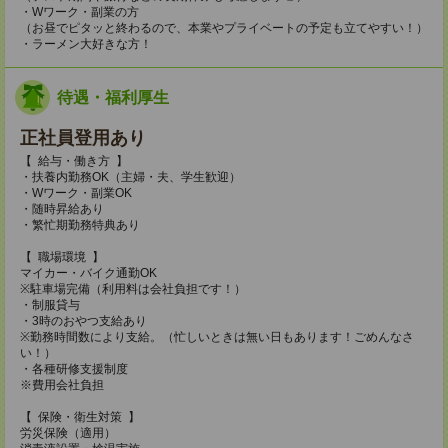
・Wワーク・副業の方
（お昼でピタッと終わるので、本業やプライベートの予定も立てやすい！）
・ラーメン大好きな方！
待遇・福利厚生
正社員登用あり
【 給与・働き方 】
・扶養内勤務OK（主婦・夫、学生歓迎）
・Wワーク・副業OK
・随時昇給あり
・繁忙期勤務特典あり
【 職場環境 】
マイカー・バイク通勤OK
※駐車場完備（利用料は会社負担です！）
・制服貸与
・3時のおやつ支給あり
※勤務時間数により支給。（忙しいときは無い日もあります！ごめんなさ
い！）
・各種研修支援制度
※費用会社負担
【 保険・衛生対策 】
労災保険（適用）