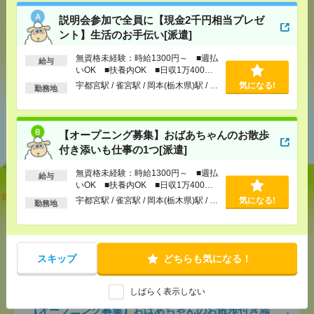
応募ページへ
説明会参加で全員に【現金2千円相当プレゼ
ント】生活のお手伝い[派遣]
無資格未経験：時給1300円～ ■週払
給与
気になる！
いOK ■扶養内OK ■日収1万400円
以上
宇都宮駅 / 雀宮駅 / 岡本(栃木県)駅 / …
気になる!
勤務地
あなたの閲覧履歴からの
おすすめ
【オープニング募集】おばあちゃんのお散歩
付き添いも仕事の1つ[派遣]
無資格未経験：時給1300円～ ■週払
給与
いOK ■扶養内OK ■日収1万400円
説明会参加で全員に【現金2千円相当プレゼント】生
以上
宇都宮駅 / 雀宮駅 / 岡本(栃木県)駅 / …
気になる!
勤務地
活のお手伝い[派遣]
[給 与]
無資格未経験：時給1300円～ ■週払い
OK ■扶養内OK ■日収1万400円以上
スキップ
どちらも気になる！
[交通費]
交通費全額支給（ガソリン代もOK！）
気になる！
[勤務地]
宇都宮駅
/
雀宮駅
/
岡本(栃木県)駅
/
…
しばらく表示しない
【オープニング募集】おばあちゃんのお散歩付き添