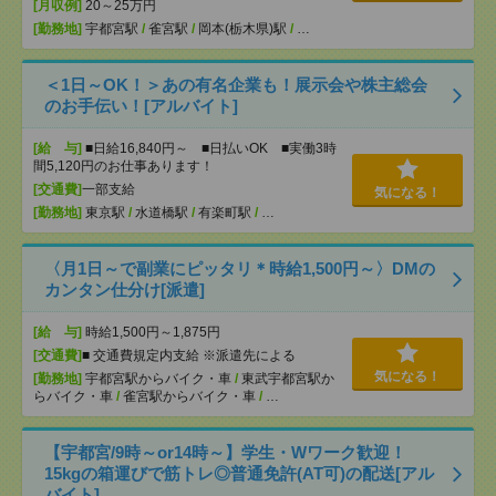
[月収例]
20～25万円
[勤務地]
宇都宮駅
/
雀宮駅
/
岡本(栃木県)駅
/
…
＜1日～OK！＞あの有名企業も！展示会や株主総会
のお手伝い！[アルバイト]
[給 与]
■日給16,840円～ ■日払いOK ■実働3時
間5,120円のお仕事あります！
[交通費]
一部支給
気になる！
[勤務地]
東京駅
/
水道橋駅
/
有楽町駅
/
…
〈月1日～で副業にピッタリ＊時給1,500円～〉DMの
カンタン仕分け[派遣]
[給 与]
時給1,500円～1,875円
[交通費]
■ 交通費規定内支給 ※派遣先による
気になる！
[勤務地]
宇都宮駅からバイク・車
/
東武宇都宮駅か
らバイク・車
/
雀宮駅からバイク・車
/
…
【宇都宮/9時～or14時～】学生・Wワーク歓迎！
15kgの箱運びで筋トレ◎普通免許(AT可)の配送[アル
バイト]