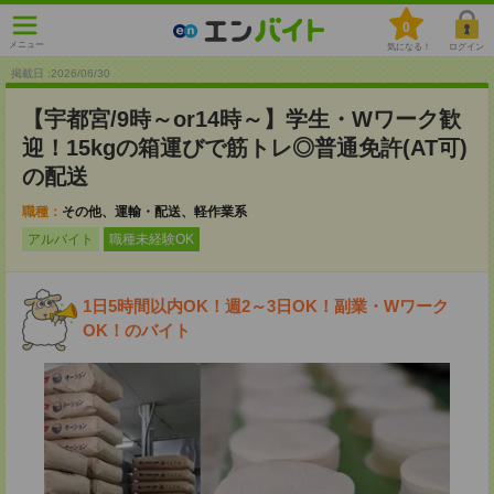
0
メニュー
気になる！
ログイン
掲載日 :2026
/
06
/
30
【宇都宮/9時～or14時～】学生・Wワーク歓
迎！15kgの箱運びで筋トレ◎普通免許(AT可)
の配送
職種：
その他、運輸・配送、軽作業系
アルバイト
職種未経験OK
1日5時間以内OK！週2～3日OK！副業・Wワーク
OK！のバイト