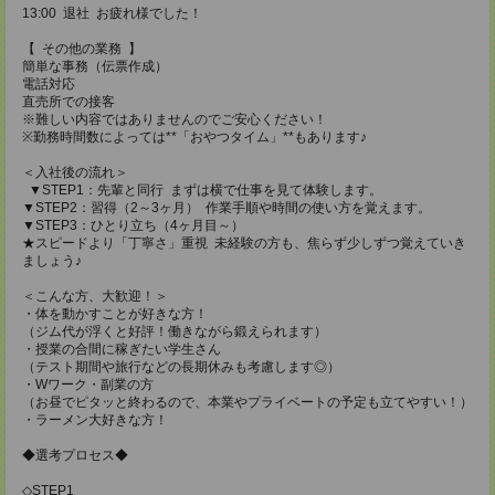
13:00 退社 お疲れ様でした！
【 その他の業務 】
簡単な事務（伝票作成）
電話対応
直売所での接客
※難しい内容ではありませんのでご安心ください！
※勤務時間数によっては**「おやつタイム」**もあります♪
＜入社後の流れ＞
▼STEP1：先輩と同行 まずは横で仕事を見て体験します。
▼STEP2：習得（2～3ヶ月） 作業手順や時間の使い方を覚えます。
▼STEP3：ひとり立ち（4ヶ月目～）
★スピードより「丁寧さ」重視 未経験の方も、焦らず少しずつ覚えていき
ましょう♪
＜こんな方、大歓迎！＞
・体を動かすことが好きな方！
（ジム代が浮くと好評！働きながら鍛えられます）
・授業の合間に稼ぎたい学生さん
（テスト期間や旅行などの長期休みも考慮します◎）
・Wワーク・副業の方
（お昼でピタッと終わるので、本業やプライベートの予定も立てやすい！）
・ラーメン大好きな方！
◆選考プロセス◆
◇STEP1