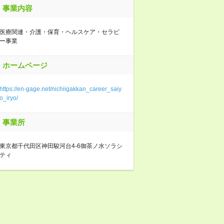
事業内容
医療関連・介護・保育・ヘルスケア・セラピ
ー事業
ホームページ
https://en-gage.net/nichiigakkan_career_saiy
o_iryo/
事業所
東京都千代田区神田駿河台4-6御茶ノ水ソラシ
ティ