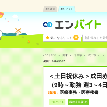
エン派遣
エン バイト
0
気になるリスト
保存した希
バイトTOP
関東
千葉県
成田市
＜土
掲載日 :
2026
/
08
/
07
＜土日祝休み＞成田赤
（9時～勤務 週3～
医療事務・医療秘書
職種：
アルバイト
職種未経験OK