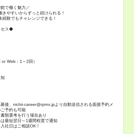
学館で働く魅力／
t1：働きやすいからずっと続けられる！
t2：未経験でもチャレンジできる！
ロセス◆
or Web：1～2回）
通知
後、nichii-career@rpms.jpより自動送信される面接予約メ
のご予約も可能
に書類選考を行う場合あり
は最短翌日～1週間程度で通知
入社日はご相談OK！