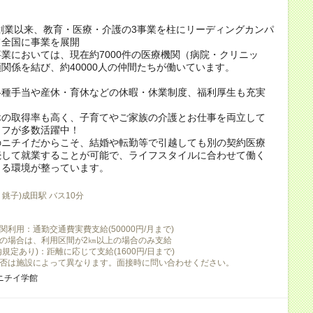
の創業以来、教育・医療・介護の3事業を柱にリーディングカンパ
て全国に事業を展開
業においては、現在約7000件の医療機関（病院・クリニッ
関係を結び、約40000人の仲間たちが働いています。
各種手当や産休・育休などの休暇・休業制度、福利厚生も充実
休の取得率も高く、子育てやご家族の介護とお仕事を両立して
ッフが多数活躍中！
のニチイだからこそ、結婚や転勤等で引越しても別の契約医療
続して就業することが可能で、ライフスタイルに合わせて働く
きる環境が整っています。
銚子)成田駅 バス10分
利用：通勤交通費実費支給(50000円/月まで)
の場合は、利用区間が2㎞以上の場合のみ支給
規定あり)：距離に応じて支給(1600円/日まで)
否は施設によって異なります。面接時に問い合わせください。
ニチイ学館