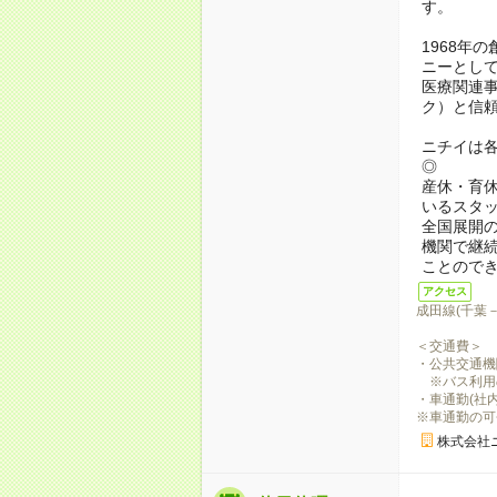
す。
1968年
ニーとし
医療関連事
ク）と信頼
ニチイは
◎
産休・育
いるスタ
全国展開
機関で継
ことので
アクセス
成田線(千葉－
＜交通費＞
・公共交通機関
※バス利用
・車通勤(社内
※車通勤の可
株式会社