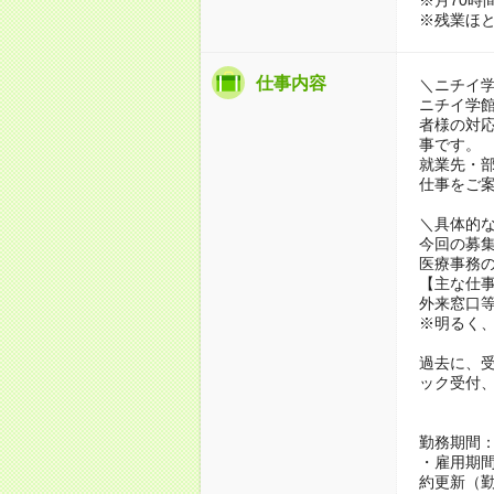
※残業ほ
仕事内容
＼ニチイ
ニチイ学
者様の対
事です。
就業先・
仕事をご
＼具体的
今回の募
医療事務
【主な仕
外来窓口
※明るく
過去に、
ック受付
勤務期間
・雇用期間
約更新（