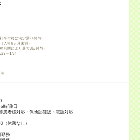
休
社半年後に法定通り付与）
（入社6ヵ月未満）
務形態により最大3日付与）
29～1/3）
 等
0
5時間/日
口等患者様対応・保険証確認・電話対応
4:00（休憩なし）
日勤務
間勤務