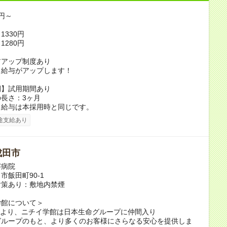
0円～
1330円
1280円
アアップ制度あり
り給与がアップします！
間】試用期間あり
長さ：3ヶ月
、給与は本採用時と同じです。
途支給あり
成田市
字病院
市飯田町90-1
対策あり：敷地内禁煙
学館について＞
6月より、ニチイ学館は日本生命グループに仲間入り
グループのもと、より多くのお客様にさらなる安心を提供しま