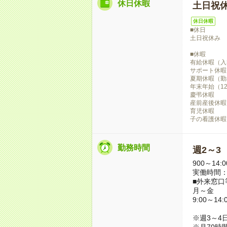
休日休暇
土日祝
休日休暇
■休日
土日祝休み
■休暇
有給休暇（入
サポート休暇
夏期休暇（勤
年末年始（12/
慶弔休暇
産前産後休暇
育児休暇
子の看護休暇
勤務時間
週2～3
900～14:0
実働時間：
■外来窓
月～金
9:00～1
※週3～4
※月70時