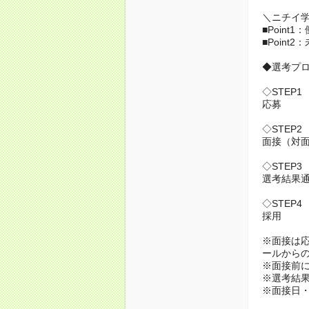
＼ニチイ
■Poin
■Poin
◆選考プ
◇STEP1
応募
◇STEP2
面接（対面 
◇STEP3
選考結果
◇STEP4
採用
※面接は応募
ールから
※面接前
※選考結果
※面接日・