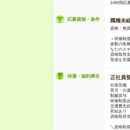
24時間応
応募資格・条件
職種未経
資格：無資
＜研修制
多数の医
なたのス
資格取得
形成を支
待遇・福利厚生
正社員
社保完備
育児・介
制服貸与
研修制度
交通費支
昇給あり
資格取得
＼資格取得