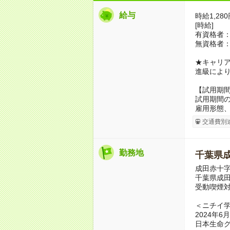
給与
時給1,28
[時給]
有資格者：
無資格者：
★キャリ
進級によ
【試用期
試用期間の
雇用形態
交通費別
勤務地
千葉県
成田赤十
千葉県成田
受動喫煙
＜ニチイ
2024年
日本生命