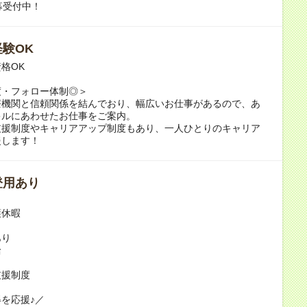
募受付中！
験OK
格OK
度・フォロー体制◎＞
療機関と信頼関係を結んでおり、幅広いお仕事があるので、あ
キルにあわせたお仕事をご案内。
支援制度やキャリアアップ制度もあり、一人ひとりのキャリア
援します！
登用あり
護休暇
あり
給
支援制度
を応援♪／