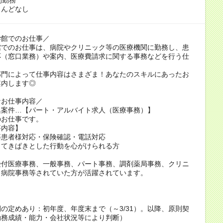
とんどなし
学館でのお仕事／
館でのお仕事は、病院やクリニック等の医療機関に勤務し、患
応（窓口業務）や案内、医療費請求に関する事務などを行う仕
部門によって仕事内容はさまざま！あなたのスキルにあったお
案内します◎
なお仕事内容／
集案件…【パート・アルバイト求人（医療事務）】
のお仕事です。
事内容】
等患者様対応・保険確認・電話対応
、てきぱきとした行動を心がけられる方
受付医療事務、一般事務、パート事務、調剤薬局事務、クリニ
、病院事務等されていた方が活躍されています。
：
の定めあり：初年度、年度末まで（～3/31）。以降、原則契
勤務成績・能力・会社状況等により判断）