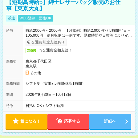
【短期高時給○】紳士レザーバッグ販売のお仕
事【東京大丸】
派遣
WEB登録・面接OK
時給2000円～2000円 【月収例】時給2,000円×7.5時間×7日＝
給与
105,000円 ※月収例は一例です。勤務時間や日数等により変動
いたします。
交通費別途支給あり
☆交通費全額支給！
交通費
東京都千代田区
勤務地
東京駅
その他
シフト制（実働7.5時間/休憩1時間）
勤務時間
2026年9月30日～10月13日
期間
日払いOK
/
シフト勤務
特徴
気になる！
応募する
詳細へ