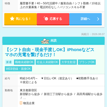
合は応募できません。
履歴書不要
/
40～50代活躍中
/
服装自由
/
シフト勤務
/
10名以
特徴
上の大量募集
/
電話対応なし
/
パソコンスキル不要
気になる！
応募する
詳細へ
掲載日：2026.08.07
未読
【シフト自由・現金手渡しOK】iPhoneなどス
マホの充電を繋げるだけ！
派遣
職種未経験OK
社会人未経験OK
大学生歓迎
ブランクOK
WEB登録・面接OK
時給1414円～ ▼日払いOK（規定あり） ■初勤務手当あり
給与
※規定による
東京都新宿区
勤務地
新宿駅から徒歩
/
新宿三丁目駅から徒歩
/
高田馬場駅から徒歩
/
…
物流企業