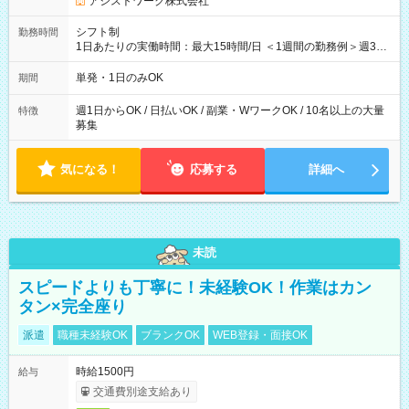
アシストワーク株式会社
シフト制
勤務時間
1日あたりの実働時間：最大15時間/日 ＜1週間の勤務例＞週3回
勤務 勤務：月・水・金 休み：火・木・土・日 好きな時にお仕事
可能です！ ※1日あたりの最大実働時間は日勤、夜勤共に勤務し
単発・1日のみOK
期間
た時間になります。
週1日からOK / 日払いOK / 副業・WワークOK / 10名以上の大量
特徴
募集
気になる！
応募する
詳細へ
未読
スピードよりも丁寧に！未経験OK！作業はカン
タン×完全座り
派遣
職種未経験OK
ブランクOK
WEB登録・面接OK
時給1500円
給与
交通費別途支給あり