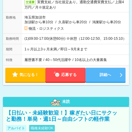
実費支給／当社規定あり。通勤交通費実費支払／上限4
交通費
万円／月※規定あり
埼玉県加須市
勤務地
加須駅から車10分
/
久喜駅から車20分
/
鴻巣駅から車20分
物流・ロジスティクス
(1)09:00-17:00(休憩60分) ※休憩（12:00-12:50、15:00-15:10）
勤務時間
1ヶ月以上3ヶ月未満／即日～9月末まで
期間
履歴書不要
/
40～50代活躍中
/
10名以上の大量募集
特徴
気になる！
応募する
詳細へ
未読
【日払い・未経験歓迎！】稼ぎたい日にサクッ
と勤務！単発・週1日～自由シフトの軽作業
アルバイト
職種未経験OK