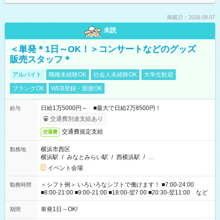
掲載日：2026.08.07
未読
＜単発＊1日～OK！＞コンサートなどのグッズ
販売スタッフ＊
アルバイト
職種未経験OK
社会人未経験OK
大学生歓迎
ブランクOK
WEB登録・面接OK
日給1万5000円～ ■最大で日給2万8500円！
給与
交通費別途支給あり
交通費規定支給
交通費
横浜市西区
勤務地
横浜駅
/
みなとみらい駅
/
西横浜駅
/
…
イベント会場
＜シフト例＞ いろいろなシフトで働けます！ ■7:00-24:00
勤務時間
■8:00-21:00 ■9:00-21:00 ■18:00-翌7:00 ■20:30-翌11:00 など
単発1日～OK!
期間