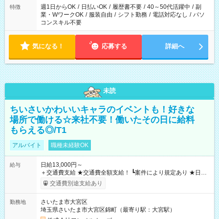
週1日からOK
/
日払いOK
/
履歴書不要
/
40～50代活躍中
/
副
特徴
業・WワークOK
/
服装自由
/
シフト勤務
/
電話対応なし
/
パソ
コンスキル不要
気になる！
応募する
詳細へ
未読
ちいさいかわいいキャラのイベントも！好きな
場所で働ける☆来社不要！働いたその日に給料
もらえる◎/T1
アルバイト
職種未経験OK
日給13,000円～
給与
＋交通費支給 ★交通費全額支給！ ┗案件により規定あり ★日払
いOK！（規定あり） ┗働いたその日に現金GET♪ お仕事後はコ
交通費別途支給あり
ンビニATMから 日払い分を引き落とせます！ 【試用期間】試
用期間なし
さいたま市大宮区
勤務地
埼玉県さいたま市大宮区錦町（最寄り駅：大宮駅）