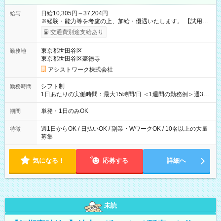
日給10,305円～37,204円
給与
※経験・能力等を考慮の上、加給・優遇いたします。 【試用期
間】試用期間なし
交通費別途支給あり
東京都世田谷区
勤務地
東京都世田谷区豪徳寺
アシストワーク株式会社
シフト制
勤務時間
1日あたりの実働時間：最大15時間/日 ＜1週間の勤務例＞週3回
勤務 勤務：月・水・金 休み：火・木・土・日 好きな時にお仕事
可能です！ ※1日あたりの最大実働時間は日勤、夜勤共に勤務し
単発・1日のみOK
期間
た時間になります。
週1日からOK / 日払いOK / 副業・WワークOK / 10名以上の大量
特徴
募集
気になる！
応募する
詳細へ
未読