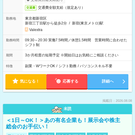
交通費全額支給（規定あり）
交通費
東京都新宿区
勤務地
新宿三丁目駅から徒歩2分
/
新宿(東京メトロ)駅
Valextra
09:30～20:30 実働7.5時間／休憩1.5時間 営業時間に合わせた
勤務時間
シフト制
3か月程度の短期予定 ※開始日はお気軽にご相談ください
期間
副業・WワークOK
/
シフト勤務
/
パソコンスキル不要
特徴
気になる！
応募する
詳細へ
掲載日：2026.08.08
未読
＜1日～OK！＞あの有名企業も！展示会や株主
総会のお手伝い！