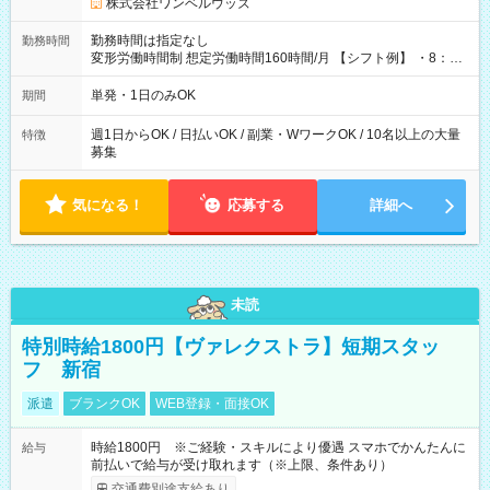
株式会社ワンベルウッズ
勤務時間は指定なし
勤務時間
変形労働時間制 想定労働時間160時間/月 【シフト例】 ・8：00
～21：00
単発・1日のみOK
期間
週1日からOK / 日払いOK / 副業・WワークOK / 10名以上の大量
特徴
募集
気になる！
応募する
詳細へ
未読
特別時給1800円【ヴァレクストラ】短期スタッ
フ 新宿
派遣
ブランクOK
WEB登録・面接OK
時給1800円 ※ご経験・スキルにより優遇 スマホでかんたんに
給与
前払いで給与が受け取れます（※上限、条件あり）
交通費別途支給あり