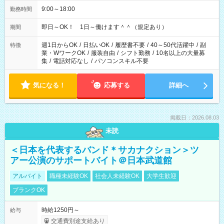
9:00～18:00
勤務時間
即日～OK！ 1日～働けます＾＾（規定あり）
期間
週1日からOK
/
日払いOK
/
履歴書不要
/
40～50代活躍中
/
副
特徴
業・WワークOK
/
服装自由
/
シフト勤務
/
10名以上の大量募
集
/
電話対応なし
/
パソコンスキル不要
気になる！
応募する
詳細へ
掲載日：2026.08.03
未読
＜日本を代表するバンド＊サカナクション＞ツ
アー公演のサポートバイト＠日本武道館
アルバイト
職種未経験OK
社会人未経験OK
大学生歓迎
ブランクOK
時給1250円～
給与
交通費別途支給あり