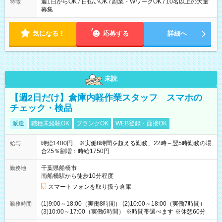
週1日からOK / 日払いOK / 副業・WワークOK / 10名以上の大量
特徴
募集
気になる！
応募する
詳細へ
未読
【週2日だけ】倉庫内軽作業スタッフ スマホの
チェック・検品
派遣
職種未経験OK
ブランクOK
WEB登録・面接OK
時給1400円 ※実働8時間を超える勤務、22時～翌5時勤務の場
給与
合25％割増：時給1750円
千葉県船橋市
勤務地
南船橋駅から徒歩10分程度
スマートフォンを取り扱う倉庫
(1)9:00～18:00（実働8時間） (2)10:00～18:00（実働7時間）
勤務時間
(3)10:00～17:00（実働6時間） ※時間帯選べます ※休憩60分