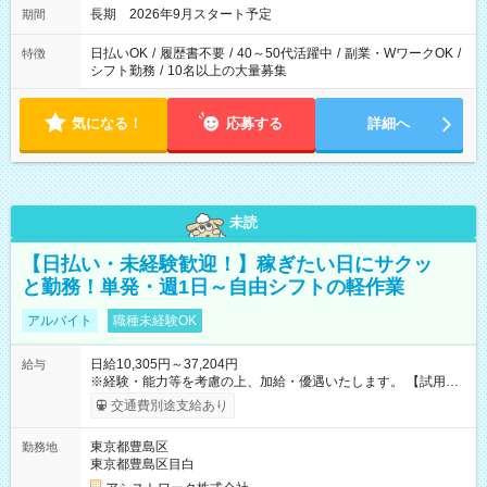
長期 2026年9月スタート予定
期間
日払いOK
/
履歴書不要
/
40～50代活躍中
/
副業・WワークOK
/
特徴
シフト勤務
/
10名以上の大量募集
気になる！
応募する
詳細へ
未読
【日払い・未経験歓迎！】稼ぎたい日にサクッ
と勤務！単発・週1日～自由シフトの軽作業
アルバイト
職種未経験OK
日給10,305円～37,204円
給与
※経験・能力等を考慮の上、加給・優遇いたします。 【試用期
間】試用期間なし
交通費別途支給あり
東京都豊島区
勤務地
東京都豊島区目白