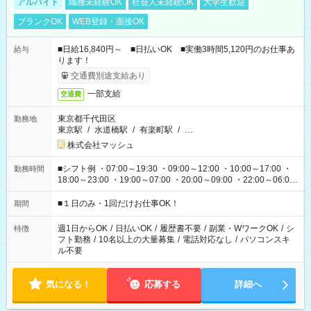
アルバイト
職種未経験OK
社会人未経験OK
大学生歓迎
ブランクOK
WEB登録・面接OK
■日給16,840円～ ■日払いOK ■実働3時間5,120円のお仕事あ
給与
ります！
交通費別途支給あり
一部支給
交通費
東京都千代田区
勤務地
東京駅
/
水道橋駅
/
有楽町駅
/
…
株式会社マッシュ
■シフト例 ・07:00～19:30 ・09:00～12:00 ・10:00～17:00 ・
勤務時間
18:00～23:00 ・19:00～07:00 ・20:00～09:00 ・22:00～06:00
etc ★最短で3時間で5,120円のお仕事から 15時間で2万円近く稼
げるお仕事も！ ご希望のお時間に合わせてご紹介！ ※シフトは
■１日のみ・1回だけお仕事OK！
期間
現場によって異なります。 ※勿論、休憩時間はあるのでご安心
ください！
週1日からOK
/
日払いOK
/
履歴書不要
/
副業・WワークOK
/
シ
特徴
フト勤務
/
10名以上の大量募集
/
電話対応なし
/
パソコンスキ
ル不要
気になる！
応募する
詳細へ