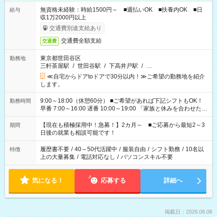
無資格未経験：時給1500円～ ■週払いOK ■扶養内OK ■日
給与
収1万2000円以上
交通費別途支給あり
交通費全額支給
交通費
東京都世田谷区
勤務地
三軒茶屋駅
/
世田谷駅
/
下高井戸駅
/
…
≪自宅からドアtoドアで30分以内！≫ご希望の勤務地を紹介
します。
9:00～18:00（休憩60分） ■ご希望があれば下記シフトもOK！
勤務時間
早番 7:00～16:00 遅番 10:00～19:00 「家族と休みを合わせた
い」 「余裕を持って夕飯の準備がしたい」 「できれば残業はし
たくない」 など、ご希望を教えてくださいね。 ※Wワーク希望
【現在も積極採用中！急募！】2カ月～ ■ご応募から最短2～3
期間
の方へ 今ご覧のお仕事で希望する勤務時間と、もう1つのお仕事
日後の就業も相談可能です！
の勤務時間。 合計で週40時間を超える場合は応募できません。
履歴書不要
/
40～50代活躍中
/
服装自由
/
シフト勤務
/
10名以
特徴
上の大量募集
/
電話対応なし
/
パソコンスキル不要
気になる！
応募する
詳細へ
掲載日：2026.08.08