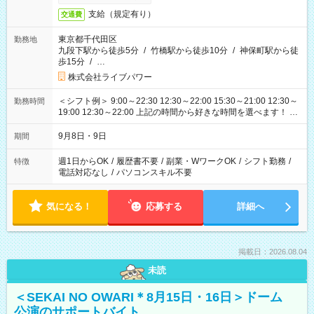
支給（規定有り）
交通費
東京都千代田区
勤務地
九段下駅から徒歩5分
/
竹橋駅から徒歩10分
/
神保町駅から徒
歩15分
/
…
株式会社ライブパワー
＜シフト例＞ 9:00～22:30 12:30～22:00 15:30～21:00 12:30～
勤務時間
19:00 12:30～22:00 上記の時間から好きな時間を選べます！ ※
時間は変更となる可能性があります
9月8日・9日
期間
週1日からOK
/
履歴書不要
/
副業・WワークOK
/
シフト勤務
/
特徴
電話対応なし
/
パソコンスキル不要
気になる！
応募する
詳細へ
掲載日：2026.08.04
未読
＜SEKAI NO OWARI＊8月15日・16日＞ドーム
公演のサポートバイト