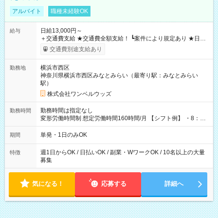
アルバイト
職種未経験OK
日給13,000円～
給与
＋交通費支給 ★交通費全額支給！ ┗案件により規定あり ★日払
いOK！（規定あり） ┗働いたその日に現金GET♪ お仕事後はコ
交通費別途支給あり
ンビニATMから 日払い分を引き落とせます！ 【試用期間】試
用期間なし
横浜市西区
勤務地
神奈川県横浜市西区みなとみらい（最寄り駅：みなとみらい
駅）
株式会社ワンベルウッズ
勤務時間は指定なし
勤務時間
変形労働時間制 想定労働時間160時間/月 【シフト例】 ・8：00
～21：00
単発・1日のみOK
期間
週1日からOK / 日払いOK / 副業・WワークOK / 10名以上の大量
特徴
募集
気になる！
応募する
詳細へ