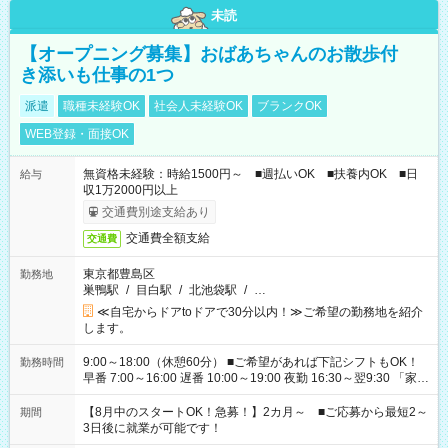
未読
【オープニング募集】おばあちゃんのお散歩付
き添いも仕事の1つ
派遣
職種未経験OK
社会人未経験OK
ブランクOK
WEB登録・面接OK
無資格未経験：時給1500円～ ■週払いOK ■扶養内OK ■日
給与
収1万2000円以上
交通費別途支給あり
交通費全額支給
交通費
東京都豊島区
勤務地
巣鴨駅
/
目白駅
/
北池袋駅
/
…
≪自宅からドアtoドアで30分以内！≫ご希望の勤務地を紹介
します。
9:00～18:00（休憩60分） ■ご希望があれば下記シフトもOK！
勤務時間
早番 7:00～16:00 遅番 10:00～19:00 夜勤 16:30～翌9:30 「家族
と休みを合わせたい」 「余裕を持って夕飯の準備がしたい」
「できれば残業はしたくない」 など、ご希望を教えてください
【8月中のスタートOK！急募！】2カ月～ ■ご応募から最短2～
期間
ね。 ※Wワーク希望の方へ 今ご覧のお仕事で希望する勤務時間
3日後に就業が可能です！
と、もう1つのお仕事の勤務時間。 合計で週40時間を超える場