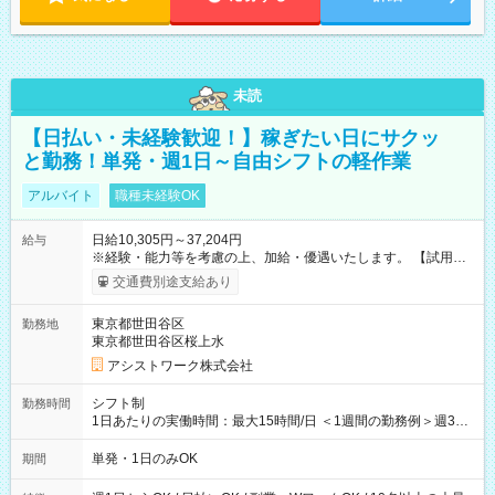
未読
【日払い・未経験歓迎！】稼ぎたい日にサクッ
と勤務！単発・週1日～自由シフトの軽作業
アルバイト
職種未経験OK
日給10,305円～37,204円
給与
※経験・能力等を考慮の上、加給・優遇いたします。 【試用期
間】試用期間なし
交通費別途支給あり
東京都世田谷区
勤務地
東京都世田谷区桜上水
アシストワーク株式会社
シフト制
勤務時間
1日あたりの実働時間：最大15時間/日 ＜1週間の勤務例＞週3回
勤務 勤務：月・水・金 休み：火・木・土・日 好きな時にお仕事
可能です！ ※1日あたりの最大実働時間は日勤、夜勤共に勤務し
単発・1日のみOK
期間
た時間になります。