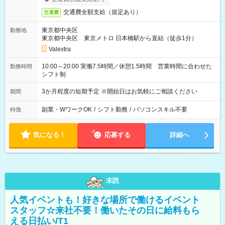
交通費全額支給（規定あり）
交通費
東京都中央区
勤務地
東京都中央区 東京メトロ 日本橋駅から直結（徒歩1分）
Valextra
10:00～20:00 実働7.5時間／休憩1.5時間 営業時間に合わせた
勤務時間
シフト制
3か月程度の短期予定 ※開始日はお気軽にご相談ください
期間
副業・WワークOK
/
シフト勤務
/
パソコンスキル不要
特徴
気になる！
応募する
詳細へ
未読
人気イベントも！好きな場所で働けるイベント
スタッフ☆来社不要！働いたその日に給料もら
える日払い/T1