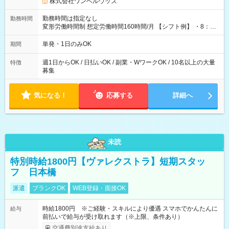
株式会社ワンベルウッズ
勤務時間は指定なし
勤務時間
変形労働時間制 想定労働時間160時間/月 【シフト例】 ・8：00
～21：00
単発・1日のみOK
期間
週1日からOK / 日払いOK / 副業・WワークOK / 10名以上の大量
特徴
募集
気になる！
応募する
詳細へ
未読
特別時給1800円【ヴァレクストラ】短期スタッ
フ 日本橋
派遣
ブランクOK
WEB登録・面接OK
時給1800円 ※ご経験・スキルにより優遇 スマホでかんたんに
給与
前払いで給与が受け取れます（※上限、条件あり）
交通費別途支給あり