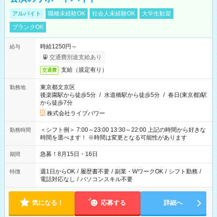
アルバイト
職種未経験OK
社会人未経験OK
大学生歓迎
ブランクOK
時給1250円～
給与
交通費別途支給あり
支給（規定有り）
交通費
東京都文京区
勤務地
後楽園駅から徒歩5分
/
水道橋駅から徒歩5分
/
春日(東京都)駅
から徒歩7分
株式会社ライブパワー
＜シフト例＞ 7:00～23:00 13:30～22:00 上記の時間から好きな
勤務時間
時間を選べます！ ※時間は変更となる可能性があります
急募！8月15日・16日
期間
週1日からOK
/
履歴書不要
/
副業・WワークOK
/
シフト勤務
/
特徴
電話対応なし
/
パソコンスキル不要
気になる！
応募する
詳細へ