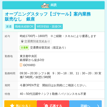
未読
オープニングスタッフ【ゴヤール】案内業務
販売なし 銀座
派遣
職種未経験OK
WEB登録・面接OK
時給1700円～1800円 ※ご経験・スキルにより優遇します
給与
交通費別途支給あり
交通費全額支給（規定あり）
交通費
東京都中央区
勤務地
銀座駅から徒歩3分
GOYARD
09:30～20:30 シフト例 9：30～18：30、11：30～20：30 実
勤務時間
働7.5時間／休憩1.5時間
今夏OPEN予定 開始日はお気軽にご相談ください。
期間
40～50代活躍中
/
シフト勤務
/
パソコンスキル不要
特徴
気になる！
応募する
詳細へ