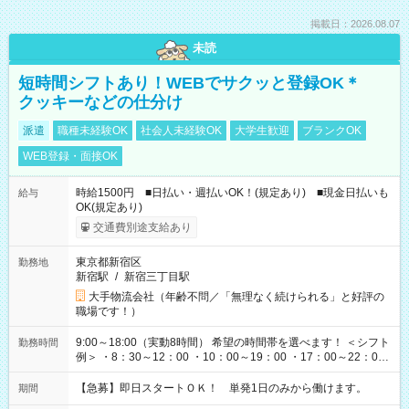
掲載日：2026.08.07
未読
短時間シフトあり！WEBでサクッと登録OK＊
クッキーなどの仕分け
派遣
職種未経験OK
社会人未経験OK
大学生歓迎
ブランクOK
WEB登録・面接OK
時給1500円 ■日払い・週払いOK！(規定あり) ■現金日払いも
給与
OK(規定あり)
交通費別途支給あり
東京都新宿区
勤務地
新宿駅
/
新宿三丁目駅
大手物流会社（年齢不問／「無理なく続けられる」と好評の
職場です！）
9:00～18:00（実動8時間） 希望の時間帯を選べます！ ＜シフト
勤務時間
例＞ ・8：30～12：00 ・10：00～19：00 ・17：00～22：00
・13：00～22：00 ・22：00～翌6：00 など
【急募】即日スタートＯＫ！ 単発1日のみから働けます。
期間