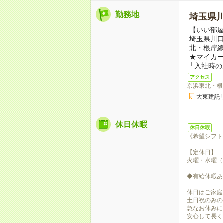
勤務地
埼玉県
【いい部屋
埼玉県川口
北・根岸線
★マイカ
└入社時
アクセス
京浜東北・根
大東建託
休日休暇
休日休暇
《希望シフト
【定休日】
火曜・水曜（
◆有給休暇あ
休日はご家庭
土日祝のみの
急なお休みに
安心して長く