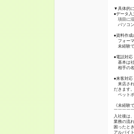
▼具体的
●データ入
項目に沿
パソコン
●資料作成
フォーマ
未経験で
●電話対応
基本は社
相手の名
●来客対応
来店され
だきます
ペットボ
《未経験
￣￣￣￣
入社後は
業務の流
困ったと
アルバイ