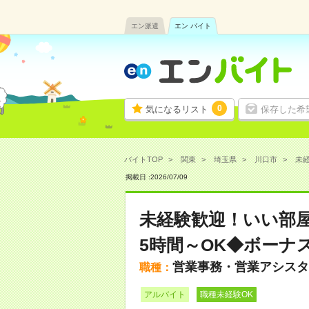
エン派遣
エン バイト
0
気になるリスト
保存した希
バイトTOP
関東
埼玉県
川口市
未経
掲載日 :
2026
/
07
/
09
未経験歓迎！いい部
5時間～OK◆ボーナ
営業事務・営業アシスタ
職種：
アルバイト
職種未経験OK