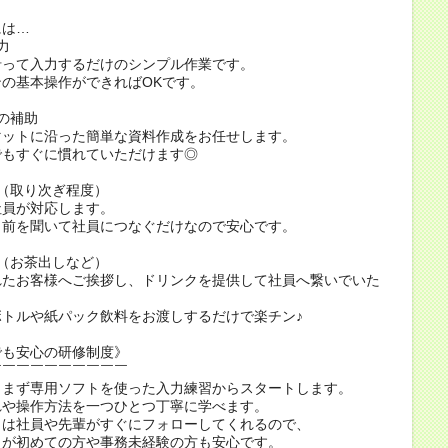
には…
力
って入力するだけのシンプル作業です。
の基本操作ができればOKです。
の補助
ットに沿った簡単な資料作成をお任せします。
もすぐに慣れていただけます◎
（取り次ぎ程度）
員が対応します。
前を聞いて社員につなぐだけなので安心です。
（お茶出しなど）
たお客様へご挨拶し、ドリンクを提供して社員へ繋いでいた
。
トルや紙パック飲料をお渡しするだけで楽チン♪
でも安心の研修制度》
￣￣￣￣￣￣￣￣￣￣
、まず専用ソフトを使った入力練習からスタートします。
れや操作方法を一つひとつ丁寧に学べます。
きは社員や先輩がすぐにフォローしてくれるので、
トが初めての方や事務未経験の方も安心です。