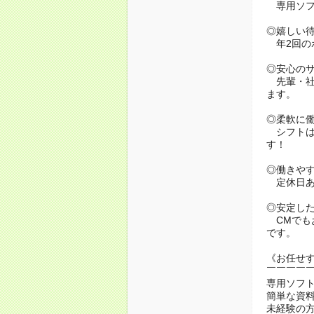
専用ソフ
◎嬉しい
年2回の
◎安心の
先輩・社
ます。
◎柔軟に
シフトは
す！
◎働きや
定休日あ
◎安定し
CMでも
です。
《お任せ
￣￣￣￣
専用ソフ
簡単な資
未経験の