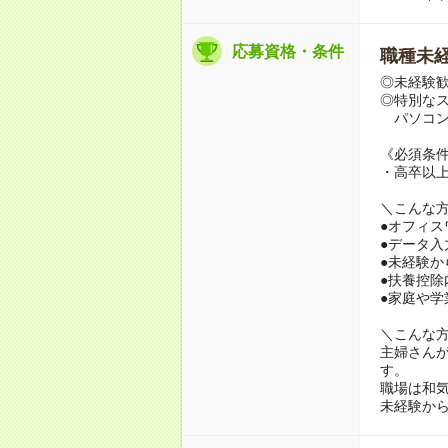
応募資格・条件
職種未経
◎未経験
◎特別な
パソコン
《必須条
・高卒以
＼こんな
●オフィス
●データ
●未経験
●扶養控除
●家庭や学
＼こんな
主婦さん
す。
職場は和
未経験から