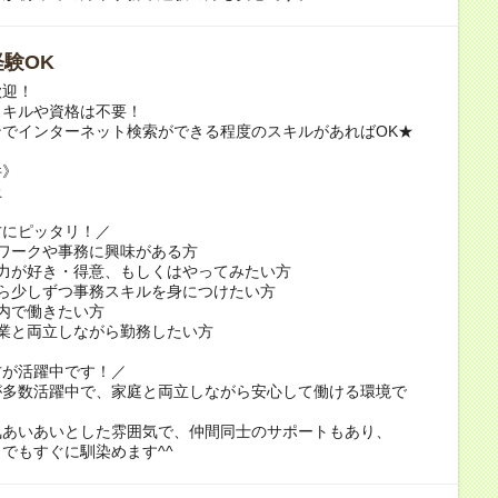
験OK
歓迎！
スキルや資格は不要！
でインターネット検索ができる程度のスキルがあればOK★
件》
上
方にピッタリ！／
ワークや事務に興味がある方
入力が好き・得意、もしくはやってみたい方
から少しずつ事務スキルを身につけたい方
内で働きたい方
業と両立しながら勤務したい方
方が活躍中です！／
が多数活躍中で、家庭と両立しながら安心して働ける環境で
気あいあいとした雰囲気で、仲間同士のサポートもあり、
でもすぐに馴染めます^^