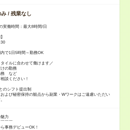
み / 残業なし
の実働時間：最大8時間/日
間】
:30
内で1日5時間～勤務OK
スタイルに合わせて働けます／
だけの勤務
勤務 など
ご相談ください！
とのシフト提出制
性および秘密保持の観点から副業・Wワークはご遠慮いただい
す。
の魅力
￣￣￣￣
ら事務デビューOK！