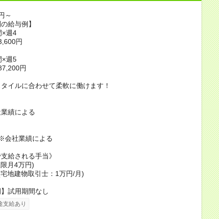
0円～
別の給与例】
×週4
,600円
×週5
7,200円
スタイルに合わせて柔軟に働けます！
社業績による
※会社業績による
で支給される手当》
上限月4万円)
(宅地建物取引士：1万円/月)
間】試用期間なし
途支給あり