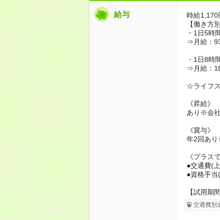
給与
時給1,17
【働き方
・1日5時間
⇒月給：93
・1日8時間
⇒月給：18
☆ライフ
《昇給》
あり※会
《賞与》
年2回あり
《プラス
●交通費(
●資格手当
【試用期
交通費別