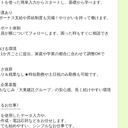
トを使った簡単入力からスタートし、基礎から学べます。
待遇あり
ボーナス支給や昇給制度も完備！やりがいを持って働けます。
サポート体制
員が横についてフォローします。困った時もすぐに相談でき
働ける環境
1か月ごとに提出。家庭や学業の都合に合わせて調整OKで
すさ抜群
り＆残業なし★時短勤務や土日祝のみ勤務も可能です。
た企業基盤
おなじみ「大東建託グループ」の安心感。長く続けやすい環境
するお仕事》
￣￣￣￣￣￣
トを使用したデータ入力や、
料作成・電話応対などをお任せします。
方でも始めやすい、シンプルなお仕事です。