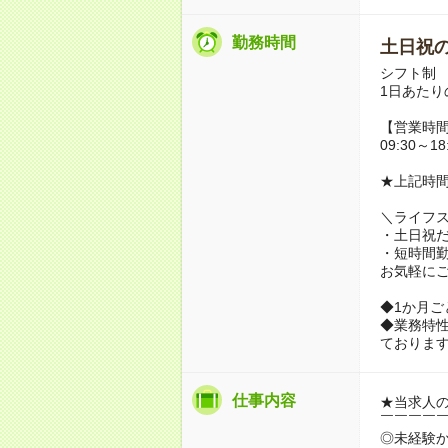
勤務時間
土日祝の
シフト制
1日あたり
【営業時
09:30～18
★上記時間
＼ライフ
・土日祝
・短時間
お気軽に
◆1か月ご
◆業務特
ておりま
仕事内容
★当求人
￣￣￣￣
◎未経験か