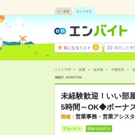
エン派遣
エン バイト
0
気になるリスト
保存した希
バイトTOP
関東
栃木県
宇都宮市
掲載日 :
2026
/
07
/
09
未経験歓迎！いい部
5時間～OK◆ボーナ
営業事務・営業アシスタ
職種：
アルバイト
職種未経験OK