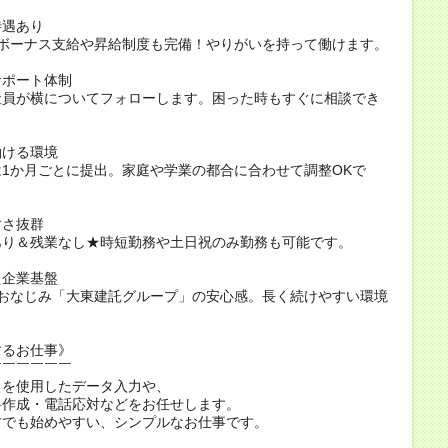
待遇あり
ボーナス支給や昇給制度も完備！やりがいを持って働けます。
サポート体制
員が横についてフォローします。困った時もすぐに相談でき
働ける環境
1か月ごとに提出。家庭や学業の都合に合わせて調整OKで
すさ抜群
り＆残業なし★時短勤務や土日祝のみ勤務も可能です。
た企業基盤
おなじみ「大東建託グループ」の安心感。長く続けやすい環境
するお仕事》
￣￣￣￣￣￣
トを使用したデータ入力や、
料作成・電話応対などをお任せします。
方でも始めやすい、シンプルなお仕事です。