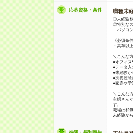
応募資格・条件
職種未経
◎未経験
◎特別な
パソコン
《必須条
・高卒以
＼こんな
●オフィス
●データ
●未経験
●扶養控除
●家庭や学
＼こんな
主婦さん
す。
職場は和
未経験から
待遇・福利厚生