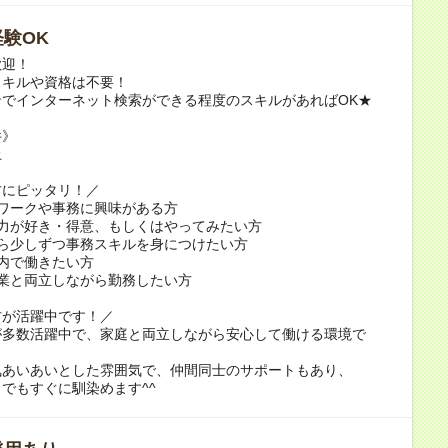
験OK
歓迎！
スキルや資格は不要！
でインターネット検索ができる程度のスキルがあればOK★
件》
上
方にピッタリ！／
ワークや事務に興味がある方
入力が好き・得意、もしくはやってみたい方
から少しずつ事務スキルを身につけたい方
内で働きたい方
業と両立しながら勤務したい方
方が活躍中です！／
が多数活躍中で、家庭と両立しながら安心して働ける環境で
気あいあいとした雰囲気で、仲間同士のサポートもあり、
でもすぐに馴染めます^^