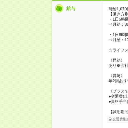
給与
時給1,07
【働き方
・1日5時間
⇒月給：85
・1日8時間
⇒月給：17
☆ライフ
《昇給》
あり※会
《賞与》
年2回あり
《プラス
●交通費(
●資格手当
【試用期
交通費別