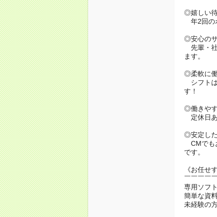
◎嬉しい
年2回の
◎安心の
先輩・社
ます。
◎柔軟に
シフトは
す！
◎働きや
定休日あ
◎安定し
CMでも
です。
《お任せ
￣￣￣￣
専用ソフ
簡単な資
未経験の