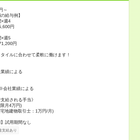
0円～
別の給与例】
×週4
,600円
×週5
1,200円
スタイルに合わせて柔軟に働けます！
社業績による
※会社業績による
で支給される手当》
上限月4万円)
(宅地建物取引士：1万円/月)
間】試用期間なし
途支給あり