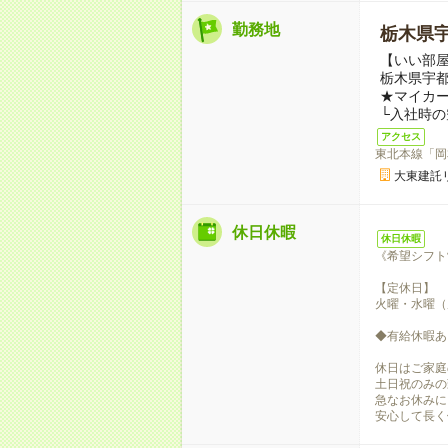
勤務地
栃木県
【いい部屋
栃木県宇都
★マイカ
└入社時
アクセス
東北本線「岡
大東建託
休日休暇
休日休暇
《希望シフト
【定休日】
火曜・水曜（
◆有給休暇あ
休日はご家庭
土日祝のみの
急なお休みに
安心して長く