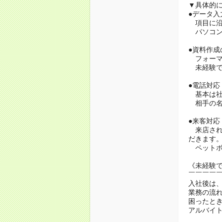
▼具体的
●データ入
項目に沿
パソコン
●資料作成
フォーマ
未経験で
●電話対応
基本は社
相手の名
●来客対応
来店され
だきます
ペットボ
《未経験
￣￣￣￣
入社後は
業務の流
困ったと
アルバイ