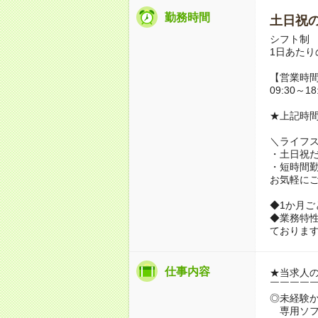
勤務時間
土日祝の
シフト制
1日あたり
【営業時
09:30～18
★上記時間
＼ライフ
・土日祝
・短時間
お気軽に
◆1か月ご
◆業務特
ておりま
仕事内容
★当求人
￣￣￣￣
◎未経験か
専用ソフ