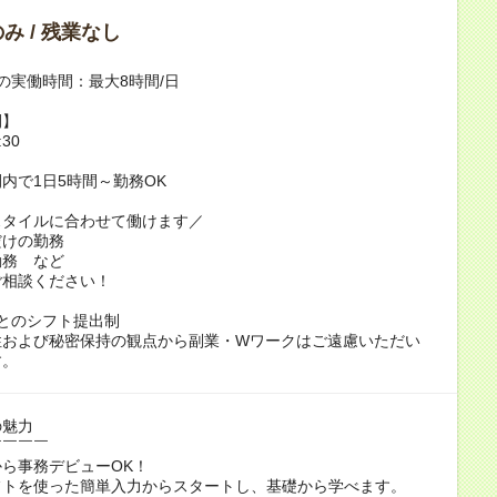
み / 残業なし
の実働時間：最大8時間/日
間】
:30
内で1日5時間～勤務OK
スタイルに合わせて働けます／
だけの勤務
勤務 など
ご相談ください！
とのシフト提出制
性および秘密保持の観点から副業・Wワークはご遠慮いただい
す。
の魅力
￣￣￣￣
ら事務デビューOK！
トを使った簡単入力からスタートし、基礎から学べます。