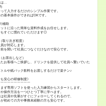
には…
力
って入力するだけのシンプル作業です。
の基本操作ができればOKです。
の補助
ットに沿った簡単な資料作成をお任せします。
もすぐに慣れていただけます◎
（取り次ぎ程度）
員が対応します。
前を聞いて社員につなぐだけなので安心です。
（お茶出しなど）
たお客様へご挨拶し、ドリンクを提供して社員へ繋いでいた
。
トルや紙パック飲料をお渡しするだけで楽チン♪
でも安心の研修制度》
￣￣￣￣￣￣￣￣￣￣
、まず専用ソフトを使った入力練習からスタートします。
れや操作方法を一つひとつ丁寧に学べます。
きは社員や先輩がすぐにフォローしてくれるので、
トが初めての方や事務未経験の方も安心です。