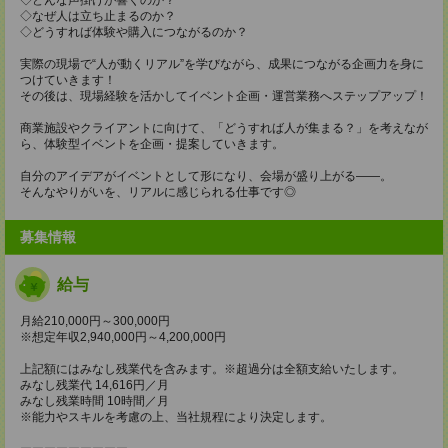
◇なぜ人は立ち止まるのか？
◇どうすれば体験や購入につながるのか？
実際の現場で“人が動くリアル”を学びながら、成果につながる企画力を身に
つけていきます！
その後は、現場経験を活かしてイベント企画・運営業務へステップアップ！
商業施設やクライアントに向けて、「どうすれば人が集まる？」を考えなが
ら、体験型イベントを企画・提案していきます。
自分のアイデアがイベントとして形になり、会場が盛り上がる――。
そんなやりがいを、リアルに感じられる仕事です◎
募集情報
給与
月給210,000円～300,000円
※想定年収2,940,000円～4,200,000円
上記額にはみなし残業代を含みます。※超過分は全額支給いたします。
みなし残業代 14,616円／月
みなし残業時間 10時間／月
※能力やスキルを考慮の上、当社規程により決定します。