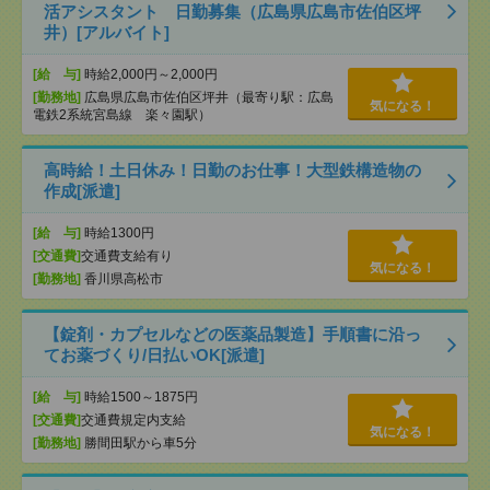
活アシスタント 日勤募集（広島県広島市佐伯区坪
井）[アルバイト]
[給 与]
時給2,000円～2,000円
[勤務地]
広島県広島市佐伯区坪井（最寄り駅：広島
気になる！
電鉄2系統宮島線 楽々園駅）
高時給！土日休み！日勤のお仕事！大型鉄構造物の
作成[派遣]
[給 与]
時給1300円
[交通費]
交通費支給有り
気になる！
[勤務地]
香川県高松市
【錠剤・カプセルなどの医薬品製造】手順書に沿っ
てお薬づくり/日払いOK[派遣]
[給 与]
時給1500～1875円
[交通費]
交通費規定内支給
気になる！
[勤務地]
勝間田駅から車5分