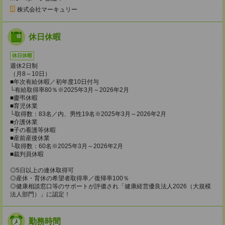
株式会社マーキュリー
休日休暇
休日休暇
週休2日制
（月8～10日）
■年次有給休暇／初年度10日付与
└有給取得率80％※2025年3月～2026年2月
■慶弔休暇
■育児休業
└取得数：83名／内、男性19名※2025年3月～2026年2月
■介護休業
■子の看護等休暇
■産前産後休業
└取得数：60名※2025年3月～2026年2月
■裁判員休暇
◎5日以上の連休取得可
◎産休・育休の希望者取得率／復帰率100％
◎健康相談窓口等のサポートが評価され「健康経営優良法人2026（大規模
法人部門）」に認定！
勤務時間