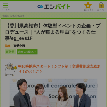
0
メニュー
気になる！
ログイン
掲載日 :2026
/
07
/
10
【香川県高松市】体験型イベントの企画・プ
ロデュース｜“人が集まる理由”をつくる仕
事/eg_evs1F
職種：
事業企画
正社員
職種未経験OK
朝10時以降スタート！シフト制！交通費別途支給あ
り！のおしごと