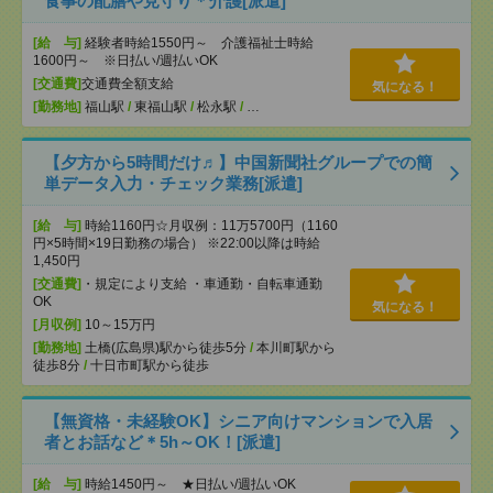
食事の配膳や見守り＊介護[派遣]
[給 与]
経験者時給1550円～ 介護福祉士時給
1600円～ ※日払い/週払いOK
[交通費]
交通費全額支給
気になる！
[勤務地]
福山駅
/
東福山駅
/
松永駅
/
…
【夕方から5時間だけ♬】中国新聞社グループでの簡
単データ入力・チェック業務[派遣]
[給 与]
時給1160円☆月収例：11万5700円（1160
円×5時間×19日勤務の場合） ※22:00以降は時給
1,450円
[交通費]
・規定により支給 ・車通勤・自転車通勤
OK
気になる！
[月収例]
10～15万円
[勤務地]
土橋(広島県)駅から徒歩5分
/
本川町駅から
徒歩8分
/
十日市町駅から徒歩
【無資格・未経験OK】シニア向けマンションで入居
者とお話など＊5h～OK！[派遣]
[給 与]
時給1450円～ ★日払い/週払いOK