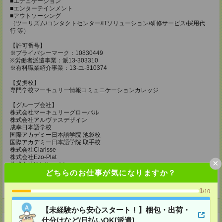
■エデュケーション
■エンターテインメント
■アウトソーシング
（ツーリズム/コンタクトセンター/ITソリューション/研修サービス/採用代
行 等）
【許可番号】
※プライバシーマーク：10830449
※労働者派遣事業：派13-303310
※有料職業紹介事業：13-ユ-310374
【提携校】
専門学校マーキュリー情報コミュニケーションカレッジ
【グループ会社】
株式会社マーキュリーグローバル
株式会社アルヴァスデザイン
成幸日本語学校
国際アカデミー日本語学院 池袋校
国際アカデミー日本語学院 取手校
株式会社Clarisse
株式会社Ezo-Plat
×
株式会社Yクリエイト
どちらのお仕事が気になりますか？
【関連会社】
株式会社Ring
1
/10
ホームページ
【未経験から安心スタート！】梱包・出荷・
仕分けなど/日払いOK[派遣]