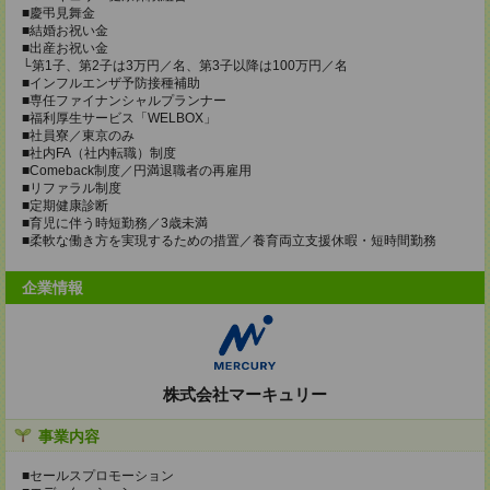
■慶弔見舞金
■結婚お祝い金
■出産お祝い金
└第1子、第2子は3万円／名、第3子以降は100万円／名
■インフルエンザ予防接種補助
■専任ファイナンシャルプランナー
■福利厚生サービス「WELBOX」
■社員寮／東京のみ
■社内FA（社内転職）制度
■Comeback制度／円満退職者の再雇用
■リファラル制度
■定期健康診断
■育児に伴う時短勤務／3歳未満
■柔軟な働き方を実現するための措置／養育両立支援休暇・短時間勤務
企業情報
株式会社マーキュリー
事業内容
■セールスプロモーション