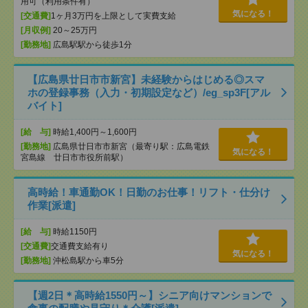
用可（利用条件有）
気になる！
[交通費]
1ヶ月3万円を上限として実費支給
[月収例]
20～25万円
[勤務地]
広島駅駅から徒歩1分
【広島県廿日市市新宮】未経験からはじめる◎スマ
ホの登録事務（入力・初期設定など）/eg_sp3F[アル
バイト]
[給 与]
時給1,400円～1,600円
[勤務地]
広島県廿日市市新宮（最寄り駅：広島電鉄
気になる！
宮島線 廿日市市役所前駅）
高時給！車通勤OK！日勤のお仕事！リフト・仕分け
作業[派遣]
[給 与]
時給1150円
[交通費]
交通費支給有り
気になる！
[勤務地]
沖松島駅から車5分
【週2日＊高時給1550円～】シニア向けマンションで