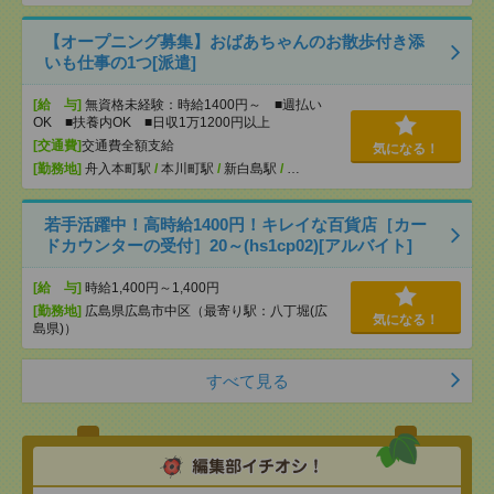
【オープニング募集】おばあちゃんのお散歩付き添
いも仕事の1つ[派遣]
[給 与]
無資格未経験：時給1400円～ ■週払い
OK ■扶養内OK ■日収1万1200円以上
[交通費]
交通費全額支給
気になる！
[勤務地]
舟入本町駅
/
本川町駅
/
新白島駅
/
…
若手活躍中！高時給1400円！キレイな百貨店［カー
ドカウンターの受付］20～(hs1cp02)[アルバイト]
[給 与]
時給1,400円～1,400円
[勤務地]
広島県広島市中区（最寄り駅：八丁堀(広
気になる！
島県)）
すべて見る