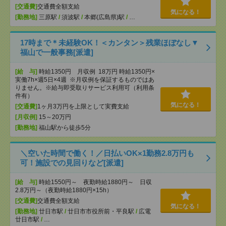
[交通費]
交通費全額支給
気になる！
[勤務地]
三原駅
/
須波駅
/
本郷(広島県)駅
/
…
17時まで＊未経験OK！＜カンタン＞残業ほぼなし▼
福山で一般事務[派遣]
[給 与]
時給1350円 月収例 18万円 時給1350円×
実働7h×週5日×4週 ※月収例を保証するものではあ
りません。※給与即受取りサービス利用可（利用条
件有）
気になる！
[交通費]
1ヶ月3万円を上限として実費支給
[月収例]
15～20万円
[勤務地]
福山駅から徒歩5分
＼空いた時間で働く！／日払いOK×1勤務2.8万円も
可！施設での見回りなど[派遣]
[給 与]
時給1550円～ 夜勤時給1880円～ 日収
2.8万円～（夜勤時給1880円×15h）
[交通費]
交通費全額支給
気になる！
[勤務地]
廿日市駅
/
廿日市市役所前・平良駅
/
広電
廿日市駅
/
…