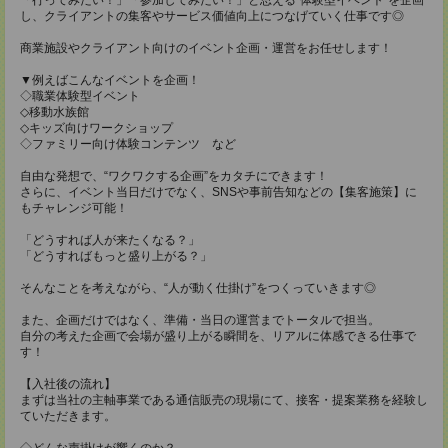
し、クライアントの集客やサービス価値向上につなげていく仕事です◎
商業施設やクライアント向けのイベント企画・運営をお任せします！
▼例えばこんなイベントを企画！
◇職業体験型イベント
◇移動水族館
◇キッズ向けワークショップ
◇ファミリー向け体験コンテンツ など
自由な発想で、“ワクワクする企画”をカタチにできます！
さらに、イベント当日だけでなく、SNSや事前告知などの【集客施策】に
もチャレンジ可能！
「どうすれば人が来たくなる？」
「どうすればもっと盛り上がる？」
そんなことを考えながら、“人が動く仕掛け”をつくっていきます◎
また、企画だけではなく、準備・当日の運営までトータルで担当。
自分の考えた企画で会場が盛り上がる瞬間を、リアルに体感できる仕事で
す！
【入社後の流れ】
まずは当社の主軸事業である通信販売の現場にて、接客・提案業務を経験し
ていただきます。
◇どんな声掛けが響くのか？