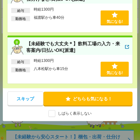
https://en-gage.net/mercury-group_jobs2/
時給1300円
給与
事業所
福渡駅から車40分
勤務地
気になる!
東京都新宿区西新宿1-26-2新宿野村ビル23階
【未経験でも大丈夫＊】飲料工場の入力・来
客案内/日払いOK[派遣]
応募ページへ
時給1300円
給与
八本松駅から車15分
勤務地
気になる!
気になる！
スキップ
どちらも気になる！
あなたの閲覧履歴からの
おすすめ
しばらく表示しない
【未経験から安心スタート！】梱包・出荷・仕分け