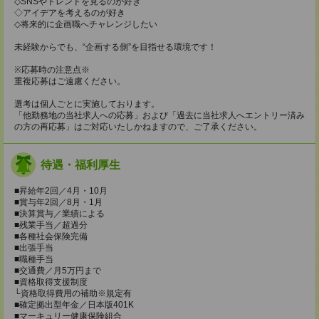
◇SNSやトレンドを見るのが好き
◇アイデアを考えるのが好き
◇将来的に企画職へチャレンジしたい
未経験からでも、“企画する側”を目指せる環境です！
※応募時の注意点※
重複応募はご遠慮ください。
選考は個人ごとに実施しております。
「他勤務地の当社求人への応募」および「過去に当社求人へエントリー済み
の方の再応募」はご対応いたしかねますので、ご了承ください。
待遇・福利厚生
■昇給年2回／4月・10月
■賞与年2回／8月・1月
■決算賞与／業績による
■残業手当／超過分
■各種社会保険完備
■出張手当
■職種手当
■交通費／月5万円まで
■資格取得支援制度
└資格取得費用の補助※規定有
■確定拠出型年金／日本版401K
■マーキュリー健康保険組合