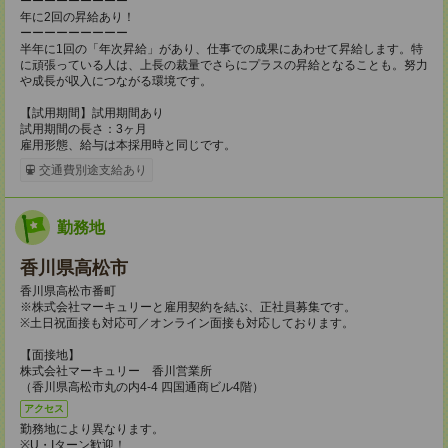
ーーーーーーーーー
年に2回の昇給あり！
ーーーーーーーーー
半年に1回の「年次昇給」があり、仕事での成果にあわせて昇給します。特
に頑張っている人は、上長の裁量でさらにプラスの昇給となることも。努力
や成長が収入につながる環境です。
【試用期間】試用期間あり
試用期間の長さ：3ヶ月
雇用形態、給与は本採用時と同じです。
交通費別途支給あり
勤務地
香川県高松市
香川県高松市番町
※株式会社マーキュリーと雇用契約を結ぶ、正社員募集です。
※土日祝面接も対応可／オンライン面接も対応しております。
【面接地】
株式会社マーキュリー 香川営業所
（香川県高松市丸の内4-4 四国通商ビル4階）
アクセス
勤務地により異なります。
※U・Iターン歓迎！