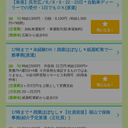
【単発】呉市広／8／8・9・22・23日＊自動車ディー
ラーでの受付・1日でもＯＫ[派遣]
[給 与]
時給1300円 ・日額：9,100円（時給1,300
円×7時間）
[交通費]
・自転車通勤可 ・車通勤可(駐車場無料)
気になる！
[勤務地]
広駅から徒歩9分
17時まで＊未経験OK！残業ほぼなし▼紙屋町東で一
般事務[派遣]
[給 与]
時給1500円 月収例 21万円 時給1500円×
実働7h×週5日×4週 ※月収例を保証するものではあ
りません。※給与即受取りサービス利用可（利用条
件有）
気になる！
[交通費]
1ヶ月3万円を上限として実費支給
[月収例]
20～25万円
[勤務地]
紙屋町東駅から徒歩2分
17時まで＊残業ほぼなし▼【社員前提】福山で保険
事務[紹介予定派遣（正社員）]