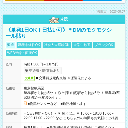
掲載日：2026.08.07
未読
《単発1日OK！日払い可》＊DMのモクモクシ
ール貼り
派遣
職種未経験OK
社会人未経験OK
大学生歓迎
ブランクOK
WEB登録・面接OK
時給1,500円～1,875円
給与
交通費別途支給あり
■ 交通費規定内支給 ※派遣先による
交通費
東京都練馬区
勤務地
練馬駅から徒歩5分
/
桜台(東京都)駅から徒歩5分
/
豊島園(西
武線)駅から徒歩5分
/
…
■物流センターなど ■勤務地選べます
＜1日3時間～OK！＞ ▼ 例えば… ▼ 15:00～18:00 15:00～
勤務時間
22:00 17:00～22:00 など こちら以外の時間もお気軽にご相談く
ださい！
単発1日～！ ★勤務開始日や期間はお気軽にご相談くださ
期間