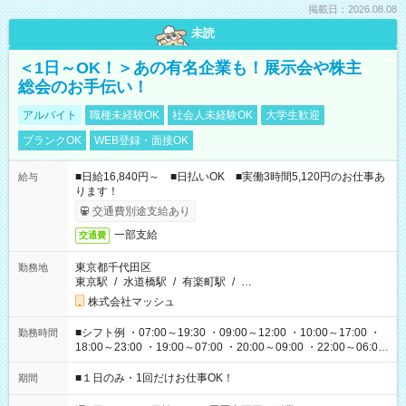
掲載日：2026.08.08
未読
＜1日～OK！＞あの有名企業も！展示会や株主
総会のお手伝い！
アルバイト
職種未経験OK
社会人未経験OK
大学生歓迎
ブランクOK
WEB登録・面接OK
■日給16,840円～ ■日払いOK ■実働3時間5,120円のお仕事あ
給与
ります！
交通費別途支給あり
一部支給
交通費
東京都千代田区
勤務地
東京駅
/
水道橋駅
/
有楽町駅
/
…
株式会社マッシュ
■シフト例 ・07:00～19:30 ・09:00～12:00 ・10:00～17:00 ・
勤務時間
18:00～23:00 ・19:00～07:00 ・20:00～09:00 ・22:00～06:00
etc ★最短で3時間で5,120円のお仕事から 15時間で2万円近く稼
げるお仕事も！ ご希望のお時間に合わせてご紹介！ ※シフトは
■１日のみ・1回だけお仕事OK！
期間
現場によって異なります。 ※勿論、休憩時間はあるのでご安心
ください！