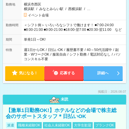
横浜市西区
勤務地
横浜駅
/
みなとみらい駅
/
西横浜駅
/
…
イベント会場
＜シフト例＞ いろいろなシフトで働けます！ ■7:00-24:00
勤務時間
■8:00-21:00 ■9:00-21:00 ■18:00-翌7:00 ■20:30-翌11:00 など
単発1日～OK!
期間
週1日からOK
/
日払いOK
/
履歴書不要
/
40～50代活躍中
/
副
特徴
業・WワークOK
/
服装自由
/
シフト勤務
/
電話対応なし
/
パソ
コンスキル不要
気になる！
応募する
詳細へ
掲載日：2026.08.07
未読
【激単1日勤務OK!】ホテルなどの会場で株主総
会のサポートスタッフ＊日払いOK
派遣
職種未経験OK
社会人未経験OK
大学生歓迎
ブランクOK