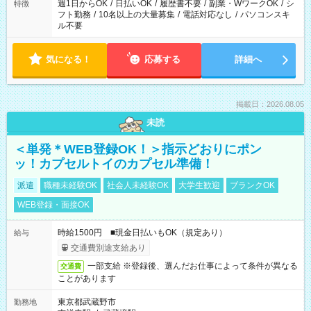
週1日からOK
/
日払いOK
/
履歴書不要
/
副業・WワークOK
/
シ
特徴
フト勤務
/
10名以上の大量募集
/
電話対応なし
/
パソコンスキ
ル不要
気になる！
応募する
詳細へ
掲載日：2026.08.05
未読
＜単発＊WEB登録OK！＞指示どおりにポン
ッ！カプセルトイのカプセル準備！
派遣
職種未経験OK
社会人未経験OK
大学生歓迎
ブランクOK
WEB登録・面接OK
時給1500円 ■現金日払いもOK（規定あり）
給与
交通費別途支給あり
一部支給 ※登録後、選んだお仕事によって条件が異なる
交通費
ことがあります
東京都武蔵野市
勤務地