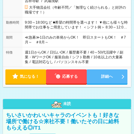
吉祥寺駅
/
武蔵境駅
大手物流会社（年齢不問／「無理なく続けられる」と好評の
職場です！）
9:00～18:00など ■希望の時間帯を選べます！ ▼他にも様々な時
勤務時間
間帯でお仕事をご用意しています！ ＜シフト例＞ 8:30～12:00
17:00～22:00 13:00～22:00 22:00～翌6:00 など
≪急募≫1日のみの単発からOK！ 即日スタートもOK！ ＃7
期間
月～ ＃8月～
週1日からOK
/
日払いOK
/
履歴書不要
/
40～50代活躍中
/
副
特徴
業・WワークOK
/
服装自由
/
シフト勤務
/
10名以上の大量募
集
/
電話対応なし
/
パソコンスキル不要
気になる！
応募する
詳細へ
未読
ちいさいかわいいキャラのイベントも！好きな
場所で働ける☆来社不要！働いたその日に給料
もらえる◎/T1