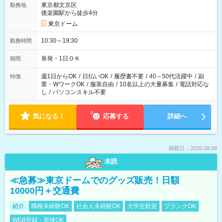
東京都文京区
勤務地
後楽園駅から徒歩4分
東京ドーム
10:30～19:30
勤務時間
単発・1日ＯＫ
期間
週1日からOK
/
日払いOK
/
履歴書不要
/
40～50代活躍中
/
副
特徴
業・WワークOK
/
服装自由
/
10名以上の大量募集
/
電話対応な
し
/
パソコンスキル不要
気になる！
応募する
詳細へ
掲載日：2026.08.08
未読
≪急募≫東京ドームでのグッズ販売！日額
10000円＋交通費
紹介
職種未経験OK
社会人未経験OK
大学生歓迎
ブランクOK
WEB登録・面接OK