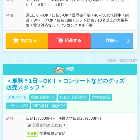
い！ ＃8月～ ＃9月～
週1日からOK
/
日払いOK
/
履歴書不要
/
40～50代活躍中
/
副
特徴
業・WワークOK
/
服装自由
/
シフト勤務
/
10名以上の大量募
集
/
電話対応なし
/
パソコンスキル不要
気になる！
応募する
詳細へ
掲載日：2026.08.07
未読
＜単発＊1日～OK！＞コンサートなどのグッズ
販売スタッフ＊
アルバイト
職種未経験OK
社会人未経験OK
大学生歓迎
ブランクOK
WEB登録・面接OK
日給1万5000円～ ■最大で日給2万8500円！
給与
交通費別途支給あり
交通費規定支給
交通費