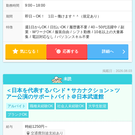
9:00～18:00
勤務時間
即日～OK！ 1日～働けます＾＾（規定あり）
期間
週1日からOK
/
日払いOK
/
履歴書不要
/
40～50代活躍中
/
副
特徴
業・WワークOK
/
服装自由
/
シフト勤務
/
10名以上の大量募
集
/
電話対応なし
/
パソコンスキル不要
気になる！
応募する
詳細へ
掲載日：2026.08.03
未読
＜日本を代表するバンド＊サカナクション＞ツ
アー公演のサポートバイト＠日本武道館
アルバイト
職種未経験OK
社会人未経験OK
大学生歓迎
ブランクOK
時給1250円～
給与
交通費別途支給あり