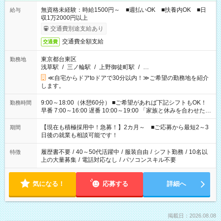
無資格未経験：時給1500円～ ■週払いOK ■扶養内OK ■日
給与
収1万2000円以上
交通費別途支給あり
交通費全額支給
交通費
東京都台東区
勤務地
浅草駅
/
三ノ輪駅
/
上野御徒町駅
/
…
≪自宅からドアtoドアで30分以内！≫ご希望の勤務地を紹介
します。
9:00～18:00（休憩60分） ■ご希望があれば下記シフトもOK！
勤務時間
早番 7:00～16:00 遅番 10:00～19:00 「家族と休みを合わせた
い」 「余裕を持って夕飯の準備がしたい」 「できれば残業はし
たくない」 など、ご希望を教えてくださいね。 ※Wワーク希望
【現在も積極採用中！急募！】2カ月～ ■ご応募から最短2～3
期間
の方へ 今ご覧のお仕事で希望する勤務時間と、もう1つのお仕事
日後の就業も相談可能です！
の勤務時間。 合計で週40時間を超える場合は応募できません。
履歴書不要
/
40～50代活躍中
/
服装自由
/
シフト勤務
/
10名以
特徴
上の大量募集
/
電話対応なし
/
パソコンスキル不要
気になる！
応募する
詳細へ
掲載日：2026.08.08