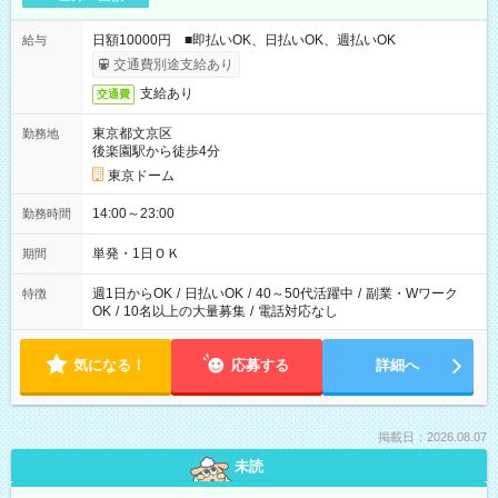
日額10000円 ■即払いOK、日払いOK、週払いOK
給与
交通費別途支給あり
支給あり
交通費
東京都文京区
勤務地
後楽園駅から徒歩4分
東京ドーム
14:00～23:00
勤務時間
単発・1日ＯＫ
期間
週1日からOK
/
日払いOK
/
40～50代活躍中
/
副業・Wワーク
特徴
OK
/
10名以上の大量募集
/
電話対応なし
気になる！
応募する
詳細へ
掲載日：2026.08.07
未読