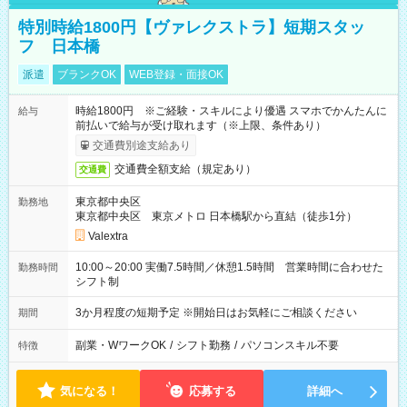
特別時給1800円【ヴァレクストラ】短期スタッ
フ 日本橋
派遣
ブランクOK
WEB登録・面接OK
時給1800円 ※ご経験・スキルにより優遇 スマホでかんたんに
給与
前払いで給与が受け取れます（※上限、条件あり）
交通費別途支給あり
交通費全額支給（規定あり）
交通費
東京都中央区
勤務地
東京都中央区 東京メトロ 日本橋駅から直結（徒歩1分）
Valextra
10:00～20:00 実働7.5時間／休憩1.5時間 営業時間に合わせた
勤務時間
シフト制
3か月程度の短期予定 ※開始日はお気軽にご相談ください
期間
副業・WワークOK
/
シフト勤務
/
パソコンスキル不要
特徴
気になる！
応募する
詳細へ