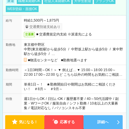
派遣
職種未経験OK
社会人未経験OK
大学生歓迎
ブランクOK
WEB登録・面接OK
時給1,500円～1,875円
給与
交通費別途支給あり
■ 交通費規定内支給 ※派遣先による
交通費
東京都中野区
勤務地
中野(東京都)駅から徒歩5分
/
中野坂上駅から徒歩5分
/
東中野
駅から徒歩5分
/
…
■物流センターなど ■勤務地選べます
＜1日3時間～OK！＞ ▼ 例えば… ▼ 15:00～18:00 15:00～
勤務時間
22:00 17:00～22:00 など こちら以外の時間もお気軽にご相談く
ださい！
単発1日～！ ★勤務開始日や期間はお気軽にご相談くださ
期間
い！ ＃8月～ ＃9月～
週1日からOK
/
日払いOK
/
履歴書不要
/
40～50代活躍中
/
副
特徴
業・WワークOK
/
服装自由
/
シフト勤務
/
10名以上の大量募
集
/
電話対応なし
/
パソコンスキル不要
気になる！
応募する
詳細へ