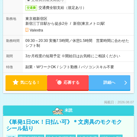
交通費全額支給（規定あり）
交通費
東京都新宿区
勤務地
新宿三丁目駅から徒歩2分
/
新宿(東京メトロ)駅
Valextra
09:30～20:30 実働7.5時間／休憩1.5時間 営業時間に合わせた
勤務時間
シフト制
3か月程度の短期予定 ※開始日はお気軽にご相談ください
期間
副業・WワークOK
/
シフト勤務
/
パソコンスキル不要
特徴
気になる！
応募する
詳細へ
掲載日：2026.08.07
未読
《単発1日OK！日払い可》＊文房具のモクモク
シール貼り