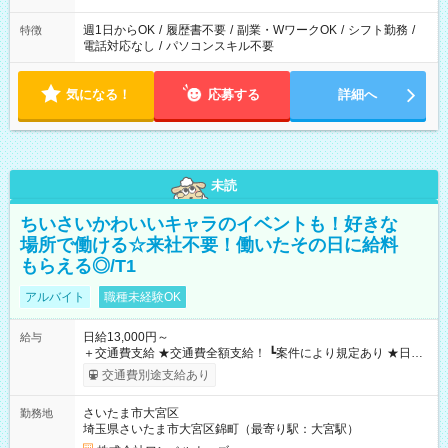
週1日からOK
/
履歴書不要
/
副業・WワークOK
/
シフト勤務
/
特徴
電話対応なし
/
パソコンスキル不要
気になる！
応募する
詳細へ
未読
ちいさいかわいいキャラのイベントも！好きな
場所で働ける☆来社不要！働いたその日に給料
もらえる◎/T1
アルバイト
職種未経験OK
日給13,000円～
給与
＋交通費支給 ★交通費全額支給！ ┗案件により規定あり ★日払
いOK！（規定あり） ┗働いたその日に現金GET♪ お仕事後はコ
交通費別途支給あり
ンビニATMから 日払い分を引き落とせます！ 【試用期間】試
用期間なし
さいたま市大宮区
勤務地
埼玉県さいたま市大宮区錦町（最寄り駅：大宮駅）