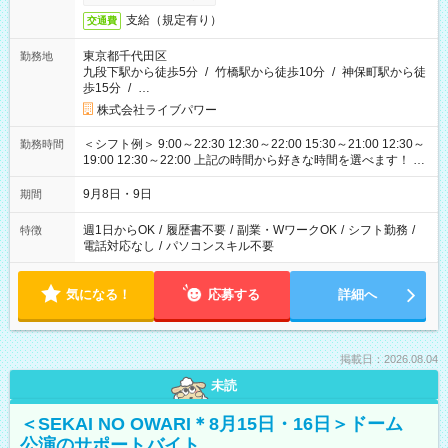
支給（規定有り）
交通費
東京都千代田区
勤務地
九段下駅から徒歩5分
/
竹橋駅から徒歩10分
/
神保町駅から徒
歩15分
/
…
株式会社ライブパワー
＜シフト例＞ 9:00～22:30 12:30～22:00 15:30～21:00 12:30～
勤務時間
19:00 12:30～22:00 上記の時間から好きな時間を選べます！ ※
時間は変更となる可能性があります
9月8日・9日
期間
週1日からOK
/
履歴書不要
/
副業・WワークOK
/
シフト勤務
/
特徴
電話対応なし
/
パソコンスキル不要
気になる！
応募する
詳細へ
掲載日：2026.08.04
未読
＜SEKAI NO OWARI＊8月15日・16日＞ドーム
公演のサポートバイト