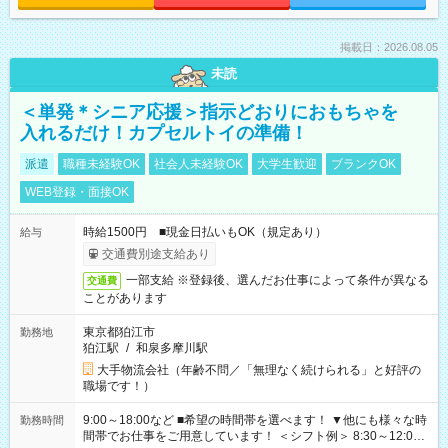
掲載日：2026.08.05
未読
＜単発＊シニア応援＞指示どおりにおもちゃを
入れるだけ！カプセルトイの準備！
派遣
職種未経験OK
社会人未経験OK
大学生歓迎
ブランクOK
WEB登録・面接OK
時給1500円 ■現金日払いもOK（規定あり）
給与
交通費別途支給あり
一部支給 ※登録後、選んだお仕事によって条件が異なる
交通費
ことがあります
東京都狛江市
勤務地
狛江駅
/
和泉多摩川駅
大手物流会社（年齢不問／「無理なく続けられる」と好評の
職場です！）
9:00～18:00など ■希望の時間帯を選べます！ ▼他にも様々な時
勤務時間
間帯でお仕事をご用意しています！ ＜シフト例＞ 8:30～12:00