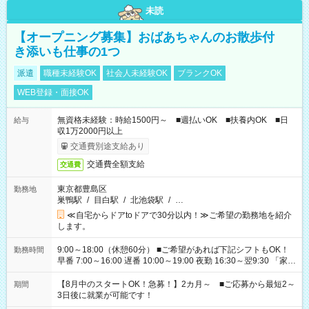
未読
【オープニング募集】おばあちゃんのお散歩付
き添いも仕事の1つ
派遣
職種未経験OK
社会人未経験OK
ブランクOK
WEB登録・面接OK
無資格未経験：時給1500円～ ■週払いOK ■扶養内OK ■日
給与
収1万2000円以上
交通費別途支給あり
交通費全額支給
交通費
東京都豊島区
勤務地
巣鴨駅
/
目白駅
/
北池袋駅
/
…
≪自宅からドアtoドアで30分以内！≫ご希望の勤務地を紹介
します。
9:00～18:00（休憩60分） ■ご希望があれば下記シフトもOK！
勤務時間
早番 7:00～16:00 遅番 10:00～19:00 夜勤 16:30～翌9:30 「家族
と休みを合わせたい」 「余裕を持って夕飯の準備がしたい」
「できれば残業はしたくない」 など、ご希望を教えてください
【8月中のスタートOK！急募！】2カ月～ ■ご応募から最短2～
期間
ね。 ※Wワーク希望の方へ 今ご覧のお仕事で希望する勤務時間
3日後に就業が可能です！
と、もう1つのお仕事の勤務時間。 合計で週40時間を超える場