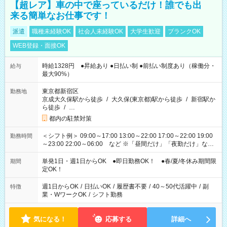
【超レア】車の中で座っているだけ！誰でも出
来る簡単なお仕事です！
派遣
職種未経験OK
社会人未経験OK
大学生歓迎
ブランクOK
WEB登録・面接OK
時給1328円 ●昇給あり ●日払い制 ●前払い制度あり（稼働分・
給与
最大90%）
東京都新宿区
勤務地
京成大久保駅から徒歩
/
大久保(東京都)駅から徒歩
/
新宿駅か
ら徒歩
/
…
都内の駐禁対策
＜シフト例＞ 09:00～17:00 13:00～22:00 17:00～22:00 19:00
勤務時間
～23:00 22:00～06:00 など ※「昼間だけ」「夜勤だけ」など
の希望OK
単発1日・週1日からOK ●即日勤務OK！ ●春/夏/冬休み期間限
期間
定OK！
週1日からOK
/
日払いOK
/
履歴書不要
/
40～50代活躍中
/
副
特徴
業・WワークOK
/
シフト勤務
気になる！
応募する
詳細へ