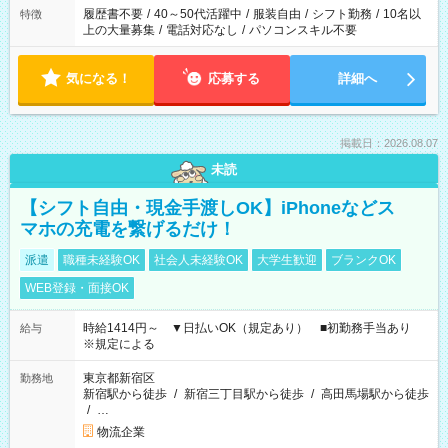
合は応募できません。
履歴書不要
/
40～50代活躍中
/
服装自由
/
シフト勤務
/
10名以
特徴
上の大量募集
/
電話対応なし
/
パソコンスキル不要
気になる！
応募する
詳細へ
掲載日：2026.08.07
未読
【シフト自由・現金手渡しOK】iPhoneなどス
マホの充電を繋げるだけ！
派遣
職種未経験OK
社会人未経験OK
大学生歓迎
ブランクOK
WEB登録・面接OK
時給1414円～ ▼日払いOK（規定あり） ■初勤務手当あり
給与
※規定による
東京都新宿区
勤務地
新宿駅から徒歩
/
新宿三丁目駅から徒歩
/
高田馬場駅から徒歩
/
…
物流企業