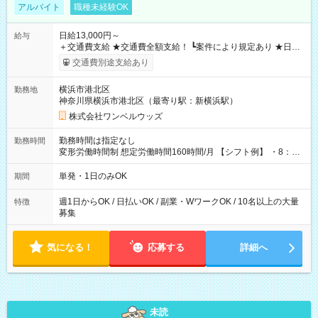
アルバイト
職種未経験OK
日給13,000円～
給与
＋交通費支給 ★交通費全額支給！ ┗案件により規定あり ★日払
いOK！（規定あり） ┗働いたその日に現金GET♪ お仕事後はコ
交通費別途支給あり
ンビニATMから 日払い分を引き落とせます！ 【試用期間】試
用期間なし
横浜市港北区
勤務地
神奈川県横浜市港北区（最寄り駅：新横浜駅）
株式会社ワンベルウッズ
勤務時間は指定なし
勤務時間
変形労働時間制 想定労働時間160時間/月 【シフト例】 ・8：00
～21：00
単発・1日のみOK
期間
週1日からOK / 日払いOK / 副業・WワークOK / 10名以上の大量
特徴
募集
気になる！
応募する
詳細へ
未読