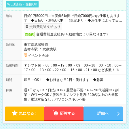
WEB登録・面接OK
日給1万5000円～※実働5時間で日給7000円のお仕事もありま
給与
す ◆日払い・週払いOK！（規定あり）◆お仕事によって日給
も異なります
交通費別途支給あり
交通費別途支給あり(勤務地により異なります)
交通費
東京都武蔵野市
勤務地
吉祥寺駅
/
武蔵境駅
イベント会場
▼シフト例 ・08：00～19：00 ・09：00～18：00 ・10：00～
勤務時間
17：00 ・13：00～22：00 ・16：00～21：00 など多数！ ※お
仕事により勤務時間が異なります
即日～OK！ ◆お好きな日1日～働けます ◆急募
期間
週1日からOK
/
日払いOK
/
履歴書不要
/
40～50代活躍中
/
副
特徴
業・WワークOK
/
服装自由
/
シフト勤務
/
10名以上の大量募
集
/
電話対応なし
/
パソコンスキル不要
気になる！
応募する
詳細へ