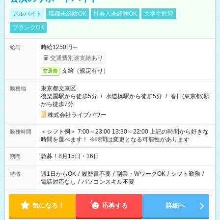
アルバイト
職種未経験OK
社会人未経験OK
大学生歓迎
ブランクOK
時給1250円～
給与
交通費別途支給あり
支給（規定有り）
交通費
東京都文京区
勤務地
後楽園駅から徒歩5分
/
水道橋駅から徒歩5分
/
春日(東京都)駅
から徒歩7分
株式会社ライブパワー
＜シフト例＞ 7:00～23:00 13:30～22:00 上記の時間から好きな
勤務時間
時間を選べます！ ※時間は変更となる可能性があります
急募！8月15日・16日
期間
週1日からOK
/
履歴書不要
/
副業・WワークOK
/
シフト勤務
/
特徴
電話対応なし
/
パソコンスキル不要
気になる！
応募する
詳細へ