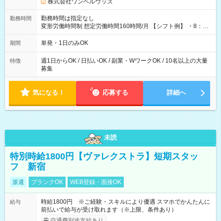
株式会社ワンベルウッズ
勤務時間は指定なし
勤務時間
変形労働時間制 想定労働時間160時間/月 【シフト例】 ・8：00
～21：00
単発・1日のみOK
期間
週1日からOK / 日払いOK / 副業・WワークOK / 10名以上の大量
特徴
募集
気になる！
応募する
詳細へ
未読
特別時給1800円【ヴァレクストラ】短期スタッ
フ 新宿
派遣
ブランクOK
WEB登録・面接OK
時給1800円 ※ご経験・スキルにより優遇 スマホでかんたんに
給与
前払いで給与が受け取れます（※上限、条件あり）
交通費別途支給あり