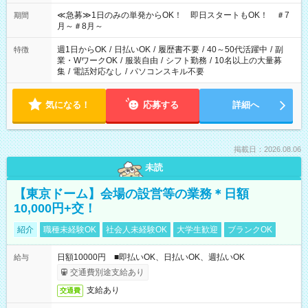
17:00～22:00 13:00～22:00 22:00～翌6:00 など
≪急募≫1日のみの単発からOK！ 即日スタートもOK！ ＃7
期間
月～＃8月～
週1日からOK
/
日払いOK
/
履歴書不要
/
40～50代活躍中
/
副
特徴
業・WワークOK
/
服装自由
/
シフト勤務
/
10名以上の大量募
集
/
電話対応なし
/
パソコンスキル不要
気になる！
応募する
詳細へ
掲載日：2026.08.06
未読
【東京ドーム】会場の設営等の業務＊日額
10,000円+交！
紹介
職種未経験OK
社会人未経験OK
大学生歓迎
ブランクOK
日額10000円 ■即払いOK、日払いOK、週払いOK
給与
交通費別途支給あり
支給あり
交通費