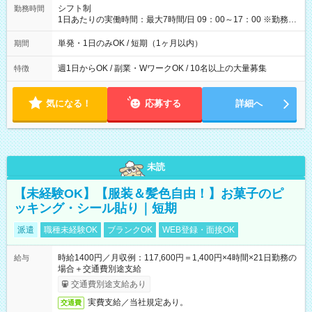
間】試用期間なし
シフト制
勤務時間
1日あたりの実働時間：最大7時間/日 09：00～17：00 ※勤務時
間は 試験により異なります。
単発・1日のみOK / 短期（1ヶ月以内）
期間
週1日からOK / 副業・WワークOK / 10名以上の大量募集
特徴
気になる！
応募する
詳細へ
未読
【未経験OK】【服装＆髪色自由！】お菓子のピ
ッキング・シール貼り｜短期
派遣
職種未経験OK
ブランクOK
WEB登録・面接OK
時給1400円／月収例：117,600円＝1,400円×4時間×21日勤務の
給与
場合＋交通費別途支給
交通費別途支給あり
実費支給／当社規定あり。
交通費