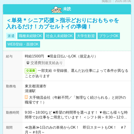
掲載日：2026.08.06
未読
＜単発＊シニア応援＞指示どおりにおもちゃを
入れるだけ！カプセルトイの準備！
派遣
職種未経験OK
社会人未経験OK
大学生歓迎
ブランクOK
WEB登録・面接OK
時給1500円 ■現金日払いもOK（規定あり）
給与
交通費別途支給あり
一部支給 ※登録後、選んだお仕事によって条件が異なる
交通費
ことがあります
東京都清瀬市
勤務地
清瀬駅
大手物流会社（年齢不問／「無理なく続けられる」と好評の
職場です！）
9:00～18:00など ■希望の時間帯を選べます！ ▼他にも様々な時
勤務時間
間帯でお仕事をご用意しています！ ＜シフト例＞ 8:30～12:00
17:00～22:00 13:00～22:00 22:00～翌6:00 など
≪急募≫1日のみの単発からOK！ 即日スタートもOK！ ＃7
期間
月～＃8月～