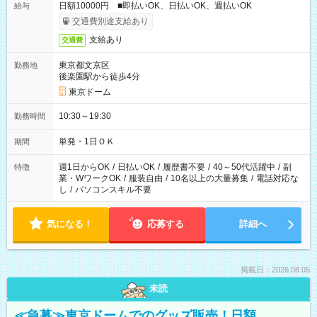
日額10000円 ■即払いOK、日払いOK、週払いOK
給与
交通費別途支給あり
支給あり
交通費
東京都文京区
勤務地
後楽園駅から徒歩4分
東京ドーム
10:30～19:30
勤務時間
単発・1日ＯＫ
期間
週1日からOK
/
日払いOK
/
履歴書不要
/
40～50代活躍中
/
副
特徴
業・WワークOK
/
服装自由
/
10名以上の大量募集
/
電話対応な
し
/
パソコンスキル不要
気になる！
応募する
詳細へ
掲載日：2026.08.05
未読
≪急募≫東京ドームでのグッズ販売！日額