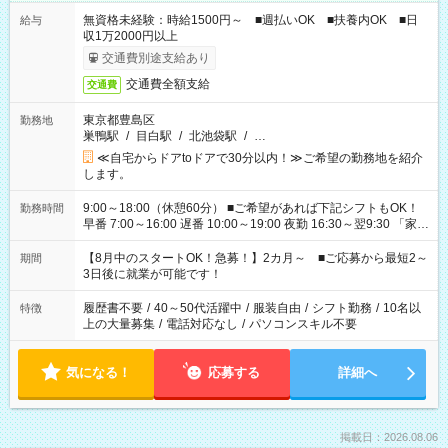
無資格未経験：時給1500円～ ■週払いOK ■扶養内OK ■日
給与
収1万2000円以上
交通費別途支給あり
交通費全額支給
交通費
東京都豊島区
勤務地
巣鴨駅
/
目白駅
/
北池袋駅
/
…
≪自宅からドアtoドアで30分以内！≫ご希望の勤務地を紹介
します。
9:00～18:00（休憩60分） ■ご希望があれば下記シフトもOK！
勤務時間
早番 7:00～16:00 遅番 10:00～19:00 夜勤 16:30～翌9:30 「家族
と休みを合わせたい」 「余裕を持って夕飯の準備がしたい」
「できれば残業はしたくない」 など、ご希望を教えてください
【8月中のスタートOK！急募！】2カ月～ ■ご応募から最短2～
期間
ね。 ※Wワーク希望の方へ 今ご覧のお仕事で希望する勤務時間
3日後に就業が可能です！
と、もう1つのお仕事の勤務時間。 合計で週40時間を超える場
合は応募できません。
履歴書不要
/
40～50代活躍中
/
服装自由
/
シフト勤務
/
10名以
特徴
上の大量募集
/
電話対応なし
/
パソコンスキル不要
気になる！
応募する
詳細へ
掲載日：2026.08.06