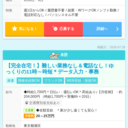
9月8日・9日
期間
週1日からOK
/
履歴書不要
/
副業・WワークOK
/
シフト勤務
/
特徴
電話対応なし
/
パソコンスキル不要
気になる！
応募する
詳細へ
掲載日：2026.07.29
未読
【完全在宅！】難しい業務なし＆電話なし！ゆ
っくりの11時～時短＊データ入力・事務
派遣
職種未経験OK
ブランクOK
WEB登録・面接OK
◆時給1,700円＊日払い・週払いOK＊昇給あり♪【月収例】 ・約
給与
204,000円 （時給1,700円 × 実働6h × 20日）
交通費別途支給あり
◆全額支給 ＊家が少し遠くても安心！
交通費
20～25万円
月収例
東京都港区
勤務地