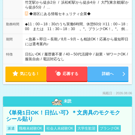
竹芝駅から徒歩2分
/
浜松町駅から徒歩4分
/
大門(東京都)駅か
ら徒歩5分
/
…
◆港区にある情報セキュリティ企業◆
◆11：00～18：30のうち実働6時間、休憩60分 ※11：00～18：
勤務時間
00 または 11：30～18：30 。*。ブランクOK！。*。 例え
ば前職が、 在宅/財団法人/事務/コールセンター/受付/販売/カフェ
スタッフ スイーツ販売/ホテルフロント/化粧品販売/など 様々な
＜急募＞即日～長期／8月～9月～も相談OK！応募から最短即日
期間
業界から入社して活躍されています♪
には選考案内♪
日払いOK
/
履歴書不要
/
40～50代活躍中
/
副業・WワークOK
/
特徴
服装自由
/
電話対応なし
気になる！
応募する
詳細へ
掲載日：2026.08.06
未読
《単発1日OK！日払い可》＊文房具のモクモク
シール貼り
派遣
職種未経験OK
社会人未経験OK
大学生歓迎
ブランクOK