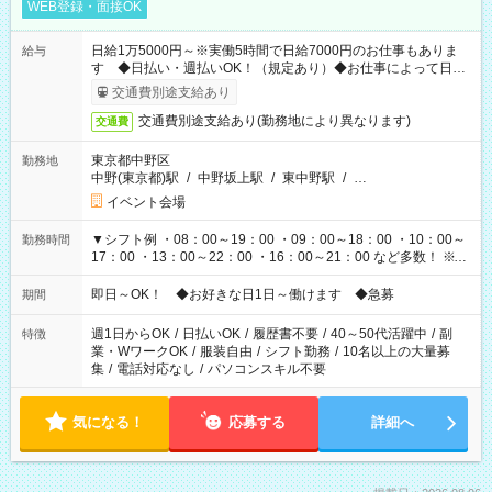
WEB登録・面接OK
日給1万5000円～※実働5時間で日給7000円のお仕事もありま
給与
す ◆日払い・週払いOK！（規定あり）◆お仕事によって日給
も異なります
交通費別途支給あり
交通費別途支給あり(勤務地により異なります)
交通費
東京都中野区
勤務地
中野(東京都)駅
/
中野坂上駅
/
東中野駅
/
…
イベント会場
▼シフト例 ・08：00～19：00 ・09：00～18：00 ・10：00～
勤務時間
17：00 ・13：00～22：00 ・16：00～21：00 など多数！ ※お
仕事により勤務時間が異なります
即日～OK！ ◆お好きな日1日～働けます ◆急募
期間
週1日からOK
/
日払いOK
/
履歴書不要
/
40～50代活躍中
/
副
特徴
業・WワークOK
/
服装自由
/
シフト勤務
/
10名以上の大量募
集
/
電話対応なし
/
パソコンスキル不要
気になる！
応募する
詳細へ