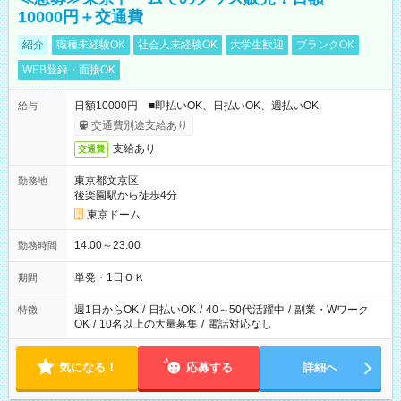
10000円＋交通費
紹介
職種未経験OK
社会人未経験OK
大学生歓迎
ブランクOK
WEB登録・面接OK
日額10000円 ■即払いOK、日払いOK、週払いOK
給与
交通費別途支給あり
支給あり
交通費
東京都文京区
勤務地
後楽園駅から徒歩4分
東京ドーム
14:00～23:00
勤務時間
単発・1日ＯＫ
期間
週1日からOK
/
日払いOK
/
40～50代活躍中
/
副業・Wワーク
特徴
OK
/
10名以上の大量募集
/
電話対応なし
気になる！
応募する
詳細へ