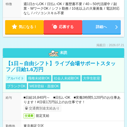
ください！
週1日からOK
/
日払いOK
/
履歴書不要
/
40～50代活躍中
/
副
特徴
業・WワークOK
/
シフト勤務
/
10名以上の大量募集
/
電話対応
なし
/
パソコンスキル不要
気になる！
応募する
詳細へ
掲載日：2026.07.21
未読
【1日～自由シフト】ライブ会場サポートスタッ
フ／日給1.6万円
アルバイト
職種未経験OK
社会人未経験OK
大学生歓迎
ブランクOK
WEB登録・面接OK
■日給16,840円～ ■日払いOK ■実働3時間5,120円のお仕事あ
給与
ります！#日収1万円以上のお仕事です！
交通費別途支給あり
規定支給
交通費
東京都足立区
勤務地