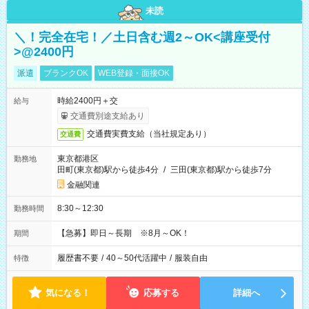
未読
＼！完全在宅！／土日含む週2～OK<講座受付
>@2400円
派遣
ブランクOK
WEB登録・面接OK
時給2400円＋交
給与
交通費別途支給あり
交通費実費支給（当社規定あり）
交通費
東京都港区
勤務地
田町(東京都)駅から徒歩4分
/
三田(東京都)駅から徒歩7分
金融関連
8:30～12:30
勤務時間
【急募】即日～長期 ※8月～OK！
期間
履歴書不要
/
40～50代活躍中
/
服装自由
特徴
気になる！
応募する
詳細へ