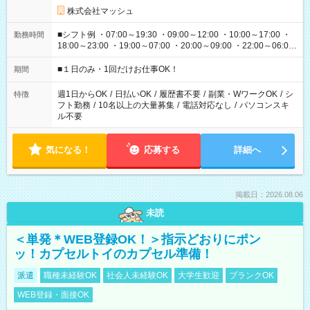
株式会社マッシュ
■シフト例 ・07:00～19:30 ・09:00～12:00 ・10:00～17:00 ・
勤務時間
18:00～23:00 ・19:00～07:00 ・20:00～09:00 ・22:00～06:00
etc ★最短で3時間で5,120円のお仕事から 15時間で2万円近く稼
げるお仕事も！ ご希望のお時間に合わせてご紹介！ ※シフトは
■１日のみ・1回だけお仕事OK！
期間
現場によって異なります。 ※勿論、休憩時間はあるのでご安心
ください！
週1日からOK
/
日払いOK
/
履歴書不要
/
副業・WワークOK
/
シ
特徴
フト勤務
/
10名以上の大量募集
/
電話対応なし
/
パソコンスキ
ル不要
気になる！
応募する
詳細へ
掲載日：2026.08.06
未読
＜単発＊WEB登録OK！＞指示どおりにポン
ッ！カプセルトイのカプセル準備！
派遣
職種未経験OK
社会人未経験OK
大学生歓迎
ブランクOK
WEB登録・面接OK