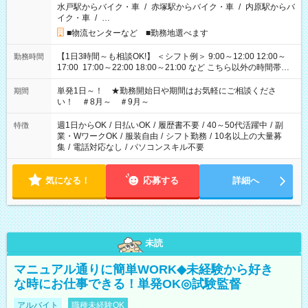
水戸駅からバイク・車
/
赤塚駅からバイク・車
/
内原駅からバ
イク・車
/
…
■物流センターなど ■勤務地選べます
【1日3時間～も相談OK!】 ＜シフト例＞ 9:00～12:00 12:00～
勤務時間
17:00 17:00～22:00 18:00～21:00 など こちら以外の時間帯も
お気軽にご相談ください！
単発1日～！ ★勤務開始日や期間はお気軽にご相談くださ
期間
い！ ＃8月～ ＃9月～
週1日からOK
/
日払いOK
/
履歴書不要
/
40～50代活躍中
/
副
特徴
業・WワークOK
/
服装自由
/
シフト勤務
/
10名以上の大量募
集
/
電話対応なし
/
パソコンスキル不要
気になる！
応募する
詳細へ
未読
マニュアル通りに簡単WORK◆未経験から好き
な時にお仕事できる！単発OK◎試験監督
アルバイト
職種未経験OK