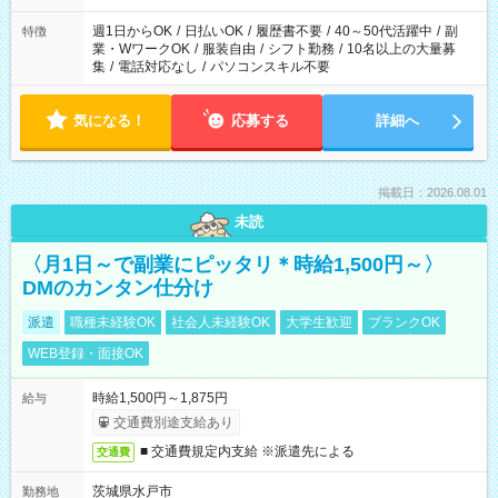
週1日からOK
/
日払いOK
/
履歴書不要
/
40～50代活躍中
/
副
特徴
業・WワークOK
/
服装自由
/
シフト勤務
/
10名以上の大量募
集
/
電話対応なし
/
パソコンスキル不要
気になる！
応募する
詳細へ
掲載日：2026.08.01
未読
〈月1日～で副業にピッタリ＊時給1,500円～〉
DMのカンタン仕分け
派遣
職種未経験OK
社会人未経験OK
大学生歓迎
ブランクOK
WEB登録・面接OK
時給1,500円～1,875円
給与
交通費別途支給あり
■ 交通費規定内支給 ※派遣先による
交通費
茨城県水戸市
勤務地