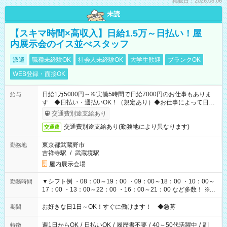
掲載日：2026.08.06
未読
【スキマ時間×高収入】日給1.5万～日払い！屋
内展示会のイス並べスタッフ
派遣
職種未経験OK
社会人未経験OK
大学生歓迎
ブランクOK
WEB登録・面接OK
日給1万5000円～※実働5時間で日給7000円のお仕事もありま
給与
す ◆日払い・週払いOK！（規定あり）◆お仕事によって日給
も異なります
交通費別途支給あり
交通費別途支給あり(勤務地により異なります)
交通費
東京都武蔵野市
勤務地
吉祥寺駅
/
武蔵境駅
屋内展示会場
▼シフト例 ・08：00～19：00 ・09：00～18：00 ・10：00～
勤務時間
17：00 ・13：00～22：00 ・16：00～21：00 など多数！ ※お
仕事により勤務時間が異なります
お好きな日1日～OK！すぐに働けます！ ◆急募
期間
週1日からOK
/
日払いOK
/
履歴書不要
/
40～50代活躍中
/
副
特徴