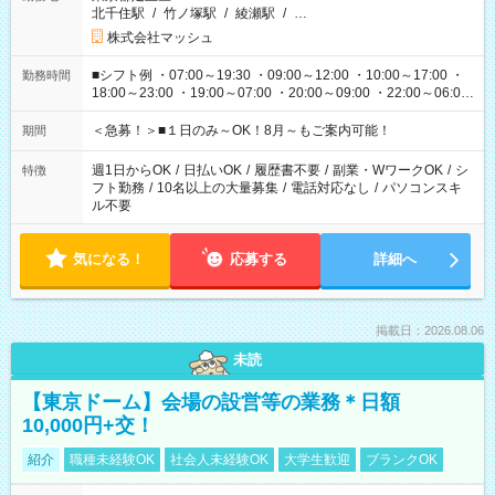
北千住駅
/
竹ノ塚駅
/
綾瀬駅
/
…
株式会社マッシュ
■シフト例 ・07:00～19:30 ・09:00～12:00 ・10:00～17:00 ・
勤務時間
18:00～23:00 ・19:00～07:00 ・20:00～09:00 ・22:00～06:00
etc ★最短で3時間で5,120円のお仕事から 15時間で2万円近く稼
げるお仕事も！ ご希望のお時間に合わせてご紹介！ ※シフトは
＜急募！＞■１日のみ～OK！8月～もご案内可能！
期間
現場によって異なります。 ※勿論、休憩時間はあるのでご安心
ください！
週1日からOK
/
日払いOK
/
履歴書不要
/
副業・WワークOK
/
シ
特徴
フト勤務
/
10名以上の大量募集
/
電話対応なし
/
パソコンスキ
ル不要
気になる！
応募する
詳細へ
掲載日：2026.08.06
未読
【東京ドーム】会場の設営等の業務＊日額
10,000円+交！
紹介
職種未経験OK
社会人未経験OK
大学生歓迎
ブランクOK