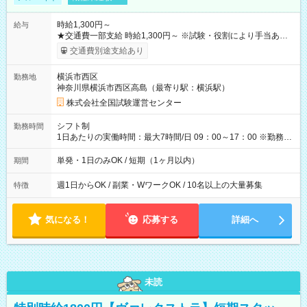
時給1,300円～
給与
★交通費一部支給 時給1,300円～ ※試験・役割により手当あり
※勤務回数により昇給あり 【即給（前払い）オプションあ
交通費別途支給あり
り！】 希望される場合、勤務から1週間ほどで給与の一部を受け
取れます。 ※手数料418円がかかります。 【過去試験日の収入
横浜市西区
勤務地
例】 ・河合塾模擬試験 8:30～17:30（休憩1時間） 時給1,300円
神奈川県横浜市西区高島（最寄り駅：横浜駅）
×8時間＝日収10,400円＋交通費 ※当日の役割により時給＋100
円の場合あり ・国家試験 7:00～13:30（休憩なし） 時給1,300
株式会社全国試験運営センター
円（役割手当＋100円）×6時間＝日収8,400円＋交通費 【試用期
間】試用期間なし
シフト制
勤務時間
1日あたりの実働時間：最大7時間/日 09：00～17：00 ※勤務時
間は 試験により異なります。
単発・1日のみOK / 短期（1ヶ月以内）
期間
週1日からOK / 副業・WワークOK / 10名以上の大量募集
特徴
気になる！
応募する
詳細へ
未読