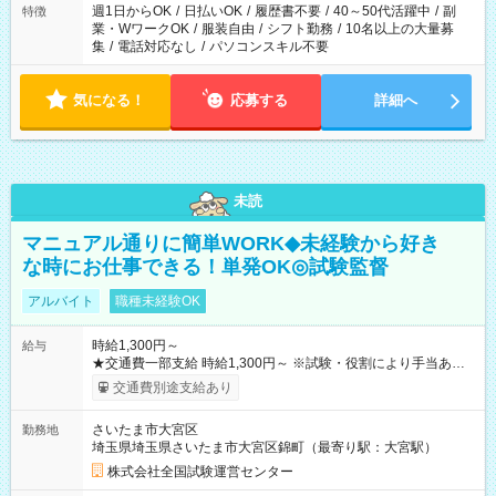
週1日からOK
/
日払いOK
/
履歴書不要
/
40～50代活躍中
/
副
特徴
業・WワークOK
/
服装自由
/
シフト勤務
/
10名以上の大量募
集
/
電話対応なし
/
パソコンスキル不要
気になる！
応募する
詳細へ
未読
マニュアル通りに簡単WORK◆未経験から好き
な時にお仕事できる！単発OK◎試験監督
アルバイト
職種未経験OK
時給1,300円～
給与
★交通費一部支給 時給1,300円～ ※試験・役割により手当あり
※勤務回数により昇給あり 【即給（前払い）オプションあ
交通費別途支給あり
り！】 希望される場合、勤務から1週間ほどで給与の一部を受け
取れます。 ※手数料418円がかかります。 【過去試験日の収入
さいたま市大宮区
勤務地
例】 ・河合塾模擬試験 8:30～17:30（休憩1時間） 時給1,300円
埼玉県埼玉県さいたま市大宮区錦町（最寄り駅：大宮駅）
×8時間＝日収10,400円＋交通費 ※当日の役割により時給＋100
円の場合あり ・国家試験 7:00～13:30（休憩なし） 時給1,300
株式会社全国試験運営センター
円（役割手当＋100円）×6時間＝日収8,400円＋交通費 【試用期