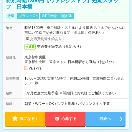
特別時給1800円【ヴァレクストラ】短期スタッ
フ 日本橋
派遣
ブランクOK
WEB登録・面接OK
時給1800円 ※ご経験・スキルにより優遇 スマホでかんたんに
給与
前払いで給与が受け取れます（※上限、条件あり）
交通費別途支給あり
交通費全額支給（規定あり）
交通費
東京都中央区
勤務地
東京都中央区 東京メトロ 日本橋駅から直結（徒歩1分）
Valextra
10:00～20:00 実働7.5時間／休憩1.5時間 営業時間に合わせた
勤務時間
シフト制
3か月程度の短期予定 ※開始日はお気軽にご相談ください
期間
副業・WワークOK
/
シフト勤務
/
パソコンスキル不要
特徴
気になる！
応募する
詳細へ