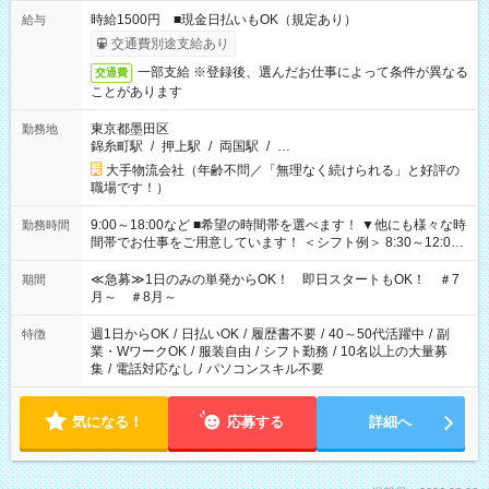
時給1500円 ■現金日払いもOK（規定あり）
給与
交通費別途支給あり
一部支給 ※登録後、選んだお仕事によって条件が異なる
交通費
ことがあります
東京都墨田区
勤務地
錦糸町駅
/
押上駅
/
両国駅
/
…
大手物流会社（年齢不問／「無理なく続けられる」と好評の
職場です！）
9:00～18:00など ■希望の時間帯を選べます！ ▼他にも様々な時
勤務時間
間帯でお仕事をご用意しています！ ＜シフト例＞ 8:30～12:00
17:00～22:00 13:00～22:00 22:00～翌6:00 など
≪急募≫1日のみの単発からOK！ 即日スタートもOK！ ＃7
期間
月～ ＃8月～
週1日からOK
/
日払いOK
/
履歴書不要
/
40～50代活躍中
/
副
特徴
業・WワークOK
/
服装自由
/
シフト勤務
/
10名以上の大量募
集
/
電話対応なし
/
パソコンスキル不要
気になる！
応募する
詳細へ