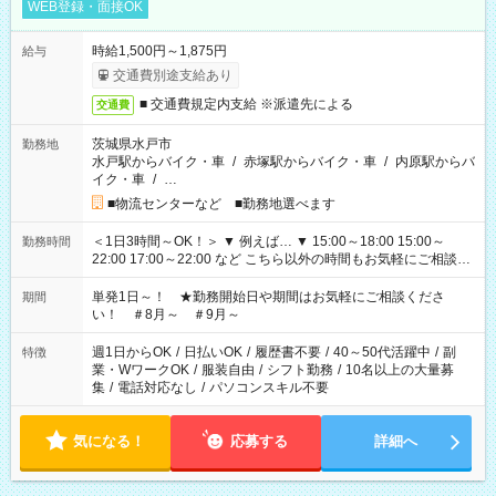
WEB登録・面接OK
時給1,500円～1,875円
給与
交通費別途支給あり
■ 交通費規定内支給 ※派遣先による
交通費
茨城県水戸市
勤務地
水戸駅からバイク・車
/
赤塚駅からバイク・車
/
内原駅からバ
イク・車
/
…
■物流センターなど ■勤務地選べます
＜1日3時間～OK！＞ ▼ 例えば… ▼ 15:00～18:00 15:00～
勤務時間
22:00 17:00～22:00 など こちら以外の時間もお気軽にご相談く
ださい！
単発1日～！ ★勤務開始日や期間はお気軽にご相談くださ
期間
い！ ＃8月～ ＃9月～
週1日からOK
/
日払いOK
/
履歴書不要
/
40～50代活躍中
/
副
特徴
業・WワークOK
/
服装自由
/
シフト勤務
/
10名以上の大量募
集
/
電話対応なし
/
パソコンスキル不要
気になる！
応募する
詳細へ