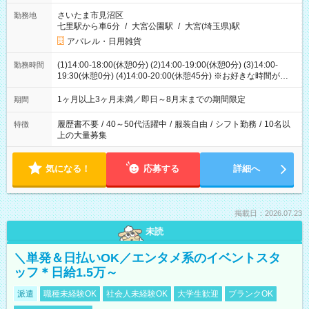
さいたま市見沼区
勤務地
七里駅から車6分
/
大宮公園駅
/
大宮(埼玉県)駅
アパレル・日用雑貨
(1)14:00-18:00(休憩0分) (2)14:00-19:00(休憩0分) (3)14:00-
勤務時間
19:30(休憩0分) (4)14:00-20:00(休憩45分) ※お好きな時間が選べ
ます
1ヶ月以上3ヶ月未満／即日～8月末までの期間限定
期間
履歴書不要
/
40～50代活躍中
/
服装自由
/
シフト勤務
/
10名以
特徴
上の大量募集
気になる！
応募する
詳細へ
掲載日：2026.07.23
未読
＼単発＆日払いOK／エンタメ系のイベントスタ
ッフ＊日給1.5万～
派遣
職種未経験OK
社会人未経験OK
大学生歓迎
ブランクOK