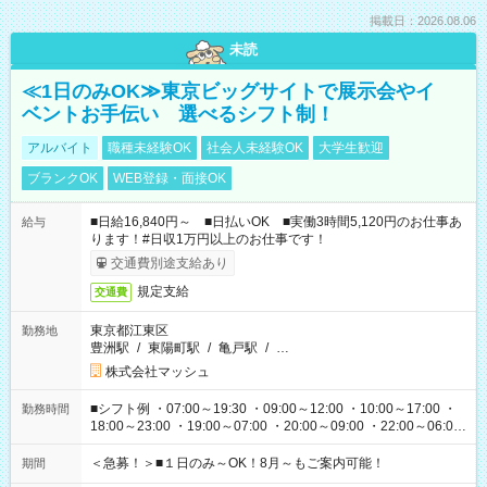
掲載日：2026.08.06
未読
≪1日のみOK≫東京ビッグサイトで展示会やイ
ベントお手伝い 選べるシフト制！
アルバイト
職種未経験OK
社会人未経験OK
大学生歓迎
ブランクOK
WEB登録・面接OK
■日給16,840円～ ■日払いOK ■実働3時間5,120円のお仕事あ
給与
ります！#日収1万円以上のお仕事です！
交通費別途支給あり
規定支給
交通費
東京都江東区
勤務地
豊洲駅
/
東陽町駅
/
亀戸駅
/
…
株式会社マッシュ
■シフト例 ・07:00～19:30 ・09:00～12:00 ・10:00～17:00 ・
勤務時間
18:00～23:00 ・19:00～07:00 ・20:00～09:00 ・22:00～06:00
etc ★最短で3時間で5,120円のお仕事から 15時間で2万円近く稼
げるお仕事も！ ご希望のお時間に合わせてご紹介！ ※シフトは
＜急募！＞■１日のみ～OK！8月～もご案内可能！
期間
現場によって異なります。 ※勿論、休憩時間はあるのでご安心