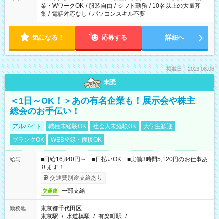
業・WワークOK
/
服装自由
/
シフト勤務
/
10名以上の大量募
集
/
電話対応なし
/
パソコンスキル不要
気になる！
応募する
詳細へ
掲載日：2026.08.06
未読
＜1日～OK！＞あの有名企業も！展示会や株主
総会のお手伝い！
アルバイト
職種未経験OK
社会人未経験OK
大学生歓迎
ブランクOK
WEB登録・面接OK
■日給16,840円～ ■日払いOK ■実働3時間5,120円のお仕事あ
給与
ります！
交通費別途支給あり
一部支給
交通費
東京都千代田区
勤務地
東京駅
/
水道橋駅
/
有楽町駅
/
…