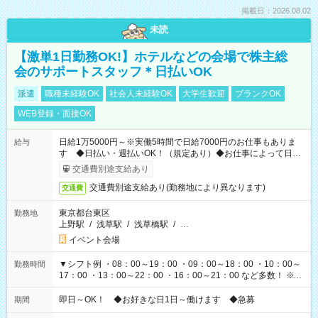
掲載日：2026.08.02
未読
【激単1日勤務OK!】ホテルなどの会場で株主総
会のサポートスタッフ＊日払いOK
派遣
職種未経験OK
社会人未経験OK
大学生歓迎
ブランクOK
WEB登録・面接OK
日給1万5000円～※実働5時間で日給7000円のお仕事もありま
給与
す ◆日払い・週払いOK！（規定あり）◆お仕事によって日給
も異なります
交通費別途支給あり
交通費別途支給あり(勤務地により異なります)
交通費
東京都台東区
勤務地
上野駅
/
浅草駅
/
浅草橋駅
/
…
イベント会場
▼シフト例 ・08：00～19：00 ・09：00～18：00 ・10：00～
勤務時間
17：00 ・13：00～22：00 ・16：00～21：00 など多数！ ※お
仕事により勤務時間が異なります
即日～OK！ ◆お好きな日1日～働けます ◆急募
期間