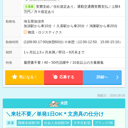
実費支給／当社規定あり。通勤交通費実費支払／上限4
交通費
万円／月※規定あり
埼玉県加須市
勤務地
加須駅から車10分
/
久喜駅から車20分
/
鴻巣駅から車20分
物流・ロジスティクス
(1)09:00-17:00(休憩60分) ※休憩（12:00-12:50、15:00-15:10）
勤務時間
1ヶ月以上3ヶ月未満／即日～9月末まで
期間
履歴書不要
/
40～50代活躍中
/
10名以上の大量募集
特徴
気になる！
応募する
詳細へ
掲載日：2026.08.05
未読
＼来社不要／単発1日OK＊文房具の仕分け
派遣
職種未経験OK
社会人未経験OK
大学生歓迎
ブランクOK