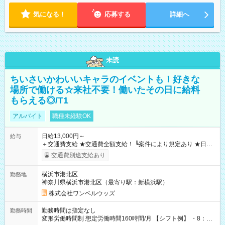
気になる！
応募する
詳細へ
未読
ちいさいかわいいキャラのイベントも！好きな
場所で働ける☆来社不要！働いたその日に給料
もらえる◎/T1
アルバイト
職種未経験OK
日給13,000円～
給与
＋交通費支給 ★交通費全額支給！ ┗案件により規定あり ★日払
いOK！（規定あり） ┗働いたその日に現金GET♪ お仕事後はコ
交通費別途支給あり
ンビニATMから 日払い分を引き落とせます！ 【試用期間】試
用期間なし
横浜市港北区
勤務地
神奈川県横浜市港北区（最寄り駅：新横浜駅）
株式会社ワンベルウッズ
勤務時間は指定なし
勤務時間
変形労働時間制 想定労働時間160時間/月 【シフト例】 ・8：00