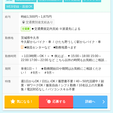
WEB登録・面接OK
時給1,500円～1,875円
給与
交通費別途支給あり
■ 交通費規定内支給 ※派遣先による
交通費
茨城県牛久市
勤務地
牛久駅からバイク・車
/
ひたち野うしく駅からバイク・車
■物流センターなど ■勤務地選べます
＜1日3時間～OK！＞ ▼ 例えば… ▼ 15:00～18:00 15:00～
勤務時間
22:00 17:00～22:00 など こちら以外の時間もお気軽にご相談く
ださい！
単発1日～！ ★勤務開始日や期間はお気軽にご相談くださ
期間
い！ ＃8月～ ＃9月～
週1日からOK
/
日払いOK
/
履歴書不要
/
40～50代活躍中
/
副
特徴
業・WワークOK
/
服装自由
/
シフト勤務
/
10名以上の大量募
集
/
電話対応なし
/
パソコンスキル不要
気になる！
応募する
詳細へ