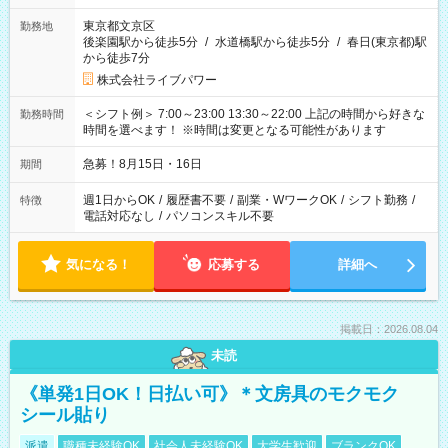
東京都文京区
勤務地
後楽園駅から徒歩5分
/
水道橋駅から徒歩5分
/
春日(東京都)駅
から徒歩7分
株式会社ライブパワー
＜シフト例＞ 7:00～23:00 13:30～22:00 上記の時間から好きな
勤務時間
時間を選べます！ ※時間は変更となる可能性があります
急募！8月15日・16日
期間
週1日からOK
/
履歴書不要
/
副業・WワークOK
/
シフト勤務
/
特徴
電話対応なし
/
パソコンスキル不要
気になる！
応募する
詳細へ
掲載日：2026.08.04
未読
《単発1日OK！日払い可》＊文房具のモクモク
シール貼り
派遣
職種未経験OK
社会人未経験OK
大学生歓迎
ブランクOK