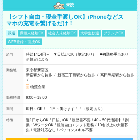
未読
【シフト自由・現金手渡しOK】iPhoneなどス
マホの充電を繋げるだけ！
派遣
職種未経験OK
社会人未経験OK
大学生歓迎
ブランクOK
WEB登録・面接OK
時給1414円～ ▼日払いOK（規定あり） ■初勤務手当あり
給与
※規定による
東京都新宿区
勤務地
新宿駅から徒歩
/
新宿三丁目駅から徒歩
/
高田馬場駅から徒歩
/
…
物流企業
9:00～18:00
勤務時間
即日～OK！ 1日～働けます＾＾（規定あり）
期間
週1日からOK
/
日払いOK
/
履歴書不要
/
40～50代活躍中
/
副
特徴
業・WワークOK
/
服装自由
/
シフト勤務
/
10名以上の大量募
集
/
電話対応なし
/
パソコンスキル不要