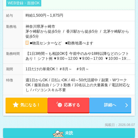
WEB登録・面接OK
時給1,500円～1,875円
給与
神奈川県茅ヶ崎市
勤務地
茅ケ崎駅から徒歩5分
/
香川駅から徒歩5分
/
北茅ケ崎駅から
徒歩5分
■物流センターなど ■勤務地選べます
【1日3時間～も相談OK!】午前中のみや18時以降などのシフト
勤務時間
あり！ シフト例 ▼9:00～12:00 ▼9:00～17:00 ▼10:00～19:00
▼18:00～21:00
1日だけの単発OK！＃8月～ ＃9月～
期間
週1日からOK
/
日払いOK
/
40～50代活躍中
/
副業・Wワーク
特徴
OK
/
服装自由
/
シフト勤務
/
10名以上の大量募集
/
電話対応な
し
/
パソコンスキル不要
気になる！
応募する
詳細へ
掲載日：2026.08.07
未読