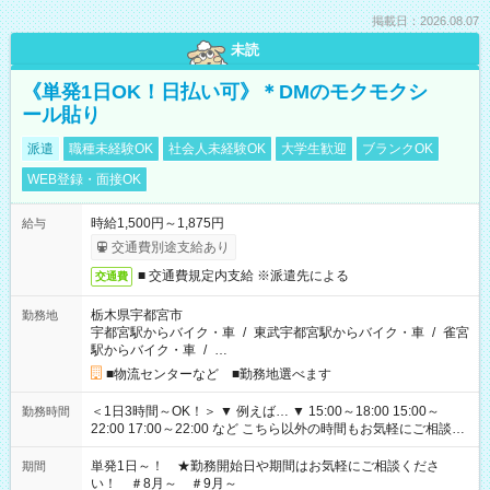
掲載日：2026.08.07
未読
《単発1日OK！日払い可》＊DMのモクモクシ
ール貼り
派遣
職種未経験OK
社会人未経験OK
大学生歓迎
ブランクOK
WEB登録・面接OK
時給1,500円～1,875円
給与
交通費別途支給あり
■ 交通費規定内支給 ※派遣先による
交通費
栃木県宇都宮市
勤務地
宇都宮駅からバイク・車
/
東武宇都宮駅からバイク・車
/
雀宮
駅からバイク・車
/
…
■物流センターなど ■勤務地選べます
＜1日3時間～OK！＞ ▼ 例えば… ▼ 15:00～18:00 15:00～
勤務時間
22:00 17:00～22:00 など こちら以外の時間もお気軽にご相談く
ださい！
単発1日～！ ★勤務開始日や期間はお気軽にご相談くださ
期間
い！ ＃8月～ ＃9月～