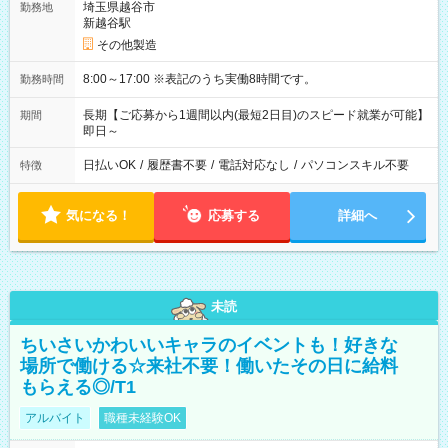
埼玉県越谷市
勤務地
新越谷駅
その他製造
8:00～17:00 ※表記のうち実働8時間です。
勤務時間
長期【ご応募から1週間以内(最短2日目)のスピード就業が可能】
期間
即日～
日払いOK
/
履歴書不要
/
電話対応なし
/
パソコンスキル不要
特徴
気になる！
応募する
詳細へ
未読
ちいさいかわいいキャラのイベントも！好きな
場所で働ける☆来社不要！働いたその日に給料
もらえる◎/T1
アルバイト
職種未経験OK