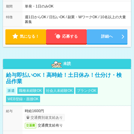
～21：00
単発・1日のみOK
期間
週1日からOK / 日払いOK / 副業・WワークOK / 10名以上の大量
特徴
募集
気になる！
応募する
詳細へ
未読
給与即払いOK！高時給！土日休み！仕分け・検
品作業
派遣
職種未経験OK
社会人未経験OK
ブランクOK
WEB登録・面接OK
時給1600円
給与
交通費別途支給あり
交通費支給有り
交通費