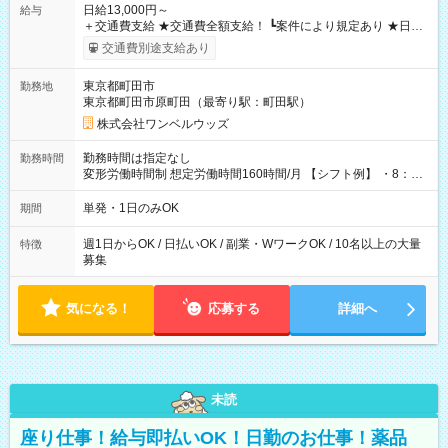
日給13,000円～
給与
＋交通費支給 ★交通費全額支給！ ┗案件により規定あり ★日払
いOK！（規定あり） ┗働いたその日に現金GET♪ お仕事後はコ
交通費別途支給あり
ンビニATMから 日払い分を引き落とせます！ 【試用期間】試
用期間なし
東京都町田市
勤務地
東京都町田市原町田（最寄り駅：町田駅）
株式会社ワンベルウッズ
勤務時間は指定なし
勤務時間
変形労働時間制 想定労働時間160時間/月 【シフト例】 ・8：00
～21：00
単発・1日のみOK
期間
週1日からOK / 日払いOK / 副業・WワークOK / 10名以上の大量
特徴
募集
気になる！
応募する
詳細へ
未読
座り仕事！給与即払いOK！日勤のお仕事！薬品