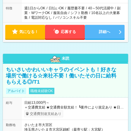
週1日からOK
/
日払いOK
/
履歴書不要
/
40～50代活躍中
/
副
特徴
業・WワークOK
/
服装自由
/
シフト勤務
/
10名以上の大量募
集
/
電話対応なし
/
パソコンスキル不要
気になる！
応募する
詳細へ
未読
ちいさいかわいいキャラのイベントも！好きな
場所で働ける☆来社不要！働いたその日に給料
もらえる◎/T1
アルバイト
職種未経験OK
日給13,000円～
給与
＋交通費支給 ★交通費全額支給！ ┗案件により規定あり ★日払
いOK！（規定あり） ┗働いたその日に現金GET♪ お仕事後はコ
交通費別途支給あり
ンビニATMから 日払い分を引き落とせます！ 【試用期間】試
用期間なし
さいたま市大宮区
勤務地
埼玉県さいたま市大宮区錦町（最寄り駅：大宮駅）