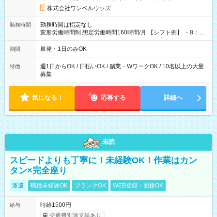
株式会社ワンベルウッズ
勤務時間は指定なし
勤務時間
変形労働時間制 想定労働時間160時間/月 【シフト例】 ・8：00
～21：00
単発・1日のみOK
期間
週1日からOK / 日払いOK / 副業・WワークOK / 10名以上の大量
特徴
募集
気になる！
応募する
詳細へ
未読
スピードよりも丁寧に！未経験OK！作業はカン
タン×完全座り
派遣
職種未経験OK
ブランクOK
WEB登録・面接OK
時給1500円
給与
交通費別途支給あり