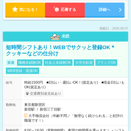
気になる！
応募する
詳細へ
掲載日：2026.08.07
未読
短時間シフトあり！WEBでサクッと登録OK＊
クッキーなどの仕分け
派遣
職種未経験OK
社会人未経験OK
大学生歓迎
ブランクOK
WEB登録・面接OK
時給1500円 ■日払い・週払いOK！(規定あり) ■現金日払いも
給与
OK(規定あり)
交通費別途支給あり
東京都新宿区
勤務地
新宿駅
/
新宿三丁目駅
大手物流会社（年齢不問／「無理なく続けられる」と好評の
職場です！）
9:00～18:00（実動8時間） 希望の時間帯を選べます！ ＜シフト
勤務時間