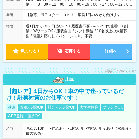
例＞ ・8：30～12：00 ・10：00～19：00 ・17：00～22：00
・13：00～22：00 ・22：00～翌6：00 など
【急募】即日スタートＯＫ！ 単発1日のみから働けます。
期間
週1日からOK
/
日払いOK
/
履歴書不要
/
40～50代活躍中
/
副
特徴
業・WワークOK
/
服装自由
/
シフト勤務
/
10名以上の大量募
集
/
電話対応なし
/
パソコンスキル不要
気になる！
応募する
詳細へ
掲載日：2026.08.07
未読
【超レア】1日からOK！車の中で座っているだ
け！駐禁対策のお仕事です！
派遣
職種未経験OK
社会人未経験OK
大学生歓迎
ブランクOK
WEB登録・面接OK
時給1313円 ●昇給あり ●日払い制 ●前払い制度あり（稼働分・
給与
最大90%）