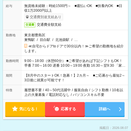
無資格未経験：時給1500円～ ■週払いOK ■扶養内OK ■日
給与
収1万2000円以上
交通費別途支給あり
交通費全額支給
交通費
東京都豊島区
勤務地
巣鴨駅
/
目白駅
/
北池袋駅
/
…
≪自宅からドアtoドアで30分以内！≫ご希望の勤務地を紹介
します。
9:00～18:00（休憩60分） ■ご希望があれば下記シフトもOK！
勤務時間
早番 7:00～16:00 遅番 10:00～19:00 夜勤 16:30～翌9:30 「家族
と休みを合わせたい」 「余裕を持って夕飯の準備がしたい」
「できれば残業はしたくない」 など、ご希望を教えてください
【8月中のスタートOK！急募！】2カ月～ ■ご応募から最短2～
期間
ね。 ※Wワーク希望の方へ 今ご覧のお仕事で希望する勤務時間
3日後に就業が可能です！
と、もう1つのお仕事の勤務時間。 合計で週40時間を超える場
合は応募できません。
履歴書不要
/
40～50代活躍中
/
服装自由
/
シフト勤務
/
10名以
特徴
上の大量募集
/
電話対応なし
/
パソコンスキル不要
気になる！
応募する
詳細へ
掲載日：2026.08.07