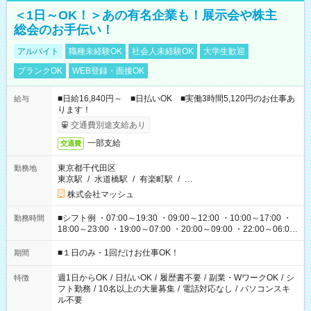
＜1日～OK！＞あの有名企業も！展示会や株主
総会のお手伝い！
アルバイト
職種未経験OK
社会人未経験OK
大学生歓迎
ブランクOK
WEB登録・面接OK
■日給16,840円～ ■日払いOK ■実働3時間5,120円のお仕事あ
給与
ります！
交通費別途支給あり
一部支給
交通費
東京都千代田区
勤務地
東京駅
/
水道橋駅
/
有楽町駅
/
…
株式会社マッシュ
■シフト例 ・07:00～19:30 ・09:00～12:00 ・10:00～17:00 ・
勤務時間
18:00～23:00 ・19:00～07:00 ・20:00～09:00 ・22:00～06:00
etc ★最短で3時間で5,120円のお仕事から 15時間で2万円近く稼
げるお仕事も！ ご希望のお時間に合わせてご紹介！ ※シフトは
■１日のみ・1回だけお仕事OK！
期間
現場によって異なります。 ※勿論、休憩時間はあるのでご安心
ください！
週1日からOK
/
日払いOK
/
履歴書不要
/
副業・WワークOK
/
シ
特徴
フト勤務
/
10名以上の大量募集
/
電話対応なし
/
パソコンスキ
ル不要