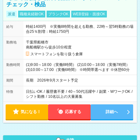
チェック・検品
派遣
職種未経験OK
ブランクOK
WEB登録・面接OK
時給1400円 ※実働8時間を超える勤務、22時～翌5時勤務の場
給与
合25％割増：時給1750円
千葉県船橋市
勤務地
南船橋駅から徒歩10分程度
スマートフォンを取り扱う倉庫
(1)9:00～18:00（実働8時間） (2)10:00～18:00（実働7時間）
勤務時間
(3)10:00～17:00（実働6時間） ※時間帯選べます ※休憩60分
長期 2026年9月スタート予定
期間
日払いOK
/
履歴書不要
/
40～50代活躍中
/
副業・WワークOK
/
特徴
シフト勤務
/
10名以上の大量募集
気になる！
応募する
詳細へ