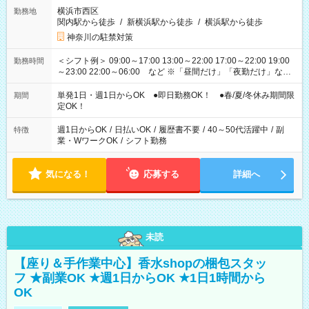
横浜市西区
勤務地
関内駅から徒歩
/
新横浜駅から徒歩
/
横浜駅から徒歩
神奈川の駐禁対策
＜シフト例＞ 09:00～17:00 13:00～22:00 17:00～22:00 19:00
勤務時間
～23:00 22:00～06:00 など ※「昼間だけ」「夜勤だけ」など
の希望OK
単発1日・週1日からOK ●即日勤務OK！ ●春/夏/冬休み期間限
期間
定OK！
週1日からOK
/
日払いOK
/
履歴書不要
/
40～50代活躍中
/
副
特徴
業・WワークOK
/
シフト勤務
気になる！
応募する
詳細へ
未読
【座り＆手作業中心】香水shopの梱包スタッ
フ ★副業OK ★週1日からOK ★1日1時間から
OK