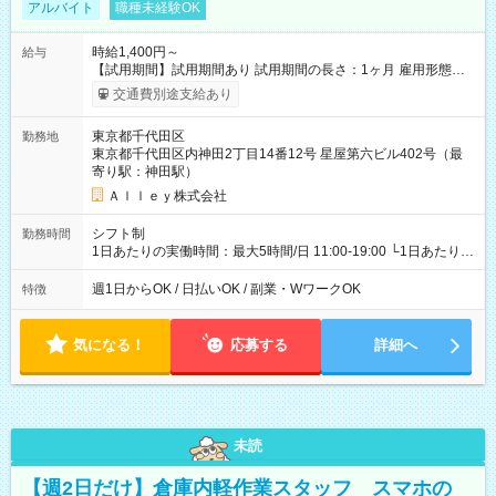
アルバイト
職種未経験OK
時給1,400円～
給与
【試用期間】試用期間あり 試用期間の長さ：1ヶ月 雇用形態、
給与は本採用時と同じです。
交通費別途支給あり
東京都千代田区
勤務地
東京都千代田区内神田2丁目14番12号 星屋第六ビル402号（最
寄り駅：神田駅）
Ａｌｌｅｙ株式会社
シフト制
勤務時間
1日あたりの実働時間：最大5時間/日 11:00-19:00 └1日あたりの
実働時間：1-5時間 └上記の時間帯内であれば、いつでも勤務可
能！ └平日・土曜日の中で、お好きな曜日でご勤務いただけま
週1日からOK / 日払いOK / 副業・WワークOK
特徴
す！ 【シフト例】 ・11:00～14:00 ・16:30～19:00 ・13:00～
18:00 などのように、自由な働き方が可能なお仕事です！
気になる！
応募する
詳細へ
未読
【週2日だけ】倉庫内軽作業スタッフ スマホの