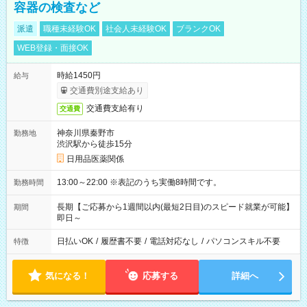
容器の検査など
派遣
職種未経験OK
社会人未経験OK
ブランクOK
WEB登録・面接OK
時給1450円
給与
交通費別途支給あり
交通費支給有り
交通費
神奈川県秦野市
勤務地
渋沢駅から徒歩15分
日用品医薬関係
13:00～22:00 ※表記のうち実働8時間です。
勤務時間
長期【ご応募から1週間以内(最短2日目)のスピード就業が可能】
期間
即日～
日払いOK
/
履歴書不要
/
電話対応なし
/
パソコンスキル不要
特徴
気になる！
応募する
詳細へ