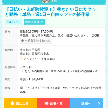
未読
【日払い・未経験歓迎！】稼ぎたい日にサクッ
と勤務！単発・週1日～自由シフトの軽作業
アルバイト
職種未経験OK
日給10,305円～37,204円
給与
※経験・能力等を考慮の上、加給・優遇いたします。 【試用期
間】試用期間なし
交通費別途支給あり
東京都世田谷区
勤務地
東京都世田谷区桜上水
アシストワーク株式会社
シフト制
勤務時間
1日あたりの実働時間：最大15時間/日 ＜1週間の勤務例＞週3回
勤務 勤務：月・水・金 休み：火・木・土・日 好きな時にお仕事
可能です！ ※1日あたりの最大実働時間は日勤、夜勤共に勤務し
単発・1日のみOK
期間
た時間になります。
週1日からOK / 日払いOK / 副業・WワークOK / 10名以上の大量
特徴
募集
気になる！
応募する
詳細へ