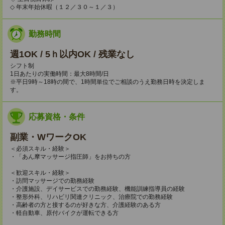
◇ 年末年始休暇（１２／３０～１／３）
勤務時間
週1OK / 5ｈ以内OK / 残業なし
シフト制
1日あたりの実働時間：最大8時間/日
※平日9時～18時の間で、1時間単位でご相談のうえ勤務日時を決定しま
す。
応募資格・条件
副業・WワークOK
＜必須スキル・経験＞
・「あん摩マッサージ指圧師」をお持ちの方
＜歓迎スキル・経験＞
・訪問マッサージでの勤務経験
・介護施設、デイサービスでの勤務経験、機能訓練指導員の経験
・整形外科、リハビリ関連クリニック、治療院での勤務経験
・高齢者の方と接するのが好きな方、介護経験のある方
・軽自動車、原付バイクが運転できる方