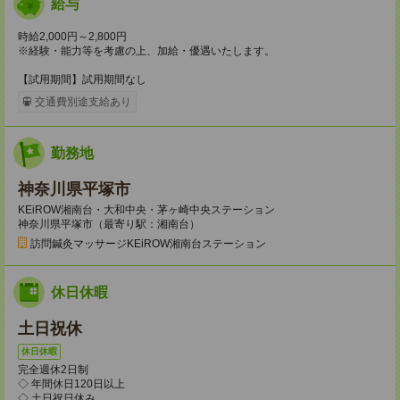
給与
時給2,000円～2,800円
※経験・能力等を考慮の上、加給・優遇いたします。
【試用期間】試用期間なし
交通費別途支給あり
勤務地
神奈川県平塚市
KEiROW湘南台・大和中央・茅ヶ崎中央ステーション
神奈川県平塚市（最寄り駅：湘南台）
訪問鍼灸マッサージKEiROW湘南台ステーション
休日休暇
土日祝休
休日休暇
完全週休2日制
◇ 年間休日120日以上
◇ 土日祝日休み