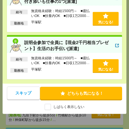
付き添いも仕事の1つ[派遣]
[給 与]
無資格未経験：時給1500円～ ■週払い
無資格未経験：時給1500円～ ■週払
給与
OK ■扶養内OK ■日収1万2000円以上
いOK ■扶養内OK ■日収1万2000円
[交通費]
交通費全額支給
気になる！
以上
平塚駅
気になる!
勤務地
[勤務地]
平塚駅
【シフト自由・現金手渡しOK】iPhoneなどスマホの
説明会参加で全員に【現金2千円相当プレゼ
充電を繋げるだけ！[派遣]
ント】生活のお手伝い[派遣]
[給 与]
時給1414円～ ▼日払いOK（規定あ
無資格未経験：時給1500円～ ■週払
給与
り） ■初勤務手当あり ※規定による
いOK ■扶養内OK ■日収1万2000円
[勤務地]
新宿駅から徒歩
/
新宿三丁目駅から徒歩
/
気になる！
以上
平塚駅
気になる!
勤務地
高田馬場駅から徒歩
/
…
＜日本を代表するバンド＊サカナクション＞ツアー
公演のサポートバイト＠日本武道館[アルバイト]
スキップ
どちらも気になる！
[給 与]
時給1250円～
しばらく表示しない
[交通費]
支給（規定有り）
気になる！
[勤務地]
九段下駅から徒歩5分
/
竹橋駅から徒歩10
分
/
神保町駅から徒歩15分
/
…