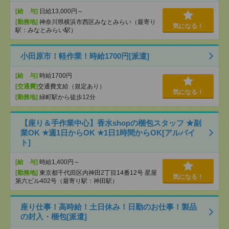
[給 与]
日給13,000円～
[勤務地]
神奈川県横浜市西区みなとみらい（最寄り
気になる！
駅：みなとみらい駅）
小田原市！軽作業！時給1700円[派遣]
[給 与]
時給1700円
[交通費]
交通費支給（規定あり）
気になる！
[勤務地]
緑町駅から徒歩12分
【座り＆手作業中心】香水shopの梱包スタッフ ★副
業OK ★週1日からOK ★1日1時間からOK[アルバイ
ト]
[給 与]
時給1,400円～
[勤務地]
東京都千代田区内神田2丁目14番12号 星屋
気になる！
第六ビル402号（最寄り駅：神田駅）
座り仕事！高時給！土日休み！日勤のお仕事！製品
の封入・梱包[派遣]