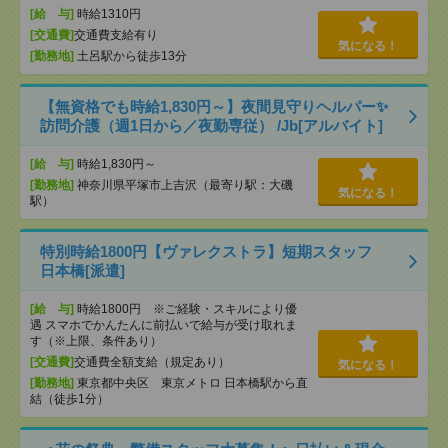
[給 与]
時給1310円
[交通費]
交通費支給有り
気になる！
[勤務地]
土呂駅から徒歩13分
【無資格でも時給1,830円～】夜間見守りヘルパー✨
訪問介護（週1日から／夜勤専従） /Jb[アルバイト]
[給 与]
時給1,830円～
[勤務地]
神奈川県平塚市上吉沢（最寄り駅：大磯
気になる！
駅）
特別時給1800円【ヴァレクストラ】短期スタッフ
日本橋[派遣]
[給 与]
時給1800円 ※ご経験・スキルにより優
遇 スマホでかんたんに前払いで給与が受け取れま
す（※上限、条件あり）
[交通費]
交通費全額支給（規定あり）
気になる！
[勤務地]
東京都中央区 東京メトロ 日本橋駅から直
結（徒歩1分）