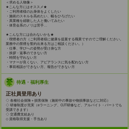
＜求める人物像＞
★こんな方にはオススメ★
・ご利用者様のお身体をよくしたい
・施術のスキルを高めたい、幅をひろげたい
・異業種を経験した人と働いてみたい
・体育会系のノリは苦手…
★こんな方には合わないかも★
・喫煙者の方（ご利用者様に健康を提案する職業ですのでご理解ください。
業務中の禁煙を誓約出来る方はご相談ください。）
・仕事、学びへの姿勢が受け身な方
・挨拶・返事のできない方
・時間を守れない方
・マナーが良くない、アピアランスに気を配れない方
・事前相談ができない方、報告ができない方
待遇・福利厚生
正社員登用あり
◇ 各種社会保険＋損害保険（施術中の事故や物損事故などに対応）
◇ 研修制度が充実（eラーニング、OJT研修など、アルバイト・パートでも
受講できます）
◇ 交通費支給あり
◇ 資格取得支援・手当あり