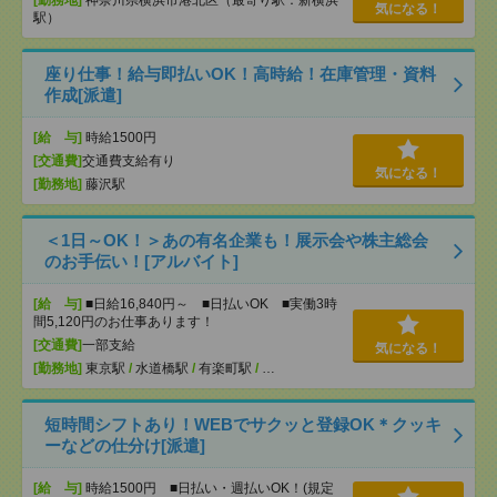
気になる！
駅）
座り仕事！給与即払いOK！高時給！在庫管理・資料
作成[派遣]
[給 与]
時給1500円
[交通費]
交通費支給有り
気になる！
[勤務地]
藤沢駅
＜1日～OK！＞あの有名企業も！展示会や株主総会
のお手伝い！[アルバイト]
[給 与]
■日給16,840円～ ■日払いOK ■実働3時
間5,120円のお仕事あります！
[交通費]
一部支給
気になる！
[勤務地]
東京駅
/
水道橋駅
/
有楽町駅
/
…
短時間シフトあり！WEBでサクッと登録OK＊クッキ
ーなどの仕分け[派遣]
[給 与]
時給1500円 ■日払い・週払いOK！(規定