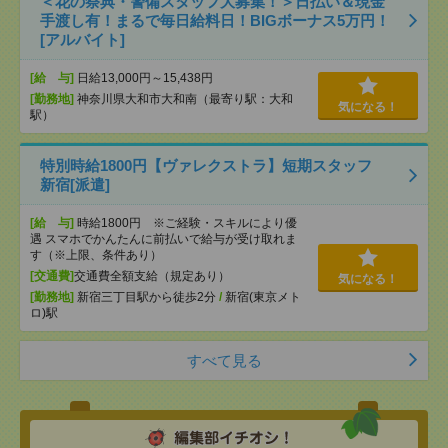
＜花の祭典・警備スタッフ大募集！＞日払い＆現金
手渡し有！まるで毎日給料日！BIGボーナス5万円！
[アルバイト]
[給 与]
日給13,000円～15,438円
[勤務地]
神奈川県大和市大和南（最寄り駅：大和
気になる！
駅）
特別時給1800円【ヴァレクストラ】短期スタッフ
新宿[派遣]
[給 与]
時給1800円 ※ご経験・スキルにより優
遇 スマホでかんたんに前払いで給与が受け取れま
す（※上限、条件あり）
[交通費]
交通費全額支給（規定あり）
気になる！
[勤務地]
新宿三丁目駅から徒歩2分
/
新宿(東京メト
ロ)駅
すべて見る