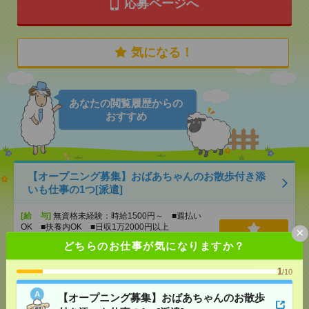
応募ページへ
気になる！
あなたの閲覧履歴からの
おすすめ
【オープニング募集】おばあちゃんのお散歩付き添
いも仕事の1つ[派遣]
[給 与]
無資格未経験：時給1500円～ ■週払い
OK ■扶養内OK ■日収1万2000円以上
×
[交通費]
交通費全額支給
気になる！
どちらのお仕事が気になりますか？
[勤務地]
平塚駅
1
/10
説明会参加で全員に【現金2千円相当プレゼント】生
【オープニング募集】おばあちゃんのお散歩
活のお手伝い[派遣]