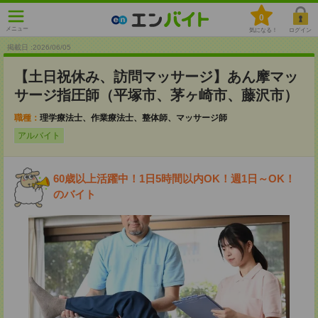
0
メニュー
気になる！
ログイン
掲載日 :2026
/
06
/
05
【土日祝休み、訪問マッサージ】あん摩マッ
サージ指圧師（平塚市、茅ヶ崎市、藤沢市）
職種：
理学療法士、作業療法士、整体師、マッサージ師
アルバイト
60歳以上活躍中！1日5時間以内OK！週1日～OK！
のバイト