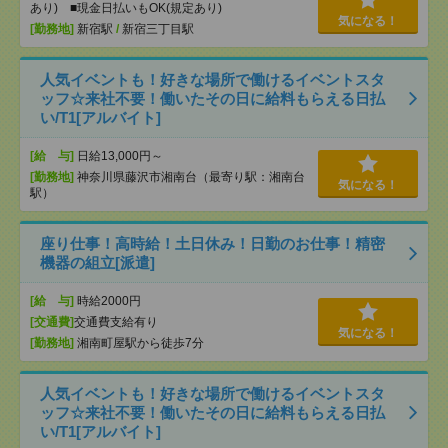
あり) ■現金日払いもOK(規定あり)
気になる！
[勤務地]
新宿駅
/
新宿三丁目駅
人気イベントも！好きな場所で働けるイベントスタ
ッフ☆来社不要！働いたその日に給料もらえる日払
い/T1[アルバイト]
[給 与]
日給13,000円～
[勤務地]
神奈川県藤沢市湘南台（最寄り駅：湘南台
気になる！
駅）
座り仕事！高時給！土日休み！日勤のお仕事！精密
機器の組立[派遣]
[給 与]
時給2000円
[交通費]
交通費支給有り
気になる！
[勤務地]
湘南町屋駅から徒歩7分
人気イベントも！好きな場所で働けるイベントスタ
ッフ☆来社不要！働いたその日に給料もらえる日払
い/T1[アルバイト]