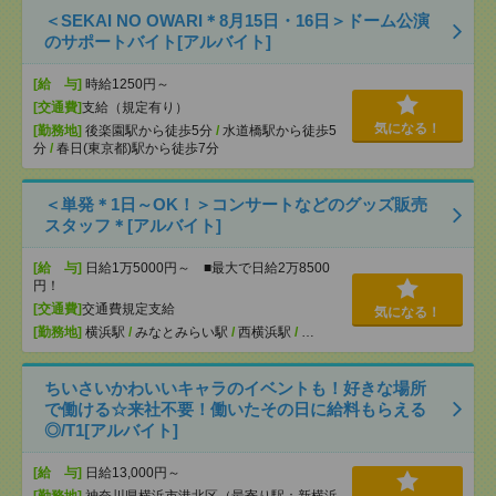
＜SEKAI NO OWARI＊8月15日・16日＞ドーム公演
のサポートバイト[アルバイト]
[給 与]
時給1250円～
[交通費]
支給（規定有り）
気になる！
[勤務地]
後楽園駅から徒歩5分
/
水道橋駅から徒歩5
分
/
春日(東京都)駅から徒歩7分
＜単発＊1日～OK！＞コンサートなどのグッズ販売
スタッフ＊[アルバイト]
[給 与]
日給1万5000円～ ■最大で日給2万8500
円！
[交通費]
交通費規定支給
気になる！
[勤務地]
横浜駅
/
みなとみらい駅
/
西横浜駅
/
…
ちいさいかわいいキャラのイベントも！好きな場所
で働ける☆来社不要！働いたその日に給料もらえる
◎/T1[アルバイト]
[給 与]
日給13,000円～
[勤務地]
神奈川県横浜市港北区（最寄り駅：新横浜