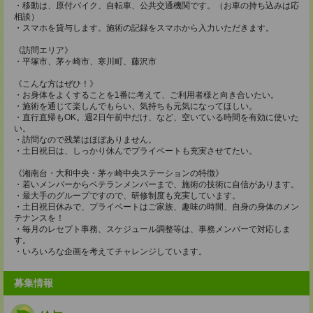
・移動は、原付バイク、自転車、公共交通機関です。（お車の持ち込みは応
相談）
・スマホを貸与します。施術の記録をスマホから入力いただきます。
《訪問エリア》
・平塚市、茅ヶ崎市、寒川町、藤沢市
《こんな方はぜひ！》
・お身体をよくすることを1番に考えて、ご利用者様と向き合いたい。
・施術を通じて楽しんでもらい、気持ちも元気になってほしい。
・直行直帰もOK。週2日午前中だけ、など、空いている時間を有効に使いた
い。
・訪問なので残業はほぼありません。
・土日祝日は、しっかり休んでプライベートも充実させてたい。
《湘南台・大和中央・茅ヶ崎中央ステーションの特徴》
・若いメンバーからベテランメンバーまで、施術の技術に自信があります。
・最大手のグループですので、研修制度も充実しています。
・土日祝日休みで、プライベートはご家族、趣味の時間、自身の身体のメン
テナンスを！
・毎月のレセプト事務、スケジュール調整等は、事務メンバーで対応しま
す。
・いろいろな企画を考えてチャレンジしています。
募集情報