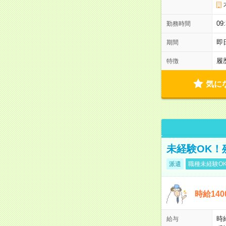
0
勤務時間
即
期間
履
特徴
気に
未経験OK！
派遣
職種未経験O
時給14
時
給与