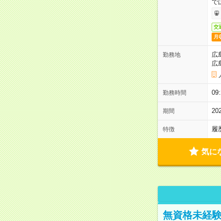
で
交
月
広
勤務地
広
0
勤務時間
2
期間
履
特徴
気に
無資格未経験