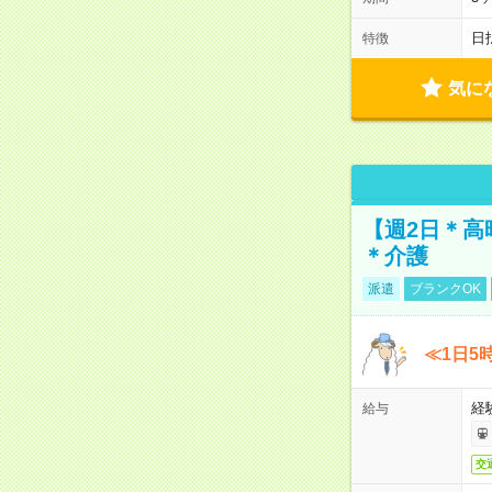
日
特徴
気に
【週2日＊高
＊介護
派遣
ブランクOK
≪1日5
経
給与
交