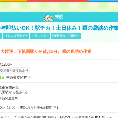
未読
与即払いOK！駅チカ！土日休み！麺の袋詰め作
K
社会人未経験OK
ブランクOK
WEB登録・面接OK
者大歓迎。下祇園駅から徒歩2分。麺の袋詰め作業
1200円
交通費別途支給あり
交通費支給有り
通費
島市安佐南区
祇園駅から徒歩2分
食品関連企業
0:00～15:00 ※表記のうち実働5時間です。
ヶ月以上【ご応募から1週間以内(最短2日目)のスピード就業が可能】即日～