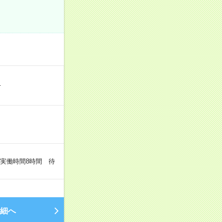
…
（実働時間8時間 待
細へ