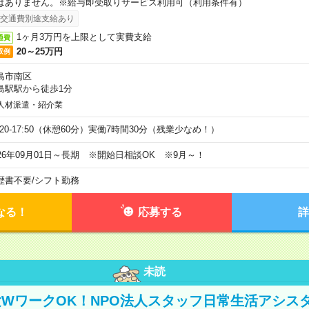
はありません。※給与即受取りサービス利用可（利用条件有）
交通費別途支給あり
1ヶ月3万円を上限として実費支給
通費
20～25万円
収例
島市南区
島駅駅から徒歩1分
人材派遣・紹介業
9:20-17:50（休憩60分）実働7時間30分（残業少なめ！）
026年09月01日～長期 ※開始日相談OK ※9月～！
歴書不要
/
シフト勤務
なる！
応募する
詳
未読
WワークOK！NPO法人スタッフ日常生活アシス