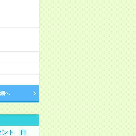
細へ
タント 日