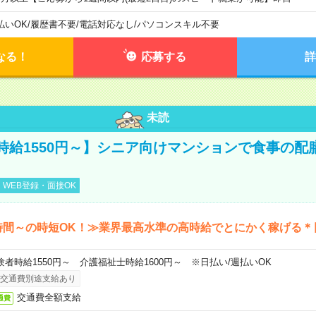
払いOK
/
履歴書不要
/
電話対応なし
/
パソコンスキル不要
なる！
応募する
詳
未読
時給1550円～】シニア向けマンションで食事の配
WEB登録・面接OK
時間～の時短OK！≫業界最高水準の高時給でとにかく稼げる＊
験者時給1550円～ 介護福祉士時給1600円～ ※日払い/週払いOK
交通費別途支給あり
交通費全額支給
通費