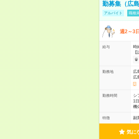
勤募集（広
アルバイト
職種未
週2～3
時給
給与
【
広
勤務地
広
シ
勤務時間
1
機
副
特徴
気に