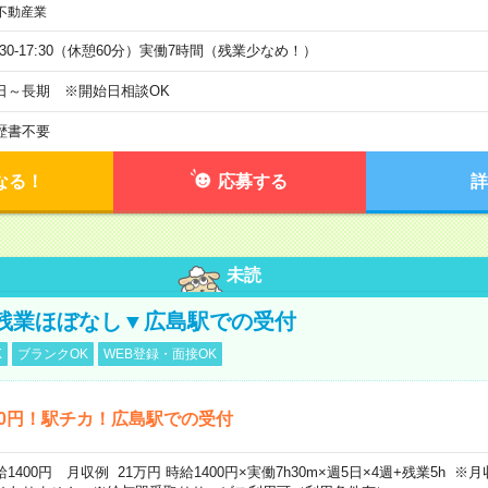
不動産業
9:30-17:30（休憩60分）実働7時間（残業少なめ！）
日～長期 ※開始日相談OK
歴書不要
なる！
応募する
詳
未読
残業ほぼなし▼広島駅での受付
K
ブランクOK
WEB登録・面接OK
00円！駅チカ！広島駅での受付
給1400円 月収例 21万円 時給1400円×実働7h30m×週5日×4週+残業5h 