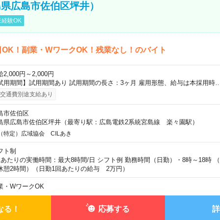
島県広島市佐伯区坪井）
経験OK
日OK！副業・WワークOK！残業なし！のバイト
2,000円～2,000円
試用期間】試用期間あり 試用期間の長さ：3ヶ月 雇用形態、給与は本採用時
交通費別途支給あり
島市佐伯区
島県広島市佐伯区坪井（最寄り駅：広島電鉄2系統宮島線 楽々園駅）
（特定）広域協会 CILあき
フト制
日あたりの実働時間：最大8時間/日 シフト例 勤務時間（日勤）・8時～18時 
休憩2時間）（日勤1回あたりの給与 2万円）
業・WワークOK
なる！
応募する
詳