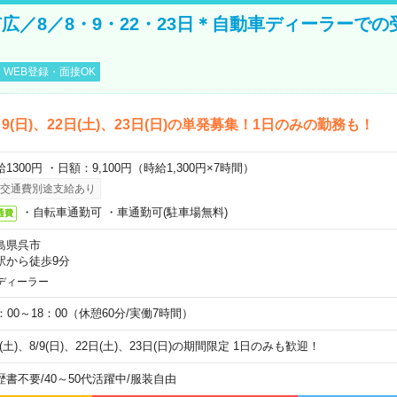
広／8／8・9・22・23日＊自動車ディーラーでの
WEB登録・面接OK
)、9(日)、22日(土)、23日(日)の単発募集！1日のみの勤務も！
1300円 ・日額：9,100円（時給1,300円×7時間）
交通費別途支給あり
・自転車通勤可 ・車通勤可(駐車場無料)
通費
島県呉市
駅から徒歩9分
ディーラー
0：00～18：00（休憩60分/実働7時間）
8(土)、8/9(日)、22日(土)、23日(日)の期間限定 1日のみも歓迎！
歴書不要
/
40～50代活躍中
/
服装自由