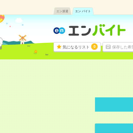
エン派遣
エン バイト
0
気になるリスト
保存した希