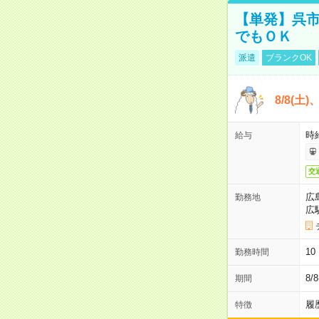
【単発】呉市
でもＯＫ
派遣
ブランクOK
8/8(土
時給
給与
交
広
勤務地
広
1
勤務時間
8/
期間
履
特徴