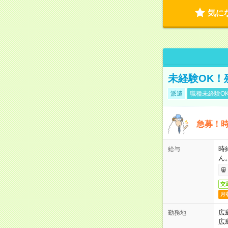
気に
未経験OK！
派遣
職種未経験O
急募！時
時
給与
ん
交
月
広
勤務地
広