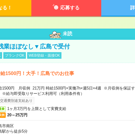
なる！
応募する
詳
未読
残業ほぼなし▼広島で受付
K
ブランクOK
WEB登録・面接OK
給1500円！大手！広島でのお仕事
給1500円 月収例 21万円 時給1500円×実働7h×週5日×4週 ※月収例を保
。※給与即受取りサービス利用可（利用条件有）
交通費別途支給あり
1ヶ月3万円を上限として実費支給
通費
20～25万円
収例
島市南区
島駅から徒歩5分