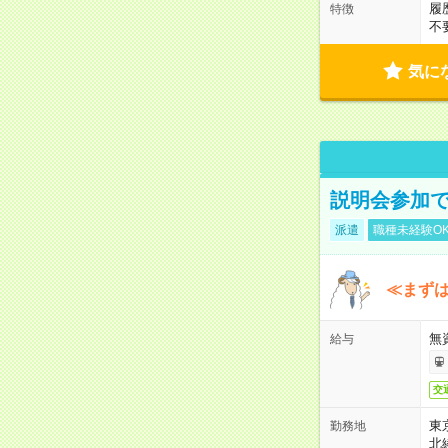
履
特徴
不
気に
説明会参加で
派遣
職種未経験O
≪まずは
無
給与
交
東
勤務地
北