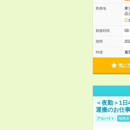
東
勤務地
品
0
勤務時間
2
期間
履
特徴
気に
＜夜勤＞1日
運搬のお仕
アルバイト
職種未