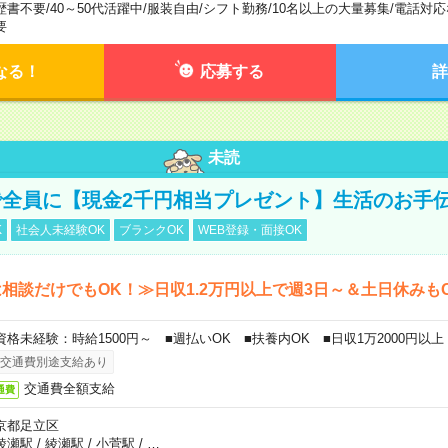
歴書不要
/
40～50代活躍中
/
服装自由
/
シフト勤務
/
10名以上の大量募集
/
電話対応
要
なる！
応募する
詳
未読
全員に【現金2千円相当プレゼント】生活のお手
K
社会人未経験OK
ブランクOK
WEB登録・面接OK
相談だけでもOK！≫日収1.2万円以上で週3日～＆土日休みも
資格未経験：時給1500円～ ■週払いOK ■扶養内OK ■日収1万2000円以上
交通費別途支給あり
交通費全額支給
通費
京都足立区
綾瀬駅
/
綾瀬駅
/
小菅駅
/
…