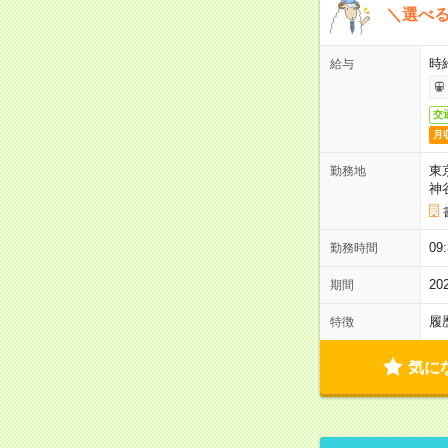
＼選べる
時給
給与
交
月
東
勤務地
神
0
勤務時間
2
期間
履
特徴
気に