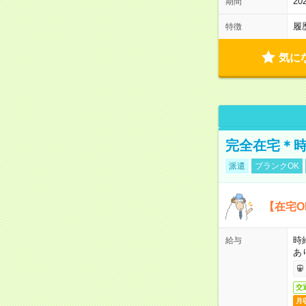
2
期間
履
特徴
気に
完全在宅＊時
派遣
ブランクOK
【在宅O
時
給与
あ
交
月