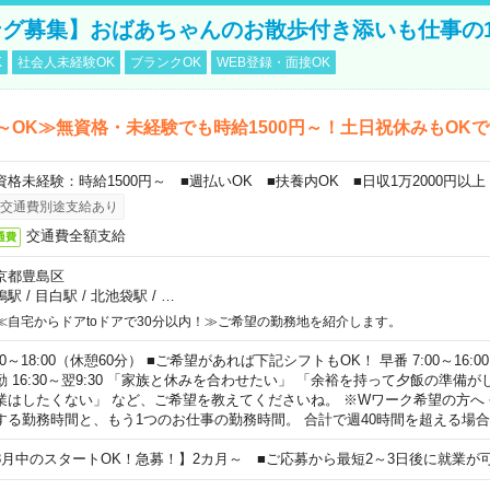
グ募集】おばあちゃんのお散歩付き添いも仕事の
K
社会人未経験OK
ブランクOK
WEB登録・面接OK
～OK≫無資格・未経験でも時給1500円～！土日祝休みもOK
資格未経験：時給1500円～ ■週払いOK ■扶養内OK ■日収1万2000円以上
交通費別途支給あり
交通費全額支給
通費
京都豊島区
鴨駅
/
目白駅
/
北池袋駅
/
…
≪自宅からドアtoドアで30分以内！≫ご希望の勤務地を紹介します。
00～18:00（休憩60分） ■ご希望があれば下記シフトもOK！ 早番 7:00～16:00 遅
勤 16:30～翌9:30 「家族と休みを合わせたい」 「余裕を持って夕飯の準備
業はしたくない」 など、ご希望を教えてくださいね。 ※Wワーク希望の方へ
する勤務時間と、もう1つのお仕事の勤務時間。 合計で週40時間を超える場
8月中のスタートOK！急募！】2カ月～ ■ご応募から最短2～3日後に就業が