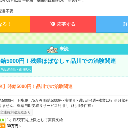
026年09月01日～長期 ※開始日相談OK ※9月～！
歴書不要
なる！
応募する
詳
未読
給5000円！残業ほぼなし▼品川での治験関連
WEB登録・面接OK
K】時給5000円！品川での治験関連
給5000円 月収例 75万円 時給5000円×実働7h×週5日×4週+残業10h ※
りません。※給与即受取りサービス利用可（利用条件有）
交通費別途支給あり
1ヶ月3万円を上限として実費支給
通費
30万円～
収例