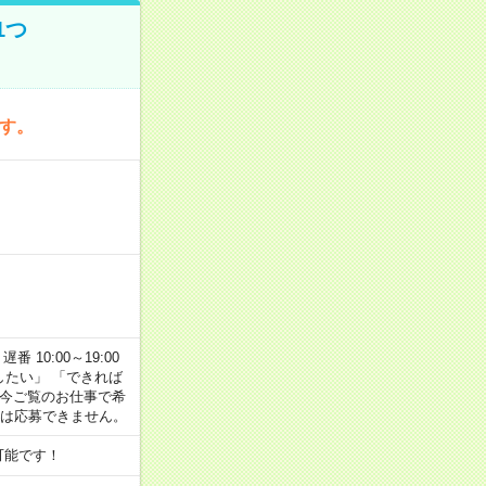
1つ
です。
番 10:00～19:00
がしたい」 「できれば
 今ご覧のお仕事で希
合は応募できません。
可能です！