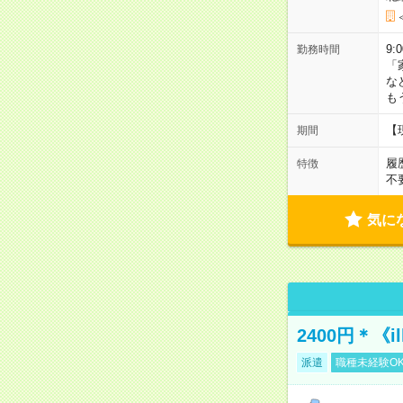
9:
勤務時間
「
な
も
【
期間
履
特徴
不
気に
2400円＊《i
派遣
職種未経験O