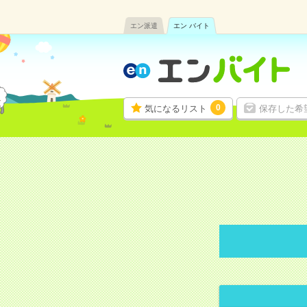
エン派遣
エン バイト
0
気になるリスト
保存した希