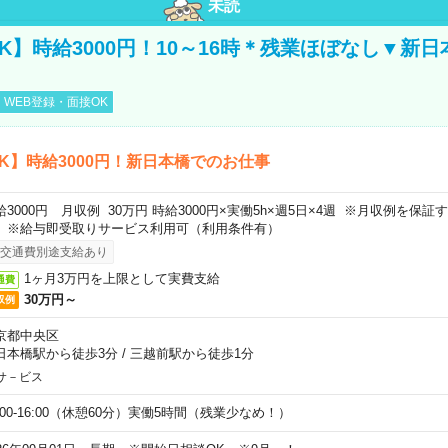
未読
K】時給3000円！10～16時＊残業ほぼなし▼新
WEB登録・面接OK
K】時給3000円！新日本橋でのお仕事
給3000円 月収例 30万円 時給3000円×実働5h×週5日×4週 ※月収例を保
。※給与即受取りサービス利用可（利用条件有）
交通費別途支給あり
1ヶ月3万円を上限として実費支給
通費
30万円～
収例
京都中央区
日本橋駅から徒歩3分
/
三越前駅から徒歩1分
サ－ビス
0:00-16:00（休憩60分）実働5時間（残業少なめ！）