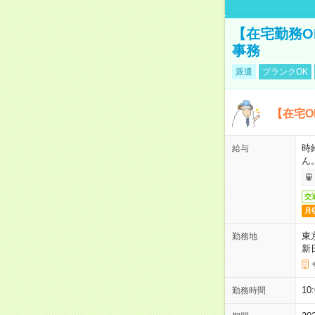
【在宅勤務O
事務
派遣
ブランクOK
【在宅O
時
給与
ん
交
月
東
勤務地
新
1
勤務時間