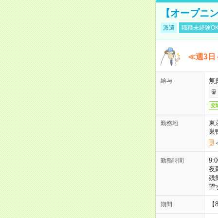
【オープニン
派遣
職種未経験O
≪週3日
無
給与
交
東
勤務地
巣
9:
勤務時間
夜
残
望
【
期間