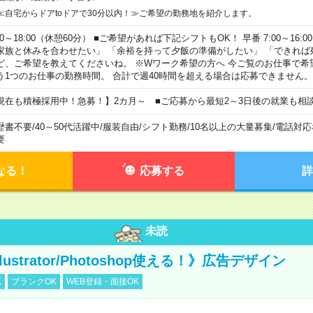
≪自宅からドアtoドアで30分以内！≫ご希望の勤務地を紹介します。
00～18:00（休憩60分） ■ご希望があれば下記シフトもOK！ 早番 7:00～16:00 遅
家族と休みを合わせたい」 「余裕を持って夕飯の準備がしたい」 「できれば
ど、ご希望を教えてくださいね。 ※Wワーク希望の方へ 今ご覧のお仕事で希
う1つのお仕事の勤務時間。 合計で週40時間を超える場合は応募できません。
現在も積極採用中！急募！】2カ月～ ■ご応募から最短2～3日後の就業も相
歴書不要
/
40～50代活躍中
/
服装自由
/
シフト勤務
/
10名以上の大量募集
/
電話対応
要
なる！
応募する
詳
未読
llustrator/Photoshop使える！》広告デザイン
K
ブランクOK
WEB登録・面接OK