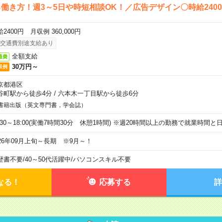
働き方！週3～5日や時短相談OK！／広告デザイン〇時給240
2400円 月収例 360,000円
交通費別途支給あり
全額支給
通費
30万円～
収例
京都港区
谷町駅から徒歩4分
/
六本木一丁目駅から徒歩6分
書籍出版（英文専門書，学会誌）
9:30～18:00(実働7時間30分 休憩1時間) ※週20時間以上の勤務で就業時間
026年09月上旬～長期 ※9月～！
歴書不要
/
40～50代活躍中
/
パソコンスキル不要
なる！
応募する
詳