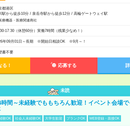
京都港区
川駅から徒歩10分
/
泉岳寺駅から徒歩12分
/
高輪ゲートウェイ駅
医療機器・医療関連商社
9:30-17:30（休憩60分）実働7時間（残業少なめ！）
026年09月01日～長期 ※開始日相談OK ※9月～！
歴書不要
なる！
応募する
詳
未読
4時間～未経験でももちろん歓迎！イベント会場で
事
経験OK
社会人未経験OK
大学生歓迎
ブランクOK
WEB登録・面接OK