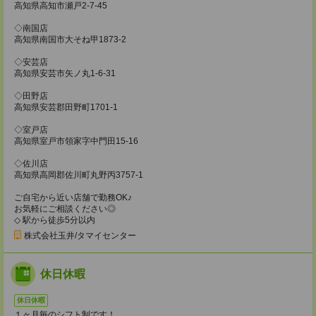
高知県高知市瀬戸2-7-45
◇南国店
高知県南国市大そね甲1873-2
◇安芸店
高知県安芸市矢ノ丸1-6-31
◇田野店
高知県安芸郡田野町1701-1
◇室戸店
高知県室戸市領家字中門田15-16
◇佐川店
高知県高岡郡佐川町丸野丙3757-1
ご自宅から近い店舗で勤務OK♪
お気軽にご相談ください◎
◇ 駅から徒歩5分以内
株式会社玉井/タマイセンター
休日休暇
休日休暇
１ヶ月毎のシフト制です！