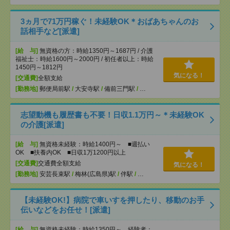
3ヵ月で71万円稼ぐ！未経験OK＊おばあちゃんのお
話相手など[派遣]
[給 与]
無資格の方：時給1350円～1687円 / 介護
福祉士：時給1600円～2000円 / 初任者以上：時給
1450円～1812円
気になる！
[交通費]
全額支給
[勤務地]
郵便局前駅
/
大安寺駅
/
備前三門駅
/
…
志望動機も履歴書も不要！日収1.1万円～＊未経験OK
の介護[派遣]
[給 与]
無資格未経験：時給1400円～ ■週払い
OK ■扶養内OK ■日収1万1200円以上
[交通費]
交通費全額支給
気になる！
[勤務地]
安芸長束駅
/
梅林(広島県)駅
/
伴駅
/
…
【未経験OK!】病院で車いすを押したり、移動のお手
伝いなどをお任せ！[派遣]
[給 与]
無資格未経験：時給1350円～ 経験者：