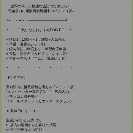
空調の利いた快適な施設内で働ける♪
高知県内に複数店舗展開中のパチンコ店⭐
└─・・✦⊹・──────────────┘
＊‥‥ ꕤ 気になるおすすめPOINT ꕤ ‥‥＊
⭐ 時給1，150円～1，500円の高時給
⭐ 早番・遅番のシフト制
⭐ 給与前払い制度あり（希望者応申請）
⭐ 髪型・髪色自由＆ピアス・ネイルOK
⭐ 特別手当あり（年2回・業績による）
＊‥‥＊‥‥＊‥‥＊‥‥＊‥‥＊‥‥＊
【仕事内容】
高知県内に複数店舗を構える「パチンコ店」
”タマイセンター室戸店”にて、店舗内の
パチンコ店員募集✅
《ホールスタッフ｜カウンタースタッフ》
▼ 具体的には… ▼
空調が利いた店内にて
⏩ 店内の巡回からお客様の接客
⏩ 景品交換などの受付