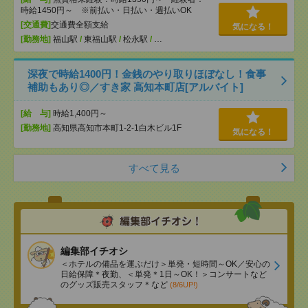
時給1450円～ ※前払い・日払い・週払いOK
[交通費]
交通費全額支給
気になる！
[勤務地]
福山駅
/
東福山駅
/
松永駅
/
…
深夜で時給1400円！金銭のやり取りほぼなし！食事
補助もあり◎／すき家 高知本町店[アルバイト]
[給 与]
時給1,400円～
[勤務地]
高知県高知市本町1-2-1白木ビル1F
気になる！
すべて見る
編集部イチオシ
＜ホテルの備品を運ぶだけ＞単発・短時間～OK／安心の
日給保障＊夜勤、＜単発＊1日～OK！＞コンサートなど
のグッズ販売スタッフ＊など
(8/6UP!)