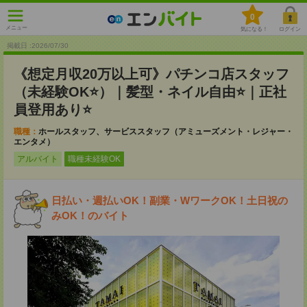
0
メニュー
気になる！
ログイン
掲載日 :2026
/
07
/
30
《想定月収20万以上可》パチンコ店スタッフ
（未経験OK⭐）｜髪型・ネイル自由⭐｜正社
員登用あり⭐
職種：
ホールスタッフ、サービススタッフ（アミューズメント・レジャー・
エンタメ）
アルバイト
職種未経験OK
日払い・週払いOK！副業・WワークOK！土日祝の
みOK！のバイト