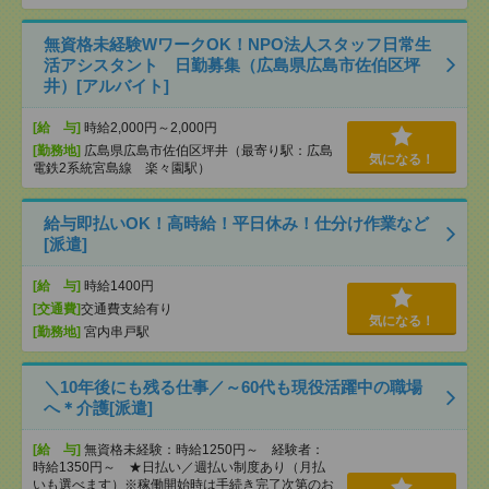
無資格未経験WワークOK！NPO法人スタッフ日常生
活アシスタント 日勤募集（広島県広島市佐伯区坪
井）[アルバイト]
[給 与]
時給2,000円～2,000円
[勤務地]
広島県広島市佐伯区坪井（最寄り駅：広島
気になる！
電鉄2系統宮島線 楽々園駅）
給与即払いOK！高時給！平日休み！仕分け作業など
[派遣]
[給 与]
時給1400円
[交通費]
交通費支給有り
気になる！
[勤務地]
宮内串戸駅
＼10年後にも残る仕事／～60代も現役活躍中の職場
へ＊介護[派遣]
[給 与]
無資格未経験：時給1250円～ 経験者：
時給1350円～ ★日払い／週払い制度あり（月払
いも選べます）※稼働開始時は手続き完了次第のお