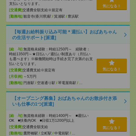
支払いとなります。
気になる！
[交通費]
交通費全額支給※規定有
[勤務地]
観音寺(香川県)駅
/
箕浦駅
/
豊浜駅
【毎週お給料振り込み可能＊週払い】おばあちゃん
の生活サポート[派遣]
[給 与]
無資格未経験：時給1250円～ 経験者：
時給1350円～★日払い／週払い制度あり（月払い
も選べます）※稼働開始時は手続き完了次第のお支
払いとなります。
気になる！
[交通費]
交通費支給※規定有
[月収例]
～5万円
[勤務地]
円座駅
/
空港通り駅
/
琴電屋島駅
/
…
【オープニング募集】おばあちゃんのお散歩付き添
いも仕事の1つ[派遣]
[給 与]
無資格未経験：時給1400円～ ■週払い
OK ■扶養内OK ■日収1万1200円以上
[交通費]
交通費全額支給
気になる！
[勤務地]
鷹野橋駅
/
立町駅
/
中電前駅
/
…