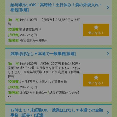
給与即払いOK！高時給！土日休み！袋の外袋入れ・
梱包[派遣]
[給 与]
時給1100円 【月収例】223,850円以上可
能
[交通費]
交通費支給有り
気になる！
[月収例]
20～25万円
[勤務地]
香我美駅から車8分
残業ほぼなし▼本通で一般事務[派遣]
[給 与]
時給1430円 月収例 20万円 時給1430円×
実働7h×週5日×4週 ※月収例を保証するものではあ
りません。※給与即受取りサービス利用可（利用条
件有）
[交通費]
1ヶ月3万円を上限として実費支給
気になる！
[月収例]
20～25万円
[勤務地]
本通駅から徒歩1分
/
紙屋町西駅から徒歩5
分
17時まで＊未経験OK！残業ほぼなし▼本通での金融
事務（証券）[派遣]