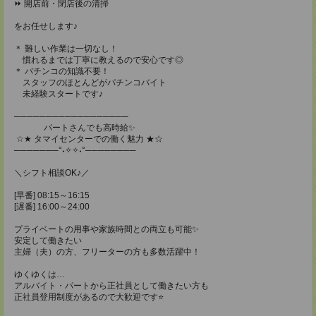
⏩ 開店前・閉店後の清掃
をお任せします♪
＊ 難しい作業は一切なし！
慣れるまでは丁寧に教えるので安心です◎
＊ パチンコの知識不要！
スタッフのほとんどがパチンコバイト
未経験スタートです♪
──────────────────
パートさんでも高時給✨
☆★ タマイセンターでの働く魅力 ★☆
───────°˖✧✧˖°────────
＼シフト相談OK♪／
[早番] 08:15～16:15
[遅番] 16:00～24:00
プライベートの用事や家族時間との両立も可能✨
安定して働きたい
主婦（夫）の方、フリーターの方も多数活躍中！
ゆくゆくは…
アルバイト・パートから正社員として働きたい方も
正社員登用制度があるので大歓迎です⭐