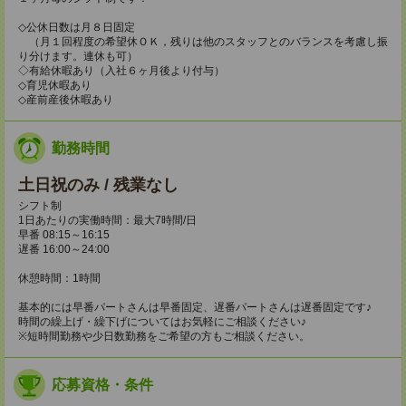
◇公休日数は月８日固定
（月１回程度の希望休ＯＫ，残りは他のスタッフとのバランスを考慮し振
り分けます。連休も可）
◇有給休暇あり（入社６ヶ月後より付与）
◇育児休暇あり
◇産前産後休暇あり
勤務時間
土日祝のみ / 残業なし
シフト制
1日あたりの実働時間：最大7時間/日
早番 08:15～16:15
遅番 16:00～24:00
休憩時間：1時間
基本的には早番パートさんは早番固定、遅番パートさんは遅番固定です♪
時間の繰上げ・繰下げについてはお気軽にご相談ください♪
※短時間勤務や少日数勤務をご希望の方もご相談ください。
応募資格・条件