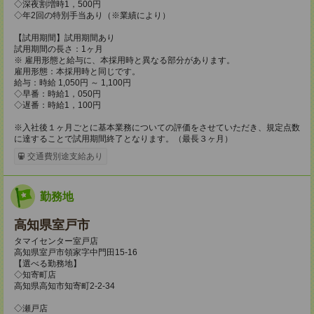
◇深夜割増時1，500円
◇年2回の特別手当あり（※業績により）
【試用期間】試用期間あり
試用期間の長さ：1ヶ月
※ 雇用形態と給与に、本採用時と異なる部分があります。
雇用形態：本採用時と同じです。
給与：時給 1,050円 ～ 1,100円
◇早番：時給1，050円
◇遅番：時給1，100円
※入社後１ヶ月ごとに基本業務についての評価をさせていただき、規定点数
に達することで試用期間終了となります。（最長３ヶ月）
交通費別途支給あり
勤務地
高知県室戸市
タマイセンター室戸店
高知県室戸市領家字中門田15-16
【選べる勤務地】
◇知寄町店
高知県高知市知寄町2-2-34
◇瀬戸店