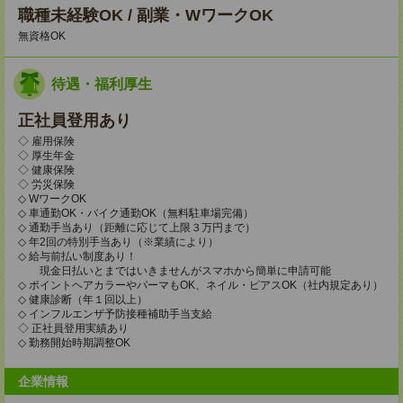
職種未経験OK / 副業・WワークOK
無資格OK
待遇・福利厚生
正社員登用あり
◇ 雇用保険
◇ 厚生年金
◇ 健康保険
◇ 労災保険
◇ WワークOK
◇ 車通勤OK・バイク通勤OK（無料駐車場完備）
◇ 通勤手当あり（距離に応じて上限３万円まで）
◇ 年2回の特別手当あり（※業績により）
◇ 給与前払い制度あり！
現金日払いとまではいきませんがスマホから簡単に申請可能
◇ ポイントヘアカラーやパーマもOK、ネイル・ピアスOK（社内規定あり）
◇ 健康診断（年１回以上）
◇ インフルエンザ予防接種補助手当支給
◇ 正社員登用実績あり
◇ 勤務開始時期調整OK
企業情報