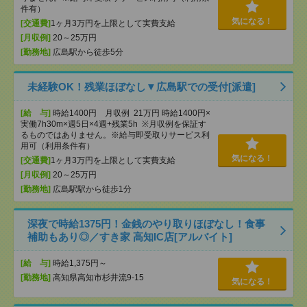
件有）
気になる！
[交通費]
1ヶ月3万円を上限として実費支給
[月収例]
20～25万円
[勤務地]
広島駅から徒歩5分
未経験OK！残業ほぼなし▼広島駅での受付[派遣]
[給 与]
時給1400円 月収例 21万円 時給1400円×
実働7h30m×週5日×4週+残業5h ※月収例を保証す
るものではありません。※給与即受取りサービス利
用可（利用条件有）
気になる！
[交通費]
1ヶ月3万円を上限として実費支給
[月収例]
20～25万円
[勤務地]
広島駅駅から徒歩1分
深夜で時給1375円！金銭のやり取りほぼなし！食事
補助もあり◎／すき家 高知IC店[アルバイト]
[給 与]
時給1,375円～
[勤務地]
高知県高知市杉井流9-15
気になる！