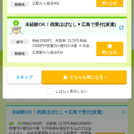
広駅から徒歩9分
気になる!
勤務地
気になる！
未経験OK！残業ほぼなし▼広島で受付[派遣]
あなたの閲覧履歴からの
おすすめ
時給1500円 月収例 21万円 時給
給与
1500円×実働7h×週5日×4週 ※月収例
を保証するものではありません。※給
広島駅から徒歩5分
気になる!
勤務地
与即受取りサービス利用可（利用条件
有）
【単発】呉市広／8／8・9・22・23日＊自動車ディー
ラーでの受付・1日でもＯＫ[派遣]
スキップ
どちらも気になる！
[給 与]
時給1300円 ・日額：9,100円（時給1,300
円×7時間）
[交通費]
・自転車通勤可 ・車通勤可(駐車場無料)
しばらく表示しない
気になる！
[勤務地]
広駅から徒歩9分
未経験OK！残業ほぼなし▼広島で受付[派遣]
[給 与]
時給1500円 月収例 21万円 時給1500円×
実働7h×週5日×4週 ※月収例を保証するものではあ
りません。※給与即受取りサービス利用可（利用条