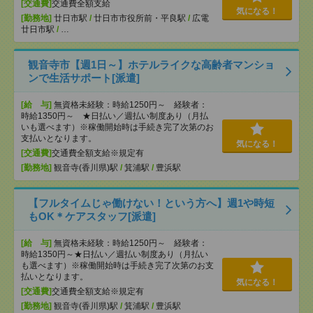
[交通費]
交通費全額支給
気になる！
[勤務地]
廿日市駅
/
廿日市市役所前・平良駅
/
広電
廿日市駅
/
…
観音寺市【週1日～】ホテルライクな高齢者マンショ
ンで生活サポート[派遣]
[給 与]
無資格未経験：時給1250円～ 経験者：
時給1350円～ ★日払い／週払い制度あり（月払
いも選べます）※稼働開始時は手続き完了次第のお
支払いとなります。
気になる！
[交通費]
交通費全額支給※規定有
[勤務地]
観音寺(香川県)駅
/
箕浦駅
/
豊浜駅
【フルタイムじゃ働けない！という方へ】週1や時短
もOK＊ケアスタッフ[派遣]
[給 与]
無資格未経験：時給1250円～ 経験者：
時給1350円～★日払い／週払い制度あり（月払い
も選べます）※稼働開始時は手続き完了次第のお支
払いとなります。
気になる！
[交通費]
交通費全額支給※規定有
[勤務地]
観音寺(香川県)駅
/
箕浦駅
/
豊浜駅