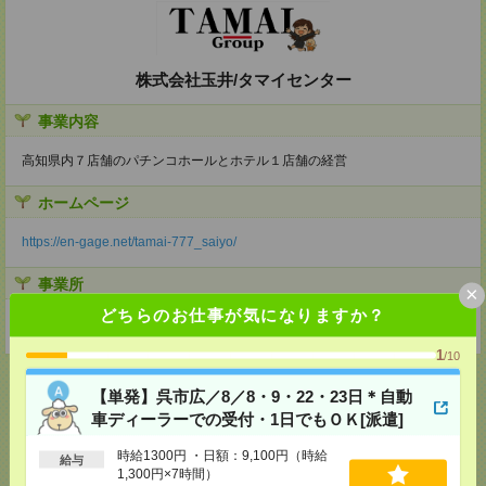
株式会社玉井/タマイセンター
事業内容
高知県内７店舗のパチンコホールとホテル１店舗の経営
ホームページ
https://en-gage.net/tamai-777_saiyo/
事業所
×
どちらのお仕事が気になりますか？
高知県高知市知寄町２丁目２番７号
1
/10
【単発】呉市広／8／8・9・22・23日＊自動
車ディーラーでの受付・1日でもＯＫ[派遣]
応募ページへ
時給1300円 ・日額：9,100円（時給
給与
1,300円×7時間）