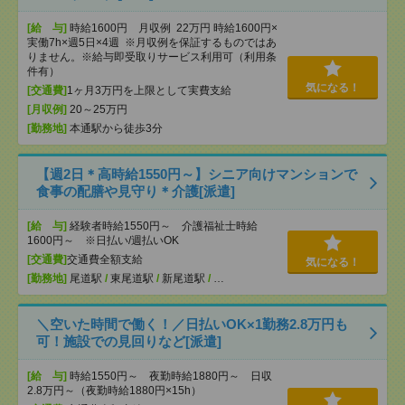
[給 与]
時給1600円 月収例 22万円 時給1600円×
実働7h×週5日×4週 ※月収例を保証するものではあ
りません。※給与即受取りサービス利用可（利用条
件有）
気になる！
[交通費]
1ヶ月3万円を上限として実費支給
[月収例]
20～25万円
[勤務地]
本通駅から徒歩3分
【週2日＊高時給1550円～】シニア向けマンションで
食事の配膳や見守り＊介護[派遣]
[給 与]
経験者時給1550円～ 介護福祉士時給
1600円～ ※日払い/週払いOK
[交通費]
交通費全額支給
気になる！
[勤務地]
尾道駅
/
東尾道駅
/
新尾道駅
/
…
＼空いた時間で働く！／日払いOK×1勤務2.8万円も
可！施設での見回りなど[派遣]
[給 与]
時給1550円～ 夜勤時給1880円～ 日収
2.8万円～（夜勤時給1880円×15h）