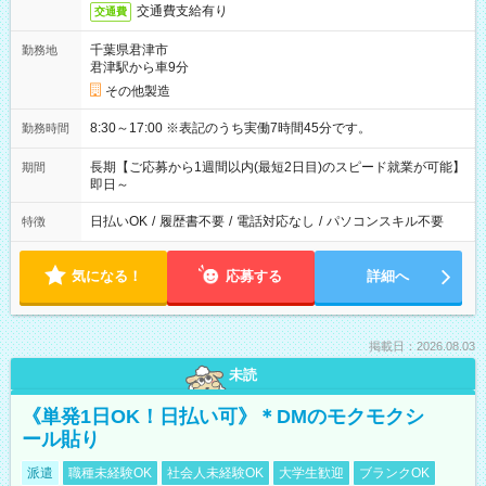
交通費支給有り
交通費
千葉県君津市
勤務地
君津駅から車9分
その他製造
8:30～17:00 ※表記のうち実働7時間45分です。
勤務時間
長期【ご応募から1週間以内(最短2日目)のスピード就業が可能】
期間
即日～
日払いOK
/
履歴書不要
/
電話対応なし
/
パソコンスキル不要
特徴
気になる！
応募する
詳細へ
掲載日：2026.08.03
未読
《単発1日OK！日払い可》＊DMのモクモクシ
ール貼り
派遣
職種未経験OK
社会人未経験OK
大学生歓迎
ブランクOK