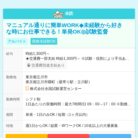
未読
マニュアル通りに簡単WORK◆未経験から好き
な時にお仕事できる！単発OK◎試験監督
アルバイト
職種未経験OK
時給1,300円～
給与
★交通費一部支給 時給1,300円～ ※試験・役割により手当あり
※勤務回数により昇給あり 【即給（前払い）オプションあ
交通費別途支給あり
り！】 希望される場合、勤務から1週間ほどで給与の一部を受け
取れます。 ※手数料418円がかかります。 【過去試験日の収入
東京都立川市
勤務地
例】 ・河合塾模擬試験 8:30～17:30（休憩1時間） 時給1,300円
東京都立川市曙町（最寄り駅：立川駅）
×8時間＝日収10,400円＋交通費 ※当日の役割により時給＋100
円の場合あり ・国家試験 7:00～13:30（休憩なし） 時給1,300
株式会社全国試験運営センター
円（役割手当＋100円）×6時間＝日収8,400円＋交通費 【試用期
間】試用期間なし
シフト制
勤務時間
1日あたりの実働時間：最大7時間/日 09：00～17：00 ※勤務時
間は 試験により異なります。
単発・1日のみOK / 短期（1ヶ月以内）
期間
週1日からOK / 副業・WワークOK / 10名以上の大量募集
特徴