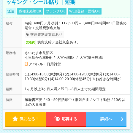
ッキング・シール貼り｜短期
派遣
職種未経験OK
ブランクOK
WEB登録・面接OK
時給1400円／月収例：117,600円＝1,400円×4時間×21日勤務の
給与
場合＋交通費別途支給
交通費別途支給あり
実費支給／当社規定あり。
交通費
さいたま市見沼区
勤務地
七里駅から車6分
/
大宮公園駅
/
大宮(埼玉県)駅
アパレル・日用雑貨
(1)14:00-18:00(休憩0分) (2)14:00-19:00(休憩0分) (3)14:00-
勤務時間
19:30(休憩0分) (4)14:00-20:00(休憩45分) ※お好きな時間が選べ
ます
1ヶ月以上3ヶ月未満／即日～8月末までの期間限定
期間
履歴書不要
/
40～50代活躍中
/
服装自由
/
シフト勤務
/
10名以
特徴
上の大量募集
気になる！
応募する
詳細へ