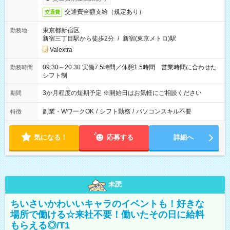
交通費全額支給（規定あり）
交通費
東京都新宿区
勤務地
新宿三丁目駅から徒歩2分
/
新宿(東京メトロ)駅
Valextra
09:30～20:30 実働7.5時間／休憩1.5時間 営業時間に合わせた
勤務時間
シフト制
3か月程度の短期予定 ※開始日はお気軽にご相談ください
期間
副業・WワークOK
/
シフト勤務
/
パソコンスキル不要
特徴
気になる！
応募する
詳細へ
未読
ちいさいかわいいキャラのイベントも！好きな
場所で働ける☆来社不要！働いたその日に給料
もらえる◎/T1