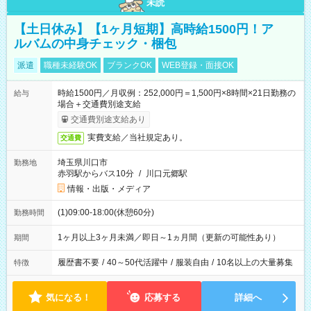
未読
【土日休み】【1ヶ月短期】高時給1500円！ア
ルバムの中身チェック・梱包
派遣
職種未経験OK
ブランクOK
WEB登録・面接OK
時給1500円／月収例：252,000円＝1,500円×8時間×21日勤務の
給与
場合＋交通費別途支給
交通費別途支給あり
実費支給／当社規定あり。
交通費
埼玉県川口市
勤務地
赤羽駅からバス10分
/
川口元郷駅
情報・出版・メディア
(1)09:00-18:00(休憩60分)
勤務時間
1ヶ月以上3ヶ月未満／即日～1ヵ月間（更新の可能性あり）
期間
履歴書不要
/
40～50代活躍中
/
服装自由
/
10名以上の大量募集
特徴
気になる！
応募する
詳細へ