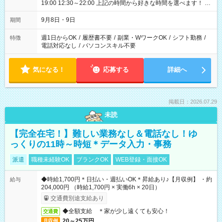
19:00 12:30～22:00 上記の時間から好きな時間を選べます！ ※
時間は変更となる可能性があります
9月8日・9日
期間
週1日からOK
/
履歴書不要
/
副業・WワークOK
/
シフト勤務
/
特徴
電話対応なし
/
パソコンスキル不要
気になる！
応募する
詳細へ
掲載日：2026.07.29
未読
【完全在宅！】難しい業務なし＆電話なし！ゆ
っくりの11時～時短＊データ入力・事務
派遣
職種未経験OK
ブランクOK
WEB登録・面接OK
◆時給1,700円＊日払い・週払いOK＊昇給あり♪【月収例】 ・約
給与
204,000円 （時給1,700円 × 実働6h × 20日）
交通費別途支給あり
◆全額支給 ＊家が少し遠くても安心！
交通費
20～25万円
月収例