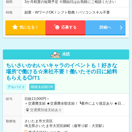
3か月程度の短期予定 ※開始日はお気軽にご相談ください
期間
副業・WワークOK
/
シフト勤務
/
パソコンスキル不要
特徴
気になる！
応募する
詳細へ
未読
ちいさいかわいいキャラのイベントも！好きな
場所で働ける☆来社不要！働いたその日に給料
もらえる◎/T1
アルバイト
職種未経験OK
日給13,000円～
給与
＋交通費支給 ★交通費全額支給！ ┗案件により規定あり ★日払
いOK！（規定あり） ┗働いたその日に現金GET♪ お仕事後はコ
交通費別途支給あり
ンビニATMから 日払い分を引き落とせます！ 【試用期間】試
用期間なし
さいたま市大宮区
勤務地
埼玉県さいたま市大宮区錦町（最寄り駅：大宮駅）