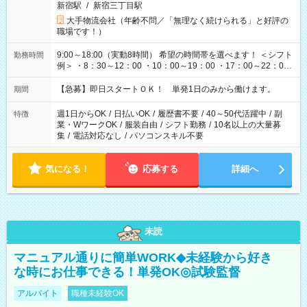
新宿駅
/
新宿三丁目駅
大手物流会社（年齢不問／「無理なく続けられる」と好評の
職場です！）
9:00～18:00（実動8時間） 希望の時間帯を選べます！ ＜シフト
勤務時間
例＞ ・8：30～12：00 ・10：00～19：00 ・17：00～22：00
・13：00～22：00 ・22：00～翌6：00 など
【急募】即日スタートＯＫ！ 単発1日のみから働けます。
期間
週1日からOK
/
日払いOK
/
履歴書不要
/
40～50代活躍中
/
副
特徴
業・WワークOK
/
服装自由
/
シフト勤務
/
10名以上の大量募
集
/
電話対応なし
/
パソコンスキル不要
気になる！
応募する
詳細へ
未読
マニュアル通りに簡単WORK◆未経験から好き
な時にお仕事できる！単発OK◎試験監督
アルバイト
職種未経験OK