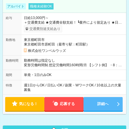
アルバイト
職種未経験OK
日給13,000円～
給与
＋交通費支給 ★交通費全額支給！ ┗案件により規定あり ★日払
いOK！（規定あり） ┗働いたその日に現金GET♪ お仕事後はコ
交通費別途支給あり
ンビニATMから 日払い分を引き落とせます！ 【試用期間】試
用期間なし
東京都町田市
勤務地
東京都町田市原町田（最寄り駅：町田駅）
株式会社ワンベルウッズ
勤務時間は指定なし
勤務時間
変形労働時間制 想定労働時間160時間/月 【シフト例】 ・8：00
～21：00
単発・1日のみOK
期間
週1日からOK / 日払いOK / 副業・WワークOK / 10名以上の大量
特徴
募集
気になる！
応募する
詳細へ