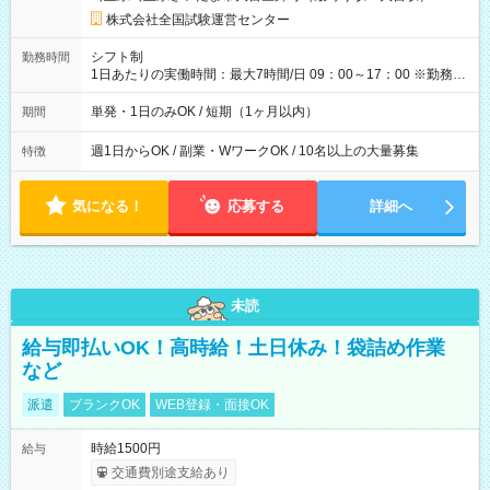
×8時間＝日収10,400円＋交通費 ※当日の役割により時給＋100
円の場合あり ・国家試験 7:00～13:30（休憩なし） 時給1,300
株式会社全国試験運営センター
円（役割手当＋100円）×6時間＝日収8,400円＋交通費 【試用期
間】試用期間なし
シフト制
勤務時間
1日あたりの実働時間：最大7時間/日 09：00～17：00 ※勤務時
間は 試験により異なります。
単発・1日のみOK / 短期（1ヶ月以内）
期間
週1日からOK / 副業・WワークOK / 10名以上の大量募集
特徴
気になる！
応募する
詳細へ
未読
給与即払いOK！高時給！土日休み！袋詰め作業
など
派遣
ブランクOK
WEB登録・面接OK
時給1500円
給与
交通費別途支給あり