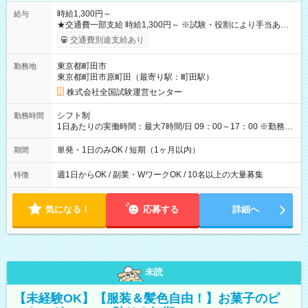
時給1,300円～
給与
★交通費一部支給 時給1,300円～ ※試験・役割により手当あり
※勤務回数により昇給あり 【即給（前払い）オプションあ
交通費別途支給あり
り！】 希望される場合、勤務から1週間ほどで給与の一部を受け
取れます。 ※手数料418円がかかります。 【過去試験日の収入
東京都町田市
勤務地
例】 ・河合塾模擬試験 8:30～17:30（休憩1時間） 時給1,300円
東京都町田市原町田（最寄り駅：町田駅）
×8時間＝日収10,400円＋交通費 ※当日の役割により時給＋100
円の場合あり ・国家試験 7:00～13:30（休憩なし） 時給1,300
株式会社全国試験運営センター
円（役割手当＋100円）×6時間＝日収8,400円＋交通費 【試用期
間】試用期間なし
シフト制
勤務時間
1日あたりの実働時間：最大7時間/日 09：00～17：00 ※勤務時
間は 試験により異なります。
単発・1日のみOK / 短期（1ヶ月以内）
期間
週1日からOK / 副業・WワークOK / 10名以上の大量募集
特徴
気になる！
応募する
詳細へ
未読
【未経験OK】【服装＆髪色自由！】お菓子のピ