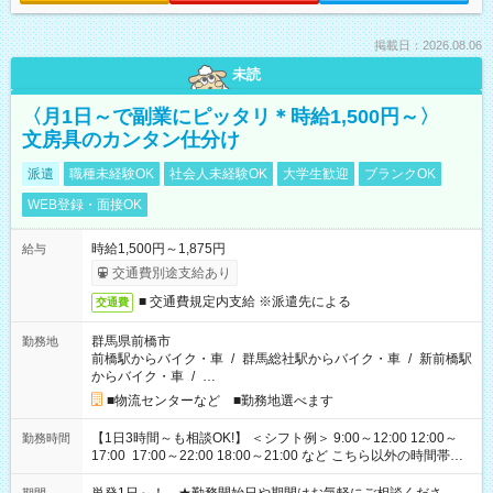
掲載日：2026.08.06
未読
〈月1日～で副業にピッタリ＊時給1,500円～〉
文房具のカンタン仕分け
派遣
職種未経験OK
社会人未経験OK
大学生歓迎
ブランクOK
WEB登録・面接OK
時給1,500円～1,875円
給与
交通費別途支給あり
■ 交通費規定内支給 ※派遣先による
交通費
群馬県前橋市
勤務地
前橋駅からバイク・車
/
群馬総社駅からバイク・車
/
新前橋駅
からバイク・車
/
…
■物流センターなど ■勤務地選べます
【1日3時間～も相談OK!】 ＜シフト例＞ 9:00～12:00 12:00～
勤務時間
17:00 17:00～22:00 18:00～21:00 など こちら以外の時間帯も
お気軽にご相談ください！