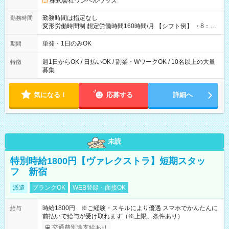
株式会社ワンベルウッズ
勤務時間は指定なし
勤務時間
変形労働時間制 想定労働時間160時間/月 【シフト例】 ・8：00
～21：00
単発・1日のみOK
期間
週1日からOK / 日払いOK / 副業・WワークOK / 10名以上の大量
特徴
募集
気になる！
応募する
詳細へ
未読
特別時給1800円【ヴァレクストラ】短期スタッ
フ 新宿
派遣
ブランクOK
WEB登録・面接OK
時給1800円 ※ご経験・スキルにより優遇 スマホでかんたんに
給与
前払いで給与が受け取れます（※上限、条件あり）
交通費別途支給あり