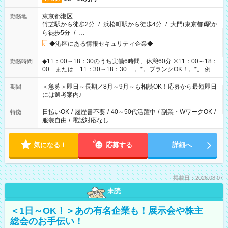
東京都港区
勤務地
竹芝駅から徒歩2分
/
浜松町駅から徒歩4分
/
大門(東京都)駅か
ら徒歩5分
/
…
◆港区にある情報セキュリティ企業◆
◆11：00～18：30のうち実働6時間、休憩60分 ※11：00～18：
勤務時間
00 または 11：30～18：30 。*。ブランクOK！。*。 例え
ば前職が、 在宅/財団法人/事務/コールセンター/受付/販売/カフェ
スタッフ スイーツ販売/ホテルフロント/化粧品販売/など 様々な
＜急募＞即日～長期／8月～9月～も相談OK！応募から最短即日
期間
業界から入社して活躍されています♪
には選考案内♪
日払いOK
/
履歴書不要
/
40～50代活躍中
/
副業・WワークOK
/
特徴
服装自由
/
電話対応なし
気になる！
応募する
詳細へ
掲載日：2026.08.07
未読
＜1日～OK！＞あの有名企業も！展示会や株主
総会のお手伝い！