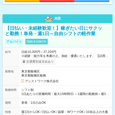
未読
【日払い・未経験歓迎！】稼ぎたい日にサクッ
と勤務！単発・週1日～自由シフトの軽作業
アルバイト
職種未経験OK
日給10,305円～37,204円
給与
※経験・能力等を考慮の上、加給・優遇いたします。 【試用期
間】試用期間なし
交通費別途支給あり
東京都板橋区
勤務地
東京都板橋区板橋
アシストワーク株式会社
シフト制
勤務時間
1日あたりの実働時間：最大15時間/日 ＜1週間の勤務例＞週3回
勤務 勤務：月・水・金 休み：火・木・土・日 好きな時にお仕事
可能です！ ※1日あたりの最大実働時間は日勤、夜勤共に勤務し
単発・1日のみOK
期間
た時間になります。
週1日からOK / 日払いOK / 副業・WワークOK / 10名以上の大量
特徴