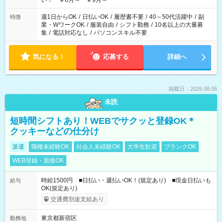
い！ ＃8月～ ＃9月～
週1日からOK
/
日払いOK
/
履歴書不要
/
40～50代活躍中
/
副
特徴
業・WワークOK
/
服装自由
/
シフト勤務
/
10名以上の大量募
集
/
電話対応なし
/
パソコンスキル不要
気になる！
応募する
詳細へ
掲載日：2026.08.06
未読
短時間シフトあり！WEBでサクッと登録OK＊
クッキーなどの仕分け
派遣
職種未経験OK
社会人未経験OK
大学生歓迎
ブランクOK
WEB登録・面接OK
時給1500円 ■日払い・週払いOK！(規定あり) ■現金日払いも
給与
OK(規定あり)
交通費別途支給あり
東京都新宿区
勤務地