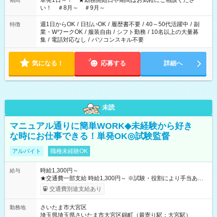
単発1日～！ ★勤務開始日や期間はお気軽にご相談くださ
期間
い！ ＃8月～ ＃9月～
週1日からOK
/
日払いOK
/
履歴書不要
/
40～50代活躍中
/
副
特徴
業・WワークOK
/
服装自由
/
シフト勤務
/
10名以上の大量募
集
/
電話対応なし
/
パソコンスキル不要
気になる！
応募する
詳細へ
未読
マニュアル通りに簡単WORK◆未経験から好き
な時にお仕事できる！単発OK◎試験監督
アルバイト
職種未経験OK
時給1,300円～
給与
★交通費一部支給 時給1,300円～ ※試験・役割により手当あり
※勤務回数により昇給あり 【即給（前払い）オプションあ
交通費別途支給あり
り！】 希望される場合、勤務から1週間ほどで給与の一部を受け
取れます。 ※手数料418円がかかります。 【過去試験日の収入
さいたま市大宮区
勤務地
例】 ・河合塾模擬試験 8:30～17:30（休憩1時間） 時給1,300円
埼玉県埼玉県さいたま市大宮区錦町（最寄り駅：大宮駅）