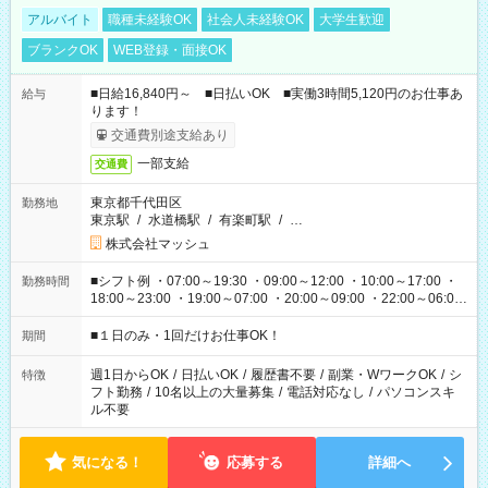
アルバイト
職種未経験OK
社会人未経験OK
大学生歓迎
ブランクOK
WEB登録・面接OK
■日給16,840円～ ■日払いOK ■実働3時間5,120円のお仕事あ
給与
ります！
交通費別途支給あり
一部支給
交通費
東京都千代田区
勤務地
東京駅
/
水道橋駅
/
有楽町駅
/
…
株式会社マッシュ
■シフト例 ・07:00～19:30 ・09:00～12:00 ・10:00～17:00 ・
勤務時間
18:00～23:00 ・19:00～07:00 ・20:00～09:00 ・22:00～06:00
etc ★最短で3時間で5,120円のお仕事から 15時間で2万円近く稼
げるお仕事も！ ご希望のお時間に合わせてご紹介！ ※シフトは
■１日のみ・1回だけお仕事OK！
期間
現場によって異なります。 ※勿論、休憩時間はあるのでご安心
ください！
週1日からOK
/
日払いOK
/
履歴書不要
/
副業・WワークOK
/
シ
特徴
フト勤務
/
10名以上の大量募集
/
電話対応なし
/
パソコンスキ
ル不要
気になる！
応募する
詳細へ