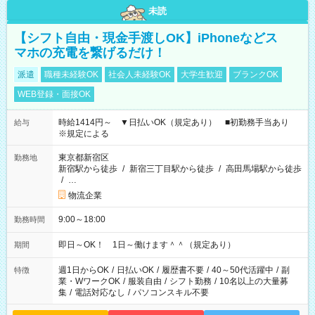
未読
【シフト自由・現金手渡しOK】iPhoneなどス
マホの充電を繋げるだけ！
派遣
職種未経験OK
社会人未経験OK
大学生歓迎
ブランクOK
WEB登録・面接OK
時給1414円～ ▼日払いOK（規定あり） ■初勤務手当あり
給与
※規定による
東京都新宿区
勤務地
新宿駅から徒歩
/
新宿三丁目駅から徒歩
/
高田馬場駅から徒歩
/
…
物流企業
9:00～18:00
勤務時間
即日～OK！ 1日～働けます＾＾（規定あり）
期間
週1日からOK
/
日払いOK
/
履歴書不要
/
40～50代活躍中
/
副
特徴
業・WワークOK
/
服装自由
/
シフト勤務
/
10名以上の大量募
集
/
電話対応なし
/
パソコンスキル不要