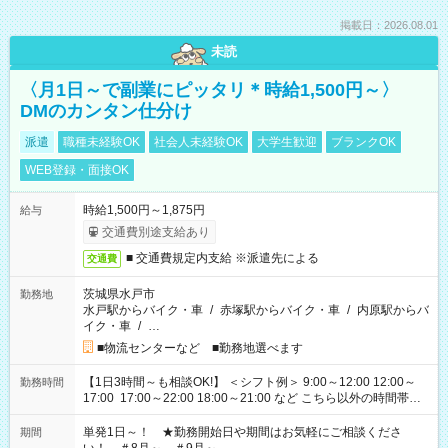
掲載日：2026.08.01
未読
〈月1日～で副業にピッタリ＊時給1,500円～〉
DMのカンタン仕分け
派遣
職種未経験OK
社会人未経験OK
大学生歓迎
ブランクOK
WEB登録・面接OK
時給1,500円～1,875円
給与
交通費別途支給あり
■ 交通費規定内支給 ※派遣先による
交通費
茨城県水戸市
勤務地
水戸駅からバイク・車
/
赤塚駅からバイク・車
/
内原駅からバ
イク・車
/
…
■物流センターなど ■勤務地選べます
【1日3時間～も相談OK!】 ＜シフト例＞ 9:00～12:00 12:00～
勤務時間
17:00 17:00～22:00 18:00～21:00 など こちら以外の時間帯も
お気軽にご相談ください！
単発1日～！ ★勤務開始日や期間はお気軽にご相談くださ
期間