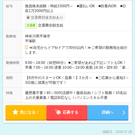
無資格未経験：時給1500円～ ■週払いOK ■扶養内OK ■日
給与
収1万2000円以上
交通費別途支給あり
交通費全額支給
交通費
神奈川県平塚市
勤務地
平塚駅
≪自宅からドアtoドアで30分以内！≫ご希望の勤務地を紹介
します。
9:00～18:00（休憩60分） ■ご希望があれば下記シフトもOK！
勤務時間
早番 7:00～16:00 遅番 10:00～19:00 夜勤 16:30～翌9:30 「家族
と休みを合わせたい」 「余裕を持って夕飯の準備がしたい」
「できれば残業はしたくない」 など、ご希望を教えてください
【8月中のスタートOK！急募！】2カ月～ ■ご応募から最短2～
期間
ね。 ※Wワーク希望の方へ 今ご覧のお仕事で希望する勤務時間
3日後に就業が可能です！
と、もう1つのお仕事の勤務時間。 合計で週40時間を超える場
合は応募できません。
履歴書不要
/
40～50代活躍中
/
服装自由
/
シフト勤務
/
10名以
特徴
上の大量募集
/
電話対応なし
/
パソコンスキル不要
気になる！
応募する
詳細へ
掲載日：2026.07.30