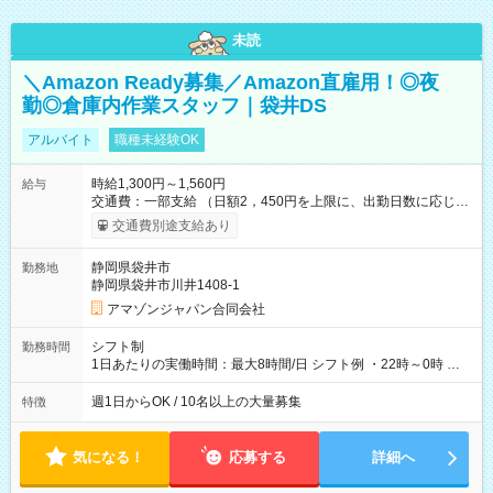
未読
＼Amazon Ready募集／Amazon直雇用！◎夜
勤◎倉庫内作業スタッフ｜袋井DS
アルバイト
職種未経験OK
時給1,300円～1,560円
給与
交通費：一部支給 （日額2，450円を上限に、出勤日数に応じて
実費支給） ※22:00～翌5:00までは時給25%UP！ ■給与前払い
交通費別途支給あり
制度あり ※前払い額の上限あり、手数料無料（Amazon負担）
そのほか所定の条件が適用されます 【試用期間】試用期間なし
静岡県袋井市
勤務地
静岡県袋井市川井1408-1
アマゾンジャパン合同会社
シフト制
勤務時間
1日あたりの実働時間：最大8時間/日 シフト例 ・22時～0時 入
社後、就業可能シフトをご確認の上、申請してください。
週1日からOK / 10名以上の大量募集
特徴
気になる！
応募する
詳細へ