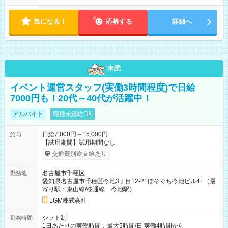
気になる！
応募する
詳細へ
未読
イベント運営スタッフ(実働3時間程度)で日給
7000円も！20代～40代が活躍中！
アルバイト
職種未経験OK
日給7,000円～15,000円
給与
【試用期間】試用期間なし
交通費別途支給あり
名古屋市千種区
勤務地
愛知県名古屋市千種区今池3丁目12-21ほそぐち今池ビル4F（最
寄り駅：東山線/桜通線 今池駅）
LGM株式会社
シフト制
勤務時間
1日あたりの実働時間：最大5時間/日 実働4時間から