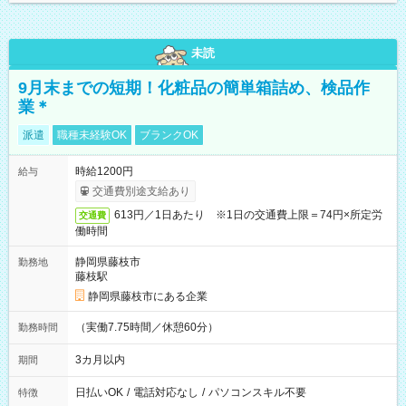
未読
9月末までの短期！化粧品の簡単箱詰め、検品作
業＊
派遣
職種未経験OK
ブランクOK
時給1200円
給与
交通費別途支給あり
613円／1日あたり ※1日の交通費上限＝74円×所定労
交通費
働時間
静岡県藤枝市
勤務地
藤枝駅
静岡県藤枝市にある企業
（実働7.75時間／休憩60分）
勤務時間
3カ月以内
期間
日払いOK
/
電話対応なし
/
パソコンスキル不要
特徴