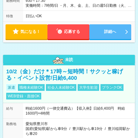
930～17:30
勤務時間
実働時間：7時間/日 ・月、木、金、土、日の週5日勤務（火、水
は固定休です／夏季、年末年始等、長期休暇有り！） ・ワンシ
フト！ 残業ほぼナシ（0～5h/月）
日払いOK
特徴
気になる！
応募する
詳細へ
未読
10/2（金）だけ＊17時～短時間！サクッと稼げ
る・イベント設営/日給6,400
派遣
職種未経験OK
社会人未経験OK
大学生歓迎
ブランクOK
WEB登録・面接OK
時給1600円（一律交通費込）【収入例】日給6,400円 時給
給与
1600円×4時間
愛知県豊川市
勤務地
国府(愛知県)駅から車9分
/
豊川駅から車19分
/
豊川稲荷駅か
ら車20