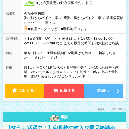
■ 交通費規定内支給 ※派遣先による
交通費
浜松市中央区
勤務地
浜松駅からバイク・車
/
新浜松駅からバイク・車
/
遠州病院駅
からバイク・車
/
…
■物流センターなど ■勤務地選べます
＜1日3時間～OK！＞ ▼ 例えば… ▼ 15:00～18:00 15:00～
勤務時間
22:00 17:00～22:00 など こちら以外の時間もお気軽にご相談く
ださい！
単発1日～！ ★勤務開始日や期間はお気軽にご相談くださ
期間
い！ ＃8月～ ＃9月～
週1日からOK
/
日払いOK
/
履歴書不要
/
40～50代活躍中
/
副
特徴
業・WワークOK
/
服装自由
/
シフト勤務
/
10名以上の大量募
集
/
電話対応なし
/
パソコンスキル不要
気になる！
応募する
詳細へ
掲載日：2026.08.06
未読
【50代も活躍中！】印刷物の封入や景品箱詰め