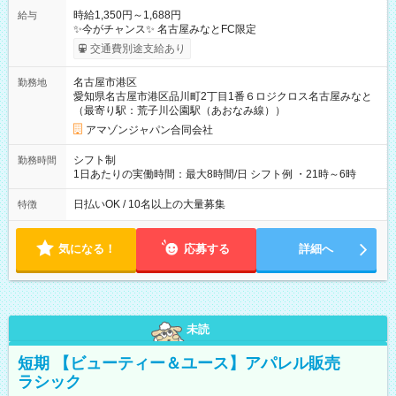
時給1,350円～1,688円
給与
✨今がチャンス✨ 名古屋みなとFC限定
交通費別途支給あり
名古屋市港区
勤務地
愛知県名古屋市港区品川町2丁目1番６ロジクロス名古屋みなと
（最寄り駅：荒子川公園駅（あおなみ線））
アマゾンジャパン合同会社
シフト制
勤務時間
1日あたりの実働時間：最大8時間/日 シフト例 ・21時～6時
日払いOK / 10名以上の大量募集
特徴
気になる！
応募する
詳細へ
未読
短期 【ビューティー＆ユース】アパレル販売
ラシック