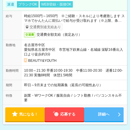
派遣
ブランクOK
WEB登録・面接OK
時給1500円～1650円 ※ご経験・スキルにより考慮致します ス
給与
マホでかんたんに前払いで給与が受け取れます（※上限、条件
あり）
交通費別途支給あり
交通費全額支給（規定あり）
交通費
名古屋市中区
勤務地
愛知県名古屋市中区 市営地下鉄東山線・名城線 栄駅16番出入
口より徒歩約3分
BEAUTY&YOUTH
10:00～21:30 早番10:00-19:30 中番11:00-20:30 遅番12:00-
勤務時間
21:30 実働8時間 休憩1.5時間
即日～9月末までの短期募集（延長の可能性あり）
期間
副業・WワークOK
/
服装自由
/
シフト勤務
/
パソコンスキル不
特徴
要
気になる！
応募する
詳細へ