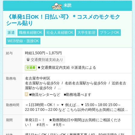
未読
《単発1日OK！日払い可》＊コスメのモクモク
シール貼り
派遣
職種未経験OK
社会人未経験OK
大学生歓迎
ブランクOK
WEB登録・面接OK
時給1,500円～1,875円
給与
交通費別途支給あり
■ 交通費規定内支給 ※派遣先による
交通費
名古屋市中村区
勤務地
名古屋駅から徒歩5分
/
名鉄名古屋駅から徒歩5分
/
近鉄名古
屋駅から徒歩5分
/
…
■物流センターなど ■勤務地選べます
＜1日3時間～OK！＞ ▼ 例えば… ▼ 15:00～18:00 15:00～
勤務時間
22:00 17:00～22:00 など こちら以外の時間もお気軽にご相談く
ださい！
単発1日～！ ★勤務開始日や期間はお気軽にご相談くださ
期間
い！ ＃8月～ ＃9月～