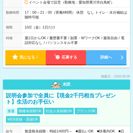
イベント会場で設営（勤務地：愛知県豊川市白鳥町）
17：00～21：00（実働4時間） 休憩 なし トイレ・水分補給は
勤務時間
随時可能
10/2（金）1日だけ
期間
週1日からOK
/
履歴書不要
/
副業・WワークOK
/
服装自由
/
電
特徴
話対応なし
/
パソコンスキル不要
気になる！
応募する
詳細へ
掲載日：2026.08.05
未読
説明会参加で全員に【現金2千円相当プレゼン
ト】生活のお手伝い
派遣
職種未経験OK
社会人未経験OK
ブランクOK
WEB登録・面接OK
無資格未経験：時給1400円～ ■週払いOK ■扶養内OK ■日
給与