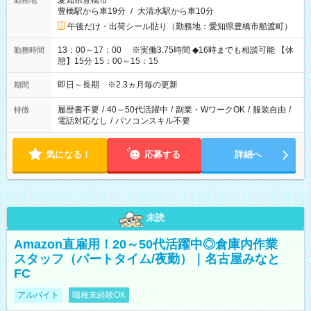
愛知県豊橋市
勤務地
豊橋駅から車19分
/
大清水駅から車10分
午後だけ・出荷シール貼り（勤務地：愛知県豊橋市船渡町）
13：00～17：00 ※実働3.75時間 ◆16時までも相談可能 【休
勤務時間
憩】15分 15：00～15：15
即日～長期 ※2.3ヵ月毎の更新
期間
履歴書不要
/
40～50代活躍中
/
副業・WワークOK
/
服装自由
/
特徴
電話対応なし
/
パソコンスキル不要
気になる！
応募する
詳細へ
未読
Amazon直雇用！20～50代活躍中◎倉庫内作業
スタッフ（パートタイム/夜勤）｜名古屋みなと
FC
アルバイト
職種未経験OK