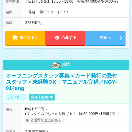
【日勤】5勤2休 10:00～18:00（実働7時間00分/休憩60分）
勤務時間
・長期 ・即日スタートOK！
期間
電話対応なし
特徴
気になる！
応募する
詳細へ
未読
オープニングスタッフ募集＜カード発行の受付
スタッフ＞未経験OK！マニュアル完備／NGY-
014eng
アルバイト
職種未経験OK
時給1,500円～
給与
●フルタイムでしっかり稼げる！ 時給1,500円×1日8時間 ×週5
日勤務 ＝1日あたり 12,000円 ×22日勤務 ＝月収例 264,000円
交通費別途支給あり
【試用期間】試用期間なし
名古屋市中村区
勤務地