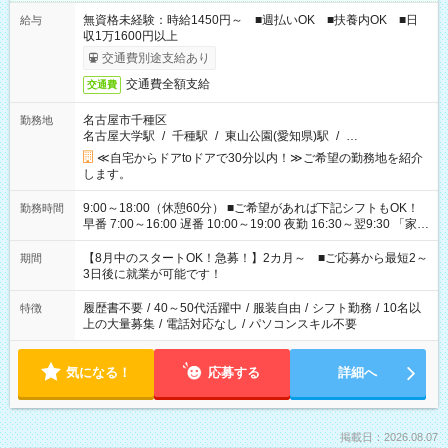
無資格未経験：時給1450円～ ■週払いOK ■扶養内OK ■日
給与
収1万1600円以上
交通費別途支給あり
交通費全額支給
交通費
名古屋市千種区
勤務地
名古屋大学駅
/
千種駅
/
東山公園(愛知県)駅
/
…
≪自宅からドアtoドアで30分以内！≫ご希望の勤務地を紹介
します。
9:00～18:00（休憩60分） ■ご希望があれば下記シフトもOK！
勤務時間
早番 7:00～16:00 遅番 10:00～19:00 夜勤 16:30～翌9:30 「家族
と休みを合わせたい」 「余裕を持って夕飯の準備がしたい」
「できれば残業はしたくない」 など、ご希望を教えてください
【8月中のスタートOK！急募！】2カ月～ ■ご応募から最短2～
期間
ね。 ※Wワーク希望の方へ 今ご覧のお仕事で希望する勤務時間
3日後に就業が可能です！
と、もう1つのお仕事の勤務時間。 合計で週40時間を超える場
合は応募できません。
履歴書不要
/
40～50代活躍中
/
服装自由
/
シフト勤務
/
10名以
特徴
上の大量募集
/
電話対応なし
/
パソコンスキル不要
気になる！
応募する
詳細へ
掲載日：2026.08.07