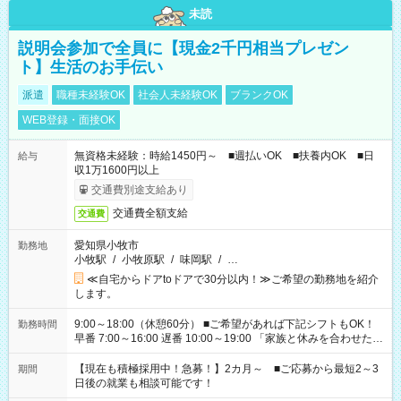
未読
説明会参加で全員に【現金2千円相当プレゼン
ト】生活のお手伝い
派遣
職種未経験OK
社会人未経験OK
ブランクOK
WEB登録・面接OK
無資格未経験：時給1450円～ ■週払いOK ■扶養内OK ■日
給与
収1万1600円以上
交通費別途支給あり
交通費全額支給
交通費
愛知県小牧市
勤務地
小牧駅
/
小牧原駅
/
味岡駅
/
…
≪自宅からドアtoドアで30分以内！≫ご希望の勤務地を紹介
します。
9:00～18:00（休憩60分） ■ご希望があれば下記シフトもOK！
勤務時間
早番 7:00～16:00 遅番 10:00～19:00 「家族と休みを合わせた
い」 「余裕を持って夕飯の準備がしたい」 「できれば残業はし
たくない」 など、ご希望を教えてくださいね。 ※Wワーク希望
【現在も積極採用中！急募！】2カ月～ ■ご応募から最短2～3
期間
の方へ 今ご覧のお仕事で希望する勤務時間と、もう1つのお仕事
日後の就業も相談可能です！
の勤務時間。 合計で週40時間を超える場合は応募できません。