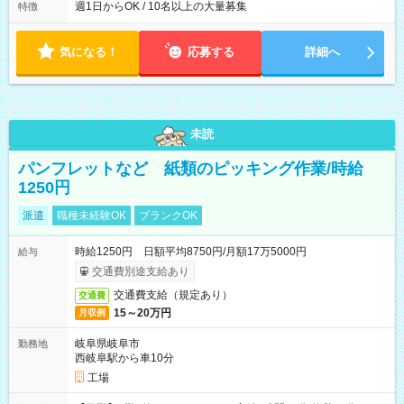
週1日からOK / 10名以上の大量募集
特徴
気になる！
応募する
詳細へ
未読
パンフレットなど 紙類のピッキング作業/時給
1250円
派遣
職種未経験OK
ブランクOK
時給1250円 日額平均8750円/月額17万5000円
給与
交通費別途支給あり
交通費支給（規定あり）
交通費
15～20万円
月収例
岐阜県岐阜市
勤務地
西岐阜駅から車10分
工場