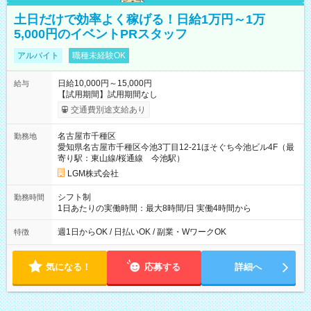
土日だけで効率よく稼げる！日給1万円～1万
5,000円のイベントPRスタッフ
アルバイト
職種未経験OK
日給10,000円～15,000円
給与
【試用期間】試用期間なし
交通費別途支給あり
名古屋市千種区
勤務地
愛知県名古屋市千種区今池3丁目12-21ほそぐち今池ビル4F（最
寄り駅：東山線/桜通線 今池駅）
LGM株式会社
シフト制
勤務時間
1日あたりの実働時間：最大8時間/日 実働4時間から
週1日からOK / 日払いOK / 副業・WワークOK
特徴
気になる！
応募する
詳細へ