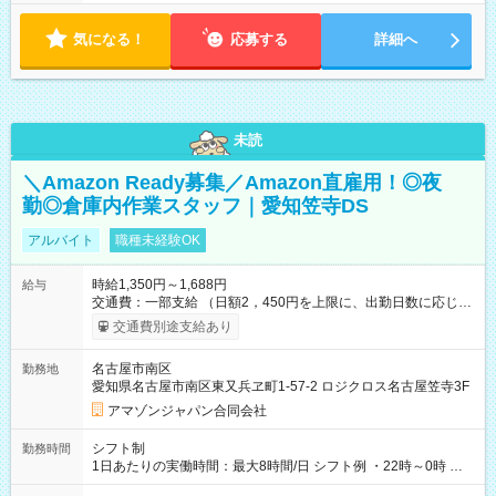
気になる！
応募する
詳細へ
未読
＼Amazon Ready募集／Amazon直雇用！◎夜
勤◎倉庫内作業スタッフ｜愛知笠寺DS
アルバイト
職種未経験OK
時給1,350円～1,688円
給与
交通費：一部支給 （日額2，450円を上限に、出勤日数に応じて
実費支給） ※22:00～翌5:00までは時給25%UP！ ■給与前払い
交通費別途支給あり
制度あり ※前払い額の上限あり、手数料無料（Amazon負担）
そのほか所定の条件が適用されます 【試用期間】試用期間なし
名古屋市南区
勤務地
愛知県名古屋市南区東又兵ヱ町1-57-2 ロジクロス名古屋笠寺3F
アマゾンジャパン合同会社
シフト制
勤務時間
1日あたりの実働時間：最大8時間/日 シフト例 ・22時～0時 入
社後、就業可能シフトをご確認の上、申請してください。