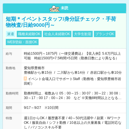
未読
短期＊イベントスタッフ/身分証チェック・手荷
物検査/日給9000円～
派遣
職種未経験OK
社会人未経験OK
大学生歓迎
ブランクOK
WEB登録・面接OK
時給1500円～1875円（一律交通費込）【収入例】5.6万円以上
給与
可能 時給1500円×7.5時間×5日間（勤務日数により異なる）
愛知県豊橋市
勤務地
豊橋駅から車15分
/
二川駅から車14分
/
赤岩口駅から車10分
イベント会場入口でサポートStaff（勤務地：愛知県豊橋市岩
田町）
勤務時間は、複数あり 05：00～15：30 07：30～22：30 08：
勤務時間
30～17：00 17：00～24：30 など ※実働8時間以上となる勤
務もあります。 【休憩】60分+他休憩あり 交替で取得します。
安全面に配慮しこまめな休憩があります。
9/17～9/27 ※10日間
期間
週1日からOK
/
履歴書不要
/
40～50代活躍中
/
副業・Wワーク
特徴
OK
/
服装自由
/
シフト勤務
/
10名以上の大量募集
/
電話対応な
し
/
パソコンスキル不要