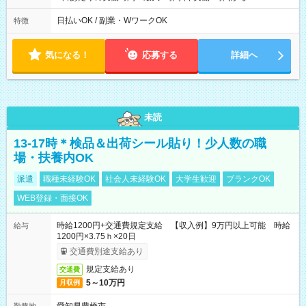
日払いOK / 副業・WワークOK
特徴
気になる！
応募する
詳細へ
未読
13-17時＊検品＆出荷シール貼り！少人数の職
場・扶養内OK
派遣
職種未経験OK
社会人未経験OK
大学生歓迎
ブランクOK
WEB登録・面接OK
時給1200円+交通費規定支給 【収入例】9万円以上可能 時給
給与
1200円×3.75ｈ×20日
交通費別途支給あり
規定支給あり
交通費
5～10万円
月収例