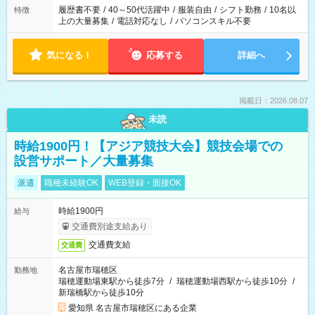
履歴書不要
/
40～50代活躍中
/
服装自由
/
シフト勤務
/
10名以
特徴
上の大量募集
/
電話対応なし
/
パソコンスキル不要
気になる！
応募する
詳細へ
掲載日：2026.08.07
未読
時給1900円！【アジア競技大会】競技会場での
設営サポート／大量募集
派遣
職種未経験OK
WEB登録・面接OK
時給1900円
給与
交通費別途支給あり
交通費支給
交通費
名古屋市瑞穂区
勤務地
瑞穂運動場東駅から徒歩7分
/
瑞穂運動場西駅から徒歩10分
/
新瑞橋駅から徒歩10分
愛知県 名古屋市瑞穂区にある企業