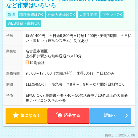
など作業はいろいろ
派遣
職種未経験OK
社会人未経験OK
大学生歓迎
ブランクOK
WEB登録・面接OK
時給1400円 ＊日給9,800円＝時給1,400円×実働7時間 ＊日払
給与
い・週払い（速払システム）制度あり
名古屋市西区
勤務地
上小田井駅から無料送迎バス10分
印刷会社
9：00～17：00（実働7時間、休憩60分） ＊日勤のみ
勤務時間
1日単発OK！ ※急募 ＊8月～、9月～など開始日相談OK
期間
日払いOK
/
履歴書不要
/
40～50代活躍中
/
10名以上の大量募
特徴
集
/
パソコンスキル不要
気になる！
応募する
詳細へ
掲載日：2026.08.06