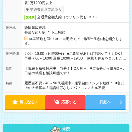
収1万1200円以上
交通費別途支給あり
交通費全額支給（ガソリン代もOK！）
交通費
静岡県駿東郡
勤務地
長泉なめり駅
/
下土狩駅
≪車通勤もOK！≫ご自宅近くでご希望の勤務地を紹介しま
す。
9:00～18:00（休憩60分） ■ご希望があれば下記シフトもOK！
勤務時間
早番 7:00～16:00 遅番 10:00～19:00 「家族と休みを合わせた
い」 「余裕を持って夕飯の準備がしたい」 「できれば残業はし
たくない」 など、ご希望を教えてくださいね。 ※Wワーク希望
【現在も積極採用中！急募！】2カ月～ ■ご応募から最短2～3
期間
の方へ 今ご覧のお仕事で希望する勤務時間と、もう1つのお仕事
日後の就業も相談可能です！
の勤務時間。 合計で週40時間を超える場合は応募できません。
履歴書不要
/
40～50代活躍中
/
服装自由
/
シフト勤務
/
10名以
特徴
上の大量募集
/
電話対応なし
/
パソコンスキル不要
気になる！
応募する
詳細へ
未読