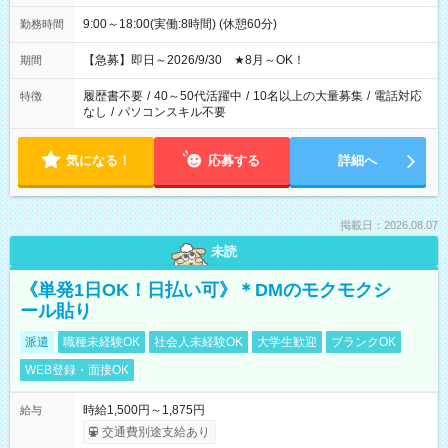
9:00～18:00(実働:8時間) (休憩60分)
勤務時間
【急募】即日～2026/9/30 ★8月～OK！
期間
履歴書不要
/
40～50代活躍中
/
10名以上の大量募集
/
電話対応
特徴
なし
/
パソコンスキル不要
気になる！
応募する
詳細へ
掲載日：2026.08.07
未読
《単発1日OK！日払い可》＊DMのモクモクシ
ール貼り
派遣
職種未経験OK
社会人未経験OK
大学生歓迎
ブランクOK
WEB登録・面接OK
時給1,500円～1,875円
給与
交通費別途支給あり