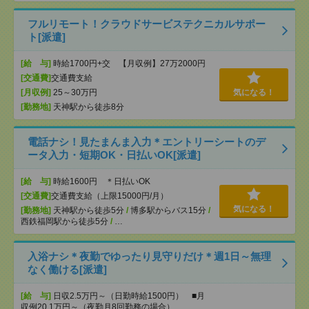
フルリモート！クラウドサービステクニカルサポー
ト[派遣]
[給 与]
時給1700円+交 【月収例】27万2000円
[交通費]
交通費支給
[月収例]
25～30万円
気になる！
[勤務地]
天神駅から徒歩8分
電話ナシ！見たまんま入力＊エントリーシートのデ
ータ入力・短期OK・日払いOK[派遣]
[給 与]
時給1600円 ＊日払いOK
[交通費]
交通費支給（上限15000円/月）
気になる！
[勤務地]
天神駅から徒歩5分
/
博多駅からバス15分
/
西鉄福岡駅から徒歩5分
/
…
入浴ナシ＊夜勤でゆったり見守りだけ＊週1日～無理
なく働ける[派遣]
[給 与]
日収2.5万円～（日勤時給1500円） ■月
収例20.1万円～（夜勤月8回勤務の場合）