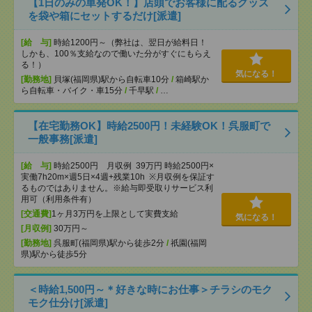
【1日のみの単発OK！】店頭でお客様に配るグッズ
を袋や箱にセットするだけ[派遣]
[給 与]
時給1200円～（弊社は、翌日が給料日！
しかも、100％支給なので働いた分がすぐにもらえ
る！）
気になる！
[勤務地]
貝塚(福岡県)駅から自転車10分
/
箱崎駅か
ら自転車・バイク・車15分
/
千早駅
/
…
【在宅勤務OK】時給2500円！未経験OK！呉服町で
一般事務[派遣]
[給 与]
時給2500円 月収例 39万円 時給2500円×
実働7h20m×週5日×4週+残業10h ※月収例を保証す
るものではありません。※給与即受取りサービス利
用可（利用条件有）
[交通費]
1ヶ月3万円を上限として実費支給
気になる！
[月収例]
30万円～
[勤務地]
呉服町(福岡県)駅から徒歩2分
/
祇園(福岡
県)駅から徒歩5分
＜時給1,500円～＊好きな時にお仕事＞チラシのモク
モク仕分け[派遣]