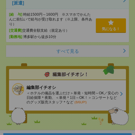
[派遣]
[給 与]
時給1500円～1600円 ※スマホでかんた
んに前払いで給与が受け取れます（※上限、条件あ
り）
気になる！
[交通費]
交通費全額支給（規定あり）
[勤務地]
博多駅から徒歩10分
すべて見る
編集部イチオシ
＜ホテルの備品を運ぶだけ＞単発・短時間～OK／安心の
日給保障＊夜勤、＜単発＊1日～OK！＞コンサートなど
のグッズ販売スタッフ＊など
(8/6UP!)