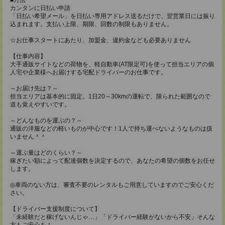
カンタンに日払い申請
「日払い希望メール」を日払い専用アドレス送るだけで、翌営業日には振り
込まれます。支払い上限、期限、回数の制限もありません。
☆お仕事スタートにあたり、加盟金、違約金なども必要ありません
【仕事内容】
大手通販サイトなどの荷物を、軽自動車(AT限定可)を使って担当エリアの個
人宅や企業様へお届けする宅配ドライバーのお仕事です。
～お届け先は？～
担当エリアは基本的に固定。1日20～30kmの運転で、限られた範囲なので
道も覚えやすいです。
～どんなものを運ぶの？～
通販の洋服などの軽いものが中心です！1人で持ち運べないようなものは扱
いません＾＾
～運ぶ量はどのくらい？～
稼ぎたい額によって配達個数を決定するので、あなたの希望の個数をお任せ
します。
◎車両のない方は、審査不要のレンタルもご用意していますのでご安心くだ
さい。
【ドライバー支援制度について】
「未経験だと稼げないんじゃ…」「ドライバー経験がないから不安」そんな
方もご安心を！