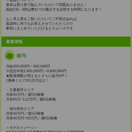
基本は受け身で臨んでいただいて問題ありません！
面談の8～9割は弊社での働き方を説明する時間になります！
もし求人票をご覧いただいてご不明点あれば、
面談時に何でもお答えさせていただくので、
事前にまとめていただけるとスムーズです。
募集情報
給与
月給450,000円～800,000円
※想定年収5,400,000円～9,600,000円
★配達個数が増えるとさらに給与UP！
1番稼ぐ人で月120万ほど！
・主要都市エリア
月収55万円／週5日稼働
月収65万~112万円／週6日稼働
・地方郊外エリア
月収40万円／週5日稼働
月収40万円~50万円／週6日稼働
＜モデルイメージ＞