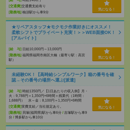
[交通費]
交通費支給有り
気になる！
[勤務地]
柚須駅から車9分
★リペアスタッフ★モクモク作業好きにオススメ！
柔軟シフトでプライベート充実！＞＞WEB面接OK！
[アルバイト]
[給 与]
日給10,000円～13,000円
[勤務地]
福岡県福岡市南区大楠（最寄り駅：高宮
気になる！
駅）
未経験OK！【高時給シンプルワーク】箱の番号を確
認→その番号の場所へ運ぶ[派遣]
[給 与]
時給1350円／【1日あたりの収入例】月・
火：9,788円＝1,350円×6時間＋残業代（1時間：
1,688円） 水～金：8,100円＝1,350円×6時間
[交通費]
実費支給／当社規定あり。
気になる！
[勤務地]
貝塚(福岡県)駅から車6分
/
吉塚駅から車9
分
/
博多駅から車10分