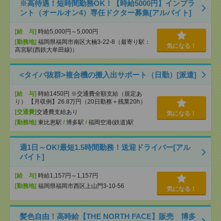
※高待遇！短時間勤務OK！【時給5000円】インプラ
ント（オールオン4）専任ドクター募集[アルバイト]
[給 与]
時給5,000円～5,000円
[勤務地]
福岡県福岡市南区大楠3-22-8（最寄り駅：
気になる！
高宮駅(西鉄大牟田線)）
<タイパ抜群>複合機の搬入出サポート（日勤）[派遣]
[給 与]
時給1450円 ※交通費全額支給（規定あ
り） 【月収例】26.8万円（20日勤務＋残業20h）
[交通費]
交通費支給あり
気になる！
[勤務地]
東比恵駅
/
博多駅
/
福岡空港(鉄道)駅
週1日～OK!最短1.5時間勤務！送迎ドライバー[アル
バイト]
[給 与]
時給1,157円～1,157円
[勤務地]
福岡県福岡市西区上山門3-10-56
気になる！
髪色自由！高時給【THE NORTH FACE】販売 博多