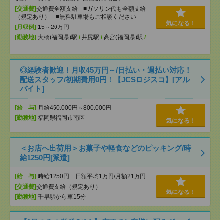
[交通費]
交通費全額支給 ■ガソリン代も全額支給
（規定あり） ■無料駐車場もご相談ください
気になる！
[月収例]
15～20万円
[勤務地]
大橋(福岡県)駅
/
井尻駅
/
高宮(福岡県)駅
/
…
◎経験者歓迎！月収45万円～/日払い・週払い対応！
配送スタッフ/初期費用0円！【JCSロジスコ】[アル
バイト]
[給 与]
月給450,000円～800,000円
[勤務地]
福岡県福岡市南区
気になる！
＜お店へ出荷用＞お菓子や軽食などのピッキング/時
給1250円[派遣]
[給 与]
時給1250円 日額平均1万円/月額21万円
[交通費]
交通費支給（規定あり）
気になる！
[勤務地]
千早駅から車15分