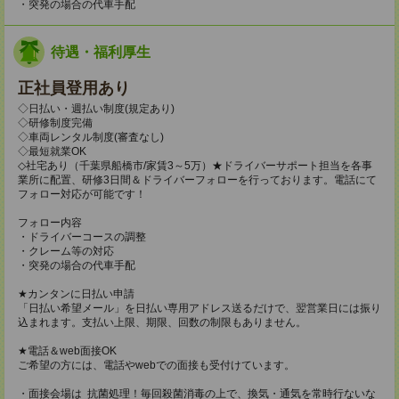
・突発の場合の代車手配
待遇・福利厚生
正社員登用あり
◇日払い・週払い制度(規定あり)
◇研修制度完備
◇車両レンタル制度(審査なし)
◇最短就業OK
◇社宅あり（千葉県船橋市/家賃3～5万）★ドライバーサポート担当を各事
業所に配置、研修3日間＆ドライバーフォローを行っております。電話にて
フォロー対応が可能です！
フォロー内容
・ドライバーコースの調整
・クレーム等の対応
・突発の場合の代車手配
★カンタンに日払い申請
「日払い希望メール」を日払い専用アドレス送るだけで、翌営業日には振り
込まれます。支払い上限、期限、回数の制限もありません。
★電話＆web面接OK
ご希望の方には、電話やwebでの面接も受付けています。
・面接会場は 抗菌処理！毎回殺菌消毒の上で、換気・通気を常時行ないな