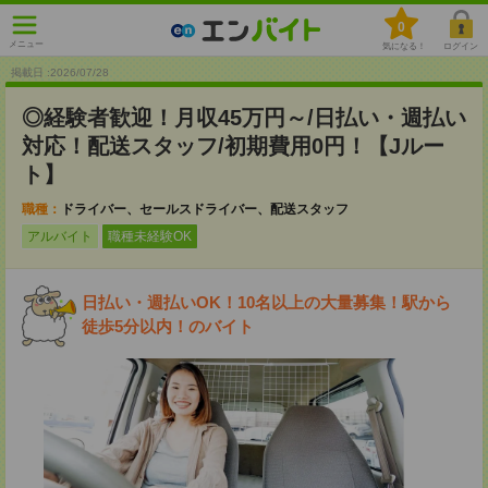
0
メニュー
気になる！
ログイン
掲載日 :2026
/
07
/
28
◎経験者歓迎！月収45万円～/日払い・週払い
対応！配送スタッフ/初期費用0円！【Jルー
ト】
職種：
ドライバー、セールスドライバー、配送スタッフ
アルバイト
職種未経験OK
日払い・週払いOK！10名以上の大量募集！駅から
徒歩5分以内！のバイト