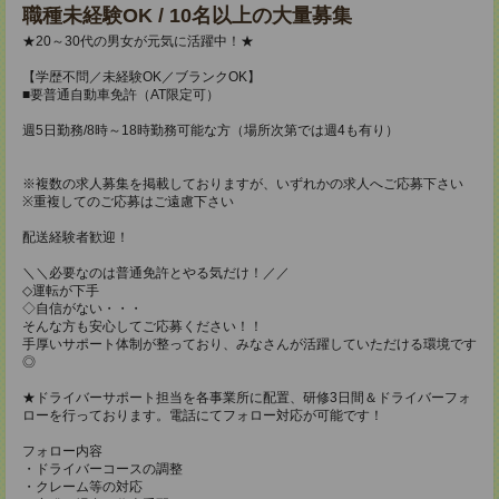
職種未経験OK / 10名以上の大量募集
★20～30代の男女が元気に活躍中！★
【学歴不問／未経験OK／ブランクOK】
■要普通自動車免許（AT限定可）
週5日勤務/8時～18時勤務可能な方（場所次第では週4も有り）
※複数の求人募集を掲載しておりますが、いずれかの求人へご応募下さい
※重複してのご応募はご遠慮下さい
配送経験者歓迎！
＼＼必要なのは普通免許とやる気だけ！／／
◇運転が下手
◇自信がない・・・
そんな方も安心してご応募ください！！
手厚いサポート体制が整っており、みなさんが活躍していただける環境です
◎
★ドライバーサポート担当を各事業所に配置、研修3日間＆ドライバーフォ
ローを行っております。電話にてフォロー対応が可能です！
フォロー内容
・ドライバーコースの調整
・クレーム等の対応