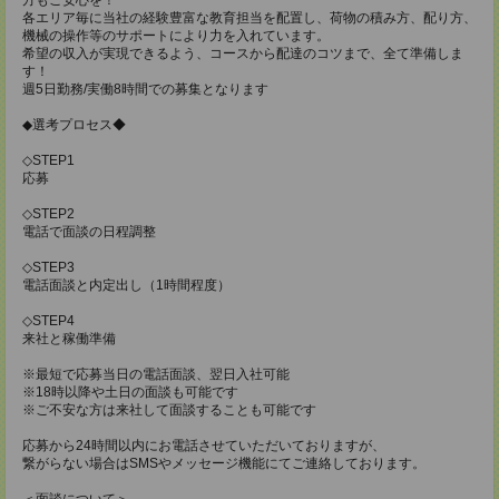
各エリア毎に当社の経験豊富な教育担当を配置し、荷物の積み方、配り方、
機械の操作等のサポートにより力を入れています。
希望の収入が実現できるよう、コースから配達のコツまで、全て準備しま
す！
週5日勤務/実働8時間での募集となります
◆選考プロセス◆
◇STEP1
応募
◇STEP2
電話で面談の日程調整
◇STEP3
電話面談と内定出し（1時間程度）
◇STEP4
来社と稼働準備
※最短で応募当日の電話面談、翌日入社可能
※18時以降や土日の面談も可能です
※ご不安な方は来社して面談することも可能です
応募から24時間以内にお電話させていただいておりますが、
繋がらない場合はSMSやメッセージ機能にてご連絡しております。
＜面談について＞