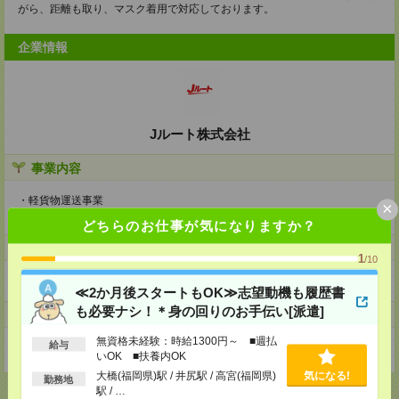
がら、距離も取り、マスク着用で対応しております。
企業情報
Jルート株式会社
事業内容
・軽貨物運送事業
×
・企業専属便
どちらのお仕事が気になりますか？
ホームページ
1
/10
https://en-gage.net/jcsentrytokyo_saiyo/
≪2か月後スタートもOK≫志望動機も履歴書
も必要ナシ！＊身の回りのお手伝い[派遣]
事業所
無資格未経験：時給1300円～ ■週払
給与
東京都杉並区天沼三丁目30-40フヨウハウス203号室
いOK ■扶養内OK
大橋(福岡県)駅 / 井尻駅 / 高宮(福岡県)
気になる!
勤務地
駅 / …