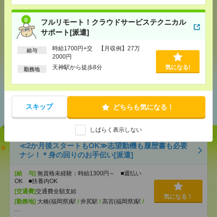
フルリモート！クラウドサービステクニカル
応募ページへ
サポート[派遣]
時給1700円+交 【月収例】27万
給与
2000円
気になる！
天神駅から徒歩8分
気になる!
勤務地
あなたの閲覧履歴からの
おすすめ
スキップ
どちらも気になる！
しばらく表示しない
≪2か月後スタートもOK≫志望動機も履歴書も必要
ナシ！＊身の回りのお手伝い[派遣]
[給 与]
無資格未経験：時給1300円～ ■週払い
OK ■扶養内OK
[交通費]
交通費全額支給
気になる！
[勤務地]
大橋(福岡県)駅
/
井尻駅
/
高宮(福岡県)駅
/
…