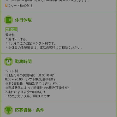
Jルート株式会社
休日休暇
休日休暇
週休制
＊週休2日休み。
＊1ヶ月単位の固定休シフト制です。
＊お休みの希望曜日は、電話面談時にご相談ください。
勤務時間
シフト制
1日あたりの実働時間：最大8時間/日
8:00～20:00（シフト制/実働8時間）
※週5日勤務（場所次第では週4も有り）
※配達状況によって時間外での勤務可能性有り
※案件により多少の前後あり
※配達が完了次第、帰社OKです
応募資格・条件