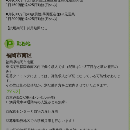
■月収50万円 (27歳男性/江東区在住)※元建築関係
1日150個配達×25日勤務(日休み)
■月収80万円(43歳男性/墨田区在住)※元営業
1日200個配達×25日勤務(月休み)
【試用期間】試用期間なし
勤務地
福岡市南区
福岡県福岡市南区
※福岡県福岡市南区内で働く求人です（配達は1～3丁目など狭い範囲の
み）
応募タイミングによっては、募集求人が〆切になっている可能性がありま
す。
その際は別の勤務地か、別な働き方をご案内させていただきます。
アクセス
◎車通勤OK(車両レンタル完備)
∟満員電車や通勤時の人混みとも無縁♪
◎配送センターと自宅の直行直帰
◎募集勤務地区での積極採用を行ないます！
※ご契約時/研修時にお近くの事業所に御来社いただきます。