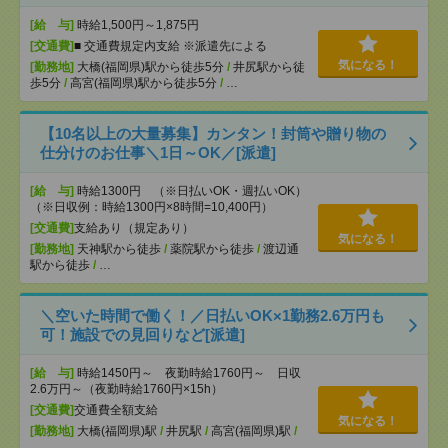
[給 与]
時給1,500円～1,875円
[交通費]
■ 交通費規定内支給 ※派遣先による
気になる！
[勤務地]
大橋(福岡県)駅から徒歩5分
/
井尻駅から徒
歩5分
/
高宮(福岡県)駅から徒歩5分
/
…
【10名以上の大量募集】カンタン！封筒や贈り物の
仕分けのお仕事＼1日～OK／[派遣]
[給 与]
時給1300円 （※日払いOK・週払いOK）
（※日収例：時給1300円×8時間=10,400円）
[交通費]
支給あり（規定あり）
気になる！
[勤務地]
天神駅から徒歩
/
薬院駅から徒歩
/
渡辺通
駅から徒歩
/
…
＼空いた時間で働く！／日払いOK×1勤務2.6万円も
可！施設での見回りなど[派遣]
[給 与]
時給1450円～ 夜勤時給1760円～ 日収
2.6万円～（夜勤時給1760円×15h）
[交通費]
交通費全額支給
気になる！
[勤務地]
大橋(福岡県)駅
/
井尻駅
/
高宮(福岡県)駅
/
…