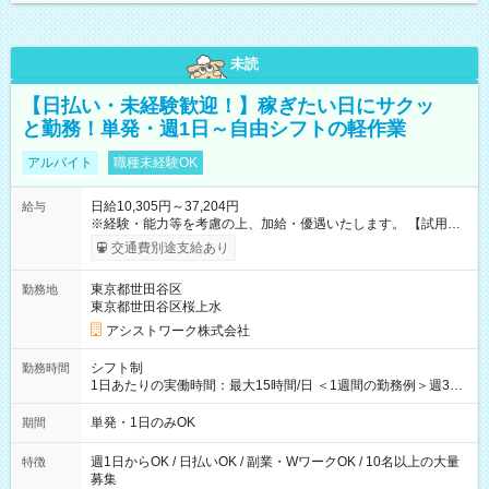
未読
【日払い・未経験歓迎！】稼ぎたい日にサクッ
と勤務！単発・週1日～自由シフトの軽作業
アルバイト
職種未経験OK
日給10,305円～37,204円
給与
※経験・能力等を考慮の上、加給・優遇いたします。 【試用期
間】試用期間なし
交通費別途支給あり
東京都世田谷区
勤務地
東京都世田谷区桜上水
アシストワーク株式会社
シフト制
勤務時間
1日あたりの実働時間：最大15時間/日 ＜1週間の勤務例＞週3回
勤務 勤務：月・水・金 休み：火・木・土・日 好きな時にお仕事
可能です！ ※1日あたりの最大実働時間は日勤、夜勤共に勤務し
単発・1日のみOK
期間
た時間になります。
週1日からOK / 日払いOK / 副業・WワークOK / 10名以上の大量
特徴
募集