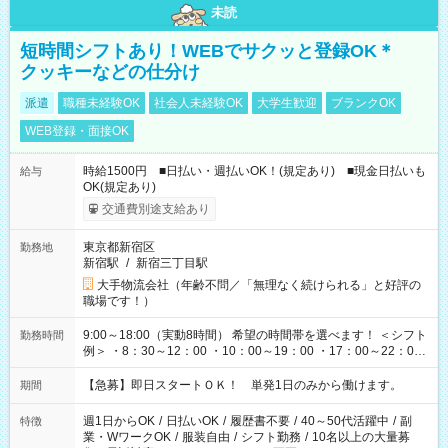
未読
短時間シフトあり！WEBでサクッと登録OK＊
クッキーなどの仕分け
派遣
職種未経験OK
社会人未経験OK
大学生歓迎
ブランクOK
WEB登録・面接OK
時給1500円 ■日払い・週払いOK！(規定あり) ■現金日払いも
給与
OK(規定あり)
交通費別途支給あり
東京都新宿区
勤務地
新宿駅
/
新宿三丁目駅
大手物流会社（年齢不問／「無理なく続けられる」と好評の
職場です！）
9:00～18:00（実動8時間） 希望の時間帯を選べます！ ＜シフト
勤務時間
例＞ ・8：30～12：00 ・10：00～19：00 ・17：00～22：00
・13：00～22：00 ・22：00～翌6：00 など
【急募】即日スタートＯＫ！ 単発1日のみから働けます。
期間
週1日からOK
/
日払いOK
/
履歴書不要
/
40～50代活躍中
/
副
特徴
業・WワークOK
/
服装自由
/
シフト勤務
/
10名以上の大量募