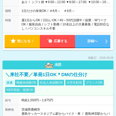
あり！ シフト例 ▼9:00～12:00 ▼9:00～17:00 ▼10:00～19:00
▼18:00～21:00
1日だけの単発OK！＃8月～ ＃9月～
期間
週1日からOK
/
日払いOK
/
40～50代活躍中
/
副業・Wワーク
特徴
OK
/
服装自由
/
シフト勤務
/
10名以上の大量募集
/
電話対応な
し
/
パソコンスキル不要
気になる！
応募する
詳細へ
掲載日：2026.08.05
未読
＼来社不要／単発1日OK＊DMの仕分け
派遣
職種未経験OK
社会人未経験OK
大学生歓迎
ブランクOK
WEB登録・面接OK
時給1,500円～1,875円
給与
茨城県鹿嶋市
勤務地
鹿島サッカースタジアム駅からバイク・車
/
鹿島神宮駅からバ