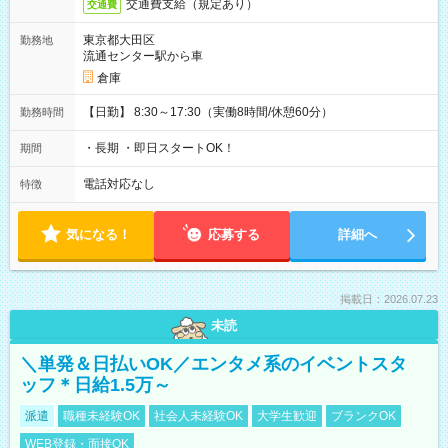
交通費支給（規定あり）
交通費
東京都大田区
勤務地
流通センター駅から車
倉庫
【日勤】 8:30～17:30（実働8時間/休憩60分）
勤務時間
・長期 ・即日スタートOK！
期間
電話対応なし
特徴
気になる！
応募する
詳細へ
掲載日：2026.07.23
未読
＼単発＆日払いOK／エンタメ系のイベントスタ
ッフ＊日給1.5万～
派遣
職種未経験OK
社会人未経験OK
大学生歓迎
ブランクOK
WEB登録・面接OK