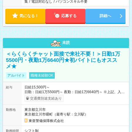
集
/
電話対応なし
/
パソコンスキル不要
気になる！
応募する
詳細へ
未読
＜らくらくチャット面接で来社不要！＞日勤1万
5500円・夜勤1万6640円★初バイトにもオスス
メ★
アルバイト
職種未経験OK
日給15,500円～
給与
日勤：日給1万5500円～ 夜勤：日給1万6640円～ ※上記、入社
祝手当4000円含む(25勤務まで) ┗新任研修の終了から100日以内
交通費別途支給あり
┗規定あり ／ 経験や年齢を問わず、 頑張った方全員に支給され
ます！ ＼ ■日給保証あり！ お仕事が早く終わっても、 その日の
東京都立川市
勤務地
日給は全額支給！ ■月22日以上勤務すると… 日給1000円UP！ ■
東京都立川市曙町（最寄り駅：立川駅）
日払い・週払い・前払いOK！ 給与即時払いサービス『クリア
(CRIA)』で 最短当日にコンビニATMから 現金で給与を受け取れ
東亜警備保障株式会社
ます♪ ※稼働分・規定あり ■法定研修(7h×3日間)中も 手当をしっ
かり【3万円】支給！ ┗研修手当の一部(9，000円)は手渡しで支
シフト制
勤務時間