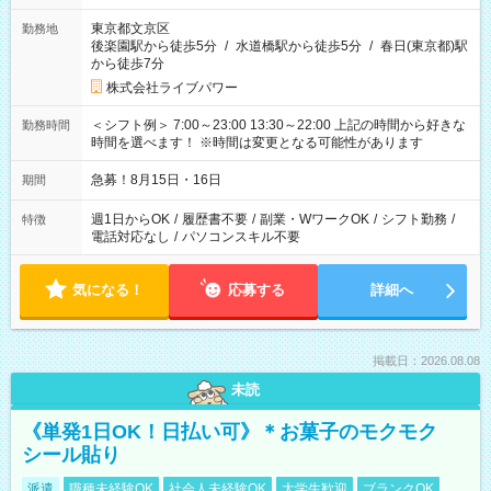
東京都文京区
勤務地
後楽園駅から徒歩5分
/
水道橋駅から徒歩5分
/
春日(東京都)駅
から徒歩7分
株式会社ライブパワー
＜シフト例＞ 7:00～23:00 13:30～22:00 上記の時間から好きな
勤務時間
時間を選べます！ ※時間は変更となる可能性があります
急募！8月15日・16日
期間
週1日からOK
/
履歴書不要
/
副業・WワークOK
/
シフト勤務
/
特徴
電話対応なし
/
パソコンスキル不要
気になる！
応募する
詳細へ
掲載日：2026.08.08
未読
《単発1日OK！日払い可》＊お菓子のモクモク
シール貼り
派遣
職種未経験OK
社会人未経験OK
大学生歓迎
ブランクOK