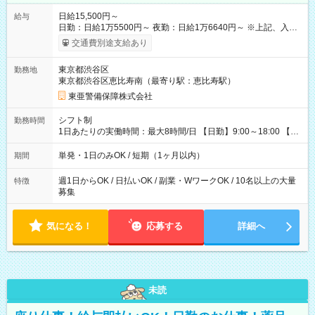
日給15,500円～
給与
日勤：日給1万5500円～ 夜勤：日給1万6640円～ ※上記、入社
祝手当4000円含む(25勤務まで) ┗新任研修の終了から100日以内
交通費別途支給あり
┗規定あり ／ 経験や年齢を問わず、 頑張った方全員に支給され
ます！ ＼ ■日給保証あり！ お仕事が早く終わっても、 その日の
東京都渋谷区
勤務地
日給は全額支給！ ■月22日以上勤務すると… 日給1000円UP！ ■
東京都渋谷区恵比寿南（最寄り駅：恵比寿駅）
日払い・週払い・前払いOK！ 給与即時払いサービス『クリア
(CRIA)』で 最短当日にコンビニATMから 現金で給与を受け取れ
東亜警備保障株式会社
ます♪ ※稼働分・規定あり ■法定研修(7h×3日間)中も 手当をしっ
かり【3万円】支給！ ┗研修手当の一部(9，000円)は手渡しで支
シフト制
勤務時間
給 ┗昼食代も別途支給(500円×3日間） ┗研修期間中も交通費全
1日あたりの実働時間：最大8時間/日 【日勤】9:00～18:00 【夜
額支給 【試用期間】試用期間なし
勤】20:00～翌5:00 ・【日勤のみ】【夜勤のみ】もOK♪ ・自分
の都合に合わせて稼げます◎ ・シフトの申告は電話・メールで
単発・1日のみOK / 短期（1ヶ月以内）
期間
OK♪ ┗お仕事したい日を電話かメールで連絡！ ★週5勤務や、プ
ライベートの予定に 合わせて好きな時など、自由に働けます
週1日からOK / 日払いOK / 副業・WワークOK / 10名以上の大量
特徴
募集
気になる！
応募する
詳細へ
未読