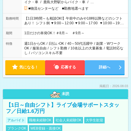
イク・車
/
鹿島大野駅からバイク・車
/
…
■物流センターなど ■勤務地選べます
【1日3時間～も相談OK!】午前中のみや18時以降などのシフト
勤務時間
あり！ シフト例 ▼9:00～12:00 ▼9:00～17:00 ▼10:00～19:00
▼18:00～21:00
1日だけの単発OK！＃8月～ ＃9月～
期間
週1日からOK
/
日払いOK
/
40～50代活躍中
/
副業・Wワーク
特徴
OK
/
服装自由
/
シフト勤務
/
10名以上の大量募集
/
電話対応な
し
/
パソコンスキル不要
気になる！
応募する
詳細へ
掲載日：2026.08.03
未読
【1日～自由シフト】ライブ会場サポートスタッ
フ／日給1.6万円
アルバイト
職種未経験OK
社会人未経験OK
大学生歓迎
ブランクOK
WEB登録・面接OK