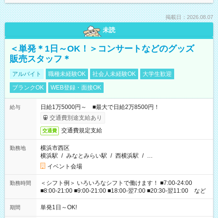
掲載日：2026.08.07
未読
＜単発＊1日～OK！＞コンサートなどのグッズ
販売スタッフ＊
アルバイト
職種未経験OK
社会人未経験OK
大学生歓迎
ブランクOK
WEB登録・面接OK
日給1万5000円～ ■最大で日給2万8500円！
給与
交通費別途支給あり
交通費規定支給
交通費
横浜市西区
勤務地
横浜駅
/
みなとみらい駅
/
西横浜駅
/
…
イベント会場
＜シフト例＞ いろいろなシフトで働けます！ ■7:00-24:00
勤務時間
■8:00-21:00 ■9:00-21:00 ■18:00-翌7:00 ■20:30-翌11:00 など
単発1日～OK!
期間