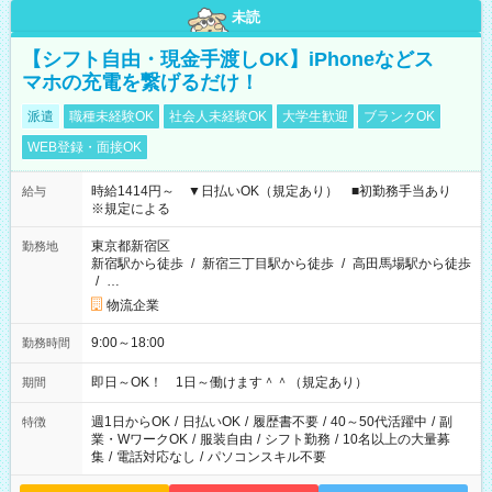
未読
【シフト自由・現金手渡しOK】iPhoneなどス
マホの充電を繋げるだけ！
派遣
職種未経験OK
社会人未経験OK
大学生歓迎
ブランクOK
WEB登録・面接OK
時給1414円～ ▼日払いOK（規定あり） ■初勤務手当あり
給与
※規定による
東京都新宿区
勤務地
新宿駅から徒歩
/
新宿三丁目駅から徒歩
/
高田馬場駅から徒歩
/
…
物流企業
9:00～18:00
勤務時間
即日～OK！ 1日～働けます＾＾（規定あり）
期間
週1日からOK
/
日払いOK
/
履歴書不要
/
40～50代活躍中
/
副
特徴
業・WワークOK
/
服装自由
/
シフト勤務
/
10名以上の大量募
集
/
電話対応なし
/
パソコンスキル不要