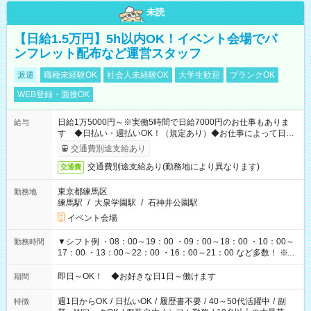
未読
【日給1.5万円】5h以内OK！イベント会場でパ
ンフレット配布など運営スタッフ
派遣
職種未経験OK
社会人未経験OK
大学生歓迎
ブランクOK
WEB登録・面接OK
日給1万5000円～※実働5時間で日給7000円のお仕事もありま
給与
す ◆日払い・週払いOK！（規定あり）◆お仕事によって日給
も異なります
交通費別途支給あり
交通費別途支給あり(勤務地により異なります)
交通費
東京都練馬区
勤務地
練馬駅
/
大泉学園駅
/
石神井公園駅
イベント会場
▼シフト例 ・08：00～19：00 ・09：00～18：00 ・10：00～
勤務時間
17：00 ・13：00～22：00 ・16：00～21：00 など多数！ ※お
仕事により勤務時間が異なります
即日～OK！ ◆お好きな日1日～働けます
期間
週1日からOK
/
日払いOK
/
履歴書不要
/
40～50代活躍中
/
副
特徴