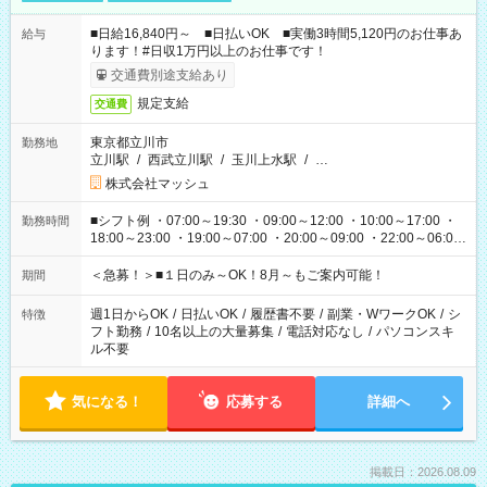
■日給16,840円～ ■日払いOK ■実働3時間5,120円のお仕事あ
給与
ります！#日収1万円以上のお仕事です！
交通費別途支給あり
規定支給
交通費
東京都立川市
勤務地
立川駅
/
西武立川駅
/
玉川上水駅
/
…
株式会社マッシュ
■シフト例 ・07:00～19:30 ・09:00～12:00 ・10:00～17:00 ・
勤務時間
18:00～23:00 ・19:00～07:00 ・20:00～09:00 ・22:00～06:00
etc ★最短で3時間で5,120円のお仕事から 15時間で2万円近く稼
げるお仕事も！ ご希望のお時間に合わせてご紹介！ ※シフトは
＜急募！＞■１日のみ～OK！8月～もご案内可能！
期間
現場によって異なります。 ※勿論、休憩時間はあるのでご安心
ください！
週1日からOK
/
日払いOK
/
履歴書不要
/
副業・WワークOK
/
シ
特徴
フト勤務
/
10名以上の大量募集
/
電話対応なし
/
パソコンスキ
ル不要
気になる！
応募する
詳細へ
掲載日：2026.08.09