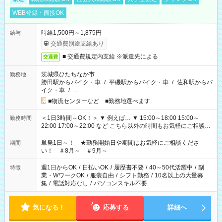
WEB登録・面接OK
時給1,500円～1,875円
給与
交通費別途支給あり
■ 交通費規定内支給 ※派遣先による
交通費
茨城県ひたちなか市
勤務地
勝田駅からバイク・車
/
平磯駅からバイク・車
/
佐和駅からバ
イク・車
/
…
■物流センターなど ■勤務地選べます
＜1日3時間～OK！＞ ▼ 例えば… ▼ 15:00～18:00 15:00～
勤務時間
22:00 17:00～22:00 など こちら以外の時間もお気軽にご相談く
ださい！
単発1日～！ ★勤務開始日や期間はお気軽にご相談くださ
期間
い！ ＃8月～ ＃9月～
週1日からOK
/
日払いOK
/
履歴書不要
/
40～50代活躍中
/
副
特徴
業・WワークOK
/
服装自由
/
シフト勤務
/
10名以上の大量募
集
/
電話対応なし
/
パソコンスキル不要
気になる！
応募する
詳細へ