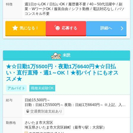
週1日からOK
/
日払いOK
/
履歴書不要
/
40～50代活躍中
/
副
特徴
業・WワークOK
/
服装自由
/
シフト勤務
/
電話対応なし
/
パソ
コンスキル不要
気になる！
応募する
詳細へ
未読
★☆日勤1万5500円・夜勤1万6640円★☆日払
い・直行直帰・週1～OK！★初バイトにもオス
スメ★
アルバイト
職種未経験OK
日給15,500円～
給与
日勤：日給1万5500円～ 夜勤：日給1万6640円～ ※上記、入社
祝手当4000円含む(25勤務まで) ┗新任研修の終了から100日以内
交通費別途支給あり
┗規定あり ／ 経験や年齢を問わず、 頑張った方全員に支給され
ます！ ＼ ■日給保証あり！ お仕事が早く終わっても、 その日の
さいたま市大宮区
勤務地
日給は全額支給！ ■月22日以上勤務すると… 日給1000円UP！ ■
埼玉県さいたま市大宮区錦町（最寄り駅：大宮駅）
日払い・週払い・前払いOK！ 給与即時払いサービス『クリア