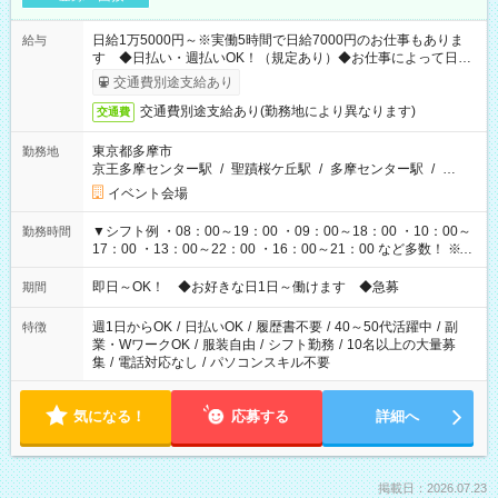
日給1万5000円～※実働5時間で日給7000円のお仕事もありま
給与
す ◆日払い・週払いOK！（規定あり）◆お仕事によって日給
も異なります
交通費別途支給あり
交通費別途支給あり(勤務地により異なります)
交通費
東京都多摩市
勤務地
京王多摩センター駅
/
聖蹟桜ケ丘駅
/
多摩センター駅
/
…
イベント会場
▼シフト例 ・08：00～19：00 ・09：00～18：00 ・10：00～
勤務時間
17：00 ・13：00～22：00 ・16：00～21：00 など多数！ ※お
仕事により勤務時間が異なります
即日～OK！ ◆お好きな日1日～働けます ◆急募
期間
週1日からOK
/
日払いOK
/
履歴書不要
/
40～50代活躍中
/
副
特徴
業・WワークOK
/
服装自由
/
シフト勤務
/
10名以上の大量募
集
/
電話対応なし
/
パソコンスキル不要
気になる！
応募する
詳細へ
掲載日：2026.07.23