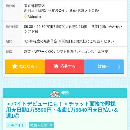
東京都新宿区
勤務地
新宿三丁目駅から徒歩2分
/
新宿(東京メトロ)駅
Valextra
09:30～20:30 実働7.5時間／休憩1.5時間 営業時間に合わせた
勤務時間
シフト制
3か月程度の短期予定 ※開始日はお気軽にご相談ください
期間
副業・WワークOK
/
シフト勤務
/
パソコンスキル不要
特徴
気になる！
応募する
詳細へ
未読
＜バイトデビューにも！＞チャット面接で即採
用★日勤1万5500円・夜勤1万6640円★日払い＆
週1◎
アルバイト
職種未経験OK