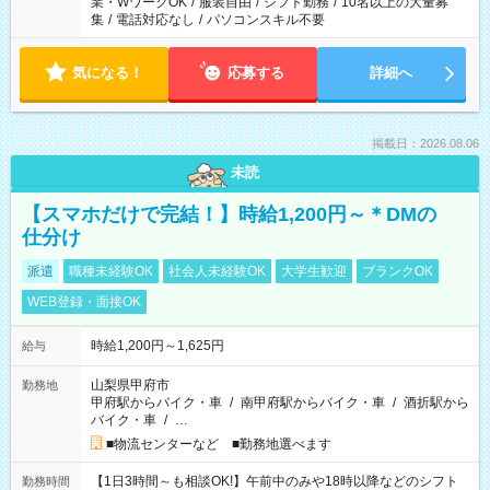
業・WワークOK
/
服装自由
/
シフト勤務
/
10名以上の大量募
集
/
電話対応なし
/
パソコンスキル不要
気になる！
応募する
詳細へ
掲載日：2026.08.06
未読
【スマホだけで完結！】時給1,200円～＊DMの
仕分け
派遣
職種未経験OK
社会人未経験OK
大学生歓迎
ブランクOK
WEB登録・面接OK
時給1,200円～1,625円
給与
山梨県甲府市
勤務地
甲府駅からバイク・車
/
南甲府駅からバイク・車
/
酒折駅から
バイク・車
/
…
■物流センターなど ■勤務地選べます
【1日3時間～も相談OK!】午前中のみや18時以降などのシフト
勤務時間