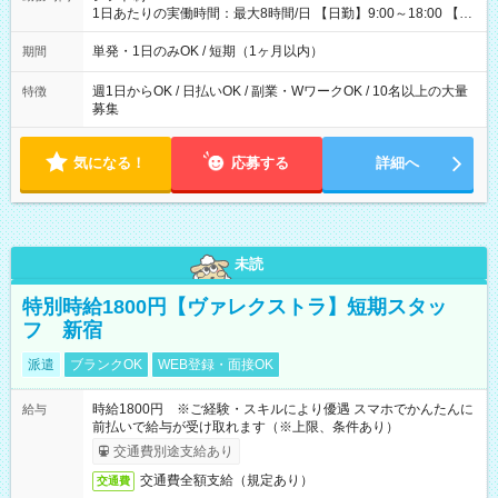
給 ┗昼食代も別途支給(500円×3日間） ┗研修期間中も交通費全
1日あたりの実働時間：最大8時間/日 【日勤】9:00～18:00 【夜
額支給 【試用期間】試用期間なし
勤】20:00～翌5:00 ・【日勤のみ】【夜勤のみ】もOK♪ ・自分
の都合に合わせて稼げます◎ ・シフトの申告は電話・メールで
単発・1日のみOK / 短期（1ヶ月以内）
期間
OK♪ ┗お仕事したい日を電話かメールで連絡！ ★週5勤務や、プ
ライベートの予定に 合わせて好きな時など、自由に働けます
週1日からOK / 日払いOK / 副業・WワークOK / 10名以上の大量
特徴
募集
気になる！
応募する
詳細へ
未読
特別時給1800円【ヴァレクストラ】短期スタッ
フ 新宿
派遣
ブランクOK
WEB登録・面接OK
時給1800円 ※ご経験・スキルにより優遇 スマホでかんたんに
給与
前払いで給与が受け取れます（※上限、条件あり）
交通費別途支給あり
交通費全額支給（規定あり）
交通費