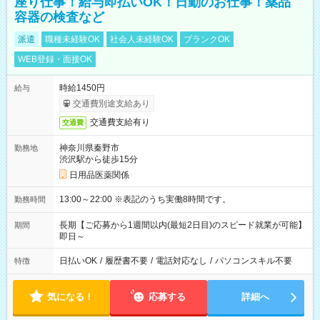
座り仕事！給与即払いOK！日勤のお仕事！薬品
容器の検査など
派遣
職種未経験OK
社会人未経験OK
ブランクOK
WEB登録・面接OK
時給1450円
給与
交通費別途支給あり
交通費支給有り
交通費
神奈川県秦野市
勤務地
渋沢駅から徒歩15分
日用品医薬関係
13:00～22:00 ※表記のうち実働8時間です。
勤務時間
長期【ご応募から1週間以内(最短2日目)のスピード就業が可能】
期間
即日～
日払いOK
/
履歴書不要
/
電話対応なし
/
パソコンスキル不要
特徴
気になる！
応募する
詳細へ