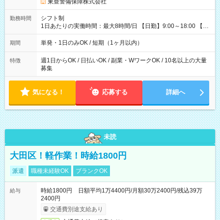
(CRIA)』で 最短当日にコンビニATMから 現金で給与を受け取れ
東亜警備保障株式会社
ます♪ ※稼働分・規定あり ■法定研修(7h×3日間)中も 手当をしっ
かり【3万円】支給！ ┗研修手当の一部(9，000円)は手渡しで支
シフト制
勤務時間
給 ┗昼食代も別途支給(500円×3日間） ┗研修期間中も交通費全
1日あたりの実働時間：最大8時間/日 【日勤】9:00～18:00 【夜
額支給 【試用期間】試用期間なし
勤】20:00～翌5:00 ・【日勤のみ】【夜勤のみ】もOK♪ ・自分
の都合に合わせて稼げます◎ ・シフトの申告は電話・メールで
単発・1日のみOK / 短期（1ヶ月以内）
期間
OK♪ ┗お仕事したい日を電話かメールで連絡！ ★週5勤務や、プ
ライベートの予定に 合わせて好きな時など、自由に働けます
週1日からOK / 日払いOK / 副業・WワークOK / 10名以上の大量
特徴
募集
気になる！
応募する
詳細へ
未読
大田区！軽作業！時給1800円
派遣
職種未経験OK
ブランクOK
時給1800円 日額平均1万4400円/月額30万2400円/残込39万
給与
2400円
交通費別途支給あり