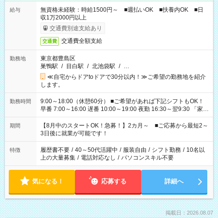
無資格未経験：時給1500円～ ■週払いOK ■扶養内OK ■日
給与
収1万2000円以上
交通費別途支給あり
交通費全額支給
交通費
東京都豊島区
勤務地
巣鴨駅
/
目白駅
/
北池袋駅
/
…
≪自宅からドアtoドアで30分以内！≫ご希望の勤務地を紹介
します。
9:00～18:00（休憩60分） ■ご希望があれば下記シフトもOK！
勤務時間
早番 7:00～16:00 遅番 10:00～19:00 夜勤 16:30～翌9:30 「家族
と休みを合わせたい」 「余裕を持って夕飯の準備がしたい」
「できれば残業はしたくない」 など、ご希望を教えてください
【8月中のスタートOK！急募！】2カ月～ ■ご応募から最短2～
期間
ね。 ※Wワーク希望の方へ 今ご覧のお仕事で希望する勤務時間
3日後に就業が可能です！
と、もう1つのお仕事の勤務時間。 合計で週40時間を超える場
合は応募できません。
履歴書不要
/
40～50代活躍中
/
服装自由
/
シフト勤務
/
10名以
特徴
上の大量募集
/
電話対応なし
/
パソコンスキル不要
気になる！
応募する
詳細へ
掲載日：2026.08.07