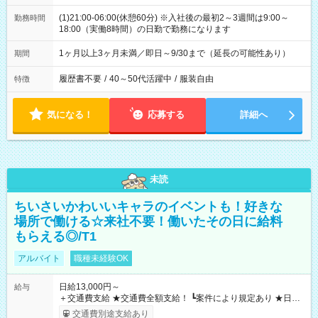
(1)21:00-06:00(休憩60分) ※入社後の最初2～3週間は9:00～
勤務時間
18:00（実働8時間）の日勤で勤務になります
1ヶ月以上3ヶ月未満／即日～9/30まで（延長の可能性あり）
期間
履歴書不要
/
40～50代活躍中
/
服装自由
特徴
気になる！
応募する
詳細へ
未読
ちいさいかわいいキャラのイベントも！好きな
場所で働ける☆来社不要！働いたその日に給料
もらえる◎/T1
アルバイト
職種未経験OK
日給13,000円～
給与
＋交通費支給 ★交通費全額支給！ ┗案件により規定あり ★日払
いOK！（規定あり） ┗働いたその日に現金GET♪ お仕事後はコ
交通費別途支給あり