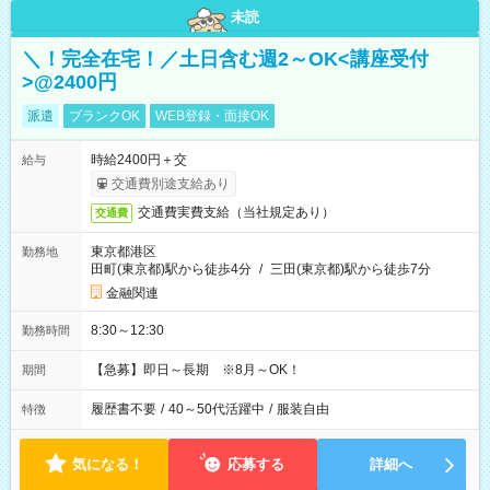
未読
＼！完全在宅！／土日含む週2～OK<講座受付
>@2400円
派遣
ブランクOK
WEB登録・面接OK
時給2400円＋交
給与
交通費別途支給あり
交通費実費支給（当社規定あり）
交通費
東京都港区
勤務地
田町(東京都)駅から徒歩4分
/
三田(東京都)駅から徒歩7分
金融関連
8:30～12:30
勤務時間
【急募】即日～長期 ※8月～OK！
期間
履歴書不要
/
40～50代活躍中
/
服装自由
特徴
気になる！
応募する
詳細へ