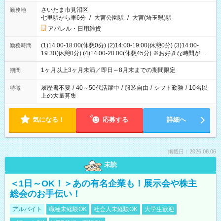
さいたま市見沼区
勤務地
七里駅から車6分
/
大宮公園駅
/
大宮(埼玉県)駅
アパレル・日用雑貨
(1)14:00-18:00(休憩0分) (2)14:00-19:00(休憩0分) (3)14:00-
勤務時間
19:30(休憩0分) (4)14:00-20:00(休憩45分) ※お好きな時間が選べ
ます
1ヶ月以上3ヶ月未満／即日～8月末までの期間限定
期間
履歴書不要
/
40～50代活躍中
/
服装自由
/
シフト勤務
/
10名以
特徴
上の大量募集
気になる！
応募する
詳細へ
掲載日：2026.08.06
未読
＜1日～OK！＞あの有名企業も！展示会や株主
総会のお手伝い！
アルバイト
職種未経験OK
社会人未経験OK
大学生歓迎