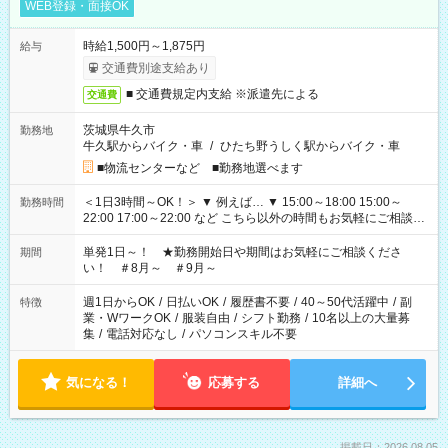
WEB登録・面接OK
時給1,500円～1,875円
給与
交通費別途支給あり
■ 交通費規定内支給 ※派遣先による
交通費
茨城県牛久市
勤務地
牛久駅からバイク・車
/
ひたち野うしく駅からバイク・車
■物流センターなど ■勤務地選べます
＜1日3時間～OK！＞ ▼ 例えば… ▼ 15:00～18:00 15:00～
勤務時間
22:00 17:00～22:00 など こちら以外の時間もお気軽にご相談く
ださい！
単発1日～！ ★勤務開始日や期間はお気軽にご相談くださ
期間
い！ ＃8月～ ＃9月～
週1日からOK
/
日払いOK
/
履歴書不要
/
40～50代活躍中
/
副
特徴
業・WワークOK
/
服装自由
/
シフト勤務
/
10名以上の大量募
集
/
電話対応なし
/
パソコンスキル不要
気になる！
応募する
詳細へ
掲載日：2026.08.05