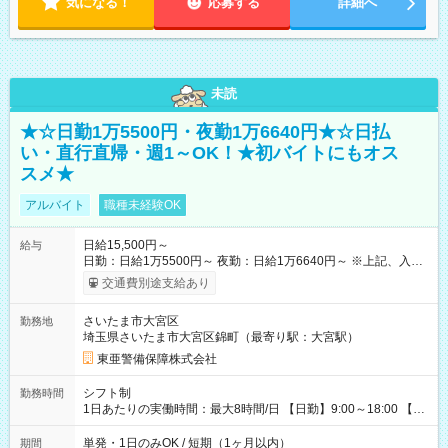
気になる！
応募する
詳細へ
未読
★☆日勤1万5500円・夜勤1万6640円★☆日払
い・直行直帰・週1～OK！★初バイトにもオス
スメ★
アルバイト
職種未経験OK
日給15,500円～
給与
日勤：日給1万5500円～ 夜勤：日給1万6640円～ ※上記、入社
祝手当4000円含む(25勤務まで) ┗新任研修の終了から100日以内
交通費別途支給あり
┗規定あり ／ 経験や年齢を問わず、 頑張った方全員に支給され
ます！ ＼ ■日給保証あり！ お仕事が早く終わっても、 その日の
さいたま市大宮区
勤務地
日給は全額支給！ ■月22日以上勤務すると… 日給1000円UP！ ■
埼玉県さいたま市大宮区錦町（最寄り駅：大宮駅）
日払い・週払い・前払いOK！ 給与即時払いサービス『クリア
(CRIA)』で 最短当日にコンビニATMから 現金で給与を受け取れ
東亜警備保障株式会社
ます♪ ※稼働分・規定あり ■法定研修(7h×3日間)中も 手当をしっ
かり【3万円】支給！ ┗研修手当の一部(9，000円)は手渡しで支
シフト制
勤務時間
給 ┗昼食代も別途支給(500円×3日間） ┗研修期間中も交通費全
1日あたりの実働時間：最大8時間/日 【日勤】9:00～18:00 【夜
額支給 【試用期間】試用期間なし
勤】20:00～翌5:00 ・【日勤のみ】【夜勤のみ】もOK♪ ・自分
の都合に合わせて稼げます◎ ・シフトの申告は電話・メールで
単発・1日のみOK / 短期（1ヶ月以内）
期間