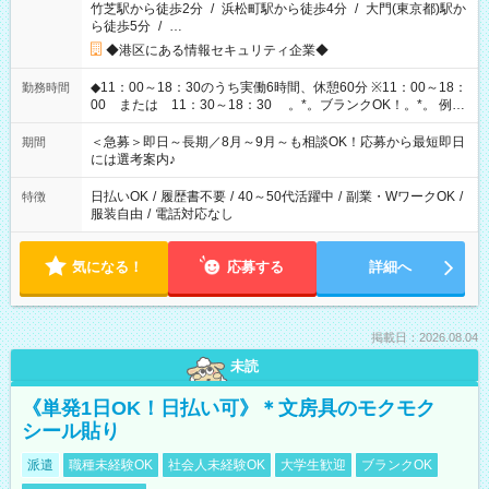
竹芝駅から徒歩2分
/
浜松町駅から徒歩4分
/
大門(東京都)駅か
ら徒歩5分
/
…
◆港区にある情報セキュリティ企業◆
◆11：00～18：30のうち実働6時間、休憩60分 ※11：00～18：
勤務時間
00 または 11：30～18：30 。*。ブランクOK！。*。 例え
ば前職が、 在宅/財団法人/事務/コールセンター/受付/販売/カフェ
スタッフ スイーツ販売/ホテルフロント/化粧品販売/など 様々な
＜急募＞即日～長期／8月～9月～も相談OK！応募から最短即日
期間
業界から入社して活躍されています♪
には選考案内♪
日払いOK
/
履歴書不要
/
40～50代活躍中
/
副業・WワークOK
/
特徴
服装自由
/
電話対応なし
気になる！
応募する
詳細へ
掲載日：2026.08.04
未読
《単発1日OK！日払い可》＊文房具のモクモク
シール貼り
派遣
職種未経験OK
社会人未経験OK
大学生歓迎
ブランクOK