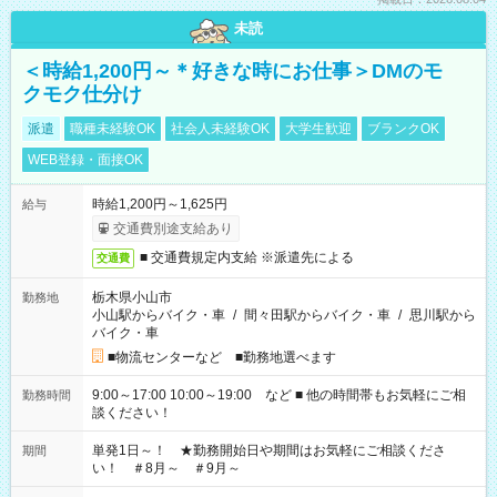
未読
＜時給1,200円～＊好きな時にお仕事＞DMのモ
クモク仕分け
派遣
職種未経験OK
社会人未経験OK
大学生歓迎
ブランクOK
WEB登録・面接OK
時給1,200円～1,625円
給与
交通費別途支給あり
■ 交通費規定内支給 ※派遣先による
交通費
栃木県小山市
勤務地
小山駅からバイク・車
/
間々田駅からバイク・車
/
思川駅から
バイク・車
■物流センターなど ■勤務地選べます
9:00～17:00 10:00～19:00 など ■ 他の時間帯もお気軽にご相
勤務時間
談ください！
単発1日～！ ★勤務開始日や期間はお気軽にご相談くださ
期間
い！ ＃8月～ ＃9月～