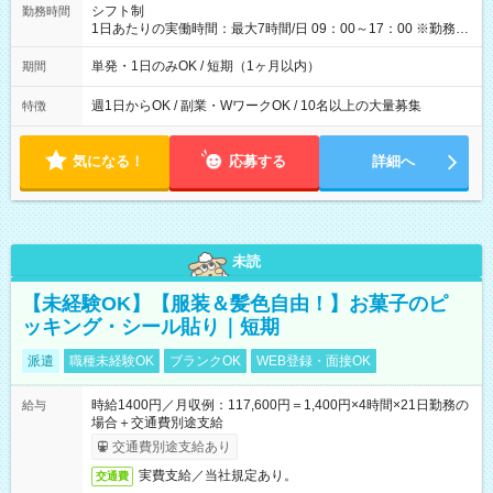
間】試用期間なし
シフト制
勤務時間
1日あたりの実働時間：最大7時間/日 09：00～17：00 ※勤務時
間は 試験により異なります。
単発・1日のみOK / 短期（1ヶ月以内）
期間
週1日からOK / 副業・WワークOK / 10名以上の大量募集
特徴
気になる！
応募する
詳細へ
未読
【未経験OK】【服装＆髪色自由！】お菓子のピ
ッキング・シール貼り｜短期
派遣
職種未経験OK
ブランクOK
WEB登録・面接OK
時給1400円／月収例：117,600円＝1,400円×4時間×21日勤務の
給与
場合＋交通費別途支給
交通費別途支給あり
実費支給／当社規定あり。
交通費