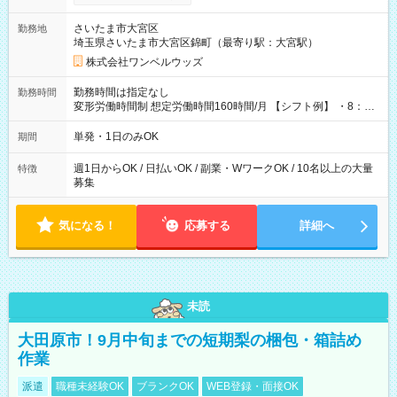
ンビニATMから 日払い分を引き落とせます！ 【試用期間】試
用期間なし
さいたま市大宮区
勤務地
埼玉県さいたま市大宮区錦町（最寄り駅：大宮駅）
株式会社ワンベルウッズ
勤務時間は指定なし
勤務時間
変形労働時間制 想定労働時間160時間/月 【シフト例】 ・8：00
～21：00
単発・1日のみOK
期間
週1日からOK / 日払いOK / 副業・WワークOK / 10名以上の大量
特徴
募集
気になる！
応募する
詳細へ
未読
大田原市！9月中旬までの短期梨の梱包・箱詰め
作業
派遣
職種未経験OK
ブランクOK
WEB登録・面接OK