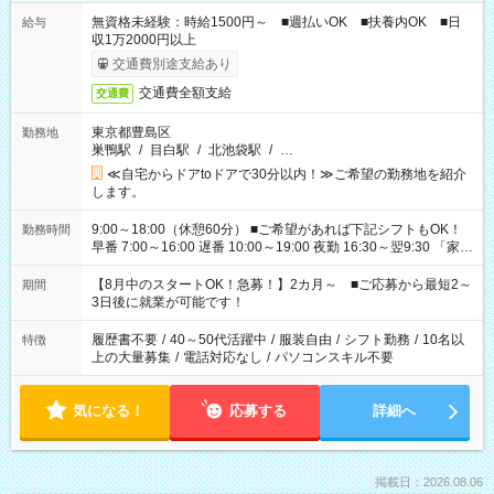
無資格未経験：時給1500円～ ■週払いOK ■扶養内OK ■日
給与
収1万2000円以上
交通費別途支給あり
交通費全額支給
交通費
東京都豊島区
勤務地
巣鴨駅
/
目白駅
/
北池袋駅
/
…
≪自宅からドアtoドアで30分以内！≫ご希望の勤務地を紹介
します。
9:00～18:00（休憩60分） ■ご希望があれば下記シフトもOK！
勤務時間
早番 7:00～16:00 遅番 10:00～19:00 夜勤 16:30～翌9:30 「家族
と休みを合わせたい」 「余裕を持って夕飯の準備がしたい」
「できれば残業はしたくない」 など、ご希望を教えてください
【8月中のスタートOK！急募！】2カ月～ ■ご応募から最短2～
期間
ね。 ※Wワーク希望の方へ 今ご覧のお仕事で希望する勤務時間
3日後に就業が可能です！
と、もう1つのお仕事の勤務時間。 合計で週40時間を超える場
合は応募できません。
履歴書不要
/
40～50代活躍中
/
服装自由
/
シフト勤務
/
10名以
特徴
上の大量募集
/
電話対応なし
/
パソコンスキル不要
気になる！
応募する
詳細へ
掲載日：2026.08.06