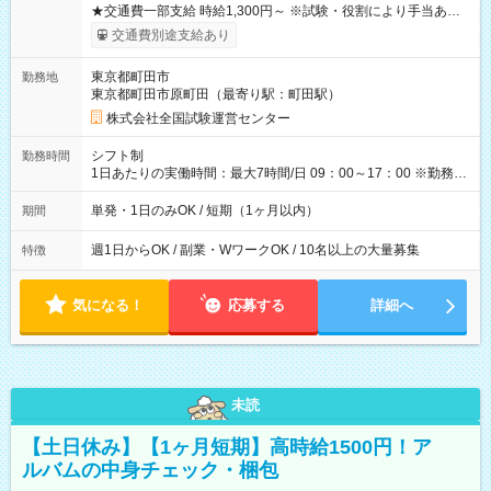
★交通費一部支給 時給1,300円～ ※試験・役割により手当あり
※勤務回数により昇給あり 【即給（前払い）オプションあ
交通費別途支給あり
り！】 希望される場合、勤務から1週間ほどで給与の一部を受け
取れます。 ※手数料418円がかかります。 【過去試験日の収入
東京都町田市
勤務地
例】 ・河合塾模擬試験 8:30～17:30（休憩1時間） 時給1,300円
東京都町田市原町田（最寄り駅：町田駅）
×8時間＝日収10,400円＋交通費 ※当日の役割により時給＋100
円の場合あり ・国家試験 7:00～13:30（休憩なし） 時給1,300
株式会社全国試験運営センター
円（役割手当＋100円）×6時間＝日収8,400円＋交通費 【試用期
間】試用期間なし
シフト制
勤務時間
1日あたりの実働時間：最大7時間/日 09：00～17：00 ※勤務時
間は 試験により異なります。
単発・1日のみOK / 短期（1ヶ月以内）
期間
週1日からOK / 副業・WワークOK / 10名以上の大量募集
特徴
気になる！
応募する
詳細へ
未読
【土日休み】【1ヶ月短期】高時給1500円！ア
ルバムの中身チェック・梱包