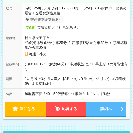
時給1250円／月収例：120,000円＝1,250円×8時間×12日勤務の
給与
場合＋交通費別途支給
交通費別途支給あり
実費支給／当社規定あり。
交通費
栃木県大田原市
勤務地
野崎(栃木県)駅から車25分
/
西那須野駅から車25分
/
那須塩原
駅から車35分
流通・小売
(1)08:00-17:00(休憩60分) ※収穫状況により早上がりの可能性有
勤務時間
り
1ヶ月以上3ヶ月未満／【8月上旬～9月中旬ごろまで】※収穫状
期間
況により変動あり
履歴書不要
/
40～50代活躍中
/
服装自由
/
シフト勤務
特徴
気になる！
応募する
詳細へ