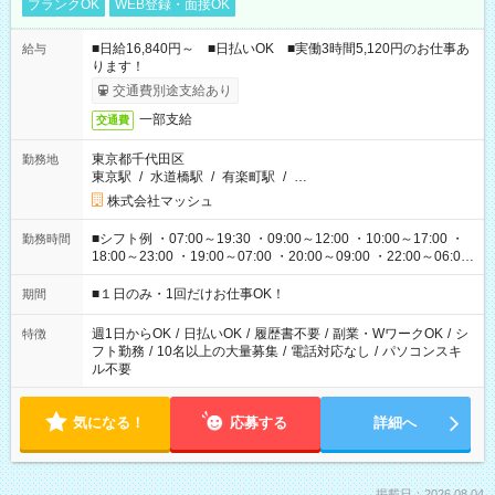
ブランクOK
WEB登録・面接OK
■日給16,840円～ ■日払いOK ■実働3時間5,120円のお仕事あ
給与
ります！
交通費別途支給あり
一部支給
交通費
東京都千代田区
勤務地
東京駅
/
水道橋駅
/
有楽町駅
/
…
株式会社マッシュ
■シフト例 ・07:00～19:30 ・09:00～12:00 ・10:00～17:00 ・
勤務時間
18:00～23:00 ・19:00～07:00 ・20:00～09:00 ・22:00～06:00
etc ★最短で3時間で5,120円のお仕事から 15時間で2万円近く稼
げるお仕事も！ ご希望のお時間に合わせてご紹介！ ※シフトは
■１日のみ・1回だけお仕事OK！
期間
現場によって異なります。 ※勿論、休憩時間はあるのでご安心
ください！
週1日からOK
/
日払いOK
/
履歴書不要
/
副業・WワークOK
/
シ
特徴
フト勤務
/
10名以上の大量募集
/
電話対応なし
/
パソコンスキ
ル不要
気になる！
応募する
詳細へ
掲載日：2026.08.04