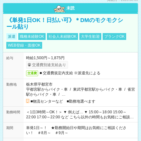
未読
《単発1日OK！日払い可》＊DMのモクモクシ
ール貼り
派遣
職種未経験OK
社会人未経験OK
大学生歓迎
ブランクOK
WEB登録・面接OK
時給1,500円～1,875円
給与
交通費別途支給あり
■ 交通費規定内支給 ※派遣先による
交通費
栃木県宇都宮市
勤務地
宇都宮駅からバイク・車
/
東武宇都宮駅からバイク・車
/
雀宮
駅からバイク・車
/
…
■物流センターなど ■勤務地選べます
＜1日3時間～OK！＞ ▼ 例えば… ▼ 15:00～18:00 15:00～
勤務時間
22:00 17:00～22:00 など こちら以外の時間もお気軽にご相談く
ださい！
単発1日～！ ★勤務開始日や期間はお気軽にご相談くださ
期間
い！ ＃8月～ ＃9月～