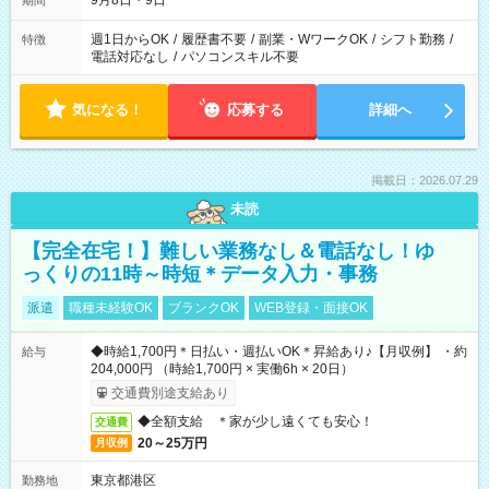
9月8日・9日
期間
週1日からOK
/
履歴書不要
/
副業・WワークOK
/
シフト勤務
/
特徴
電話対応なし
/
パソコンスキル不要
気になる！
応募する
詳細へ
掲載日：2026.07.29
未読
【完全在宅！】難しい業務なし＆電話なし！ゆ
っくりの11時～時短＊データ入力・事務
派遣
職種未経験OK
ブランクOK
WEB登録・面接OK
◆時給1,700円＊日払い・週払いOK＊昇給あり♪【月収例】 ・約
給与
204,000円 （時給1,700円 × 実働6h × 20日）
交通費別途支給あり
◆全額支給 ＊家が少し遠くても安心！
交通費
20～25万円
月収例
東京都港区
勤務地