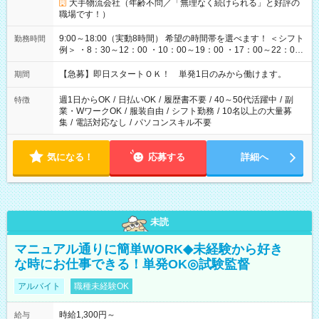
大手物流会社（年齢不問／「無理なく続けられる」と好評の
職場です！）
9:00～18:00（実動8時間） 希望の時間帯を選べます！ ＜シフト
勤務時間
例＞ ・8：30～12：00 ・10：00～19：00 ・17：00～22：00
・13：00～22：00 ・22：00～翌6：00 など
【急募】即日スタートＯＫ！ 単発1日のみから働けます。
期間
週1日からOK
/
日払いOK
/
履歴書不要
/
40～50代活躍中
/
副
特徴
業・WワークOK
/
服装自由
/
シフト勤務
/
10名以上の大量募
集
/
電話対応なし
/
パソコンスキル不要
気になる！
応募する
詳細へ
未読
マニュアル通りに簡単WORK◆未経験から好き
な時にお仕事できる！単発OK◎試験監督
アルバイト
職種未経験OK
時給1,300円～
給与