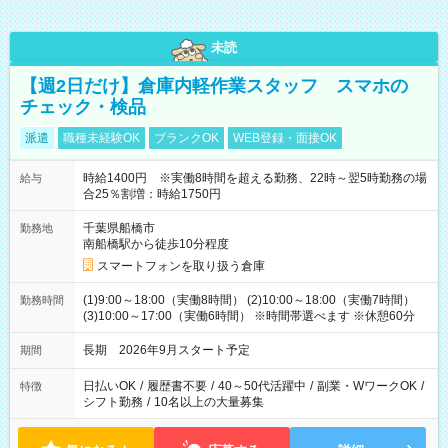
未読
【週2日だけ】倉庫内軽作業スタッフ スマホの
チェック・検品
派遣
職種未経験OK
ブランクOK
WEB登録・面接OK
時給1400円 ※実働8時間を超える勤務、22時～翌5時勤務の場
給与
合25％割増：時給1750円
千葉県船橋市
勤務地
南船橋駅から徒歩10分程度
スマートフォンを取り扱う倉庫
(1)9:00～18:00（実働8時間） (2)10:00～18:00（実働7時間）
勤務時間
(3)10:00～17:00（実働6時間） ※時間帯選べます ※休憩60分
長期 2026年9月スタート予定
期間
日払いOK
/
履歴書不要
/
40～50代活躍中
/
副業・WワークOK
/
特徴
シフト勤務
/
10名以上の大量募集