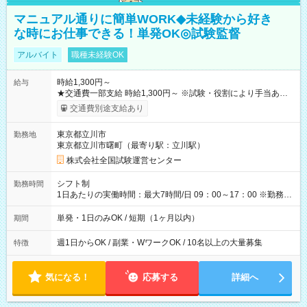
マニュアル通りに簡単WORK◆未経験から好き
な時にお仕事できる！単発OK◎試験監督
アルバイト
職種未経験OK
時給1,300円～
給与
★交通費一部支給 時給1,300円～ ※試験・役割により手当あり
※勤務回数により昇給あり 【即給（前払い）オプションあ
交通費別途支給あり
り！】 希望される場合、勤務から1週間ほどで給与の一部を受け
取れます。 ※手数料418円がかかります。 【過去試験日の収入
東京都立川市
勤務地
例】 ・河合塾模擬試験 8:30～17:30（休憩1時間） 時給1,300円
東京都立川市曙町（最寄り駅：立川駅）
×8時間＝日収10,400円＋交通費 ※当日の役割により時給＋100
円の場合あり ・国家試験 7:00～13:30（休憩なし） 時給1,300
株式会社全国試験運営センター
円（役割手当＋100円）×6時間＝日収8,400円＋交通費 【試用期
間】試用期間なし
シフト制
勤務時間
1日あたりの実働時間：最大7時間/日 09：00～17：00 ※勤務時
間は 試験により異なります。
単発・1日のみOK / 短期（1ヶ月以内）
期間
週1日からOK / 副業・WワークOK / 10名以上の大量募集
特徴
気になる！
応募する
詳細へ