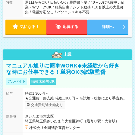
週1日からOK
/
日払いOK
/
履歴書不要
/
40～50代活躍中
/
副
特徴
業・WワークOK
/
服装自由
/
シフト勤務
/
10名以上の大量募
集
/
電話対応なし
/
パソコンスキル不要
気になる！
応募する
詳細へ
未読
マニュアル通りに簡単WORK◆未経験から好き
な時にお仕事できる！単発OK◎試験監督
アルバイト
職種未経験OK
時給1,300円～
給与
★交通費一部支給 時給1,300円～ ※試験・役割により手当あり
※勤務回数により昇給あり 【即給（前払い）オプションあ
交通費別途支給あり
り！】 希望される場合、勤務から1週間ほどで給与の一部を受け
取れます。 ※手数料418円がかかります。 【過去試験日の収入
さいたま市大宮区
勤務地
例】 ・河合塾模擬試験 8:30～17:30（休憩1時間） 時給1,300円
埼玉県埼玉県さいたま市大宮区錦町（最寄り駅：大宮駅）
×8時間＝日収10,400円＋交通費 ※当日の役割により時給＋100
円の場合あり ・国家試験 7:00～13:30（休憩なし） 時給1,300
株式会社全国試験運営センター
円（役割手当＋100円）×6時間＝日収8,400円＋交通費 【試用期