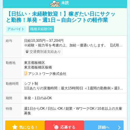
未読
【日払い・未経験歓迎！】稼ぎたい日にサクッ
と勤務！単発・週1日～自由シフトの軽作業
アルバイト
職種未経験OK
日給10,305円～37,204円
給与
※経験・能力等を考慮の上、加給・優遇いたします。 【試用期
間】試用期間なし
交通費別途支給あり
東京都板橋区
勤務地
東京都板橋区板橋
アシストワーク株式会社
シフト制
勤務時間
1日あたりの実働時間：最大15時間/日 ＜1週間の勤務例＞週3回
勤務 勤務：月・水・金 休み：火・木・土・日 好きな時にお仕事
可能です！ ※1日あたりの最大実働時間は日勤、夜勤共に勤務し
単発・1日のみOK
期間
た時間になります。
週1日からOK / 日払いOK / 副業・WワークOK / 10名以上の大量
特徴
募集
気になる！
応募する
詳細へ