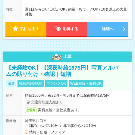
OK♪ ┗お仕事したい日を電話かメールで連絡！ ★週5勤務や、プ
ライベートの予定に 合わせて好きな時など、自由に働けます
週1日からOK / 日払いOK / 副業・WワークOK / 10名以上の大量
特徴
募集
気になる！
応募する
詳細へ
未読
【未経験OK】【深夜時給1875円】写真アルバ
ムの貼り付け・確認｜短期
派遣
職種未経験OK
ブランクOK
WEB登録・面接OK
時給1500円／夜22時～翌5時までは深夜時給1875円
給与
交通費別途支給あり
実費支給／当社規定あり。
交通費
埼玉県川口市
勤務地
川口駅からバス10分
/
赤羽駅からバス10分
情報・出版・メディア