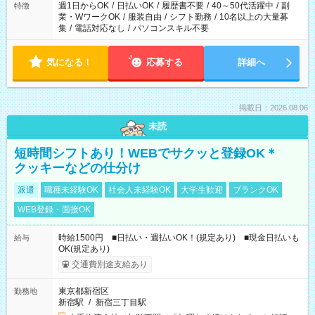
週1日からOK
/
日払いOK
/
履歴書不要
/
40～50代活躍中
/
副
特徴
業・WワークOK
/
服装自由
/
シフト勤務
/
10名以上の大量募
集
/
電話対応なし
/
パソコンスキル不要
気になる！
応募する
詳細へ
掲載日：2026.08.06
未読
短時間シフトあり！WEBでサクッと登録OK＊
クッキーなどの仕分け
派遣
職種未経験OK
社会人未経験OK
大学生歓迎
ブランクOK
WEB登録・面接OK
時給1500円 ■日払い・週払いOK！(規定あり) ■現金日払いも
給与
OK(規定あり)
交通費別途支給あり
東京都新宿区
勤務地
新宿駅
/
新宿三丁目駅