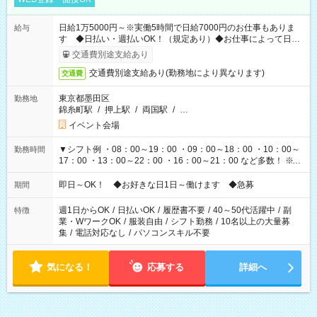
日給1万5000円～※実働5時間で日給7000円のお仕事もありま
給与
す ◆日払い・週払いOK！（規定あり）◆お仕事によって日給
も異なります
交通費別途支給あり
交通費別途支給あり(勤務地により異なります)
交通費
東京都墨田区
勤務地
錦糸町駅
/
押上駅
/
両国駅
/
…
イベント会場
▼シフト例 ・08：00～19：00 ・09：00～18：00 ・10：00～
勤務時間
17：00 ・13：00～22：00 ・16：00～21：00 など多数！ ※お
仕事により勤務時間が異なります
即日～OK！ ◆お好きな日1日～働けます ◆急募
期間
週1日からOK
/
日払いOK
/
履歴書不要
/
40～50代活躍中
/
副
特徴
業・WワークOK
/
服装自由
/
シフト勤務
/
10名以上の大量募
集
/
電話対応なし
/
パソコンスキル不要
気になる！
応募する
詳細へ