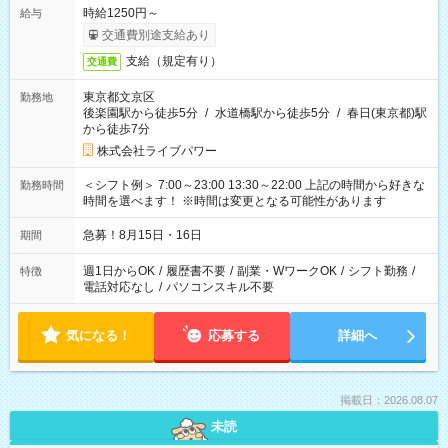
時給1250円～
給与
交通費別途支給あり
支給（規定有り）
交通費
東京都文京区
勤務地
後楽園駅から徒歩5分
/
水道橋駅から徒歩5分
/
春日(東京都)駅
から徒歩7分
株式会社ライブパワー
＜シフト例＞ 7:00～23:00 13:30～22:00 上記の時間から好きな
勤務時間
時間を選べます！ ※時間は変更となる可能性があります
急募！8月15日・16日
期間
週1日からOK
/
履歴書不要
/
副業・WワークOK
/
シフト勤務
/
特徴
電話対応なし
/
パソコンスキル不要
気になる！
応募する
詳細へ
掲載日：2026.08.07
未読