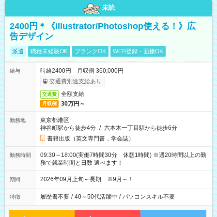
未読
2400円＊《illustrator/Photoshop使える！》広
告デザイン
派遣
職種未経験OK
ブランクOK
WEB登録・面接OK
時給2400円 月収例 360,000円
給与
交通費別途支給あり
全額支給
交通費
30万円～
月収例
東京都港区
勤務地
神谷町駅から徒歩4分
/
六本木一丁目駅から徒歩6分
書籍出版（英文専門書，学会誌）
09:30～18:00(実働7時間30分 休憩1時間) ※週20時間以上の勤
勤務時間
務で就業時間と日数 選べます！
2026年09月上旬～長期 ※9月～！
期間
履歴書不要
/
40～50代活躍中
/
パソコンスキル不要
特徴