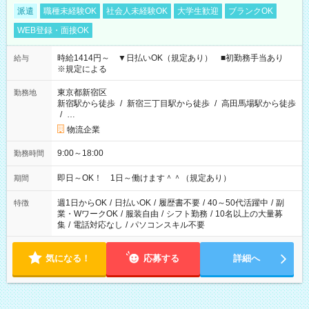
派遣
職種未経験OK
社会人未経験OK
大学生歓迎
ブランクOK
WEB登録・面接OK
時給1414円～ ▼日払いOK（規定あり） ■初勤務手当あり
給与
※規定による
東京都新宿区
勤務地
新宿駅から徒歩
/
新宿三丁目駅から徒歩
/
高田馬場駅から徒歩
/
…
物流企業
9:00～18:00
勤務時間
即日～OK！ 1日～働けます＾＾（規定あり）
期間
週1日からOK
/
日払いOK
/
履歴書不要
/
40～50代活躍中
/
副
特徴
業・WワークOK
/
服装自由
/
シフト勤務
/
10名以上の大量募
集
/
電話対応なし
/
パソコンスキル不要
気になる！
応募する
詳細へ