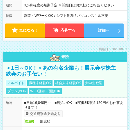
3か月程度の短期予定 ※開始日はお気軽にご相談ください
期間
副業・WワークOK
/
シフト勤務
/
パソコンスキル不要
特徴
気になる！
応募する
詳細へ
掲載日：2026.08.07
未読
＜1日～OK！＞あの有名企業も！展示会や株主
総会のお手伝い！
アルバイト
職種未経験OK
社会人未経験OK
大学生歓迎
ブランクOK
WEB登録・面接OK
■日給16,840円～ ■日払いOK ■実働3時間5,120円のお仕事あ
給与
ります！
交通費別途支給あり
一部支給
交通費