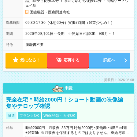
品川駅から徒歩10分
/
泉岳寺駅から徒歩12分
/
高輪ゲートウ
ェイ駅
医療機器・医療関連商社
09:30-17:30（休憩60分）実働7時間（残業少なめ！）
勤務時間
2026年09月01日～長期 ※開始日相談OK ※9月～！
期間
履歴書不要
特徴
気になる！
応募する
詳細へ
掲載日：2026.08.08
未読
完全在宅＊時給2000円！ショート動画の映像編
集やテロップ確認
派遣
ブランクOK
WEB登録・面接OK
時給2000円 月収例 33万円 時給2000円×実働8h×週5日×4週
給与
+残業5h ※月収例を保証するものではありません。※給与即受