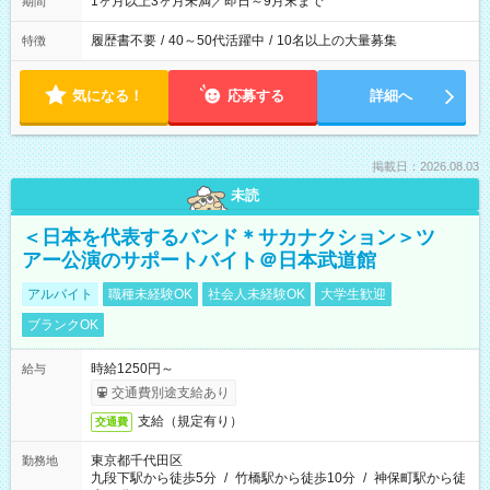
1ヶ月以上3ヶ月未満／即日～9月末まで
期間
履歴書不要
/
40～50代活躍中
/
10名以上の大量募集
特徴
気になる！
応募する
詳細へ
掲載日：2026.08.03
未読
＜日本を代表するバンド＊サカナクション＞ツ
アー公演のサポートバイト＠日本武道館
アルバイト
職種未経験OK
社会人未経験OK
大学生歓迎
ブランクOK
時給1250円～
給与
交通費別途支給あり
支給（規定有り）
交通費
東京都千代田区
勤務地
九段下駅から徒歩5分
/
竹橋駅から徒歩10分
/
神保町駅から徒