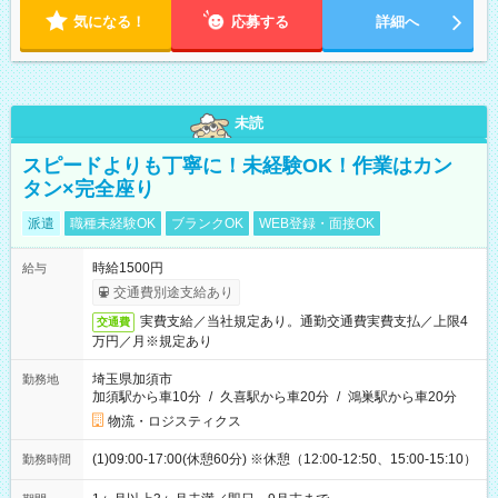
気になる！
応募する
詳細へ
未読
スピードよりも丁寧に！未経験OK！作業はカン
タン×完全座り
派遣
職種未経験OK
ブランクOK
WEB登録・面接OK
時給1500円
給与
交通費別途支給あり
実費支給／当社規定あり。通勤交通費実費支払／上限4
交通費
万円／月※規定あり
埼玉県加須市
勤務地
加須駅から車10分
/
久喜駅から車20分
/
鴻巣駅から車20分
物流・ロジスティクス
(1)09:00-17:00(休憩60分) ※休憩（12:00-12:50、15:00-15:10）
勤務時間