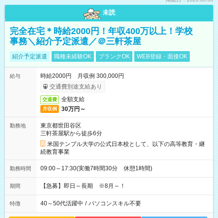
未読
完全在宅＊時給2000円！年収400万以上！学校
事務＼紹介予定派遣／＠三軒茶屋
紹介予定派遣
職種未経験OK
ブランクOK
WEB登録・面接OK
時給2000円 月収例 300,000円
給与
交通費別途支給あり
全額支給
交通費
30万円～
月収例
東京都世田谷区
勤務地
三軒茶屋駅から徒歩6分
米国テンプル大学の公式日本校として、以下の高等教育・継
続教育事業
09:00～17:30(実働7時間30分 休憩1時間)
勤務時間
【急募】即日～長期 ※8月～！
期間
40～50代活躍中
/
パソコンスキル不要
特徴