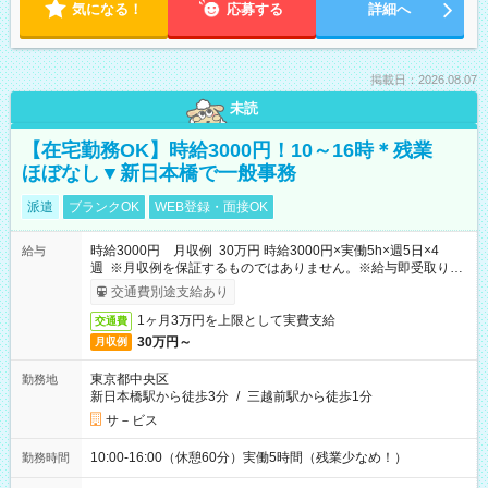
気になる！
応募する
詳細へ
掲載日：2026.08.07
未読
【在宅勤務OK】時給3000円！10～16時＊残業
ほぼなし▼新日本橋で一般事務
派遣
ブランクOK
WEB登録・面接OK
時給3000円 月収例 30万円 時給3000円×実働5h×週5日×4
給与
週 ※月収例を保証するものではありません。※給与即受取りサ
ービス利用可（利用条件有）
交通費別途支給あり
1ヶ月3万円を上限として実費支給
交通費
30万円～
月収例
東京都中央区
勤務地
新日本橋駅から徒歩3分
/
三越前駅から徒歩1分
サ－ビス
10:00-16:00（休憩60分）実働5時間（残業少なめ！）
勤務時間