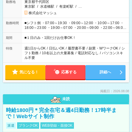
東京都千代田区
勤務地
東京駅
/
水道橋駅
/
有楽町駅
/
…
株式会社マッシュ
■シフト例 ・07:00～19:30 ・09:00～12:00 ・10:00～17:00 ・
勤務時間
18:00～23:00 ・19:00～07:00 ・20:00～09:00 ・22:00～06:00
etc ★最短で3時間で5,120円のお仕事から 15時間で2万円近く稼
げるお仕事も！ ご希望のお時間に合わせてご紹介！ ※シフトは
■１日のみ・1回だけお仕事OK！
期間
現場によって異なります。 ※勿論、休憩時間はあるのでご安心
ください！
週1日からOK
/
日払いOK
/
履歴書不要
/
副業・WワークOK
/
シ
特徴
フト勤務
/
10名以上の大量募集
/
電話対応なし
/
パソコンスキ
ル不要
気になる！
応募する
詳細へ
掲載日：2026.08.08
未読
時給1800円＊完全在宅＆週4日勤務！17時半ま
で！Webサイト制作
派遣
ブランクOK
WEB登録・面接OK