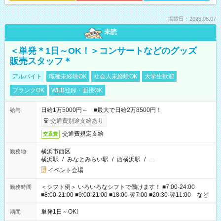
掲載日：2026.08.07
未読
＜単発＊1日～OK！＞コンサートなどのグッズ
販売スタッフ＊
アルバイト
職種未経験OK
社会人未経験OK
大学生歓迎
ブランクOK
WEB登録・面接OK
日給1万5000円～ ■最大で日給2万8500円！
給与
交通費別途支給あり
交通費規定支給
交通費
横浜市西区
勤務地
横浜駅
/
みなとみらい駅
/
西横浜駅
/
…
イベント会場
＜シフト例＞ いろいろなシフトで働けます！ ■7:00-24:00
勤務時間
■8:00-21:00 ■9:00-21:00 ■18:00-翌7:00 ■20:30-翌11:00 など
単発1日～OK!
期間