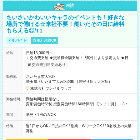
未読
ちいさいかわいいキャラのイベントも！好きな
場所で働ける☆来社不要！働いたその日に給料
もらえる◎/T1
アルバイト
職種未経験OK
日給13,000円～
給与
＋交通費支給 ★交通費全額支給！ ┗案件により規定あり ★日払
いOK！（規定あり） ┗働いたその日に現金GET♪ お仕事後はコ
交通費別途支給あり
ンビニATMから 日払い分を引き落とせます！ 【試用期間】試
用期間なし
さいたま市大宮区
勤務地
埼玉県さいたま市大宮区錦町（最寄り駅：大宮駅）
株式会社ワンベルウッズ
勤務時間は指定なし
勤務時間
変形労働時間制 想定労働時間160時間/月 【シフト例】 ・8：00
～21：00
単発・1日のみOK
期間
週1日からOK / 日払いOK / 副業・WワークOK / 10名以上の大量
特徴
募集