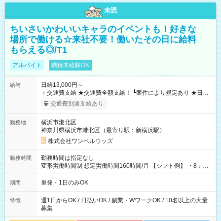
未読
ちいさいかわいいキャラのイベントも！好きな
場所で働ける☆来社不要！働いたその日に給料
もらえる◎/T1
アルバイト
職種未経験OK
日給13,000円～
給与
＋交通費支給 ★交通費全額支給！ ┗案件により規定あり ★日払
いOK！（規定あり） ┗働いたその日に現金GET♪ お仕事後はコ
交通費別途支給あり
ンビニATMから 日払い分を引き落とせます！ 【試用期間】試
用期間なし
横浜市港北区
勤務地
神奈川県横浜市港北区（最寄り駅：新横浜駅）
株式会社ワンベルウッズ
勤務時間は指定なし
勤務時間
変形労働時間制 想定労働時間160時間/月 【シフト例】 ・8：00
～21：00
単発・1日のみOK
期間
週1日からOK / 日払いOK / 副業・WワークOK / 10名以上の大量
特徴
募集