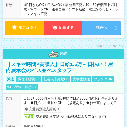
週1日からOK
/
日払いOK
/
履歴書不要
/
40～50代活躍中
/
副
特徴
業・WワークOK
/
服装自由
/
シフト勤務
/
電話対応なし
/
パソ
コンスキル不要
気になる！
応募する
詳細へ
掲載日：2026.07.23
未読
【スキマ時間×高収入】日給1.5万～日払い！屋
内展示会のイス並べスタッフ
派遣
職種未経験OK
社会人未経験OK
大学生歓迎
ブランクOK
WEB登録・面接OK
日給1万5000円～※実働5時間で日給7000円のお仕事もありま
給与
す ◆日払い・週払いOK！（規定あり）◆お仕事によって日給
も異なります
交通費別途支給あり
交通費別途支給あり(勤務地により異なります)
交通費
千葉県浦安市
勤務地