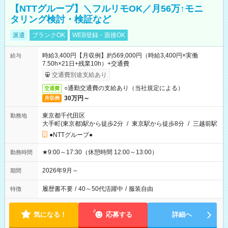
【NTTグループ】＼フルリモOK／月56万↑モニ
タリング検討・検証など
派遣
ブランクOK
WEB登録・面接OK
時給3,400円【月収例】約569,000円（時給3,400円×実働
給与
7.50h×21日+残業10h）+交通費
交通費別途支給あり
○通勤交通費の支給あり（当社規定による）
交通費
30万円～
月収例
東京都千代田区
勤務地
大手町(東京都)駅から徒歩2分
/
東京駅から徒歩8分
/
三越前駅
●NTTグループ●
★9:00～17:30（休憩時間 12:00～13:00）
勤務時間
2026年9月～
期間
履歴書不要
/
40～50代活躍中
/
服装自由
特徴
気になる！
応募する
詳細へ