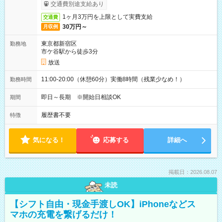
取りサービス利用可（利用条件有）
交通費別途支給あり
1ヶ月3万円を上限として実費支給
交通費
30万円～
月収例
東京都新宿区
勤務地
市ケ谷駅から徒歩3分
放送
11:00-20:00（休憩60分）実働8時間（残業少なめ！）
勤務時間
即日～長期 ※開始日相談OK
期間
履歴書不要
特徴
気になる！
応募する
詳細へ
掲載日：2026.08.07
未読
【シフト自由・現金手渡しOK】iPhoneなどス
マホの充電を繋げるだけ！