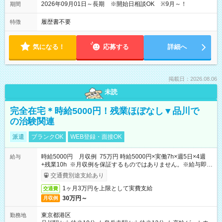
2026年09月01日～長期 ※開始日相談OK ※9月～！
期間
履歴書不要
特徴
気になる！
応募する
詳細へ
掲載日：2026.08.06
未読
完全在宅＊時給5000円！残業ほぼなし▼品川で
の治験関連
派遣
ブランクOK
WEB登録・面接OK
時給5000円 月収例 75万円 時給5000円×実働7h×週5日×4週
給与
+残業10h ※月収例を保証するものではありません。※給与即受
取りサービス利用可（利用条件有）
交通費別途支給あり
1ヶ月3万円を上限として実費支給
交通費
30万円～
月収例
東京都港区
勤務地