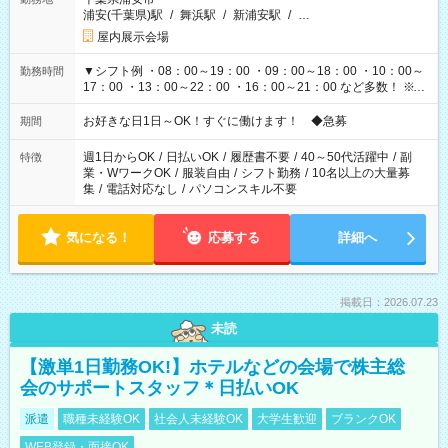
浦安(千葉県)駅
/
舞浜駅
/
新浦安駅
/
…
屋内展示会場
▼シフト例 ・08：00～19：00 ・09：00～18：00 ・10：00～
勤務時間
17：00 ・13：00～22：00 ・16：00～21：00 など多数！ ※お
仕事により勤務時間が異なります
お好きな日1日～OK！すぐに働けます！ ◆急募
期間
週1日からOK
/
日払いOK
/
履歴書不要
/
40～50代活躍中
/
副
特徴
業・WワークOK
/
服装自由
/
シフト勤務
/
10名以上の大量募
集
/
電話対応なし
/
パソコンスキル不要
気になる！
応募する
詳細へ
掲載日：2026.07.23
未読
【激単1日勤務OK!】ホテルなどの会場で株主総
会のサポートスタッフ＊日払いOK
派遣
職種未経験OK
社会人未経験OK
大学生歓迎
ブランクOK
WEB登録・面接OK