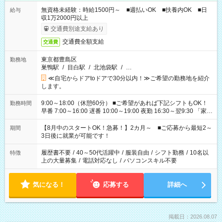
無資格未経験：時給1500円～ ■週払いOK ■扶養内OK ■日
給与
収1万2000円以上
交通費別途支給あり
交通費全額支給
交通費
東京都豊島区
勤務地
巣鴨駅
/
目白駅
/
北池袋駅
/
…
≪自宅からドアtoドアで30分以内！≫ご希望の勤務地を紹介
します。
9:00～18:00（休憩60分） ■ご希望があれば下記シフトもOK！
勤務時間
早番 7:00～16:00 遅番 10:00～19:00 夜勤 16:30～翌9:30 「家族
と休みを合わせたい」 「余裕を持って夕飯の準備がしたい」
「できれば残業はしたくない」 など、ご希望を教えてください
【8月中のスタートOK！急募！】2カ月～ ■ご応募から最短2～
期間
ね。 ※Wワーク希望の方へ 今ご覧のお仕事で希望する勤務時間
3日後に就業が可能です！
と、もう1つのお仕事の勤務時間。 合計で週40時間を超える場
合は応募できません。
履歴書不要
/
40～50代活躍中
/
服装自由
/
シフト勤務
/
10名以
特徴
上の大量募集
/
電話対応なし
/
パソコンスキル不要
気になる！
応募する
詳細へ
掲載日：2026.08.07