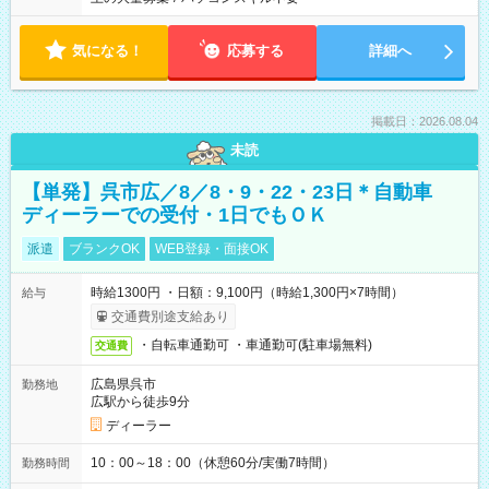
気になる！
応募する
詳細へ
掲載日：2026.08.04
未読
【単発】呉市広／8／8・9・22・23日＊自動車
ディーラーでの受付・1日でもＯＫ
派遣
ブランクOK
WEB登録・面接OK
時給1300円 ・日額：9,100円（時給1,300円×7時間）
給与
交通費別途支給あり
・自転車通勤可 ・車通勤可(駐車場無料)
交通費
広島県呉市
勤務地
広駅から徒歩9分
ディーラー
10：00～18：00（休憩60分/実働7時間）
勤務時間