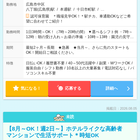
広島市中区
勤務地
八丁堀(広島県)駅
/
本通駅
/
十日市町駅
/
…
認可保育園 ＊職場見学OK！＊駅チカ、車通勤OKなどご希
望に合わせてご紹介！
1日3時間～OK！（7時～20時の間） ▼選べるシフト例 ・7時～
勤務時間
12時：朝の受け入れ～お昼の準備 ・10時～13時：園児の見守り
～お昼の補助 ・9時～16時：帰りの会まで！子供の成長を見守
る ・15時～20時：夜のお迎えサポート ※残業なし！
最短2ヶ月～長期 ★急募 ★当月～、さらに先のスタートも
期間
OK！開始日ご相談ください。
日払いOK
/
履歴書不要
/
40～50代活躍中
/
副業・WワークOK
/
特徴
服装自由
/
シフト勤務
/
10名以上の大量募集
/
電話対応なし
/
パ
ソコンスキル不要
気になる！
応募する
詳細へ
掲載日：2026.08.05
未読
【8月～OK！週2日～】ホテルライクな高齢者
マンションで生活サポート＊時短OK