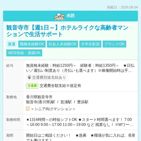
掲載日：2026.08.04
未読
観音寺市【週1日～】ホテルライクな高齢者マン
ションで生活サポート
派遣
職種未経験OK
社会人未経験OK
大学生歓迎
ブランクOK
WEB登録・面接OK
無資格未経験：時給1250円～ 経験者：時給1350円～ ★日払
給与
い／週払い制度あり（月払いも選べます）※稼働開始時は手続き
完了次第のお支払いとなります。
交通費別途支給あり
交通費全額支給※規定有
交通費
香川県観音寺市
勤務地
観音寺(香川県)駅
/
箕浦駅
/
豊浜駅
＜シニア向けマンション＞
★1日4時間～の時短シフトOK ★スタート時間選べます！ 7:00
勤務時間
～16:00 9:00～17:00 11:00～19:00 など 残業なし！ ※Wワーク
の場合、他のお仕事と合わせ週40時間超の就業はご案内できま
せん ※法令に基づき、週20時間以上勤務は社会保険への加入対
開始日はご相談ください！ ★急募 ★職場が気に入れば、長期
期間
象となります ※労働者派遣法（日雇い派遣の原則禁止）によ
でも働けます！