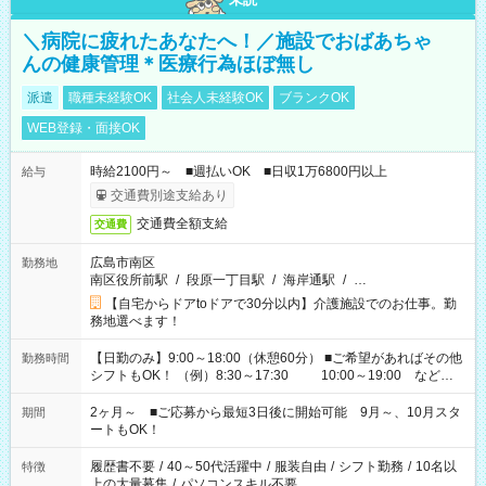
＼病院に疲れたあなたへ！／施設でおばあちゃ
んの健康管理＊医療行為ほぼ無し
派遣
職種未経験OK
社会人未経験OK
ブランクOK
WEB登録・面接OK
時給2100円～ ■週払いOK ■日収1万6800円以上
給与
交通費別途支給あり
交通費全額支給
交通費
広島市南区
勤務地
南区役所前駅
/
段原一丁目駅
/
海岸通駅
/
…
【自宅からドアtoドアで30分以内】介護施設でのお仕事。勤
務地選べます！
【日勤のみ】9:00～18:00（休憩60分） ■ご希望があればその他
勤務時間
シフトもOK！ （例）8:30～17:30 10:00～19:00 など
「家族とお休みを合わせたい」 「できれば残業はしたくない」
など、あなたのご希望に沿ったお仕事をご紹介します！ ※Wワ
2ヶ月～ ■ご応募から最短3日後に開始可能 9月～、10月スタ
期間
ーク希望の方へ 今ご覧のお仕事で希望する勤務時間と、もう1つ
ートもOK！
のお仕事の勤務時間。 合計で週40時間を超える場合は応募でき
ません
履歴書不要
/
40～50代活躍中
/
服装自由
/
シフト勤務
/
10名以
特徴
上の大量募集
/
パソコンスキル不要