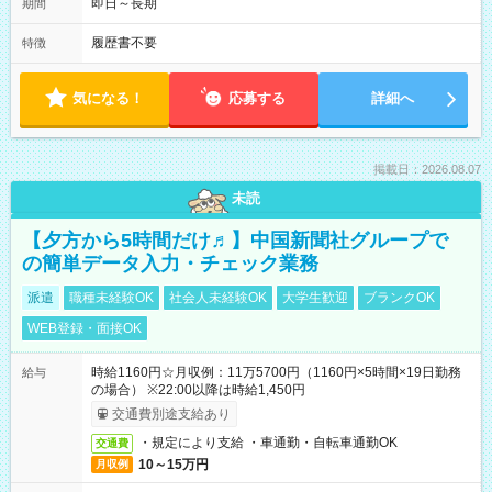
即日～長期
期間
履歴書不要
特徴
気になる！
応募する
詳細へ
掲載日：2026.08.07
未読
【夕方から5時間だけ♬】中国新聞社グループで
の簡単データ入力・チェック業務
派遣
職種未経験OK
社会人未経験OK
大学生歓迎
ブランクOK
WEB登録・面接OK
時給1160円☆月収例：11万5700円（1160円×5時間×19日勤務
給与
の場合） ※22:00以降は時給1,450円
交通費別途支給あり
・規定により支給 ・車通勤・自転車通勤OK
交通費
10～15万円
月収例