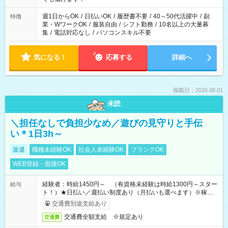
り、短時間・短期間の就業はご案内が難しい場合があります
週1日からOK
/
日払いOK
/
履歴書不要
/
40～50代活躍中
/
副
特徴
業・WワークOK
/
服装自由
/
シフト勤務
/
10名以上の大量募
集
/
電話対応なし
/
パソコンスキル不要
気になる！
応募する
詳細へ
掲載日：2026.08.01
未読
＼担任なしで負担少なめ／遊びの見守りと手伝
い＊1日3h～
派遣
職種未経験OK
社会人未経験OK
ブランクOK
WEB登録・面接OK
経験者：時給1450円～ （有資格未経験は時給1300円～スター
給与
ト！）★日払い／週払い制度あり（月払いも選べます）※稼働開
始時は手続き完了次第のお支払いとなります★フルタイムでき
交通費別途支給あり
る方は100円アップ！
交通費全額支給 ※規定あり
交通費