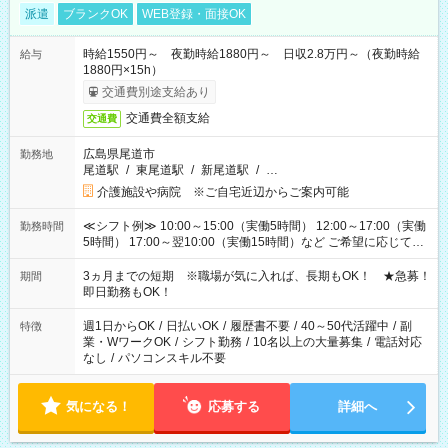
派遣
ブランクOK
WEB登録・面接OK
時給1550円～ 夜勤時給1880円～ 日収2.8万円～（夜勤時給
給与
1880円×15h）
交通費別途支給あり
交通費全額支給
交通費
広島県尾道市
勤務地
尾道駅
/
東尾道駅
/
新尾道駅
/
…
介護施設や病院 ※ご自宅近辺からご案内可能
≪シフト例≫ 10:00～15:00（実働5時間） 12:00～17:00（実働
勤務時間
5時間） 17:00～翌10:00（実働15時間）など ご希望に応じて、
働く時間は調整できます！ お気軽に担当へ相談ください！
3ヵ月までの短期 ※職場が気に入れば、長期もOK！ ★急募！
期間
即日勤務もOK！
週1日からOK
/
日払いOK
/
履歴書不要
/
40～50代活躍中
/
副
特徴
業・WワークOK
/
シフト勤務
/
10名以上の大量募集
/
電話対応
なし
/
パソコンスキル不要
気になる！
応募する
詳細へ