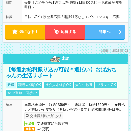
長期【ご応募から1週間以内(最短2日目)のスピード就業が可能】
期間
即日～
日払いOK
/
履歴書不要
/
電話対応なし
/
パソコンスキル不要
特徴
気になる！
応募する
詳細へ
掲載日：2026.08.02
未読
【毎週お給料振り込み可能＊週払い】おばあち
ゃんの生活サポート
派遣
職種未経験OK
社会人未経験OK
大学生歓迎
ブランクOK
WEB登録・面接OK
無資格未経験：時給1350円～ 経験者：時給1350円～ ★日払
給与
い／週払い制度あり（月払いも選べます）※稼働開始時は手続き
完了次第のお支払いとなります。
交通費別途支給あり
交通費支給※規定有
交通費
～5万円
月収例