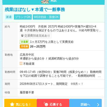
未読
残業ほぼなし▼本通で一般事務
派遣
ブランクOK
WEB登録・面接OK
時給1430円 月収例 20万円 時給1430円×実働7h×週5日×4
給与
週 ※月収例を保証するものではありません。※給与即受取りサ
ービス利用可（利用条件有）
交通費別途支給あり
1ヶ月3万円を上限として実費支給
交通費
20～25万円
月収例
広島市中区
勤務地
本通駅から徒歩1分
/
紙屋町西駅から徒歩5分
不動産業
09:45-17:45（休憩60分）実働7時間（残業少なめ！） 勤務時間
勤務時間
を下記の範囲で調整することも可能です。 ・勤務開始時間
09:45～12:30 ・勤務終了時間 15:45～18:30 ・実働 05:00～
07:45
2026年08月17日スタート、期間限定 ※8月～！
期間
履歴書不要
特徴
気になる！
応募する
詳細へ