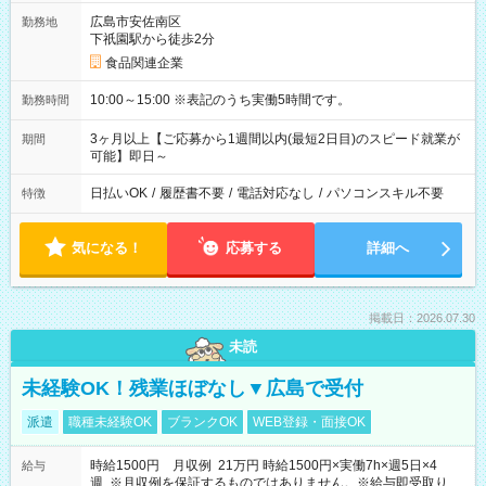
広島市安佐南区
勤務地
下祇園駅から徒歩2分
食品関連企業
10:00～15:00 ※表記のうち実働5時間です。
勤務時間
3ヶ月以上【ご応募から1週間以内(最短2日目)のスピード就業が
期間
可能】即日～
日払いOK
/
履歴書不要
/
電話対応なし
/
パソコンスキル不要
特徴
気になる！
応募する
詳細へ
掲載日：2026.07.30
未読
未経験OK！残業ほぼなし▼広島で受付
派遣
職種未経験OK
ブランクOK
WEB登録・面接OK
時給1500円 月収例 21万円 時給1500円×実働7h×週5日×4
給与
週 ※月収例を保証するものではありません。※給与即受取りサ