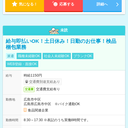
気になる！
応募する
詳細へ
未読
給与即払いOK！土日休み！日勤のお仕事！検品
梱包業務
派遣
職種未経験OK
社会人未経験OK
ブランクOK
WEB登録・面接OK
時給1150円
給与
交通費別途支給あり
交通費支給有り
交通費
広島市中区
勤務地
広島県広島市中区 ※バイク通勤OK
食品関連企業
8:30～17:30 ※表記のうち実働8時間です。
勤務時間