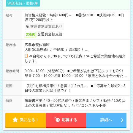
WEB登録・面接OK
無資格未経験：時給1400円～ ■週払いOK ■扶養内OK ■日
給与
収1万1200円以上
交通費別途支給あり
交通費全額支給
交通費
広島市安佐南区
勤務地
大町(広島県)駅
/
中筋駅
/
高取駅
/
…
≪自宅からドアtoドアで30分以内！≫ご希望の勤務地を紹介
します。
9:00～18:00（休憩60分） ■ご希望があれば下記シフトもOK！
勤務時間
早番 7:00～16:00 遅番 10:00～19:00 「家族と休みを合わせた
い」 「余裕を持って夕飯の準備がしたい」 「できれば残業はし
たくない」 など、ご希望を教えてくださいね。 ※Wワーク希望
【現在も積極採用中！急募！】2カ月～ ■ご応募から最短2～3
期間
の方へ 今ご覧のお仕事で希望する勤務時間と、もう1つのお仕事
日後の就業も相談可能です！
の勤務時間。 合計で週40時間を超える場合は応募できません。
履歴書不要
/
40～50代活躍中
/
服装自由
/
シフト勤務
/
10名以
特徴
上の大量募集
/
電話対応なし
/
パソコンスキル不要
気になる！
応募する
詳細へ