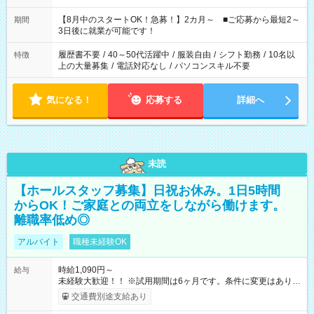
と休みを合わせたい」 「余裕を持って夕飯の準備がしたい」
「できれば残業はしたくない」 など、ご希望を教えてください
【8月中のスタートOK！急募！】2カ月～ ■ご応募から最短2～
期間
ね。 ※Wワーク希望の方へ 今ご覧のお仕事で希望する勤務時間
3日後に就業が可能です！
と、もう1つのお仕事の勤務時間。 合計で週40時間を超える場
合は応募できません。
履歴書不要
/
40～50代活躍中
/
服装自由
/
シフト勤務
/
10名以
特徴
上の大量募集
/
電話対応なし
/
パソコンスキル不要
気になる！
応募する
詳細へ
未読
【ホールスタッフ募集】日祝お休み。1日5時間
からOK！ご家庭との両立をしながら働けます。
離職率低め◎
アルバイト
職種未経験OK
時給1,090円～
給与
未経験大歓迎！！ ※試用期間は6ヶ月です。条件に変更はありま
せん。 【試用期間】試用期間あり 試用期間の長さ：6ヶ月 雇用
交通費別途支給あり
形態、給与は本採用時と同じです。