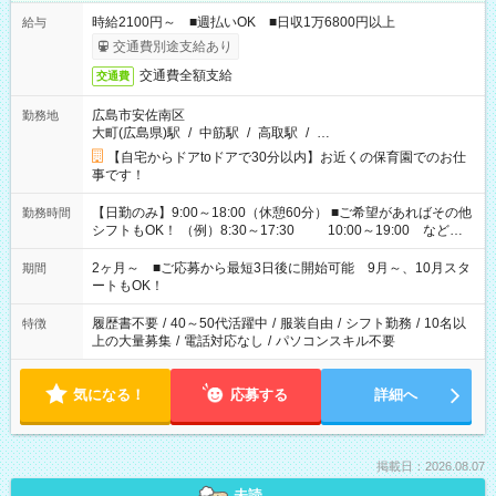
時給2100円～ ■週払いOK ■日収1万6800円以上
給与
交通費別途支給あり
交通費全額支給
交通費
広島市安佐南区
勤務地
大町(広島県)駅
/
中筋駅
/
高取駅
/
…
【自宅からドアtoドアで30分以内】お近くの保育園でのお仕
事です！
【日勤のみ】9:00～18:00（休憩60分） ■ご希望があればその他
勤務時間
シフトもOK！ （例）8:30～17:30 10:00～19:00 など
「家族とお休みを合わせたい」 「余裕を持って夕飯の準備がし
たい」 「できれば残業はしたくない」 など、ご希望があれば教
2ヶ月～ ■ご応募から最短3日後に開始可能 9月～、10月スタ
期間
えてくださいね。 ※Wワーク希望の方へ 今ご覧のお仕事で希望
ートもOK！
する勤務時間と、もう1つのお仕事の勤務時間。 合計で週40時
間を超える場合は応募できません
履歴書不要
/
40～50代活躍中
/
服装自由
/
シフト勤務
/
10名以
特徴
上の大量募集
/
電話対応なし
/
パソコンスキル不要
気になる！
応募する
詳細へ
掲載日：2026.08.07
未読