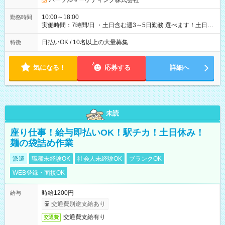
パーソルマーケティング株式会社
10:00～18:00
勤務時間
実働時間：7時間/日 ・土日含む週3～5日勤務 選べます！土日も
休みやすい！ ・残業は有りません！
日払いOK / 10名以上の大量募集
特徴
気になる！
応募する
詳細へ
未読
座り仕事！給与即払いOK！駅チカ！土日休み！
麺の袋詰め作業
派遣
職種未経験OK
社会人未経験OK
ブランクOK
WEB登録・面接OK
時給1200円
給与
交通費別途支給あり
交通費支給有り
交通費