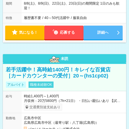
8/8(土)、8/9(日)、22日(土)、23日(日)の期間限定 1日のみも歓
期間
迎！
履歴書不要
/
40～50代活躍中
/
服装自由
特徴
気になる！
応募する
詳細へ
未読
若手活躍中！高時給1400円！キレイな百貨店
［カードカウンターの受付］20～(hs1cp02)
アルバイト
職種未経験OK
時給1,400円～1,400円
給与
月収例：20万5800円（7h×21日） ・日払い週払いあり 【試用
期間】試用期間なし
交通費別途支給あり
広島市中区
勤務地
広島県広島市中区（最寄り駅：八丁堀(広島県)）