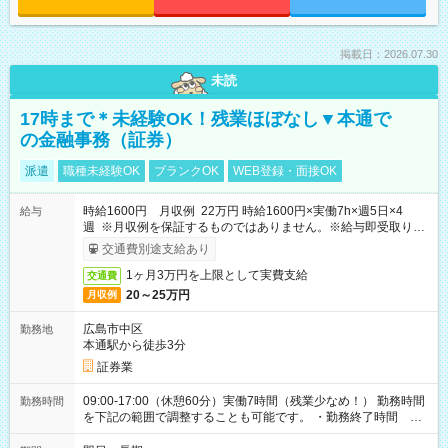
掲載日：2026.07.30
未読
17時まで＊未経験OK！残業ほぼなし▼本通で
の金融事務（証券）
派遣
職種未経験OK
ブランクOK
WEB登録・面接OK
時給1600円 月収例 22万円 時給1600円×実働7h×週5日×4
給与
週 ※月収例を保証するものではありません。※給与即受取りサ
ービス利用可（利用条件有）
交通費別途支給あり
1ヶ月3万円を上限として実費支給
交通費
20～25万円
月収例
広島市中区
勤務地
本通駅から徒歩3分
証券業
09:00-17:00（休憩60分）実働7時間（残業少なめ！） 勤務時間
勤務時間
を下記の範囲で調整することも可能です。 ・勤務終了時間
15:30～17:00 ・実働 05:30～07:00