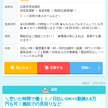
広島市安佐南区
勤務地
安芸長束駅
/
長楽寺駅
/
西原(広島県)駅
/
…
＜ご近所の老人ホームなど＞
★1日4時間～の時短シフトOK ★もちろんフルタイムシフトも可
勤務時間
能 ★スタート時間選べます 7:00～16:00 9:00～18:00 11:00～
20:00 など 残業なし！ ※Wワークの場合、他のお仕事と合わせ
週40時間超の就業はご案内できません ※法令に基づき、週20時
開始日はご相談ください！ ★職場が気に入れば、長期でも働
期間
間以上勤務は社会保険への加入対象となります ※労働者派遣法
けます！
（日雇い派遣の原則禁止）により、短時間・短期間の就業はご
案内が難しい場合があります
日払いOK
/
履歴書不要
/
40～50代活躍中
/
副業・WワークOK
/
特徴
服装自由
/
シフト勤務
/
10名以上の大量募集
/
電話対応なし
/
パ
ソコンスキル不要
気になる！
応募する
詳細へ
掲載日：2026.08.03
未読
＼空いた時間で働く！／日払いOK×1勤務2.8万
円も可！施設での見回りなど