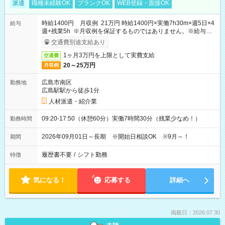
派遣
職種未経験OK
ブランクOK
WEB登録・面接OK
時給1400円 月収例 21万円 時給1400円×実働7h30m×週5日×4
給与
週+残業5h ※月収例を保証するものではありません。※給与即
受取りサービス利用可（利用条件有）
交通費別途支給あり
1ヶ月3万円を上限として実費支給
交通費
20～25万円
月収例
広島市南区
勤務地
広島駅駅から徒歩1分
人材派遣・紹介業
09:20-17:50（休憩60分）実働7時間30分（残業少なめ！）
勤務時間
2026年09月01日～長期 ※開始日相談OK ※9月～！
期間
履歴書不要
/
シフト勤務
特徴
気になる！
応募する
詳細へ
掲載日：2026.07.30