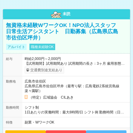
未読
無資格未経験WワークOK！NPO法人スタッフ
日常生活アシスタント 日勤募集（広島県広島
市佐伯区坪井）
アルバイト
職種未経験OK
時給2,000円～2,000円
給与
【試用期間】試用期間あり 試用期間の長さ：3ヶ月 雇用形態、
給与は本採用時と同じです。
交通費別途支給あり
広島市佐伯区
勤務地
広島県広島市佐伯区坪井（最寄り駅：広島電鉄2系統宮島線
楽々園駅）
（特定）広域協会 CILあき
シフト制
勤務時間
1日あたりの実働時間：最大8時間/日 シフト例 勤務時間（日
勤）・8時～18時 （実働時間8時間 待機休憩2時間）（日勤1回
あたりの給与 2万円）
副業・WワークOK
特徴