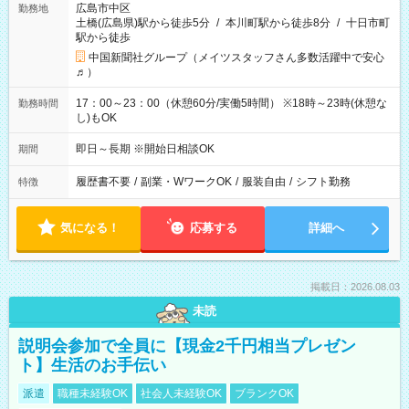
広島市中区
勤務地
土橋(広島県)駅から徒歩5分
/
本川町駅から徒歩8分
/
十日市町
駅から徒歩
中国新聞社グループ（メイツスタッフさん多数活躍中で安心
♬）
17：00～23：00（休憩60分/実働5時間） ※18時～23時(休憩な
勤務時間
し)もOK
即日～長期 ※開始日相談OK
期間
履歴書不要
/
副業・WワークOK
/
服装自由
/
シフト勤務
特徴
気になる！
応募する
詳細へ
掲載日：2026.08.03
未読
説明会参加で全員に【現金2千円相当プレゼン
ト】生活のお手伝い
派遣
職種未経験OK
社会人未経験OK
ブランクOK