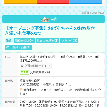
掲載日：2026.08.05
未読
【オープニング募集】おばあちゃんのお散歩付
き添いも仕事の1つ
派遣
職種未経験OK
社会人未経験OK
ブランクOK
WEB登録・面接OK
無資格未経験：時給1400円～ ■週払いOK ■扶養内OK ■日
給与
収1万1200円以上
交通費別途支給あり
交通費全額支給
交通費
広島市安佐南区
勤務地
大町(広島県)駅
/
中筋駅
/
高取駅
/
…
≪自宅からドアtoドアで30分以内！≫ご希望の勤務地を紹介
します。
9:00～18:00（休憩60分） ■ご希望があれば下記シフトもOK！
勤務時間
早番 7:00～16:00 遅番 10:00～19:00 夜勤 16:30～翌9:30 「家族