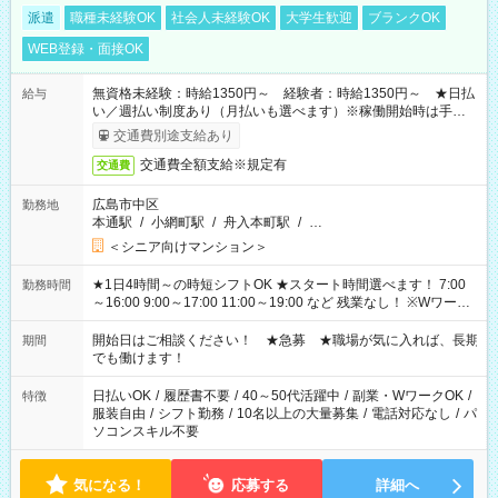
派遣
職種未経験OK
社会人未経験OK
大学生歓迎
ブランクOK
WEB登録・面接OK
無資格未経験：時給1350円～ 経験者：時給1350円～ ★日払
給与
い／週払い制度あり（月払いも選べます）※稼働開始時は手続き
完了次第のお支払いとなります。
交通費別途支給あり
交通費全額支給※規定有
交通費
広島市中区
勤務地
本通駅
/
小網町駅
/
舟入本町駅
/
…
＜シニア向けマンション＞
★1日4時間～の時短シフトOK ★スタート時間選べます！ 7:00
勤務時間
～16:00 9:00～17:00 11:00～19:00 など 残業なし！ ※Wワーク
の場合、他のお仕事と合わせ週40時間超の就業はご案内できま
せん ※法令に基づき、週20時間以上勤務は社会保険への加入対
開始日はご相談ください！ ★急募 ★職場が気に入れば、長期
期間
象となります ※労働者派遣法（日雇い派遣の原則禁止）によ
でも働けます！
り、短時間・短期間の就業はご案内が難しい場合があります
日払いOK
/
履歴書不要
/
40～50代活躍中
/
副業・WワークOK
/
特徴
服装自由
/
シフト勤務
/
10名以上の大量募集
/
電話対応なし
/
パ
ソコンスキル不要
気になる！
応募する
詳細へ