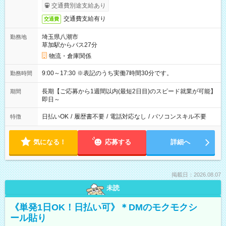
交通費別途支給あり
交通費支給有り
交通費
埼玉県八潮市
勤務地
草加駅からバス27分
物流・倉庫関係
9:00～17:30 ※表記のうち実働7時間30分です。
勤務時間
長期【ご応募から1週間以内(最短2日目)のスピード就業が可能】
期間
即日～
日払いOK
/
履歴書不要
/
電話対応なし
/
パソコンスキル不要
特徴
気になる！
応募する
詳細へ
掲載日：2026.08.07
未読
《単発1日OK！日払い可》＊DMのモクモクシ
ール貼り