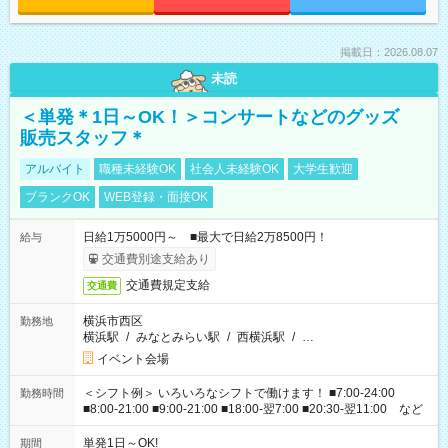
掲載日：2026.08.07
未読
＜単発＊1日～OK！＞コンサートなどのグッズ
販売スタッフ＊
アルバイト
職種未経験OK
社会人未経験OK
大学生歓迎
ブランクOK
WEB登録・面接OK
日給1万5000円～ ■最大で日給2万8500円！
給与
交通費別途支給あり
交通費規定支給
交通費
横浜市西区
勤務地
横浜駅
/
みなとみらい駅
/
西横浜駅
/
…
イベント会場
＜シフト例＞ いろいろなシフトで働けます！ ■7:00-24:00
勤務時間
■8:00-21:00 ■9:00-21:00 ■18:00-翌7:00 ■20:30-翌11:00 など
単発1日～OK!
期間