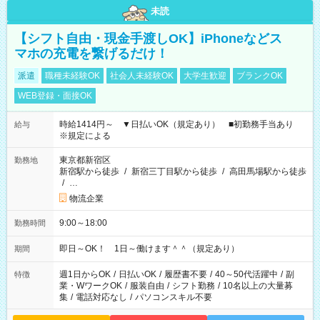
未読
【シフト自由・現金手渡しOK】iPhoneなどス
マホの充電を繋げるだけ！
派遣
職種未経験OK
社会人未経験OK
大学生歓迎
ブランクOK
WEB登録・面接OK
時給1414円～ ▼日払いOK（規定あり） ■初勤務手当あり
給与
※規定による
東京都新宿区
勤務地
新宿駅から徒歩
/
新宿三丁目駅から徒歩
/
高田馬場駅から徒歩
/
…
物流企業
9:00～18:00
勤務時間
即日～OK！ 1日～働けます＾＾（規定あり）
期間
週1日からOK
/
日払いOK
/
履歴書不要
/
40～50代活躍中
/
副
特徴
業・WワークOK
/
服装自由
/
シフト勤務
/
10名以上の大量募
集
/
電話対応なし
/
パソコンスキル不要