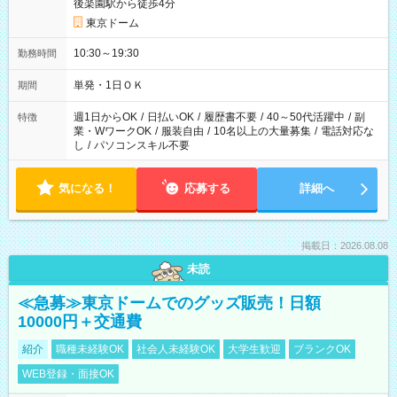
後楽園駅から徒歩4分
東京ドーム
10:30～19:30
勤務時間
単発・1日ＯＫ
期間
週1日からOK
/
日払いOK
/
履歴書不要
/
40～50代活躍中
/
副
特徴
業・WワークOK
/
服装自由
/
10名以上の大量募集
/
電話対応な
し
/
パソコンスキル不要
気になる！
応募する
詳細へ
掲載日：2026.08.08
未読
≪急募≫東京ドームでのグッズ販売！日額
10000円＋交通費
紹介
職種未経験OK
社会人未経験OK
大学生歓迎
ブランクOK
WEB登録・面接OK