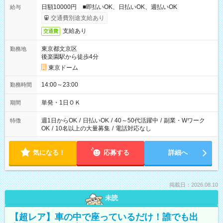
日額10000円 ■即払いOK、日払いOK、週払いOK
給与
交通費別途支給あり
支給あり
交通費
東京都文京区
勤務地
後楽園駅から徒歩4分
東京ドーム
14:00～23:00
勤務時間
単発・1日ＯＫ
期間
週1日からOK
/
日払いOK
/
40～50代活躍中
/
副業・Wワーク
特徴
OK
/
10名以上の大量募集
/
電話対応なし
気になる！
応募する
詳細へ
掲載日：2026.08.10
未読
【超レア】車の中で座っているだけ！誰でも出