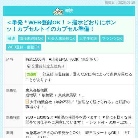
掲載日：2026.08.10
未読
＜単発＊WEB登録OK！＞指示どおりにポン
ッ！カプセルトイのカプセル準備！
派遣
職種未経験OK
社会人未経験OK
大学生歓迎
ブランクOK
WEB登録・面接OK
時給1500円 ■現金日払いもOK（規定あり）
給与
交通費別途支給あり
一部支給 ※登録後、選んだお仕事によって条件が異なる
交通費
ことがあります
東京都板橋区
勤務地
成増駅
/
板橋駅
/
東武練馬駅
/
…
大手物流会社（年齢不問／「無理なく続けられる」と好評の
職場です！）
9:00～18:00など ■希望の時間帯を選べます！ ▼他にも様々な時
勤務時間
間帯でお仕事をご用意しています！ ＜シフト例＞ 8:30～12:00
17:00～22:00 13:00～22:00 22:00～翌6:00 など
≪急募≫1日のみの単発からOK！ 即日スタートもOK！ ＃7
期間
月～ ＃8月～