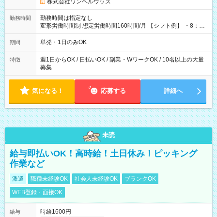
株式会社ワンベルウッズ
勤務時間は指定なし
勤務時間
変形労働時間制 想定労働時間160時間/月 【シフト例】 ・8：00
～21：00
単発・1日のみOK
期間
週1日からOK / 日払いOK / 副業・WワークOK / 10名以上の大量
特徴
募集
気になる！
応募する
詳細へ
未読
給与即払いOK！高時給！土日休み！ピッキング
作業など
派遣
職種未経験OK
社会人未経験OK
ブランクOK
WEB登録・面接OK
時給1600円
給与