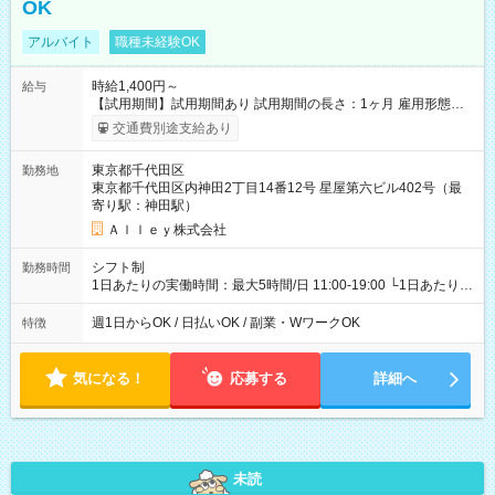
OK
アルバイト
職種未経験OK
時給1,400円～
給与
【試用期間】試用期間あり 試用期間の長さ：1ヶ月 雇用形態、
給与は本採用時と同じです。
交通費別途支給あり
東京都千代田区
勤務地
東京都千代田区内神田2丁目14番12号 星屋第六ビル402号（最
寄り駅：神田駅）
Ａｌｌｅｙ株式会社
シフト制
勤務時間
1日あたりの実働時間：最大5時間/日 11:00-19:00 └1日あたりの
実働時間：1-5時間 └上記の時間帯内であれば、いつでも勤務可
能！ └平日・土曜日の中で、お好きな曜日でご勤務いただけま
週1日からOK / 日払いOK / 副業・WワークOK
特徴
す！ 【シフト例】 ・11:00～14:00 ・16:30～19:00 ・13:00～
18:00 などのように、自由な働き方が可能なお仕事です！
気になる！
応募する
詳細へ
未読