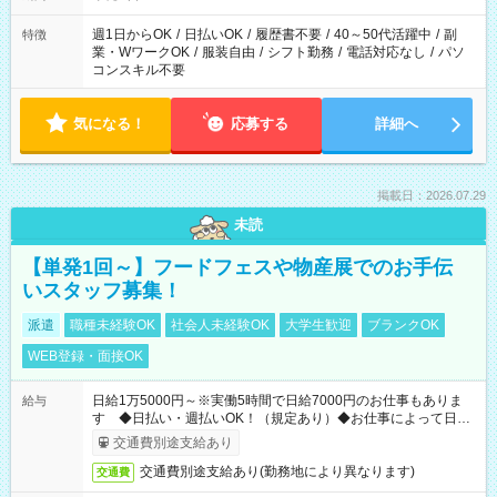
週1日からOK
/
日払いOK
/
履歴書不要
/
40～50代活躍中
/
副
特徴
業・WワークOK
/
服装自由
/
シフト勤務
/
電話対応なし
/
パソ
コンスキル不要
気になる！
応募する
詳細へ
掲載日：2026.07.29
未読
【単発1回～】フードフェスや物産展でのお手伝
いスタッフ募集！
派遣
職種未経験OK
社会人未経験OK
大学生歓迎
ブランクOK
WEB登録・面接OK
日給1万5000円～※実働5時間で日給7000円のお仕事もありま
給与
す ◆日払い・週払いOK！（規定あり）◆お仕事によって日給
も異なります
交通費別途支給あり
交通費別途支給あり(勤務地により異なります)
交通費