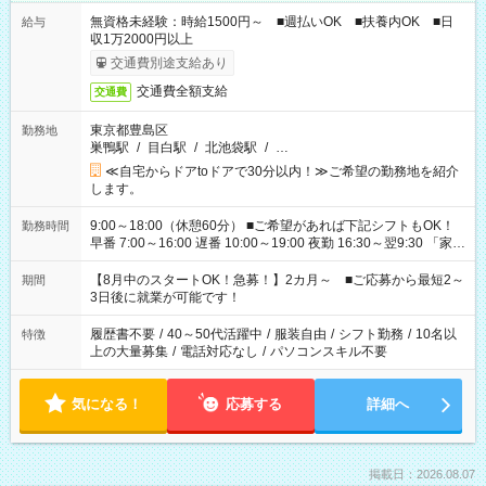
無資格未経験：時給1500円～ ■週払いOK ■扶養内OK ■日
給与
収1万2000円以上
交通費別途支給あり
交通費全額支給
交通費
東京都豊島区
勤務地
巣鴨駅
/
目白駅
/
北池袋駅
/
…
≪自宅からドアtoドアで30分以内！≫ご希望の勤務地を紹介
します。
9:00～18:00（休憩60分） ■ご希望があれば下記シフトもOK！
勤務時間
早番 7:00～16:00 遅番 10:00～19:00 夜勤 16:30～翌9:30 「家族
と休みを合わせたい」 「余裕を持って夕飯の準備がしたい」
「できれば残業はしたくない」 など、ご希望を教えてください
【8月中のスタートOK！急募！】2カ月～ ■ご応募から最短2～
期間
ね。 ※Wワーク希望の方へ 今ご覧のお仕事で希望する勤務時間
3日後に就業が可能です！
と、もう1つのお仕事の勤務時間。 合計で週40時間を超える場
合は応募できません。
履歴書不要
/
40～50代活躍中
/
服装自由
/
シフト勤務
/
10名以
特徴
上の大量募集
/
電話対応なし
/
パソコンスキル不要
気になる！
応募する
詳細へ
掲載日：2026.08.07