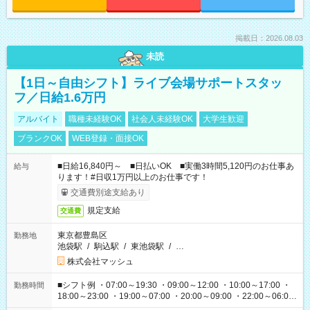
掲載日：2026.08.03
未読
【1日～自由シフト】ライブ会場サポートスタッ
フ／日給1.6万円
アルバイト
職種未経験OK
社会人未経験OK
大学生歓迎
ブランクOK
WEB登録・面接OK
■日給16,840円～ ■日払いOK ■実働3時間5,120円のお仕事あ
給与
ります！#日収1万円以上のお仕事です！
交通費別途支給あり
規定支給
交通費
東京都豊島区
勤務地
池袋駅
/
駒込駅
/
東池袋駅
/
…
株式会社マッシュ
■シフト例 ・07:00～19:30 ・09:00～12:00 ・10:00～17:00 ・
勤務時間
18:00～23:00 ・19:00～07:00 ・20:00～09:00 ・22:00～06:00
etc ★最短で3時間で5,120円のお仕事から 15時間で2万円近く稼