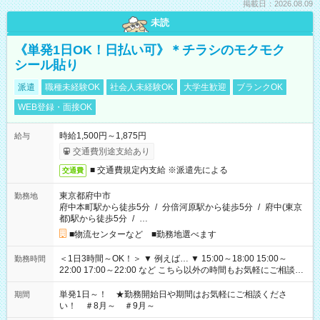
掲載日：2026.08.09
未読
《単発1日OK！日払い可》＊チラシのモクモク
シール貼り
派遣
職種未経験OK
社会人未経験OK
大学生歓迎
ブランクOK
WEB登録・面接OK
時給1,500円～1,875円
給与
交通費別途支給あり
■ 交通費規定内支給 ※派遣先による
交通費
東京都府中市
勤務地
府中本町駅から徒歩5分
/
分倍河原駅から徒歩5分
/
府中(東京
都)駅から徒歩5分
/
…
■物流センターなど ■勤務地選べます
＜1日3時間～OK！＞ ▼ 例えば… ▼ 15:00～18:00 15:00～
勤務時間
22:00 17:00～22:00 など こちら以外の時間もお気軽にご相談く
ださい！
単発1日～！ ★勤務開始日や期間はお気軽にご相談くださ
期間
い！ ＃8月～ ＃9月～