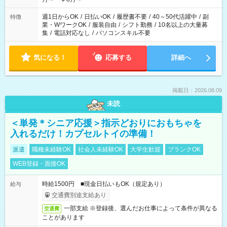
週1日からOK
/
日払いOK
/
履歴書不要
/
40～50代活躍中
/
副
特徴
業・WワークOK
/
服装自由
/
シフト勤務
/
10名以上の大量募
集
/
電話対応なし
/
パソコンスキル不要
気になる！
応募する
詳細へ
掲載日：2026.08.09
未読
＜単発＊シニア応援＞指示どおりにおもちゃを
入れるだけ！カプセルトイの準備！
派遣
職種未経験OK
社会人未経験OK
大学生歓迎
ブランクOK
WEB登録・面接OK
時給1500円 ■現金日払いもOK（規定あり）
給与
交通費別途支給あり
一部支給 ※登録後、選んだお仕事によって条件が異なる
交通費
ことがあります