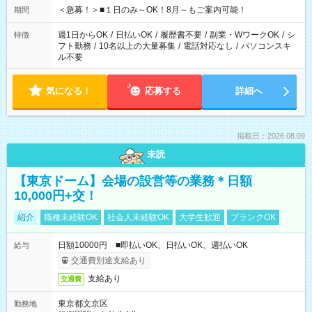
げるお仕事も！ ご希望のお時間に合わせてご紹介！ ※シフトは
＜急募！＞■１日のみ～OK！8月～もご案内可能！
期間
現場によって異なります。 ※勿論、休憩時間はあるのでご安心
ください！
週1日からOK
/
日払いOK
/
履歴書不要
/
副業・WワークOK
/
シ
特徴
フト勤務
/
10名以上の大量募集
/
電話対応なし
/
パソコンスキ
ル不要
気になる！
応募する
詳細へ
掲載日：2026.08.09
未読
【東京ドーム】会場の設営等の業務＊日額
10,000円+交！
紹介
職種未経験OK
社会人未経験OK
大学生歓迎
ブランクOK
日額10000円 ■即払いOK、日払いOK、週払いOK
給与
交通費別途支給あり
支給あり
交通費
東京都文京区
勤務地