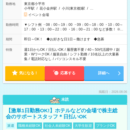
東京都小平市
勤務地
小平駅
/
花小金井駅
/
小川(東京都)駅
/
…
イベント会場
▼シフト例 ・08：00～19：00 ・09：00～18：00 ・10：00～
勤務時間
17：00 ・13：00～22：00 ・16：00～21：00 など多数！ ※お
仕事により勤務時間が異なります
即日～OK！ ◆お好きな日1日～働けます ◆急募
期間
週1日からOK
/
日払いOK
/
履歴書不要
/
40～50代活躍中
/
副
特徴
業・WワークOK
/
服装自由
/
シフト勤務
/
10名以上の大量募
集
/
電話対応なし
/
パソコンスキル不要
気になる！
応募する
詳細へ
掲載日：2026.08.06
未読
【激単1日勤務OK!】ホテルなどの会場で株主総
会のサポートスタッフ＊日払いOK
派遣
職種未経験OK
社会人未経験OK
大学生歓迎
ブランクOK