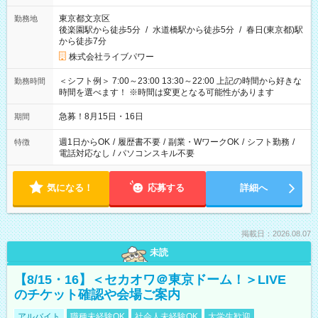
東京都文京区
勤務地
後楽園駅から徒歩5分
/
水道橋駅から徒歩5分
/
春日(東京都)駅
から徒歩7分
株式会社ライブパワー
＜シフト例＞ 7:00～23:00 13:30～22:00 上記の時間から好きな
勤務時間
時間を選べます！ ※時間は変更となる可能性があります
急募！8月15日・16日
期間
週1日からOK
/
履歴書不要
/
副業・WワークOK
/
シフト勤務
/
特徴
電話対応なし
/
パソコンスキル不要
気になる！
応募する
詳細へ
掲載日：2026.08.07
未読
【8/15・16】＜セカオワ＠東京ドーム！＞LIVE
のチケット確認や会場ご案内
アルバイト
職種未経験OK
社会人未経験OK
大学生歓迎