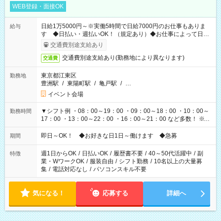
WEB登録・面接OK
日給1万5000円～※実働5時間で日給7000円のお仕事もありま
給与
す ◆日払い・週払いOK！（規定あり）◆お仕事によって日給
も異なります
交通費別途支給あり
交通費別途支給あり(勤務地により異なります)
交通費
東京都江東区
勤務地
豊洲駅
/
東陽町駅
/
亀戸駅
/
…
イベント会場
▼シフト例 ・08：00～19：00 ・09：00～18：00 ・10：00～
勤務時間
17：00 ・13：00～22：00 ・16：00～21：00 など多数！ ※お
仕事により勤務時間が異なります
即日～OK！ ◆お好きな日1日～働けます ◆急募
期間
週1日からOK
/
日払いOK
/
履歴書不要
/
40～50代活躍中
/
副
特徴
業・WワークOK
/
服装自由
/
シフト勤務
/
10名以上の大量募
集
/
電話対応なし
/
パソコンスキル不要
気になる！
応募する
詳細へ