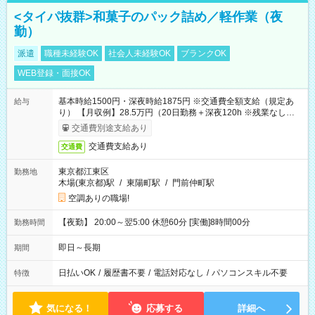
<タイパ抜群>和菓子のパック詰め／軽作業（夜
勤）
派遣
職種未経験OK
社会人未経験OK
ブランクOK
WEB登録・面接OK
基本時給1500円・深夜時給1875円 ※交通費全額支給（規定あ
給与
り） 【月収例】28.5万円（20日勤務＋深夜120h ※残業なしの場
合）
交通費別途支給あり
交通費支給あり
交通費
東京都江東区
勤務地
木場(東京都)駅
/
東陽町駅
/
門前仲町駅
空調ありの職場!
【夜勤】 20:00～翌5:00 休憩60分 [実働]8時間00分
勤務時間
即日～長期
期間
日払いOK
/
履歴書不要
/
電話対応なし
/
パソコンスキル不要
特徴
気になる！
応募する
詳細へ