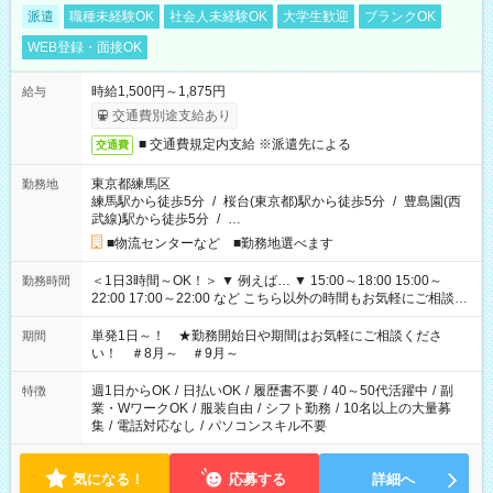
派遣
職種未経験OK
社会人未経験OK
大学生歓迎
ブランクOK
WEB登録・面接OK
時給1,500円～1,875円
給与
交通費別途支給あり
■ 交通費規定内支給 ※派遣先による
交通費
東京都練馬区
勤務地
練馬駅から徒歩5分
/
桜台(東京都)駅から徒歩5分
/
豊島園(西
武線)駅から徒歩5分
/
…
■物流センターなど ■勤務地選べます
＜1日3時間～OK！＞ ▼ 例えば… ▼ 15:00～18:00 15:00～
勤務時間
22:00 17:00～22:00 など こちら以外の時間もお気軽にご相談く
ださい！
単発1日～！ ★勤務開始日や期間はお気軽にご相談くださ
期間
い！ ＃8月～ ＃9月～
週1日からOK
/
日払いOK
/
履歴書不要
/
40～50代活躍中
/
副
特徴
業・WワークOK
/
服装自由
/
シフト勤務
/
10名以上の大量募
集
/
電話対応なし
/
パソコンスキル不要
気になる！
応募する
詳細へ