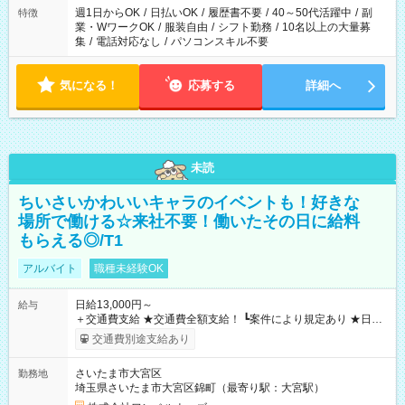
週1日からOK
/
日払いOK
/
履歴書不要
/
40～50代活躍中
/
副
特徴
業・WワークOK
/
服装自由
/
シフト勤務
/
10名以上の大量募
集
/
電話対応なし
/
パソコンスキル不要
気になる！
応募する
詳細へ
未読
ちいさいかわいいキャラのイベントも！好きな
場所で働ける☆来社不要！働いたその日に給料
もらえる◎/T1
アルバイト
職種未経験OK
日給13,000円～
給与
＋交通費支給 ★交通費全額支給！ ┗案件により規定あり ★日払
いOK！（規定あり） ┗働いたその日に現金GET♪ お仕事後はコ
交通費別途支給あり
ンビニATMから 日払い分を引き落とせます！ 【試用期間】試
用期間なし
さいたま市大宮区
勤務地
埼玉県さいたま市大宮区錦町（最寄り駅：大宮駅）