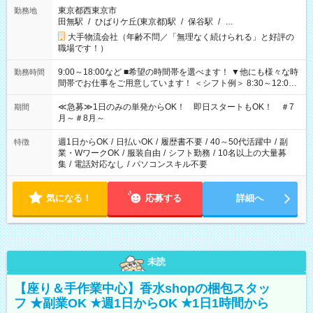
東京都西東京市
勤務地
田無駅
/
ひばりケ丘(東京都)駅
/
保谷駅
/
…
大手物流会社（年齢不問／「無理なく続けられる」と好評の
職場です！）
9:00～18:00など ■希望の時間帯を選べます！ ▼他にも様々な時
勤務時間
間帯でお仕事をご用意しています！ ＜シフト例＞ 8:30～12:00
17:00～22:00 13:00～22:00 22:00～翌6:00 など
≪急募≫1日のみの単発からOK！ 即日スタートもOK！ ＃7
期間
月～＃8月～
週1日からOK
/
日払いOK
/
履歴書不要
/
40～50代活躍中
/
副
特徴
業・WワークOK
/
服装自由
/
シフト勤務
/
10名以上の大量募
集
/
電話対応なし
/
パソコンスキル不要
気になる！
応募する
詳細へ
未読
【座り＆手作業中心】香水shopの梱包スタッ
フ ★副業OK ★週1日からOK ★1日1時間から