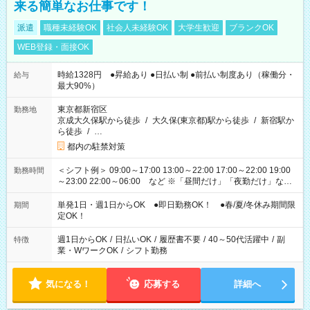
来る簡単なお仕事です！
派遣
職種未経験OK
社会人未経験OK
大学生歓迎
ブランクOK
WEB登録・面接OK
時給1328円 ●昇給あり ●日払い制 ●前払い制度あり（稼働分・
給与
最大90%）
東京都新宿区
勤務地
京成大久保駅から徒歩
/
大久保(東京都)駅から徒歩
/
新宿駅か
ら徒歩
/
…
都内の駐禁対策
＜シフト例＞ 09:00～17:00 13:00～22:00 17:00～22:00 19:00
勤務時間
～23:00 22:00～06:00 など ※「昼間だけ」「夜勤だけ」など
の希望OK
単発1日・週1日からOK ●即日勤務OK！ ●春/夏/冬休み期間限
期間
定OK！
週1日からOK
/
日払いOK
/
履歴書不要
/
40～50代活躍中
/
副
特徴
業・WワークOK
/
シフト勤務
気になる！
応募する
詳細へ