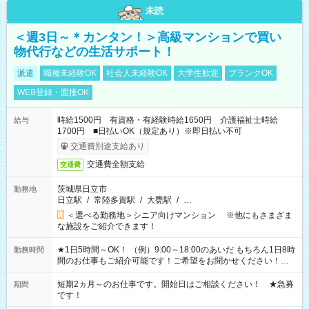
未読
＜週3日～＊カンタン！＞高級マンションで買い
物代行などの生活サポート！
派遣
職種未経験OK
社会人未経験OK
大学生歓迎
ブランクOK
WEB登録・面接OK
時給1500円 有資格・有経験時給1650円 介護福祉士時給
給与
1700円 ■日払いOK（規定あり）※即日払い不可
交通費別途支給あり
交通費全額支給
交通費
茨城県日立市
勤務地
日立駅
/
常陸多賀駅
/
大甕駅
/
…
＜選べる勤務地＞シニア向けマンション ※他にもさまざま
な施設をご紹介できます！
★1日5時間～OK！ （例）9:00～18:00のあいだ もちろん1日8時
勤務時間
間のお仕事もご紹介可能です！ご希望をお聞かせください！★
家庭の都合でお休みが必要な場合も遠慮なくご相談ください。
※週最低15時間以上の勤務が必要です
短期2ヵ月～のお仕事です。開始日はご相談ください！ ★急募
期間
です！