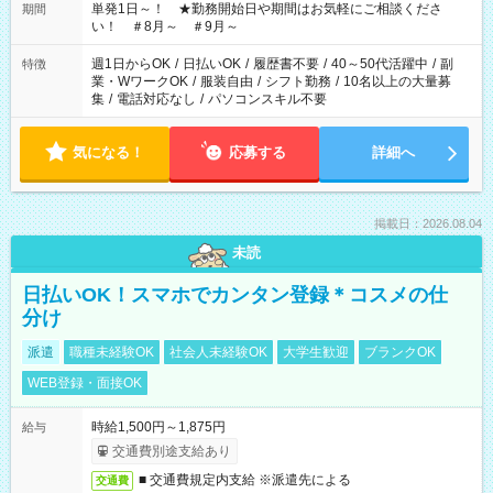
単発1日～！ ★勤務開始日や期間はお気軽にご相談くださ
期間
い！ ＃8月～ ＃9月～
週1日からOK
/
日払いOK
/
履歴書不要
/
40～50代活躍中
/
副
特徴
業・WワークOK
/
服装自由
/
シフト勤務
/
10名以上の大量募
集
/
電話対応なし
/
パソコンスキル不要
気になる！
応募する
詳細へ
掲載日：2026.08.04
未読
日払いOK！スマホでカンタン登録＊コスメの仕
分け
派遣
職種未経験OK
社会人未経験OK
大学生歓迎
ブランクOK
WEB登録・面接OK
時給1,500円～1,875円
給与
交通費別途支給あり
■ 交通費規定内支給 ※派遣先による
交通費