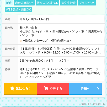
派遣
職種未経験OK
社会人未経験OK
大学生歓迎
ブランクOK
WEB登録・面接OK
時給1,200円～1,625円
給与
栃木県小山市
勤務地
小山駅からバイク・車
/
間々田駅からバイク・車
/
思川駅から
バイク・車
■物流センターなど ■勤務地選べます
【1日3時間～も相談OK!】午前中のみや18時以降などのシフト
勤務時間
あり！ シフト例 ▼9:00～12:00 ▼9:00～17:00 ▼10:00～19:00
▼18:00～21:00
1日だけの単発OK！＃8月～ ＃9月～
期間
週1日からOK
/
日払いOK
/
40～50代活躍中
/
副業・Wワーク
特徴
OK
/
服装自由
/
シフト勤務
/
10名以上の大量募集
/
電話対応な
し
/
パソコンスキル不要
気になる！
応募する
詳細へ
掲載日：2026.08.06