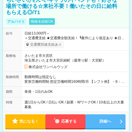
ちいさいかわいいキャラのイベントも！好きな
場所で働ける☆来社不要！働いたその日に給料
もらえる◎/T1
アルバイト
職種未経験OK
日給13,000円～
給与
＋交通費支給 ★交通費全額支給！ ┗案件により規定あり ★日払
いOK！（規定あり） ┗働いたその日に現金GET♪ お仕事後はコ
交通費別途支給あり
ンビニATMから 日払い分を引き落とせます！ 【試用期間】試
用期間なし
さいたま市大宮区
勤務地
埼玉県さいたま市大宮区錦町（最寄り駅：大宮駅）
株式会社ワンベルウッズ
勤務時間は指定なし
勤務時間
変形労働時間制 想定労働時間160時間/月 【シフト例】 ・8：00
～21：00
単発・1日のみOK
期間
週1日からOK / 日払いOK / 副業・WワークOK / 10名以上の大量
特徴
募集
気になる！
応募する
詳細へ