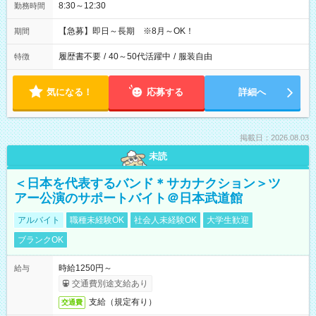
8:30～12:30
勤務時間
【急募】即日～長期 ※8月～OK！
期間
履歴書不要
/
40～50代活躍中
/
服装自由
特徴
気になる！
応募する
詳細へ
掲載日：2026.08.03
未読
＜日本を代表するバンド＊サカナクション＞ツ
アー公演のサポートバイト＠日本武道館
アルバイト
職種未経験OK
社会人未経験OK
大学生歓迎
ブランクOK
時給1250円～
給与
交通費別途支給あり
支給（規定有り）
交通費