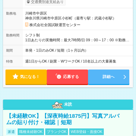
※勤務回数により昇給あり 【即給（前払い）オプションあ
交通費別途支給あり
り！】 希望される場合、勤務から1週間ほどで給与の一部を受け
取れます。 ※手数料418円がかかります。 【過去試験日の収入
川崎市中原区
勤務地
例】 ・河合塾模擬試験 8:30～17:30（休憩1時間） 時給1,300円
神奈川県川崎市中原区小杉町（最寄り駅：武蔵小杉駅）
×8時間＝日収10,400円＋交通費 ※当日の役割により時給＋100
円の場合あり ・国家試験 7:00～13:30（休憩なし） 時給1,300
株式会社全国試験運営センター
円（役割手当＋100円）×6時間＝日収8,400円＋交通費 【試用期
間】試用期間なし
シフト制
勤務時間
1日あたりの実働時間：最大7時間/日 09：00～17：00 ※勤務時
間は 試験により異なります。
単発・1日のみOK / 短期（1ヶ月以内）
期間
週1日からOK / 副業・WワークOK / 10名以上の大量募集
特徴
気になる！
応募する
詳細へ
未読
【未経験OK】【深夜時給1875円】写真アルバ
ムの貼り付け・確認｜短期
派遣
職種未経験OK
ブランクOK
WEB登録・面接OK