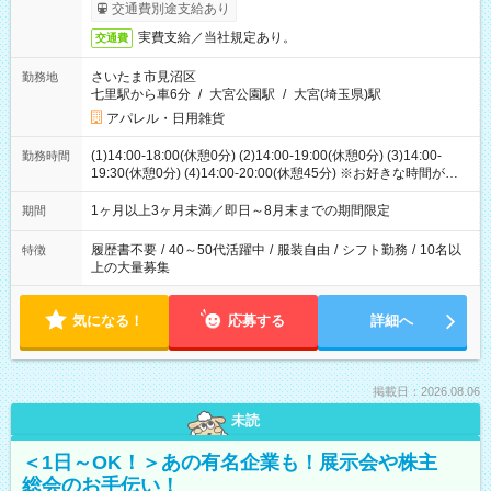
交通費別途支給あり
実費支給／当社規定あり。
交通費
さいたま市見沼区
勤務地
七里駅から車6分
/
大宮公園駅
/
大宮(埼玉県)駅
アパレル・日用雑貨
(1)14:00-18:00(休憩0分) (2)14:00-19:00(休憩0分) (3)14:00-
勤務時間
19:30(休憩0分) (4)14:00-20:00(休憩45分) ※お好きな時間が選べ
ます
1ヶ月以上3ヶ月未満／即日～8月末までの期間限定
期間
履歴書不要
/
40～50代活躍中
/
服装自由
/
シフト勤務
/
10名以
特徴
上の大量募集
気になる！
応募する
詳細へ
掲載日：2026.08.06
未読
＜1日～OK！＞あの有名企業も！展示会や株主
総会のお手伝い！