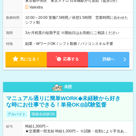
東京都中央区 東京メトロ 日本橋駅から直結（徒歩1分）
Valextra
10:00～20:00 実働7.5時間／休憩1.5時間 営業時間に合わせた
勤務時間
シフト制
3か月程度の短期予定 ※開始日はお気軽にご相談ください
期間
副業・WワークOK
/
シフト勤務
/
パソコンスキル不要
特徴
気になる！
応募する
詳細へ
未読
マニュアル通りに簡単WORK◆未経験から好き
な時にお仕事できる！単発OK◎試験監督
アルバイト
職種未経験OK
時給1,300円～
給与
★交通費一部支給 時給1,300円～ ※試験・役割により手当あり