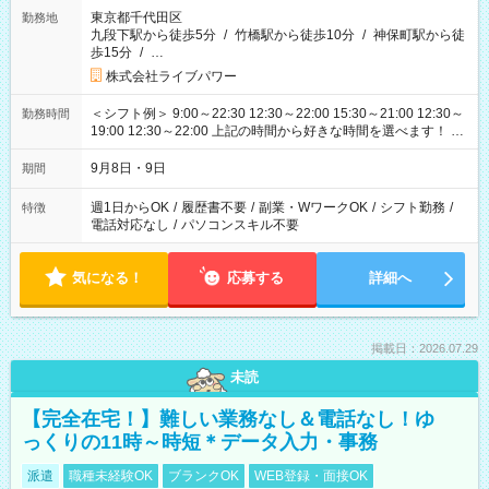
東京都千代田区
勤務地
九段下駅から徒歩5分
/
竹橋駅から徒歩10分
/
神保町駅から徒
歩15分
/
…
株式会社ライブパワー
＜シフト例＞ 9:00～22:30 12:30～22:00 15:30～21:00 12:30～
勤務時間
19:00 12:30～22:00 上記の時間から好きな時間を選べます！ ※
時間は変更となる可能性があります
9月8日・9日
期間
週1日からOK
/
履歴書不要
/
副業・WワークOK
/
シフト勤務
/
特徴
電話対応なし
/
パソコンスキル不要
気になる！
応募する
詳細へ
掲載日：2026.07.29
未読
【完全在宅！】難しい業務なし＆電話なし！ゆ
っくりの11時～時短＊データ入力・事務
派遣
職種未経験OK
ブランクOK
WEB登録・面接OK