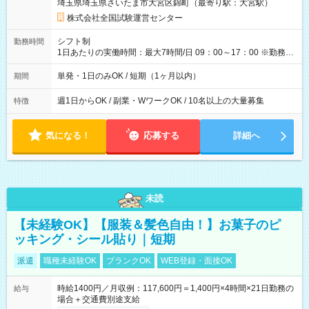
埼玉県埼玉県さいたま市大宮区錦町（最寄り駅：大宮駅）
×8時間＝日収10,400円＋交通費 ※当日の役割により時給＋100
円の場合あり ・国家試験 7:00～13:30（休憩なし） 時給1,300
株式会社全国試験運営センター
円（役割手当＋100円）×6時間＝日収8,400円＋交通費 【試用期
間】試用期間なし
シフト制
勤務時間
1日あたりの実働時間：最大7時間/日 09：00～17：00 ※勤務時
間は 試験により異なります。
単発・1日のみOK / 短期（1ヶ月以内）
期間
週1日からOK / 副業・WワークOK / 10名以上の大量募集
特徴
気になる！
応募する
詳細へ
未読
【未経験OK】【服装＆髪色自由！】お菓子のピ
ッキング・シール貼り｜短期
派遣
職種未経験OK
ブランクOK
WEB登録・面接OK
時給1400円／月収例：117,600円＝1,400円×4時間×21日勤務の
給与
場合＋交通費別途支給