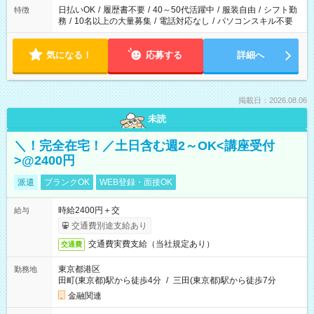
日払いOK
/
履歴書不要
/
40～50代活躍中
/
服装自由
/
シフト勤
特徴
務
/
10名以上の大量募集
/
電話対応なし
/
パソコンスキル不要
気になる！
応募する
詳細へ
掲載日：2026.08.06
未読
＼！完全在宅！／土日含む週2～OK<講座受付
>@2400円
派遣
ブランクOK
WEB登録・面接OK
時給2400円＋交
給与
交通費別途支給あり
交通費実費支給（当社規定あり）
交通費
東京都港区
勤務地
田町(東京都)駅から徒歩4分
/
三田(東京都)駅から徒歩7分
金融関連