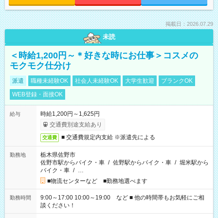
掲載日：2026.07.29
未読
＜時給1,200円～＊好きな時にお仕事＞コスメの
モクモク仕分け
派遣
職種未経験OK
社会人未経験OK
大学生歓迎
ブランクOK
WEB登録・面接OK
時給1,200円～1,625円
給与
交通費別途支給あり
■ 交通費規定内支給 ※派遣先による
交通費
栃木県佐野市
勤務地
佐野市駅からバイク・車
/
佐野駅からバイク・車
/
堀米駅から
バイク・車
/
…
■物流センターなど ■勤務地選べます
9:00～17:00 10:00～19:00 など ■ 他の時間帯もお気軽にご相
勤務時間
談ください！