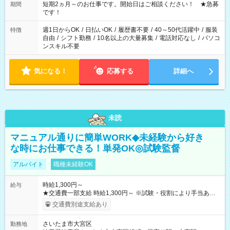
い」など ご希望にあったお仕事をご案内いたします。 ※未経験
短期2ヵ月～のお仕事です。開始日はご相談ください！ ★急募
期間
の方の場合は1～2ヶ月間は日中での仕事を経験いただき、 お
です！
仕事に慣れてからの夜勤になります。 ★家庭の都合でお休みが
必要な場合も遠慮なくご相談ください。
週1日からOK
/
日払いOK
/
履歴書不要
/
40～50代活躍中
/
服装
特徴
自由
/
シフト勤務
/
10名以上の大量募集
/
電話対応なし
/
パソコ
ンスキル不要
気になる！
応募する
詳細へ
未読
マニュアル通りに簡単WORK◆未経験から好き
な時にお仕事できる！単発OK◎試験監督
アルバイト
職種未経験OK
時給1,300円～
給与
★交通費一部支給 時給1,300円～ ※試験・役割により手当あり
※勤務回数により昇給あり 【即給（前払い）オプションあ
交通費別途支給あり
り！】 希望される場合、勤務から1週間ほどで給与の一部を受け
取れます。 ※手数料418円がかかります。 【過去試験日の収入
さいたま市大宮区
勤務地
例】 ・河合塾模擬試験 8:30～17:30（休憩1時間） 時給1,300円