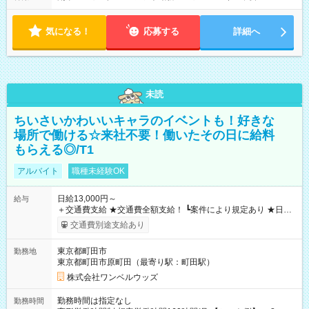
気になる！
応募する
詳細へ
未読
ちいさいかわいいキャラのイベントも！好きな
場所で働ける☆来社不要！働いたその日に給料
もらえる◎/T1
アルバイト
職種未経験OK
日給13,000円～
給与
＋交通費支給 ★交通費全額支給！ ┗案件により規定あり ★日払
いOK！（規定あり） ┗働いたその日に現金GET♪ お仕事後はコ
交通費別途支給あり
ンビニATMから 日払い分を引き落とせます！ 【試用期間】試
用期間なし
東京都町田市
勤務地
東京都町田市原町田（最寄り駅：町田駅）
株式会社ワンベルウッズ
勤務時間は指定なし
勤務時間