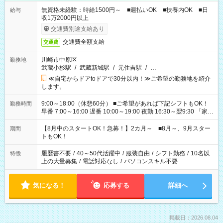
無資格未経験：時給1500円～ ■週払いOK ■扶養内OK ■日
給与
収1万2000円以上
交通費別途支給あり
交通費全額支給
交通費
川崎市中原区
勤務地
武蔵小杉駅
/
武蔵新城駅
/
元住吉駅
/
…
≪自宅からドアtoドアで30分以内！≫ご希望の勤務地を紹介
します。
9:00～18:00（休憩60分） ■ご希望があれば下記シフトもOK！
勤務時間
早番 7:00～16:00 遅番 10:00～19:00 夜勤 16:30～翌9:30 「家族
と休みを合わせたい」 「余裕を持って夕飯の準備がしたい」
「できれば残業はしたくない」 など、ご希望を教えてください
【8月中のスタートOK！急募！】2カ月～ ■8月～、9月スター
期間
ね。 ※Wワーク希望の方へ 今ご覧のお仕事で希望する勤務時間
トもOK！
と、もう1つのお仕事の勤務時間。 合計で週40時間を超える場
合は応募できません。
履歴書不要
/
40～50代活躍中
/
服装自由
/
シフト勤務
/
10名以
特徴
上の大量募集
/
電話対応なし
/
パソコンスキル不要
気になる！
応募する
詳細へ
掲載日：2026.08.04