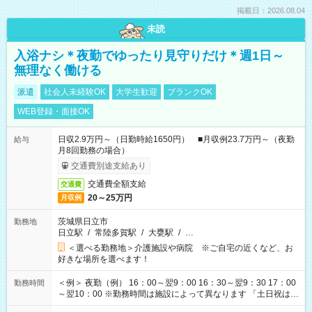
掲載日：2026.08.04
未読
入浴ナシ＊夜勤でゆったり見守りだけ＊週1日～
無理なく働ける
派遣
社会人未経験OK
大学生歓迎
ブランクOK
WEB登録・面接OK
日収2.9万円～（日勤時給1650円） ■月収例23.7万円～（夜勤
給与
月8回勤務の場合）
交通費別途支給あり
交通費全額支給
交通費
20～25万円
月収例
茨城県日立市
勤務地
日立駅
/
常陸多賀駅
/
大甕駅
/
…
＜選べる勤務地＞介護施設や病院 ※ご自宅の近くなど、お
好きな場所を選べます！
＜例＞ 夜勤（例） 16：00～翌9：00 16：30～翌9：30 17：00
勤務時間
～翌10：00 ※勤務時間は施設によって異なります 「土日祝は休
みたい」 「しっかり稼ぎたい」 「もう少し遅い時間から始めた