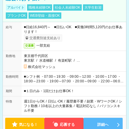
アルバイト
職種未経験OK
社会人未経験OK
大学生歓迎
ブランクOK
WEB登録・面接OK
■日給16,840円～ ■日払いOK ■実働3時間5,120円のお仕事あ
給与
ります！
交通費別途支給あり
一部支給
交通費
東京都千代田区
勤務地
東京駅
/
水道橋駅
/
有楽町駅
/
…
株式会社マッシュ
■シフト例 ・07:00～19:30 ・09:00～12:00 ・10:00～17:00 ・
勤務時間
18:00～23:00 ・19:00～07:00 ・20:00～09:00 ・22:00～06:00
etc ★最短で3時間で5,120円のお仕事から 15時間で2万円近く稼
げるお仕事も！ ご希望のお時間に合わせてご紹介！ ※シフトは
■１日のみ・1回だけお仕事OK！
期間
現場によって異なります。 ※勿論、休憩時間はあるのでご安心
ください！
週1日からOK
/
日払いOK
/
履歴書不要
/
副業・WワークOK
/
シ
特徴
フト勤務
/
10名以上の大量募集
/
電話対応なし
/
パソコンスキ
ル不要
気になる！
応募する
詳細へ