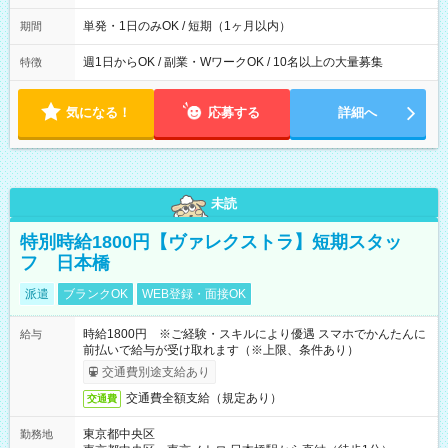
間は 試験により異なります。
単発・1日のみOK / 短期（1ヶ月以内）
期間
週1日からOK / 副業・WワークOK / 10名以上の大量募集
特徴
気になる！
応募する
詳細へ
未読
特別時給1800円【ヴァレクストラ】短期スタッ
フ 日本橋
派遣
ブランクOK
WEB登録・面接OK
時給1800円 ※ご経験・スキルにより優遇 スマホでかんたんに
給与
前払いで給与が受け取れます（※上限、条件あり）
交通費別途支給あり
交通費全額支給（規定あり）
交通費
東京都中央区
勤務地