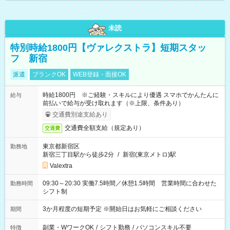
未読
特別時給1800円【ヴァレクストラ】短期スタッ
フ 新宿
派遣
ブランクOK
WEB登録・面接OK
時給1800円 ※ご経験・スキルにより優遇 スマホでかんたんに
給与
前払いで給与が受け取れます（※上限、条件あり）
交通費別途支給あり
交通費全額支給（規定あり）
交通費
東京都新宿区
勤務地
新宿三丁目駅から徒歩2分
/
新宿(東京メトロ)駅
Valextra
09:30～20:30 実働7.5時間／休憩1.5時間 営業時間に合わせた
勤務時間
シフト制
3か月程度の短期予定 ※開始日はお気軽にご相談ください
期間
副業・WワークOK
/
シフト勤務
/
パソコンスキル不要
特徴