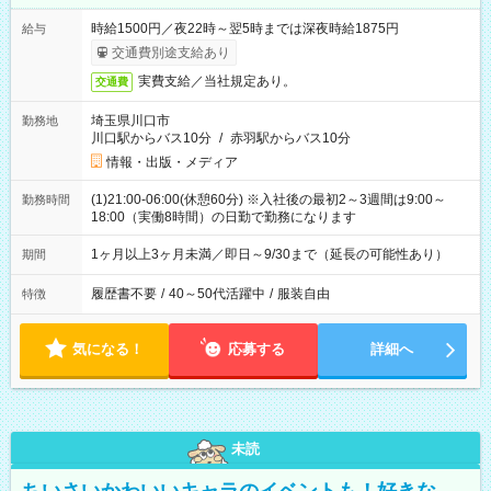
時給1500円／夜22時～翌5時までは深夜時給1875円
給与
交通費別途支給あり
実費支給／当社規定あり。
交通費
埼玉県川口市
勤務地
川口駅からバス10分
/
赤羽駅からバス10分
情報・出版・メディア
(1)21:00-06:00(休憩60分) ※入社後の最初2～3週間は9:00～
勤務時間
18:00（実働8時間）の日勤で勤務になります
1ヶ月以上3ヶ月未満／即日～9/30まで（延長の可能性あり）
期間
履歴書不要
/
40～50代活躍中
/
服装自由
特徴
気になる！
応募する
詳細へ
未読