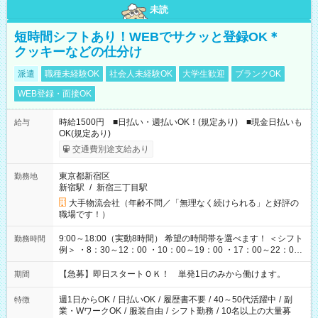
未読
短時間シフトあり！WEBでサクッと登録OK＊
クッキーなどの仕分け
派遣
職種未経験OK
社会人未経験OK
大学生歓迎
ブランクOK
WEB登録・面接OK
時給1500円 ■日払い・週払いOK！(規定あり) ■現金日払いも
給与
OK(規定あり)
交通費別途支給あり
東京都新宿区
勤務地
新宿駅
/
新宿三丁目駅
大手物流会社（年齢不問／「無理なく続けられる」と好評の
職場です！）
9:00～18:00（実動8時間） 希望の時間帯を選べます！ ＜シフト
勤務時間
例＞ ・8：30～12：00 ・10：00～19：00 ・17：00～22：00
・13：00～22：00 ・22：00～翌6：00 など
【急募】即日スタートＯＫ！ 単発1日のみから働けます。
期間
週1日からOK
/
日払いOK
/
履歴書不要
/
40～50代活躍中
/
副
特徴
業・WワークOK
/
服装自由
/
シフト勤務
/
10名以上の大量募