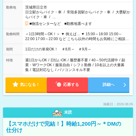
茨城県日立市
勤務地
日立駅からバイク・車
/
常陸多賀駅からバイク・車
/
大甕駅か
らバイク・車
/
…
■物流センターなど ■勤務地選べます
＜1日3時間～OK！＞ ▼ 例えば… ▼ 15:00～18:00 15:00～
勤務時間
22:00 17:00～22:00 など こちら以外の時間もお気軽にご相談く
ださい！
1日だけの単発OK！ ＃8月～ ＃9月～
期間
週1日からOK
/
日払いOK
/
履歴書不要
/
40～50代活躍中
/
副
特徴
業・WワークOK
/
服装自由
/
シフト勤務
/
10名以上の大量募
集
/
電話対応なし
/
パソコンスキル不要
気になる！
応募する
詳細へ
掲載日：2026.08.05
未読
【スマホだけで完結！】時給1,200円～＊DMの
仕分け