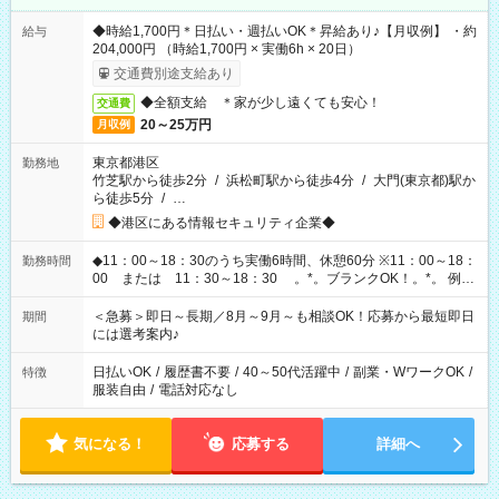
◆時給1,700円＊日払い・週払いOK＊昇給あり♪【月収例】 ・約
給与
204,000円 （時給1,700円 × 実働6h × 20日）
交通費別途支給あり
◆全額支給 ＊家が少し遠くても安心！
交通費
20～25万円
月収例
東京都港区
勤務地
竹芝駅から徒歩2分
/
浜松町駅から徒歩4分
/
大門(東京都)駅か
ら徒歩5分
/
…
◆港区にある情報セキュリティ企業◆
◆11：00～18：30のうち実働6時間、休憩60分 ※11：00～18：
勤務時間
00 または 11：30～18：30 。*。ブランクOK！。*。 例え
ば前職が、 在宅/財団法人/事務/コールセンター/受付/販売/カフェ
スタッフ スイーツ販売/ホテルフロント/化粧品販売/など 様々な
＜急募＞即日～長期／8月～9月～も相談OK！応募から最短即日
期間
業界から入社して活躍されています♪
には選考案内♪
日払いOK
/
履歴書不要
/
40～50代活躍中
/
副業・WワークOK
/
特徴
服装自由
/
電話対応なし
気になる！
応募する
詳細へ