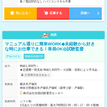
集
/
電話対応なし
/
パソコンスキル不要
気になる！
応募する
詳細へ
未読
マニュアル通りに簡単WORK◆未経験から好き
な時にお仕事できる！単発OK◎試験監督
アルバイト
職種未経験OK
時給1,300円～
給与
★交通費一部支給 時給1,300円～ ※試験・役割により手当あり
※勤務回数により昇給あり 【即給（前払い）オプションあ
交通費別途支給あり
り！】 希望される場合、勤務から1週間ほどで給与の一部を受け
取れます。 ※手数料418円がかかります。 【過去試験日の収入
横浜市戸塚区
勤務地
例】 ・河合塾模擬試験 8:30～17:30（休憩1時間） 時給1,300円
神奈川県横浜市戸塚区戸塚町（最寄り駅：戸塚駅）
×8時間＝日収10,400円＋交通費 ※当日の役割により時給＋100
円の場合あり ・国家試験 7:00～13:30（休憩なし） 時給1,300
株式会社全国試験運営センター
円（役割手当＋100円）×6時間＝日収8,400円＋交通費 【試用期
間】試用期間なし
シフト制
勤務時間
1日あたりの実働時間：最大7時間/日 09：00～17：00 ※勤務時