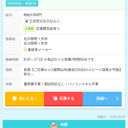
WEB登録・面接OK
時給1300円
給与
交通費別途支給あり
交通費支給有り
交通費
石川県野々市市
勤務地
石川県野々市市
素材系メーカー
8:25～17:15 ※表記のうち実働7時間50分です。
勤務時間
長期【ご応募から1週間以内(最短2日目)のスピード就業が可能】
期間
即日～
履歴書不要
/
電話対応なし
/
パソコンスキル不要
特徴
気になる！
応募する
詳細へ
掲載日：2026.08.05
未読