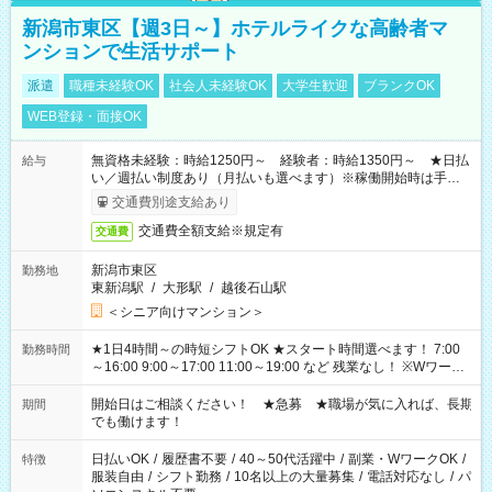
新潟市東区【週3日～】ホテルライクな高齢者マ
ンションで生活サポート
派遣
職種未経験OK
社会人未経験OK
大学生歓迎
ブランクOK
WEB登録・面接OK
無資格未経験：時給1250円～ 経験者：時給1350円～ ★日払
給与
い／週払い制度あり（月払いも選べます）※稼働開始時は手続き
完了次第のお支払いとなります。
交通費別途支給あり
交通費全額支給※規定有
交通費
新潟市東区
勤務地
東新潟駅
/
大形駅
/
越後石山駅
＜シニア向けマンション＞
★1日4時間～の時短シフトOK ★スタート時間選べます！ 7:00
勤務時間
～16:00 9:00～17:00 11:00～19:00 など 残業なし！ ※Wワーク
の場合、他のお仕事と合わせ週40時間超の就業はご案内できま
せん ※法令に基づき、週20時間以上勤務は社会保険への加入対
開始日はご相談ください！ ★急募 ★職場が気に入れば、長期
期間
象となります ※労働者派遣法（日雇い派遣の原則禁止）によ
でも働けます！
り、短時間・短期間の就業はご案内が難しい場合があります
日払いOK
/
履歴書不要
/
40～50代活躍中
/
副業・WワークOK
/
特徴
服装自由
/
シフト勤務
/
10名以上の大量募集
/
電話対応なし
/
パ