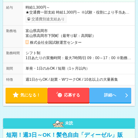
時給1,300円～
給与
★交通費一部支給 時給1,300円～ ※試験・役割により手当あり
※勤務回数により昇給あり 【即給（前払い）オプションあ
交通費別途支給あり
り！】 希望される場合、勤務から1週間ほどで給与の一部を受け
取れます。 ※手数料418円がかかります。 【過去試験日の収入
富山県高岡市
勤務地
例】 ・河合塾模擬試験 8:30～17:30（休憩1時間） 時給1,300円
富山県高岡市下関町（最寄り駅：高岡駅）
×8時間＝日収10,400円＋交通費 ※当日の役割により時給＋100
円の場合あり ・国家試験 7:00～13:30（休憩なし） 時給1,300
株式会社全国試験運営センター
円（役割手当＋100円）×6時間＝日収8,400円＋交通費 【試用期
間】試用期間なし
シフト制
勤務時間
1日あたりの実働時間：最大7時間/日 09：00～17：00 ※勤務時
間は 試験により異なります。
単発・1日のみOK / 短期（1ヶ月以内）
期間
週1日からOK / 副業・WワークOK / 10名以上の大量募集
特徴
気になる！
応募する
詳細へ
未読
短期！週3日～OK！髪色自由「ディーゼル」販