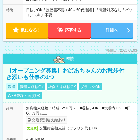
日払いOK
/
履歴書不要
/
40～50代活躍中
/
電話対応なし
/
パソ
特徴
コンスキル不要
気になる！
応募する
詳細へ
掲載日：2026.08.03
未読
【オープニング募集】おばあちゃんのお散歩付
き添いも仕事の1つ
派遣
職種未経験OK
社会人未経験OK
ブランクOK
WEB登録・面接OK
無資格未経験：時給1250円～ ■週払いOK ■扶養内OK ■日
給与
収1万円以上
交通費別途支給あり
交通費全額支給（ガソリン代もOK！）
交通費
新潟市東区
勤務地