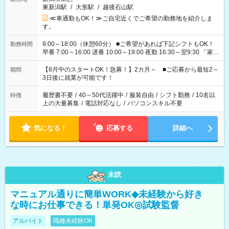
東新潟駅
/
大形駅
/
越後石山駅
≪車通勤もOK！≫ご自宅近くでご希望の勤務地を紹介しま
す。
9:00～18:00（休憩60分） ■ご希望があれば下記シフトもOK！
勤務時間
早番 7:00～16:00 遅番 10:00～19:00 夜勤 16:30～翌9:30 「家族
と休みを合わせたい」 「余裕を持って夕飯の準備がしたい」
「できれば残業はしたくない」 など、ご希望を教えてください
【8月中のスタートOK！急募！】2カ月～ ■ご応募から最短2～
期間
ね。 ※Wワーク希望の方へ 今ご覧のお仕事で希望する勤務時間
3日後に就業が可能です！
と、もう1つのお仕事の勤務時間。 合計で週40時間を超える場
合は応募できません。
履歴書不要
/
40～50代活躍中
/
服装自由
/
シフト勤務
/
10名以
特徴
上の大量募集
/
電話対応なし
/
パソコンスキル不要
気になる！
応募する
詳細へ
未読
マニュアル通りに簡単WORK◆未経験から好き
な時にお仕事できる！単発OK◎試験監督
アルバイト
職種未経験OK