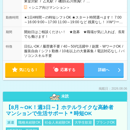
東金沢駅
/
乙丸駅
/
磯部(石川県)駅
/
…
＜シニア向けマンション＞
★1日4時間～の時短シフトOK ★スタート時間選べます！ 7:00
勤務時間
～16:00 9:00～17:00 11:00～19:00 など 残業なし！ ※Wワーク
の場合、他のお仕事と合わせ週40時間超の就業はご案内できま
せん ※法令に基づき、週20時間以上勤務は社会保険への加入対
開始日はご相談ください！ ★急募 ★職場が気に入れば、長期
期間
象となります ※労働者派遣法（日雇い派遣の原則禁止）によ
でも働けます！
り、短時間・短期間の就業はご案内が難しい場合があります
日払いOK
/
履歴書不要
/
40～50代活躍中
/
副業・WワークOK
/
特徴
服装自由
/
シフト勤務
/
10名以上の大量募集
/
電話対応なし
/
パ
ソコンスキル不要
気になる！
応募する
詳細へ
掲載日：2026.08.06
未読
【8月～OK！週3日～】ホテルライクな高齢者
マンションで生活サポート＊時短OK
派遣
職種未経験OK
社会人未経験OK
大学生歓迎
ブランクOK