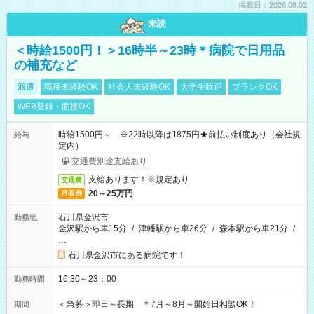
掲載日：2026.08.02
未読
＜時給1500円！＞16時半～23時＊病院で日用品
の補充など
派遣
職種未経験OK
社会人未経験OK
大学生歓迎
ブランクOK
WEB登録・面接OK
時給1500円～ ※22時以降は1875円★前払い制度あり（会社規
給与
定内）
交通費別途支給あり
支給あります！※規定あり
交通費
20～25万円
月収例
石川県金沢市
勤務地
金沢駅から車15分
/
津幡駅から車26分
/
森本駅から車21分
/
…
石川県金沢市にある病院です！
16:30～23：00
勤務時間
＜急募＞即日～長期 ＊7月～8月～開始日相談OK！
期間