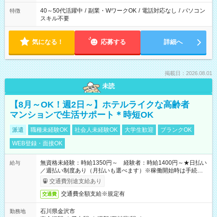
40～50代活躍中
/
副業・WワークOK
/
電話対応なし
/
パソコン
特徴
スキル不要
気になる！
応募する
詳細へ
掲載日：2026.08.01
未読
【8月～OK！週2日～】ホテルライクな高齢者
マンションで生活サポート＊時短OK
派遣
職種未経験OK
社会人未経験OK
大学生歓迎
ブランクOK
WEB登録・面接OK
無資格未経験：時給1350円～ 経験者：時給1400円～★日払い
給与
／週払い制度あり（月払いも選べます）※稼働開始時は手続き完
了次第のお支払いとなります。
交通費別途支給あり
交通費全額支給※規定有
交通費
石川県金沢市
勤務地