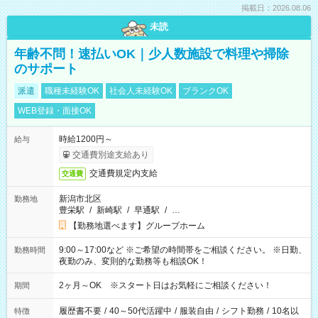
掲載日：2026.08.06
未読
年齢不問！速払いOK｜少人数施設で料理や掃除
のサポート
派遣
職種未経験OK
社会人未経験OK
ブランクOK
WEB登録・面接OK
時給1200円～
給与
交通費別途支給あり
交通費規定内支給
交通費
新潟市北区
勤務地
豊栄駅
/
新崎駅
/
早通駅
/
…
【勤務地選べます】グループホーム
9:00～17:00など ※ご希望の時間帯をご相談ください。 ※日勤、
勤務時間
夜勤のみ、変則的な勤務等も相談OK！
2ヶ月～OK ※スタート日はお気軽にご相談ください！
期間
履歴書不要
/
40～50代活躍中
/
服装自由
/
シフト勤務
/
10名以
特徴