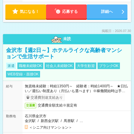
気になる！
応募する
詳細へ
掲載日：2026.07.30
未読
金沢市【週2日～】ホテルライクな高齢者マンシ
ョンで生活サポート
派遣
職種未経験OK
社会人未経験OK
大学生歓迎
ブランクOK
WEB登録・面接OK
無資格未経験：時給1350円～ 経験者：時給1400円～ ★日払
給与
い／週払い制度あり（月払いも選べます）※稼働開始時は手続き
完了次第のお支払いとなります。
交通費別途支給あり
交通費全額支給※規定有
交通費
石川県金沢市
勤務地
金沢駅
/
新西金沢駅
/
馬替駅
/
…
＜シニア向けマンション＞