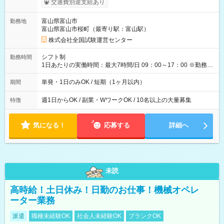
交通費別途支給あり
り！】 希望される場合、勤務から1週間ほどで給与の一部を受け
取れます。 ※手数料418円がかかります。 【過去試験日の収入
富山県富山市
勤務地
例】 ・河合塾模擬試験 8:30～17:30（休憩1時間） 時給1,300円
富山県富山市桜町（最寄り駅：富山駅）
×8時間＝日収10,400円＋交通費 ※当日の役割により時給＋100
円の場合あり ・国家試験 7:00～13:30（休憩なし） 時給1,300
株式会社全国試験運営センター
円（役割手当＋100円）×6時間＝日収8,400円＋交通費 【試用期
間】試用期間なし
シフト制
勤務時間
1日あたりの実働時間：最大7時間/日 09：00～17：00 ※勤務時
間は 試験により異なります。
単発・1日のみOK / 短期（1ヶ月以内）
期間
週1日からOK / 副業・WワークOK / 10名以上の大量募集
特徴
気になる！
応募する
詳細へ
未読
高時給！土日休み！日勤のお仕事！機械オペレ
ーター業務
派遣
職種未経験OK
社会人未経験OK
ブランクOK