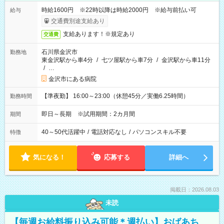
時給1600円 ※22時以降は時給2000円 ※給与前払い可
給与
交通費別途支給あり
支給あります！※規定あり
交通費
石川県金沢市
勤務地
東金沢駅から車4分
/
七ツ屋駅から車7分
/
金沢駅から車11分
/
…
金沢市にある病院
【準夜勤】 16:00～23:00（休憩45分／実働6.25時間）
勤務時間
即日～長期 ※試用期間：2カ月間
期間
40～50代活躍中
/
電話対応なし
/
パソコンスキル不要
特徴
気になる！
応募する
詳細へ
掲載日：2026.08.03
未読
【毎週お給料振り込み可能＊週払い】おばあち