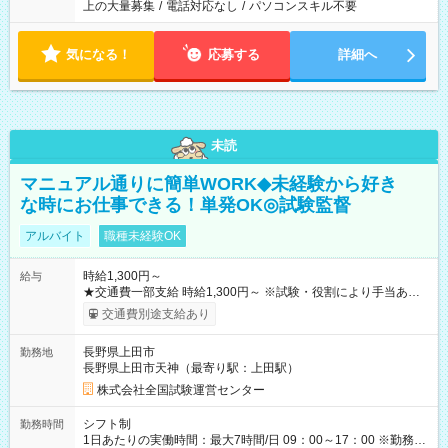
上の大量募集
/
電話対応なし
/
パソコンスキル不要
気になる！
応募する
詳細へ
未読
マニュアル通りに簡単WORK◆未経験から好き
な時にお仕事できる！単発OK◎試験監督
アルバイト
職種未経験OK
時給1,300円～
給与
★交通費一部支給 時給1,300円～ ※試験・役割により手当あり
※勤務回数により昇給あり 【即給（前払い）オプションあ
交通費別途支給あり
り！】 希望される場合、勤務から1週間ほどで給与の一部を受け
取れます。 ※手数料418円がかかります。 【過去試験日の収入
長野県上田市
勤務地
例】 ・河合塾模擬試験 8:30～17:30（休憩1時間） 時給1,300円
長野県上田市天神（最寄り駅：上田駅）
×8時間＝日収10,400円＋交通費 ※当日の役割により時給＋100
円の場合あり ・国家試験 7:00～13:30（休憩なし） 時給1,300
株式会社全国試験運営センター
円（役割手当＋100円）×6時間＝日収8,400円＋交通費 【試用期
間】試用期間なし
シフト制
勤務時間
1日あたりの実働時間：最大7時間/日 09：00～17：00 ※勤務時