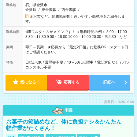
石川県金沢市
勤務地
金沢駅
/
東金沢駅
/
西金沢駅
/
…
金沢市など…勤務地多数！通いやすい勤務地をご紹介しま
す。
週5フルタイムがメインです！ ＜勤務時間の例＞ 8:00～17:00
勤務時間
8:30～17:30 9:00～18:00 10:00～19:00 20:30～翌5:30 など ★
その他にも勤務時間多数！ 日勤のみ、残業なし、交替制など
ご希望を教えてください！
即日～長期 ★応募から「最短2日後」に勤務OK！スタート日
期間
はご相談ください。
日払いOK
/
履歴書不要
/
40～50代活躍中
/
電話対応なし
/
パソ
特徴
コンスキル不要
気になる！
応募する
詳細へ
掲載日：2026.08.05
未読
お菓子の箱詰めなど、体に負担ナシ＆かんたん
軽作業がたくさん！