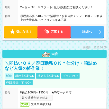
2ヶ月～OK ※スタート日はお気軽にご相談ください！
期間
履歴書不要
/
40～50代活躍中
/
服装自由
/
シフト勤務
/
10名以
特徴
上の大量募集
/
パソコンスキル不要
気になる！
応募する
詳細へ
掲載日：2026.08.05
未読
＼即払いＯＫ／即日勤務ＯＫ＊仕分け・箱詰め
など人気の軽作業！
派遣
職種未経験OK
社会人未経験OK
ブランクOK
WEB登録・面接OK
時給1100円～1350円 ★Wワーク不可
給与
交通費別途支給あり
交通費全額支給
交通費