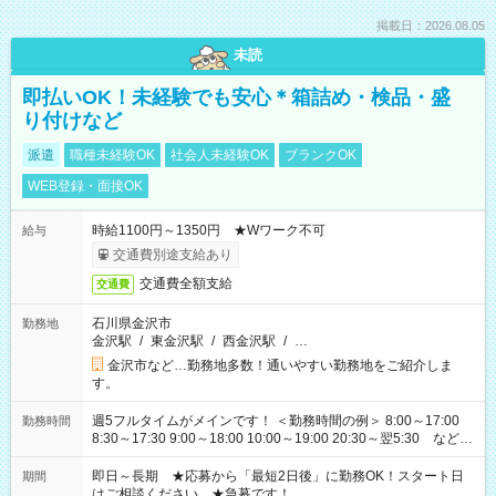
掲載日：2026.08.05
未読
即払いOK！未経験でも安心＊箱詰め・検品・盛
り付けなど
派遣
職種未経験OK
社会人未経験OK
ブランクOK
WEB登録・面接OK
時給1100円～1350円 ★Wワーク不可
給与
交通費別途支給あり
交通費全額支給
交通費
石川県金沢市
勤務地
金沢駅
/
東金沢駅
/
西金沢駅
/
…
金沢市など…勤務地多数！通いやすい勤務地をご紹介しま
す。
週5フルタイムがメインです！ ＜勤務時間の例＞ 8:00～17:00
勤務時間
8:30～17:30 9:00～18:00 10:00～19:00 20:30～翌5:30 など ★
その他にも勤務時間多数！ 日勤のみ、残業なし、交替制など
ご希望を教えてください！
即日～長期 ★応募から「最短2日後」に勤務OK！スタート日
期間
はご相談ください。★急募です！