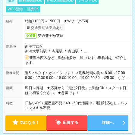
派遣
職種未経験OK
社会人未経験OK
ブランクOK
WEB登録・面接OK
時給1100円～1500円 ★Wワーク不可
給与
交通費別途支給あり
交通費全額支給
交通費
新潟市西区
勤務地
新潟大学前駅
/
寺尾駅
/
青山駅
/
…
新潟市西区など…勤務地多数！通いやすい勤務地をご紹介し
ます。
週5フルタイムがメインです！ ＜勤務時間の例＞ 8:00～17:00
勤務時間
8:30～17:30 9:00～18:00 10:00～19:00 20:30～翌5:30 など ★
その他にも勤務時間多数！ 日勤のみ、残業なし、交替制など
ご希望を教えてください！
即日～長期 ★応募から「最短2日後」に勤務OK！スタート日
期間
はご相談ください。★急募です！
日払いOK
/
履歴書不要
/
40～50代活躍中
/
電話対応なし
/
パソ
特徴
コンスキル不要
気になる！
応募する
詳細へ