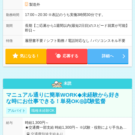
製造外
17:00～20:30 ※表記のうち実働3時間30分です。
勤務時間
長期【ご応募から1週間以内(最短2日目)のスピード就業が可能】
期間
即日～
履歴書不要
/
シフト勤務
/
電話対応なし
/
パソコンスキル不要
特徴
気になる！
応募する
詳細へ
未読
マニュアル通りに簡単WORK◆未経験から好き
な時にお仕事できる！単発OK◎試験監督
アルバイト
職種未経験OK
時給1,300円～
給与
★交通費一部支給 時給1,300円～ ※試験・役割により手当あり
※勤務回数により昇給あり 【即給（前払い）オプションあ
交通費別途支給あり