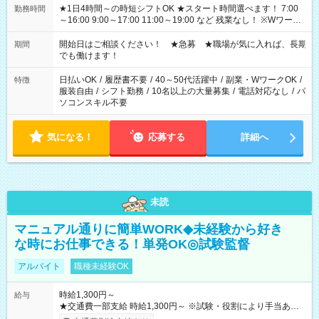
★1日4時間～の時短シフトOK ★スタート時間選べます！ 7:00
勤務時間
～16:00 9:00～17:00 11:00～19:00 など 残業なし！ ※Wワーク
の場合、他のお仕事と合わせ週40時間超の就業はご案内できま
せん ※法令に基づき、週20時間以上勤務は社会保険への加入対
開始日はご相談ください！ ★急募 ★職場が気に入れば、長期
期間
象となります ※労働者派遣法（日雇い派遣の原則禁止）によ
でも働けます！
り、短時間・短期間の就業はご案内が難しい場合があります
日払いOK
/
履歴書不要
/
40～50代活躍中
/
副業・WワークOK
/
特徴
服装自由
/
シフト勤務
/
10名以上の大量募集
/
電話対応なし
/
パ
ソコンスキル不要
気になる！
応募する
詳細へ
未読
マニュアル通りに簡単WORK◆未経験から好き
な時にお仕事できる！単発OK◎試験監督
アルバイト
職種未経験OK
時給1,300円～
給与
★交通費一部支給 時給1,300円～ ※試験・役割により手当あり
※勤務回数により昇給あり 【即給（前払い）オプションあ