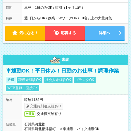
間は 試験により異なります。
単発・1日のみOK / 短期（1ヶ月以内）
期間
週1日からOK / 副業・WワークOK / 10名以上の大量募集
特徴
気になる！
応募する
詳細へ
未読
車通勤OK！平日休み！日勤のお仕事！調理作業
派遣
職種未経験OK
社会人未経験OK
ブランクOK
WEB登録・面接OK
時給1185円
給与
交通費別途支給あり
交通費支給有り
交通費
石川県河北郡
勤務地
石川県河北郡津幡町 ※車通勤・バイク通勤OK