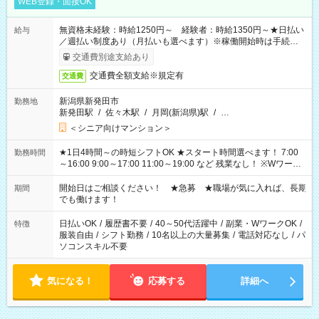
WEB登録・面接OK
無資格未経験：時給1250円～ 経験者：時給1350円～★日払い
給与
／週払い制度あり（月払いも選べます）※稼働開始時は手続き完
了次第のお支払いとなります。
交通費別途支給あり
交通費全額支給※規定有
交通費
新潟県新発田市
勤務地
新発田駅
/
佐々木駅
/
月岡(新潟県)駅
/
…
＜シニア向けマンション＞
★1日4時間～の時短シフトOK ★スタート時間選べます！ 7:00
勤務時間
～16:00 9:00～17:00 11:00～19:00 など 残業なし！ ※Wワーク
の場合、他のお仕事と合わせ週40時間超の就業はご案内できま
せん ※法令に基づき、週20時間以上勤務は社会保険への加入対
開始日はご相談ください！ ★急募 ★職場が気に入れば、長期
期間
象となります ※労働者派遣法（日雇い派遣の原則禁止）によ
でも働けます！
り、短時間・短期間の就業はご案内が難しい場合があります
日払いOK
/
履歴書不要
/
40～50代活躍中
/
副業・WワークOK
/
特徴
服装自由
/
シフト勤務
/
10名以上の大量募集
/
電話対応なし
/
パ
ソコンスキル不要
気になる！
応募する
詳細へ