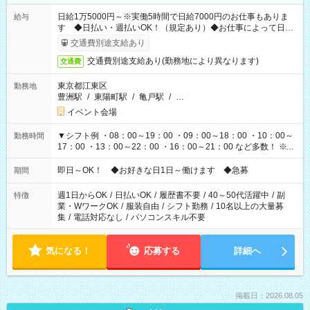
日給1万5000円～※実働5時間で日給7000円のお仕事もありま
給与
す ◆日払い・週払いOK！（規定あり）◆お仕事によって日給
も異なります
交通費別途支給あり
交通費別途支給あり(勤務地により異なります)
交通費
東京都江東区
勤務地
豊洲駅
/
東陽町駅
/
亀戸駅
/
…
イベント会場
▼シフト例 ・08：00～19：00 ・09：00～18：00 ・10：00～
勤務時間
17：00 ・13：00～22：00 ・16：00～21：00 など多数！ ※お
仕事により勤務時間が異なります
即日～OK！ ◆お好きな日1日～働けます ◆急募
期間
週1日からOK
/
日払いOK
/
履歴書不要
/
40～50代活躍中
/
副
特徴
業・WワークOK
/
服装自由
/
シフト勤務
/
10名以上の大量募
集
/
電話対応なし
/
パソコンスキル不要
気になる！
応募する
詳細へ
掲載日：2026.08.05