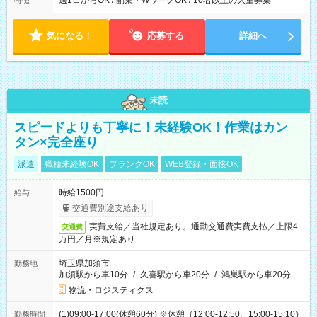
週1日からOK / 副業・WワークOK / 10名以上の大量募集
特徴
気になる！
応募する
詳細へ
未読
スピードよりも丁寧に！未経験OK！作業はカン
タン×完全座り
派遣
職種未経験OK
ブランクOK
WEB登録・面接OK
時給1500円
給与
交通費別途支給あり
実費支給／当社規定あり。通勤交通費実費支払／上限4
交通費
万円／月※規定あり
埼玉県加須市
勤務地
加須駅から車10分
/
久喜駅から車20分
/
鴻巣駅から車20分
物流・ロジスティクス
(1)09:00-17:00(休憩60分) ※休憩（12:00-12:50、15:00-15:10）
勤務時間