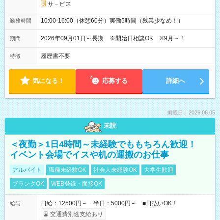
サ－ビス
10:00-16:00（休憩60分）実働5時間（残業少なめ！）
勤務時間
2026年09月01日～長期 ※開始日相談OK ※9月～！
期間
履歴書不要
特徴
気になる！
応募する
詳細へ
掲載日：2026.08.05
未読
＜夜勤＞1日4時間～未経験でももちろん歓迎！
イベント会場でイスや机の運搬のお仕事
アルバイト
職種未経験OK
社会人未経験OK
大学生歓迎
ブランクOK
WEB登録・面接OK
日給：12500円～ 半日：5000円～ ■日払いOK！
給与
交通費別途支給あり