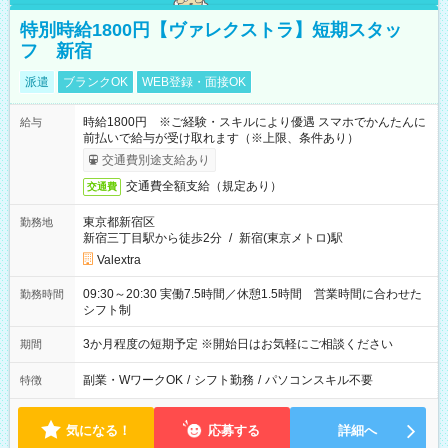
特別時給1800円【ヴァレクストラ】短期スタッ
フ 新宿
派遣
ブランクOK
WEB登録・面接OK
時給1800円 ※ご経験・スキルにより優遇 スマホでかんたんに
給与
前払いで給与が受け取れます（※上限、条件あり）
交通費別途支給あり
交通費全額支給（規定あり）
交通費
東京都新宿区
勤務地
新宿三丁目駅から徒歩2分
/
新宿(東京メトロ)駅
Valextra
09:30～20:30 実働7.5時間／休憩1.5時間 営業時間に合わせた
勤務時間
シフト制
3か月程度の短期予定 ※開始日はお気軽にご相談ください
期間
副業・WワークOK
/
シフト勤務
/
パソコンスキル不要
特徴
気になる！
応募する
詳細へ