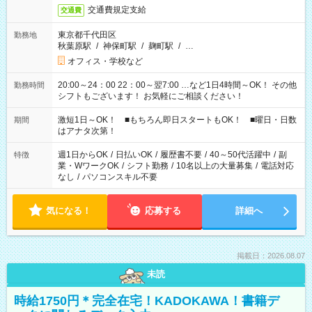
交通費規定支給
交通費
東京都千代田区
勤務地
秋葉原駅
/
神保町駅
/
麹町駅
/
…
オフィス・学校など
20:00～24：00 22：00～翌7:00 …など1日4時間～OK！ その他
勤務時間
シフトもございます！ お気軽にご相談ください！
激短1日～OK！ ■もちろん即日スタートもOK！ ■曜日・日数
期間
はアナタ次第！
週1日からOK
/
日払いOK
/
履歴書不要
/
40～50代活躍中
/
副
特徴
業・WワークOK
/
シフト勤務
/
10名以上の大量募集
/
電話対応
なし
/
パソコンスキル不要
気になる！
応募する
詳細へ
掲載日：2026.08.07
未読
時給1750円＊完全在宅！KADOKAWA！書籍デ