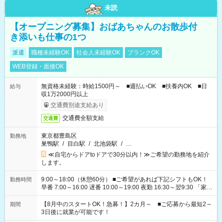
未読
【オープニング募集】おばあちゃんのお散歩付
き添いも仕事の1つ
派遣
職種未経験OK
社会人未経験OK
ブランクOK
WEB登録・面接OK
無資格未経験：時給1500円～ ■週払いOK ■扶養内OK ■日
給与
収1万2000円以上
交通費別途支給あり
交通費全額支給
交通費
東京都豊島区
勤務地
巣鴨駅
/
目白駅
/
北池袋駅
/
…
≪自宅からドアtoドアで30分以内！≫ご希望の勤務地を紹介
します。
9:00～18:00（休憩60分） ■ご希望があれば下記シフトもOK！
勤務時間
早番 7:00～16:00 遅番 10:00～19:00 夜勤 16:30～翌9:30 「家族
と休みを合わせたい」 「余裕を持って夕飯の準備がしたい」
「できれば残業はしたくない」 など、ご希望を教えてください
【8月中のスタートOK！急募！】2カ月～ ■ご応募から最短2～
期間
ね。 ※Wワーク希望の方へ 今ご覧のお仕事で希望する勤務時間
3日後に就業が可能です！
と、もう1つのお仕事の勤務時間。 合計で週40時間を超える場