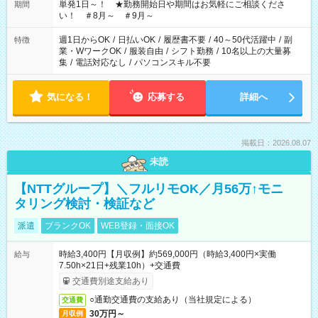
単発1日～！ ★勤務開始日や期間はお気軽にご相談くださ
期間
い！ ＃8月～ ＃9月～
週1日からOK
/
日払いOK
/
履歴書不要
/
40～50代活躍中
/
副
特徴
業・WワークOK
/
服装自由
/
シフト勤務
/
10名以上の大量募
集
/
電話対応なし
/
パソコンスキル不要
気になる！
応募する
詳細へ
掲載日：2026.08.07
未読
【NTTグループ】＼フルリモOK／月56万↑モニ
タリング検討・検証など
派遣
ブランクOK
WEB登録・面接OK
時給3,400円【月収例】約569,000円（時給3,400円×実働
給与
7.50h×21日+残業10h）+交通費
交通費別途支給あり
○通勤交通費の支給あり（当社規定による）
交通費
30万円～
月収例