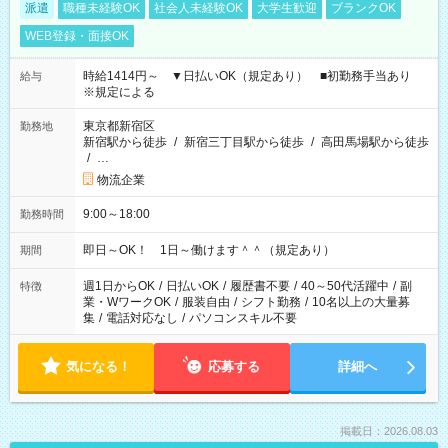
派遣
職種未経験OK
社会人未経験OK
大学生歓迎
ブランクOK
WEB登録・面接OK
時給1414円～ ▼日払いOK（規定あり） ■初勤務手当あり
給与
※規定による
東京都新宿区
勤務地
新宿駅から徒歩
/
新宿三丁目駅から徒歩
/
高田馬場駅から徒歩
/
…
物流企業
9:00～18:00
勤務時間
即日～OK！ 1日～働けます＾＾（規定あり）
期間
週1日からOK
/
日払いOK
/
履歴書不要
/
40～50代活躍中
/
副
特徴
業・WワークOK
/
服装自由
/
シフト勤務
/
10名以上の大量募
集
/
電話対応なし
/
パソコンスキル不要
気になる！
応募する
詳細へ
掲載日：2026.08.03