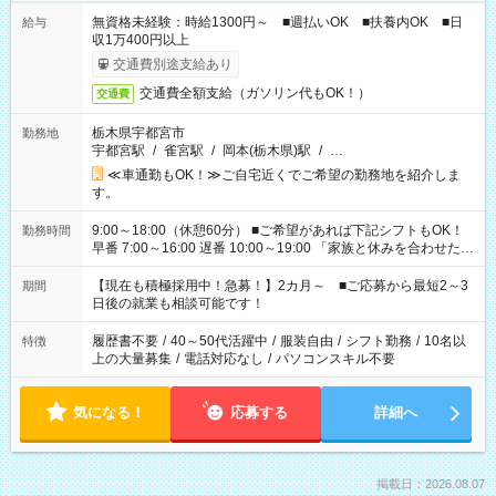
無資格未経験：時給1300円～ ■週払いOK ■扶養内OK ■日
給与
収1万400円以上
交通費別途支給あり
交通費全額支給（ガソリン代もOK！）
交通費
栃木県宇都宮市
勤務地
宇都宮駅
/
雀宮駅
/
岡本(栃木県)駅
/
…
≪車通勤もOK！≫ご自宅近くでご希望の勤務地を紹介しま
す。
9:00～18:00（休憩60分） ■ご希望があれば下記シフトもOK！
勤務時間
早番 7:00～16:00 遅番 10:00～19:00 「家族と休みを合わせた
い」 「余裕を持って夕飯の準備がしたい」 「できれば残業はし
たくない」 など、ご希望を教えてくださいね。 ※Wワーク希望
【現在も積極採用中！急募！】2カ月～ ■ご応募から最短2～3
期間
の方へ 今ご覧のお仕事で希望する勤務時間と、もう1つのお仕事
日後の就業も相談可能です！
の勤務時間。 合計で週40時間を超える場合は応募できません。
履歴書不要
/
40～50代活躍中
/
服装自由
/
シフト勤務
/
10名以
特徴
上の大量募集
/
電話対応なし
/
パソコンスキル不要
気になる！
応募する
詳細へ
掲載日：2026.08.07