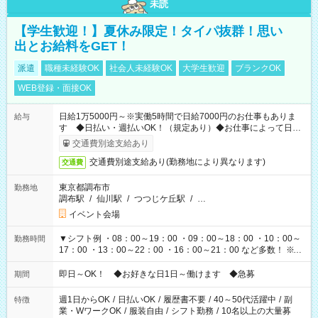
未読
【学生歓迎！】夏休み限定！タイパ抜群！思い
出とお給料をGET！
派遣
職種未経験OK
社会人未経験OK
大学生歓迎
ブランクOK
WEB登録・面接OK
日給1万5000円～※実働5時間で日給7000円のお仕事もありま
給与
す ◆日払い・週払いOK！（規定あり）◆お仕事によって日給
も異なります
交通費別途支給あり
交通費別途支給あり(勤務地により異なります)
交通費
東京都調布市
勤務地
調布駅
/
仙川駅
/
つつじケ丘駅
/
…
イベント会場
▼シフト例 ・08：00～19：00 ・09：00～18：00 ・10：00～
勤務時間
17：00 ・13：00～22：00 ・16：00～21：00 など多数！ ※お
仕事により勤務時間が異なります
即日～OK！ ◆お好きな日1日～働けます ◆急募
期間
週1日からOK
/
日払いOK
/
履歴書不要
/
40～50代活躍中
/
副
特徴
業・WワークOK
/
服装自由
/
シフト勤務
/
10名以上の大量募