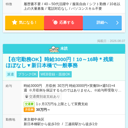
合は応募できません。
履歴書不要
/
40～50代活躍中
/
服装自由
/
シフト勤務
/
10名以
特徴
上の大量募集
/
電話対応なし
/
パソコンスキル不要
気になる！
応募する
詳細へ
掲載日：2026.08.07
未読
【在宅勤務OK】時給3000円！10～16時＊残業
ほぼなし▼新日本橋で一般事務
派遣
ブランクOK
WEB登録・面接OK
時給3000円 月収例 30万円 時給3000円×実働5h×週5日×4
給与
週 ※月収例を保証するものではありません。※給与即受取りサ
ービス利用可（利用条件有）
交通費別途支給あり
1ヶ月3万円を上限として実費支給
交通費
30万円～
月収例
東京都中央区
勤務地
新日本橋駅から徒歩3分
/
三越前駅から徒歩1分