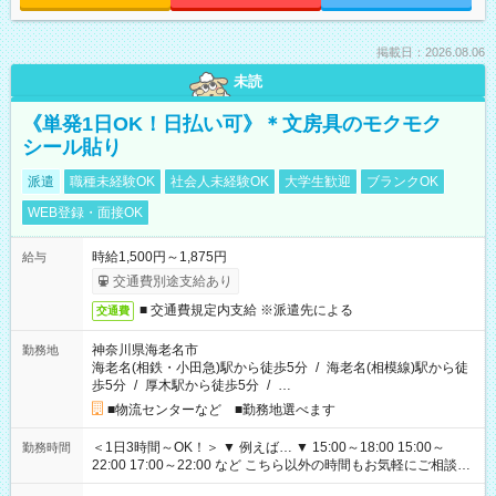
掲載日：2026.08.06
未読
《単発1日OK！日払い可》＊文房具のモクモク
シール貼り
派遣
職種未経験OK
社会人未経験OK
大学生歓迎
ブランクOK
WEB登録・面接OK
時給1,500円～1,875円
給与
交通費別途支給あり
■ 交通費規定内支給 ※派遣先による
交通費
神奈川県海老名市
勤務地
海老名(相鉄・小田急)駅から徒歩5分
/
海老名(相模線)駅から徒
歩5分
/
厚木駅から徒歩5分
/
…
■物流センターなど ■勤務地選べます
＜1日3時間～OK！＞ ▼ 例えば… ▼ 15:00～18:00 15:00～
勤務時間
22:00 17:00～22:00 など こちら以外の時間もお気軽にご相談く
ださい！