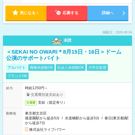
気になる！
応募する
詳細へ
掲載日：2026.08.04
未読
＜SEKAI NO OWARI＊8月15日・16日＞ドーム
公演のサポートバイト
アルバイト
職種未経験OK
社会人未経験OK
大学生歓迎
ブランクOK
時給1250円～
給与
交通費別途支給あり
支給（規定有り）
交通費
東京都文京区
勤務地
後楽園駅から徒歩5分
/
水道橋駅から徒歩5分
/
春日(東京都)駅
から徒歩7分
株式会社ライブパワー