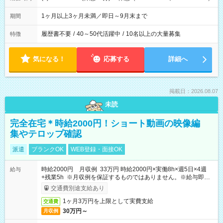
1ヶ月以上3ヶ月未満／即日～9月末まで
期間
履歴書不要
/
40～50代活躍中
/
10名以上の大量募集
特徴
気になる！
応募する
詳細へ
掲載日：2026.08.07
未読
完全在宅＊時給2000円！ショート動画の映像編
集やテロップ確認
派遣
ブランクOK
WEB登録・面接OK
時給2000円 月収例 33万円 時給2000円×実働8h×週5日×4週
給与
+残業5h ※月収例を保証するものではありません。※給与即受
取りサービス利用可（利用条件有）
交通費別途支給あり
1ヶ月3万円を上限として実費支給
交通費
30万円～
月収例