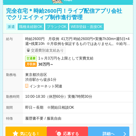
完全在宅＊時給2600円！ライブ配信アプリ会社
でクリエイティブ制作進行管理
派遣
職種未経験OK
ブランクOK
WEB登録・面接OK
時給2600円 月収例 41万円 時給2600円×実働7h30m×週5日×4
給与
週+残業10h ※月収例を保証するものではありません。※給与即
受取りサービス利用可（利用条件有）
交通費別途支給あり
1ヶ月3万円を上限として実費支給
交通費
30万円～
月収例
東京都渋谷区
勤務地
渋谷駅から徒歩1分
インターネット関連
10:00-18:30（休憩60分）実働7時間30分
勤務時間
即日～長期 ※開始日相談OK
期間
履歴書不要
/
服装自由
特徴
気になる！
応募する
詳細へ