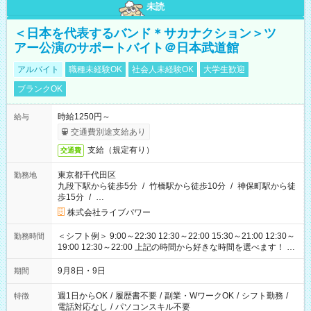
未読
＜日本を代表するバンド＊サカナクション＞ツ
アー公演のサポートバイト＠日本武道館
アルバイト
職種未経験OK
社会人未経験OK
大学生歓迎
ブランクOK
時給1250円～
給与
交通費別途支給あり
支給（規定有り）
交通費
東京都千代田区
勤務地
九段下駅から徒歩5分
/
竹橋駅から徒歩10分
/
神保町駅から徒
歩15分
/
…
株式会社ライブパワー
＜シフト例＞ 9:00～22:30 12:30～22:00 15:30～21:00 12:30～
勤務時間
19:00 12:30～22:00 上記の時間から好きな時間を選べます！ ※
時間は変更となる可能性があります
9月8日・9日
期間
週1日からOK
/
履歴書不要
/
副業・WワークOK
/
シフト勤務
/
特徴
電話対応なし
/
パソコンスキル不要