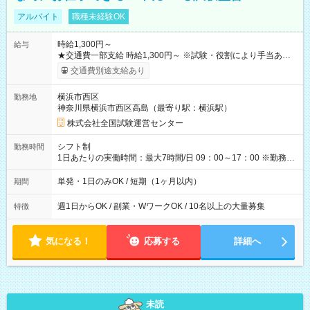
アルバイト
職種未経験OK
時給1,300円～
給与
★交通費一部支給 時給1,300円～ ※試験・役割により手当あり
※勤務回数により昇給あり 【即給（前払い）オプションあ
交通費別途支給あり
り！】 希望される場合、勤務から1週間ほどで給与の一部を受け
取れます。 ※手数料418円がかかります。 【過去試験日の収入
横浜市西区
勤務地
例】 ・河合塾模擬試験 8:30～17:30（休憩1時間） 時給1,300円
神奈川県横浜市西区高島（最寄り駅：横浜駅）
×8時間＝日収10,400円＋交通費 ※当日の役割により時給＋100
円の場合あり ・国家試験 7:00～13:30（休憩なし） 時給1,300
株式会社全国試験運営センター
円（役割手当＋100円）×6時間＝日収8,400円＋交通費 【試用期
間】試用期間なし
シフト制
勤務時間
1日あたりの実働時間：最大7時間/日 09：00～17：00 ※勤務時
間は 試験により異なります。
単発・1日のみOK / 短期（1ヶ月以内）
期間
週1日からOK / 副業・WワークOK / 10名以上の大量募集
特徴
気になる！
応募する
詳細へ
未読