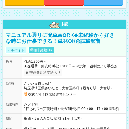
未読
マニュアル通りに簡単WORK◆未経験から好き
な時にお仕事できる！単発OK◎試験監督
アルバイト
職種未経験OK
時給1,300円～
給与
★交通費一部支給 時給1,300円～ ※試験・役割により手当あり
※勤務回数により昇給あり 【即給（前払い）オプションあ
交通費別途支給あり
り！】 希望される場合、勤務から1週間ほどで給与の一部を受け
取れます。 ※手数料418円がかかります。 【過去試験日の収入
さいたま市大宮区
勤務地
例】 ・河合塾模擬試験 8:30～17:30（休憩1時間） 時給1,300円
埼玉県埼玉県さいたま市大宮区錦町（最寄り駅：大宮駅）
×8時間＝日収10,400円＋交通費 ※当日の役割により時給＋100
円の場合あり ・国家試験 7:00～13:30（休憩なし） 時給1,300
株式会社全国試験運営センター
円（役割手当＋100円）×6時間＝日収8,400円＋交通費 【試用期
間】試用期間なし
シフト制
勤務時間
1日あたりの実働時間：最大7時間/日 09：00～17：00 ※勤務時
間は 試験により異なります。
単発・1日のみOK / 短期（1ヶ月以内）
期間