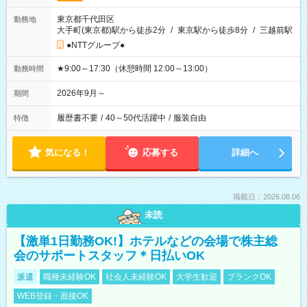
東京都千代田区
勤務地
大手町(東京都)駅から徒歩2分
/
東京駅から徒歩8分
/
三越前駅
●NTTグループ●
★9:00～17:30（休憩時間 12:00～13:00）
勤務時間
2026年9月～
期間
履歴書不要
/
40～50代活躍中
/
服装自由
特徴
気になる！
応募する
詳細へ
掲載日：2026.08.06
未読
【激単1日勤務OK!】ホテルなどの会場で株主総
会のサポートスタッフ＊日払いOK
派遣
職種未経験OK
社会人未経験OK
大学生歓迎
ブランクOK
WEB登録・面接OK