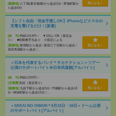
気になる！
[勤務地]
八丁堀(東京都)駅から徒歩2分
/
茅場町駅か
ら徒歩6分
【シフト自由・現金手渡しOK】iPhoneなどスマホの
充電を繋げるだけ！[派遣]
[給 与]
時給1414円～ ▼日払いOK（規定あ
り） ■初勤務手当あり ※規定による
[勤務地]
新宿駅から徒歩
/
新宿三丁目駅から徒歩
/
気になる！
高田馬場駅から徒歩
/
…
＜日本を代表するバンド＊サカナクション＞ツアー
公演のサポートバイト＠日本武道館[アルバイト]
[給 与]
時給1250円～
[交通費]
支給（規定有り）
気になる！
[勤務地]
九段下駅から徒歩5分
/
竹橋駅から徒歩10
分
/
神保町駅から徒歩15分
/
…
＜SEKAI NO OWARI＊8月15日・16日＞ドーム公演
のサポートバイト[アルバイト]