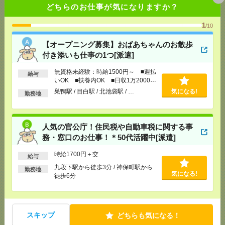
どちらのお仕事が気になりますか？
気になる！
[勤務地]
九段下駅から徒歩3分
/
神保町駅から徒歩6
分
1
/10
10月開始＼週4日・時短OK！データ入力・事務局サ
【オープニング募集】おばあちゃんのお散歩
ポート！＊50代活躍中[派遣]
付き添いも仕事の1つ[派遣]
[給 与]
時給1750円＋交
無資格未経験：時給1500円～ ■週払
給与
いOK ■扶養内OK ■日収1万2000円
[交通費]
交通費別途支給
気になる！
以上
巣鴨駅 / 目白駅 / 北池袋駅 / …
気になる!
[勤務地]
竹橋駅から徒歩5分
/
神保町駅から徒歩7分
勤務地
【在宅勤務OK】時給3000円！10～16時＊残業ほぼな
人気の官公庁！住民税や自動車税に関する事
し▼新日本橋で一般事務[派遣]
務・窓口のお仕事！＊50代活躍中[派遣]
[給 与]
時給3000円 月収例 30万円 時給3000円×
時給1700円＋交
実働5h×週5日×4週 ※月収例を保証するものではあ
給与
りません。※給与即受取りサービス利用可（利用条
九段下駅から徒歩3分 / 神保町駅から
勤務地
件有）
気になる!
徒歩6分
[交通費]
1ヶ月3万円を上限として実費支給
気になる！
[月収例]
30万円～
[勤務地]
新日本橋駅から徒歩3分
/
三越前駅から徒
歩1分
スキップ
どちらも気になる！