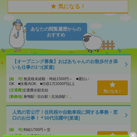
気になる！
あなたの閲覧履歴からの
おすすめ
【オープニング募集】おばあちゃんのお散歩付き添
いも仕事の1つ[派遣]
[給 与]
無資格未経験：時給1500円～ ■週払い
OK ■扶養内OK ■日収1万2000円以上
[交通費]
交通費全額支給
気になる！
[勤務地]
巣鴨駅
/
目白駅
/
北池袋駅
/
…
人気の官公庁！住民税や自動車税に関する事務・窓
口のお仕事！＊50代活躍中[派遣]
[給 与]
時給1700円＋交
×
[交通費]
※交通費別途支給※