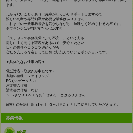
ます。
わからないことがあれば先輩がしっかりサポートしますので、
難しい判断や専門知識が必要な業務はありません。
これまでの一般事務経験を活かしながら、無理なく始められる内容です。
※ブランクは5年以内であればOK◎
「久しぶりの事務復帰で少し不安…」という方も、
周りにすぐ聞ける環境があるのでご安心ください。
日々の業務をコツコツ進めながら、
会社を支える存在として自然に馴染んでいけるポジションです。
▼具体的なお仕事内容▼
電話対応（取次ぎが中心です）
書類の整理・ファイリング
PCでのデータ入力
注文書の作成
請求書の作成 など
※ いきなりすべてをお任せすることはありません
※弊社の契約社員（1ヶ月～3ヶ月更新）として従事していただきます。
募集情報
給与