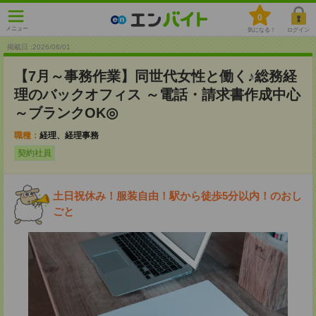
0
メニュー
気になる！
ログイン
掲載日 :2026
/
06
/
01
【7月～事務作業】同世代女性と働く♪総務経
理のバックオフィス ～電話・請求書作成中心
～ブランクOK◎
職種：
経理、経理事務
契約社員
土日祝休み！服装自由！駅から徒歩5分以内！のおし
ごと