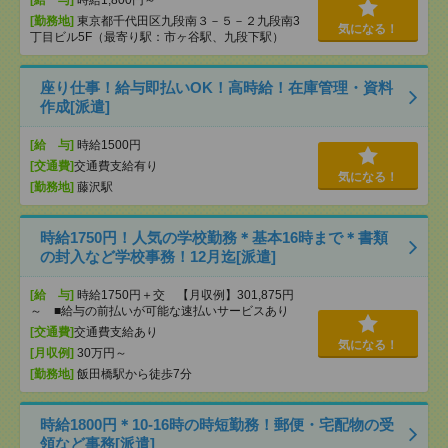
[勤務地]
東京都千代田区九段南３－５－２九段南3
気になる！
丁目ビル5F（最寄り駅：市ヶ谷駅、九段下駅）
座り仕事！給与即払いOK！高時給！在庫管理・資料
作成[派遣]
[給 与]
時給1500円
[交通費]
交通費支給有り
気になる！
[勤務地]
藤沢駅
時給1750円！人気の学校勤務＊基本16時まで＊書類
の封入など学校事務！12月迄[派遣]
[給 与]
時給1750円＋交 【月収例】301,875円
～ ■給与の前払いが可能な速払いサービスあり
[交通費]
交通費支給あり
気になる！
[月収例]
30万円～
[勤務地]
飯田橋駅から徒歩7分
時給1800円＊10-16時の時短勤務！郵便・宅配物の受
領など事務[派遣]