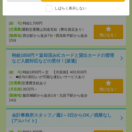
小学校勤務｜9月だけの期間限定！高島平エリア：エ
しばらく表示しない
デュケーションサポート[派遣]
[給 与]
時給1,700円
[交通費]
通勤交通費は別途支給（弊社規定あり）
気になる！
[勤務地]
西台駅から徒歩7分
/
西高島平駅から徒歩
15分
時給1850円＊返却済みICカードと貸出カードの管理
など入館対応などの受付！[派遣]
[給 与]
時給1850円＋交 【月収例】403,916円
～ ■給与の前払いが可能な速払いサービスあり
[交通費]
交通費支給あり
[月収例]
30万円～
気になる！
[勤務地]
飯田橋駅から徒歩1分
/
九段下駅から徒歩
14分
会計事務所スタッフ／週2～3日からOK／残業なし
[アルバイト]
[給 与]
時給1,800円～