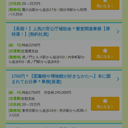
[月収例]
20～25万円
気になる！
[勤務地]
鷹の台駅から徒歩17分
/
国分寺駅から民間
バス20分
【長期！】人気の官公庁補助金＊審査関連事務【厚
待遇！】[契約社員]
[給 与]
時給2258円
[交通費]
交通費支給
気になる！
[勤務地]
虎ノ門ヒルズ駅から徒歩5分
/
内幸町駅か
ら徒歩6分
/
虎ノ門駅から徒歩8分
1750円＊【図書館や博物館が好きなかたへ】本に囲
まれてお仕事＊事務[派遣]
[給 与]
時給1750円 月収例 245,000円
[交通費]
全額支給
[月収例]
20～25万円
気になる！
[勤務地]
東所沢駅から徒歩10分
/
所沢駅から民間バ
ス12分