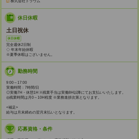
株式会社トラウム
休日休暇
土日祝休
休日休暇
完全週休2日制
◇ 年末年始休暇
※夏季休暇はございません。
勤務時間
9:00～17:00
実働時間：7時間/日
◎実働7H・休憩1H ※残業手当は実働8H以降にてお支払いいたします。
◎残業時間は月0～10H程度 ※業務進捗次第となります。
<補足>
給与は月末締めの翌月末払いとなります。
応募資格・条件