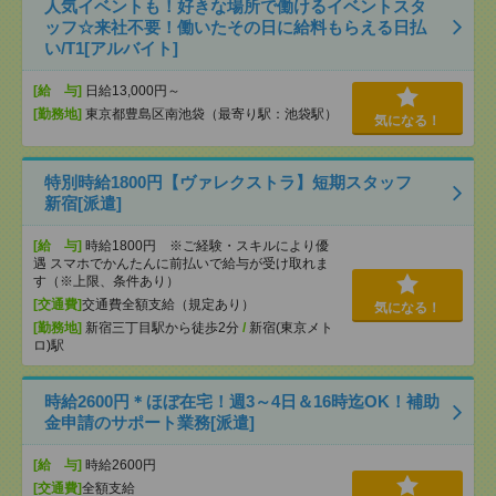
人気イベントも！好きな場所で働けるイベントスタ
ッフ☆来社不要！働いたその日に給料もらえる日払
い/T1[アルバイト]
[給 与]
日給13,000円～
[勤務地]
東京都豊島区南池袋（最寄り駅：池袋駅）
気になる！
特別時給1800円【ヴァレクストラ】短期スタッフ
新宿[派遣]
[給 与]
時給1800円 ※ご経験・スキルにより優
遇 スマホでかんたんに前払いで給与が受け取れま
す（※上限、条件あり）
[交通費]
交通費全額支給（規定あり）
気になる！
[勤務地]
新宿三丁目駅から徒歩2分
/
新宿(東京メト
ロ)駅
時給2600円＊ほぼ在宅！週3～4日＆16時迄OK！補助
金申請のサポート業務[派遣]
[給 与]
時給2600円
[交通費]
全額支給