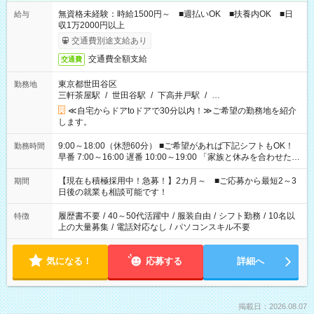
無資格未経験：時給1500円～ ■週払いOK ■扶養内OK ■日
給与
収1万2000円以上
交通費別途支給あり
交通費全額支給
交通費
東京都世田谷区
勤務地
三軒茶屋駅
/
世田谷駅
/
下高井戸駅
/
…
≪自宅からドアtoドアで30分以内！≫ご希望の勤務地を紹介
します。
9:00～18:00（休憩60分） ■ご希望があれば下記シフトもOK！
勤務時間
早番 7:00～16:00 遅番 10:00～19:00 「家族と休みを合わせた
い」 「余裕を持って夕飯の準備がしたい」 「できれば残業はし
たくない」 など、ご希望を教えてくださいね。 ※Wワーク希望
【現在も積極採用中！急募！】2カ月～ ■ご応募から最短2～3
期間
の方へ 今ご覧のお仕事で希望する勤務時間と、もう1つのお仕事
日後の就業も相談可能です！
の勤務時間。 合計で週40時間を超える場合は応募できません。
履歴書不要
/
40～50代活躍中
/
服装自由
/
シフト勤務
/
10名以
特徴
上の大量募集
/
電話対応なし
/
パソコンスキル不要
気になる！
応募する
詳細へ
掲載日：2026.08.07