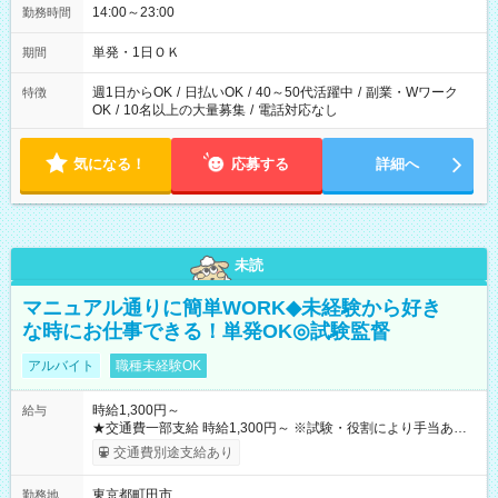
14:00～23:00
勤務時間
単発・1日ＯＫ
期間
週1日からOK
/
日払いOK
/
40～50代活躍中
/
副業・Wワーク
特徴
OK
/
10名以上の大量募集
/
電話対応なし
気になる！
応募する
詳細へ
未読
マニュアル通りに簡単WORK◆未経験から好き
な時にお仕事できる！単発OK◎試験監督
アルバイト
職種未経験OK
時給1,300円～
給与
★交通費一部支給 時給1,300円～ ※試験・役割により手当あり
※勤務回数により昇給あり 【即給（前払い）オプションあ
交通費別途支給あり
り！】 希望される場合、勤務から1週間ほどで給与の一部を受け
取れます。 ※手数料418円がかかります。 【過去試験日の収入
東京都町田市
勤務地