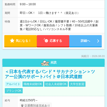
9:00～18:00
勤務時間
即日～OK！ 1日～働けます＾＾（規定あり）
期間
週1日からOK
/
日払いOK
/
履歴書不要
/
40～50代活躍中
/
副
特徴
業・WワークOK
/
服装自由
/
シフト勤務
/
10名以上の大量募
集
/
電話対応なし
/
パソコンスキル不要
気になる！
応募する
詳細へ
掲載日：2026.08.03
未読
＜日本を代表するバンド＊サカナクション＞ツ
アー公演のサポートバイト＠日本武道館
アルバイト
職種未経験OK
社会人未経験OK
大学生歓迎
ブランクOK
時給1250円～
給与
交通費別途支給あり