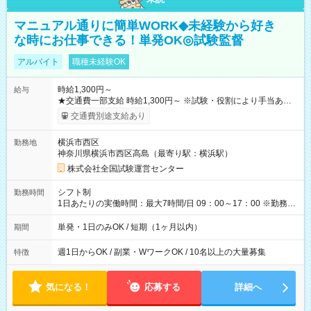
マニュアル通りに簡単WORK◆未経験から好き
な時にお仕事できる！単発OK◎試験監督
アルバイト
職種未経験OK
時給1,300円～
給与
★交通費一部支給 時給1,300円～ ※試験・役割により手当あり
※勤務回数により昇給あり 【即給（前払い）オプションあ
交通費別途支給あり
り！】 希望される場合、勤務から1週間ほどで給与の一部を受け
取れます。 ※手数料418円がかかります。 【過去試験日の収入
横浜市西区
勤務地
例】 ・河合塾模擬試験 8:30～17:30（休憩1時間） 時給1,300円
神奈川県横浜市西区高島（最寄り駅：横浜駅）
×8時間＝日収10,400円＋交通費 ※当日の役割により時給＋100
円の場合あり ・国家試験 7:00～13:30（休憩なし） 時給1,300
株式会社全国試験運営センター
円（役割手当＋100円）×6時間＝日収8,400円＋交通費 【試用期
間】試用期間なし
シフト制
勤務時間
1日あたりの実働時間：最大7時間/日 09：00～17：00 ※勤務時
間は 試験により異なります。
単発・1日のみOK / 短期（1ヶ月以内）
期間
週1日からOK / 副業・WワークOK / 10名以上の大量募集
特徴
気になる！
応募する
詳細へ