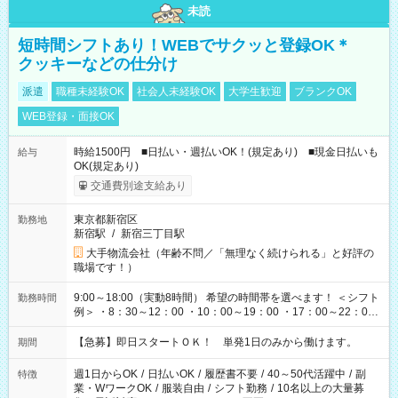
未読
短時間シフトあり！WEBでサクッと登録OK＊
クッキーなどの仕分け
派遣
職種未経験OK
社会人未経験OK
大学生歓迎
ブランクOK
WEB登録・面接OK
時給1500円 ■日払い・週払いOK！(規定あり) ■現金日払いも
給与
OK(規定あり)
交通費別途支給あり
東京都新宿区
勤務地
新宿駅
/
新宿三丁目駅
大手物流会社（年齢不問／「無理なく続けられる」と好評の
職場です！）
9:00～18:00（実動8時間） 希望の時間帯を選べます！ ＜シフト
勤務時間
例＞ ・8：30～12：00 ・10：00～19：00 ・17：00～22：00
・13：00～22：00 ・22：00～翌6：00 など
【急募】即日スタートＯＫ！ 単発1日のみから働けます。
期間
週1日からOK
/
日払いOK
/
履歴書不要
/
40～50代活躍中
/
副
特徴
業・WワークOK
/
服装自由
/
シフト勤務
/
10名以上の大量募