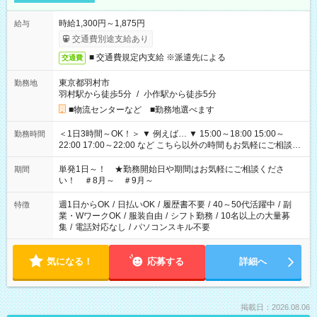
時給1,300円～1,875円
給与
交通費別途支給あり
■ 交通費規定内支給 ※派遣先による
交通費
東京都羽村市
勤務地
羽村駅から徒歩5分
/
小作駅から徒歩5分
■物流センターなど ■勤務地選べます
＜1日3時間～OK！＞ ▼ 例えば… ▼ 15:00～18:00 15:00～
勤務時間
22:00 17:00～22:00 など こちら以外の時間もお気軽にご相談く
ださい！
単発1日～！ ★勤務開始日や期間はお気軽にご相談くださ
期間
い！ ＃8月～ ＃9月～
週1日からOK
/
日払いOK
/
履歴書不要
/
40～50代活躍中
/
副
特徴
業・WワークOK
/
服装自由
/
シフト勤務
/
10名以上の大量募
集
/
電話対応なし
/
パソコンスキル不要
気になる！
応募する
詳細へ
掲載日：2026.08.06