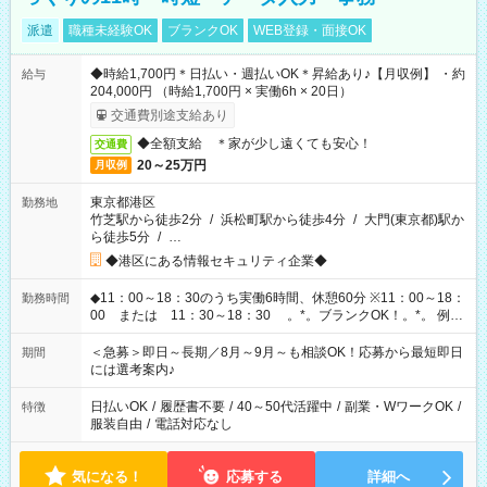
派遣
職種未経験OK
ブランクOK
WEB登録・面接OK
◆時給1,700円＊日払い・週払いOK＊昇給あり♪【月収例】 ・約
給与
204,000円 （時給1,700円 × 実働6h × 20日）
交通費別途支給あり
◆全額支給 ＊家が少し遠くても安心！
交通費
20～25万円
月収例
東京都港区
勤務地
竹芝駅から徒歩2分
/
浜松町駅から徒歩4分
/
大門(東京都)駅か
ら徒歩5分
/
…
◆港区にある情報セキュリティ企業◆
◆11：00～18：30のうち実働6時間、休憩60分 ※11：00～18：
勤務時間
00 または 11：30～18：30 。*。ブランクOK！。*。 例え
ば前職が、 在宅/財団法人/事務/コールセンター/受付/販売/カフェ
スタッフ スイーツ販売/ホテルフロント/化粧品販売/など 様々な
＜急募＞即日～長期／8月～9月～も相談OK！応募から最短即日
期間
業界から入社して活躍されています♪
には選考案内♪
日払いOK
/
履歴書不要
/
40～50代活躍中
/
副業・WワークOK
/
特徴
服装自由
/
電話対応なし
気になる！
応募する
詳細へ