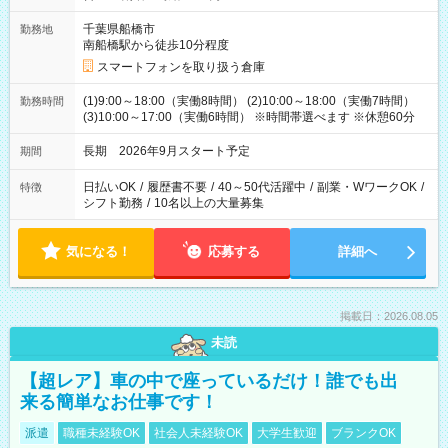
千葉県船橋市
勤務地
南船橋駅から徒歩10分程度
スマートフォンを取り扱う倉庫
(1)9:00～18:00（実働8時間） (2)10:00～18:00（実働7時間）
勤務時間
(3)10:00～17:00（実働6時間） ※時間帯選べます ※休憩60分
長期 2026年9月スタート予定
期間
日払いOK
/
履歴書不要
/
40～50代活躍中
/
副業・WワークOK
/
特徴
シフト勤務
/
10名以上の大量募集
気になる！
応募する
詳細へ
掲載日：2026.08.05
未読
【超レア】車の中で座っているだけ！誰でも出
来る簡単なお仕事です！
派遣
職種未経験OK
社会人未経験OK
大学生歓迎
ブランクOK