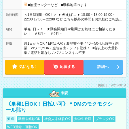
■物流センターなど ■勤務地選べます
＜1日3時間～OK！＞ ▼ 例えば… ▼ 15:00～18:00 15:00～
勤務時間
22:00 17:00～22:00 など こちら以外の時間もお気軽にご相談く
ださい！
単発1日～！ ★勤務開始日や期間はお気軽にご相談くださ
期間
い！ ＃8月～ ＃9月～
週1日からOK
/
日払いOK
/
履歴書不要
/
40～50代活躍中
/
副
特徴
業・WワークOK
/
服装自由
/
シフト勤務
/
10名以上の大量募
集
/
電話対応なし
/
パソコンスキル不要
気になる！
応募する
詳細へ
掲載日：2026.08.04
未読
《単発1日OK！日払い可》＊DMのモクモクシ
ール貼り
派遣
職種未経験OK
社会人未経験OK
大学生歓迎
ブランクOK
WEB登録・面接OK