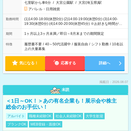
七里駅から車6分
/
大宮公園駅
/
大宮(埼玉県)駅
アパレル・日用雑貨
(1)14:00-18:00(休憩0分) (2)14:00-19:00(休憩0分) (3)14:00-
勤務時間
19:30(休憩0分) (4)14:00-20:00(休憩45分) ※お好きな時間が選べ
ます
1ヶ月以上3ヶ月未満／即日～8月末までの期間限定
期間
履歴書不要
/
40～50代活躍中
/
服装自由
/
シフト勤務
/
10名以
特徴
上の大量募集
気になる！
応募する
詳細へ
掲載日：2026.08.07
未読
＜1日～OK！＞あの有名企業も！展示会や株主
総会のお手伝い！
アルバイト
職種未経験OK
社会人未経験OK
大学生歓迎
ブランクOK
WEB登録・面接OK