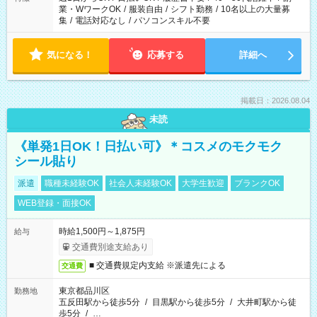
業・WワークOK
/
服装自由
/
シフト勤務
/
10名以上の大量募
集
/
電話対応なし
/
パソコンスキル不要
気になる！
応募する
詳細へ
掲載日：2026.08.04
未読
《単発1日OK！日払い可》＊コスメのモクモク
シール貼り
派遣
職種未経験OK
社会人未経験OK
大学生歓迎
ブランクOK
WEB登録・面接OK
時給1,500円～1,875円
給与
交通費別途支給あり
■ 交通費規定内支給 ※派遣先による
交通費
東京都品川区
勤務地
五反田駅から徒歩5分
/
目黒駅から徒歩5分
/
大井町駅から徒
歩5分
/
…