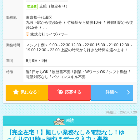
支給（規定有り）
交通費
東京都千代田区
勤務地
九段下駅から徒歩5分
/
竹橋駅から徒歩10分
/
神保町駅から徒
歩15分
/
…
株式会社ライブパワー
＜シフト例＞ 9:00～22:30 12:30～22:00 15:30～21:00 12:30～
勤務時間
19:00 12:30～22:00 上記の時間から好きな時間を選べます！ ※
時間は変更となる可能性があります
9月8日・9日
期間
週1日からOK
/
履歴書不要
/
副業・WワークOK
/
シフト勤務
/
特徴
電話対応なし
/
パソコンスキル不要
気になる！
応募する
詳細へ
掲載日：2026.07.29
未読
【完全在宅！】難しい業務なし＆電話なし！ゆ
っくりの11時～時短＊データ入力・事務