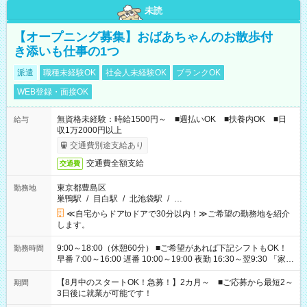
未読
【オープニング募集】おばあちゃんのお散歩付
き添いも仕事の1つ
派遣
職種未経験OK
社会人未経験OK
ブランクOK
WEB登録・面接OK
無資格未経験：時給1500円～ ■週払いOK ■扶養内OK ■日
給与
収1万2000円以上
交通費別途支給あり
交通費全額支給
交通費
東京都豊島区
勤務地
巣鴨駅
/
目白駅
/
北池袋駅
/
…
≪自宅からドアtoドアで30分以内！≫ご希望の勤務地を紹介
します。
9:00～18:00（休憩60分） ■ご希望があれば下記シフトもOK！
勤務時間
早番 7:00～16:00 遅番 10:00～19:00 夜勤 16:30～翌9:30 「家族
と休みを合わせたい」 「余裕を持って夕飯の準備がしたい」
「できれば残業はしたくない」 など、ご希望を教えてください
【8月中のスタートOK！急募！】2カ月～ ■ご応募から最短2～
期間
ね。 ※Wワーク希望の方へ 今ご覧のお仕事で希望する勤務時間
3日後に就業が可能です！
と、もう1つのお仕事の勤務時間。 合計で週40時間を超える場