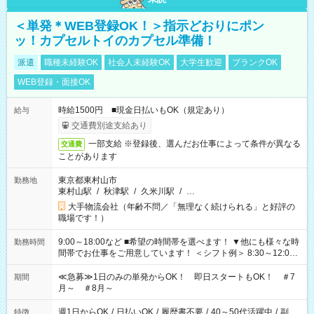
＜単発＊WEB登録OK！＞指示どおりにポン
ッ！カプセルトイのカプセル準備！
派遣
職種未経験OK
社会人未経験OK
大学生歓迎
ブランクOK
WEB登録・面接OK
時給1500円 ■現金日払いもOK（規定あり）
給与
交通費別途支給あり
一部支給 ※登録後、選んだお仕事によって条件が異なる
交通費
ことがあります
東京都東村山市
勤務地
東村山駅
/
秋津駅
/
久米川駅
/
…
大手物流会社（年齢不問／「無理なく続けられる」と好評の
職場です！）
9:00～18:00など ■希望の時間帯を選べます！ ▼他にも様々な時
勤務時間
間帯でお仕事をご用意しています！ ＜シフト例＞ 8:30～12:00
17:00～22:00 13:00～22:00 22:00～翌6:00 など
≪急募≫1日のみの単発からOK！ 即日スタートもOK！ ＃7
期間
月～ ＃8月～
週1日からOK
/
日払いOK
/
履歴書不要
/
40～50代活躍中
/
副
特徴