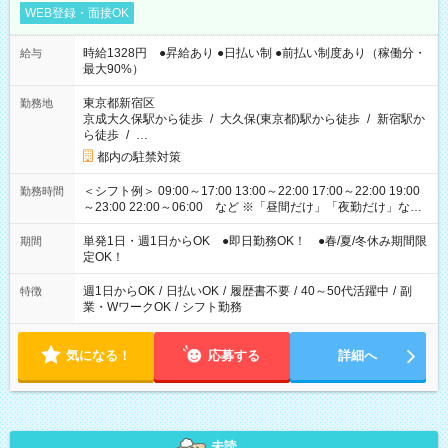
WEB登録・面接OK
時給1328円 ●昇給あり ●日払い制 ●前払い制度あり（稼働分・
給与
最大90%）
東京都新宿区
勤務地
京成大久保駅から徒歩
/
大久保(東京都)駅から徒歩
/
新宿駅か
ら徒歩
/
…
都内の駐禁対策
＜シフト例＞ 09:00～17:00 13:00～22:00 17:00～22:00 19:00
勤務時間
～23:00 22:00～06:00 など ※「昼間だけ」「夜勤だけ」など
の希望OK
単発1日・週1日からOK ●即日勤務OK！ ●春/夏/冬休み期間限
期間
定OK！
週1日からOK
/
日払いOK
/
履歴書不要
/
40～50代活躍中
/
副
特徴
業・WワークOK
/
シフト勤務
気になる！
応募する
詳細へ
未読