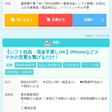
合は応募できません。
履歴書不要
/
40～50代活躍中
/
服装自由
/
シフト勤務
/
10名以
特徴
上の大量募集
/
電話対応なし
/
パソコンスキル不要
気になる！
応募する
詳細へ
掲載日：2026.07.30
未読
【シフト自由・現金手渡しOK】iPhoneなどス
マホの充電を繋げるだけ！
派遣
職種未経験OK
社会人未経験OK
大学生歓迎
ブランクOK
WEB登録・面接OK
時給1414円～ ▼日払いOK（規定あり） ■初勤務手当あり
給与
※規定による
東京都新宿区
勤務地
新宿駅から徒歩
/
新宿三丁目駅から徒歩
/
高田馬場駅から徒歩
/
…
物流企業