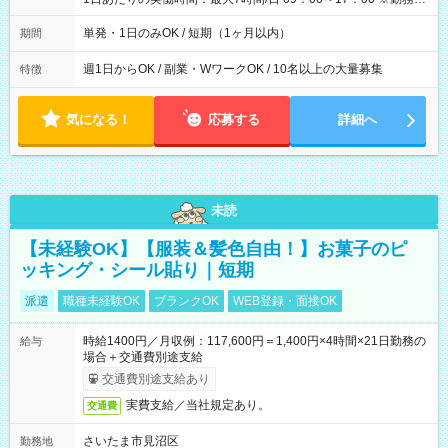
間は 試験により異なります。
単発・1日のみOK / 短期（1ヶ月以内）
期間
週1日からOK / 副業・WワークOK / 10名以上の大量募集
特徴
気になる！
応募する
詳細へ
未読
【未経験OK】【服装＆髪色自由！】お菓子のピ
ッキング・シール貼り｜短期
派遣
職種未経験OK
ブランクOK
WEB登録・面接OK
時給1400円／月収例：117,600円＝1,400円×4時間×21日勤務の
給与
場合＋交通費別途支給
交通費別途支給あり
実費支給／当社規定あり。
交通費
さいたま市見沼区
勤務地