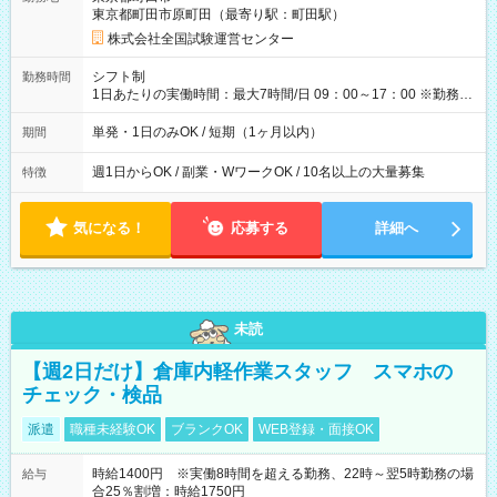
例】 ・河合塾模擬試験 8:30～17:30（休憩1時間） 時給1,300円
東京都町田市原町田（最寄り駅：町田駅）
×8時間＝日収10,400円＋交通費 ※当日の役割により時給＋100
円の場合あり ・国家試験 7:00～13:30（休憩なし） 時給1,300
株式会社全国試験運営センター
円（役割手当＋100円）×6時間＝日収8,400円＋交通費 【試用期
間】試用期間なし
シフト制
勤務時間
1日あたりの実働時間：最大7時間/日 09：00～17：00 ※勤務時
間は 試験により異なります。
単発・1日のみOK / 短期（1ヶ月以内）
期間
週1日からOK / 副業・WワークOK / 10名以上の大量募集
特徴
気になる！
応募する
詳細へ
未読
【週2日だけ】倉庫内軽作業スタッフ スマホの
チェック・検品
派遣
職種未経験OK
ブランクOK
WEB登録・面接OK
時給1400円 ※実働8時間を超える勤務、22時～翌5時勤務の場
給与
合25％割増：時給1750円