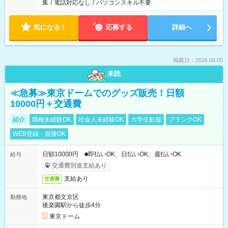
集
/
電話対応なし
/
パソコンスキル不要
気になる！
応募する
詳細へ
掲載日：2026.08.05
未読
≪急募≫東京ドームでのグッズ販売！日額
10000円＋交通費
紹介
職種未経験OK
社会人未経験OK
大学生歓迎
ブランクOK
WEB登録・面接OK
日額10000円 ■即払いOK、日払いOK、週払いOK
給与
交通費別途支給あり
支給あり
交通費
東京都文京区
勤務地
後楽園駅から徒歩4分
東京ドーム