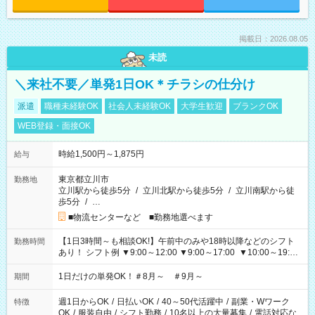
掲載日：2026.08.05
未読
＼来社不要／単発1日OK＊チラシの仕分け
派遣
職種未経験OK
社会人未経験OK
大学生歓迎
ブランクOK
WEB登録・面接OK
時給1,500円～1,875円
給与
東京都立川市
勤務地
立川駅から徒歩5分
/
立川北駅から徒歩5分
/
立川南駅から徒
歩5分
/
…
■物流センターなど ■勤務地選べます
【1日3時間～も相談OK!】午前中のみや18時以降などのシフト
勤務時間
あり！ シフト例 ▼9:00～12:00 ▼9:00～17:00 ▼10:00～19:00
▼18:00～21:00
1日だけの単発OK！＃8月～ ＃9月～
期間
週1日からOK
/
日払いOK
/
40～50代活躍中
/
副業・Wワーク
特徴
OK
/
服装自由
/
シフト勤務
/
10名以上の大量募集
/
電話対応な