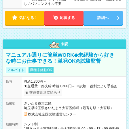
し
/
パソコンスキル不要
気になる！
応募する
詳細へ
未読
マニュアル通りに簡単WORK◆未経験から好き
な時にお仕事できる！単発OK◎試験監督
アルバイト
職種未経験OK
時給1,300円～
給与
★交通費一部支給 時給1,300円～ ※試験・役割により手当あり
※勤務回数により昇給あり 【即給（前払い）オプションあ
交通費別途支給あり
り！】 希望される場合、勤務から1週間ほどで給与の一部を受け
取れます。 ※手数料418円がかかります。 【過去試験日の収入
さいたま市大宮区
勤務地
例】 ・河合塾模擬試験 8:30～17:30（休憩1時間） 時給1,300円
埼玉県埼玉県さいたま市大宮区錦町（最寄り駅：大宮駅）
×8時間＝日収10,400円＋交通費 ※当日の役割により時給＋100
円の場合あり ・国家試験 7:00～13:30（休憩なし） 時給1,300
株式会社全国試験運営センター
円（役割手当＋100円）×6時間＝日収8,400円＋交通費 【試用期
間】試用期間なし
シフト制
勤務時間
1日あたりの実働時間：最大7時間/日 09：00～17：00 ※勤務時