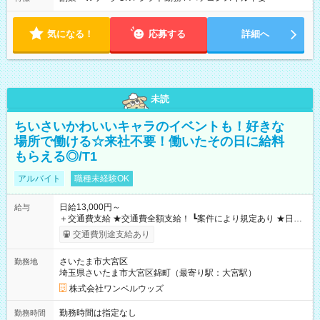
気になる！
応募する
詳細へ
未読
ちいさいかわいいキャラのイベントも！好きな
場所で働ける☆来社不要！働いたその日に給料
もらえる◎/T1
アルバイト
職種未経験OK
日給13,000円～
給与
＋交通費支給 ★交通費全額支給！ ┗案件により規定あり ★日払
いOK！（規定あり） ┗働いたその日に現金GET♪ お仕事後はコ
交通費別途支給あり
ンビニATMから 日払い分を引き落とせます！ 【試用期間】試
用期間なし
さいたま市大宮区
勤務地
埼玉県さいたま市大宮区錦町（最寄り駅：大宮駅）
株式会社ワンベルウッズ
勤務時間は指定なし
勤務時間