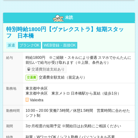
未読
特別時給1800円【ヴァレクストラ】短期スタッ
フ 日本橋
派遣
ブランクOK
WEB登録・面接OK
時給1800円 ※ご経験・スキルにより優遇 スマホでかんたんに
給与
前払いで給与が受け取れます（※上限、条件あり）
交通費別途支給あり
交通費全額支給（規定あり）
交通費
東京都中央区
勤務地
東京都中央区 東京メトロ 日本橋駅から直結（徒歩1分）
Valextra
10:00～20:00 実働7.5時間／休憩1.5時間 営業時間に合わせた
勤務時間
シフト制
3か月程度の短期予定 ※開始日はお気軽にご相談ください
期間
副業・WワークOK
/
シフト勤務
/
パソコンスキル不要
特徴