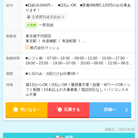
■日給16,840円～ ■日払いOK ■実働3時間5,120円のお仕事あ
給与
ります！
交通費別途支給あり
一部支給
交通費
東京都千代田区
勤務地
東京駅
/
水道橋駅
/
有楽町駅
/
…
株式会社マッシュ
■シフト例 ・07:00～19:30 ・09:00～12:00 ・10:00～17:00 ・
勤務時間
18:00～23:00 ・19:00～07:00 ・20:00～09:00 ・22:00～06:00
etc ★最短で3時間で5,120円のお仕事から 15時間で2万円近く稼
げるお仕事も！ ご希望のお時間に合わせてご紹介！ ※シフトは
■１日のみ・1回だけお仕事OK！
期間
現場によって異なります。 ※勿論、休憩時間はあるのでご安心
ください！
週1日からOK
/
日払いOK
/
履歴書不要
/
副業・WワークOK
/
シ
特徴
フト勤務
/
10名以上の大量募集
/
電話対応なし
/
パソコンスキ
ル不要
気になる！
応募する
詳細へ
掲載日：2026.08.05
未読