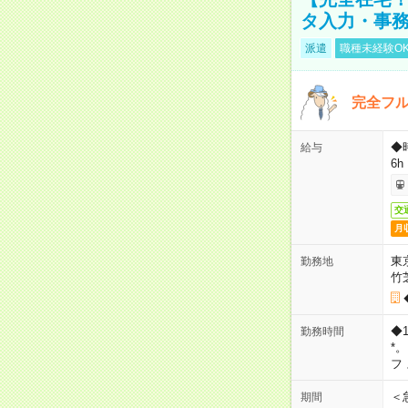
タ入力・事
派遣
職種未経験O
完全フ
◆
給与
6h
交
月
東
勤務地
竹
◆
勤務時間
*
フ
＜
期間