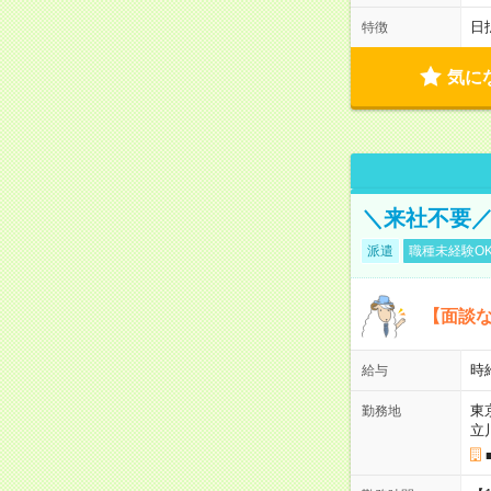
日
特徴
気に
＼来社不要／
派遣
職種未経験O
【面談な
時給
給与
東
勤務地
立