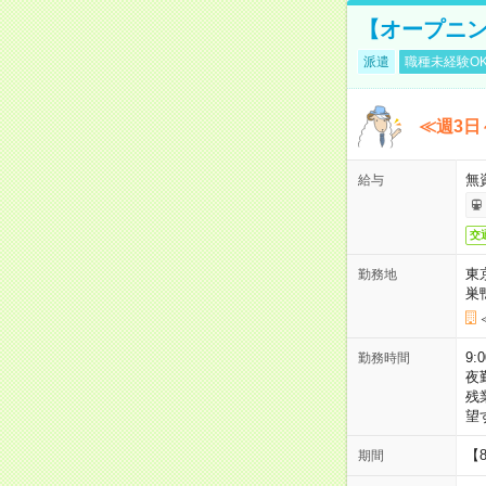
【オープニン
派遣
職種未経験O
≪週3日
無
給与
交
東
勤務地
巣
9:
勤務時間
夜
残
望
【
期間