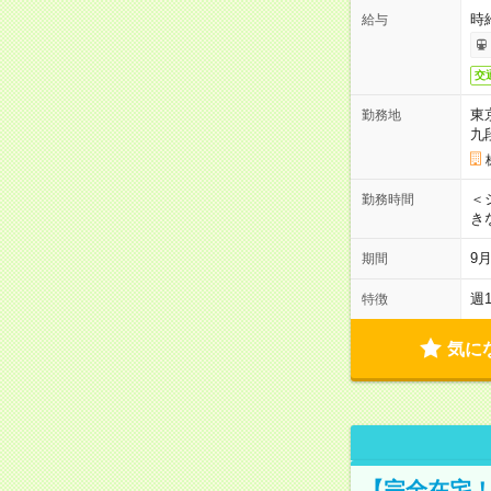
時
給与
交
東
勤務地
九
＜シ
勤務時間
き
9
期間
週
特徴
気に
【完全在宅！