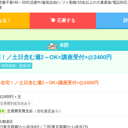
歴書不要
/
40～50代活躍中
/
服装自由
/
シフト勤務
/
10名以上の大量募集
/
電話対応
要
なる！
応募する
詳
未読
！／土日含む週2～OK<講座受付>@2400円
WEB登録・面接OK
在宅！／土日含む週2～OK<講座受付>@2400円
給2400円＋交
交通費別途支給あり
交通費実費支給（当社規定あり）
通費
京都港区
町(東京都)駅から徒歩4分
/
三田(東京都)駅から徒歩7分