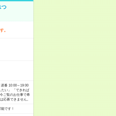
1つ
です。
番 10:00～19:00
がしたい」 「できれば
 今ご覧のお仕事で希
合は応募できません。
可能です！