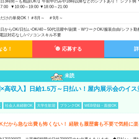
1日3時間～も相談OK!】午前中のみや18時以降などのシフトあり！ シフト例 ▼9:00
7:00 ▼10:00～19:00 ▼18:00～21:00
日だけの単発OK！＃8月～ ＃9月～
1日からOK
/
日払いOK
/
40～50代活躍中
/
副業・WワークOK
/
服装自由
/
シフト勤
電話対応なし
/
パソコンスキル不要
なる！
応募する
詳
未読
×高収入】日給1.5万～日払い！屋内展示会のイス
K
社会人未経験OK
大学生歓迎
ブランクOK
WEB登録・面接OK
Kだから急な出費も怖くない！ 経験も履歴書も不要で気軽に