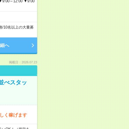
～12:00 ▼9:00
務
/
10名以上の大量募
細へ
掲載日：2026.07.23
並べスタッ
楽しく稼げます