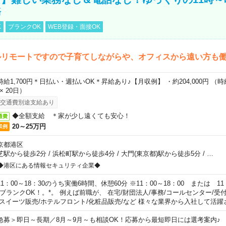
務
K
ブランクOK
WEB登録・面接OK
ルリモートですので子育てしながらや、オフィスから遠い方も
時給1,700円＊日払い・週払いOK＊昇給あり♪【月収例】 ・約204,000円 （時給1
 × 20日）
交通費別途支給あり
◆全額支給 ＊家が少し遠くても安心！
通費
20～25万円
収例
京都港区
芝駅から徒歩2分
/
浜松町駅から徒歩4分
/
大門(東京都)駅から徒歩5分
/
…
◆港区にある情報セキュリティ企業◆
11：00～18：30のうち実働6時間、休憩60分 ※11：00～18：00 または 11
。ブランクOK！。*。 例えば前職が、 在宅/財団法人/事務/コールセンター/受
 スイーツ販売/ホテルフロント/化粧品販売/など 様々な業界から入社して活躍
急募＞即日～長期／8月～9月～も相談OK！応募から最短即日には選考案内♪