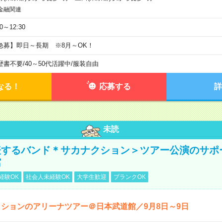
金融関連
30～12:30
急募】即日～長期 ※8月～OK！
歴書不要
/
40～50代活躍中
/
服装自由
なる！
応募する
詳
未読
表するバンド＊サカナクション＞ツアー公演のサポ
館
経験OK
社会人未経験OK
大学生歓迎
ブランクOK
ションのアリーナツアー＠日本武道館／9月8日～9日