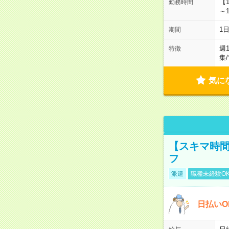
【
勤務時間
～1
1
期間
週
特徴
集
/
気に
【スキマ時間
フ
派遣
職種未経験O
日払いO