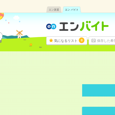
エン派遣
エン バイト
0
気になるリスト
保存した希