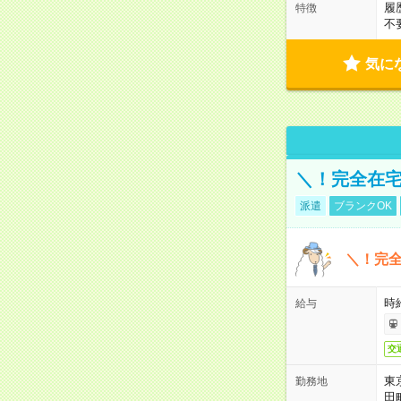
履
特徴
不
気に
＼！完全在宅
派遣
ブランクOK
＼！完全
時
給与
交
東
勤務地
田