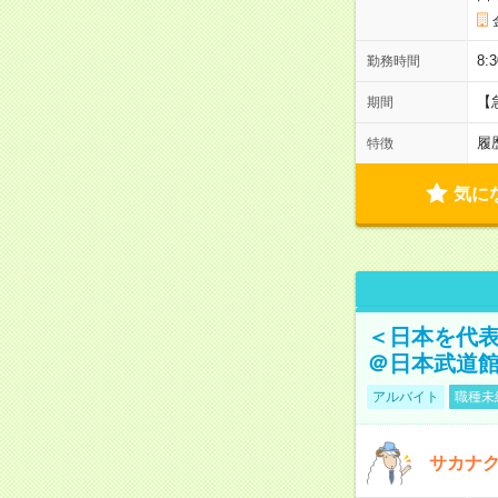
8:
勤務時間
【
期間
履
特徴
気に
＜日本を代
＠日本武道
アルバイト
職種未
サカナク