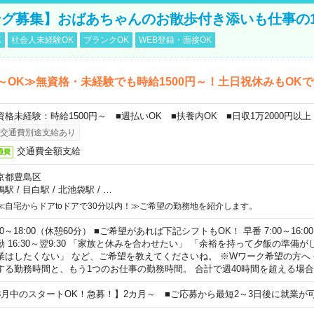
グ募集】おばあちゃんのお散歩付き添いも仕事の
K
社会人未経験OK
ブランクOK
WEB登録・面接OK
～OK≫無資格・未経験でも時給1500円～！土日祝休みもOK
資格未経験：時給1500円～ ■週払いOK ■扶養内OK ■日収1万2000円以上
交通費別途支給あり
交通費全額支給
通費
京都豊島区
鴨駅
/
目白駅
/
北池袋駅
/
…
≪自宅からドアtoドアで30分以内！≫ご希望の勤務地を紹介します。
00～18:00（休憩60分） ■ご希望があれば下記シフトもOK！ 早番 7:00～16:00 遅
勤 16:30～翌9:30 「家族と休みを合わせたい」 「余裕を持って夕飯の準備
業はしたくない」 など、ご希望を教えてくださいね。 ※Wワーク希望の方へ
する勤務時間と、もう1つのお仕事の勤務時間。 合計で週40時間を超える場
8月中のスタートOK！急募！】2カ月～ ■ご応募から最短2～3日後に就業が