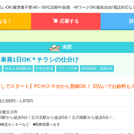
払いOK
/
履歴書不要
/
40～50代活躍中
/
副業・WワークOK
/
服装自由
/
電話対応な
なる！
応募する
詳
未読
単発1日OK＊チラシの仕分け
K
社会人未経験OK
大学生歓迎
ブランクOK
WEB登録・面接OK
しでスタート】PCやスマホから登録OK！ 日払いでお給料も
1,500円～1,875円
京都立川市
川駅から徒歩5分
/
立川北駅から徒歩5分
/
立川南駅から徒歩5分
/
…
■物流センターなど ■勤務地選べます