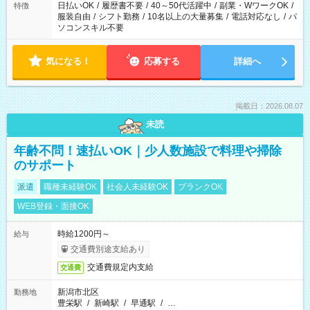
日払いOK
/
履歴書不要
/
40～50代活躍中
/
副業・WワークOK
/
特徴
服装自由
/
シフト勤務
/
10名以上の大量募集
/
電話対応なし
/
パ
ソコンスキル不要
気になる！
応募する
詳細へ
掲載日：2026.08.07
未読
年齢不問！速払いOK｜少人数施設で料理や掃除
のサポート
派遣
職種未経験OK
社会人未経験OK
ブランクOK
WEB登録・面接OK
時給1200円～
給与
交通費別途支給あり
交通費規定内支給
交通費
新潟市北区
勤務地
豊栄駅
/
新崎駅
/
早通駅
/
…