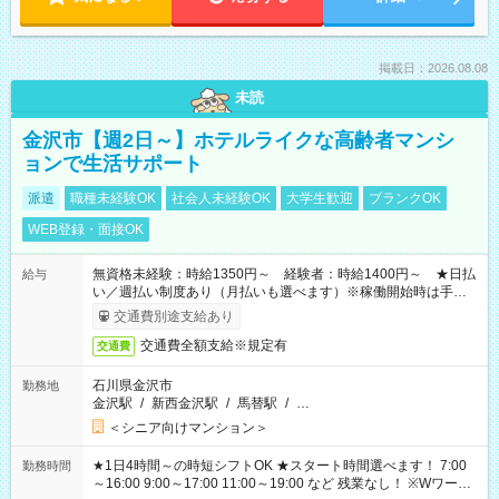
掲載日：2026.08.08
未読
金沢市【週2日～】ホテルライクな高齢者マンシ
ョンで生活サポート
派遣
職種未経験OK
社会人未経験OK
大学生歓迎
ブランクOK
WEB登録・面接OK
無資格未経験：時給1350円～ 経験者：時給1400円～ ★日払
給与
い／週払い制度あり（月払いも選べます）※稼働開始時は手続き
完了次第のお支払いとなります。
交通費別途支給あり
交通費全額支給※規定有
交通費
石川県金沢市
勤務地
金沢駅
/
新西金沢駅
/
馬替駅
/
…
＜シニア向けマンション＞
★1日4時間～の時短シフトOK ★スタート時間選べます！ 7:00
勤務時間
～16:00 9:00～17:00 11:00～19:00 など 残業なし！ ※Wワーク