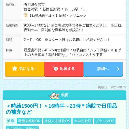
石川県金沢市
勤務地
西金沢駅
/
新西金沢駅
/
四十万駅
/
…
【勤務地選べます】病院・クリニック
9:00～17:00など ※ご希望の時間帯をご相談ください。 ※日勤、
勤務時間
夜勤のみ、変則的な勤務等も相談OK！
2ヶ月～OK ※スタート日はお気軽にご相談ください！
期間
履歴書不要
/
40～50代活躍中
/
服装自由
/
シフト勤務
/
10名以
特徴
上の大量募集
/
電話対応なし
/
パソコンスキル不要
気になる！
応募する
詳細へ
掲載日：2026.08.02
未読
＜時給1500円！＞16時半～23時＊病院で日用品
の補充など
派遣
職種未経験OK
社会人未経験OK
大学生歓迎
ブランクOK