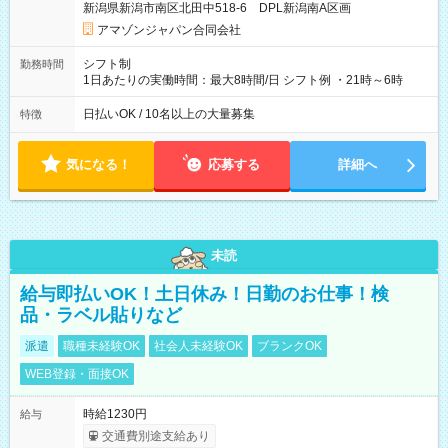
新潟県新潟市南区北田中518-6 DPL新潟南A区画
あり 試用期間の長さ：1週間 雇用形態、給与は本採用時と同じ
です。
アマゾンジャパン合同会社
シフト制
勤務時間
1日あたりの実働時間：最大8時間/日 シフト例 ・21時～6時
日払いOK / 10名以上の大量募集
特徴
気になる！
応募する
詳細へ
未読
給与即払いOK！土日休み！日勤のお仕事！検
品・ラベル貼りなど
派遣
職種未経験OK
社会人未経験OK
ブランクOK
WEB登録・面接OK
時給1230円
給与
交通費別途支給あり