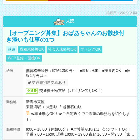
掲載日：2026.08.03
未読
【オープニング募集】おばあちゃんのお散歩付
き添いも仕事の1つ
派遣
職種未経験OK
社会人未経験OK
ブランクOK
WEB登録・面接OK
無資格未経験：時給1250円～ ■週払いOK ■扶養内OK ■日
給与
収1万円以上
交通費別途支給あり
交通費全額支給（ガソリン代もOK！）
交通費
新潟市東区
勤務地
東新潟駅
/
大形駅
/
越後石山駅
≪車通勤もOK！≫ご自宅近くでご希望の勤務地を紹介しま
す。
9:00～18:00（休憩60分） ■ご希望があれば下記シフトもOK！
勤務時間
早番 7:00～16:00 遅番 10:00～19:00 夜勤 16:30～翌9:30 「家族
と休みを合わせたい」 「余裕を持って夕飯の準備がしたい」