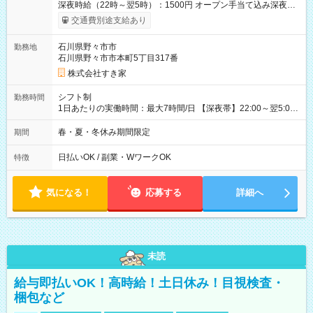
深夜時給（22時～翌5時）：1500円 オープン手当て込み深夜時
給（22時～翌5時）：1625円 【オープン手当期間】
交通費別途支給あり
2026/09/01~2026/10/31 【試用期間】試用期間あり 試用期間の
長さ：1ヶ月 雇用形態、給与は本採用時と同じです。 試用期間
石川県野々市市
勤務地
の実態は30日（※条件変更なし）ですが、切り上げで一ヶ月と
石川県野々市市本町5丁目317番
させていただきます。 研修制度あり：15時間(研修中も同時給）
株式会社すき家
シフト制
勤務時間
1日あたりの実働時間：最大7時間/日 【深夜帯】22:00～翌5:00
週2日～・1日2h～OK◎ ※22:00から翌5:00までは18歳以上の方
のみ勤務可能です（18歳未満の深夜業務禁止のため） ★深夜で
春・夏・冬休み期間限定
期間
も安心して働けます★ すき家では、ワンオペを禁止していま
す。 必ず、2名以上での勤務を行いますので、安心して働けま
日払いOK / 副業・WワークOK
特徴
す。
気になる！
応募する
詳細へ
未読
給与即払いOK！高時給！土日休み！目視検査・
梱包など