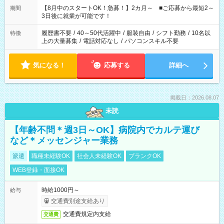
「できれば残業はしたくない」 など、ご希望を教えてください
【8月中のスタートOK！急募！】2カ月～ ■ご応募から最短2～
期間
ね。 ※Wワーク希望の方へ 今ご覧のお仕事で希望する勤務時間
3日後に就業が可能です！
と、もう1つのお仕事の勤務時間。 合計で週40時間を超える場
合は応募できません。
履歴書不要
/
40～50代活躍中
/
服装自由
/
シフト勤務
/
10名以
特徴
上の大量募集
/
電話対応なし
/
パソコンスキル不要
気になる！
応募する
詳細へ
掲載日：2026.08.07
未読
【年齢不問＊週3日～OK】病院内でカルテ運び
など＊メッセンジャー業務
派遣
職種未経験OK
社会人未経験OK
ブランクOK
WEB登録・面接OK
時給1000円～
給与
交通費別途支給あり
交通費規定内支給
交通費