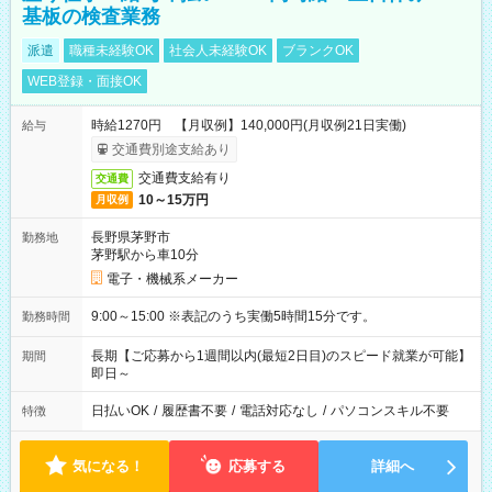
基板の検査業務
派遣
職種未経験OK
社会人未経験OK
ブランクOK
WEB登録・面接OK
時給1270円 【月収例】140,000円(月収例21日実働)
給与
交通費別途支給あり
交通費支給有り
交通費
10～15万円
月収例
長野県茅野市
勤務地
茅野駅から車10分
電子・機械系メーカー
9:00～15:00 ※表記のうち実働5時間15分です。
勤務時間
長期【ご応募から1週間以内(最短2日目)のスピード就業が可能】
期間
即日～
日払いOK
/
履歴書不要
/
電話対応なし
/
パソコンスキル不要
特徴
気になる！
応募する
詳細へ