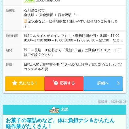
交通費全額支給
交通費
石川県金沢市
勤務地
金沢駅
/
東金沢駅
/
西金沢駅
/
…
金沢市など…勤務地多数！通いやすい勤務地をご紹介しま
す。
週5フルタイムがメインです！ ＜勤務時間の例＞ 8:00～17:00
勤務時間
8:30～17:30 9:00～18:00 10:00～19:00 20:30～翌5:30 など ★
その他にも勤務時間多数！ 日勤のみ、残業なし、交替制など
ご希望を教えてください！
即日～長期 ★応募から「最短2日後」に勤務OK！スタート日
期間
はご相談ください。
日払いOK
/
履歴書不要
/
40～50代活躍中
/
電話対応なし
/
パソ
特徴
コンスキル不要
気になる！
応募する
詳細へ
掲載日：2026.08.05
未読
お菓子の箱詰めなど、体に負担ナシ＆かんたん
軽作業がたくさん！