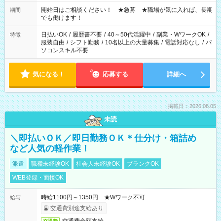
の場合、他のお仕事と合わせ週40時間超の就業はご案内できま
せん ※法令に基づき、週20時間以上勤務は社会保険への加入対
開始日はご相談ください！ ★急募 ★職場が気に入れば、長期
期間
象となります ※労働者派遣法（日雇い派遣の原則禁止）によ
でも働けます！
り、短時間・短期間の就業はご案内が難しい場合があります
日払いOK
/
履歴書不要
/
40～50代活躍中
/
副業・WワークOK
/
特徴
服装自由
/
シフト勤務
/
10名以上の大量募集
/
電話対応なし
/
パ
ソコンスキル不要
気になる！
応募する
詳細へ
掲載日：2026.08.05
未読
＼即払いＯＫ／即日勤務ＯＫ＊仕分け・箱詰め
など人気の軽作業！
派遣
職種未経験OK
社会人未経験OK
ブランクOK
WEB登録・面接OK
時給1100円～1350円 ★Wワーク不可
給与
交通費別途支給あり