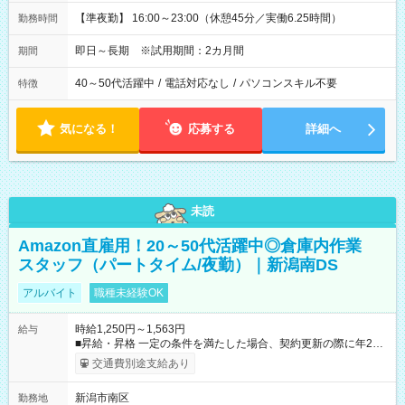
【準夜勤】 16:00～23:00（休憩45分／実働6.25時間）
勤務時間
即日～長期 ※試用期間：2カ月間
期間
40～50代活躍中
/
電話対応なし
/
パソコンスキル不要
特徴
気になる！
応募する
詳細へ
未読
Amazon直雇用！20～50代活躍中◎倉庫内作業
スタッフ（パートタイム/夜勤）｜新潟南DS
アルバイト
職種未経験OK
時給1,250円～1,563円
給与
■昇給・昇格 一定の条件を満たした場合、契約更新の際に年2回
まで昇給の機会があります。 ■正社員登用制度あり ※月末締/翌
交通費別途支給あり
月25日支払い ※時間外手当、別途支給 ※深夜割増賃金 (22:00～
翌5:00までは時給が25%UPします) ☆給与前払い制度有！
新潟市南区
勤務地
☆Amazon直雇用で安定して働けます！ 【試用期間】試用期間