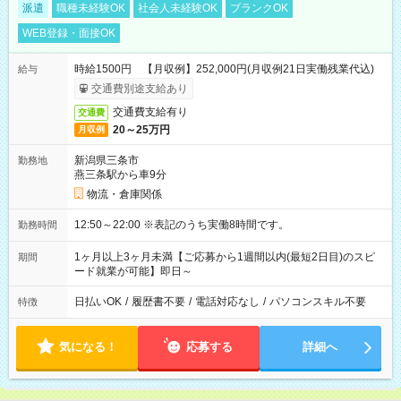
派遣
職種未経験OK
社会人未経験OK
ブランクOK
WEB登録・面接OK
時給1500円 【月収例】252,000円(月収例21日実働残業代込)
給与
交通費別途支給あり
交通費支給有り
交通費
20～25万円
月収例
新潟県三条市
勤務地
燕三条駅から車9分
物流・倉庫関係
12:50～22:00 ※表記のうち実働8時間です。
勤務時間
1ヶ月以上3ヶ月未満【ご応募から1週間以内(最短2日目)のスピ
期間
ード就業が可能】即日～
日払いOK
/
履歴書不要
/
電話対応なし
/
パソコンスキル不要
特徴
気になる！
応募する
詳細へ