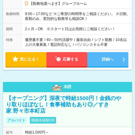
【勤務地選べます】グループホーム
9:00～17:00など ※ご希望の時間帯をご相談ください。 ※日勤、
勤務時間
夜勤のみ、変則的な勤務等も相談OK！
2ヶ月～OK ※スタート日はお気軽にご相談ください！
期間
履歴書不要
/
40～50代活躍中
/
服装自由
/
シフト勤務
/
10名以
特徴
上の大量募集
/
電話対応なし
/
パソコンスキル不要
気になる！
応募する
詳細へ
未読
【オープニング】深夜で時給1500円！金銭のや
り取りほぼなし！食事補助もあり◎／すき
家 野々市本町店
アルバイト
職種未経験OK
時給1,500円～
給与