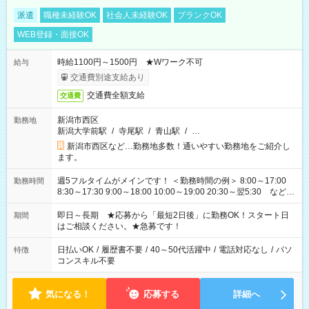
派遣
職種未経験OK
社会人未経験OK
ブランクOK
WEB登録・面接OK
時給1100円～1500円 ★Wワーク不可
給与
交通費別途支給あり
交通費全額支給
交通費
新潟市西区
勤務地
新潟大学前駅
/
寺尾駅
/
青山駅
/
…
新潟市西区など…勤務地多数！通いやすい勤務地をご紹介し
ます。
週5フルタイムがメインです！ ＜勤務時間の例＞ 8:00～17:00
勤務時間
8:30～17:30 9:00～18:00 10:00～19:00 20:30～翌5:30 など ★
その他にも勤務時間多数！ 日勤のみ、残業なし、交替制など
ご希望を教えてください！
即日～長期 ★応募から「最短2日後」に勤務OK！スタート日
期間
はご相談ください。★急募です！
日払いOK
/
履歴書不要
/
40～50代活躍中
/
電話対応なし
/
パソ
特徴
コンスキル不要
気になる！
応募する
詳細へ