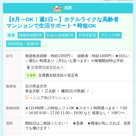
未読
【8月～OK！週2日～】ホテルライクな高齢者
マンションで生活サポート＊時短OK
派遣
職種未経験OK
社会人未経験OK
大学生歓迎
ブランクOK
WEB登録・面接OK
無資格未経験：時給1350円～ 経験者：時給1400円～★日払い
給与
／週払い制度あり（月払いも選べます）※稼働開始時は手続き完
了次第のお支払いとなります。
交通費別途支給あり
交通費全額支給※規定有
交通費
石川県金沢市
勤務地
東金沢駅
/
乙丸駅
/
磯部(石川県)駅
/
…
＜シニア向けマンション＞
★1日4時間～の時短シフトOK ★スタート時間選べます！ 7:00
勤務時間
～16:00 9:00～17:00 11:00～19:00 など 残業なし！ ※Wワーク
の場合、他のお仕事と合わせ週40時間超の就業はご案内できま
せん ※法令に基づき、週20時間以上勤務は社会保険への加入対
開始日はご相談ください！ ★急募 ★職場が気に入れば、長期
期間
象となります ※労働者派遣法（日雇い派遣の原則禁止）によ
でも働けます！
り、短時間・短期間の就業はご案内が難しい場合があります