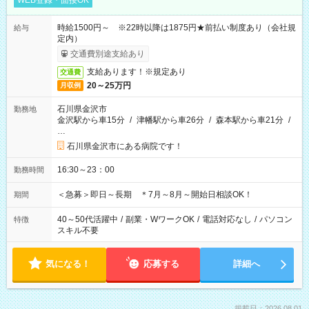
WEB登録・面接OK
時給1500円～ ※22時以降は1875円★前払い制度あり（会社規
給与
定内）
交通費別途支給あり
支給あります！※規定あり
交通費
20～25万円
月収例
石川県金沢市
勤務地
金沢駅から車15分
/
津幡駅から車26分
/
森本駅から車21分
/
…
石川県金沢市にある病院です！
16:30～23：00
勤務時間
＜急募＞即日～長期 ＊7月～8月～開始日相談OK！
期間
40～50代活躍中
/
副業・WワークOK
/
電話対応なし
/
パソコン
特徴
スキル不要
気になる！
応募する
詳細へ
掲載日：2026.08.01