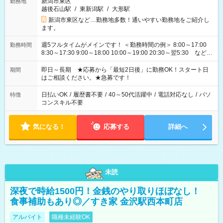
新潟市東区
勤務地
越後石山駅
/
東新潟駅
/
大形駅
新潟市東区など…勤務地多数！通いやすい勤務地をご紹介し
ます。
週5フルタイムがメインです！ ＜勤務時間の例＞ 8:00～17:00
勤務時間
8:30～17:30 9:00～18:00 10:00～19:00 20:30～翌5:30 など ★
その他にも勤務時間多数！ 日勤のみ、残業なし、交替制など
ご希望を教えてください！
即日～長期 ★応募から「最短2日後」に勤務OK！スタート日
期間
はご相談ください。★急募です！
日払いOK
/
履歴書不要
/
40～50代活躍中
/
電話対応なし
/
パソ
特徴
コンスキル不要
気になる！
応募する
詳細へ
未読
深夜で時給1500円！金銭のやり取りほぼなし！
食事補助もあり◎／すき家 金沢駅西本町店
アルバイト
職種未経験OK