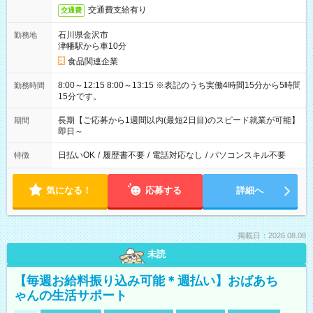
交通費支給有り
交通費
石川県金沢市
勤務地
津幡駅から車10分
食品関連企業
8:00～12:15 8:00～13:15 ※表記のうち実働4時間15分から5時間
勤務時間
15分です。
長期【ご応募から1週間以内(最短2日目)のスピード就業が可能】
期間
即日～
日払いOK
/
履歴書不要
/
電話対応なし
/
パソコンスキル不要
特徴
気になる！
応募する
詳細へ
掲載日：2026.08.08
未読
【毎週お給料振り込み可能＊週払い】おばあち
ゃんの生活サポート