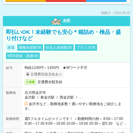
掲載日：2026.08.05
未読
即払いOK！未経験でも安心＊箱詰め・検品・盛
り付けなど
派遣
職種未経験OK
社会人未経験OK
ブランクOK
WEB登録・面接OK
時給1100円～1350円 ★Wワーク不可
給与
交通費別途支給あり
交通費全額支給
交通費
石川県金沢市
勤務地
金沢駅
/
東金沢駅
/
西金沢駅
/
…
金沢市など…勤務地多数！通いやすい勤務地をご紹介しま
す。
週5フルタイムがメインです！ ＜勤務時間の例＞ 8:00～17:00
勤務時間
8:30～17:30 9:00～18:00 10:00～19:00 20:30～翌5:30 など ★
その他にも勤務時間多数！ 日勤のみ、残業なし、交替制など