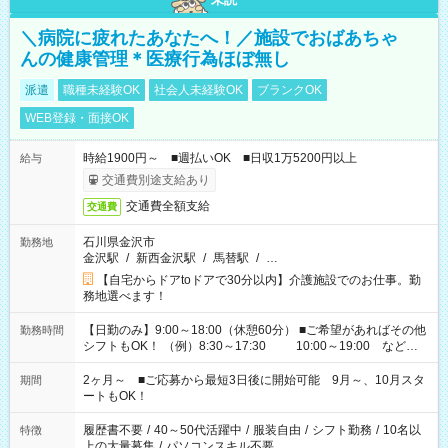
＼病院に疲れたあなたへ！／施設でおばあちゃ
んの健康管理＊医療行為ほぼ無し
派遣
職種未経験OK
社会人未経験OK
ブランクOK
WEB登録・面接OK
時給1900円～ ■週払いOK ■日収1万5200円以上
給与
交通費別途支給あり
交通費全額支給
交通費
石川県金沢市
勤務地
金沢駅
/
新西金沢駅
/
馬替駅
/
…
【自宅からドアtoドアで30分以内】介護施設でのお仕事。勤
務地選べます！
【日勤のみ】9:00～18:00（休憩60分） ■ご希望があればその他
勤務時間
シフトもOK！ （例）8:30～17:30 10:00～19:00 など
「家族とお休みを合わせたい」 「できれば残業はしたくない」
など、あなたのご希望に沿ったお仕事をご紹介します！ ※Wワ
2ヶ月～ ■ご応募から最短3日後に開始可能 9月～、10月スタ
期間
ーク希望の方へ 今ご覧のお仕事で希望する勤務時間と、もう1つ
ートもOK！
のお仕事の勤務時間。 合計で週40時間を超える場合は応募でき
ません
履歴書不要
/
40～50代活躍中
/
服装自由
/
シフト勤務
/
10名以
特徴
上の大量募集
/
パソコンスキル不要