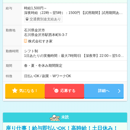
時給1,500円～
給与
深夜時給（22時～翌5時）：1500円 【試用期間】試用期間あり
試用期間の長さ：1ヶ月 雇用形態、給与は本採用時と同じです。
交通費別途支給あり
試用期間の実態は30日（※条件変更なし）ですが、切り上げで
一ヶ月とさせていただきます。 研修制度あり：15時間(研修中も
石川県金沢市
勤務地
同時給）
石川県金沢市駅西本町6-3-7
株式会社すき家
シフト制
勤務時間
1日あたりの実働時間：最大7時間/日 【深夜帯】22:00～翌5:00
週2日～・1日2h～OK◎ ※22:00から翌5:00までは18歳以上の方
のみ勤務可能です（18歳未満の深夜業務禁止のため） ★深夜で
春・夏・冬休み期間限定
期間
も安心して働けます★ すき家では、ワンオペを禁止していま
す。 必ず、2名以上での勤務を行いますので、安心して働けま
日払いOK / 副業・WワークOK
特徴
す。
気になる！
応募する
詳細へ
未読
座り仕事！給与即払いOK！高時給！土日休み！