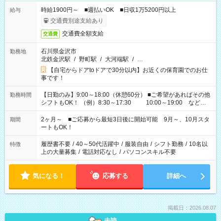
時給1900円～ ■週払いOK ■日収1万5200円以上
給与
交通費別途支給あり
交通費全額支給
交通費
石川県金沢市
勤務地
北鉄金沢駅
/
野町駅
/
大河端駅
/
…
【自宅からドアtoドアで30分以内】お近くの保育園でのお仕
事です！
【日勤のみ】9:00～18:00（休憩60分） ■ご希望があればその他
勤務時間
シフトもOK！ （例）8:30～17:30 10:00～19:00 など
「家族とお休みを合わせたい」 「余裕を持って夕飯の準備がし
たい」 「できれば残業はしたくない」 など、ご希望があれば教
2ヶ月～ ■ご応募から最短3日後に開始可能 9月～、10月スタ
期間
えてくださいね。 ※Wワーク希望の方へ 今ご覧のお仕事で希望
ートもOK！
する勤務時間と、もう1つのお仕事の勤務時間。 合計で週40時
間を超える場合は応募できません
履歴書不要
/
40～50代活躍中
/
服装自由
/
シフト勤務
/
10名以
特徴
上の大量募集
/
電話対応なし
/
パソコンスキル不要
気になる！
応募する
詳細へ
掲載日：2026.08.07
未読