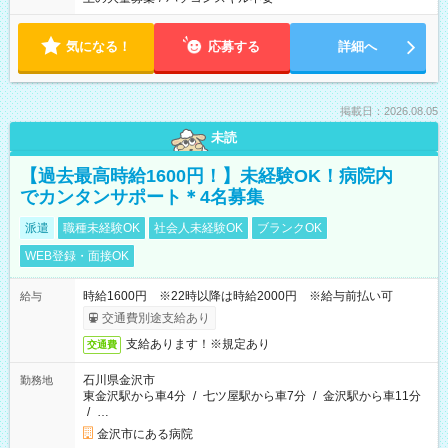
気になる！
応募する
詳細へ
掲載日：2026.08.05
未読
【過去最高時給1600円！】未経験OK！病院内
でカンタンサポート＊4名募集
派遣
職種未経験OK
社会人未経験OK
ブランクOK
WEB登録・面接OK
時給1600円 ※22時以降は時給2000円 ※給与前払い可
給与
交通費別途支給あり
支給あります！※規定あり
交通費
石川県金沢市
勤務地
東金沢駅から車4分
/
七ツ屋駅から車7分
/
金沢駅から車11分
/
…
金沢市にある病院