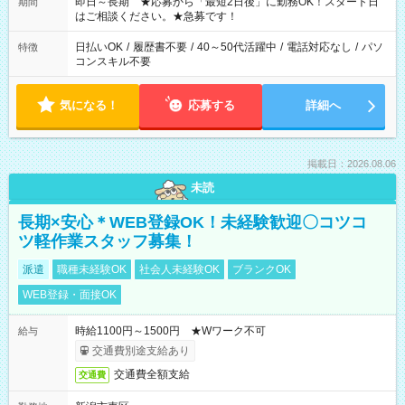
ご希望を教えてください！
即日～長期 ★応募から「最短2日後」に勤務OK！スタート日
期間
はご相談ください。★急募です！
日払いOK
/
履歴書不要
/
40～50代活躍中
/
電話対応なし
/
パソ
特徴
コンスキル不要
気になる！
応募する
詳細へ
掲載日：2026.08.06
未読
長期×安心＊WEB登録OK！未経験歓迎〇コツコ
ツ軽作業スタッフ募集！
派遣
職種未経験OK
社会人未経験OK
ブランクOK
WEB登録・面接OK
時給1100円～1500円 ★Wワーク不可
給与
交通費別途支給あり
交通費全額支給
交通費