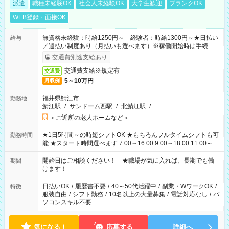
派遣
職種未経験OK
社会人未経験OK
大学生歓迎
ブランクOK
WEB登録・面接OK
無資格未経験：時給1250円～ 経験者：時給1300円～★日払い
給与
／週払い制度あり（月払いも選べます）※稼働開始時は手続き完
了次第のお支払いとなります。
交通費別途支給あり
交通費支給※規定有
交通費
5～10万円
月収例
福井県鯖江市
勤務地
鯖江駅
/
サンドーム西駅
/
北鯖江駅
/
…
＜ご近所の老人ホームなど＞
★1日5時間～の時短シフトOK ★もちろんフルタイムシフトも可
勤務時間
能 ★スタート時間選べます 7:00～16:00 9:00～18:00 11:00～
20:00 など 残業なし！ ※Wワークの場合、他のお仕事と合わせ
週40時間超の就業はご案内できません ※法令に基づき、週20時
開始日はご相談ください！ ★職場が気に入れば、長期でも働
期間
間以上勤務は社会保険への加入対象となります ※労働者派遣法
けます！
（日雇い派遣の原則禁止）により、短時間・短期間の就業はご
案内が難しい場合があります
日払いOK
/
履歴書不要
/
40～50代活躍中
/
副業・WワークOK
/
特徴
服装自由
/
シフト勤務
/
10名以上の大量募集
/
電話対応なし
/
パ
ソコンスキル不要
気になる！
応募する
詳細へ