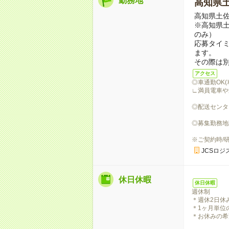
勤務地
高知県
高知県土
※高知県土
のみ）
応募タイ
ます。
その際は
アクセス
◎車通勤OK
∟満員電車や
◎配送センタ
◎募集勤務地
※ご契約時/
JCSロジ
休日休暇
休日休暇
週休制
＊週休2日休
＊1ヶ月単位
＊お休みの希