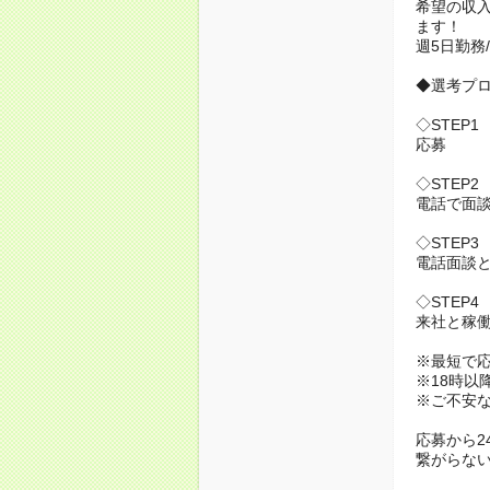
希望の収
ます！
週5日勤務
◆選考プ
◇STEP1
応募
◇STEP2
電話で面
◇STEP3
電話面談と
◇STEP4
来社と稼
※最短で
※18時以
※ご不安
応募から2
繋がらない