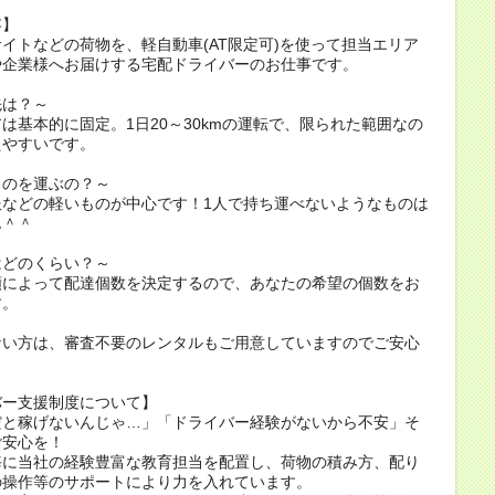
容】
イトなどの荷物を、軽自動車(AT限定可)を使って担当エリア
や企業様へお届けする宅配ドライバーのお仕事です。
先は？～
は基本的に固定。1日20～30kmの運転で、限られた範囲なの
えやすいです。
ものを運ぶの？～
服などの軽いものが中心です！1人で持ち運べないようなものは
ん＾＾
はどのくらい？～
額によって配達個数を決定するので、あなたの希望の個数をお
す。
ない方は、審査不要のレンタルもご用意していますのでご安心
。
バー支援制度について】
だと稼げないんじゃ…」「ドライバー経験がないから不安」そ
ご安心を！
毎に当社の経験豊富な教育担当を配置し、荷物の積み方、配り
の操作等のサポートにより力を入れています。