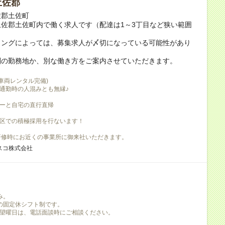
土佐郡
佐郡土佐町
佐郡土佐町内で働く求人です（配達は1～3丁目など狭い範囲
ミングによっては、募集求人が〆切になっている可能性があり
別の勤務地か、別な働き方をご案内させていただきます。
(車両レンタル完備)
通勤時の人混みとも無縁♪
ーと自宅の直行直帰
区での積極採用を行ないます！
研修時にお近くの事業所に御来社いただきます。
スコ株式会社
み。
の固定休シフト制です。
望曜日は、電話面談時にご相談ください。