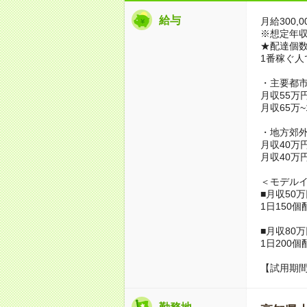
給与
月給300,0
※想定年収3,
★配達個数
1番稼ぐ人
・主要都
月収55万
月収65万
・地方郊
月収40万
月収40万
＜モデル
■月収50
1日150個
■月収80
1日200個
【試用期