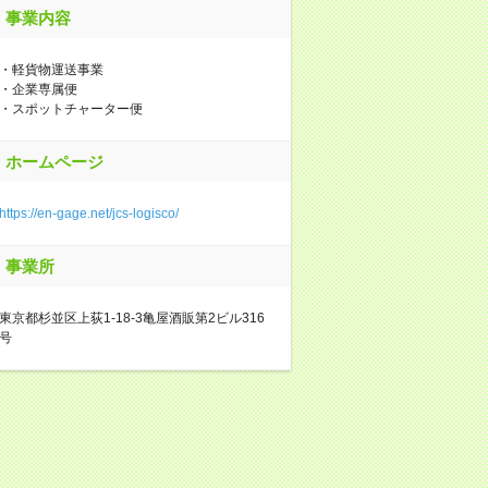
事業内容
・軽貨物運送事業
・企業専属便
・スポットチャーター便
ホームページ
https://en-gage.net/jcs-logisco/
事業所
東京都杉並区上荻1-18-3亀屋酒販第2ビル316
号