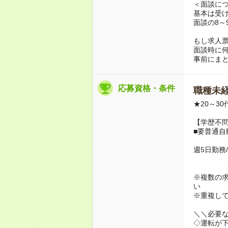
＜面談に
基本は受
面談の8～
もし求人
面談時に
事前にま
応募資格・条件
職種未経
★20～3
【学歴不問
■要普通自
週5日勤務
※複数の
い
※重複し
＼＼必要
◇運転が