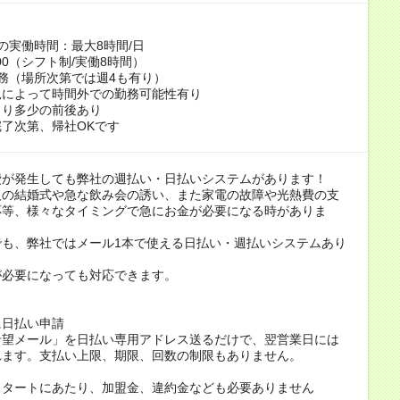
の実働時間：最大8時間/日
0:00（シフト制/実働8時間）
務（場所次第では週4も有り）
況によって時間外での勤務可能性有り
より多少の前後あり
了次第、帰社OKです
費が発生しても弊社の週払い・日払いシステムがあります！
人の結婚式や急な飲み会の誘い、また家電の故障や光熱費の支
応等、様々なタイミングで急にお金が必要になる時がありま
でも、弊社ではメール1本で使える日払い・週払いシステムあり
が必要になっても対応できます。
に日払い申請
希望メール」を日払い専用アドレス送るだけで、翌営業日には
れます。支払い上限、期限、回数の制限もありません。
スタートにあたり、加盟金、違約金なども必要ありません