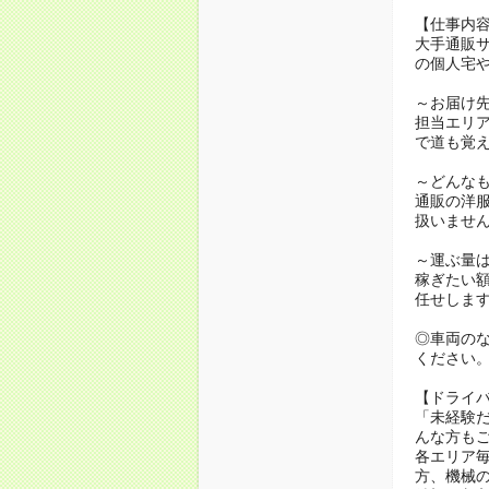
【仕事内
大手通販サ
の個人宅
～お届け
担当エリア
で道も覚
～どんな
通販の洋
扱いませ
～運ぶ量
稼ぎたい
任せしま
◎車両の
ください
【ドライ
「未経験
んな方も
各エリア
方、機械