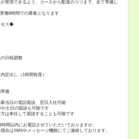
入が実現できるよう、コースから配達のコツまで、全て準備し
/実働8時間での募集となります
ロセス◆
談の日程調整
内定出し（1時間程度）
働準備
応募当日の電話面談、翌日入社可能
降や土日の面談も可能です
な方は来社して面談することも可能です
4時間以内にお電話させていただいておりますが、
場合はSMSやメッセージ機能にてご連絡しております。