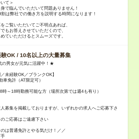
ついて＞
け身で臨んでいただいて問題ありません！
9割は弊社での働き方を説明する時間になります！
票をご覧いただいてご不明点あれば、
何でもお答えさせていただくので、
とめていただけるとスムーズです。
験OK / 10名以上の大量募集
0代の男女が元気に活躍中！★
／未経験OK／ブランクOK】
動車免許（AT限定可）
/8時～18時勤務可能な方（場所次第では週4も有り）
求人募集を掲載しておりますが、いずれかの求人へご応募下さ
てのご応募はご遠慮下さい
なのは普通免許とやる気だけ！／／
下手