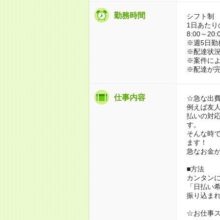
勤務時間
シフト制
1日あたり
8:00～2
※週5日勤
※配達状
※案件に
※配達が完
仕事内容
☆急な出
例えば友
払いの対
す。
そんな時
ます！
急なお金
■方法
カンタン
「日払い
振り込ま
☆お仕事