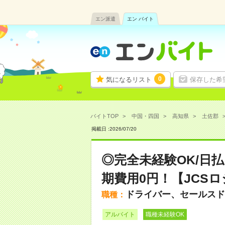
エン派遣
エン バイト
0
気になるリスト
保存した希
バイトTOP
中国・四国
高知県
土佐郡
掲載日 :
2026
/
07
/
20
◎完全未経験OK/日
期費用0円！【JCS
ドライバー、セールスド
職種：
アルバイト
職種未経験OK