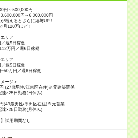
00円～500,000円
600,000円～6,000,000円
が増えるとさらに給与UP！
で月120万ほど！
市エリア
円／週5日稼働
~112万円／週6日稼働
外エリア
円／週5日稼働
円~50万円／週6日稼働
イメージ＞
万円 (27歳男性/江東区在住)※元建築関係
配達×25日勤務(日休み)
万円(43歳男性/墨田区在住)※元営業
配達×25日勤務(月休み)
間】試用期間なし