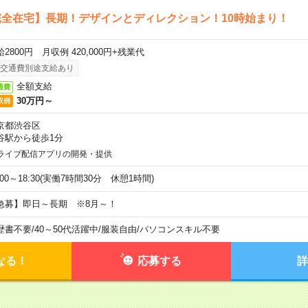
全在宅】長期！デザインとディレクション！10時始まり！
2800円 月収例 420,000円+残業代
交通費別途支給あり
全額支給
通費
30万円～
収例
京都渋谷区
谷駅から徒歩1分
ライブ配信アプリの開発・提供
:00～18:30(実働7時間30分 休憩1時間)
急募】即日～長期 ※8月～！
歴書不要
/
40～50代活躍中
/
服装自由
/
パソコンスキル不要
なる！
応募する
詳