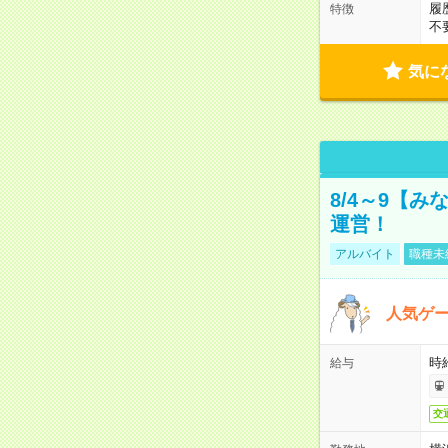
履
特徴
不
気に
8/4～9【
運営！
アルバイト
職種未
人気ゲ
時給
給与
交