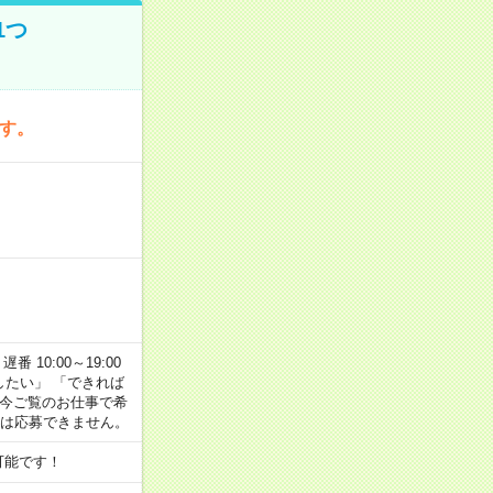
1つ
です。
番 10:00～19:00
がしたい」 「できれば
 今ご覧のお仕事で希
合は応募できません。
可能です！