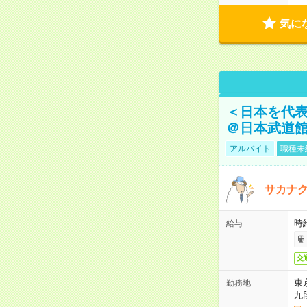
気に
＜日本を代
＠日本武道
アルバイト
職種未
サカナク
時
給与
交
東
勤務地
九