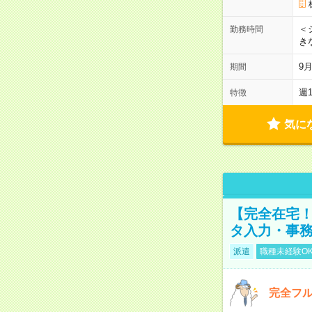
＜シ
勤務時間
き
9
期間
週
特徴
気に
【完全在宅！
タ入力・事
派遣
職種未経験O
完全フ