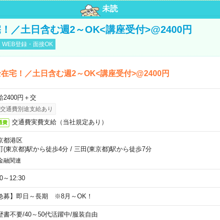
未読
！／土日含む週2～OK<講座受付>@2400円
WEB登録・面接OK
在宅！／土日含む週2～OK<講座受付>@2400円
給2400円＋交
交通費別途支給あり
交通費実費支給（当社規定あり）
通費
京都港区
町(東京都)駅から徒歩4分
/
三田(東京都)駅から徒歩7分
金融関連
30～12:30
急募】即日～長期 ※8月～OK！
歴書不要
/
40～50代活躍中
/
服装自由