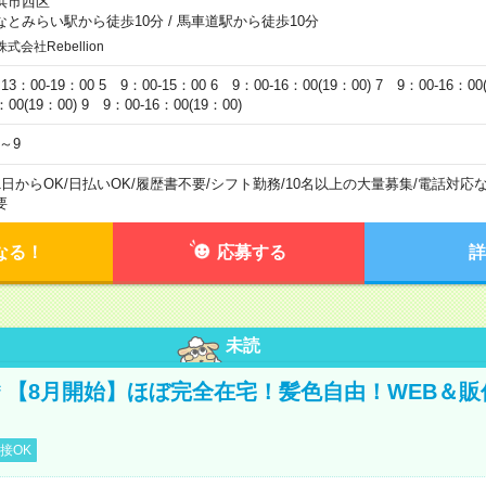
浜市西区
なとみらい駅から徒歩10分
/
馬車道駅から徒歩10分
株式会社Rebellion
13：00-19：00 5 9：00-15：00 6 9：00-16：00(19：00) 7 9：00-16：00(
：00(19：00) 9 9：00-16：00(19：00)
4～9
1日からOK
/
日払いOK
/
履歴書不要
/
シフト勤務
/
10名以上の大量募集
/
電話対応
要
なる！
応募する
詳
未読
円＊【8月開始】ほぼ完全在宅！髪色自由！WEB＆
接OK