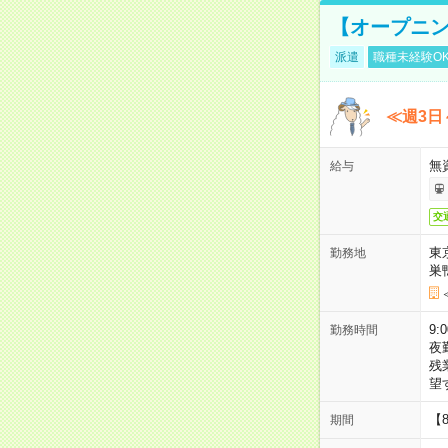
【オープニン
派遣
職種未経験O
≪週3日
無
給与
交
東
勤務地
巣
9:
勤務時間
夜
残
望
【
期間