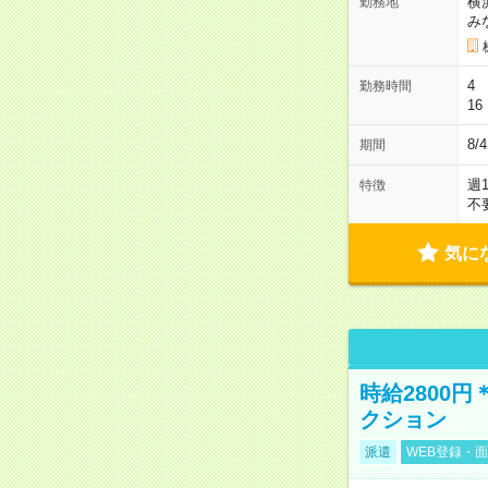
横
勤務地
み
4 
勤務時間
16
8/
期間
週
特徴
不
気に
時給2800
クション
派遣
WEB登録・面