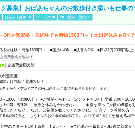
グ募集】おばあちゃんのお散歩付き添いも仕事の
K
社会人未経験OK
ブランクOK
WEB登録・面接OK
～OK≫無資格・未経験でも時給1500円～！土日祝休みもOK
資格未経験：時給1500円～ ■週払いOK ■扶養内OK ■日収1万2000円以上
交通費別途支給あり
交通費全額支給
通費
京都豊島区
鴨駅
/
目白駅
/
北池袋駅
/
…
≪自宅からドアtoドアで30分以内！≫ご希望の勤務地を紹介します。
00～18:00（休憩60分） ■ご希望があれば下記シフトもOK！ 早番 7:00～16:00 遅
勤 16:30～翌9:30 「家族と休みを合わせたい」 「余裕を持って夕飯の準備
業はしたくない」 など、ご希望を教えてくださいね。 ※Wワーク希望の方へ
する勤務時間と、もう1つのお仕事の勤務時間。 合計で週40時間を超える場
8月中のスタートOK！急募！】2カ月～ ■ご応募から最短2～3日後に就業が