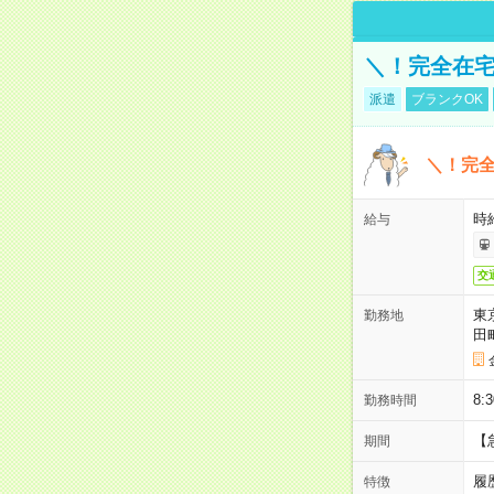
＼！完全在宅
派遣
ブランクOK
＼！完全
時
給与
交
東
勤務地
田
8:
勤務時間
【
期間
履
特徴