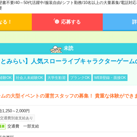
歴書不要
/
40～50代活躍中
/
服装自由
/
シフト勤務
/
10名以上の大量募集
/
電話対応
要
なる！
応募する
詳
未読
みなとみらい】人気スローライブキャラクターゲーム
経験OK
社会人未経験OK
大学生歓迎
ブランクOK
WEB登録・面接OK
ームの大型イベントの運営スタッフの募集！ 貴重な体験ができ
1,250～2,000円
交通費別途支給あり
交通費 一部支給
通費