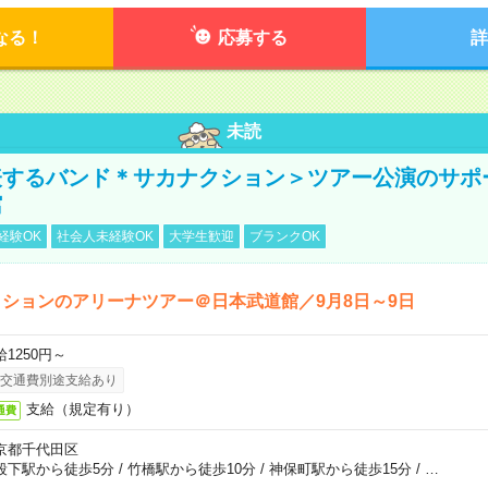
なる！
応募する
詳
未読
表するバンド＊サカナクション＞ツアー公演のサポ
館
経験OK
社会人未経験OK
大学生歓迎
ブランクOK
ションのアリーナツアー＠日本武道館／9月8日～9日
給1250円～
交通費別途支給あり
支給（規定有り）
通費
京都千代田区
段下駅から徒歩5分
/
竹橋駅から徒歩10分
/
神保町駅から徒歩15分
/
…