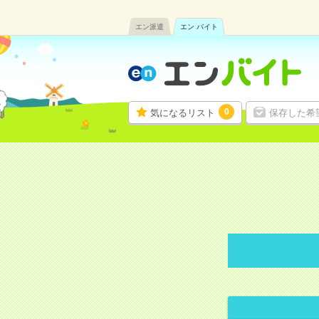
エン派遣
エン バイト
0
気になるリスト
保存した希