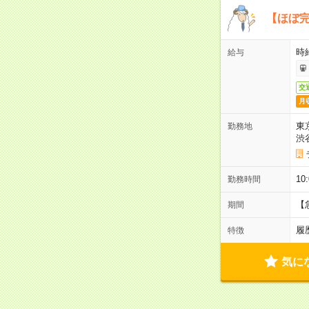
【ほぼ完
時給
給与
交
月
東
勤務地
渋
10
勤務時間
【
期間
履
特徴
気に