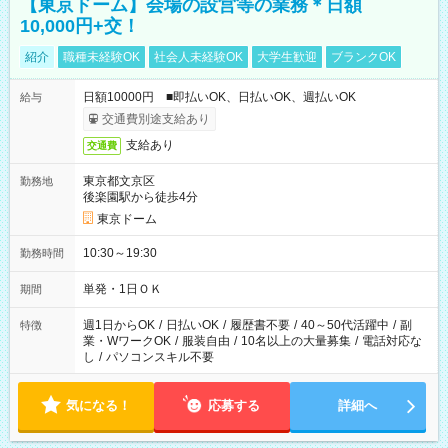
【東京ドーム】会場の設営等の業務＊日額
10,000円+交！
紹介
職種未経験OK
社会人未経験OK
大学生歓迎
ブランクOK
日額10000円 ■即払いOK、日払いOK、週払いOK
給与
交通費別途支給あり
支給あり
交通費
東京都文京区
勤務地
後楽園駅から徒歩4分
東京ドーム
10:30～19:30
勤務時間
単発・1日ＯＫ
期間
週1日からOK
/
日払いOK
/
履歴書不要
/
40～50代活躍中
/
副
特徴
業・WワークOK
/
服装自由
/
10名以上の大量募集
/
電話対応な
し
/
パソコンスキル不要
気になる！
応募する
詳細へ