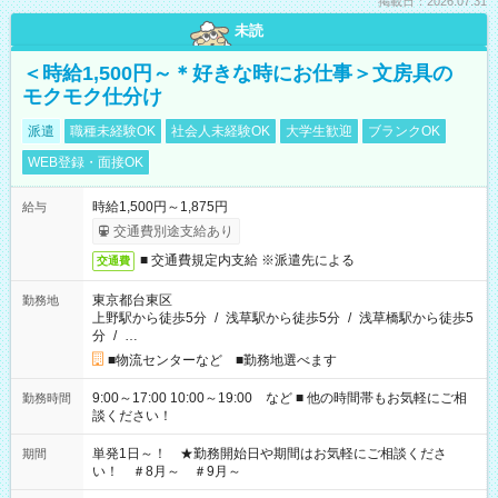
掲載日：2026.07.31
未読
＜時給1,500円～＊好きな時にお仕事＞文房具の
モクモク仕分け
派遣
職種未経験OK
社会人未経験OK
大学生歓迎
ブランクOK
WEB登録・面接OK
時給1,500円～1,875円
給与
交通費別途支給あり
■ 交通費規定内支給 ※派遣先による
交通費
東京都台東区
勤務地
上野駅から徒歩5分
/
浅草駅から徒歩5分
/
浅草橋駅から徒歩5
分
/
…
■物流センターなど ■勤務地選べます
9:00～17:00 10:00～19:00 など ■ 他の時間帯もお気軽にご相
勤務時間
談ください！
単発1日～！ ★勤務開始日や期間はお気軽にご相談くださ
期間
い！ ＃8月～ ＃9月～