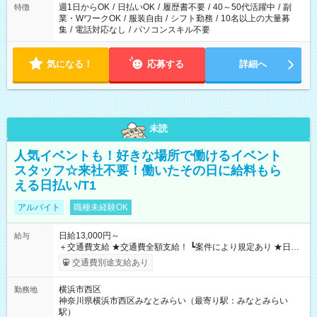
週1日からOK
/
日払いOK
/
履歴書不要
/
40～50代活躍中
/
副
特徴
業・WワークOK
/
服装自由
/
シフト勤務
/
10名以上の大量募
集
/
電話対応なし
/
パソコンスキル不要
気になる！
応募する
詳細へ
未読
人気イベントも！好きな場所で働けるイベント
スタッフ☆来社不要！働いたその日に給料もら
える日払い/T1
アルバイト
職種未経験OK
日給13,000円～
給与
＋交通費支給 ★交通費全額支給！ ┗案件により規定あり ★日払
いOK！（規定あり） ┗働いたその日に現金GET♪ お仕事後はコ
交通費別途支給あり
ンビニATMから 日払い分を引き落とせます！ 【試用期間】試
用期間なし
横浜市西区
勤務地
神奈川県横浜市西区みなとみらい（最寄り駅：みなとみらい
駅）