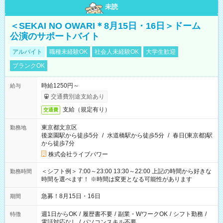
未読
＜SEKAI NO OWARI＊8月15日・16日＞ドーム
公演のサポートバイト
アルバイト
職種未経験OK
社会人未経験OK
大学生歓迎
ブランクOK
時給1250円～
給与
交通費別途支給あり
支給（規定有り）
交通費
東京都文京区
勤務地
後楽園駅から徒歩5分
/
水道橋駅から徒歩5分
/
春日(東京都)駅
から徒歩7分
株式会社ライブパワー
＜シフト例＞ 7:00～23:00 13:30～22:00 上記の時間から好きな
勤務時間
時間を選べます！ ※時間は変更となる可能性があります
急募！8月15日・16日
期間
週1日からOK
/
履歴書不要
/
副業・WワークOK
/
シフト勤務
/
特徴
電話対応なし
/
パソコンスキル不要