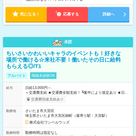
気になる！
応募する
詳細へ
未読
ちいさいかわいいキャラのイベントも！好きな
場所で働ける☆来社不要！働いたその日に給料
もらえる◎/T1
アルバイト
職種未経験OK
日給13,000円～
給与
＋交通費支給 ★交通費全額支給！ ┗案件により規定あり ★日払
いOK！（規定あり） ┗働いたその日に現金GET♪ お仕事後はコ
交通費別途支給あり
ンビニATMから 日払い分を引き落とせます！ 【試用期間】試
用期間なし
さいたま市大宮区
勤務地
埼玉県さいたま市大宮区錦町（最寄り駅：大宮駅）
株式会社ワンベルウッズ
勤務時間は指定なし
勤務時間