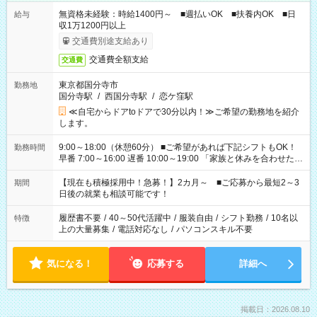
無資格未経験：時給1400円～ ■週払いOK ■扶養内OK ■日
給与
収1万1200円以上
交通費別途支給あり
交通費全額支給
交通費
東京都国分寺市
勤務地
国分寺駅
/
西国分寺駅
/
恋ケ窪駅
≪自宅からドアtoドアで30分以内！≫ご希望の勤務地を紹介
します。
9:00～18:00（休憩60分） ■ご希望があれば下記シフトもOK！
勤務時間
早番 7:00～16:00 遅番 10:00～19:00 「家族と休みを合わせた
い」 「余裕を持って夕飯の準備がしたい」 「できれば残業はし
たくない」 など、ご希望を教えてくださいね。 ※Wワーク希望
【現在も積極採用中！急募！】2カ月～ ■ご応募から最短2～3
期間
の方へ 今ご覧のお仕事で希望する勤務時間と、もう1つのお仕事
日後の就業も相談可能です！
の勤務時間。 合計で週40時間を超える場合は応募できません。
履歴書不要
/
40～50代活躍中
/
服装自由
/
シフト勤務
/
10名以
特徴
上の大量募集
/
電話対応なし
/
パソコンスキル不要
気になる！
応募する
詳細へ
掲載日：2026.08.10