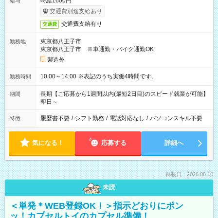
時給1600円
給与
交通費別途支給あり
交通費支給有り
交通費
東京都八王子市
勤務地
東京都八王子市 ※車通勤・バイク通勤OK
製造外
10:00～14:00 ※表記のうち実働4時間です。
勤務時間
長期【ご応募から1週間以内(最短2日目)のスピード就業が可能】
期間
即日～
履歴書不要
/
シフト勤務
/
電話対応なし
/
パソコンスキル不要
特徴
気になる！
応募する
詳細へ
掲載日：2026.08.10
未読
＜単発＊WEB登録OK！＞指示どおりにポン
ッ！カプセルトイのカプセル準備！