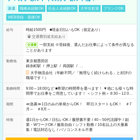
派遣
職種未経験OK
社会人未経験OK
大学生歓迎
ブランクOK
WEB登録・面接OK
時給1500円 ■現金日払いもOK（規定あり）
給与
交通費別途支給あり
一部支給 ※登録後、選んだお仕事によって条件が異なる
交通費
ことがあります
東京都墨田区
勤務地
錦糸町駅
/
押上駅
/
両国駅
/
…
大手物流会社（年齢不問／「無理なく続けられる」と好評の
職場です！）
9:00～18:00など ■希望の時間帯を選べます！ ▼他にも様々な時
勤務時間
間帯でお仕事をご用意しています！ ＜シフト例＞ 8:30～12:00
17:00～22:00 13:00～22:00 22:00～翌6:00 など
≪急募≫1日のみの単発からOK！ 即日スタートもOK！ ＃7
期間
月～ ＃8月～
週1日からOK
/
日払いOK
/
履歴書不要
/
40～50代活躍中
/
副
特徴
業・WワークOK
/
服装自由
/
シフト勤務
/
10名以上の大量募
集
/
電話対応なし
/
パソコンスキル不要