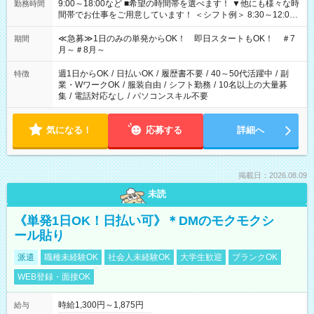
9:00～18:00など ■希望の時間帯を選べます！ ▼他にも様々な時
勤務時間
間帯でお仕事をご用意しています！ ＜シフト例＞ 8:30～12:00
17:00～22:00 13:00～22:00 22:00～翌6:00 など
≪急募≫1日のみの単発からOK！ 即日スタートもOK！ ＃7
期間
月～＃8月～
週1日からOK
/
日払いOK
/
履歴書不要
/
40～50代活躍中
/
副
特徴
業・WワークOK
/
服装自由
/
シフト勤務
/
10名以上の大量募
集
/
電話対応なし
/
パソコンスキル不要
気になる！
応募する
詳細へ
掲載日：2026.08.09
未読
《単発1日OK！日払い可》＊DMのモクモクシ
ール貼り
派遣
職種未経験OK
社会人未経験OK
大学生歓迎
ブランクOK
WEB登録・面接OK
時給1,300円～1,875円
給与