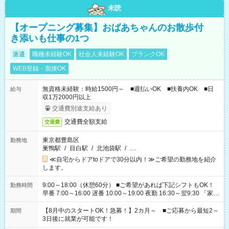
未読
【オープニング募集】おばあちゃんのお散歩付
き添いも仕事の1つ
派遣
職種未経験OK
社会人未経験OK
ブランクOK
WEB登録・面接OK
無資格未経験：時給1500円～ ■週払いOK ■扶養内OK ■日
給与
収1万2000円以上
交通費別途支給あり
交通費全額支給
交通費
東京都豊島区
勤務地
巣鴨駅
/
目白駅
/
北池袋駅
/
…
≪自宅からドアtoドアで30分以内！≫ご希望の勤務地を紹介
します。
9:00～18:00（休憩60分） ■ご希望があれば下記シフトもOK！
勤務時間
早番 7:00～16:00 遅番 10:00～19:00 夜勤 16:30～翌9:30 「家族
と休みを合わせたい」 「余裕を持って夕飯の準備がしたい」
「できれば残業はしたくない」 など、ご希望を教えてください
【8月中のスタートOK！急募！】2カ月～ ■ご応募から最短2～
期間
ね。 ※Wワーク希望の方へ 今ご覧のお仕事で希望する勤務時間
3日後に就業が可能です！
と、もう1つのお仕事の勤務時間。 合計で週40時間を超える場