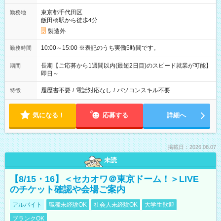
東京都千代田区
勤務地
飯田橋駅から徒歩4分
製造外
10:00～15:00 ※表記のうち実働5時間です。
勤務時間
長期【ご応募から1週間以内(最短2日目)のスピード就業が可能】
期間
即日～
履歴書不要
/
電話対応なし
/
パソコンスキル不要
特徴
気になる！
応募する
詳細へ
掲載日：2026.08.07
未読
【8/15・16】＜セカオワ＠東京ドーム！＞LIVE
のチケット確認や会場ご案内
アルバイト
職種未経験OK
社会人未経験OK
大学生歓迎
ブランクOK