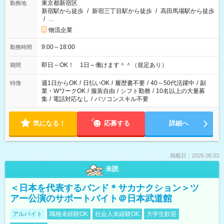
東京都新宿区
勤務地
新宿駅から徒歩
/
新宿三丁目駅から徒歩
/
高田馬場駅から徒歩
/
…
物流企業
9:00～18:00
勤務時間
即日～OK！ 1日～働けます＾＾（規定あり）
期間
週1日からOK
/
日払いOK
/
履歴書不要
/
40～50代活躍中
/
副
特徴
業・WワークOK
/
服装自由
/
シフト勤務
/
10名以上の大量募
集
/
電話対応なし
/
パソコンスキル不要
気になる！
応募する
詳細へ
掲載日：2026.08.03
未読
＜日本を代表するバンド＊サカナクション＞ツ
アー公演のサポートバイト＠日本武道館
アルバイト
職種未経験OK
社会人未経験OK
大学生歓迎