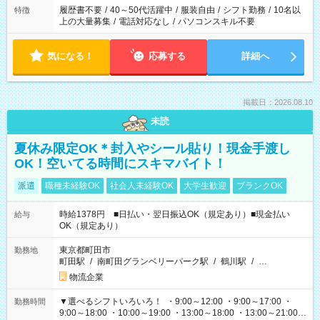
合は応募できません。
履歴書不要
/
40～50代活躍中
/
服装自由
/
シフト勤務
/
10名以
特徴
上の大量募集
/
電話対応なし
/
パソコンスキル不要
気になる！
応募する
詳細へ
掲載日：2026.08.10
未読
夏休み限定OK＊封入やシール貼り！現金手渡し
OK！空いてる時間にスキマバイト！
派遣
職種未経験OK
社会人未経験OK
大学生歓迎
ブランクOK
時給1378円 ■日払い・翌日振込OK（規定あり）■現金払い
給与
OK（規定あり）
東京都町田市
勤務地
町田駅
/
南町田グランベリーパーク駅
/
鶴川駅
/
…
物流企業
▼選べるシフトいろいろ！ ・9:00～12:00 ・9:00～17:00 ・
勤務時間
9:00～18:00 ・10:00～19:00 ・13:00～18:00 ・13:00～21:00