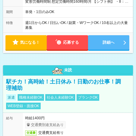
変形労働時間制 想定労働時間160時間/月 【シフト例】 ・8：00
～21：00
単発・1日のみOK
期間
週1日からOK / 日払いOK / 副業・WワークOK / 10名以上の大量
特徴
募集
気になる！
応募する
詳細へ
未読
駅チカ！高時給！土日休み！日勤のお仕事！調
理補助
派遣
職種未経験OK
社会人未経験OK
ブランクOK
WEB登録・面接OK
時給1400円
給与
交通費別途支給あり
交通費支給有り
交通費