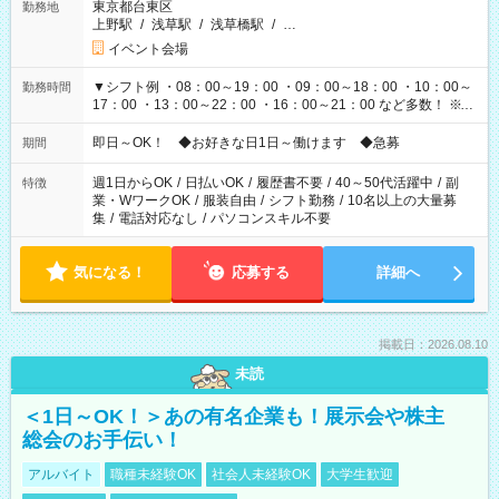
東京都台東区
勤務地
上野駅
/
浅草駅
/
浅草橋駅
/
…
イベント会場
▼シフト例 ・08：00～19：00 ・09：00～18：00 ・10：00～
勤務時間
17：00 ・13：00～22：00 ・16：00～21：00 など多数！ ※お
仕事により勤務時間が異なります
即日～OK！ ◆お好きな日1日～働けます ◆急募
期間
週1日からOK
/
日払いOK
/
履歴書不要
/
40～50代活躍中
/
副
特徴
業・WワークOK
/
服装自由
/
シフト勤務
/
10名以上の大量募
集
/
電話対応なし
/
パソコンスキル不要
気になる！
応募する
詳細へ
掲載日：2026.08.10
未読
＜1日～OK！＞あの有名企業も！展示会や株主
総会のお手伝い！
アルバイト
職種未経験OK
社会人未経験OK
大学生歓迎