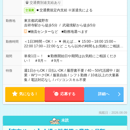
交通費別途支給あり
■ 交通費規定内支給 ※派遣先による
交通費
東京都武蔵野市
勤務地
吉祥寺駅から徒歩5分
/
武蔵境駅から徒歩5分
■物流センターなど ■勤務地選べます
＜1日3時間～OK！＞ ▼ 例えば… ▼ 15:00～18:00 15:00～
勤務時間
22:00 17:00～22:00 など こちら以外の時間もお気軽にご相談く
ださい！
単発1日～！ ★勤務開始日や期間はお気軽にご相談くださ
期間
い！ ＃8月～ ＃9月～
週1日からOK
/
日払いOK
/
履歴書不要
/
40～50代活躍中
/
副
特徴
業・WワークOK
/
服装自由
/
シフト勤務
/
10名以上の大量募
集
/
電話対応なし
/
パソコンスキル不要
気になる！
応募する
詳細へ
掲載日：2026.08.09
未読