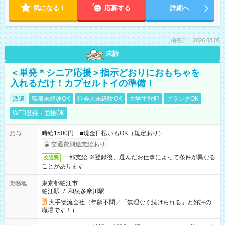
気になる！
応募する
詳細へ
掲載日：2026.08.05
未読
＜単発＊シニア応援＞指示どおりにおもちゃを
入れるだけ！カプセルトイの準備！
派遣
職種未経験OK
社会人未経験OK
大学生歓迎
ブランクOK
WEB登録・面接OK
時給1500円 ■現金日払いもOK（規定あり）
給与
交通費別途支給あり
一部支給 ※登録後、選んだお仕事によって条件が異なる
交通費
ことがあります
東京都狛江市
勤務地
狛江駅
/
和泉多摩川駅
大手物流会社（年齢不問／「無理なく続けられる」と好評の
職場です！）