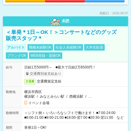
掲載日：2026.08.07
未読
＜単発＊1日～OK！＞コンサートなどのグッズ
販売スタッフ＊
アルバイト
職種未経験OK
社会人未経験OK
大学生歓迎
ブランクOK
WEB登録・面接OK
日給1万5000円～ ■最大で日給2万8500円！
給与
交通費別途支給あり
交通費規定支給
交通費
横浜市西区
勤務地
横浜駅
/
みなとみらい駅
/
西横浜駅
/
…
イベント会場
＜シフト例＞ いろいろなシフトで働けます！ ■7:00-24:00
勤務時間
■8:00-21:00 ■9:00-21:00 ■18:00-翌7:00 ■20:30-翌11:00 など
単発1日～OK!
期間