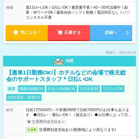
週1日からOK
/
日払いOK
/
履歴書不要
/
40～50代活躍中
/
副
特徴
業・WワークOK
/
服装自由
/
シフト勤務
/
電話対応なし
/
パソ
コンスキル不要
気になる！
応募する
詳細へ
掲載日：2026.08.08
未読
【激単1日勤務OK!】ホテルなどの会場で株主総
会のサポートスタッフ＊日払いOK
派遣
職種未経験OK
社会人未経験OK
大学生歓迎
ブランクOK
WEB登録・面接OK
日給1万5000円～※実働5時間で日給7000円のお仕事もありま
給与
す ◆日払い・週払いOK！（規定あり）◆お仕事によって日給
も異なります
交通費別途支給あり
交通費別途支給あり(勤務地により異なります)
交通費