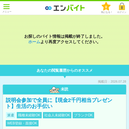
0
メニュー
気になる！
ログイン
お探しのバイト情報は掲載が終了しました。
ホーム
より再度アクセスしてください。
あなたの閲覧履歴からのオススメ
掲載日：2026.07.28
未読
説明会参加で全員に【現金2千円相当プレゼン
ト】生活のお手伝い
派遣
職種未経験OK
社会人未経験OK
ブランクOK
WEB登録・面接OK