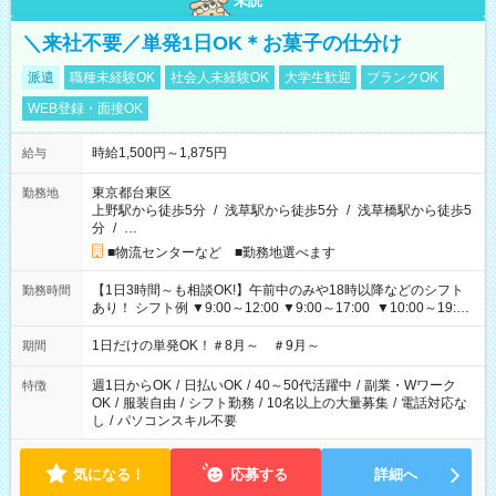
未読
＼来社不要／単発1日OK＊お菓子の仕分け
派遣
職種未経験OK
社会人未経験OK
大学生歓迎
ブランクOK
WEB登録・面接OK
時給1,500円～1,875円
給与
東京都台東区
勤務地
上野駅から徒歩5分
/
浅草駅から徒歩5分
/
浅草橋駅から徒歩5
分
/
…
■物流センターなど ■勤務地選べます
【1日3時間～も相談OK!】午前中のみや18時以降などのシフト
勤務時間
あり！ シフト例 ▼9:00～12:00 ▼9:00～17:00 ▼10:00～19:00
▼18:00～21:00
1日だけの単発OK！＃8月～ ＃9月～
期間
週1日からOK
/
日払いOK
/
40～50代活躍中
/
副業・Wワーク
特徴
OK
/
服装自由
/
シフト勤務
/
10名以上の大量募集
/
電話対応な
し
/
パソコンスキル不要
気になる！
応募する
詳細へ