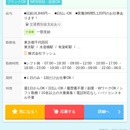
ブランクOK
WEB登録・面接OK
■日給16,840円～ ■日払いOK ■実働3時間5,120円のお仕事あ
給与
ります！
交通費別途支給あり
一部支給
交通費
東京都千代田区
勤務地
東京駅
/
水道橋駅
/
有楽町駅
/
…
株式会社マッシュ
■シフト例 ・07:00～19:30 ・09:00～12:00 ・10:00～17:00 ・
勤務時間
18:00～23:00 ・19:00～07:00 ・20:00～09:00 ・22:00～06:00
etc ★最短で3時間で5,120円のお仕事から 15時間で2万円近く稼
げるお仕事も！ ご希望のお時間に合わせてご紹介！ ※シフトは
■１日のみ・1回だけお仕事OK！
期間
現場によって異なります。 ※勿論、休憩時間はあるのでご安心
ください！
週1日からOK
/
日払いOK
/
履歴書不要
/
副業・WワークOK
/
シ
特徴
フト勤務
/
10名以上の大量募集
/
電話対応なし
/
パソコンスキ
ル不要
気になる！
応募する
詳細へ