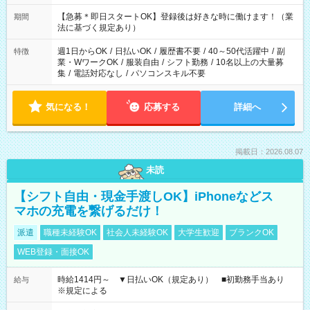
・22:00～翌6:00 など 上記以外の時間で相談可能なお仕事も！
あなたの希望を教えてください！
【急募＊即日スタートOK】登録後は好きな時に働けます！（業
期間
法に基づく規定あり）
週1日からOK
/
日払いOK
/
履歴書不要
/
40～50代活躍中
/
副
特徴
業・WワークOK
/
服装自由
/
シフト勤務
/
10名以上の大量募
集
/
電話対応なし
/
パソコンスキル不要
気になる！
応募する
詳細へ
掲載日：2026.08.07
未読
【シフト自由・現金手渡しOK】iPhoneなどス
マホの充電を繋げるだけ！
派遣
職種未経験OK
社会人未経験OK
大学生歓迎
ブランクOK
WEB登録・面接OK
時給1414円～ ▼日払いOK（規定あり） ■初勤務手当あり
給与
※規定による