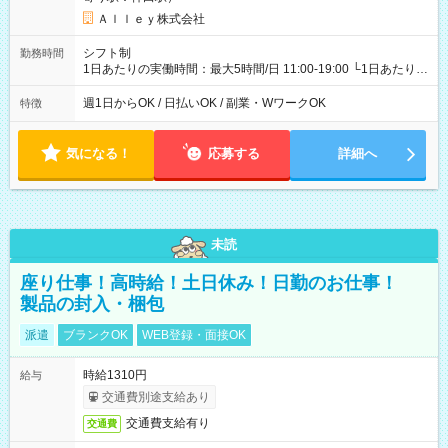
Ａｌｌｅｙ株式会社
シフト制
勤務時間
1日あたりの実働時間：最大5時間/日 11:00-19:00 └1日あたりの
実働時間：1-5時間 └上記の時間帯内であれば、いつでも勤務可
能！ └平日・土曜日の中で、お好きな曜日でご勤務いただけま
週1日からOK / 日払いOK / 副業・WワークOK
特徴
す！ 【シフト例】 ・11:00～14:00 ・16:30～19:00 ・13:00～
18:00 などのように、自由な働き方が可能なお仕事です！
気になる！
応募する
詳細へ
未読
座り仕事！高時給！土日休み！日勤のお仕事！
製品の封入・梱包
派遣
ブランクOK
WEB登録・面接OK
時給1310円
給与
交通費別途支給あり
交通費支給有り
交通費