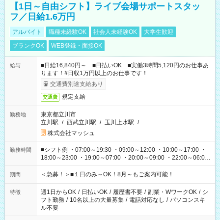
【1日～自由シフト】ライブ会場サポートスタッ
フ／日給1.6万円
アルバイト
職種未経験OK
社会人未経験OK
大学生歓迎
ブランクOK
WEB登録・面接OK
■日給16,840円～ ■日払いOK ■実働3時間5,120円のお仕事あ
給与
ります！#日収1万円以上のお仕事です！
交通費別途支給あり
規定支給
交通費
東京都立川市
勤務地
立川駅
/
西武立川駅
/
玉川上水駅
/
…
株式会社マッシュ
■シフト例 ・07:00～19:30 ・09:00～12:00 ・10:00～17:00 ・
勤務時間
18:00～23:00 ・19:00～07:00 ・20:00～09:00 ・22:00～06:00
etc ★最短で3時間で5,120円のお仕事から 15時間で2万円近く稼
げるお仕事も！ ご希望のお時間に合わせてご紹介！ ※シフトは
＜急募！＞■１日のみ～OK！8月～もご案内可能！
期間
現場によって異なります。 ※勿論、休憩時間はあるのでご安心
ください！
週1日からOK
/
日払いOK
/
履歴書不要
/
副業・WワークOK
/
シ
特徴
フト勤務
/
10名以上の大量募集
/
電話対応なし
/
パソコンスキ
ル不要