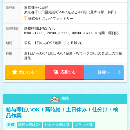
東京都千代田区
勤務地
東京都千代田区鍛冶町2-8-7光起ビル6階（最寄り駅：神田）
株式会社スカイファクトリー
勤務時間は指定なし
勤務時間
8:00～17:00、20:00～05:00、00:00～04:00 ※時間・曜日応相
談 ※深夜・早朝帯もあり ※週1日、1日4ｈから勤務OK！ もち
ろん週5以上のレギュラーワークも☆ 平日のみ・土日のみも
単発・1日のみOK / 短期（1ヶ月以内）
期間
OK！
週1日からOK / 日払いOK / 副業・WワークOK / 10名以上の大量
特徴
募集
気になる！
応募する
詳細へ
未読
給与即払いOK！高時給！土日休み！仕分け・検
品作業
派遣
職種未経験OK
社会人未経験OK
ブランクOK