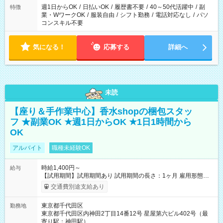
週1日からOK
/
日払いOK
/
履歴書不要
/
40～50代活躍中
/
副
特徴
業・WワークOK
/
服装自由
/
シフト勤務
/
電話対応なし
/
パソ
コンスキル不要
気になる！
応募する
詳細へ
未読
【座り＆手作業中心】香水shopの梱包スタッ
フ ★副業OK ★週1日からOK ★1日1時間から
OK
アルバイト
職種未経験OK
時給1,400円～
給与
【試用期間】試用期間あり 試用期間の長さ：1ヶ月 雇用形態、
給与は本採用時と同じです。
交通費別途支給あり
東京都千代田区
勤務地
東京都千代田区内神田2丁目14番12号 星屋第六ビル402号（最
寄り駅：神田駅）