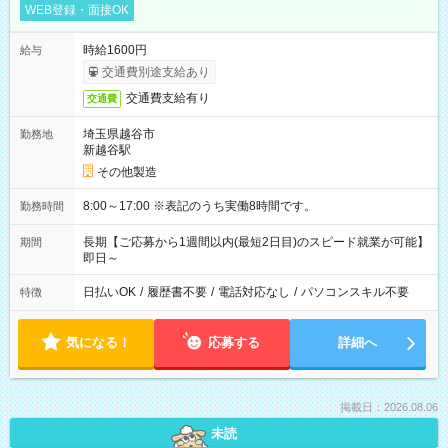
WEB登録・面接OK
時給1600円
給与
交通費別途支給あり
交通費支給有り
交通費
埼玉県越谷市
勤務地
新越谷駅
その他製造
8:00～17:00 ※表記のうち実働8時間です。
勤務時間
長期【ご応募から1週間以内(最短2日目)のスピード就業が可能】
期間
即日～
日払いOK
/
履歴書不要
/
電話対応なし
/
パソコンスキル不要
特徴
気になる！
応募する
詳細へ
掲載日：2026.08.06
未読