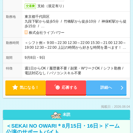
支給（規定有り）
交通費
東京都千代田区
勤務地
九段下駅から徒歩5分
/
竹橋駅から徒歩10分
/
神保町駅から徒
歩15分
/
…
株式会社ライブパワー
＜シフト例＞ 9:00～22:30 12:30～22:00 15:30～21:00 12:30～
勤務時間
19:00 12:30～22:00 上記の時間から好きな時間を選べます！ ※
時間は変更となる可能性があります
9月8日・9日
期間
週1日からOK
/
履歴書不要
/
副業・WワークOK
/
シフト勤務
/
特徴
電話対応なし
/
パソコンスキル不要
気になる！
応募する
詳細へ
掲載日：2026.08.04
未読
＜SEKAI NO OWARI＊8月15日・16日＞ドーム
公演のサポートバイト