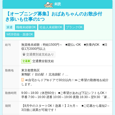
未読
【オープニング募集】おばあちゃんのお散歩付
き添いも仕事の1つ
派遣
職種未経験OK
社会人未経験OK
ブランクOK
WEB登録・面接OK
無資格未経験：時給1500円～ ■週払いOK ■扶養内OK ■日
給与
収1万2000円以上
交通費別途支給あり
交通費全額支給
交通費
東京都豊島区
勤務地
巣鴨駅
/
目白駅
/
北池袋駅
/
…
≪自宅からドアtoドアで30分以内！≫ご希望の勤務地を紹介
します。
9:00～18:00（休憩60分） ■ご希望があれば下記シフトもOK！
勤務時間
早番 7:00～16:00 遅番 10:00～19:00 夜勤 16:30～翌9:30 「家族
と休みを合わせたい」 「余裕を持って夕飯の準備がしたい」
「できれば残業はしたくない」 など、ご希望を教えてください
【8月中のスタートOK！急募！】2カ月～ ■ご応募から最短2～
期間
ね。 ※Wワーク希望の方へ 今ご覧のお仕事で希望する勤務時間
3日後に就業が可能です！
と、もう1つのお仕事の勤務時間。 合計で週40時間を超える場