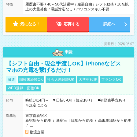
合は応募できません。
履歴書不要
/
40～50代活躍中
/
服装自由
/
シフト勤務
/
10名以
特徴
上の大量募集
/
電話対応なし
/
パソコンスキル不要
気になる！
応募する
詳細へ
掲載日：2026.08.07
未読
【シフト自由・現金手渡しOK】iPhoneなどス
マホの充電を繋げるだけ！
派遣
職種未経験OK
社会人未経験OK
大学生歓迎
ブランクOK
WEB登録・面接OK
時給1414円～ ▼日払いOK（規定あり） ■初勤務手当あり
給与
※規定による
東京都新宿区
勤務地
新宿駅から徒歩
/
新宿三丁目駅から徒歩
/
高田馬場駅から徒歩
/
…
物流企業