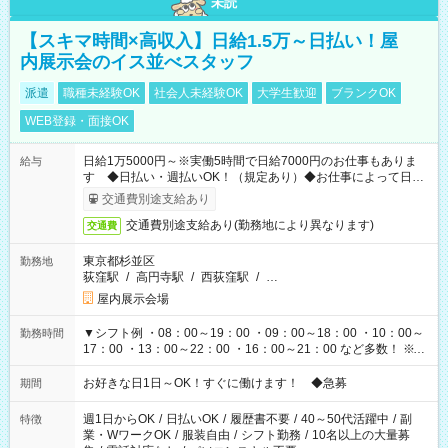
未読
【スキマ時間×高収入】日給1.5万～日払い！屋
内展示会のイス並べスタッフ
派遣
職種未経験OK
社会人未経験OK
大学生歓迎
ブランクOK
WEB登録・面接OK
日給1万5000円～※実働5時間で日給7000円のお仕事もありま
給与
す ◆日払い・週払いOK！（規定あり）◆お仕事によって日給
も異なります
交通費別途支給あり
交通費別途支給あり(勤務地により異なります)
交通費
東京都杉並区
勤務地
荻窪駅
/
高円寺駅
/
西荻窪駅
/
…
屋内展示会場
▼シフト例 ・08：00～19：00 ・09：00～18：00 ・10：00～
勤務時間
17：00 ・13：00～22：00 ・16：00～21：00 など多数！ ※お
仕事により勤務時間が異なります
お好きな日1日～OK！すぐに働けます！ ◆急募
期間
週1日からOK
/
日払いOK
/
履歴書不要
/
40～50代活躍中
/
副
特徴
業・WワークOK
/
服装自由
/
シフト勤務
/
10名以上の大量募