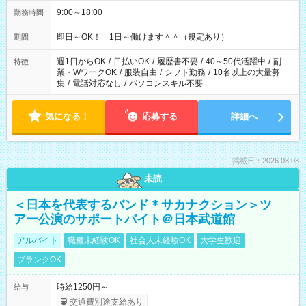
9:00～18:00
勤務時間
即日～OK！ 1日～働けます＾＾（規定あり）
期間
週1日からOK
/
日払いOK
/
履歴書不要
/
40～50代活躍中
/
副
特徴
業・WワークOK
/
服装自由
/
シフト勤務
/
10名以上の大量募
集
/
電話対応なし
/
パソコンスキル不要
気になる！
応募する
詳細へ
掲載日：2026.08.03
未読
＜日本を代表するバンド＊サカナクション＞ツ
アー公演のサポートバイト＠日本武道館
アルバイト
職種未経験OK
社会人未経験OK
大学生歓迎
ブランクOK
時給1250円～
給与
交通費別途支給あり