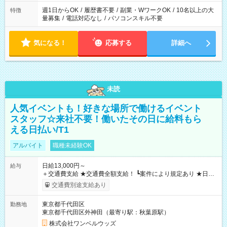
週1日からOK
/
履歴書不要
/
副業・WワークOK
/
10名以上の大
特徴
量募集
/
電話対応なし
/
パソコンスキル不要
気になる！
応募する
詳細へ
未読
人気イベントも！好きな場所で働けるイベント
スタッフ☆来社不要！働いたその日に給料もら
える日払い/T1
アルバイト
職種未経験OK
日給13,000円～
給与
＋交通費支給 ★交通費全額支給！ ┗案件により規定あり ★日払
いOK！（規定あり） ┗働いたその日に現金GET♪ お仕事後はコ
交通費別途支給あり
ンビニATMから 日払い分を引き落とせます！ 【試用期間】試
用期間なし
東京都千代田区
勤務地
東京都千代田区外神田（最寄り駅：秋葉原駅）
株式会社ワンベルウッズ