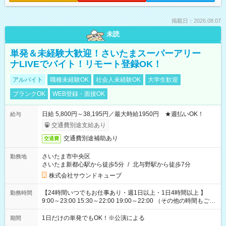
掲載日：2026.08.07
未読
単発＆未経験大歓迎！さいたまスーパーアリー
ナLIVEでバイト！リモート登録OK！
アルバイト
職種未経験OK
社会人未経験OK
大学生歓迎
ブランクOK
WEB登録・面接OK
日給 5,800円～38,195円／最大時給1950円 ★週払いOK！
給与
交通費別途支給あり
交通費別途補助あり
交通費
さいたま市中央区
勤務地
さいたま新都心駅から徒歩5分
/
北与野駅から徒歩7分
株式会社サウンドキューブ
【24時間いつでもお仕事あり・週1日以上・1日4時間以上 】
勤務時間
9:00～23:00 15:30～22:00 19:00～22:00 （その他の時間もござ
います！） 19:00～23:30 21:00～翌5:00 etc... ※上記シフトは
一例です。現場により、時間が異なります！ ※イベントが早く
1日だけの単発でもOK！※公演による
期間
終わった際でも、その日の予定分のお給料を全支給！