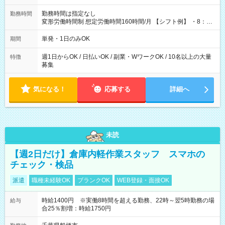
勤務時間は指定なし
勤務時間
変形労働時間制 想定労働時間160時間/月 【シフト例】 ・8：00
～21：00
単発・1日のみOK
期間
週1日からOK / 日払いOK / 副業・WワークOK / 10名以上の大量
特徴
募集
気になる！
応募する
詳細へ
未読
【週2日だけ】倉庫内軽作業スタッフ スマホの
チェック・検品
派遣
職種未経験OK
ブランクOK
WEB登録・面接OK
時給1400円 ※実働8時間を超える勤務、22時～翌5時勤務の場
給与
合25％割増：時給1750円