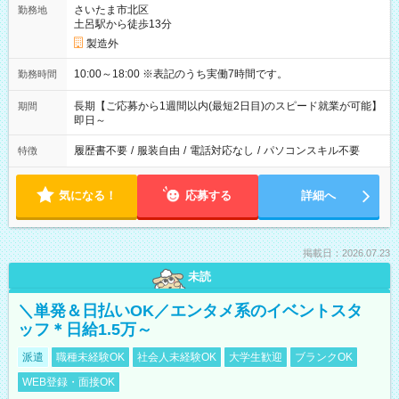
さいたま市北区
勤務地
土呂駅から徒歩13分
製造外
10:00～18:00 ※表記のうち実働7時間です。
勤務時間
長期【ご応募から1週間以内(最短2日目)のスピード就業が可能】
期間
即日～
履歴書不要
/
服装自由
/
電話対応なし
/
パソコンスキル不要
特徴
気になる！
応募する
詳細へ
掲載日：2026.07.23
未読
＼単発＆日払いOK／エンタメ系のイベントスタ
ッフ＊日給1.5万～
派遣
職種未経験OK
社会人未経験OK
大学生歓迎
ブランクOK
WEB登録・面接OK