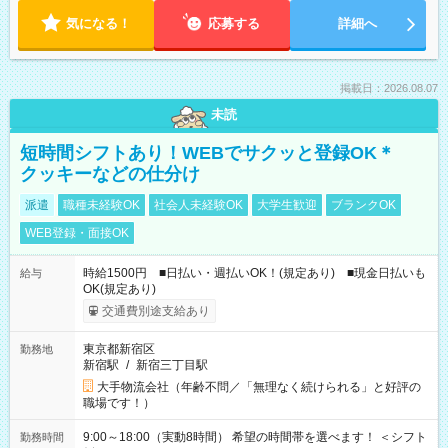
気になる！
応募する
詳細へ
掲載日：2026.08.07
未読
短時間シフトあり！WEBでサクッと登録OK＊
クッキーなどの仕分け
派遣
職種未経験OK
社会人未経験OK
大学生歓迎
ブランクOK
WEB登録・面接OK
時給1500円 ■日払い・週払いOK！(規定あり) ■現金日払いも
給与
OK(規定あり)
交通費別途支給あり
東京都新宿区
勤務地
新宿駅
/
新宿三丁目駅
大手物流会社（年齢不問／「無理なく続けられる」と好評の
職場です！）
9:00～18:00（実動8時間） 希望の時間帯を選べます！ ＜シフト
勤務時間