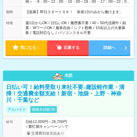
例＞ ・8：30～12：00 ・10：00～19：00 ・17：00～22：00
・13：00～22：00 ・22：00～翌6：00 など
【急募】即日スタートＯＫ！ 単発1日のみから働けます。
期間
週1日からOK
/
日払いOK
/
履歴書不要
/
40～50代活躍中
/
副
特徴
業・WワークOK
/
服装自由
/
シフト勤務
/
10名以上の大量募
集
/
電話対応なし
/
パソコンスキル不要
気になる！
応募する
詳細へ
未読
日払い可！給料受取り来社不要♪建設軽作業・清
掃！交通費全額支給！新宿・池袋・上野・神奈
川・千葉など
アルバイト
職種未経験OK
日給12,000円～26,700円
給与
✨繁忙期キャンペーン✨で
交通費別途支給あり