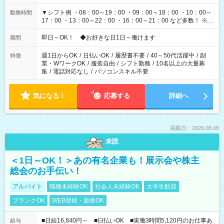
▼シフト例 ・08：00～19：00 ・09：00～18：00 ・10：00～
勤務時間
17：00 ・13：00～22：00 ・16：00～21：00 など多数！ ※お
仕事により勤務時間が異なります
即日～OK！ ◆お好きな日1日～働けます
期間
週1日からOK
/
日払いOK
/
履歴書不要
/
40～50代活躍中
/
副
特徴
業・WワークOK
/
服装自由
/
シフト勤務
/
10名以上の大量募
集
/
電話対応なし
/
パソコンスキル不要
気になる！
応募する
詳細へ
掲載日：2026.08.08
未読
＜1日～OK！＞あの有名企業も！展示会や株主
総会のお手伝い！
アルバイト
職種未経験OK
社会人未経験OK
大学生歓迎
ブランクOK
WEB登録・面接OK
■日給16,840円～ ■日払いOK ■実働3時間5,120円のお仕事あ
給与