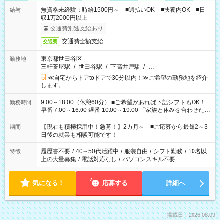
無資格未経験：時給1500円～ ■週払いOK ■扶養内OK ■日
給与
収1万2000円以上
交通費別途支給あり
交通費全額支給
交通費
東京都世田谷区
勤務地
三軒茶屋駅
/
世田谷駅
/
下高井戸駅
/
…
≪自宅からドアtoドアで30分以内！≫ご希望の勤務地を紹介
します。
9:00～18:00（休憩60分） ■ご希望があれば下記シフトもOK！
勤務時間
早番 7:00～16:00 遅番 10:00～19:00 「家族と休みを合わせた
い」 「余裕を持って夕飯の準備がしたい」 「できれば残業はし
たくない」 など、ご希望を教えてくださいね。 ※Wワーク希望
【現在も積極採用中！急募！】2カ月～ ■ご応募から最短2～3
期間
の方へ 今ご覧のお仕事で希望する勤務時間と、もう1つのお仕事
日後の就業も相談可能です！
の勤務時間。 合計で週40時間を超える場合は応募できません。
履歴書不要
/
40～50代活躍中
/
服装自由
/
シフト勤務
/
10名以
特徴
上の大量募集
/
電話対応なし
/
パソコンスキル不要
気になる！
応募する
詳細へ
掲載日：2026.08.09