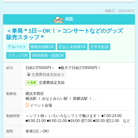
掲載日：2026.08.07
未読
＜単発＊1日～OK！＞コンサートなどのグッズ
販売スタッフ＊
アルバイト
職種未経験OK
社会人未経験OK
大学生歓迎
ブランクOK
WEB登録・面接OK
日給1万5000円～ ■最大で日給2万8500円！
給与
交通費別途支給あり
交通費規定支給
交通費
横浜市西区
勤務地
横浜駅
/
みなとみらい駅
/
西横浜駅
/
…
イベント会場
＜シフト例＞ いろいろなシフトで働けます！ ■7:00-24:00
勤務時間
■8:00-21:00 ■9:00-21:00 ■18:00-翌7:00 ■20:30-翌11:00 など
単発1日～OK!
期間