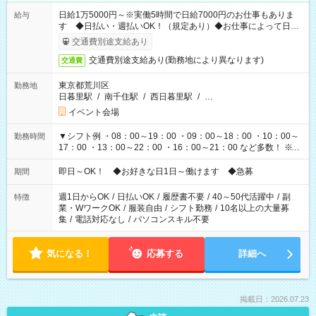
日給1万5000円～※実働5時間で日給7000円のお仕事もありま
給与
す ◆日払い・週払いOK！（規定あり）◆お仕事によって日給
も異なります
交通費別途支給あり
交通費別途支給あり(勤務地により異なります)
交通費
東京都荒川区
勤務地
日暮里駅
/
南千住駅
/
西日暮里駅
/
…
イベント会場
▼シフト例 ・08：00～19：00 ・09：00～18：00 ・10：00～
勤務時間
17：00 ・13：00～22：00 ・16：00～21：00 など多数！ ※お
仕事により勤務時間が異なります
即日～OK！ ◆お好きな日1日～働けます ◆急募
期間
週1日からOK
/
日払いOK
/
履歴書不要
/
40～50代活躍中
/
副
特徴
業・WワークOK
/
服装自由
/
シフト勤務
/
10名以上の大量募
集
/
電話対応なし
/
パソコンスキル不要
気になる！
応募する
詳細へ
掲載日：2026.07.23