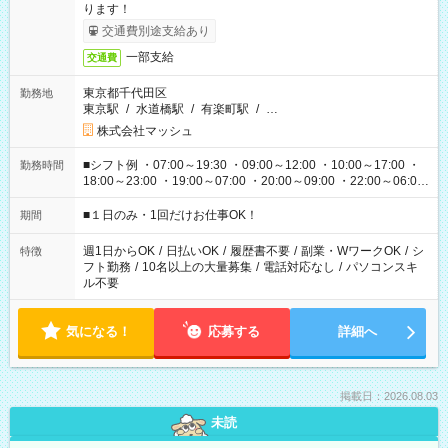
ります！
交通費別途支給あり
一部支給
交通費
東京都千代田区
勤務地
東京駅
/
水道橋駅
/
有楽町駅
/
…
株式会社マッシュ
■シフト例 ・07:00～19:30 ・09:00～12:00 ・10:00～17:00 ・
勤務時間
18:00～23:00 ・19:00～07:00 ・20:00～09:00 ・22:00～06:00
etc ★最短で3時間で5,120円のお仕事から 15時間で2万円近く稼
げるお仕事も！ ご希望のお時間に合わせてご紹介！ ※シフトは
■１日のみ・1回だけお仕事OK！
期間
現場によって異なります。 ※勿論、休憩時間はあるのでご安心
ください！
週1日からOK
/
日払いOK
/
履歴書不要
/
副業・WワークOK
/
シ
特徴
フト勤務
/
10名以上の大量募集
/
電話対応なし
/
パソコンスキ
ル不要
気になる！
応募する
詳細へ
掲載日：2026.08.03
未読