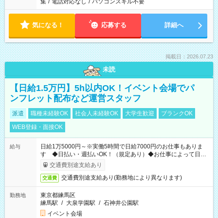
集
/
電話対応なし
/
パソコンスキル不要
気になる！
応募する
詳細へ
掲載日：2026.07.23
未読
【日給1.5万円】5h以内OK！イベント会場でパ
ンフレット配布など運営スタッフ
派遣
職種未経験OK
社会人未経験OK
大学生歓迎
ブランクOK
WEB登録・面接OK
日給1万5000円～※実働5時間で日給7000円のお仕事もありま
給与
す ◆日払い・週払いOK！（規定あり）◆お仕事によって日給
も異なります
交通費別途支給あり
交通費別途支給あり(勤務地により異なります)
交通費
東京都練馬区
勤務地
練馬駅
/
大泉学園駅
/
石神井公園駅
イベント会場