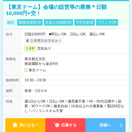
【東京ドーム】会場の設営等の業務＊日額
10,000円+交！
紹介
職種未経験OK
社会人未経験OK
大学生歓迎
ブランクOK
日額10000円 ■即払いOK、日払いOK、週払いOK
給与
交通費別途支給あり
支給あり
交通費
東京都文京区
勤務地
後楽園駅から徒歩4分
東京ドーム
10:30～19:30
勤務時間
単発・1日ＯＫ
期間
週1日からOK
/
日払いOK
/
履歴書不要
/
40～50代活躍中
/
副
特徴
業・WワークOK
/
服装自由
/
10名以上の大量募集
/
電話対応な
し
/
パソコンスキル不要
気になる！
応募する
詳細へ