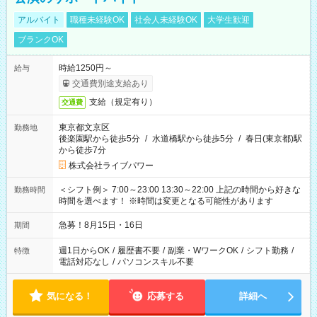
アルバイト
職種未経験OK
社会人未経験OK
大学生歓迎
ブランクOK
時給1250円～
給与
交通費別途支給あり
支給（規定有り）
交通費
東京都文京区
勤務地
後楽園駅から徒歩5分
/
水道橋駅から徒歩5分
/
春日(東京都)駅
から徒歩7分
株式会社ライブパワー
＜シフト例＞ 7:00～23:00 13:30～22:00 上記の時間から好きな
勤務時間
時間を選べます！ ※時間は変更となる可能性があります
急募！8月15日・16日
期間
週1日からOK
/
履歴書不要
/
副業・WワークOK
/
シフト勤務
/
特徴
電話対応なし
/
パソコンスキル不要
気になる！
応募する
詳細へ