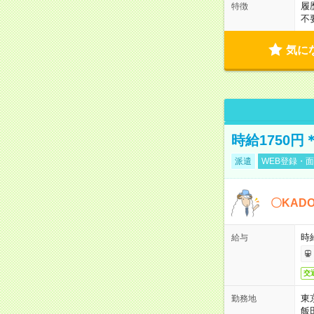
履
特徴
不
気に
時給1750
派遣
WEB登録・面
〇KAD
時給
給与
交
東
勤務地
飯