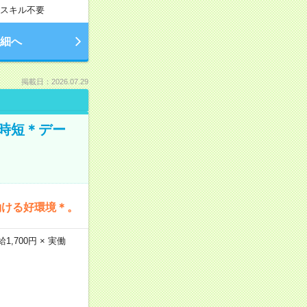
スキル不要
細へ
掲載日：2026.07.29
時短＊デー
働ける好環境＊。
,700円 × 実働