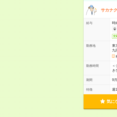
サカナク
時
給与
交
東
勤務地
九
＜シ
勤務時間
き
9
期間
週
特徴
気に