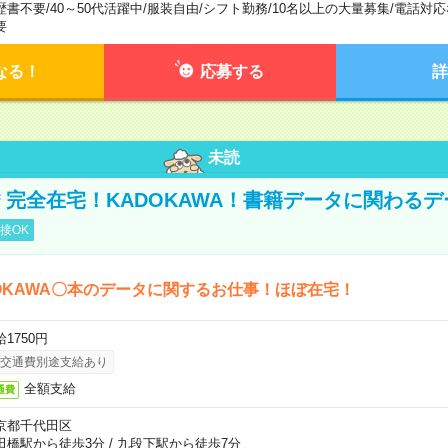
歴書不要
/
40～50代活躍中
/
服装自由
/
シフト勤務
/
10名以上の大量募集
/
電話対応
要
なる！
応募する
詳
未読
円＊完全在宅！KADOKAWA！書籍データに関わる
接OK
OKAWA〇本のデータに関するお仕事！ほぼ在宅！
1750円
交通費別途支給あり
全額支給
通費
京都千代田区
田橋駅から徒歩3分
/
九段下駅から徒歩7分