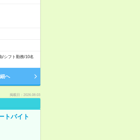
由
/
シフト勤務
/
10名
細へ
掲載日：2026.08.03
ートバイト