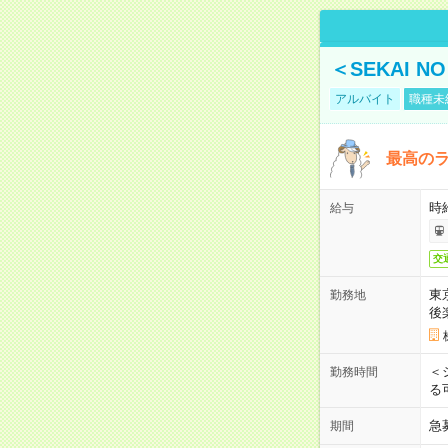
＜SEKAI 
アルバイト
職種未
最高のラ
時
給与
交
東
勤務地
後
＜
勤務時間
る
急
期間