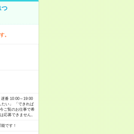
1つ
です。
番 10:00～19:00
がしたい」 「できれば
 今ご覧のお仕事で希
合は応募できません。
可能です！