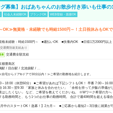
グ募集】おばあちゃんのお散歩付き添いも仕事の
K
社会人未経験OK
ブランクOK
WEB登録・面接OK
～OK≫無資格・未経験でも時給1500円～！土日祝休みもOK
資格未経験：時給1500円～ ■週払いOK ■扶養内OK ■日収1万2000円以上
交通費別途支給あり
交通費全額支給
通費
京都豊島区
鴨駅
/
目白駅
/
北池袋駅
/
…
≪自宅からドアtoドアで30分以内！≫ご希望の勤務地を紹介します。
00～18:00（休憩60分） ■ご希望があれば下記シフトもOK！ 早番 7:00～16:00 遅
勤 16:30～翌9:30 「家族と休みを合わせたい」 「余裕を持って夕飯の準備
業はしたくない」 など、ご希望を教えてくださいね。 ※Wワーク希望の方へ
する勤務時間と、もう1つのお仕事の勤務時間。 合計で週40時間を超える場
8月中のスタートOK！急募！】2カ月～ ■ご応募から最短2～3日後に就業が