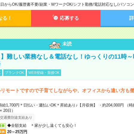
1日からOK
/
履歴書不要
/
副業・WワークOK
/
シフト勤務
/
電話対応なし
/
パソコン
なる！
応募する
詳
未読
】難しい業務なし＆電話なし！ゆっくりの11時～
務
K
ブランクOK
WEB登録・面接OK
ルリモートですので子育てしながらや、オフィスから遠い方も
時給1,700円＊日払い・週払いOK＊昇給あり♪【月収例】 ・約204,000円 （時給1
 × 20日）
交通費別途支給あり
◆全額支給 ＊家が少し遠くても安心！
通費
20～25万円
収例