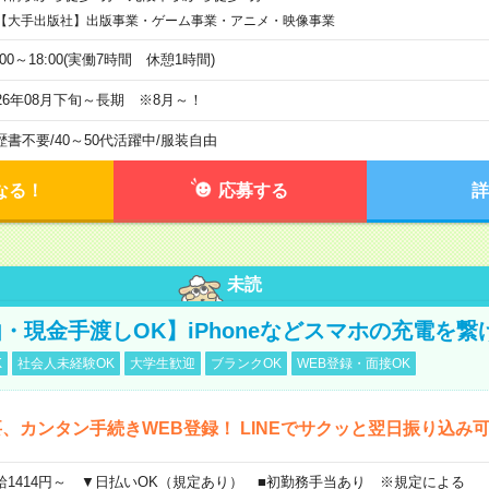
【大手出版社】出版事業・ゲーム事業・アニメ・映像事業
:00～18:00(実働7時間 休憩1時間)
026年08月下旬～長期 ※8月～！
歴書不要
/
40～50代活躍中
/
服装自由
なる！
応募する
詳
未読
・現金手渡しOK】iPhoneなどスマホの充電を繋
K
社会人未経験OK
大学生歓迎
ブランクOK
WEB登録・面接OK
、カンタン手続きWEB登録！ LINEでサクッと翌日振り込み
給1414円～ ▼日払いOK（規定あり） ■初勤務手当あり ※規定による