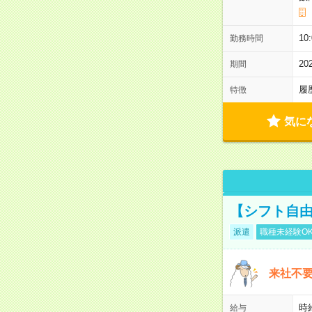
10
勤務時間
2
期間
履
特徴
気に
【シフト自由
派遣
職種未経験O
来社不要
時
給与