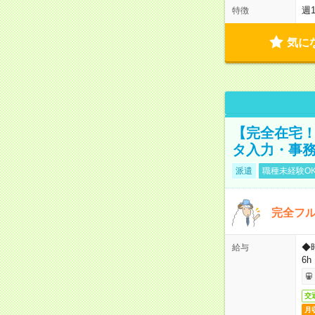
週
特徴
気に
【完全在宅！
タ入力・事
派遣
職種未経験O
完全フ
◆
給与
6h
交
月