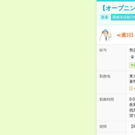
【オープニン
派遣
職種未経験O
≪週3日
無
給与
交
東
勤務地
巣
9:
勤務時間
夜
残
望
【
期間