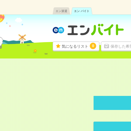
エン派遣
エン バイト
0
気になるリスト
保存した希