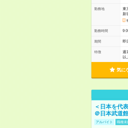
東
勤務地
新
9:
勤務時間
即
期間
週
特徴
以
気に
＜日本を代
＠日本武道
アルバイト
職種未