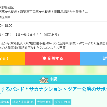
京都新宿区
宿駅から徒歩
/
新宿三丁目駅から徒歩
/
高田馬場駅から徒歩
/
…
物流企業
00～18:00
日～OK！ 1日～働けます＾＾（規定あり）
1日からOK
/
日払いOK
/
履歴書不要
/
40～50代活躍中
/
副業・WワークOK
/
服装自
上の大量募集
/
電話対応なし
/
パソコンスキル不要
なる！
応募する
詳
未読
表するバンド＊サカナクション＞ツアー公演のサポ
館
経験OK
社会人未経験OK
大学生歓迎
ブランクOK