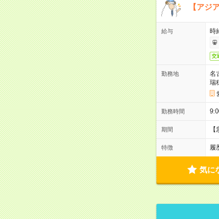
【アジ
時給
給与
交
名
勤務地
瑞
9:
勤務時間
【
期間
履
特徴
気に