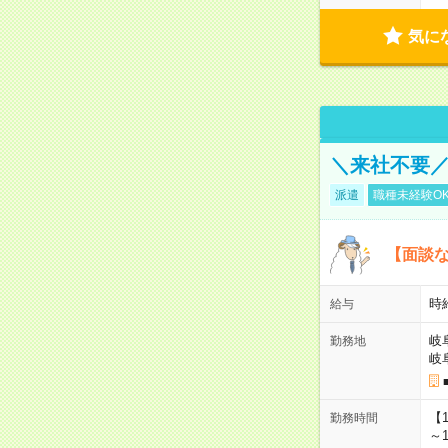
気に
＼来社不要／
派遣
職種未経験O
【面談な
時給
給与
岐
勤務地
岐
【
勤務時間
～1