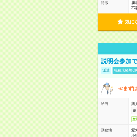
履
特徴
不
気に
説明会参加で
派遣
職種未経験O
≪まずは
無
給与
交
愛
勤務地
小