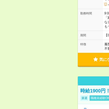
9:
勤務時間
「
な
も
【
期間
履
特徴
不
気に
時給1900
派遣
職種未経験O