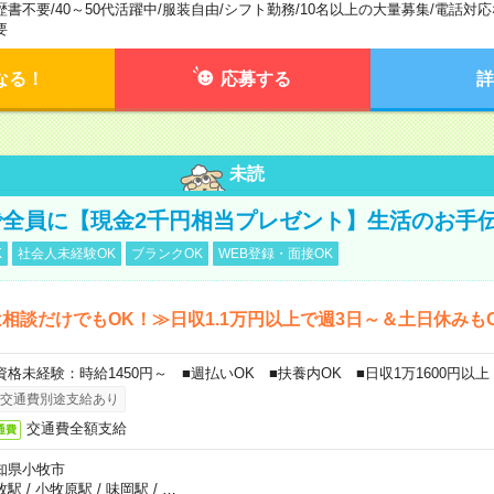
歴書不要
/
40～50代活躍中
/
服装自由
/
シフト勤務
/
10名以上の大量募集
/
電話対応
要
なる！
応募する
詳
未読
全員に【現金2千円相当プレゼント】生活のお手
K
社会人未経験OK
ブランクOK
WEB登録・面接OK
相談だけでもOK！≫日収1.1万円以上で週3日～＆土日休みも
資格未経験：時給1450円～ ■週払いOK ■扶養内OK ■日収1万1600円以上
交通費別途支給あり
交通費全額支給
通費
知県小牧市
牧駅
/
小牧原駅
/
味岡駅
/
…