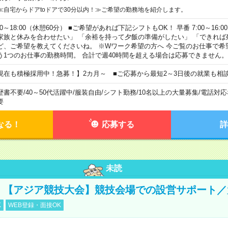
≪自宅からドアtoドアで30分以内！≫ご希望の勤務地を紹介します。
00～18:00（休憩60分） ■ご希望があれば下記シフトもOK！ 早番 7:00～16:00 遅
家族と休みを合わせたい」 「余裕を持って夕飯の準備がしたい」 「できれば
ど、ご希望を教えてくださいね。 ※Wワーク希望の方へ 今ご覧のお仕事で希
う1つのお仕事の勤務時間。 合計で週40時間を超える場合は応募できません。
現在も積極採用中！急募！】2カ月～ ■ご応募から最短2～3日後の就業も相
歴書不要
/
40～50代活躍中
/
服装自由
/
シフト勤務
/
10名以上の大量募集
/
電話対応
要
なる！
応募する
詳
未読
円！【アジア競技大会】競技会場での設営サポート
K
WEB登録・面接OK