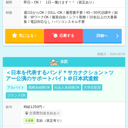
即日～OK！ 1日～働けます＾＾（規定あり）
期間
週1日からOK
/
日払いOK
/
履歴書不要
/
40～50代活躍中
/
副
特徴
業・WワークOK
/
服装自由
/
シフト勤務
/
10名以上の大量募
集
/
電話対応なし
/
パソコンスキル不要
気になる！
応募する
詳細へ
掲載日：2026.08.03
未読
＜日本を代表するバンド＊サカナクション＞ツ
アー公演のサポートバイト＠日本武道館
アルバイト
職種未経験OK
社会人未経験OK
大学生歓迎
ブランクOK
時給1250円～
給与
交通費別途支給あり
支給（規定有り）
交通費