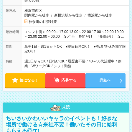
最大90%）
横浜市西区
勤務地
関内駅から徒歩
/
新横浜駅から徒歩
/
横浜駅から徒歩
神奈川の駐禁対策
＜シフト例＞ 09:00～17:00 13:00～22:00 17:00～22:00 19:00
勤務時間
～23:00 22:00～06:00 など ※「昼間だけ」「夜勤だけ」など
の希望OK
単発1日・週1日からOK ●即日勤務OK！ ●春/夏/冬休み期間限
期間
定OK！
週1日からOK
/
日払いOK
/
履歴書不要
/
40～50代活躍中
/
副
特徴
業・WワークOK
/
シフト勤務
気になる！
応募する
詳細へ
未読
ちいさいかわいいキャラのイベントも！好きな
場所で働ける☆来社不要！働いたその日に給料
もらえる◎/T1