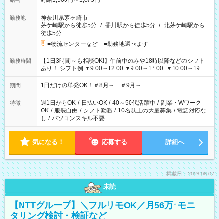
時給1,500円～1,875円
給与
神奈川県茅ヶ崎市
勤務地
茅ケ崎駅から徒歩5分
/
香川駅から徒歩5分
/
北茅ケ崎駅から
徒歩5分
■物流センターなど ■勤務地選べます
【1日3時間～も相談OK!】午前中のみや18時以降などのシフト
勤務時間
あり！ シフト例 ▼9:00～12:00 ▼9:00～17:00 ▼10:00～19:00
▼18:00～21:00
1日だけの単発OK！＃8月～ ＃9月～
期間
週1日からOK
/
日払いOK
/
40～50代活躍中
/
副業・Wワーク
特徴
OK
/
服装自由
/
シフト勤務
/
10名以上の大量募集
/
電話対応な
し
/
パソコンスキル不要
気になる！
応募する
詳細へ
掲載日：2026.08.07
未読
【NTTグループ】＼フルリモOK／月56万↑モニ
タリング検討・検証など