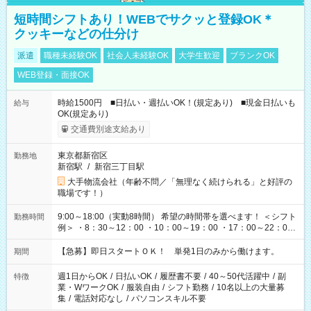
短時間シフトあり！WEBでサクッと登録OK＊
クッキーなどの仕分け
派遣
職種未経験OK
社会人未経験OK
大学生歓迎
ブランクOK
WEB登録・面接OK
時給1500円 ■日払い・週払いOK！(規定あり) ■現金日払いも
給与
OK(規定あり)
交通費別途支給あり
東京都新宿区
勤務地
新宿駅
/
新宿三丁目駅
大手物流会社（年齢不問／「無理なく続けられる」と好評の
職場です！）
9:00～18:00（実動8時間） 希望の時間帯を選べます！ ＜シフト
勤務時間
例＞ ・8：30～12：00 ・10：00～19：00 ・17：00～22：00
・13：00～22：00 ・22：00～翌6：00 など
【急募】即日スタートＯＫ！ 単発1日のみから働けます。
期間
週1日からOK
/
日払いOK
/
履歴書不要
/
40～50代活躍中
/
副
特徴
業・WワークOK
/
服装自由
/
シフト勤務
/
10名以上の大量募
集
/
電話対応なし
/
パソコンスキル不要