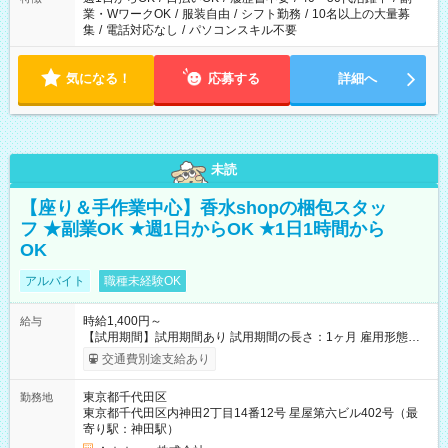
業・WワークOK
/
服装自由
/
シフト勤務
/
10名以上の大量募
集
/
電話対応なし
/
パソコンスキル不要
気になる！
応募する
詳細へ
未読
【座り＆手作業中心】香水shopの梱包スタッ
フ ★副業OK ★週1日からOK ★1日1時間から
OK
アルバイト
職種未経験OK
時給1,400円～
給与
【試用期間】試用期間あり 試用期間の長さ：1ヶ月 雇用形態、
給与は本採用時と同じです。
交通費別途支給あり
東京都千代田区
勤務地
東京都千代田区内神田2丁目14番12号 星屋第六ビル402号（最
寄り駅：神田駅）