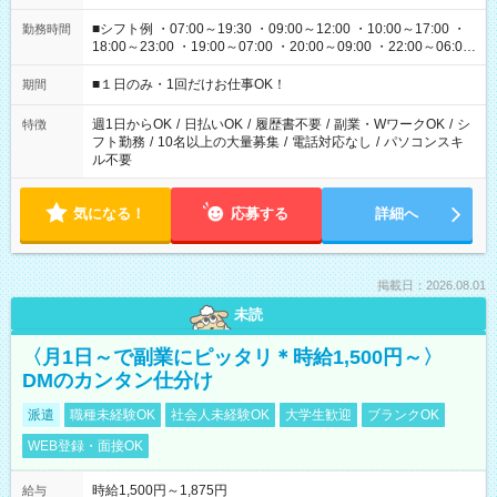
■シフト例 ・07:00～19:30 ・09:00～12:00 ・10:00～17:00 ・
勤務時間
18:00～23:00 ・19:00～07:00 ・20:00～09:00 ・22:00～06:00
etc ★最短で3時間で5,120円のお仕事から 15時間で2万円近く稼
げるお仕事も！ ご希望のお時間に合わせてご紹介！ ※シフトは
■１日のみ・1回だけお仕事OK！
期間
現場によって異なります。 ※勿論、休憩時間はあるのでご安心
ください！
週1日からOK
/
日払いOK
/
履歴書不要
/
副業・WワークOK
/
シ
特徴
フト勤務
/
10名以上の大量募集
/
電話対応なし
/
パソコンスキ
ル不要
気になる！
応募する
詳細へ
掲載日：2026.08.01
未読
〈月1日～で副業にピッタリ＊時給1,500円～〉
DMのカンタン仕分け
派遣
職種未経験OK
社会人未経験OK
大学生歓迎
ブランクOK
WEB登録・面接OK
時給1,500円～1,875円
給与