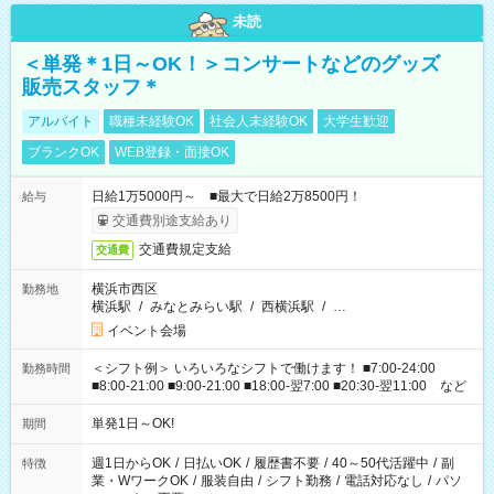
未読
＜単発＊1日～OK！＞コンサートなどのグッズ
販売スタッフ＊
アルバイト
職種未経験OK
社会人未経験OK
大学生歓迎
ブランクOK
WEB登録・面接OK
日給1万5000円～ ■最大で日給2万8500円！
給与
交通費別途支給あり
交通費規定支給
交通費
横浜市西区
勤務地
横浜駅
/
みなとみらい駅
/
西横浜駅
/
…
イベント会場
＜シフト例＞ いろいろなシフトで働けます！ ■7:00-24:00
勤務時間
■8:00-21:00 ■9:00-21:00 ■18:00-翌7:00 ■20:30-翌11:00 など
単発1日～OK!
期間
週1日からOK
/
日払いOK
/
履歴書不要
/
40～50代活躍中
/
副
特徴
業・WワークOK
/
服装自由
/
シフト勤務
/
電話対応なし
/
パソ