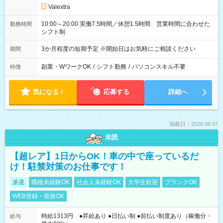
Valextra
10:00～20:00 実働7.5時間／休憩1.5時間 営業時間に合わせた
勤務時間
シフト制
3か月程度の短期予定 ※開始日はお気軽にご相談ください
期間
副業・WワークOK
/
シフト勤務
/
パソコンスキル不要
特徴
気になる！
応募する
詳細へ
掲載日：2026.08.07
未読
【超レア】1日からOK！車の中で座っているだ
け！駐禁対策のお仕事です！
派遣
職種未経験OK
社会人未経験OK
大学生歓迎
ブランクOK
WEB登録・面接OK
時給1313円 ●昇給あり ●日払い制 ●前払い制度あり（稼働分・
給与