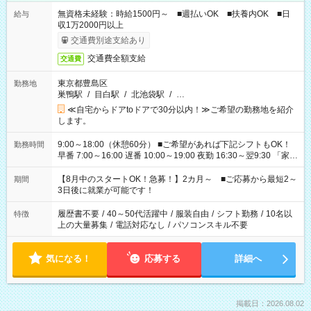
無資格未経験：時給1500円～ ■週払いOK ■扶養内OK ■日
給与
収1万2000円以上
交通費別途支給あり
交通費全額支給
交通費
東京都豊島区
勤務地
巣鴨駅
/
目白駅
/
北池袋駅
/
…
≪自宅からドアtoドアで30分以内！≫ご希望の勤務地を紹介
します。
9:00～18:00（休憩60分） ■ご希望があれば下記シフトもOK！
勤務時間
早番 7:00～16:00 遅番 10:00～19:00 夜勤 16:30～翌9:30 「家族
と休みを合わせたい」 「余裕を持って夕飯の準備がしたい」
「できれば残業はしたくない」 など、ご希望を教えてください
【8月中のスタートOK！急募！】2カ月～ ■ご応募から最短2～
期間
ね。 ※Wワーク希望の方へ 今ご覧のお仕事で希望する勤務時間
3日後に就業が可能です！
と、もう1つのお仕事の勤務時間。 合計で週40時間を超える場
合は応募できません。
履歴書不要
/
40～50代活躍中
/
服装自由
/
シフト勤務
/
10名以
特徴
上の大量募集
/
電話対応なし
/
パソコンスキル不要
気になる！
応募する
詳細へ
掲載日：2026.08.02