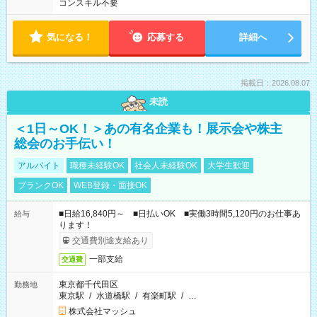
コンスキル不要
気になる！
応募する
詳細へ
掲載日：2026.08.07
未読
＜1日～OK！＞あの有名企業も！展示会や株主
総会のお手伝い！
アルバイト
職種未経験OK
社会人未経験OK
大学生歓迎
ブランクOK
WEB登録・面接OK
■日給16,840円～ ■日払いOK ■実働3時間5,120円のお仕事あ
給与
ります！
交通費別途支給あり
一部支給
交通費
東京都千代田区
勤務地
東京駅
/
水道橋駅
/
有楽町駅
/
…
株式会社マッシュ