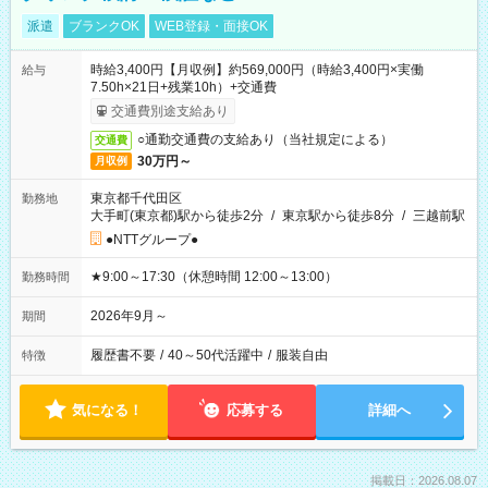
派遣
ブランクOK
WEB登録・面接OK
時給3,400円【月収例】約569,000円（時給3,400円×実働
給与
7.50h×21日+残業10h）+交通費
交通費別途支給あり
○通勤交通費の支給あり（当社規定による）
交通費
30万円～
月収例
東京都千代田区
勤務地
大手町(東京都)駅から徒歩2分
/
東京駅から徒歩8分
/
三越前駅
●NTTグループ●
★9:00～17:30（休憩時間 12:00～13:00）
勤務時間
2026年9月～
期間
履歴書不要
/
40～50代活躍中
/
服装自由
特徴
気になる！
応募する
詳細へ
掲載日：2026.08.07