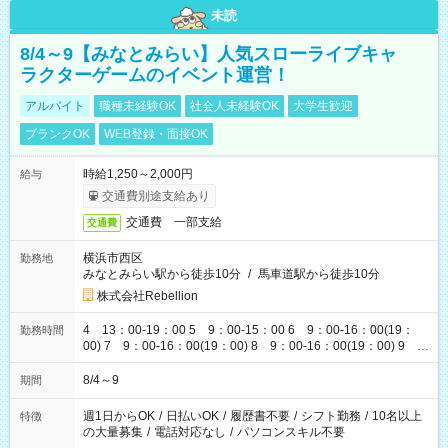
未読
8/4～9【みなとみらい】人気スローライブキャ
ラクターゲームのイベント運営！
アルバイト
職種未経験OK
社会人未経験OK
大学生歓迎
ブランクOK
WEB登録・面接OK
時給1,250～2,000円
給与
交通費別途支給あり
交通費 一部支給
交通費
横浜市西区
勤務地
みなとみらい駅から徒歩10分
/
馬車道駅から徒歩10分
株式会社Rebellion
4 13：00-19：00 5 9：00-15：00 6 9：00-16：00(19：
勤務時間
00) 7 9：00-16：00(19：00) 8 9：00-16：00(19：00) 9
9：00-16：00(19：00)
8/4～9
期間
週1日からOK
/
日払いOK
/
履歴書不要
/
シフト勤務
/
10名以上
特徴
の大量募集
/
電話対応なし
/
パソコンスキル不要