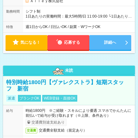
Ａｌｌｅｙ株式会社
シフト制
勤務時間
1日あたりの実働時間：最大5時間/日 11:00-19:00 └1日あたりの
実働時間：1-5時間 └上記の時間帯内であれば、いつでも勤務可
能！ └平日・土曜日の中で、お好きな曜日でご勤務いただけま
週1日からOK / 日払いOK / 副業・WワークOK
特徴
す！ 【シフト例】 ・11:00～14:00 ・16:30～19:00 ・13:00～
18:00 などのように、自由な働き方が可能なお仕事です！
気になる！
応募する
詳細へ
未読
特別時給1800円【ヴァレクストラ】短期スタッ
フ 新宿
派遣
ブランクOK
WEB登録・面接OK
時給1800円 ※ご経験・スキルにより優遇 スマホでかんたんに
給与
前払いで給与が受け取れます（※上限、条件あり）
交通費別途支給あり
交通費全額支給（規定あり）
交通費