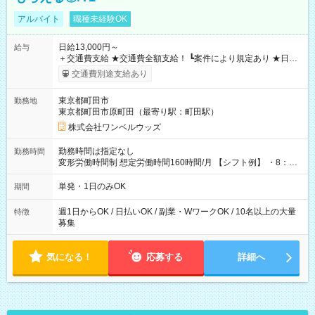
アルバイト
職種未経験OK
日給13,000円～
給与
＋交通費支給 ★交通費全額支給！ ┗案件により規定あり ★日払
いOK！（規定あり） ┗働いたその日に現金GET♪ お仕事後はコ
交通費別途支給あり
ンビニATMから 日払い分を引き落とせます！ 【試用期間】試
用期間なし
東京都町田市
勤務地
東京都町田市原町田（最寄り駅：町田駅）
株式会社ワンベルウッズ
勤務時間は指定なし
勤務時間
変形労働時間制 想定労働時間160時間/月 【シフト例】 ・8：00
～21：00
単発・1日のみOK
期間
週1日からOK / 日払いOK / 副業・WワークOK / 10名以上の大量
特徴
募集
気になる！
応募する
詳細へ