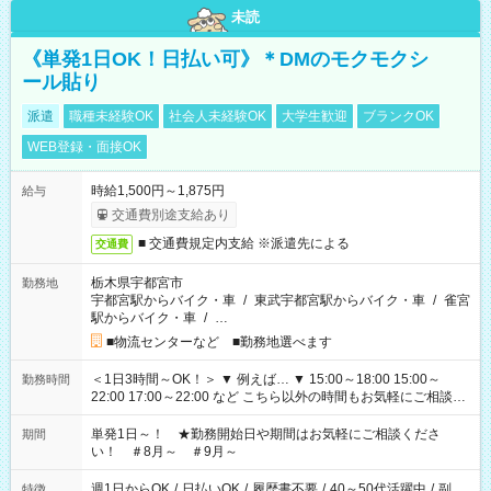
未読
《単発1日OK！日払い可》＊DMのモクモクシ
ール貼り
派遣
職種未経験OK
社会人未経験OK
大学生歓迎
ブランクOK
WEB登録・面接OK
時給1,500円～1,875円
給与
交通費別途支給あり
■ 交通費規定内支給 ※派遣先による
交通費
栃木県宇都宮市
勤務地
宇都宮駅からバイク・車
/
東武宇都宮駅からバイク・車
/
雀宮
駅からバイク・車
/
…
■物流センターなど ■勤務地選べます
＜1日3時間～OK！＞ ▼ 例えば… ▼ 15:00～18:00 15:00～
勤務時間
22:00 17:00～22:00 など こちら以外の時間もお気軽にご相談く
ださい！
単発1日～！ ★勤務開始日や期間はお気軽にご相談くださ
期間
い！ ＃8月～ ＃9月～
週1日からOK
/
日払いOK
/
履歴書不要
/
40～50代活躍中
/
副
特徴