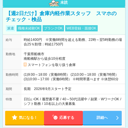
未読
【週2日だけ】倉庫内軽作業スタッフ スマホの
チェック・検品
派遣
職種未経験OK
ブランクOK
WEB登録・面接OK
時給1400円 ※実働8時間を超える勤務、22時～翌5時勤務の場
給与
合25％割増：時給1750円
千葉県船橋市
勤務地
南船橋駅から徒歩10分程度
スマートフォンを取り扱う倉庫
(1)9:00～18:00（実働8時間） (2)10:00～18:00（実働7時間）
勤務時間
(3)10:00～17:00（実働6時間） ※時間帯選べます ※休憩60分
長期 2026年9月スタート予定
期間
日払いOK
/
履歴書不要
/
40～50代活躍中
/
副業・WワークOK
/
特徴
シフト勤務
/
10名以上の大量募集
気になる！
応募する
詳細へ