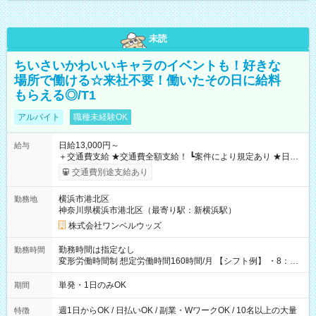
未読
ちいさいかわいいキャラのイベントも！好きな
場所で働ける☆来社不要！働いたその日に給料
もらえる◎/T1
アルバイト
職種未経験OK
日給13,000円～
給与
＋交通費支給 ★交通費全額支給！ ┗案件により規定あり ★日払
いOK！（規定あり） ┗働いたその日に現金GET♪ お仕事後はコ
交通費別途支給あり
ンビニATMから 日払い分を引き落とせます！ 【試用期間】試
用期間なし
横浜市港北区
勤務地
神奈川県横浜市港北区（最寄り駅：新横浜駅）
株式会社ワンベルウッズ
勤務時間は指定なし
勤務時間
変形労働時間制 想定労働時間160時間/月 【シフト例】 ・8：00
～21：00
単発・1日のみOK
期間
週1日からOK / 日払いOK / 副業・WワークOK / 10名以上の大量
特徴