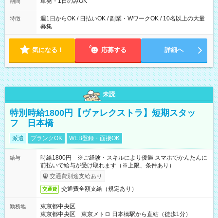
可能です！ ※1日あたりの最大実働時間は日勤、夜勤共に勤務し
単発・1日のみOK
期間
た時間になります。
週1日からOK / 日払いOK / 副業・WワークOK / 10名以上の大量
特徴
募集
気になる！
応募する
詳細へ
未読
特別時給1800円【ヴァレクストラ】短期スタッ
フ 日本橋
派遣
ブランクOK
WEB登録・面接OK
時給1800円 ※ご経験・スキルにより優遇 スマホでかんたんに
給与
前払いで給与が受け取れます（※上限、条件あり）
交通費別途支給あり
交通費全額支給（規定あり）
交通費
東京都中央区
勤務地
東京都中央区 東京メトロ 日本橋駅から直結（徒歩1分）