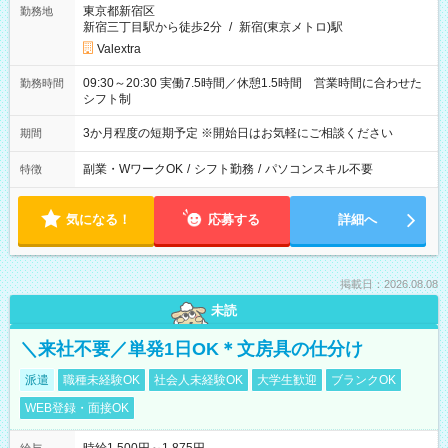
東京都新宿区
勤務地
新宿三丁目駅から徒歩2分
/
新宿(東京メトロ)駅
Valextra
09:30～20:30 実働7.5時間／休憩1.5時間 営業時間に合わせた
勤務時間
シフト制
3か月程度の短期予定 ※開始日はお気軽にご相談ください
期間
副業・WワークOK
/
シフト勤務
/
パソコンスキル不要
特徴
気になる！
応募する
詳細へ
掲載日：2026.08.08
未読
＼来社不要／単発1日OK＊文房具の仕分け
派遣
職種未経験OK
社会人未経験OK
大学生歓迎
ブランクOK
WEB登録・面接OK