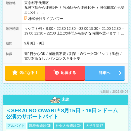
東京都千代田区
勤務地
九段下駅から徒歩5分
/
竹橋駅から徒歩10分
/
神保町駅から徒
歩15分
/
…
株式会社ライブパワー
＜シフト例＞ 9:00～22:30 12:30～22:00 15:30～21:00 12:30～
勤務時間
19:00 12:30～22:00 上記の時間から好きな時間を選べます！ ※
時間は変更となる可能性があります
9月8日・9日
期間
週1日からOK
/
履歴書不要
/
副業・WワークOK
/
シフト勤務
/
特徴
電話対応なし
/
パソコンスキル不要
気になる！
応募する
詳細へ
掲載日：2026.08.04
未読
＜SEKAI NO OWARI＊8月15日・16日＞ドーム
公演のサポートバイト
アルバイト
職種未経験OK
社会人未経験OK
大学生歓迎