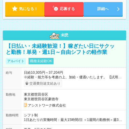
気になる！
応募する
詳細へ
未読
【日払い・未経験歓迎！】稼ぎたい日にサクッ
と勤務！単発・週1日～自由シフトの軽作業
アルバイト
職種未経験OK
日給10,305円～37,204円
給与
※経験・能力等を考慮の上、加給・優遇いたします。 【試用期
間】試用期間なし
交通費別途支給あり
東京都世田谷区
勤務地
東京都世田谷区豪徳寺
アシストワーク株式会社
シフト制
勤務時間
1日あたりの実働時間：最大15時間/日 ＜1週間の勤務例＞週3回
勤務 勤務：月・水・金 休み：火・木・土・日 好きな時にお仕事