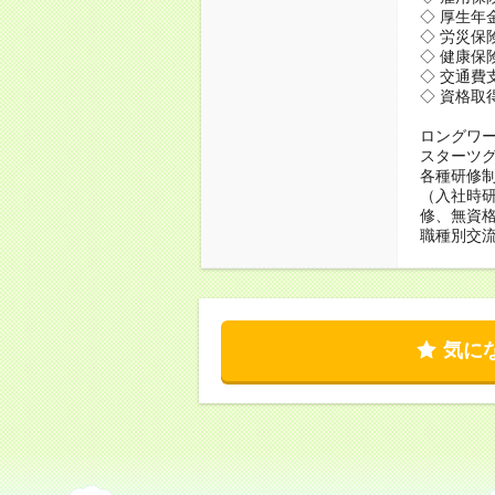
◇ 厚生年
◇ 労災保
◇ 健康保
◇ 交通費
◇ 資格取
ロングワ
スターツ
各種研修
（入社時研
修、無資
職種別交
気に