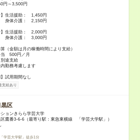
0円～3,500円
】生活援助： 1,450円
護： 2,150円
】生活援助： 2,000円
護： 3,000円
加算（金額は月の稼働時間により支給）
当 500円／月
 別途支給
除内勤務考慮します
間】試用期間なし
途支給あり
目黒区
ーションきらら学芸大学
区鷹番3-6-6（最寄り駅：東急東横線 「学芸大学駅」）
し
「学芸大学駅」徒歩1分