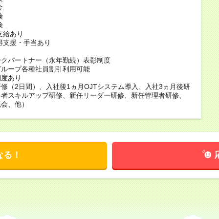
金
険
険
支給あり
得支援・手当あり
ークパートナー（永年勤続）表彰制度
グループ各種社員割引利用可能
制度あり
修（2日間）、入社後1ヵ月OJTシステム導入、入社3ヵ月後研
格者スキルアップ研修、新任リーダー研修、新任管理者研修、
流会、他）
なる！