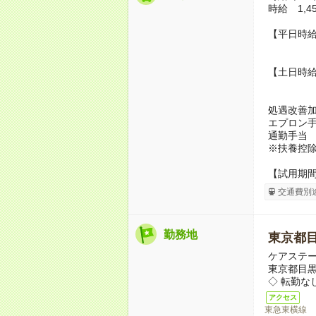
時給 1,45
【平日時給
身体介
【土日時給
身体介
処遇改善
エプロン手
通勤手当
※扶養控
【試用期
交通費別
勤務地
東京都
ケアステ
東京都目黒
◇ 転勤な
アクセス
東急東横線 