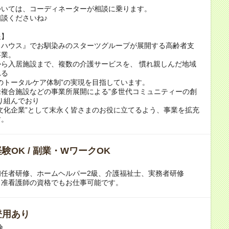
ついては、コーディネーターが相談に乗ります。
談くださいね♪
報】
トハウス』でお馴染みのスターツグループが展開する高齢者支
事業。
ら入居施設まで、複数の介護サービスを、 慣れ親しんだ地域
れる
のトータルケア体制”の実現を目指しています。
老複合施設などの事業所展開による”多世代コミュニティーの創
り組んでおり
文化企業”として末永く皆さまのお役に立てるよう、事業を拡充
す。
験OK / 副業・WワークOK
初任者研修、ホームヘルパー2級、介護福祉士、実務者研修
、准看護師の資格でもお仕事可能です。
登用あり
険