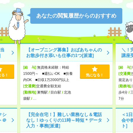
あなたの閲覧履歴からのおすすめ
当
【オープニング募集】おばあちゃんの
＼！
]
お散歩付き添いも仕事の1つ[派遣]
講座受
[給 与]
無資格未経験：時給
[給 与]
1500円～ ■週払いOK ■扶養
[交通費]
なる！
気になる！
内OK ■日収1万2000円以上
規定あり
[交通費]
交通費全額支給
[勤務地]
[勤務地]
巣鴨駅
/
目白駅
/
北池
歩4分
/
袋駅
/
…
7分
クシ
【完全在宅！】難しい業務なし＆電話
＜1
ト＠
なし！ゆっくりの11時～時短＊データ
会や
入力・事務[派遣]
ト]