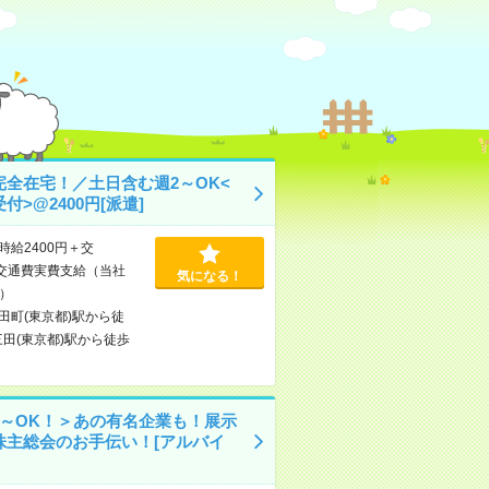
完全在宅！／土日含む週2～OK<
付>@2400円[派遣]
時給2400円＋交
交通費実費支給（当社
気になる！
）
田町(東京都)駅から徒
三田(東京都)駅から徒歩
日～OK！＞あの有名企業も！展示
株主総会のお手伝い！[アルバイ