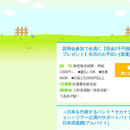
説明会参加で全員に【現金2千円相
プレゼント】生活のお手伝い[派遣
[給 与]
無資格未経験：時給
1500円～ ■週払いOK ■扶養
気に
内OK ■日収1万2000円以上
[交通費]
交通費全額支給
[勤務地]
三軒茶屋駅
/
世田谷駅
/
下高井戸駅
/
…
＜日本を代表するバンド＊サカナ
ョン＞ツアー公演のサポートバイ
日本武道館[アルバイト]