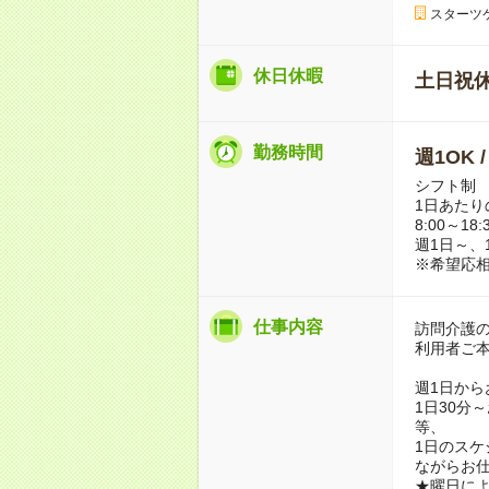
スターツ
休日休暇
土日祝
勤務時間
週1OK 
シフト制
1日あたり
8:00～
週1日～、
※希望応
仕事内容
訪問介護
利用者ご
週1日から
1日30分
等、
1日のス
ながらお
★曜日に