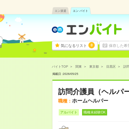
エン派遣
エン バイト
0
気になるリスト
保存した希
バイトTOP
関東
東京都
目黒区
訪問
掲載日 :
2026
/
05
/
25
訪問介護員（ヘルパ
ホームヘルパー
職種：
アルバイト
職種未経験OK