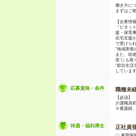
働き方に
まずはご相
【企業情
『ピタッ
援・保育
在宅支援か
で受けら
”地域密着
また、幼
造”にも取
“総合生活
していま
応募資格・条件
職種未経
【必須】
介護職員
※看護師
待遇・福利厚生
正社員
◇ 雇用保