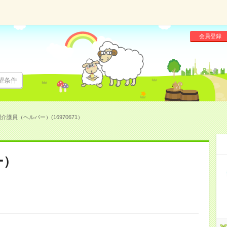
会員登録
望条件
介護員（ヘルパー）(16970671）
ー）