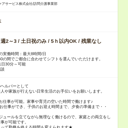
ケアサービス株式会社/訪問介護事業部
休
/ 週2～3 / 土日祝のみ / 5ｈ以内OK / 残業なし
の実働時間：最大8時間/日
18:30の間でご都合に合わせてシフトを選んでいただけます。
1日30分～可能
相談
のヘルパーとして
本人や家族が行えない日常生活のお手伝いをお願いします。
お仕事が可能。家事や育児の空いた時間で働けます♪
～お仕事ができ、子供のお迎え時間まで、夕食の準備まで・・
ケジュールを立てながら無理なく働けるので、家庭との両立をし
仕事が可能です。
よって勤務を終える時間も変えられます★