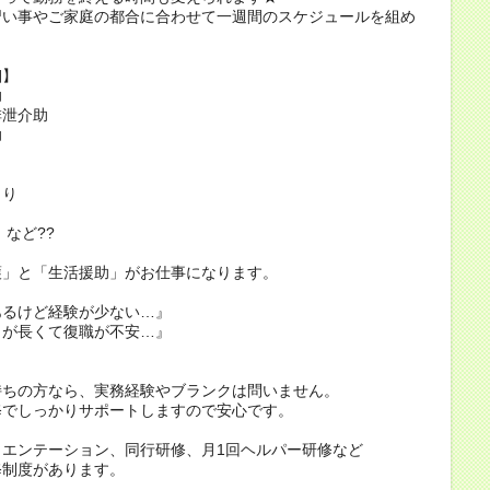
習い事やご家庭の都合に合わせて一週間のスケジュールを組め
細】
助
排泄介助
助
くり
など??
護」と「生活援助」がお仕事になります。
あるけど経験が少ない…』
クが長くて復職が不安…』
／
持ちの方なら、実務経験やブランクは問いません。
修でしっかりサポートしますので安心です。
リエンテーション、同行研修、月1回ヘルパー研修など
修制度があります。