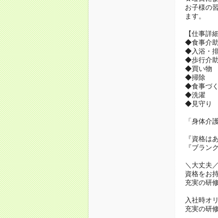
お子様の
ます。
【仕事詳
◆食事介
◆入浴・
◆歩行介
◆買い物
◆掃除
◆食事づ
◆洗濯
◆見守り 
「身体介
『資格は
『ブラン
＼大丈夫
資格をお
充実の研
入社時オ
充実の研