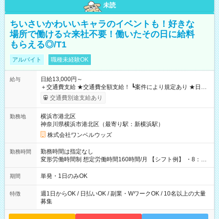
未読
ちいさいかわいいキャラのイベントも！好きな
場所で働ける☆来社不要！働いたその日に給料
もらえる◎/T1
アルバイト
職種未経験OK
日給13,000円～
給与
＋交通費支給 ★交通費全額支給！ ┗案件により規定あり ★日払
いOK！（規定あり） ┗働いたその日に現金GET♪ お仕事後はコ
交通費別途支給あり
ンビニATMから 日払い分を引き落とせます！ 【試用期間】試
用期間なし
横浜市港北区
勤務地
神奈川県横浜市港北区（最寄り駅：新横浜駅）
株式会社ワンベルウッズ
勤務時間は指定なし
勤務時間
変形労働時間制 想定労働時間160時間/月 【シフト例】 ・8：00
～21：00
単発・1日のみOK
期間
週1日からOK / 日払いOK / 副業・WワークOK / 10名以上の大量
特徴
募集