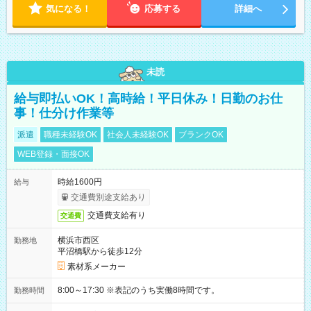
気になる！
応募する
詳細へ
未読
給与即払いOK！高時給！平日休み！日勤のお仕
事！仕分け作業等
派遣
職種未経験OK
社会人未経験OK
ブランクOK
WEB登録・面接OK
時給1600円
給与
交通費別途支給あり
交通費支給有り
交通費
横浜市西区
勤務地
平沼橋駅から徒歩12分
素材系メーカー
8:00～17:30 ※表記のうち実働8時間です。
勤務時間