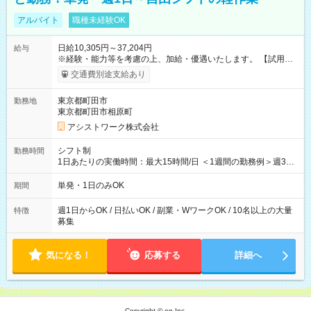
アルバイト
職種未経験OK
日給10,305円～37,204円
給与
※経験・能力等を考慮の上、加給・優遇いたします。 【試用期
間】試用期間なし
交通費別途支給あり
東京都町田市
勤務地
東京都町田市相原町
アシストワーク株式会社
シフト制
勤務時間
1日あたりの実働時間：最大15時間/日 ＜1週間の勤務例＞週3回
勤務 勤務：月・水・金 休み：火・木・土・日 好きな時にお仕事
可能です！ ※1日あたりの最大実働時間は日勤、夜勤共に勤務し
単発・1日のみOK
期間
た時間になります。
週1日からOK / 日払いOK / 副業・WワークOK / 10名以上の大量
特徴
募集
気になる！
応募する
詳細へ
Copyright © en Inc.