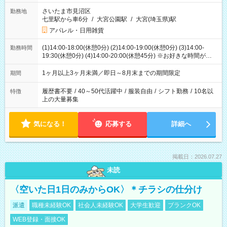
さいたま市見沼区
勤務地
七里駅から車6分
/
大宮公園駅
/
大宮(埼玉県)駅
アパレル・日用雑貨
(1)14:00-18:00(休憩0分) (2)14:00-19:00(休憩0分) (3)14:00-
勤務時間
19:30(休憩0分) (4)14:00-20:00(休憩45分) ※お好きな時間が選べ
ます
1ヶ月以上3ヶ月未満／即日～8月末までの期間限定
期間
履歴書不要
/
40～50代活躍中
/
服装自由
/
シフト勤務
/
10名以
特徴
上の大量募集
気になる！
応募する
詳細へ
掲載日：2026.07.27
未読
〈空いた日1日のみからOK〉＊チラシの仕分け
派遣
職種未経験OK
社会人未経験OK
大学生歓迎
ブランクOK
WEB登録・面接OK