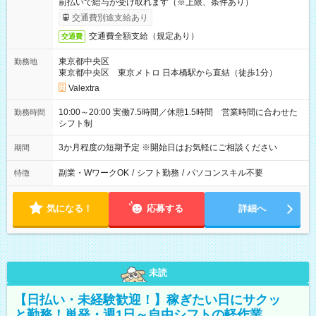
前払いで給与が受け取れます（※上限、条件あり）
交通費別途支給あり
交通費全額支給（規定あり）
交通費
東京都中央区
勤務地
東京都中央区 東京メトロ 日本橋駅から直結（徒歩1分）
Valextra
10:00～20:00 実働7.5時間／休憩1.5時間 営業時間に合わせた
勤務時間
シフト制
3か月程度の短期予定 ※開始日はお気軽にご相談ください
期間
副業・WワークOK
/
シフト勤務
/
パソコンスキル不要
特徴
気になる！
応募する
詳細へ
未読
【日払い・未経験歓迎！】稼ぎたい日にサクッ
と勤務！単発・週1日～自由シフトの軽作業