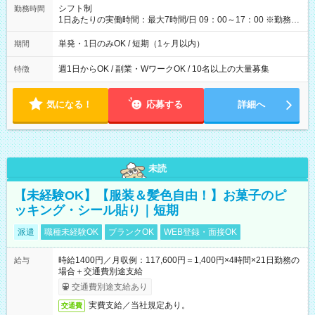
間】試用期間なし
シフト制
勤務時間
1日あたりの実働時間：最大7時間/日 09：00～17：00 ※勤務時
間は 試験により異なります。
単発・1日のみOK / 短期（1ヶ月以内）
期間
週1日からOK / 副業・WワークOK / 10名以上の大量募集
特徴
気になる！
応募する
詳細へ
未読
【未経験OK】【服装＆髪色自由！】お菓子のピ
ッキング・シール貼り｜短期
派遣
職種未経験OK
ブランクOK
WEB登録・面接OK
時給1400円／月収例：117,600円＝1,400円×4時間×21日勤務の
給与
場合＋交通費別途支給
交通費別途支給あり
実費支給／当社規定あり。
交通費