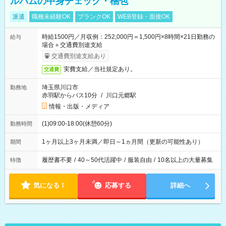
ルバムの中身チェック・梱包
派遣
職種未経験OK
ブランクOK
WEB登録・面接OK
時給1500円／月収例：252,000円＝1,500円×8時間×21日勤務の
給与
場合＋交通費別途支給
交通費別途支給あり
実費支給／当社規定あり。
交通費
埼玉県川口市
勤務地
赤羽駅からバス10分
/
川口元郷駅
情報・出版・メディア
(1)09:00-18:00(休憩60分)
勤務時間
1ヶ月以上3ヶ月未満／即日～1ヵ月間（更新の可能性あり）
期間
履歴書不要
/
40～50代活躍中
/
服装自由
/
10名以上の大量募集
特徴
気になる！
応募する
詳細へ