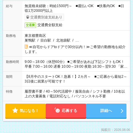
無資格未経験：時給1500円～ ■週払いOK ■扶養内OK ■日
給与
収1万2000円以上
交通費別途支給あり
交通費全額支給
交通費
東京都豊島区
勤務地
巣鴨駅
/
目白駅
/
北池袋駅
/
…
≪自宅からドアtoドアで30分以内！≫ご希望の勤務地を紹介
します。
9:00～18:00（休憩60分） ■ご希望があれば下記シフトもOK！
勤務時間
早番 7:00～16:00 遅番 10:00～19:00 夜勤 16:30～翌9:30 「家族
と休みを合わせたい」 「余裕を持って夕飯の準備がしたい」
「できれば残業はしたくない」 など、ご希望を教えてください
【8月中のスタートOK！急募！】2カ月～ ■ご応募から最短2～
期間
ね。 ※Wワーク希望の方へ 今ご覧のお仕事で希望する勤務時間
3日後に就業が可能です！
と、もう1つのお仕事の勤務時間。 合計で週40時間を超える場
合は応募できません。
履歴書不要
/
40～50代活躍中
/
服装自由
/
シフト勤務
/
10名以
特徴
上の大量募集
/
電話対応なし
/
パソコンスキル不要
気になる！
応募する
詳細へ
掲載日：2026.08.06