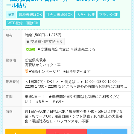
ール貼り
派遣
職種未経験OK
社会人未経験OK
大学生歓迎
ブランクOK
WEB登録・面接OK
時給1,500円～1,875円
給与
交通費別途支給あり
■ 交通費規定内支給 ※派遣先による
交通費
茨城県高萩市
勤務地
高萩駅からバイク・車
■物流センターなど ■勤務地選べます
＜1日3時間～OK！＞ ▼ 例えば… ▼ 15:00～18:00 15:00～
勤務時間
22:00 17:00～22:00 など こちら以外の時間もお気軽にご相談く
ださい！
単発1日～！ ★勤務開始日や期間はお気軽にご相談くださ
期間
い！ ＃8月～ ＃9月～
週1日からOK
/
日払いOK
/
履歴書不要
/
40～50代活躍中
/
副
特徴
業・WワークOK
/
服装自由
/
シフト勤務
/
10名以上の大量募
集
/
電話対応なし
/
パソコンスキル不要