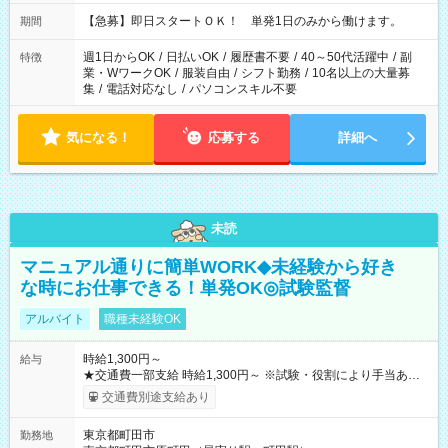
・13：00～22：00 ・22：00～翌6：00 など
【急募】即日スタートＯＫ！ 単発1日のみから働けます。
期間
週1日からOK
/
日払いOK
/
履歴書不要
/
40～50代活躍中
/
副
特徴
業・WワークOK
/
服装自由
/
シフト勤務
/
10名以上の大量募
集
/
電話対応なし
/
パソコンスキル不要
気になる！
応募する
詳細へ
未読
マニュアル通りに簡単WORK◆未経験から好き
な時にお仕事できる！単発OK◎試験監督
アルバイト
職種未経験OK
時給1,300円～
給与
★交通費一部支給 時給1,300円～ ※試験・役割により手当あり
※勤務回数により昇給あり 【即給（前払い）オプションあ
交通費別途支給あり
り！】 希望される場合、勤務から1週間ほどで給与の一部を受け
取れます。 ※手数料418円がかかります。 【過去試験日の収入
東京都町田市
勤務地
例】 ・河合塾模擬試験 8:30～17:30（休憩1時間） 時給1,300円