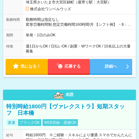
埼玉県さいたま市大宮区錦町（最寄り駅：大宮駅）
株式会社ワンベルウッズ
勤務時間は指定なし
勤務時間
変形労働時間制 想定労働時間160時間/月 【シフト例】 ・8：00
～21：00
単発・1日のみOK
期間
週1日からOK / 日払いOK / 副業・WワークOK / 10名以上の大量
特徴
募集
気になる！
応募する
詳細へ
未読
特別時給1800円【ヴァレクストラ】短期スタッ
フ 日本橋
派遣
ブランクOK
WEB登録・面接OK
時給1800円 ※ご経験・スキルにより優遇 スマホでかんたんに
給与