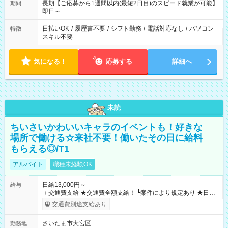
長期【ご応募から1週間以内(最短2日目)のスピード就業が可能】
期間
即日～
日払いOK
/
履歴書不要
/
シフト勤務
/
電話対応なし
/
パソコン
特徴
スキル不要
気になる！
応募する
詳細へ
未読
ちいさいかわいいキャラのイベントも！好きな
場所で働ける☆来社不要！働いたその日に給料
もらえる◎/T1
アルバイト
職種未経験OK
日給13,000円～
給与
＋交通費支給 ★交通費全額支給！ ┗案件により規定あり ★日払
いOK！（規定あり） ┗働いたその日に現金GET♪ お仕事後はコ
交通費別途支給あり
ンビニATMから 日払い分を引き落とせます！ 【試用期間】試
用期間なし
さいたま市大宮区
勤務地