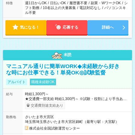
ください！
週1日からOK
/
日払いOK
/
履歴書不要
/
副業・WワークOK
/
シ
特徴
フト勤務
/
10名以上の大量募集
/
電話対応なし
/
パソコンスキ
ル不要
気になる！
応募する
詳細へ
未読
マニュアル通りに簡単WORK◆未経験から好き
な時にお仕事できる！単発OK◎試験監督
アルバイト
職種未経験OK
時給1,300円～
給与
★交通費一部支給 時給1,300円～ ※試験・役割により手当あり
※勤務回数により昇給あり 【即給（前払い）オプションあ
交通費別途支給あり
り！】 希望される場合、勤務から1週間ほどで給与の一部を受け
取れます。 ※手数料418円がかかります。 【過去試験日の収入
さいたま市大宮区
勤務地
例】 ・河合塾模擬試験 8:30～17:30（休憩1時間） 時給1,300円
埼玉県埼玉県さいたま市大宮区錦町（最寄り駅：大宮駅）
×8時間＝日収10,400円＋交通費 ※当日の役割により時給＋100
円の場合あり ・国家試験 7:00～13:30（休憩なし） 時給1,300
株式会社全国試験運営センター
円（役割手当＋100円）×6時間＝日収8,400円＋交通費 【試用期