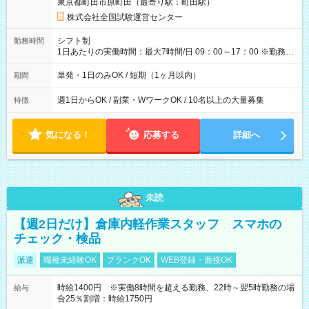
東京都町田市原町田（最寄り駅：町田駅）
×8時間＝日収10,400円＋交通費 ※当日の役割により時給＋100
円の場合あり ・国家試験 7:00～13:30（休憩なし） 時給1,300
株式会社全国試験運営センター
円（役割手当＋100円）×6時間＝日収8,400円＋交通費 【試用期
間】試用期間なし
シフト制
勤務時間
1日あたりの実働時間：最大7時間/日 09：00～17：00 ※勤務時
間は 試験により異なります。
単発・1日のみOK / 短期（1ヶ月以内）
期間
週1日からOK / 副業・WワークOK / 10名以上の大量募集
特徴
気になる！
応募する
詳細へ
未読
【週2日だけ】倉庫内軽作業スタッフ スマホの
チェック・検品
派遣
職種未経験OK
ブランクOK
WEB登録・面接OK
時給1400円 ※実働8時間を超える勤務、22時～翌5時勤務の場
給与
合25％割増：時給1750円