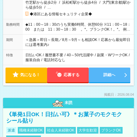
竹芝駅から徒歩2分
/
浜松町駅から徒歩4分
/
大門(東京都)駅か
ら徒歩5分
/
…
◆港区にある情報セキュリティ企業◆
◆11：00～18：30のうち実働6時間、休憩60分 ※11：00～18：
勤務時間
00 または 11：30～18：30 。*。ブランクOK！。*。 例え
ば前職が、 在宅/財団法人/事務/コールセンター/受付/販売/カフェ
スタッフ スイーツ販売/ホテルフロント/化粧品販売/など 様々な
＜急募＞即日～長期／8月～9月～も相談OK！応募から最短即日
期間
業界から入社して活躍されています♪
には選考案内♪
日払いOK
/
履歴書不要
/
40～50代活躍中
/
副業・WワークOK
/
特徴
服装自由
/
電話対応なし
気になる！
応募する
詳細へ
掲載日：2026.08.04
未読
《単発1日OK！日払い可》＊お菓子のモクモク
シール貼り
派遣
職種未経験OK
社会人未経験OK
大学生歓迎
ブランクOK