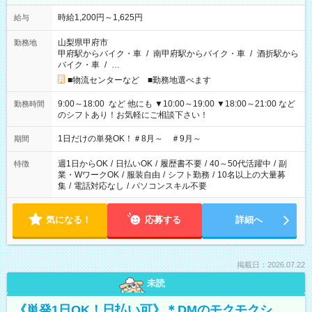
時給1,200円～1,625円
給与
山梨県甲府市
勤務地
甲府駅からバイク・車
/
南甲府駅からバイク・車
/
酒折駅から
バイク・車
/
…
■物流センターなど ■勤務地選べます
9:00～18:00 など 他にも ▼10:00～19:00 ▼18:00～21:00 など
勤務時間
のシフトあり！お気軽にご相談下さい！
1日だけの単発OK！＃8月～ ＃9月～
期間
週1日からOK
/
日払いOK
/
履歴書不要
/
40～50代活躍中
/
副
特徴
業・WワークOK
/
服装自由
/
シフト勤務
/
10名以上の大量募
集
/
電話対応なし
/
パソコンスキル不要
気になる！
応募する
詳細へ
掲載日：2026.07.22
未読
《単発1日OK！日払い可》＊DMのモクモクシ