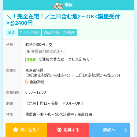
未読
＼！完全在宅！／土日含む週2～OK<講座受付
>@2400円
派遣
ブランクOK
WEB登録・面接OK
時給2400円＋交
給与
交通費別途支給あり
交通費実費支給（当社規定あり）
交通費
東京都港区
勤務地
田町(東京都)駅から徒歩4分
/
三田(東京都)駅から徒歩7分
金融関連
8:30～12:30
勤務時間
【急募】即日～長期 ※8月～OK！
期間
履歴書不要
/
40～50代活躍中
/
服装自由
特徴
気になる！
応募する
詳細へ