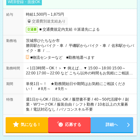
WEB登録・面接OK
時給1,500円～1,875円
給与
交通費別途支給あり
■ 交通費規定内支給 ※派遣先による
交通費
茨城県ひたちなか市
勤務地
勝田駅からバイク・車
/
平磯駅からバイク・車
/
佐和駅からバ
イク・車
/
…
■物流センターなど ■勤務地選べます
＜1日3時間～OK！＞ ▼ 例えば… ▼ 15:00～18:00 15:00～
勤務時間
22:00 17:00～22:00 など こちら以外の時間もお気軽にご相談く
ださい！
単発1日～！ ★勤務開始日や期間はお気軽にご相談くださ
期間
い！ ＃8月～ ＃9月～
週1日からOK
/
日払いOK
/
履歴書不要
/
40～50代活躍中
/
副
特徴
業・WワークOK
/
服装自由
/
シフト勤務
/
10名以上の大量募
集
/
電話対応なし
/
パソコンスキル不要
気になる！
応募する
詳細へ