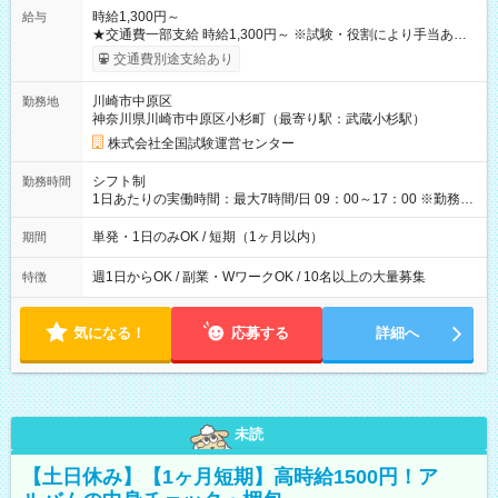
時給1,300円～
給与
★交通費一部支給 時給1,300円～ ※試験・役割により手当あり
※勤務回数により昇給あり 【即給（前払い）オプションあ
交通費別途支給あり
り！】 希望される場合、勤務から1週間ほどで給与の一部を受け
取れます。 ※手数料418円がかかります。 【過去試験日の収入
川崎市中原区
勤務地
例】 ・河合塾模擬試験 8:30～17:30（休憩1時間） 時給1,300円
神奈川県川崎市中原区小杉町（最寄り駅：武蔵小杉駅）
×8時間＝日収10,400円＋交通費 ※当日の役割により時給＋100
円の場合あり ・国家試験 7:00～13:30（休憩なし） 時給1,300
株式会社全国試験運営センター
円（役割手当＋100円）×6時間＝日収8,400円＋交通費 【試用期
間】試用期間なし
シフト制
勤務時間
1日あたりの実働時間：最大7時間/日 09：00～17：00 ※勤務時
間は 試験により異なります。
単発・1日のみOK / 短期（1ヶ月以内）
期間
週1日からOK / 副業・WワークOK / 10名以上の大量募集
特徴
気になる！
応募する
詳細へ
未読
【土日休み】【1ヶ月短期】高時給1500円！ア