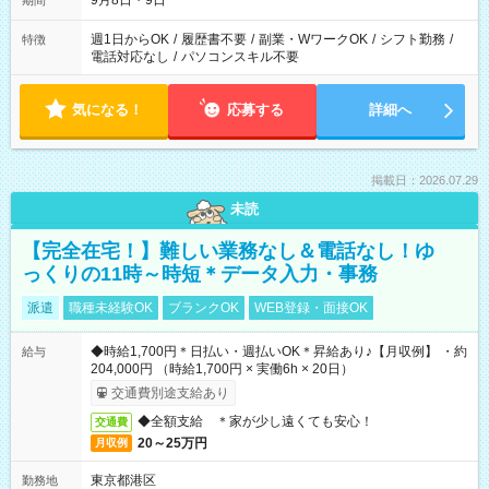
9月8日・9日
期間
週1日からOK
/
履歴書不要
/
副業・WワークOK
/
シフト勤務
/
特徴
電話対応なし
/
パソコンスキル不要
気になる！
応募する
詳細へ
掲載日：2026.07.29
未読
【完全在宅！】難しい業務なし＆電話なし！ゆ
っくりの11時～時短＊データ入力・事務
派遣
職種未経験OK
ブランクOK
WEB登録・面接OK
◆時給1,700円＊日払い・週払いOK＊昇給あり♪【月収例】 ・約
給与
204,000円 （時給1,700円 × 実働6h × 20日）
交通費別途支給あり
◆全額支給 ＊家が少し遠くても安心！
交通費
20～25万円
月収例
東京都港区
勤務地