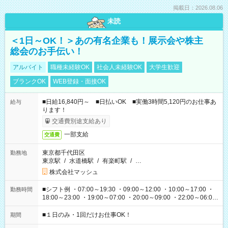
掲載日：2026.08.06
未読
＜1日～OK！＞あの有名企業も！展示会や株主
総会のお手伝い！
アルバイト
職種未経験OK
社会人未経験OK
大学生歓迎
ブランクOK
WEB登録・面接OK
■日給16,840円～ ■日払いOK ■実働3時間5,120円のお仕事あ
給与
ります！
交通費別途支給あり
一部支給
交通費
東京都千代田区
勤務地
東京駅
/
水道橋駅
/
有楽町駅
/
…
株式会社マッシュ
■シフト例 ・07:00～19:30 ・09:00～12:00 ・10:00～17:00 ・
勤務時間
18:00～23:00 ・19:00～07:00 ・20:00～09:00 ・22:00～06:00
etc ★最短で3時間で5,120円のお仕事から 15時間で2万円近く稼
げるお仕事も！ ご希望のお時間に合わせてご紹介！ ※シフトは
■１日のみ・1回だけお仕事OK！
期間
現場によって異なります。 ※勿論、休憩時間はあるのでご安心