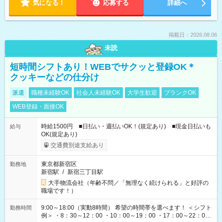
気になる！
応募する
詳細へ
掲載日：2026.08.06
未読
短時間シフトあり！WEBでサクッと登録OK＊
クッキーなどの仕分け
派遣
職種未経験OK
社会人未経験OK
大学生歓迎
ブランクOK
WEB登録・面接OK
時給1500円 ■日払い・週払いOK！(規定あり) ■現金日払いも
給与
OK(規定あり)
交通費別途支給あり
東京都新宿区
勤務地
新宿駅
/
新宿三丁目駅
大手物流会社（年齢不問／「無理なく続けられる」と好評の
職場です！）
9:00～18:00（実動8時間） 希望の時間帯を選べます！ ＜シフト
勤務時間
例＞ ・8：30～12：00 ・10：00～19：00 ・17：00～22：00