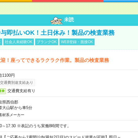
未読
与即払いOK！土日休み！製品の検査業務
K
社会人未経験OK
ブランクOK
WEB登録・面接OK
歓迎！座ってできるラクラク作業。製品の検査業務
1100円
交通費別途支給あり
交通費支給有り
通費
取県西伯郡
耆大山駅から車5分
素材系メーカー
:20～17:30 ※表記のうち実働8時間です。
期【ご応募から1週間以内(最短2日目)のスピード就業が可能】即日～