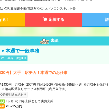
払いOK
/
履歴書不要
/
電話対応なし
/
パソコンスキル不要
なる！
応募する
詳
未読
し▼本通で一般事務
WEB登録・面接OK
430円】大手！駅チカ！本通でのお仕事
給1430円 月収例 20万円 時給1430円×実働7h×週5日×4週 ※月収例を保
。※給与即受取りサービス利用可（利用条件有）
交通費別途支給あり
1ヶ月3万円を上限として実費支給
通費
20～25万円
収例