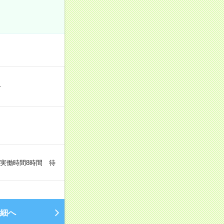
…
（実働時間8時間 待
細へ