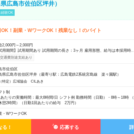
島県広島市佐伯区坪井）
経験OK
日OK！副業・WワークOK！残業なし！のバイト
2,000円～2,000円
試用期間】試用期間あり 試用期間の長さ：3ヶ月 雇用形態、給与は本採用時
交通費別途支給あり
島市佐伯区
島県広島市佐伯区坪井（最寄り駅：広島電鉄2系統宮島線 楽々園駅）
（特定）広域協会 CILあき
フト制
日あたりの実働時間：最大8時間/日 シフト例 勤務時間（日勤）・8時～18時 
休憩2時間）（日勤1回あたりの給与 2万円）
業・WワークOK
なる！
応募する
詳