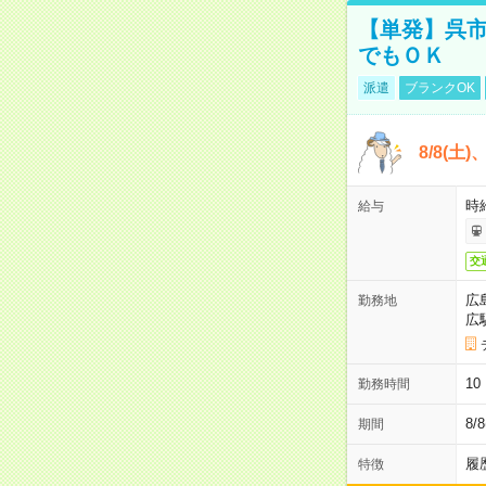
【単発】呉市
でもＯＫ
派遣
ブランクOK
8/8(土
時給
給与
交
広
勤務地
広
1
勤務時間
8/
期間
履
特徴