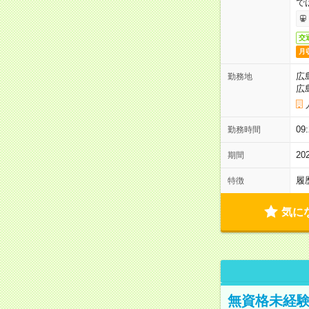
で
交
月
広
勤務地
広
0
勤務時間
2
期間
履
特徴
気に
無資格未経験