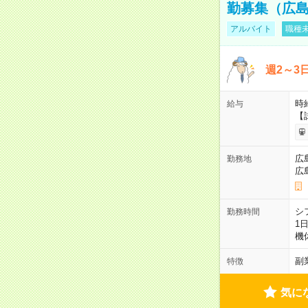
勤募集（広
アルバイト
職種未
週2～3
時給
給与
【
広
勤務地
広
シ
勤務時間
1
機
副
特徴
気に