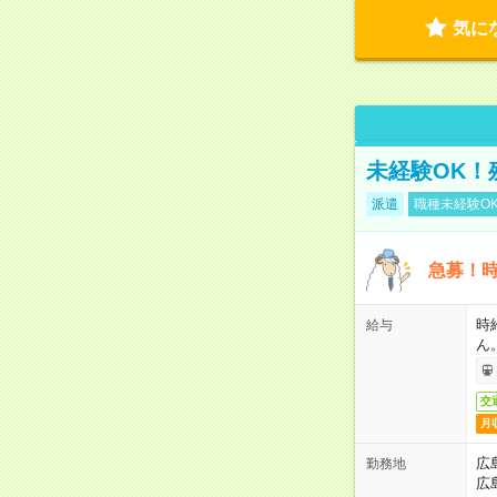
気に
未経験OK！
派遣
職種未経験O
急募！時
時
給与
ん
交
月
広
勤務地
広