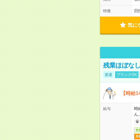
日
特徴
気に
残業ほぼな
派遣
ブランクOK
【時給1
時
給与
ん
交
月