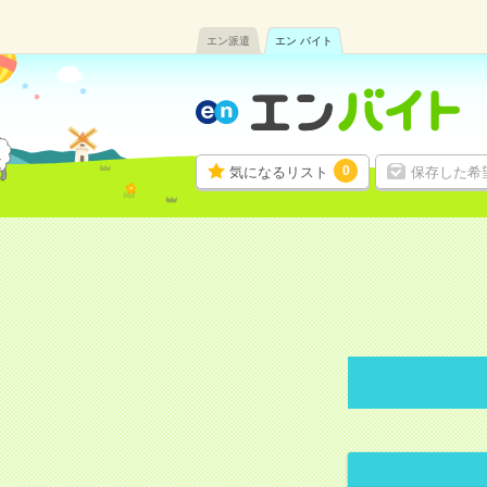
エン派遣
エン バイト
0
気になるリスト
保存した希