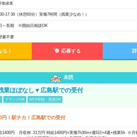
不動産業
9:30-17:30（休憩60分）実働7時間（残業少なめ！）
日～長期 ※開始日相談OK
歴書不要
なる！
応募する
詳
未読
残業ほぼなし▼広島駅での受付
K
ブランクOK
WEB登録・面接OK
00円！駅チカ！広島駅での受付
給1400円 月収例 21万円 時給1400円×実働7h30m×週5日×4週+残業5h 