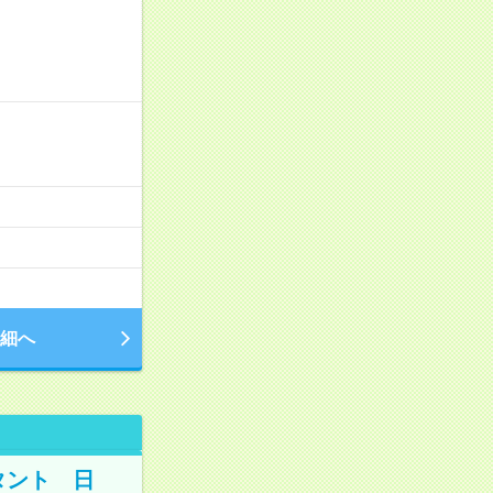
細へ
タント 日