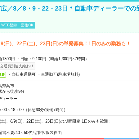
広／8／8・9・22・23日＊自動車ディーラーでの
WEB登録・面接OK
)、9(日)、22日(土)、23日(日)の単発募集！1日のみの勤務も！
1300円 ・日額：9,100円（時給1,300円×7時間）
交通費別途支給あり
・自転車通勤可 ・車通勤可(駐車場無料)
通費
島県呉市
駅から徒歩9分
ディーラー
0：00～18：00（休憩60分/実働7時間）
8(土)、8/9(日)、22日(土)、23日(日)の期間限定 1日のみも歓迎！
歴書不要
/
40～50代活躍中
/
服装自由