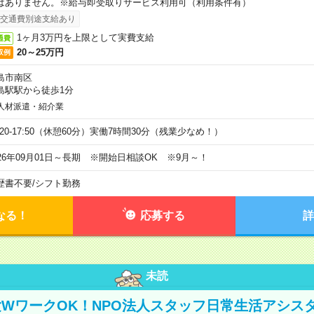
はありません。※給与即受取りサービス利用可（利用条件有）
交通費別途支給あり
1ヶ月3万円を上限として実費支給
通費
20～25万円
収例
島市南区
島駅駅から徒歩1分
人材派遣・紹介業
9:20-17:50（休憩60分）実働7時間30分（残業少なめ！）
026年09月01日～長期 ※開始日相談OK ※9月～！
歴書不要
/
シフト勤務
なる！
応募する
詳
未読
WワークOK！NPO法人スタッフ日常生活アシス