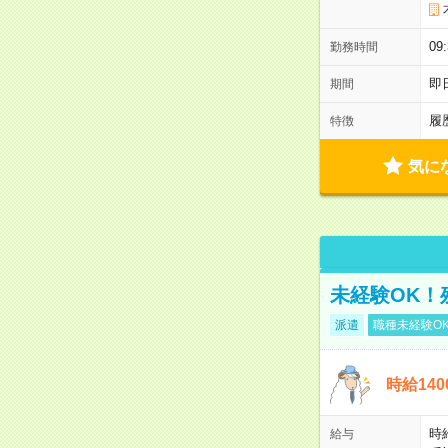
0
勤務時間
即
期間
履
特徴
気に
未経験OK！
派遣
職種未経験O
時給14
時
給与