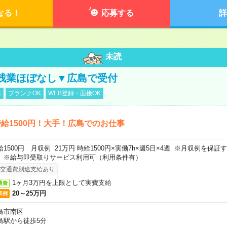
なる！
応募する
詳
未読
残業ほぼなし▼広島で受付
K
ブランクOK
WEB登録・面接OK
給1500円！大手！広島でのお仕事
給1500円 月収例 21万円 時給1500円×実働7h×週5日×4週 ※月収例を保
。※給与即受取りサービス利用可（利用条件有）
交通費別途支給あり
1ヶ月3万円を上限として実費支給
通費
20～25万円
収例
島市南区
島駅から徒歩5分