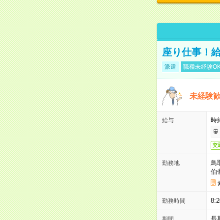
座り仕事！給
派遣
職種未経験O
未経験
時給
給与
交
鳥
勤務地
伯
8
勤務時間
長
期間