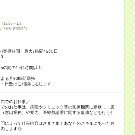
2/29～1/3)
より有給休暇付与
の実働時間：最大7時間45分/日
30
7:15の間の1日4時間以上
よる月90時間勤務
間・日数はご相談に応じます
学館でのお仕事／
館でのお仕事は、病院やクリニック等の医療機関に勤務し、患
応（窓口業務）や案内、医療費請求に関する事務などを行う仕
部門によって仕事内容はさまざま！あなたのスキルにあったお
案内します◎