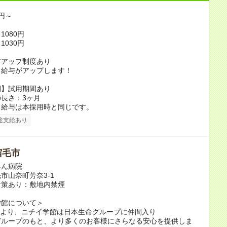
0円～
1080円
1030円
アアップ制度あり
り給与がアップします！
間】試用期間あり
長さ：3ヶ月
、給与は本採用時と同じです。
途支給あり
宿毛市
みん病院
市山奈町芳奈3-1
対策あり：敷地内禁煙
学館について＞
6月より、ニチイ学館は日本生命グループに仲間入り
グループのもと、より多くのお客様にさらなる安心を提供しま