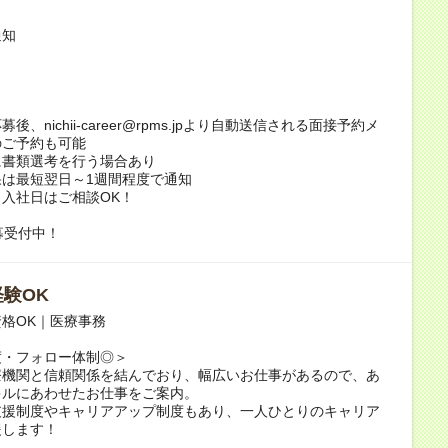
通知
後、nichii-career@rpms.jpより自動送信される面接予約メ
のご予約も可能
に書類選考を行う場合あり
は最短翌日～1週間程度で通知
入社日はご相談OK！
募受付中！
験OK
格OK｜医療事務
度・フォロー体制◎＞
療機関と信頼関係を結んでおり、幅広いお仕事があるので、あ
キルにあわせたお仕事をご案内。
支援制度やキャリアアップ制度もあり、一人ひとりのキャリア
援します！