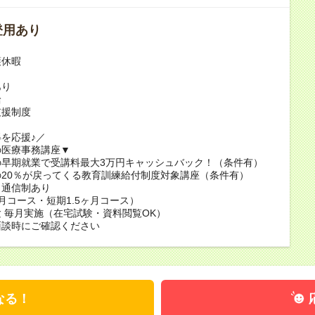
登用あり
護休暇
あり
給
支援制度
を応援♪／
の医療事務講座▼
の早期就業で受講料最大3万円キャッシュバック！（条件有）
20％が戻ってくる教育訓練給付制度対象講座（条件有）
・通信制あり
月コース・短期1.5ヶ月コース）
 毎月実施（在宅試験・資料閲覧OK）
面談時にご確認ください
なる！