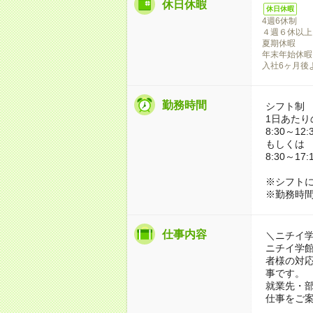
休日休暇
休日休暇
4週6休制
４週６休以上
夏期休暇
年末年始休暇（1
入社6ヶ月後
勤務時間
シフト制
1日あたり
8:30～12:
もしくは
8:30～1
※シフトに
※勤務時
仕事内容
＼ニチイ
ニチイ学
者様の対
事です。
就業先・
仕事をご