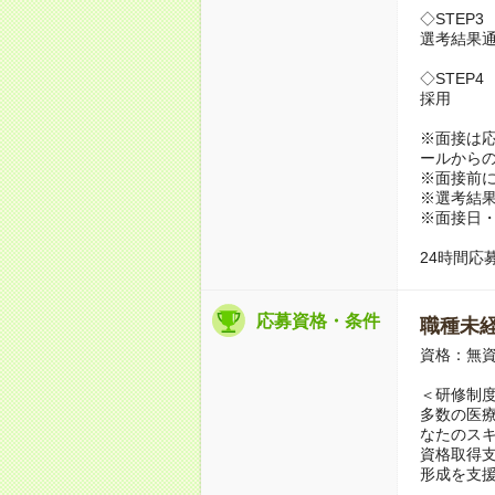
◇STEP3
選考結果
◇STEP4
採用
※面接は応募
ールから
※面接前
※選考結果
※面接日・
24時間応
応募資格・条件
職種未経
資格：無資
＜研修制
多数の医
なたのス
資格取得
形成を支