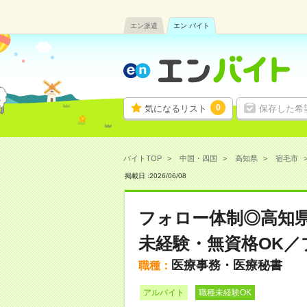
エン派遣
エン バイト
0
気になるリスト
保存した希
バイトTOP
中国・四国
高知県
宿毛市
掲載日 :
2026
/
06
/
08
フォロー体制◎高知県
未経験・無資格OK／
医療事務・医療秘書
職種：
アルバイト
職種未経験OK