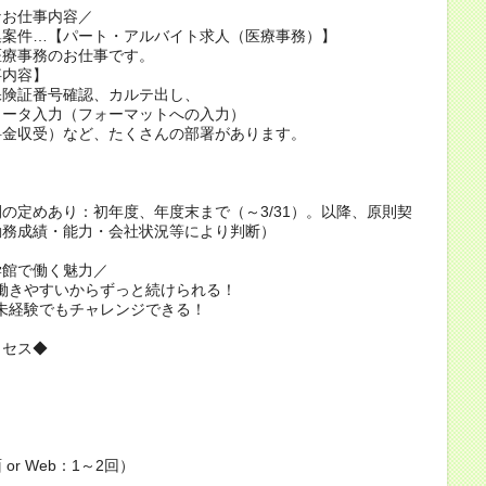
なお仕事内容／
集案件…【パート・アルバイト求人（医療事務）】
医療事務のお仕事です。
事内容】
保険証番号確認、カルテ出し、
ュータ入力（フォーマットへの入力）
料金収受）など、たくさんの部署があります。
：
の定めあり：初年度、年度末まで（～3/31）。以降、原則契
勤務成績・能力・会社状況等により判断）
学館で働く魅力／
t1：働きやすいからずっと続けられる！
t2：未経験でもチャレンジできる！
ロセス◆
or Web：1～2回）