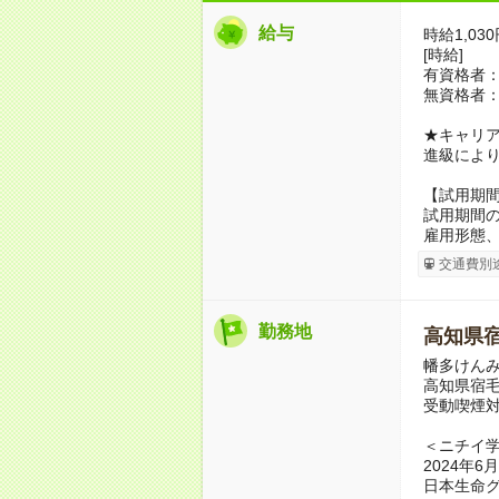
給与
時給1,03
[時給]
有資格者：
無資格者：
★キャリ
進級によ
【試用期
試用期間の
雇用形態
交通費別
勤務地
高知県
幡多けん
高知県宿毛
受動喫煙
＜ニチイ
2024年
日本生命