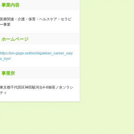
事業内容
医療関連・介護・保育・ヘルスケア・セラピ
ー事業
ホームページ
https://en-gage.net/nichiigakkan_career_saiy
o_iryo/
事業所
東京都千代田区神田駿河台4-6御茶ノ水ソラシ
ティ