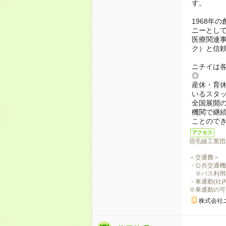
す。
1968年
ニーとし
医療関連事
ク）と信頼
ニチイは
◎
産休・育
いるスタ
全国展開
機関で継
ことので
アクセス
宿毛線工業団
＜交通費＞
・公共交通機関
※バス利用
・車通勤(社内
※車通勤の可
株式会社