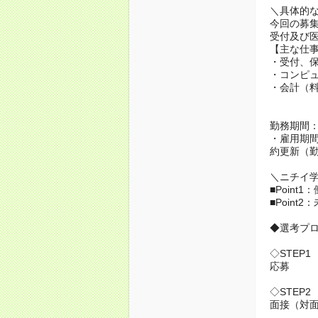
＼具体的
今回の募
受付及び
【主な仕
・受付、
・コンピ
・会計（
勤務期間
・雇用期間
約更新（
＼ニチイ
■Poin
■Poin
◆選考プ
◇STEP1
応募
◇STEP2
面接（対面 