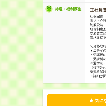
待遇・福利厚生
正社員
社保完備
育児・介
制服貸与
研修制度
交通費支
資格取得
＼資格取得
▼ニチイ
・受講後
・受講料の
※通学制
（標準3ヶ
※資格試験
※詳細は
気に