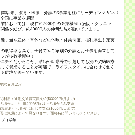
の創業以来、教育・医療・介護の3事業を柱にリーディングカンパ
て全国に事業を展開
業においては、現在約7000件の医療機関（病院・クリニッ
関係を結び、約40000人の仲間たちが働いています。
各種手当や産休・育休などの休暇・休業制度、福利厚生も充実
休の取得率も高く、子育てやご家族の介護とお仕事を両立して
ッフが多数活躍中！
のニチイだからこそ、結婚や転勤等で引越しても別の契約医療
続して就業することが可能で、ライフスタイルに合わせて働く
きる環境が整っています。
地駅 徒歩15分
利用：通勤交通費実費支給(50000円/月まで)
の場合は、利用区間が2㎞以上の場合のみ支給
規定あり)：距離に応じて支給(1600円/日まで)
否は施設によって異なります。面接時に問い合わせください。
ニチイ学館