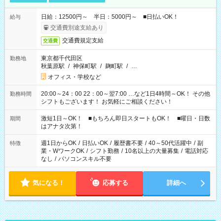
日給：12500円～ 半日：5000円～ ■日払いOK！
給与
交通費別途支給あり
交通費規定支給
交通費
東京都千代田区
勤務地
秋葉原駅
/
神保町駅
/
麹町駅
/
…
オフィス・学校など
20:00～24：00 22：00～翌7:00 …など1日4時間～OK！ その他
勤務時間
シフトもございます！ お気軽にご相談ください！
激短1日～OK！ ■もちろん即日スタートもOK！ ■曜日・日数
期間
はアナタ次第！
週1日からOK
/
日払いOK
/
履歴書不要
/
40～50代活躍中
/
副
特徴
業・WワークOK
/
シフト勤務
/
10名以上の大量募集
/
電話対応
なし
/
パソコンスキル不要
気になる！
応募する
詳細へ