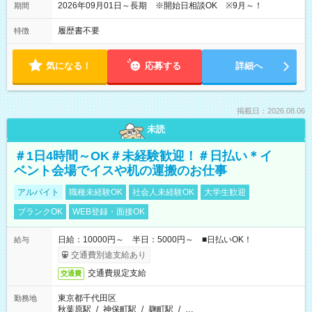
2026年09月01日～長期 ※開始日相談OK ※9月～！
期間
履歴書不要
特徴
気になる！
応募する
詳細へ
掲載日：2026.08.06
未読
＃1日4時間～OK＃未経験歓迎！＃日払い＊イ
ベント会場でイスや机の運搬のお仕事
アルバイト
職種未経験OK
社会人未経験OK
大学生歓迎
ブランクOK
WEB登録・面接OK
日給：10000円～ 半日：5000円～ ■日払いOK！
給与
交通費別途支給あり
交通費規定支給
交通費
東京都千代田区
勤務地
秋葉原駅
/
神保町駅
/
麹町駅
/
…