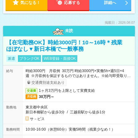
気になる！
応募する
詳細へ
掲載日：2026.08.07
未読
【在宅勤務OK】時給3000円！10～16時＊残業
ほぼなし▼新日本橋で一般事務
派遣
ブランクOK
WEB登録・面接OK
時給3000円 月収例 30万円 時給3000円×実働5h×週5日×4
給与
週 ※月収例を保証するものではありません。※給与即受取りサ
ービス利用可（利用条件有）
交通費別途支給あり
1ヶ月3万円を上限として実費支給
交通費
30万円～
月収例
東京都中央区
勤務地
新日本橋駅から徒歩3分
/
三越前駅から徒歩1分
サ－ビス
10:00-16:00（休憩60分）実働5時間（残業少なめ！）
勤務時間