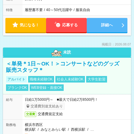
履歴書不要
/
40～50代活躍中
/
服装自由
特徴
気になる！
応募する
詳細へ
掲載日：2026.08.07
未読
＜単発＊1日～OK！＞コンサートなどのグッズ
販売スタッフ＊
アルバイト
職種未経験OK
社会人未経験OK
大学生歓迎
ブランクOK
WEB登録・面接OK
日給1万5000円～ ■最大で日給2万8500円！
給与
交通費別途支給あり
交通費規定支給
交通費
横浜市西区
勤務地
横浜駅
/
みなとみらい駅
/
西横浜駅
/
…