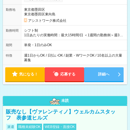
東京都墨田区
勤務地
東京都墨田区東向島
アシストワーク株式会社
シフト制
勤務時間
1日あたりの実働時間：最大15時間/日 ＜1週間の勤務例＞週3回
勤務 勤務：月・水・金 休み：火・木・土・日 好きな時にお仕事
可能です！ ※1日あたりの最大実働時間は日勤、夜勤共に勤務し
単発・1日のみOK
期間
た時間になります。
週1日からOK / 日払いOK / 副業・WワークOK / 10名以上の大量
特徴
募集
気になる！
応募する
詳細へ
未読
販売なし【ヴァレンティノ】ウェルカムスタッ
フ 表参道ヒルズ
派遣
職種未経験OK
WEB登録・面接OK