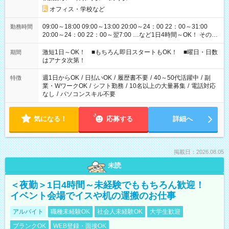
オフィス・学校など
09:00～18:00 09:00～13:00 20:00～24：00 22：00～31:00
勤務時間
20:00～24：00 22：00～翌7:00 …など1日4時間～OK！ その他
シフトもございます！ お気軽にご相談ください！
激短1日～OK！ ■もちろん即日スタートもOK！ ■曜日・日数
期間
はアナタ次第！
週1日からOK
/
日払いOK
/
履歴書不要
/
40～50代活躍中
/
副
特徴
業・WワークOK
/
シフト勤務
/
10名以上の大量募集
/
電話対応
なし
/
パソコンスキル不要
気になる！
応募する
詳細へ
掲載日：2026.08.05
未読
＜夜勤＞1日4時間～未経験でももちろん歓迎！
イベント会場でイスや机の運搬のお仕事
アルバイト
職種未経験OK
社会人未経験OK
大学生歓迎
ブランクOK
WEB登録・面接OK