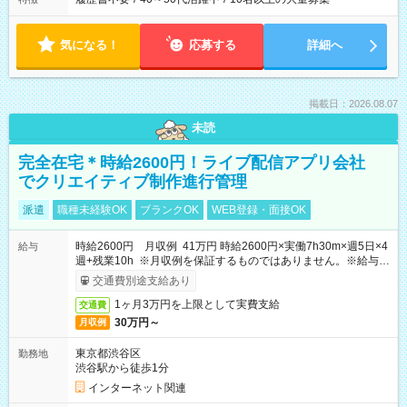
気になる！
応募する
詳細へ
掲載日：2026.08.07
未読
完全在宅＊時給2600円！ライブ配信アプリ会社
でクリエイティブ制作進行管理
派遣
職種未経験OK
ブランクOK
WEB登録・面接OK
時給2600円 月収例 41万円 時給2600円×実働7h30m×週5日×4
給与
週+残業10h ※月収例を保証するものではありません。※給与即
受取りサービス利用可（利用条件有）
交通費別途支給あり
1ヶ月3万円を上限として実費支給
交通費
30万円～
月収例
東京都渋谷区
勤務地
渋谷駅から徒歩1分
インターネット関連