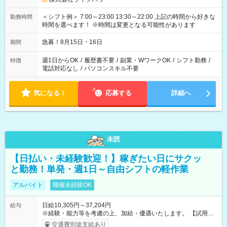
＜シフト例＞ 7:00～23:00 13:30～22:00 上記の時間から好きな
勤務時間
時間を選べます！ ※時間は変更となる可能性があります
急募！8月15日・16日
期間
週1日からOK
/
履歴書不要
/
副業・WワークOK
/
シフト勤務
/
特徴
電話対応なし
/
パソコンスキル不要
気になる！
応募する
詳細へ
未読
【日払い・未経験歓迎！】稼ぎたい日にサクッ
と勤務！単発・週1日～自由シフトの軽作業
アルバイト
職種未経験OK
日給10,305円～37,204円
給与
※経験・能力等を考慮の上、加給・優遇いたします。 【試用期
間】試用期間なし
交通費別途支給あり