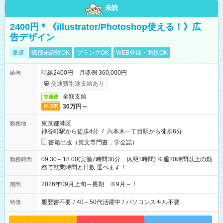
未読
2400円＊《illustrator/Photoshop使える！》広
告デザイン
派遣
職種未経験OK
ブランクOK
WEB登録・面接OK
時給2400円 月収例 360,000円
給与
交通費別途支給あり
全額支給
交通費
30万円～
月収例
東京都港区
勤務地
神谷町駅から徒歩4分
/
六本木一丁目駅から徒歩6分
書籍出版（英文専門書，学会誌）
09:30～18:00(実働7時間30分 休憩1時間) ※週20時間以上の勤
勤務時間
務で就業時間と日数 選べます！
2026年09月上旬～長期 ※9月～！
期間
履歴書不要
/
40～50代活躍中
/
パソコンスキル不要
特徴