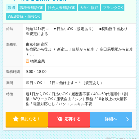
派遣
職種未経験OK
社会人未経験OK
大学生歓迎
ブランクOK
WEB登録・面接OK
時給1414円～ ▼日払いOK（規定あり） ■初勤務手当あり
給与
※規定による
東京都新宿区
勤務地
新宿駅から徒歩
/
新宿三丁目駅から徒歩
/
高田馬場駅から徒歩
/
…
物流企業
9:00～18:00
勤務時間
即日～OK！ 1日～働けます＾＾（規定あり）
期間
週1日からOK
/
日払いOK
/
履歴書不要
/
40～50代活躍中
/
副
特徴
業・WワークOK
/
服装自由
/
シフト勤務
/
10名以上の大量募
集
/
電話対応なし
/
パソコンスキル不要
気になる！
応募する
詳細へ