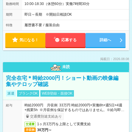
10:00-18:30（休憩60分）実働7時間30分
勤務時間
即日～長期 ※開始日相談OK
期間
履歴書不要
/
服装自由
特徴
気になる！
応募する
詳細へ
掲載日：2026.08.08
未読
完全在宅＊時給2000円！ショート動画の映像編
集やテロップ確認
派遣
ブランクOK
WEB登録・面接OK
時給2000円 月収例 33万円 時給2000円×実働8h×週5日×4週
給与
+残業5h ※月収例を保証するものではありません。※給与即受
取りサービス利用可（利用条件有）
交通費別途支給あり
1ヶ月3万円を上限として実費支給
交通費
30万円～
月収例