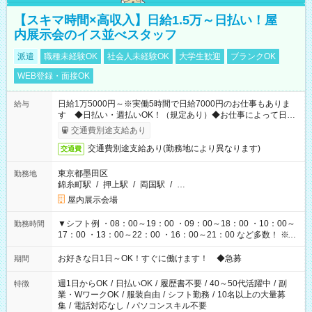
【スキマ時間×高収入】日給1.5万～日払い！屋
内展示会のイス並べスタッフ
派遣
職種未経験OK
社会人未経験OK
大学生歓迎
ブランクOK
WEB登録・面接OK
日給1万5000円～※実働5時間で日給7000円のお仕事もありま
給与
す ◆日払い・週払いOK！（規定あり）◆お仕事によって日給
も異なります
交通費別途支給あり
交通費別途支給あり(勤務地により異なります)
交通費
東京都墨田区
勤務地
錦糸町駅
/
押上駅
/
両国駅
/
…
屋内展示会場
▼シフト例 ・08：00～19：00 ・09：00～18：00 ・10：00～
勤務時間
17：00 ・13：00～22：00 ・16：00～21：00 など多数！ ※お
仕事により勤務時間が異なります
お好きな日1日～OK！すぐに働けます！ ◆急募
期間
週1日からOK
/
日払いOK
/
履歴書不要
/
40～50代活躍中
/
副
特徴
業・WワークOK
/
服装自由
/
シフト勤務
/
10名以上の大量募
集
/
電話対応なし
/
パソコンスキル不要