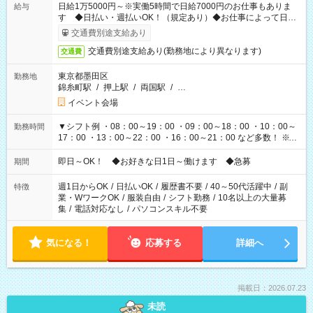
日給1万5000円～※実働5時間で日給7000円のお仕事もありま
給与
す ◆日払い・週払いOK！（規定あり）◆お仕事によって日給
も異なります
交通費別途支給あり
交通費別途支給あり(勤務地により異なります)
交通費
東京都墨田区
勤務地
錦糸町駅
/
押上駅
/
両国駅
/
…
イベント会場
▼シフト例 ・08：00～19：00 ・09：00～18：00 ・10：00～
勤務時間
17：00 ・13：00～22：00 ・16：00～21：00 など多数！ ※お
仕事により勤務時間が異なります
即日～OK！ ◆お好きな日1日～働けます ◆急募
期間
週1日からOK
/
日払いOK
/
履歴書不要
/
40～50代活躍中
/
副
特徴
業・WワークOK
/
服装自由
/
シフト勤務
/
10名以上の大量募
集
/
電話対応なし
/
パソコンスキル不要
気になる！
応募する
詳細へ
掲載日：2026.07.23
未読