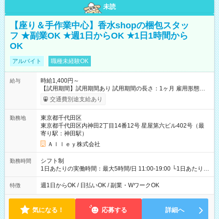
未読
【座り＆手作業中心】香水shopの梱包スタッ
フ ★副業OK ★週1日からOK ★1日1時間から
OK
アルバイト
職種未経験OK
時給1,400円～
給与
【試用期間】試用期間あり 試用期間の長さ：1ヶ月 雇用形態、
給与は本採用時と同じです。
交通費別途支給あり
東京都千代田区
勤務地
東京都千代田区内神田2丁目14番12号 星屋第六ビル402号（最
寄り駅：神田駅）
Ａｌｌｅｙ株式会社
シフト制
勤務時間
1日あたりの実働時間：最大5時間/日 11:00-19:00 └1日あたりの
実働時間：1-5時間 └上記の時間帯内であれば、いつでも勤務可
能！ └平日・土曜日の中で、お好きな曜日でご勤務いただけま
週1日からOK / 日払いOK / 副業・WワークOK
特徴
す！ 【シフト例】 ・11:00～14:00 ・16:30～19:00 ・13:00～
18:00 などのように、自由な働き方が可能なお仕事です！
気になる！
応募する
詳細へ