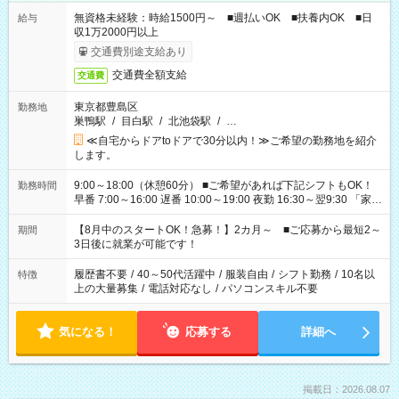
無資格未経験：時給1500円～ ■週払いOK ■扶養内OK ■日
給与
収1万2000円以上
交通費別途支給あり
交通費全額支給
交通費
東京都豊島区
勤務地
巣鴨駅
/
目白駅
/
北池袋駅
/
…
≪自宅からドアtoドアで30分以内！≫ご希望の勤務地を紹介
します。
9:00～18:00（休憩60分） ■ご希望があれば下記シフトもOK！
勤務時間
早番 7:00～16:00 遅番 10:00～19:00 夜勤 16:30～翌9:30 「家族
と休みを合わせたい」 「余裕を持って夕飯の準備がしたい」
「できれば残業はしたくない」 など、ご希望を教えてください
【8月中のスタートOK！急募！】2カ月～ ■ご応募から最短2～
期間
ね。 ※Wワーク希望の方へ 今ご覧のお仕事で希望する勤務時間
3日後に就業が可能です！
と、もう1つのお仕事の勤務時間。 合計で週40時間を超える場
合は応募できません。
履歴書不要
/
40～50代活躍中
/
服装自由
/
シフト勤務
/
10名以
特徴
上の大量募集
/
電話対応なし
/
パソコンスキル不要
気になる！
応募する
詳細へ
掲載日：2026.08.07