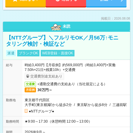
掲載日：2026.08.08
未読
【NTTグループ】＼フルリモOK／月56万↑モニ
タリング検討・検証など
派遣
ブランクOK
WEB登録・面接OK
時給3,400円【月収例】約569,000円（時給3,400円×実働
給与
7.50h×21日+残業10h）+交通費
交通費別途支給あり
○通勤交通費の支給あり（当社規定による）
交通費
30万円～
月収例
東京都千代田区
勤務地
大手町(東京都)駅から徒歩2分
/
東京駅から徒歩8分
/
三越前駅
●NTTグループ●
★9:00～17:30（休憩時間 12:00～13:00）
勤務時間
2026年9月～
期間