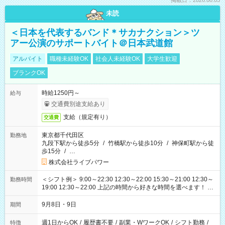
掲載日：2026.08.03
未読
＜日本を代表するバンド＊サカナクション＞ツ
アー公演のサポートバイト＠日本武道館
アルバイト
職種未経験OK
社会人未経験OK
大学生歓迎
ブランクOK
時給1250円～
給与
交通費別途支給あり
支給（規定有り）
交通費
東京都千代田区
勤務地
九段下駅から徒歩5分
/
竹橋駅から徒歩10分
/
神保町駅から徒
歩15分
/
…
株式会社ライブパワー
＜シフト例＞ 9:00～22:30 12:30～22:00 15:30～21:00 12:30～
勤務時間
19:00 12:30～22:00 上記の時間から好きな時間を選べます！ ※
時間は変更となる可能性があります
9月8日・9日
期間
週1日からOK
/
履歴書不要
/
副業・WワークOK
/
シフト勤務
/
特徴