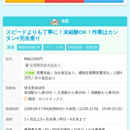
未読
スピードよりも丁寧に！未経験OK！作業はカン
タン×完全座り
派遣
職種未経験OK
ブランクOK
WEB登録・面接OK
時給1500円
給与
交通費別途支給あり
実費支給／当社規定あり。通勤交通費実費支払／上限4
交通費
万円／月※規定あり
埼玉県加須市
勤務地
加須駅から車10分
/
久喜駅から車20分
/
鴻巣駅から車20分
物流・ロジスティクス
(1)09:00-17:00(休憩60分) ※休憩（12:00-12:50、15:00-15:10）
勤務時間
1ヶ月以上3ヶ月未満／即日～9月末まで
期間
履歴書不要
/
40～50代活躍中
/
10名以上の大量募集
特徴