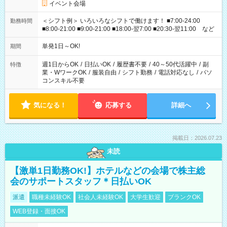
イベント会場
＜シフト例＞ いろいろなシフトで働けます！ ■7:00-24:00
勤務時間
■8:00-21:00 ■9:00-21:00 ■18:00-翌7:00 ■20:30-翌11:00 など
単発1日～OK!
期間
週1日からOK
/
日払いOK
/
履歴書不要
/
40～50代活躍中
/
副
特徴
業・WワークOK
/
服装自由
/
シフト勤務
/
電話対応なし
/
パソ
コンスキル不要
気になる！
応募する
詳細へ
掲載日：2026.07.23
未読
【激単1日勤務OK!】ホテルなどの会場で株主総
会のサポートスタッフ＊日払いOK
派遣
職種未経験OK
社会人未経験OK
大学生歓迎
ブランクOK
WEB登録・面接OK