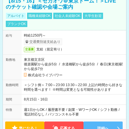
【8/15・16】＜セカオワ＠東京ドーム！＞LIVE
のチケット確認や会場ご案内
アルバイト
職種未経験OK
社会人未経験OK
大学生歓迎
ブランクOK
時給1250円～
給与
交通費別途支給あり
支給（規定有り）
交通費
東京都文京区
勤務地
後楽園駅から徒歩5分
/
水道橋駅から徒歩5分
/
春日(東京都)駅
から徒歩7分
株式会社ライブパワー
＜シフト例＞ 7:00～23:00 13:30～22:00 上記の時間から好きな
勤務時間
時間を選べます！ ※時間は変更となる可能性があります
8月15日・16日
期間
週1日からOK
/
履歴書不要
/
副業・WワークOK
/
シフト勤務
/
特徴
電話対応なし
/
パソコンスキル不要
気になる！
応募する
詳細へ