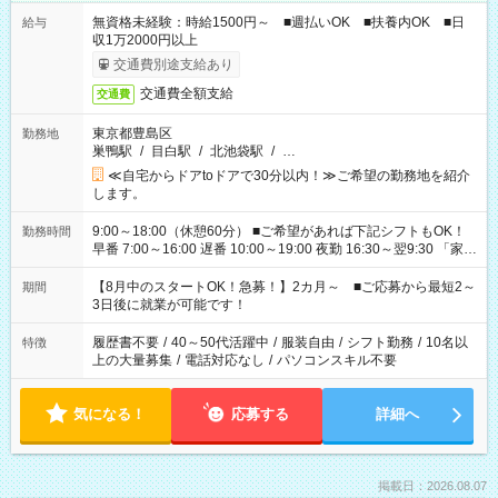
無資格未経験：時給1500円～ ■週払いOK ■扶養内OK ■日
給与
収1万2000円以上
交通費別途支給あり
交通費全額支給
交通費
東京都豊島区
勤務地
巣鴨駅
/
目白駅
/
北池袋駅
/
…
≪自宅からドアtoドアで30分以内！≫ご希望の勤務地を紹介
します。
9:00～18:00（休憩60分） ■ご希望があれば下記シフトもOK！
勤務時間
早番 7:00～16:00 遅番 10:00～19:00 夜勤 16:30～翌9:30 「家族
と休みを合わせたい」 「余裕を持って夕飯の準備がしたい」
「できれば残業はしたくない」 など、ご希望を教えてください
【8月中のスタートOK！急募！】2カ月～ ■ご応募から最短2～
期間
ね。 ※Wワーク希望の方へ 今ご覧のお仕事で希望する勤務時間
3日後に就業が可能です！
と、もう1つのお仕事の勤務時間。 合計で週40時間を超える場
合は応募できません。
履歴書不要
/
40～50代活躍中
/
服装自由
/
シフト勤務
/
10名以
特徴
上の大量募集
/
電話対応なし
/
パソコンスキル不要
気になる！
応募する
詳細へ
掲載日：2026.08.07