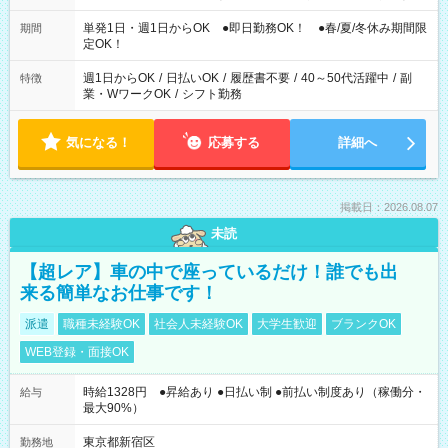
の希望OK
単発1日・週1日からOK ●即日勤務OK！ ●春/夏/冬休み期間限
期間
定OK！
週1日からOK
/
日払いOK
/
履歴書不要
/
40～50代活躍中
/
副
特徴
業・WワークOK
/
シフト勤務
気になる！
応募する
詳細へ
掲載日：2026.08.07
未読
【超レア】車の中で座っているだけ！誰でも出
来る簡単なお仕事です！
派遣
職種未経験OK
社会人未経験OK
大学生歓迎
ブランクOK
WEB登録・面接OK
時給1328円 ●昇給あり ●日払い制 ●前払い制度あり（稼働分・
給与
最大90%）
東京都新宿区
勤務地