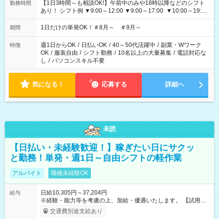
【1日3時間～も相談OK!】午前中のみや18時以降などのシフト
勤務時間
あり！ シフト例 ▼9:00～12:00 ▼9:00～17:00 ▼10:00～19:00
▼18:00～21:00
1日だけの単発OK！＃8月～ ＃9月～
期間
週1日からOK
/
日払いOK
/
40～50代活躍中
/
副業・Wワーク
特徴
OK
/
服装自由
/
シフト勤務
/
10名以上の大量募集
/
電話対応な
し
/
パソコンスキル不要
気になる！
応募する
詳細へ
未読
【日払い・未経験歓迎！】稼ぎたい日にサクッ
と勤務！単発・週1日～自由シフトの軽作業
アルバイト
職種未経験OK
日給10,305円～37,204円
給与
※経験・能力等を考慮の上、加給・優遇いたします。 【試用期
間】試用期間なし
交通費別途支給あり