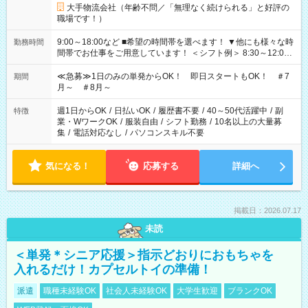
大手物流会社（年齢不問／「無理なく続けられる」と好評の
職場です！）
9:00～18:00など ■希望の時間帯を選べます！ ▼他にも様々な時
勤務時間
間帯でお仕事をご用意しています！ ＜シフト例＞ 8:30～12:00
17:00～22:00 13:00～22:00 22:00～翌6:00 など
≪急募≫1日のみの単発からOK！ 即日スタートもOK！ ＃7
期間
月～ ＃8月～
週1日からOK
/
日払いOK
/
履歴書不要
/
40～50代活躍中
/
副
特徴
業・WワークOK
/
服装自由
/
シフト勤務
/
10名以上の大量募
集
/
電話対応なし
/
パソコンスキル不要
気になる！
応募する
詳細へ
掲載日：2026.07.17
未読
＜単発＊シニア応援＞指示どおりにおもちゃを
入れるだけ！カプセルトイの準備！
派遣
職種未経験OK
社会人未経験OK
大学生歓迎
ブランクOK