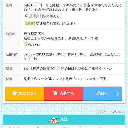
時給1800円 ※ご経験・スキルにより優遇 スマホでかんたんに
給与
前払いで給与が受け取れます（※上限、条件あり）
交通費別途支給あり
交通費全額支給（規定あり）
交通費
東京都新宿区
勤務地
新宿三丁目駅から徒歩2分
/
新宿(東京メトロ)駅
Valextra
09:30～20:30 実働7.5時間／休憩1.5時間 営業時間に合わせた
勤務時間
シフト制
3か月程度の短期予定 ※開始日はお気軽にご相談ください
期間
副業・WワークOK
/
シフト勤務
/
パソコンスキル不要
特徴
気になる！
応募する
詳細へ
掲載日：2026.08.09
未読