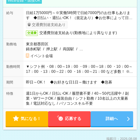
WEB登録・面接OK
日給1万5000円～※実働5時間で日給7000円のお仕事もありま
給与
す ◆日払い・週払いOK！（規定あり）◆お仕事によって日給
も異なります
交通費別途支給あり
交通費別途支給あり(勤務地により異なります)
交通費
東京都墨田区
勤務地
錦糸町駅
/
押上駅
/
両国駅
/
…
イベント会場
▼シフト例 ・08：00～19：00 ・09：00～18：00 ・10：00～
勤務時間
17：00 ・13：00～22：00 ・16：00～21：00 など多数！ ※お
仕事により勤務時間が異なります
即日～OK！ ◆お好きな日1日～働けます ◆急募
期間
週1日からOK
/
日払いOK
/
履歴書不要
/
40～50代活躍中
/
副
特徴
業・WワークOK
/
服装自由
/
シフト勤務
/
10名以上の大量募
集
/
電話対応なし
/
パソコンスキル不要
気になる！
応募する
詳細へ
掲載日：2026.08.08