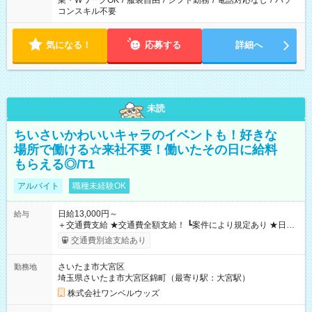
業・WワークOK
/
服装自由
/
シフト勤務
/
電話対応なし
/
パソ
コンスキル不要
気になる！
応募する
詳細へ
未読
ちいさいかわいいキャラのイベントも！好きな
場所で働ける☆来社不要！働いたその日に給料
もらえる◎/T1
アルバイト
職種未経験OK
日給13,000円～
給与
＋交通費支給 ★交通費全額支給！ ┗案件により規定あり ★日払
いOK！（規定あり） ┗働いたその日に現金GET♪ お仕事後はコ
交通費別途支給あり
ンビニATMから 日払い分を引き落とせます！ 【試用期間】試
用期間なし
さいたま市大宮区
勤務地
埼玉県さいたま市大宮区錦町（最寄り駅：大宮駅）
株式会社ワンベルウッズ