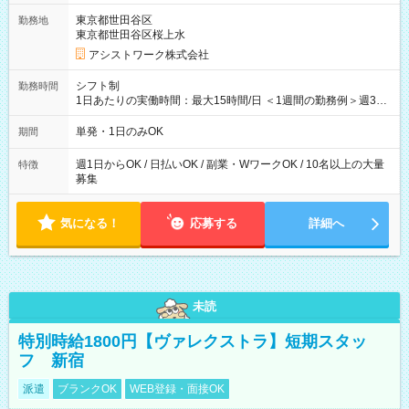
東京都世田谷区
勤務地
東京都世田谷区桜上水
アシストワーク株式会社
シフト制
勤務時間
1日あたりの実働時間：最大15時間/日 ＜1週間の勤務例＞週3回
勤務 勤務：月・水・金 休み：火・木・土・日 好きな時にお仕事
可能です！ ※1日あたりの最大実働時間は日勤、夜勤共に勤務し
単発・1日のみOK
期間
た時間になります。
週1日からOK / 日払いOK / 副業・WワークOK / 10名以上の大量
特徴
募集
気になる！
応募する
詳細へ
未読
特別時給1800円【ヴァレクストラ】短期スタッ
フ 新宿
派遣
ブランクOK
WEB登録・面接OK