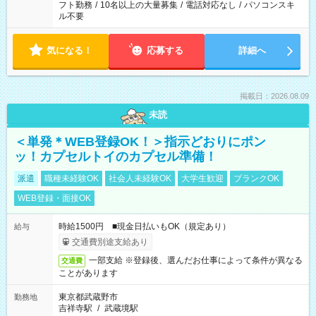
フト勤務
/
10名以上の大量募集
/
電話対応なし
/
パソコンスキ
ル不要
気になる！
応募する
詳細へ
掲載日：2026.08.09
未読
＜単発＊WEB登録OK！＞指示どおりにポン
ッ！カプセルトイのカプセル準備！
派遣
職種未経験OK
社会人未経験OK
大学生歓迎
ブランクOK
WEB登録・面接OK
時給1500円 ■現金日払いもOK（規定あり）
給与
交通費別途支給あり
一部支給 ※登録後、選んだお仕事によって条件が異なる
交通費
ことがあります
東京都武蔵野市
勤務地
吉祥寺駅
/
武蔵境駅