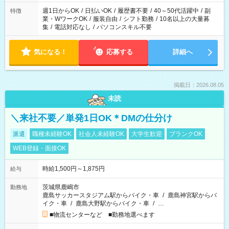
週1日からOK
/
日払いOK
/
履歴書不要
/
40～50代活躍中
/
副
特徴
業・WワークOK
/
服装自由
/
シフト勤務
/
10名以上の大量募
集
/
電話対応なし
/
パソコンスキル不要
気になる！
応募する
詳細へ
掲載日：2026.08.05
未読
＼来社不要／単発1日OK＊DMの仕分け
派遣
職種未経験OK
社会人未経験OK
大学生歓迎
ブランクOK
WEB登録・面接OK
時給1,500円～1,875円
給与
茨城県鹿嶋市
勤務地
鹿島サッカースタジアム駅からバイク・車
/
鹿島神宮駅からバ
イク・車
/
鹿島大野駅からバイク・車
/
…
■物流センターなど ■勤務地選べます