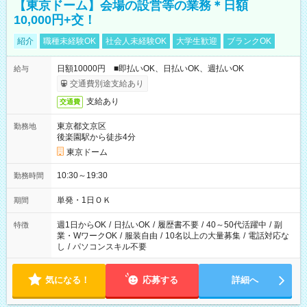
【東京ドーム】会場の設営等の業務＊日額
10,000円+交！
紹介
職種未経験OK
社会人未経験OK
大学生歓迎
ブランクOK
日額10000円 ■即払いOK、日払いOK、週払いOK
給与
交通費別途支給あり
支給あり
交通費
東京都文京区
勤務地
後楽園駅から徒歩4分
東京ドーム
10:30～19:30
勤務時間
単発・1日ＯＫ
期間
週1日からOK
/
日払いOK
/
履歴書不要
/
40～50代活躍中
/
副
特徴
業・WワークOK
/
服装自由
/
10名以上の大量募集
/
電話対応な
し
/
パソコンスキル不要
気になる！
応募する
詳細へ