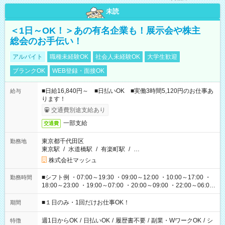
未読
＜1日～OK！＞あの有名企業も！展示会や株主
総会のお手伝い！
アルバイト
職種未経験OK
社会人未経験OK
大学生歓迎
ブランクOK
WEB登録・面接OK
■日給16,840円～ ■日払いOK ■実働3時間5,120円のお仕事あ
給与
ります！
交通費別途支給あり
一部支給
交通費
東京都千代田区
勤務地
東京駅
/
水道橋駅
/
有楽町駅
/
…
株式会社マッシュ
■シフト例 ・07:00～19:30 ・09:00～12:00 ・10:00～17:00 ・
勤務時間
18:00～23:00 ・19:00～07:00 ・20:00～09:00 ・22:00～06:00
etc ★最短で3時間で5,120円のお仕事から 15時間で2万円近く稼
げるお仕事も！ ご希望のお時間に合わせてご紹介！ ※シフトは
■１日のみ・1回だけお仕事OK！
期間
現場によって異なります。 ※勿論、休憩時間はあるのでご安心
ください！
週1日からOK
/
日払いOK
/
履歴書不要
/
副業・WワークOK
/
シ
特徴