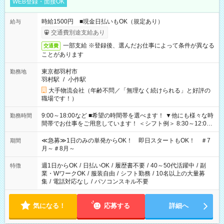
WEB登録・面接OK
時給1500円 ■現金日払いもOK（規定あり）
給与
交通費別途支給あり
一部支給 ※登録後、選んだお仕事によって条件が異なる
交通費
ことがあります
東京都羽村市
勤務地
羽村駅
/
小作駅
大手物流会社（年齢不問／「無理なく続けられる」と好評の
職場です！）
9:00～18:00など ■希望の時間帯を選べます！ ▼他にも様々な時
勤務時間
間帯でお仕事をご用意しています！ ＜シフト例＞ 8:30～12:00
17:00～22:00 13:00～22:00 22:00～翌6:00 など
≪急募≫1日のみの単発からOK！ 即日スタートもOK！ ＃7
期間
月～＃8月～
週1日からOK
/
日払いOK
/
履歴書不要
/
40～50代活躍中
/
副
特徴
業・WワークOK
/
服装自由
/
シフト勤務
/
10名以上の大量募
集
/
電話対応なし
/
パソコンスキル不要
気になる！
応募する
詳細へ