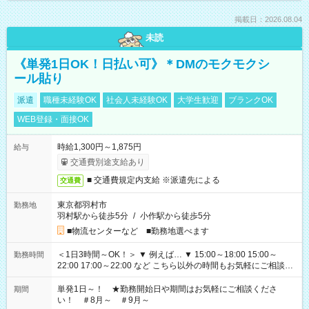
掲載日：2026.08.04
未読
《単発1日OK！日払い可》＊DMのモクモクシ
ール貼り
派遣
職種未経験OK
社会人未経験OK
大学生歓迎
ブランクOK
WEB登録・面接OK
時給1,300円～1,875円
給与
交通費別途支給あり
■ 交通費規定内支給 ※派遣先による
交通費
東京都羽村市
勤務地
羽村駅から徒歩5分
/
小作駅から徒歩5分
■物流センターなど ■勤務地選べます
＜1日3時間～OK！＞ ▼ 例えば… ▼ 15:00～18:00 15:00～
勤務時間
22:00 17:00～22:00 など こちら以外の時間もお気軽にご相談く
ださい！
単発1日～！ ★勤務開始日や期間はお気軽にご相談くださ
期間
い！ ＃8月～ ＃9月～