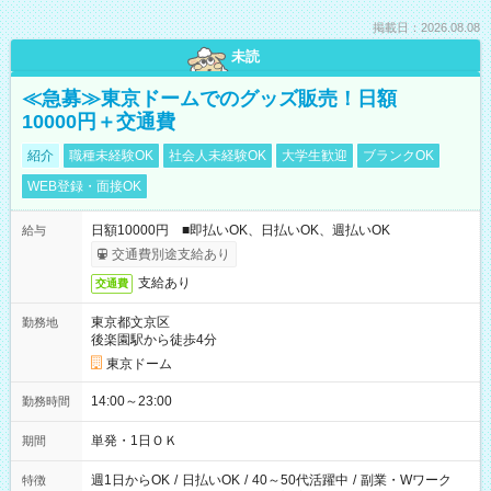
掲載日：2026.08.08
未読
≪急募≫東京ドームでのグッズ販売！日額
10000円＋交通費
紹介
職種未経験OK
社会人未経験OK
大学生歓迎
ブランクOK
WEB登録・面接OK
日額10000円 ■即払いOK、日払いOK、週払いOK
給与
交通費別途支給あり
支給あり
交通費
東京都文京区
勤務地
後楽園駅から徒歩4分
東京ドーム
14:00～23:00
勤務時間
単発・1日ＯＫ
期間
週1日からOK
/
日払いOK
/
40～50代活躍中
/
副業・Wワーク
特徴