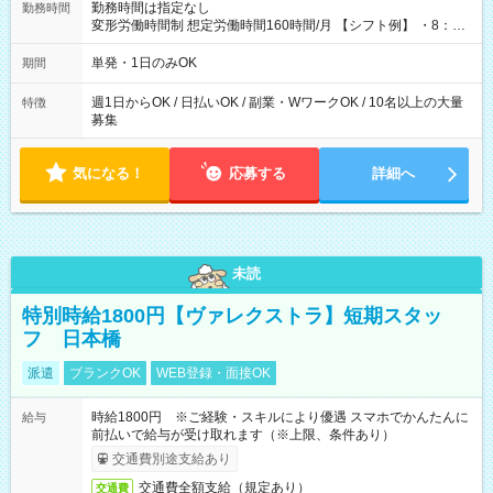
勤務時間は指定なし
勤務時間
変形労働時間制 想定労働時間160時間/月 【シフト例】 ・8：00
～21：00
単発・1日のみOK
期間
週1日からOK / 日払いOK / 副業・WワークOK / 10名以上の大量
特徴
募集
気になる！
応募する
詳細へ
未読
特別時給1800円【ヴァレクストラ】短期スタッ
フ 日本橋
派遣
ブランクOK
WEB登録・面接OK
時給1800円 ※ご経験・スキルにより優遇 スマホでかんたんに
給与
前払いで給与が受け取れます（※上限、条件あり）
交通費別途支給あり
交通費全額支給（規定あり）
交通費