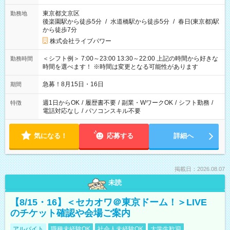
東京都文京区
勤務地
後楽園駅から徒歩5分
/
水道橋駅から徒歩5分
/
春日(東京都)駅
から徒歩7分
株式会社ライブパワー
＜シフト例＞ 7:00～23:00 13:30～22:00 上記の時間から好きな
勤務時間
時間を選べます！ ※時間は変更となる可能性があります
急募！8月15日・16日
期間
週1日からOK
/
履歴書不要
/
副業・WワークOK
/
シフト勤務
/
特徴
電話対応なし
/
パソコンスキル不要
気になる！
応募する
詳細へ
掲載日：2026.08.07
未読
【8/15・16】＜セカオワ＠東京ドーム！＞LIVE
のチケット確認や会場ご案内
アルバイト
職種未経験OK
社会人未経験OK
大学生歓迎