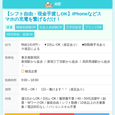
未読
【シフト自由・現金手渡しOK】iPhoneなどス
マホの充電を繋げるだけ！
派遣
職種未経験OK
社会人未経験OK
大学生歓迎
ブランクOK
WEB登録・面接OK
時給1414円～ ▼日払いOK（規定あり） ■初勤務手当あり
給与
※規定による
東京都新宿区
勤務地
新宿駅から徒歩
/
新宿三丁目駅から徒歩
/
高田馬場駅から徒歩
/
…
物流企業
9:00～18:00
勤務時間
即日～OK！ 1日～働けます＾＾（規定あり）
期間
週1日からOK
/
日払いOK
/
履歴書不要
/
40～50代活躍中
/
副
特徴
業・WワークOK
/
服装自由
/
シフト勤務
/
10名以上の大量募
集
/
電話対応なし
/
パソコンスキル不要