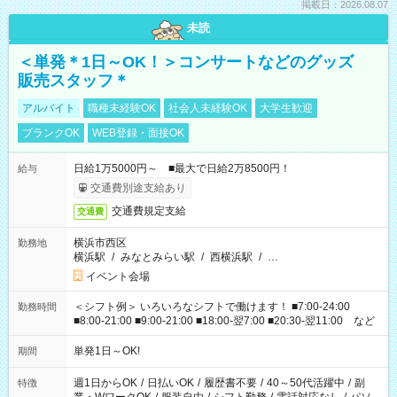
掲載日：2026.08.07
未読
＜単発＊1日～OK！＞コンサートなどのグッズ
販売スタッフ＊
アルバイト
職種未経験OK
社会人未経験OK
大学生歓迎
ブランクOK
WEB登録・面接OK
日給1万5000円～ ■最大で日給2万8500円！
給与
交通費別途支給あり
交通費規定支給
交通費
横浜市西区
勤務地
横浜駅
/
みなとみらい駅
/
西横浜駅
/
…
イベント会場
＜シフト例＞ いろいろなシフトで働けます！ ■7:00-24:00
勤務時間
■8:00-21:00 ■9:00-21:00 ■18:00-翌7:00 ■20:30-翌11:00 など
単発1日～OK!
期間
週1日からOK
/
日払いOK
/
履歴書不要
/
40～50代活躍中
/
副
特徴