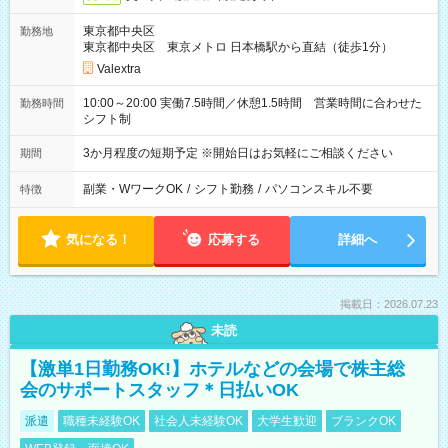
東京都中央区
勤務地
東京都中央区 東京メトロ 日本橋駅から直結（徒歩1分）
Valextra
10:00～20:00 実働7.5時間／休憩1.5時間 営業時間に合わせた
勤務時間
シフト制
3か月程度の短期予定 ※開始日はお気軽にご相談ください
期間
副業・WワークOK
/
シフト勤務
/
パソコンスキル不要
特徴
気になる！
応募する
詳細へ
掲載日：2026.07.23
未読
【激単1日勤務OK!】ホテルなどの会場で株主総
会のサポートスタッフ＊日払いOK
派遣
職種未経験OK
社会人未経験OK
大学生歓迎
ブランクOK