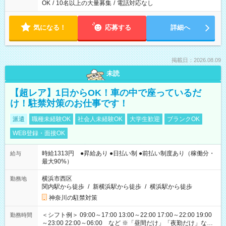
OK
/
10名以上の大量募集
/
電話対応なし
気になる！
応募する
詳細へ
掲載日：2026.08.09
未読
【超レア】1日からOK！車の中で座っているだ
け！駐禁対策のお仕事です！
派遣
職種未経験OK
社会人未経験OK
大学生歓迎
ブランクOK
WEB登録・面接OK
時給1313円 ●昇給あり ●日払い制 ●前払い制度あり（稼働分・
給与
最大90%）
横浜市西区
勤務地
関内駅から徒歩
/
新横浜駅から徒歩
/
横浜駅から徒歩
神奈川の駐禁対策
＜シフト例＞ 09:00～17:00 13:00～22:00 17:00～22:00 19:00
勤務時間
～23:00 22:00～06:00 など ※「昼間だけ」「夜勤だけ」など