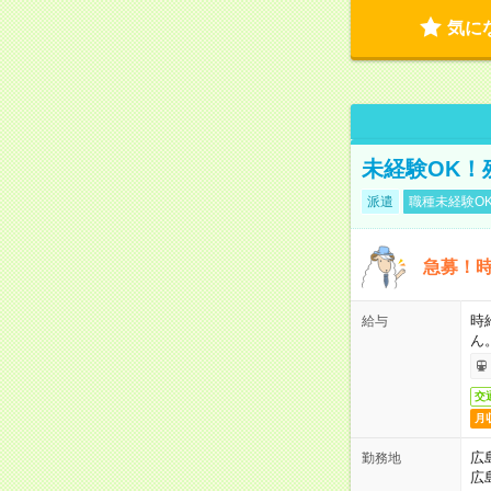
気に
未経験OK！
派遣
職種未経験O
急募！時
時
給与
ん
交
月
広
勤務地
広