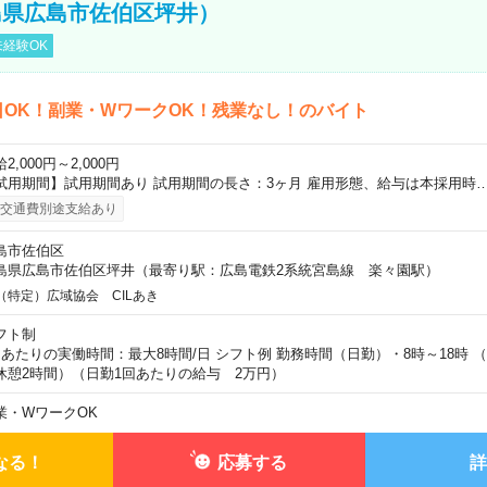
島県広島市佐伯区坪井）
経験OK
日OK！副業・WワークOK！残業なし！のバイト
2,000円～2,000円
試用期間】試用期間あり 試用期間の長さ：3ヶ月 雇用形態、給与は本採用時
交通費別途支給あり
島市佐伯区
島県広島市佐伯区坪井（最寄り駅：広島電鉄2系統宮島線 楽々園駅）
（特定）広域協会 CILあき
フト制
日あたりの実働時間：最大8時間/日 シフト例 勤務時間（日勤）・8時～18時 
休憩2時間）（日勤1回あたりの給与 2万円）
業・WワークOK
なる！
応募する
詳