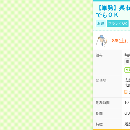
【単発】呉市
でもＯＫ
派遣
ブランクOK
8/8(土
時給
給与
交
広
勤務地
広
1
勤務時間
8/
期間
履
特徴