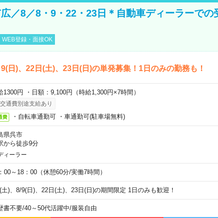
広／8／8・9・22・23日＊自動車ディーラーでの
WEB登録・面接OK
)、9(日)、22日(土)、23日(日)の単発募集！1日のみの勤務も！
1300円 ・日額：9,100円（時給1,300円×7時間）
交通費別途支給あり
・自転車通勤可 ・車通勤可(駐車場無料)
通費
島県呉市
駅から徒歩9分
ディーラー
0：00～18：00（休憩60分/実働7時間）
8(土)、8/9(日)、22日(土)、23日(日)の期間限定 1日のみも歓迎！
歴書不要
/
40～50代活躍中
/
服装自由