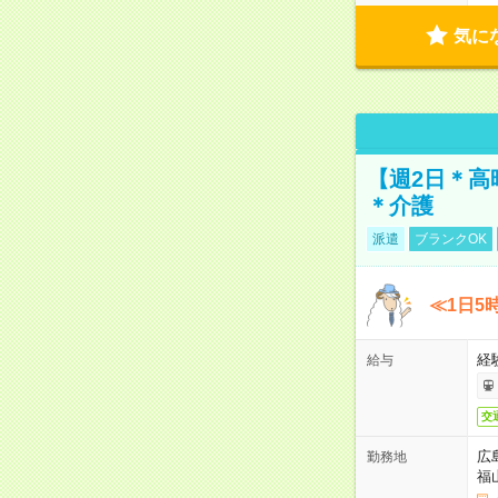
気に
【週2日＊高
＊介護
派遣
ブランクOK
≪1日5
経
給与
交
広
勤務地
福