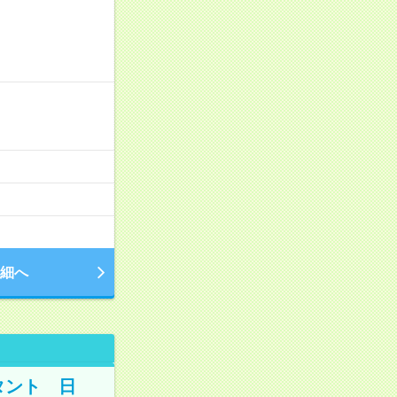
細へ
タント 日