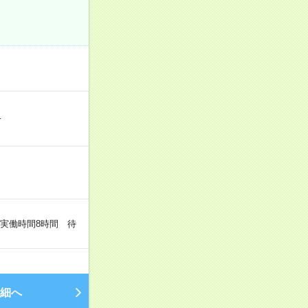
…
（実働時間8時間 待
細へ