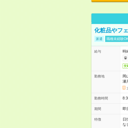
化粧品やフェ
派遣
職種未経験O
時給
給与
交
岡
勤務地
瀬
8:
勤務時間
即
期間
日
特徴
な