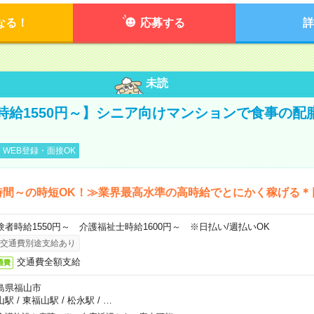
なる！
応募する
詳
未読
時給1550円～】シニア向けマンションで食事の配
WEB登録・面接OK
時間～の時短OK！≫業界最高水準の高時給でとにかく稼げる＊
験者時給1550円～ 介護福祉士時給1600円～ ※日払い/週払いOK
交通費別途支給あり
交通費全額支給
通費
島県福山市
山駅
/
東福山駅
/
松永駅
/
…