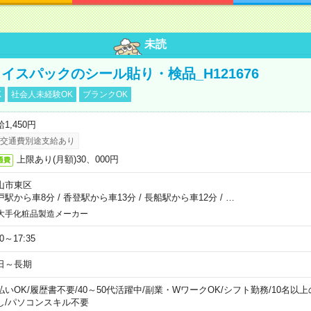
未読
イスパックのシール貼り・検品_H121676
K
社会人未経験OK
ブランクOK
1,450円
交通費別途支給あり
上限あり(月額)30、000円
通費
山市東区
戸駅から車8分
/
香登駅から車13分
/
長船駅から車12分
/
…
大手化粧品製造メーカー
30～17:35
日～長期
払いOK
/
履歴書不要
/
40～50代活躍中
/
副業・WワークOK
/
シフト勤務
/
10名以
し
/
パソコンスキル不要