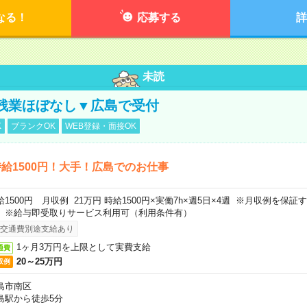
なる！
応募する
詳
未読
残業ほぼなし▼広島で受付
K
ブランクOK
WEB登録・面接OK
給1500円！大手！広島でのお仕事
給1500円 月収例 21万円 時給1500円×実働7h×週5日×4週 ※月収例を保
。※給与即受取りサービス利用可（利用条件有）
交通費別途支給あり
1ヶ月3万円を上限として実費支給
通費
20～25万円
収例
島市南区
島駅から徒歩5分