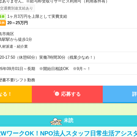
はありません。※給与即受取りサービス利用可（利用条件有）
交通費別途支給あり
1ヶ月3万円を上限として実費支給
通費
20～25万円
収例
島市南区
島駅駅から徒歩1分
人材派遣・紹介業
9:20-17:50（休憩60分）実働7時間30分（残業少なめ！）
026年09月01日～長期 ※開始日相談OK ※9月～！
歴書不要
/
シフト勤務
なる！
応募する
詳
未読
WワークOK！NPO法人スタッフ日常生活アシス