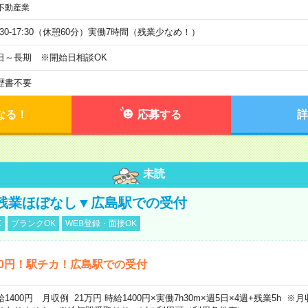
不動産業
9:30-17:30（休憩60分）実働7時間（残業少なめ！）
日～長期 ※開始日相談OK
歴書不要
なる！
応募する
詳
未読
残業ほぼなし▼広島駅での受付
K
ブランクOK
WEB登録・面接OK
00円！駅チカ！広島駅での受付
給1400円 月収例 21万円 時給1400円×実働7h30m×週5日×4週+残業5h 