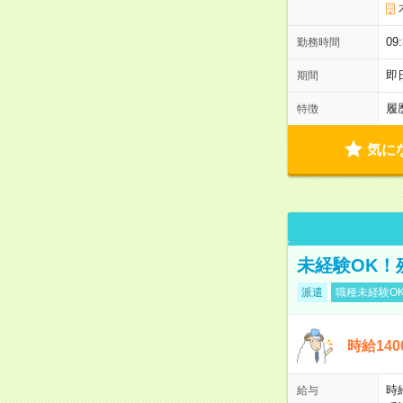
0
勤務時間
即
期間
履
特徴
気に
未経験OK！
派遣
職種未経験O
時給14
時
給与