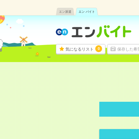
エン派遣
エン バイト
0
気になるリスト
保存した希