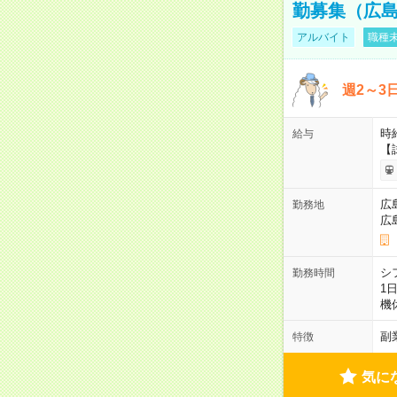
勤募集（広
アルバイト
職種未
週2～3
時給
給与
【
広
勤務地
広
シ
勤務時間
1
機
副
特徴
気に