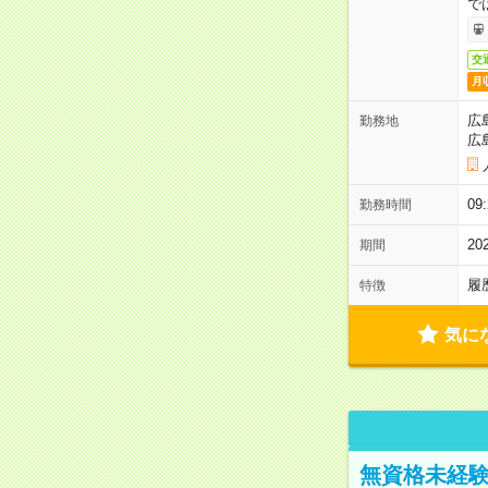
で
交
月
広
勤務地
広
0
勤務時間
2
期間
履
特徴
気に
無資格未経験