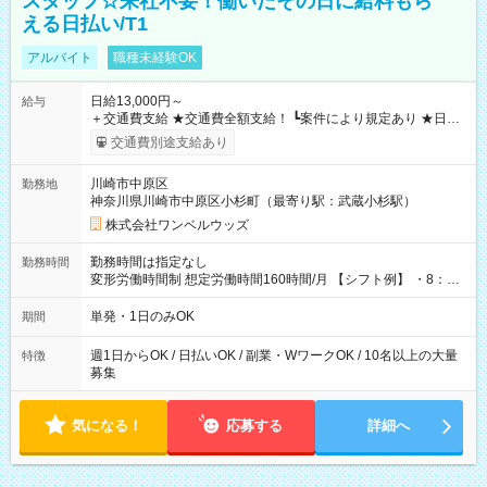
スタッフ☆来社不要！働いたその日に給料もら
える日払い/T1
アルバイト
職種未経験OK
日給13,000円～
給与
＋交通費支給 ★交通費全額支給！ ┗案件により規定あり ★日払
いOK！（規定あり） ┗働いたその日に現金GET♪ お仕事後はコ
交通費別途支給あり
ンビニATMから 日払い分を引き落とせます！ 【試用期間】試
用期間なし
川崎市中原区
勤務地
神奈川県川崎市中原区小杉町（最寄り駅：武蔵小杉駅）
株式会社ワンベルウッズ
勤務時間は指定なし
勤務時間
変形労働時間制 想定労働時間160時間/月 【シフト例】 ・8：00
～21：00
単発・1日のみOK
期間
週1日からOK / 日払いOK / 副業・WワークOK / 10名以上の大量
特徴
募集
気になる！
応募する
詳細へ