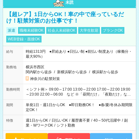
未読
【超レア】1日からOK！車の中で座っているだ
け！駐禁対策のお仕事です！
派遣
職種未経験OK
社会人未経験OK
大学生歓迎
ブランクOK
WEB登録・面接OK
時給1313円 ●昇給あり ●日払い制 ●前払い制度あり（稼働分・
給与
最大90%）
横浜市西区
勤務地
関内駅から徒歩
/
新横浜駅から徒歩
/
横浜駅から徒歩
神奈川の駐禁対策
＜シフト例＞ 09:00～17:00 13:00～22:00 17:00～22:00 19:00
勤務時間
～23:00 22:00～06:00 など ※「昼間だけ」「夜勤だけ」など
の希望OK
単発1日・週1日からOK ●即日勤務OK！ ●春/夏/冬休み期間限
期間
定OK！
週1日からOK
/
日払いOK
/
履歴書不要
/
40～50代活躍中
/
副
特徴
業・WワークOK
/
シフト勤務