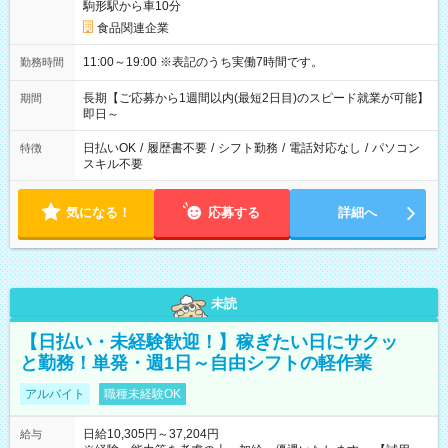
駒形駅から車10分
食品関連企業
11:00～19:00 ※表記のうち実働7時間です。
勤務時間
長期【ご応募から1週間以内(最短2日目)のスピード就業が可能】
期間
即日～
日払いOK
/
履歴書不要
/
シフト勤務
/
電話対応なし
/
パソコン
特徴
スキル不要
気になる！
応募する
詳細へ
未読
【日払い・未経験歓迎！】稼ぎたい日にサクッ
と勤務！単発・週1日～自由シフトの軽作業
アルバイト
職種未経験OK
日給10,305円～37,204円
給与