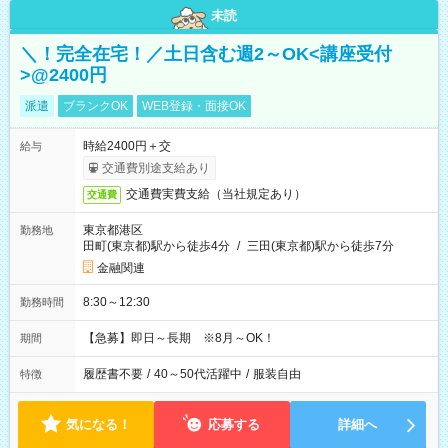
未読
＼！完全在宅！／土日含む週2～OK<講座受付
>@2400円
派遣
ブランクOK
WEB登録・面接OK
時給2400円＋交
給与
交通費別途支給あり
交通費実費支給（当社規定あり）
交通費
東京都港区
勤務地
田町(東京都)駅から徒歩4分
/
三田(東京都)駅から徒歩7分
金融関連
8:30～12:30
勤務時間
【急募】即日～長期 ※8月～OK！
期間
履歴書不要
/
40～50代活躍中
/
服装自由
特徴
気になる！
応募する
詳細へ