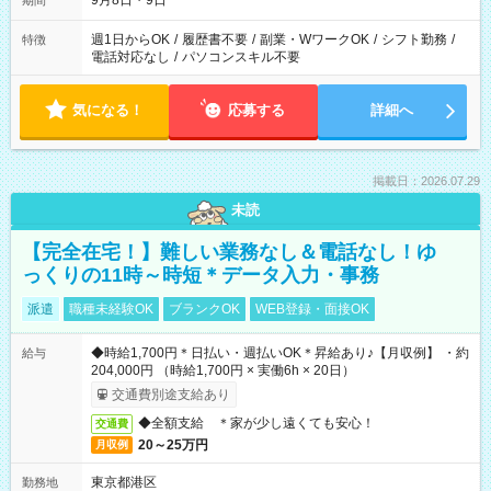
9月8日・9日
期間
週1日からOK
/
履歴書不要
/
副業・WワークOK
/
シフト勤務
/
特徴
電話対応なし
/
パソコンスキル不要
気になる！
応募する
詳細へ
掲載日：2026.07.29
未読
【完全在宅！】難しい業務なし＆電話なし！ゆ
っくりの11時～時短＊データ入力・事務
派遣
職種未経験OK
ブランクOK
WEB登録・面接OK
◆時給1,700円＊日払い・週払いOK＊昇給あり♪【月収例】 ・約
給与
204,000円 （時給1,700円 × 実働6h × 20日）
交通費別途支給あり
◆全額支給 ＊家が少し遠くても安心！
交通費
20～25万円
月収例
東京都港区
勤務地