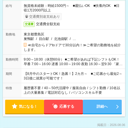
無資格未経験：時給1500円～ ■週払いOK ■扶養内OK ■日
給与
収1万2000円以上
交通費別途支給あり
交通費全額支給
交通費
東京都豊島区
勤務地
巣鴨駅
/
目白駅
/
北池袋駅
/
…
≪自宅からドアtoドアで30分以内！≫ご希望の勤務地を紹介
します。
9:00～18:00（休憩60分） ■ご希望があれば下記シフトもOK！
勤務時間
早番 7:00～16:00 遅番 10:00～19:00 夜勤 16:30～翌9:30 「家族
と休みを合わせたい」 「余裕を持って夕飯の準備がしたい」
「できれば残業はしたくない」 など、ご希望を教えてください
【8月中のスタートOK！急募！】2カ月～ ■ご応募から最短2～
期間
ね。 ※Wワーク希望の方へ 今ご覧のお仕事で希望する勤務時間
3日後に就業が可能です！
と、もう1つのお仕事の勤務時間。 合計で週40時間を超える場
合は応募できません。
履歴書不要
/
40～50代活躍中
/
服装自由
/
シフト勤務
/
10名以
特徴
上の大量募集
/
電話対応なし
/
パソコンスキル不要
気になる！
応募する
詳細へ
掲載日：2026.08.06