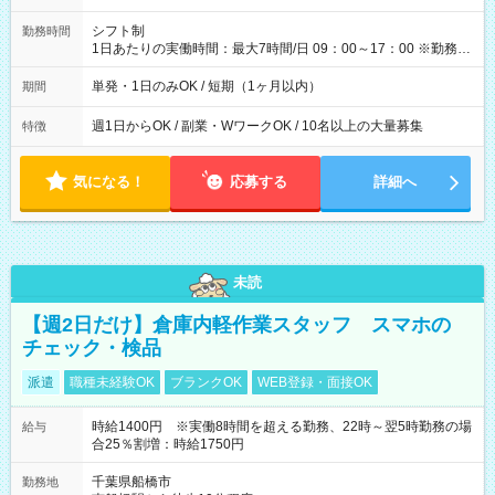
円（役割手当＋100円）×6時間＝日収8,400円＋交通費 【試用期
間】試用期間なし
シフト制
勤務時間
1日あたりの実働時間：最大7時間/日 09：00～17：00 ※勤務時
間は 試験により異なります。
単発・1日のみOK / 短期（1ヶ月以内）
期間
週1日からOK / 副業・WワークOK / 10名以上の大量募集
特徴
気になる！
応募する
詳細へ
未読
【週2日だけ】倉庫内軽作業スタッフ スマホの
チェック・検品
派遣
職種未経験OK
ブランクOK
WEB登録・面接OK
時給1400円 ※実働8時間を超える勤務、22時～翌5時勤務の場
給与
合25％割増：時給1750円
千葉県船橋市
勤務地