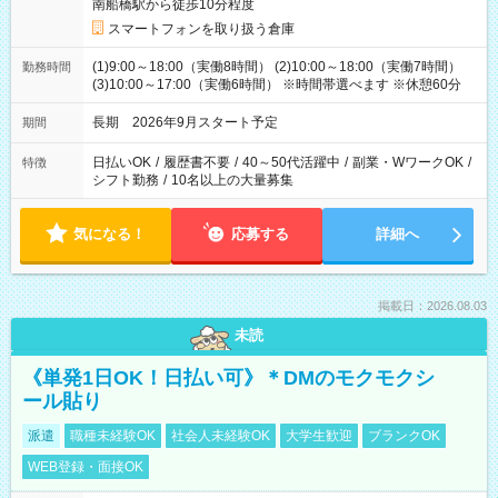
南船橋駅から徒歩10分程度
スマートフォンを取り扱う倉庫
(1)9:00～18:00（実働8時間） (2)10:00～18:00（実働7時間）
勤務時間
(3)10:00～17:00（実働6時間） ※時間帯選べます ※休憩60分
長期 2026年9月スタート予定
期間
日払いOK
/
履歴書不要
/
40～50代活躍中
/
副業・WワークOK
/
特徴
シフト勤務
/
10名以上の大量募集
気になる！
応募する
詳細へ
掲載日：2026.08.03
未読
《単発1日OK！日払い可》＊DMのモクモクシ
ール貼り
派遣
職種未経験OK
社会人未経験OK
大学生歓迎
ブランクOK
WEB登録・面接OK