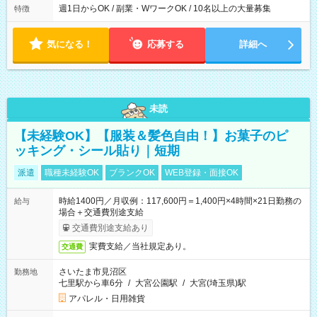
週1日からOK / 副業・WワークOK / 10名以上の大量募集
特徴
気になる！
応募する
詳細へ
未読
【未経験OK】【服装＆髪色自由！】お菓子のピ
ッキング・シール貼り｜短期
派遣
職種未経験OK
ブランクOK
WEB登録・面接OK
時給1400円／月収例：117,600円＝1,400円×4時間×21日勤務の
給与
場合＋交通費別途支給
交通費別途支給あり
実費支給／当社規定あり。
交通費
さいたま市見沼区
勤務地
七里駅から車6分
/
大宮公園駅
/
大宮(埼玉県)駅
アパレル・日用雑貨