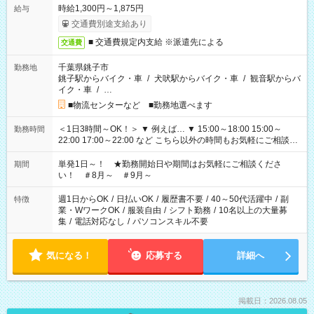
時給1,300円～1,875円
給与
交通費別途支給あり
■ 交通費規定内支給 ※派遣先による
交通費
千葉県銚子市
勤務地
銚子駅からバイク・車
/
犬吠駅からバイク・車
/
観音駅からバ
イク・車
/
…
■物流センターなど ■勤務地選べます
＜1日3時間～OK！＞ ▼ 例えば… ▼ 15:00～18:00 15:00～
勤務時間
22:00 17:00～22:00 など こちら以外の時間もお気軽にご相談く
ださい！
単発1日～！ ★勤務開始日や期間はお気軽にご相談くださ
期間
い！ ＃8月～ ＃9月～
週1日からOK
/
日払いOK
/
履歴書不要
/
40～50代活躍中
/
副
特徴
業・WワークOK
/
服装自由
/
シフト勤務
/
10名以上の大量募
集
/
電話対応なし
/
パソコンスキル不要
気になる！
応募する
詳細へ
掲載日：2026.08.05