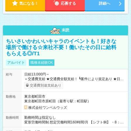
気になる！
応募する
詳細へ
未読
ちいさいかわいいキャラのイベントも！好きな
場所で働ける☆来社不要！働いたその日に給料
もらえる◎/T1
アルバイト
職種未経験OK
日給13,000円～
給与
＋交通費支給 ★交通費全額支給！ ┗案件により規定あり ★日払
いOK！（規定あり） ┗働いたその日に現金GET♪ お仕事後はコ
交通費別途支給あり
ンビニATMから 日払い分を引き落とせます！ 【試用期間】試
用期間なし
東京都町田市
勤務地
東京都町田市原町田（最寄り駅：町田駅）
株式会社ワンベルウッズ
勤務時間は指定なし
勤務時間
変形労働時間制 想定労働時間160時間/月 【シフト例】 ・8：00
～21：00