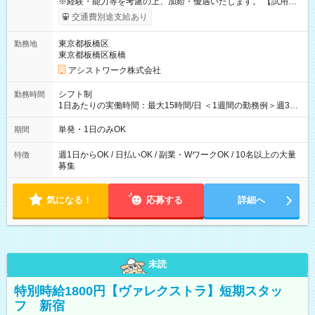
※経験・能力等を考慮の上、加給・優遇いたします。 【試用期
間】試用期間なし
交通費別途支給あり
東京都板橋区
勤務地
東京都板橋区板橋
アシストワーク株式会社
シフト制
勤務時間
1日あたりの実働時間：最大15時間/日 ＜1週間の勤務例＞週3回
勤務 勤務：月・水・金 休み：火・木・土・日 好きな時にお仕事
可能です！ ※1日あたりの最大実働時間は日勤、夜勤共に勤務し
単発・1日のみOK
期間
た時間になります。
週1日からOK / 日払いOK / 副業・WワークOK / 10名以上の大量
特徴
募集
気になる！
応募する
詳細へ
未読
特別時給1800円【ヴァレクストラ】短期スタッ
フ 新宿