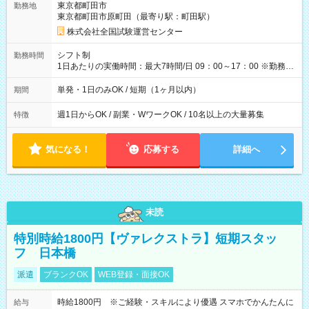
東京都町田市
勤務地
例】 ・河合塾模擬試験 8:30～17:30（休憩1時間） 時給1,300円
東京都町田市原町田（最寄り駅：町田駅）
×8時間＝日収10,400円＋交通費 ※当日の役割により時給＋100
円の場合あり ・国家試験 7:00～13:30（休憩なし） 時給1,300
株式会社全国試験運営センター
円（役割手当＋100円）×6時間＝日収8,400円＋交通費 【試用期
間】試用期間なし
シフト制
勤務時間
1日あたりの実働時間：最大7時間/日 09：00～17：00 ※勤務時
間は 試験により異なります。
単発・1日のみOK / 短期（1ヶ月以内）
期間
週1日からOK / 副業・WワークOK / 10名以上の大量募集
特徴
気になる！
応募する
詳細へ
未読
特別時給1800円【ヴァレクストラ】短期スタッ
フ 日本橋
派遣
ブランクOK
WEB登録・面接OK
時給1800円 ※ご経験・スキルにより優遇 スマホでかんたんに
給与