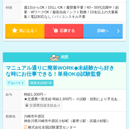
週1日からOK
/
日払いOK
/
履歴書不要
/
40～50代活躍中
/
副
特徴
業・WワークOK
/
服装自由
/
シフト勤務
/
10名以上の大量募
集
/
電話対応なし
/
パソコンスキル不要
気になる！
応募する
詳細へ
未読
マニュアル通りに簡単WORK◆未経験から好き
な時にお仕事できる！単発OK◎試験監督
アルバイト
職種未経験OK
時給1,300円～
給与
★交通費一部支給 時給1,300円～ ※試験・役割により手当あり
※勤務回数により昇給あり 【即給（前払い）オプションあ
交通費別途支給あり
り！】 希望される場合、勤務から1週間ほどで給与の一部を受け
取れます。 ※手数料418円がかかります。 【過去試験日の収入
川崎市中原区
勤務地
例】 ・河合塾模擬試験 8:30～17:30（休憩1時間） 時給1,300円
神奈川県川崎市中原区小杉町（最寄り駅：武蔵小杉駅）
×8時間＝日収10,400円＋交通費 ※当日の役割により時給＋100
円の場合あり ・国家試験 7:00～13:30（休憩なし） 時給1,300
株式会社全国試験運営センター