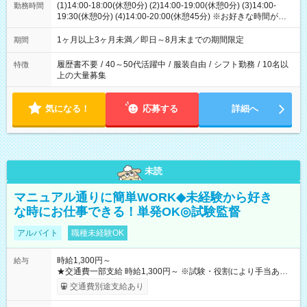
(1)14:00-18:00(休憩0分) (2)14:00-19:00(休憩0分) (3)14:00-
勤務時間
19:30(休憩0分) (4)14:00-20:00(休憩45分) ※お好きな時間が選べ
ます
1ヶ月以上3ヶ月未満／即日～8月末までの期間限定
期間
履歴書不要
/
40～50代活躍中
/
服装自由
/
シフト勤務
/
10名以
特徴
上の大量募集
気になる！
応募する
詳細へ
未読
マニュアル通りに簡単WORK◆未経験から好き
な時にお仕事できる！単発OK◎試験監督
アルバイト
職種未経験OK
時給1,300円～
給与
★交通費一部支給 時給1,300円～ ※試験・役割により手当あり
※勤務回数により昇給あり 【即給（前払い）オプションあ
交通費別途支給あり
り！】 希望される場合、勤務から1週間ほどで給与の一部を受け
取れます。 ※手数料418円がかかります。 【過去試験日の収入