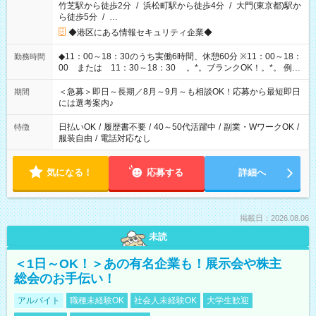
竹芝駅から徒歩2分
/
浜松町駅から徒歩4分
/
大門(東京都)駅か
ら徒歩5分
/
…
◆港区にある情報セキュリティ企業◆
◆11：00～18：30のうち実働6時間、休憩60分 ※11：00～18：
勤務時間
00 または 11：30～18：30 。*。ブランクOK！。*。 例え
ば前職が、 在宅/財団法人/事務/コールセンター/受付/販売/カフェ
スタッフ スイーツ販売/ホテルフロント/化粧品販売/など 様々な
＜急募＞即日～長期／8月～9月～も相談OK！応募から最短即日
期間
業界から入社して活躍されています♪
には選考案内♪
日払いOK
/
履歴書不要
/
40～50代活躍中
/
副業・WワークOK
/
特徴
服装自由
/
電話対応なし
気になる！
応募する
詳細へ
掲載日：2026.08.06
未読
＜1日～OK！＞あの有名企業も！展示会や株主
総会のお手伝い！
アルバイト
職種未経験OK
社会人未経験OK
大学生歓迎