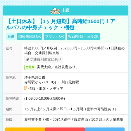
未読
【土日休み】【1ヶ月短期】高時給1500円！ア
ルバムの中身チェック・梱包
派遣
職種未経験OK
ブランクOK
WEB登録・面接OK
時給1500円／月収例：252,000円＝1,500円×8時間×21日勤務の
給与
場合＋交通費別途支給
交通費別途支給あり
実費支給／当社規定あり。
交通費
埼玉県川口市
勤務地
赤羽駅からバス10分
/
川口元郷駅
情報・出版・メディア
(1)09:00-18:00(休憩60分)
勤務時間
1ヶ月以上3ヶ月未満／即日～1ヵ月間（更新の可能性あり）
期間
履歴書不要
/
40～50代活躍中
/
服装自由
/
10名以上の大量募集
特徴