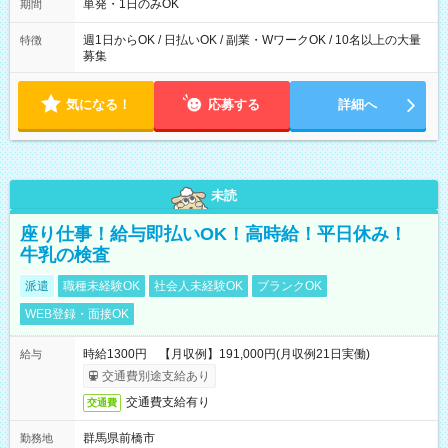
単発・1日のみOK
期間
週1日からOK / 日払いOK / 副業・WワークOK / 10名以上の大量
特徴
募集
気になる！
応募する
詳細へ
未読
座り仕事！給与即払いOK！高時給！平日休み！
牛乳の検査
派遣
職種未経験OK
社会人未経験OK
ブランクOK
WEB登録・面接OK
時給1300円 【月収例】191,000円(月収例21日実働)
給与
交通費別途支給あり
交通費支給有り
交通費
群馬県前橋市
勤務地