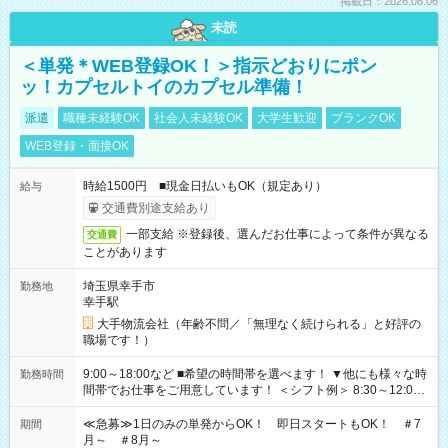
掲載日：2026.08.06
未読
＜単発＊WEB登録OK！＞指示どおりにポン
ッ！カプセルトイのカプセル準備！
派遣
職種未経験OK
社会人未経験OK
大学生歓迎
ブランクOK
WEB登録・面接OK
時給1500円 ■現金日払いもOK（規定あり）
給与
交通費別途支給あり
一部支給 ※登録後、選んだお仕事によって条件が異なる
交通費
ことがあります
埼玉県幸手市
勤務地
幸手駅
大手物流会社（年齢不問／「無理なく続けられる」と好評の
職場です！）
9:00～18:00など ■希望の時間帯を選べます！ ▼他にも様々な時
勤務時間
間帯でお仕事をご用意しています！ ＜シフト例＞ 8:30～12:00
17:00～22:00 13:00～22:00 22:00～翌6:00 など
≪急募≫1日のみの単発からOK！ 即日スタートもOK！ ＃7
期間
月～ ＃8月～