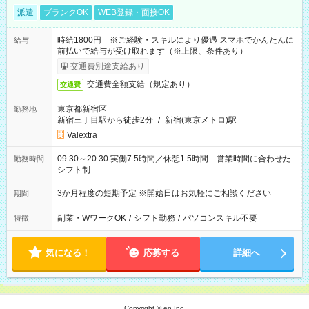
派遣
ブランクOK
WEB登録・面接OK
時給1800円 ※ご経験・スキルにより優遇 スマホでかんたんに
給与
前払いで給与が受け取れます（※上限、条件あり）
交通費別途支給あり
交通費全額支給（規定あり）
交通費
東京都新宿区
勤務地
新宿三丁目駅から徒歩2分
/
新宿(東京メトロ)駅
Valextra
09:30～20:30 実働7.5時間／休憩1.5時間 営業時間に合わせた
勤務時間
シフト制
3か月程度の短期予定 ※開始日はお気軽にご相談ください
期間
副業・WワークOK
/
シフト勤務
/
パソコンスキル不要
特徴
気になる！
応募する
詳細へ
Copyright © en Inc.