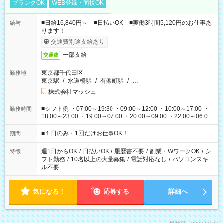
ブランクOK
WEB登録・面接OK
■日給16,840円～ ■日払いOK ■実働3時間5,120円のお仕事あ
給与
ります！
交通費別途支給あり
一部支給
交通費
東京都千代田区
勤務地
東京駅
/
水道橋駅
/
有楽町駅
/
…
株式会社マッシュ
■シフト例 ・07:00～19:30 ・09:00～12:00 ・10:00～17:00 ・
勤務時間
18:00～23:00 ・19:00～07:00 ・20:00～09:00 ・22:00～06:00
etc ★最短で3時間で5,120円のお仕事から 15時間で2万円近く稼
げるお仕事も！ ご希望のお時間に合わせてご紹介！ ※シフトは
■１日のみ・1回だけお仕事OK！
期間
現場によって異なります。 ※勿論、休憩時間はあるのでご安心
ください！
週1日からOK
/
日払いOK
/
履歴書不要
/
副業・WワークOK
/
シ
特徴
フト勤務
/
10名以上の大量募集
/
電話対応なし
/
パソコンスキ
ル不要
気になる！
応募する
詳細へ