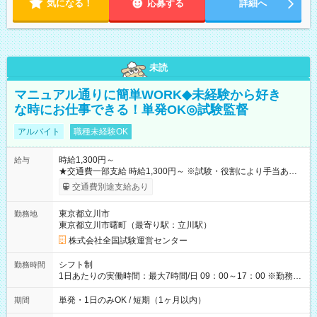
気になる！
応募する
詳細へ
未読
マニュアル通りに簡単WORK◆未経験から好き
な時にお仕事できる！単発OK◎試験監督
アルバイト
職種未経験OK
時給1,300円～
給与
★交通費一部支給 時給1,300円～ ※試験・役割により手当あり
※勤務回数により昇給あり 【即給（前払い）オプションあ
交通費別途支給あり
り！】 希望される場合、勤務から1週間ほどで給与の一部を受け
取れます。 ※手数料418円がかかります。 【過去試験日の収入
東京都立川市
勤務地
例】 ・河合塾模擬試験 8:30～17:30（休憩1時間） 時給1,300円
東京都立川市曙町（最寄り駅：立川駅）
×8時間＝日収10,400円＋交通費 ※当日の役割により時給＋100
円の場合あり ・国家試験 7:00～13:30（休憩なし） 時給1,300
株式会社全国試験運営センター
円（役割手当＋100円）×6時間＝日収8,400円＋交通費 【試用期
間】試用期間なし
シフト制
勤務時間
1日あたりの実働時間：最大7時間/日 09：00～17：00 ※勤務時
間は 試験により異なります。
単発・1日のみOK / 短期（1ヶ月以内）
期間