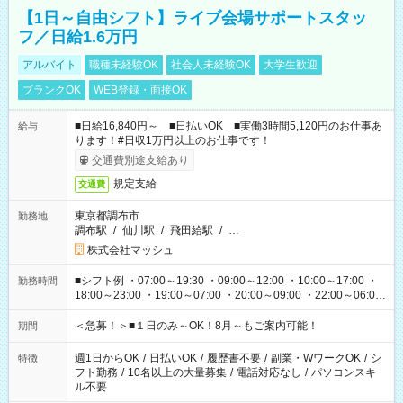
【1日～自由シフト】ライブ会場サポートスタッ
フ／日給1.6万円
アルバイト
職種未経験OK
社会人未経験OK
大学生歓迎
ブランクOK
WEB登録・面接OK
■日給16,840円～ ■日払いOK ■実働3時間5,120円のお仕事あ
給与
ります！#日収1万円以上のお仕事です！
交通費別途支給あり
規定支給
交通費
東京都調布市
勤務地
調布駅
/
仙川駅
/
飛田給駅
/
…
株式会社マッシュ
■シフト例 ・07:00～19:30 ・09:00～12:00 ・10:00～17:00 ・
勤務時間
18:00～23:00 ・19:00～07:00 ・20:00～09:00 ・22:00～06:00
etc ★最短で3時間で5,120円のお仕事から 15時間で2万円近く稼
げるお仕事も！ ご希望のお時間に合わせてご紹介！ ※シフトは
＜急募！＞■１日のみ～OK！8月～もご案内可能！
期間
現場によって異なります。 ※勿論、休憩時間はあるのでご安心
ください！
週1日からOK
/
日払いOK
/
履歴書不要
/
副業・WワークOK
/
シ
特徴
フト勤務
/
10名以上の大量募集
/
電話対応なし
/
パソコンスキ
ル不要