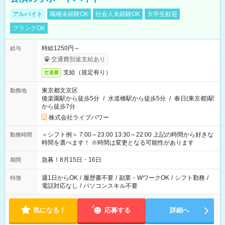
アルバイト
職種未経験OK
社会人未経験OK
大学生歓迎
ブランクOK
時給1250円～
給与
交通費別途支給あり
支給（規定有り）
交通費
東京都文京区
勤務地
後楽園駅から徒歩5分
/
水道橋駅から徒歩5分
/
春日(東京都)駅
から徒歩7分
株式会社ライブパワー
＜シフト例＞ 7:00～23:00 13:30～22:00 上記の時間から好きな
勤務時間
時間を選べます！ ※時間は変更となる可能性があります
急募！8月15日・16日
期間
週1日からOK
/
履歴書不要
/
副業・WワークOK
/
シフト勤務
/
特徴
電話対応なし
/
パソコンスキル不要
気になる！
応募する
詳細へ