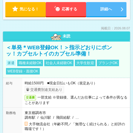
気になる！
応募する
詳細へ
掲載日：2026.08.07
未読
＜単発＊WEB登録OK！＞指示どおりにポン
ッ！カプセルトイのカプセル準備！
派遣
職種未経験OK
社会人未経験OK
大学生歓迎
ブランクOK
WEB登録・面接OK
時給1500円 ■現金日払いもOK（規定あり）
給与
交通費別途支給あり
一部支給 ※登録後、選んだお仕事によって条件が異なる
交通費
ことがあります
東京都調布市
勤務地
調布駅
/
仙川駅
/
飛田給駅
/
…
大手物流会社（年齢不問／「無理なく続けられる」と好評の
職場です！）