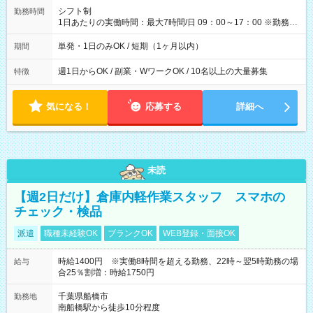
間】試用期間なし
シフト制
勤務時間
1日あたりの実働時間：最大7時間/日 09：00～17：00 ※勤務時
間は 試験により異なります。
単発・1日のみOK / 短期（1ヶ月以内）
期間
週1日からOK / 副業・WワークOK / 10名以上の大量募集
特徴
気になる！
応募する
詳細へ
未読
【週2日だけ】倉庫内軽作業スタッフ スマホの
チェック・検品
派遣
職種未経験OK
ブランクOK
WEB登録・面接OK
時給1400円 ※実働8時間を超える勤務、22時～翌5時勤務の場
給与
合25％割増：時給1750円
千葉県船橋市
勤務地
南船橋駅から徒歩10分程度