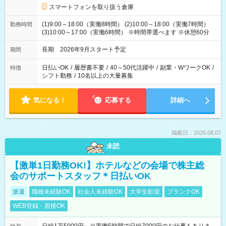
スマートフォンを取り扱う倉庫
(1)9:00～18:00（実働8時間） (2)10:00～18:00（実働7時間）
勤務時間
(3)10:00～17:00（実働6時間） ※時間帯選べます ※休憩60分
長期 2026年9月スタート予定
期間
日払いOK
/
履歴書不要
/
40～50代活躍中
/
副業・WワークOK
/
特徴
シフト勤務
/
10名以上の大量募集
気になる！
応募する
詳細へ
掲載日：2026.08.07
未読
【激単1日勤務OK!】ホテルなどの会場で株主総
会のサポートスタッフ＊日払いOK
派遣
職種未経験OK
社会人未経験OK
大学生歓迎
ブランクOK
WEB登録・面接OK