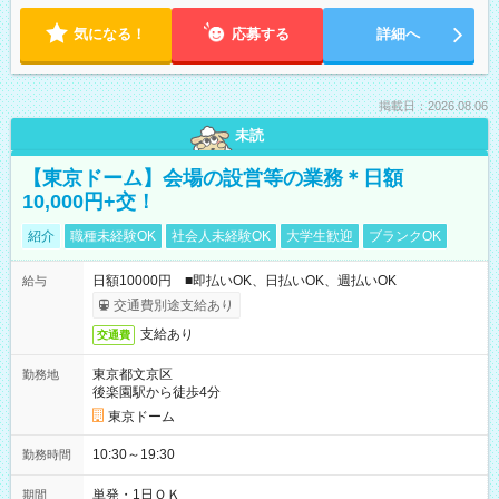
気になる！
応募する
詳細へ
掲載日：2026.08.06
未読
【東京ドーム】会場の設営等の業務＊日額
10,000円+交！
紹介
職種未経験OK
社会人未経験OK
大学生歓迎
ブランクOK
日額10000円 ■即払いOK、日払いOK、週払いOK
給与
交通費別途支給あり
支給あり
交通費
東京都文京区
勤務地
後楽園駅から徒歩4分
東京ドーム
10:30～19:30
勤務時間
単発・1日ＯＫ
期間