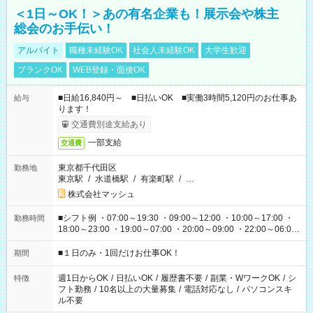
＜1日～OK！＞あの有名企業も！展示会や株主
総会のお手伝い！
アルバイト
職種未経験OK
社会人未経験OK
大学生歓迎
ブランクOK
WEB登録・面接OK
■日給16,840円～ ■日払いOK ■実働3時間5,120円のお仕事あ
給与
ります！
交通費別途支給あり
一部支給
交通費
東京都千代田区
勤務地
東京駅
/
水道橋駅
/
有楽町駅
/
…
株式会社マッシュ
■シフト例 ・07:00～19:30 ・09:00～12:00 ・10:00～17:00 ・
勤務時間
18:00～23:00 ・19:00～07:00 ・20:00～09:00 ・22:00～06:00
etc ★最短で3時間で5,120円のお仕事から 15時間で2万円近く稼
げるお仕事も！ ご希望のお時間に合わせてご紹介！ ※シフトは
■１日のみ・1回だけお仕事OK！
期間
現場によって異なります。 ※勿論、休憩時間はあるのでご安心
ください！
週1日からOK
/
日払いOK
/
履歴書不要
/
副業・WワークOK
/
シ
特徴
フト勤務
/
10名以上の大量募集
/
電話対応なし
/
パソコンスキ
ル不要