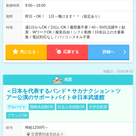
9:00～18:00
勤務時間
即日～OK！ 1日～働けます＾＾（規定あり）
期間
週1日からOK
/
日払いOK
/
履歴書不要
/
40～50代活躍中
/
副
特徴
業・WワークOK
/
服装自由
/
シフト勤務
/
10名以上の大量募
集
/
電話対応なし
/
パソコンスキル不要
気になる！
応募する
詳細へ
掲載日：2026.08.03
未読
＜日本を代表するバンド＊サカナクション＞ツ
アー公演のサポートバイト＠日本武道館
アルバイト
職種未経験OK
社会人未経験OK
大学生歓迎
ブランクOK
時給1250円～
給与
交通費別途支給あり