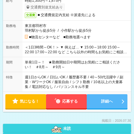
時給1,300円～1,875円
給与
交通費別途支給あり
■ 交通費規定内支給 ※派遣先による
交通費
東京都羽村市
勤務地
羽村駅から徒歩5分
/
小作駅から徒歩5分
■物流センターなど ■勤務地選べます
＜1日3時間～OK！＞ ▼ 例えば… ▼ 15:00～18:00 15:00～
勤務時間
22:00 17:00～22:00 など こちら以外の時間もお気軽にご相談く
ださい！
単発1日～！ ★勤務開始日や期間はお気軽にご相談くださ
期間
い！ ＃8月～ ＃9月～
週1日からOK
/
日払いOK
/
履歴書不要
/
40～50代活躍中
/
副
特徴
業・WワークOK
/
服装自由
/
シフト勤務
/
10名以上の大量募
集
/
電話対応なし
/
パソコンスキル不要
気になる！
応募する
詳細へ
掲載日：2026.07.30
未読