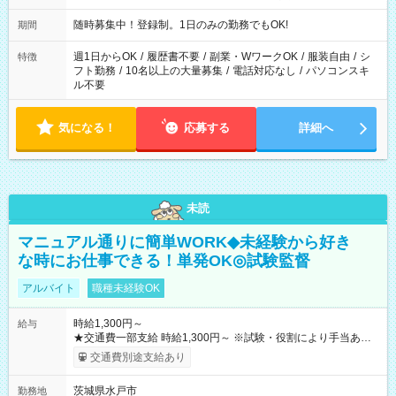
います！） 19:00～23:30 21:00～翌5:00 etc... ＊上記シフトは
一例です。現場により、時間が異なります！ ＊イベントが早く
随時募集中！登録制。1日のみの勤務でもOK!
期間
終わった際でも、その日の予定分のお給料を全支給！
週1日からOK
/
履歴書不要
/
副業・WワークOK
/
服装自由
/
シ
特徴
フト勤務
/
10名以上の大量募集
/
電話対応なし
/
パソコンスキ
ル不要
気になる！
応募する
詳細へ
未読
マニュアル通りに簡単WORK◆未経験から好き
な時にお仕事できる！単発OK◎試験監督
アルバイト
職種未経験OK
時給1,300円～
給与
★交通費一部支給 時給1,300円～ ※試験・役割により手当あり
※勤務回数により昇給あり 【即給（前払い）オプションあ
交通費別途支給あり
り！】 希望される場合、勤務から1週間ほどで給与の一部を受け
取れます。 ※手数料418円がかかります。 【過去試験日の収入
茨城県水戸市
勤務地
例】 ・河合塾模擬試験 8:30～17:30（休憩1時間） 時給1,300円