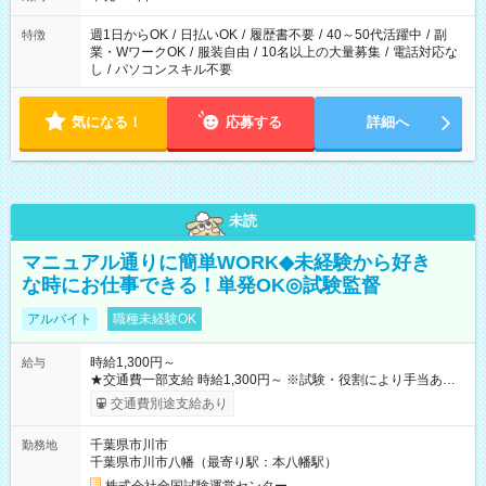
週1日からOK
/
日払いOK
/
履歴書不要
/
40～50代活躍中
/
副
特徴
業・WワークOK
/
服装自由
/
10名以上の大量募集
/
電話対応な
し
/
パソコンスキル不要
気になる！
応募する
詳細へ
未読
マニュアル通りに簡単WORK◆未経験から好き
な時にお仕事できる！単発OK◎試験監督
アルバイト
職種未経験OK
時給1,300円～
給与
★交通費一部支給 時給1,300円～ ※試験・役割により手当あり
※勤務回数により昇給あり 【即給（前払い）オプションあ
交通費別途支給あり
り！】 希望される場合、勤務から1週間ほどで給与の一部を受け
取れます。 ※手数料418円がかかります。 【過去試験日の収入
千葉県市川市
勤務地
例】 ・河合塾模擬試験 8:30～17:30（休憩1時間） 時給1,300円
千葉県市川市八幡（最寄り駅：本八幡駅）
×8時間＝日収10,400円＋交通費 ※当日の役割により時給＋100
円の場合あり ・国家試験 7:00～13:30（休憩なし） 時給1,300