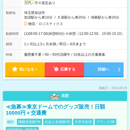
万円／月※規定あり
埼玉県加須市
勤務地
加須駅から車10分
/
久喜駅から車20分
/
鴻巣駅から車20分
物流・ロジスティクス
(1)09:00-17:00(休憩60分) ※休憩（12:00-12:50、15:00-15:10）
勤務時間
1ヶ月以上3ヶ月未満／即日～9月末まで
期間
履歴書不要
/
40～50代活躍中
/
10名以上の大量募集
特徴
気になる！
応募する
詳細へ
掲載日：2026.08.05
未読
≪急募≫東京ドームでのグッズ販売！日額
10000円＋交通費
紹介
職種未経験OK
社会人未経験OK
大学生歓迎
ブランクOK