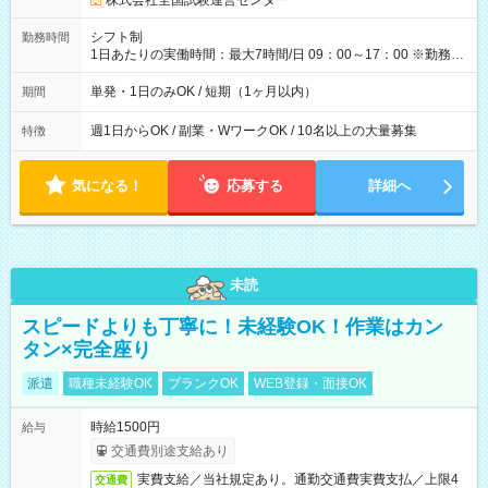
株式会社全国試験運営センター
円（役割手当＋100円）×6時間＝日収8,400円＋交通費 【試用期
間】試用期間なし
シフト制
勤務時間
1日あたりの実働時間：最大7時間/日 09：00～17：00 ※勤務時
間は 試験により異なります。
単発・1日のみOK / 短期（1ヶ月以内）
期間
週1日からOK / 副業・WワークOK / 10名以上の大量募集
特徴
気になる！
応募する
詳細へ
未読
スピードよりも丁寧に！未経験OK！作業はカン
タン×完全座り
派遣
職種未経験OK
ブランクOK
WEB登録・面接OK
時給1500円
給与
交通費別途支給あり
実費支給／当社規定あり。通勤交通費実費支払／上限4
交通費