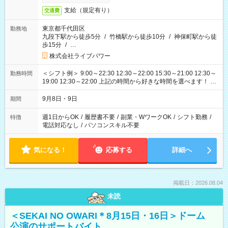
支給（規定有り）
交通費
東京都千代田区
勤務地
九段下駅から徒歩5分
/
竹橋駅から徒歩10分
/
神保町駅から徒
歩15分
/
…
株式会社ライブパワー
＜シフト例＞ 9:00～22:30 12:30～22:00 15:30～21:00 12:30～
勤務時間
19:00 12:30～22:00 上記の時間から好きな時間を選べます！ ※
時間は変更となる可能性があります
9月8日・9日
期間
週1日からOK
/
履歴書不要
/
副業・WワークOK
/
シフト勤務
/
特徴
電話対応なし
/
パソコンスキル不要
気になる！
応募する
詳細へ
掲載日：2026.08.04
未読
＜SEKAI NO OWARI＊8月15日・16日＞ドーム
公演のサポートバイト