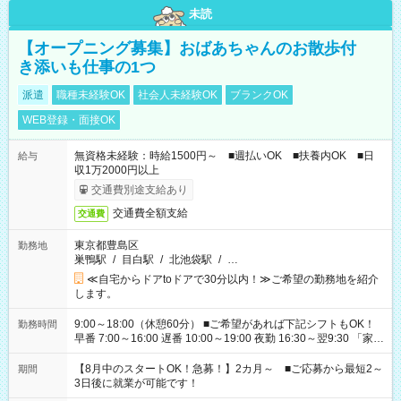
未読
【オープニング募集】おばあちゃんのお散歩付
き添いも仕事の1つ
派遣
職種未経験OK
社会人未経験OK
ブランクOK
WEB登録・面接OK
無資格未経験：時給1500円～ ■週払いOK ■扶養内OK ■日
給与
収1万2000円以上
交通費別途支給あり
交通費全額支給
交通費
東京都豊島区
勤務地
巣鴨駅
/
目白駅
/
北池袋駅
/
…
≪自宅からドアtoドアで30分以内！≫ご希望の勤務地を紹介
します。
9:00～18:00（休憩60分） ■ご希望があれば下記シフトもOK！
勤務時間
早番 7:00～16:00 遅番 10:00～19:00 夜勤 16:30～翌9:30 「家族
と休みを合わせたい」 「余裕を持って夕飯の準備がしたい」
「できれば残業はしたくない」 など、ご希望を教えてください
【8月中のスタートOK！急募！】2カ月～ ■ご応募から最短2～
期間
ね。 ※Wワーク希望の方へ 今ご覧のお仕事で希望する勤務時間
3日後に就業が可能です！
と、もう1つのお仕事の勤務時間。 合計で週40時間を超える場