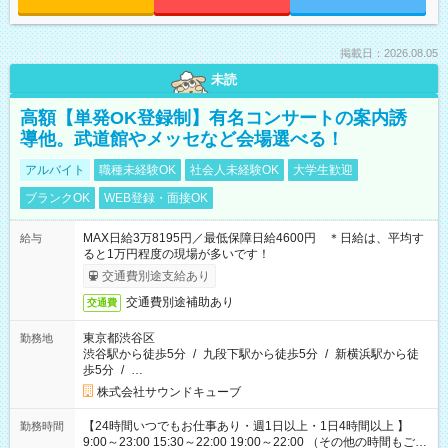
掲載日：2026.08.05
未読
高額【単発OK登録制】有名コンサートの案内誘
導他。武道館やメッセなど会場選べる！
アルバイト
職種未経験OK
社会人未経験OK
大学生歓迎
ブランクOK
WEB登録・面接OK
MAX日給3万8195円／最低保障日給4600円 ＊日給は、平均す
給与
ると1万円程度の現場が多いです！
交通費別途支給あり
交通費別途補助あり
交通費
東京都渋谷区
勤務地
渋谷駅から徒歩5分
/
九段下駅から徒歩5分
/
新横浜駅から徒
歩5分
/
…
株式会社サウンドキューブ
【24時間いつでもお仕事あり・週1日以上・1日4時間以上 】
勤務時間
9:00～23:00 15:30～22:00 19:00～22:00 （その他の時間もござ