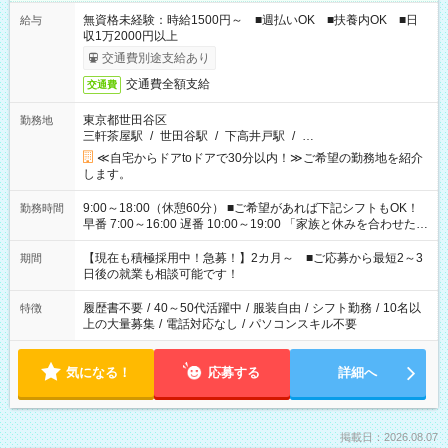
無資格未経験：時給1500円～ ■週払いOK ■扶養内OK ■日
給与
収1万2000円以上
交通費別途支給あり
交通費全額支給
交通費
東京都世田谷区
勤務地
三軒茶屋駅
/
世田谷駅
/
下高井戸駅
/
…
≪自宅からドアtoドアで30分以内！≫ご希望の勤務地を紹介
します。
9:00～18:00（休憩60分） ■ご希望があれば下記シフトもOK！
勤務時間
早番 7:00～16:00 遅番 10:00～19:00 「家族と休みを合わせた
い」 「余裕を持って夕飯の準備がしたい」 「できれば残業はし
たくない」 など、ご希望を教えてくださいね。 ※Wワーク希望
【現在も積極採用中！急募！】2カ月～ ■ご応募から最短2～3
期間
の方へ 今ご覧のお仕事で希望する勤務時間と、もう1つのお仕事
日後の就業も相談可能です！
の勤務時間。 合計で週40時間を超える場合は応募できません。
履歴書不要
/
40～50代活躍中
/
服装自由
/
シフト勤務
/
10名以
特徴
上の大量募集
/
電話対応なし
/
パソコンスキル不要
気になる！
応募する
詳細へ
掲載日：2026.08.07