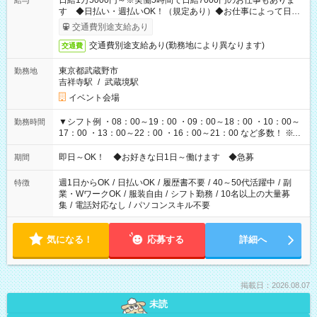
日給1万5000円～※実働5時間で日給7000円のお仕事もありま
給与
す ◆日払い・週払いOK！（規定あり）◆お仕事によって日給
も異なります
交通費別途支給あり
交通費別途支給あり(勤務地により異なります)
交通費
東京都武蔵野市
勤務地
吉祥寺駅
/
武蔵境駅
イベント会場
▼シフト例 ・08：00～19：00 ・09：00～18：00 ・10：00～
勤務時間
17：00 ・13：00～22：00 ・16：00～21：00 など多数！ ※お
仕事により勤務時間が異なります
即日～OK！ ◆お好きな日1日～働けます ◆急募
期間
週1日からOK
/
日払いOK
/
履歴書不要
/
40～50代活躍中
/
副
特徴
業・WワークOK
/
服装自由
/
シフト勤務
/
10名以上の大量募
集
/
電話対応なし
/
パソコンスキル不要
気になる！
応募する
詳細へ
掲載日：2026.08.07
未読