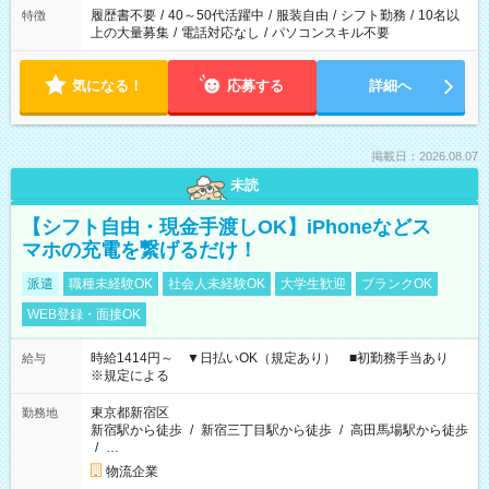
合は応募できません。
履歴書不要
/
40～50代活躍中
/
服装自由
/
シフト勤務
/
10名以
特徴
上の大量募集
/
電話対応なし
/
パソコンスキル不要
気になる！
応募する
詳細へ
掲載日：2026.08.07
未読
【シフト自由・現金手渡しOK】iPhoneなどス
マホの充電を繋げるだけ！
派遣
職種未経験OK
社会人未経験OK
大学生歓迎
ブランクOK
WEB登録・面接OK
時給1414円～ ▼日払いOK（規定あり） ■初勤務手当あり
給与
※規定による
東京都新宿区
勤務地
新宿駅から徒歩
/
新宿三丁目駅から徒歩
/
高田馬場駅から徒歩
/
…
物流企業