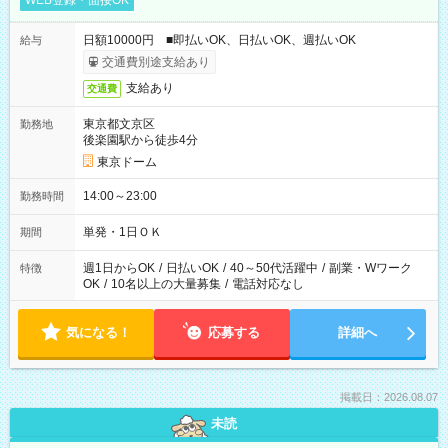
WEB登録・面接OK
日額10000円 ■即払いOK、日払いOK、週払いOK
給与
交通費別途支給あり
支給あり
交通費
東京都文京区
勤務地
後楽園駅から徒歩4分
東京ドーム
14:00～23:00
勤務時間
単発・1日ＯＫ
期間
週1日からOK
/
日払いOK
/
40～50代活躍中
/
副業・Wワーク
特徴
OK
/
10名以上の大量募集
/
電話対応なし
気になる！
応募する
詳細へ
掲載日：2026.08.07
未読