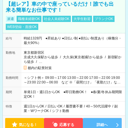
【超レア】車の中で座っているだけ！誰でも出
来る簡単なお仕事です！
派遣
職種未経験OK
社会人未経験OK
大学生歓迎
ブランクOK
WEB登録・面接OK
時給1328円 ●昇給あり ●日払い制 ●前払い制度あり（稼働分・
給与
最大90%）
東京都新宿区
勤務地
京成大久保駅から徒歩
/
大久保(東京都)駅から徒歩
/
新宿駅か
ら徒歩
/
…
都内の駐禁対策
＜シフト例＞ 09:00～17:00 13:00～22:00 17:00～22:00 19:00
勤務時間
～23:00 22:00～06:00 など ※「昼間だけ」「夜勤だけ」など
の希望OK
単発1日・週1日からOK ●即日勤務OK！ ●春/夏/冬休み期間限
期間
定OK！
週1日からOK
/
日払いOK
/
履歴書不要
/
40～50代活躍中
/
副
特徴
業・WワークOK
/
シフト勤務
気になる！
応募する
詳細へ