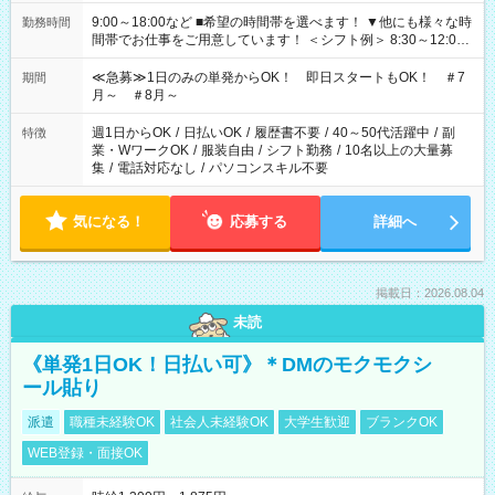
9:00～18:00など ■希望の時間帯を選べます！ ▼他にも様々な時
勤務時間
間帯でお仕事をご用意しています！ ＜シフト例＞ 8:30～12:00
17:00～22:00 13:00～22:00 22:00～翌6:00 など
≪急募≫1日のみの単発からOK！ 即日スタートもOK！ ＃7
期間
月～ ＃8月～
週1日からOK
/
日払いOK
/
履歴書不要
/
40～50代活躍中
/
副
特徴
業・WワークOK
/
服装自由
/
シフト勤務
/
10名以上の大量募
集
/
電話対応なし
/
パソコンスキル不要
気になる！
応募する
詳細へ
掲載日：2026.08.04
未読
《単発1日OK！日払い可》＊DMのモクモクシ
ール貼り
派遣
職種未経験OK
社会人未経験OK
大学生歓迎
ブランクOK
WEB登録・面接OK