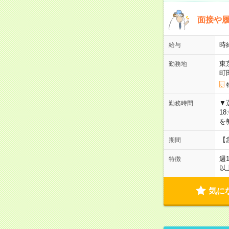
面接や履
時
給与
東
勤務地
町
▼選
勤務時間
18
を
【
期間
週
特徴
以
気に