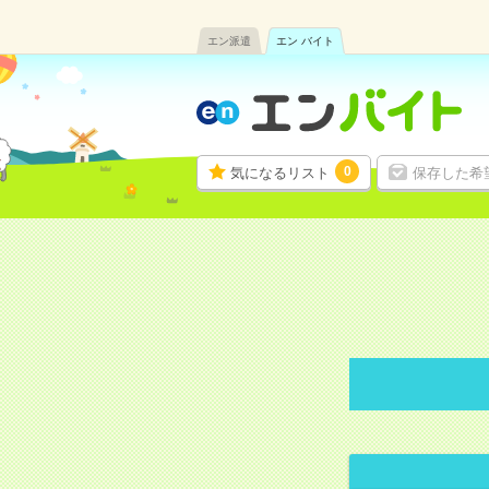
エン派遣
エン バイト
0
気になるリスト
保存した希