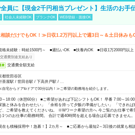
全員に【現金2千円相当プレゼント】生活のお手
K
社会人未経験OK
ブランクOK
WEB登録・面接OK
相談だけでもOK！≫日収1.2万円以上で週3日～＆土日休みも
資格未経験：時給1500円～ ■週払いOK ■扶養内OK ■日収1万2000円以上
交通費別途支給あり
交通費全額支給
通費
京都世田谷区
軒茶屋駅
/
世田谷駅
/
下高井戸駅
/
…
≪自宅からドアtoドアで30分以内！≫ご希望の勤務地を紹介します。
00～18:00（休憩60分） ■ご希望があれば下記シフトもOK！ 早番 7:00～16:00 遅
家族と休みを合わせたい」 「余裕を持って夕飯の準備がしたい」 「できれば
ど、ご希望を教えてくださいね。 ※Wワーク希望の方へ 今ご覧のお仕事で希
う1つのお仕事の勤務時間。 合計で週40時間を超える場合は応募できません。
現在も積極採用中！急募！】2カ月～ ■ご応募から最短2～3日後の就業も相