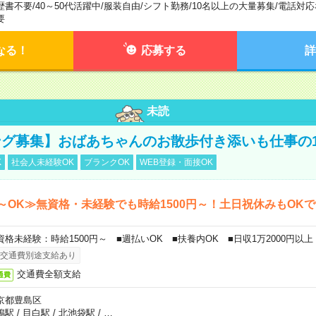
歴書不要
/
40～50代活躍中
/
服装自由
/
シフト勤務
/
10名以上の大量募集
/
電話対応
要
なる！
応募する
詳
未読
グ募集】おばあちゃんのお散歩付き添いも仕事の
K
社会人未経験OK
ブランクOK
WEB登録・面接OK
～OK≫無資格・未経験でも時給1500円～！土日祝休みもOK
資格未経験：時給1500円～ ■週払いOK ■扶養内OK ■日収1万2000円以上
交通費別途支給あり
交通費全額支給
通費
京都豊島区
鴨駅
/
目白駅
/
北池袋駅
/
…