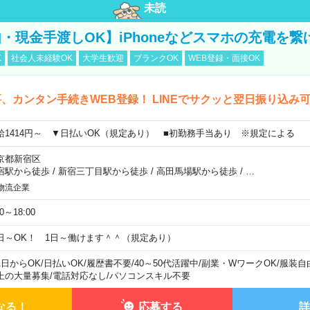
未読
・現金手渡しOK】iPhoneなどスマホの充電を繋
K
社会人未経験OK
大学生歓迎
ブランクOK
WEB登録・面接OK
、カンタン手続きWEB登録！ LINEでサクッと翌日振り込み
給1414円～ ▼日払いOK（規定あり） ■初勤務手当あり ※規定による
京都新宿区
宿駅から徒歩
/
新宿三丁目駅から徒歩
/
高田馬場駅から徒歩
/
…
物流企業
00～18:00
日～OK！ 1日～働けます＾＾（規定あり）
1日からOK
/
日払いOK
/
履歴書不要
/
40～50代活躍中
/
副業・WワークOK
/
服装自
上の大量募集
/
電話対応なし
/
パソコンスキル不要
なる！
応募する
詳