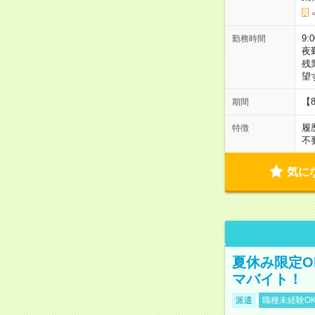
9:
勤務時間
夜
残
望
【
期間
履
特徴
不
気に
夏休み限定O
マバイト！
派遣
職種未経験O