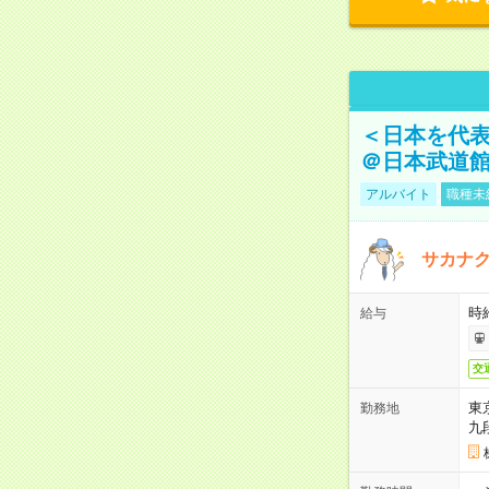
＜日本を代
＠日本武道
アルバイト
職種未
サカナク
時
給与
交
東
勤務地
九