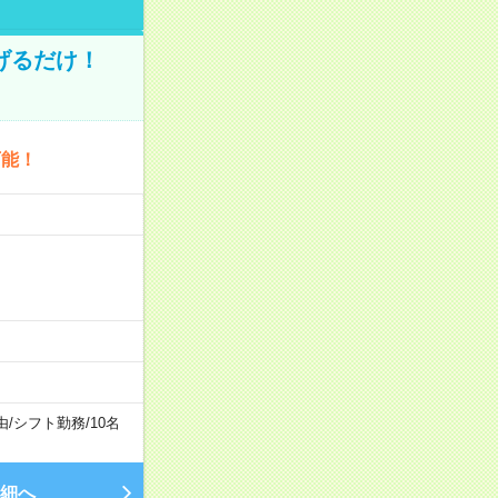
げるだけ！
可能！
由
/
シフト勤務
/
10名
細へ