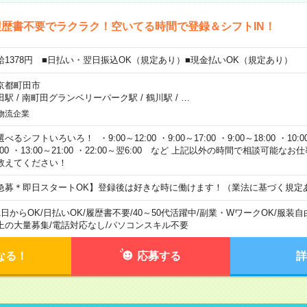
歴書不要でラクラク！空いてる時間で登録＆シフトIN！
給1378円 ■日払い・翌日振込OK（規定あり）■現金払いOK（規定あり）
京都町田市
田駅
/
南町田グランベリーパーク駅
/
鶴川駅
/
…
物流企業
べるシフトいろいろ！ ・9:00～12:00 ・9:00～17:00 ・9:00～18:00 ・10:00
:00 ・13:00～21:00 ・22:00～翌6:00 など 上記以外の時間で相談可能
教えてください！
急募＊即日スタートOK】登録後は好きな時に働けます！（業法に基づく規定
1日からOK
/
日払いOK
/
履歴書不要
/
40～50代活躍中
/
副業・WワークOK
/
服装自
上の大量募集
/
電話対応なし
/
パソコンスキル不要
なる！
応募する
詳