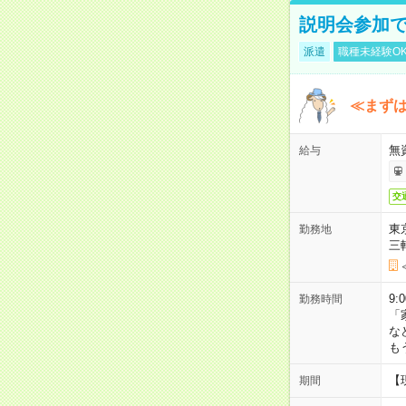
説明会参加で
派遣
職種未経験O
≪まずは
無
給与
交
東
勤務地
三
9:
勤務時間
「
な
も
【
期間