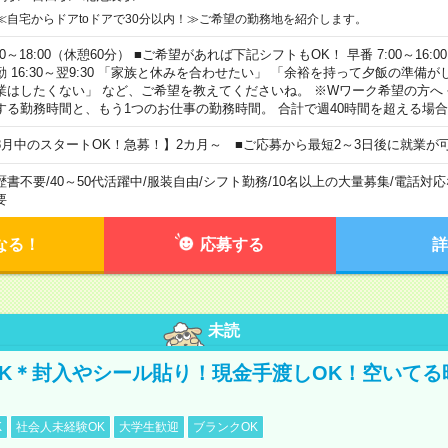
≪自宅からドアtoドアで30分以内！≫ご希望の勤務地を紹介します。
00～18:00（休憩60分） ■ご希望があれば下記シフトもOK！ 早番 7:00～16:00 遅
勤 16:30～翌9:30 「家族と休みを合わせたい」 「余裕を持って夕飯の準備
業はしたくない」 など、ご希望を教えてくださいね。 ※Wワーク希望の方へ
する勤務時間と、もう1つのお仕事の勤務時間。 合計で週40時間を超える場
8月中のスタートOK！急募！】2カ月～ ■ご応募から最短2～3日後に就業が
歴書不要
/
40～50代活躍中
/
服装自由
/
シフト勤務
/
10名以上の大量募集
/
電話対応
要
なる！
応募する
詳
未読
K＊封入やシール貼り！現金手渡しOK！空いてる
K
社会人未経験OK
大学生歓迎
ブランクOK