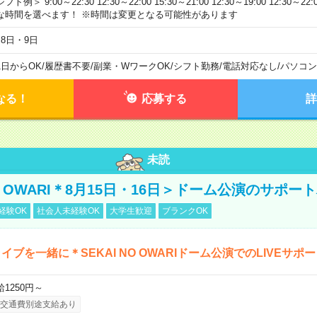
フト例＞ 9:00～22:30 12:30～22:00 15:30～21:00 12:30～19:00 12:30
な時間を選べます！ ※時間は変更となる可能性があります
月8日・9日
1日からOK
/
履歴書不要
/
副業・WワークOK
/
シフト勤務
/
電話対応なし
/
パソコン
なる！
応募する
詳
未読
NO OWARI＊8月15日・16日＞ドーム公演のサポー
経験OK
社会人未経験OK
大学生歓迎
ブランクOK
イブを一緒に＊SEKAI NO OWARIドーム公演でのLIVEサポ
給1250円～
交通費別途支給あり