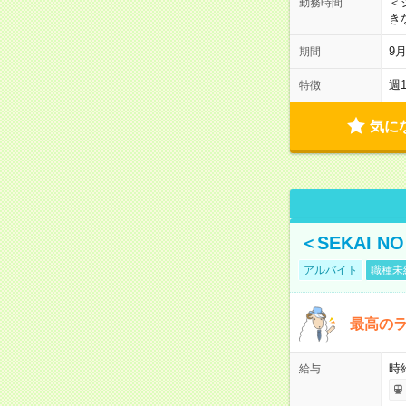
＜シ
勤務時間
き
9
期間
週
特徴
気に
＜SEKAI 
アルバイト
職種未
最高のラ
時
給与