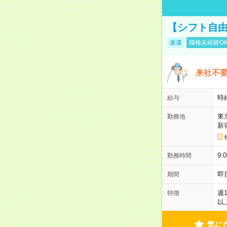
【シフト自由
派遣
職種未経験O
来社不要
時
給与
東
勤務地
新
9:
勤務時間
即
期間
週
特徴
以
気に