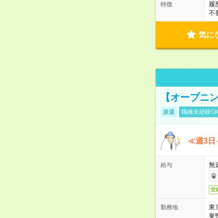
履
特徴
不
気に
【オープニン
派遣
職種未経験O
≪週3日
無
給与
交
東
勤務地
巣