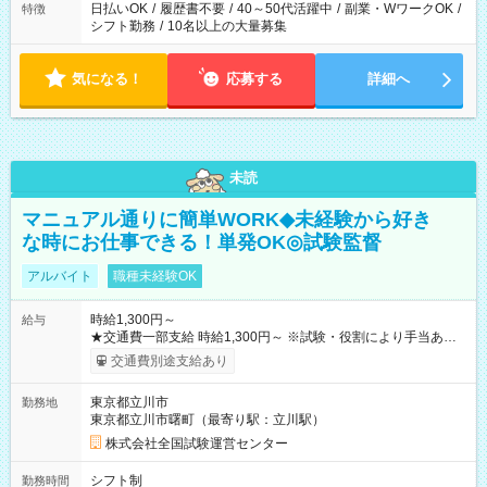
日払いOK
/
履歴書不要
/
40～50代活躍中
/
副業・WワークOK
/
特徴
シフト勤務
/
10名以上の大量募集
気になる！
応募する
詳細へ
未読
マニュアル通りに簡単WORK◆未経験から好き
な時にお仕事できる！単発OK◎試験監督
アルバイト
職種未経験OK
時給1,300円～
給与
★交通費一部支給 時給1,300円～ ※試験・役割により手当あり
※勤務回数により昇給あり 【即給（前払い）オプションあ
交通費別途支給あり
り！】 希望される場合、勤務から1週間ほどで給与の一部を受け
取れます。 ※手数料418円がかかります。 【過去試験日の収入
東京都立川市
勤務地
例】 ・河合塾模擬試験 8:30～17:30（休憩1時間） 時給1,300円
東京都立川市曙町（最寄り駅：立川駅）
×8時間＝日収10,400円＋交通費 ※当日の役割により時給＋100
円の場合あり ・国家試験 7:00～13:30（休憩なし） 時給1,300
株式会社全国試験運営センター
円（役割手当＋100円）×6時間＝日収8,400円＋交通費 【試用期
間】試用期間なし
シフト制
勤務時間