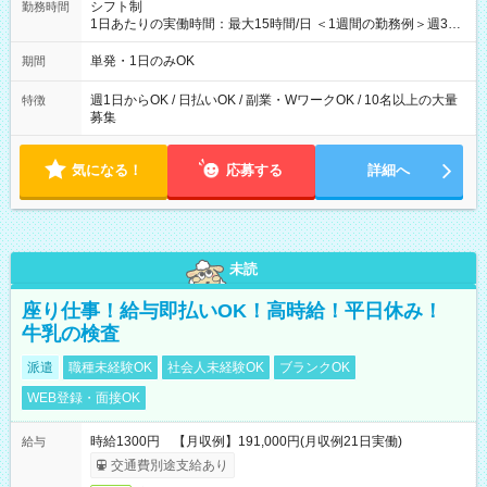
シフト制
勤務時間
1日あたりの実働時間：最大15時間/日 ＜1週間の勤務例＞週3回
勤務 勤務：月・水・金 休み：火・木・土・日 好きな時にお仕事
可能です！ ※1日あたりの最大実働時間は日勤、夜勤共に勤務し
単発・1日のみOK
期間
た時間になります。
週1日からOK / 日払いOK / 副業・WワークOK / 10名以上の大量
特徴
募集
気になる！
応募する
詳細へ
未読
座り仕事！給与即払いOK！高時給！平日休み！
牛乳の検査
派遣
職種未経験OK
社会人未経験OK
ブランクOK
WEB登録・面接OK
時給1300円 【月収例】191,000円(月収例21日実働)
給与
交通費別途支給あり