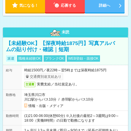
気になる！
応募する
詳細へ
未読
【未経験OK】【深夜時給1875円】写真アルバ
ムの貼り付け・確認｜短期
派遣
職種未経験OK
ブランクOK
WEB登録・面接OK
時給1500円／夜22時～翌5時までは深夜時給1875円
給与
交通費別途支給あり
実費支給／当社規定あり。
交通費
埼玉県川口市
勤務地
川口駅からバス10分
/
赤羽駅からバス10分
情報・出版・メディア
(1)21:00-06:00(休憩60分) ※入社後の最初2～3週間は9:00～
勤務時間
18:00（実働8時間）の日勤で勤務になります
1ヶ月以上3ヶ月未満／即日～9/30まで（延長の可能性あり）
期間