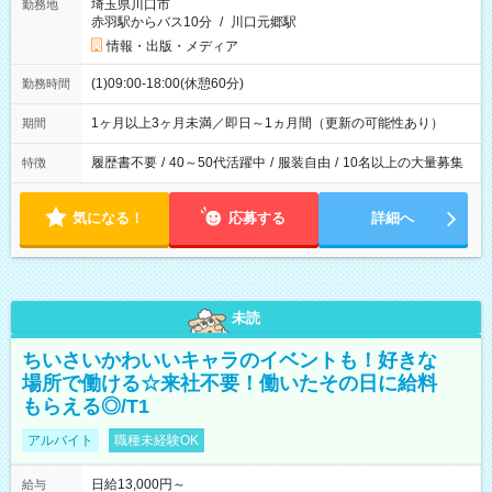
埼玉県川口市
勤務地
赤羽駅からバス10分
/
川口元郷駅
情報・出版・メディア
(1)09:00-18:00(休憩60分)
勤務時間
1ヶ月以上3ヶ月未満／即日～1ヵ月間（更新の可能性あり）
期間
履歴書不要
/
40～50代活躍中
/
服装自由
/
10名以上の大量募集
特徴
気になる！
応募する
詳細へ
未読
ちいさいかわいいキャラのイベントも！好きな
場所で働ける☆来社不要！働いたその日に給料
もらえる◎/T1
アルバイト
職種未経験OK
日給13,000円～
給与