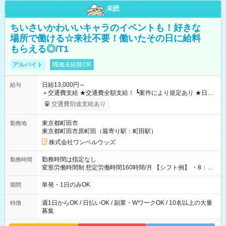
未読
ちいさいかわいいキャラのイベントも！好きな
場所で働ける☆来社不要！働いたその日に給料
もらえる◎/T1
アルバイト
職種未経験OK
日給13,000円～
給与
＋交通費支給 ★交通費全額支給！ ┗案件により規定あり ★日払
いOK！（規定あり） ┗働いたその日に現金GET♪ お仕事後はコ
交通費別途支給あり
ンビニATMから 日払い分を引き落とせます！ 【試用期間】試
用期間なし
東京都町田市
勤務地
東京都町田市原町田（最寄り駅：町田駅）
株式会社ワンベルウッズ
勤務時間は指定なし
勤務時間
変形労働時間制 想定労働時間160時間/月 【シフト例】 ・8：00
～21：00
単発・1日のみOK
期間
週1日からOK / 日払いOK / 副業・WワークOK / 10名以上の大量
特徴
募集