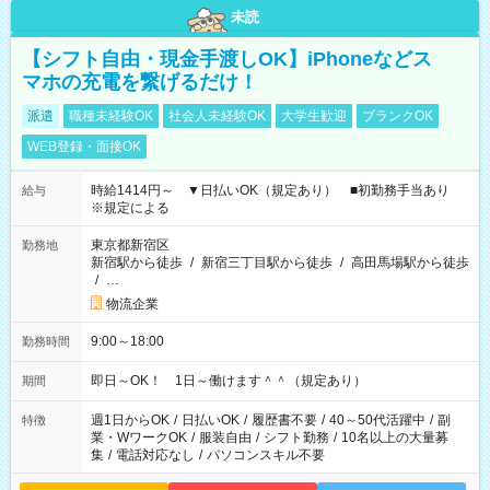
未読
【シフト自由・現金手渡しOK】iPhoneなどス
マホの充電を繋げるだけ！
派遣
職種未経験OK
社会人未経験OK
大学生歓迎
ブランクOK
WEB登録・面接OK
時給1414円～ ▼日払いOK（規定あり） ■初勤務手当あり
給与
※規定による
東京都新宿区
勤務地
新宿駅から徒歩
/
新宿三丁目駅から徒歩
/
高田馬場駅から徒歩
/
…
物流企業
9:00～18:00
勤務時間
即日～OK！ 1日～働けます＾＾（規定あり）
期間
週1日からOK
/
日払いOK
/
履歴書不要
/
40～50代活躍中
/
副
特徴
業・WワークOK
/
服装自由
/
シフト勤務
/
10名以上の大量募
集
/
電話対応なし
/
パソコンスキル不要