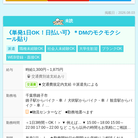
掲載日：2026.08.03
未読
《単発1日OK！日払い可》＊DMのモクモクシ
ール貼り
派遣
職種未経験OK
社会人未経験OK
大学生歓迎
ブランクOK
WEB登録・面接OK
時給1,300円～1,875円
給与
交通費別途支給あり
■ 交通費規定内支給 ※派遣先による
交通費
千葉県銚子市
勤務地
銚子駅からバイク・車
/
犬吠駅からバイク・車
/
観音駅からバ
イク・車
/
…
■物流センターなど ■勤務地選べます
＜1日3時間～OK！＞ ▼ 例えば… ▼ 15:00～18:00 15:00～
勤務時間
22:00 17:00～22:00 など こちら以外の時間もお気軽にご相談く
ださい！