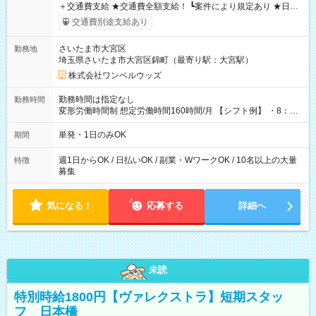
＋交通費支給 ★交通費全額支給！ ┗案件により規定あり ★日払
いOK！（規定あり） ┗働いたその日に現金GET♪ お仕事後はコ
交通費別途支給あり
ンビニATMから 日払い分を引き落とせます！ 【試用期間】試
用期間なし
さいたま市大宮区
勤務地
埼玉県さいたま市大宮区錦町（最寄り駅：大宮駅）
株式会社ワンベルウッズ
勤務時間は指定なし
勤務時間
変形労働時間制 想定労働時間160時間/月 【シフト例】 ・8：00
～21：00
単発・1日のみOK
期間
週1日からOK / 日払いOK / 副業・WワークOK / 10名以上の大量
特徴
募集
気になる！
応募する
詳細へ
未読
特別時給1800円【ヴァレクストラ】短期スタッ
フ 日本橋