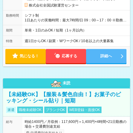
×8時間＝日収10,400円＋交通費 ※当日の役割により時給＋100
円の場合あり ・国家試験 7:00～13:30（休憩なし） 時給1,300
株式会社全国試験運営センター
円（役割手当＋100円）×6時間＝日収8,400円＋交通費 【試用期
間】試用期間なし
シフト制
勤務時間
1日あたりの実働時間：最大7時間/日 09：00～17：00 ※勤務時
間は 試験により異なります。
単発・1日のみOK / 短期（1ヶ月以内）
期間
週1日からOK / 副業・WワークOK / 10名以上の大量募集
特徴
気になる！
応募する
詳細へ
未読
【未経験OK】【服装＆髪色自由！】お菓子のピ
ッキング・シール貼り｜短期
派遣
職種未経験OK
ブランクOK
WEB登録・面接OK
時給1400円／月収例：117,600円＝1,400円×4時間×21日勤務の
給与
場合＋交通費別途支給