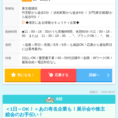
東京都港区
勤務地
竹芝駅から徒歩2分
/
浜松町駅から徒歩4分
/
大門(東京都)駅か
ら徒歩5分
/
…
◆港区にある情報セキュリティ企業◆
◆11：00～18：30のうち実働6時間、休憩60分 ※11：00～18：
勤務時間
00 または 11：30～18：30 。*。ブランクOK！。*。 例え
ば前職が、 在宅/財団法人/事務/コールセンター/受付/販売/カフェ
スタッフ スイーツ販売/ホテルフロント/化粧品販売/など 様々な
＜急募＞即日～長期／8月～9月～も相談OK！応募から最短即日
期間
業界から入社して活躍されています♪
には選考案内♪
日払いOK
/
履歴書不要
/
40～50代活躍中
/
副業・WワークOK
/
特徴
服装自由
/
電話対応なし
気になる！
応募する
詳細へ
掲載日：2026.08.07
未読
＜1日～OK！＞あの有名企業も！展示会や株主
総会のお手伝い！