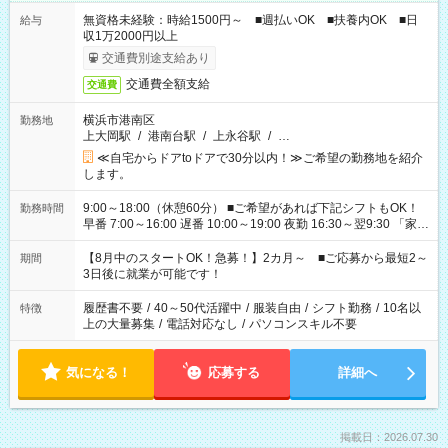
無資格未経験：時給1500円～ ■週払いOK ■扶養内OK ■日
給与
収1万2000円以上
交通費別途支給あり
交通費全額支給
交通費
横浜市港南区
勤務地
上大岡駅
/
港南台駅
/
上永谷駅
/
…
≪自宅からドアtoドアで30分以内！≫ご希望の勤務地を紹介
します。
9:00～18:00（休憩60分） ■ご希望があれば下記シフトもOK！
勤務時間
早番 7:00～16:00 遅番 10:00～19:00 夜勤 16:30～翌9:30 「家族
と休みを合わせたい」 「余裕を持って夕飯の準備がしたい」
「できれば残業はしたくない」 など、ご希望を教えてください
【8月中のスタートOK！急募！】2カ月～ ■ご応募から最短2～
期間
ね。 ※Wワーク希望の方へ 今ご覧のお仕事で希望する勤務時間
3日後に就業が可能です！
と、もう1つのお仕事の勤務時間。 合計で週40時間を超える場
合は応募できません。
履歴書不要
/
40～50代活躍中
/
服装自由
/
シフト勤務
/
10名以
特徴
上の大量募集
/
電話対応なし
/
パソコンスキル不要
気になる！
応募する
詳細へ
掲載日：2026.07.30