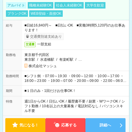
アルバイト
職種未経験OK
社会人未経験OK
大学生歓迎
ブランクOK
WEB登録・面接OK
■日給16,840円～ ■日払いOK ■実働3時間5,120円のお仕事あ
給与
ります！
交通費別途支給あり
一部支給
交通費
東京都千代田区
勤務地
東京駅
/
水道橋駅
/
有楽町駅
/
…
株式会社マッシュ
■シフト例 ・07:00～19:30 ・09:00～12:00 ・10:00～17:00 ・
勤務時間
18:00～23:00 ・19:00～07:00 ・20:00～09:00 ・22:00～06:00
etc ★最短で3時間で5,120円のお仕事から 15時間で2万円近く稼
げるお仕事も！ ご希望のお時間に合わせてご紹介！ ※シフトは
■１日のみ・1回だけお仕事OK！
期間
現場によって異なります。 ※勿論、休憩時間はあるのでご安心
ください！
週1日からOK
/
日払いOK
/
履歴書不要
/
副業・WワークOK
/
シ
特徴
フト勤務
/
10名以上の大量募集
/
電話対応なし
/
パソコンスキ
ル不要
気になる！
応募する
詳細へ