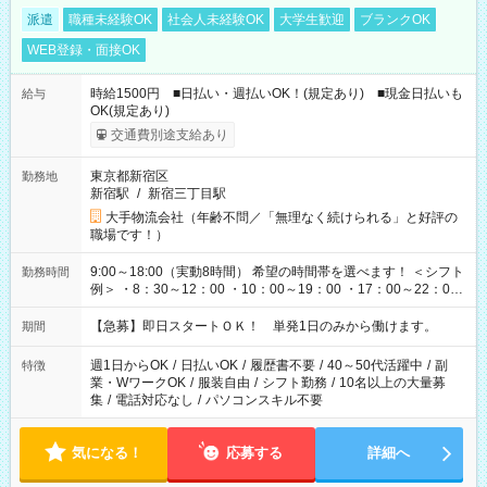
派遣
職種未経験OK
社会人未経験OK
大学生歓迎
ブランクOK
WEB登録・面接OK
時給1500円 ■日払い・週払いOK！(規定あり) ■現金日払いも
給与
OK(規定あり)
交通費別途支給あり
東京都新宿区
勤務地
新宿駅
/
新宿三丁目駅
大手物流会社（年齢不問／「無理なく続けられる」と好評の
職場です！）
9:00～18:00（実動8時間） 希望の時間帯を選べます！ ＜シフト
勤務時間
例＞ ・8：30～12：00 ・10：00～19：00 ・17：00～22：00
・13：00～22：00 ・22：00～翌6：00 など
【急募】即日スタートＯＫ！ 単発1日のみから働けます。
期間
週1日からOK
/
日払いOK
/
履歴書不要
/
40～50代活躍中
/
副
特徴
業・WワークOK
/
服装自由
/
シフト勤務
/
10名以上の大量募
集
/
電話対応なし
/
パソコンスキル不要
気になる！
応募する
詳細へ