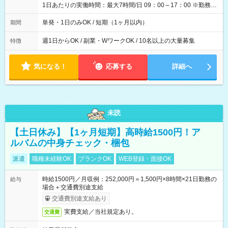
1日あたりの実働時間：最大7時間/日 09：00～17：00 ※勤務時
間は 試験により異なります。
単発・1日のみOK / 短期（1ヶ月以内）
期間
週1日からOK / 副業・WワークOK / 10名以上の大量募集
特徴
気になる！
応募する
詳細へ
未読
【土日休み】【1ヶ月短期】高時給1500円！ア
ルバムの中身チェック・梱包
派遣
職種未経験OK
ブランクOK
WEB登録・面接OK
時給1500円／月収例：252,000円＝1,500円×8時間×21日勤務の
給与
場合＋交通費別途支給
交通費別途支給あり
実費支給／当社規定あり。
交通費