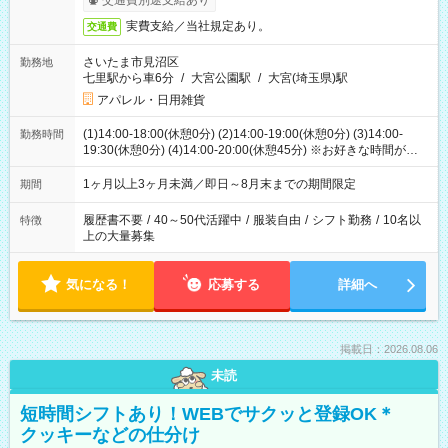
交通費別途支給あり
実費支給／当社規定あり。
交通費
さいたま市見沼区
勤務地
七里駅から車6分
/
大宮公園駅
/
大宮(埼玉県)駅
アパレル・日用雑貨
(1)14:00-18:00(休憩0分) (2)14:00-19:00(休憩0分) (3)14:00-
勤務時間
19:30(休憩0分) (4)14:00-20:00(休憩45分) ※お好きな時間が選べ
ます
1ヶ月以上3ヶ月未満／即日～8月末までの期間限定
期間
履歴書不要
/
40～50代活躍中
/
服装自由
/
シフト勤務
/
10名以
特徴
上の大量募集
気になる！
応募する
詳細へ
掲載日：2026.08.06
未読
短時間シフトあり！WEBでサクッと登録OK＊
クッキーなどの仕分け