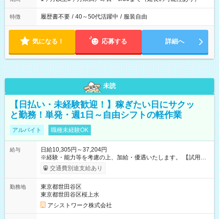
履歴書不要
/
40～50代活躍中
/
服装自由
特徴
気になる！
応募する
詳細へ
未読
【日払い・未経験歓迎！】稼ぎたい日にサクッ
と勤務！単発・週1日～自由シフトの軽作業
アルバイト
職種未経験OK
日給10,305円～37,204円
給与
※経験・能力等を考慮の上、加給・優遇いたします。 【試用期
間】試用期間なし
交通費別途支給あり
東京都世田谷区
勤務地
東京都世田谷区桜上水
アシストワーク株式会社