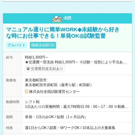
未読
マニュアル通りに簡単WORK◆未経験から好き
な時にお仕事できる！単発OK◎試験監督
アルバイト
職種未経験OK
時給1,300円～
給与
★交通費一部支給 時給1,300円～ ※試験・役割により手当あり
※勤務回数により昇給あり 【即給（前払い）オプションあ
交通費別途支給あり
り！】 希望される場合、勤務から1週間ほどで給与の一部を受け
取れます。 ※手数料418円がかかります。 【過去試験日の収入
東京都町田市
勤務地
例】 ・河合塾模擬試験 8:30～17:30（休憩1時間） 時給1,300円
東京都町田市原町田（最寄り駅：町田駅）
×8時間＝日収10,400円＋交通費 ※当日の役割により時給＋100
円の場合あり ・国家試験 7:00～13:30（休憩なし） 時給1,300
株式会社全国試験運営センター
円（役割手当＋100円）×6時間＝日収8,400円＋交通費 【試用期
間】試用期間なし
シフト制
勤務時間
1日あたりの実働時間：最大7時間/日 09：00～17：00 ※勤務時
間は 試験により異なります。
単発・1日のみOK / 短期（1ヶ月以内）
期間
週1日からOK / 副業・WワークOK / 10名以上の大量募集
特徴