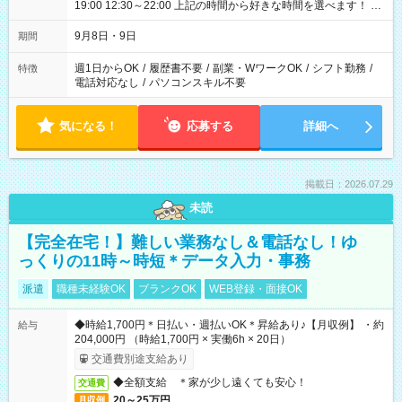
19:00 12:30～22:00 上記の時間から好きな時間を選べます！ ※
時間は変更となる可能性があります
9月8日・9日
期間
週1日からOK
/
履歴書不要
/
副業・WワークOK
/
シフト勤務
/
特徴
電話対応なし
/
パソコンスキル不要
気になる！
応募する
詳細へ
掲載日：2026.07.29
未読
【完全在宅！】難しい業務なし＆電話なし！ゆ
っくりの11時～時短＊データ入力・事務
派遣
職種未経験OK
ブランクOK
WEB登録・面接OK
◆時給1,700円＊日払い・週払いOK＊昇給あり♪【月収例】 ・約
給与
204,000円 （時給1,700円 × 実働6h × 20日）
交通費別途支給あり
◆全額支給 ＊家が少し遠くても安心！
交通費
20～25万円
月収例