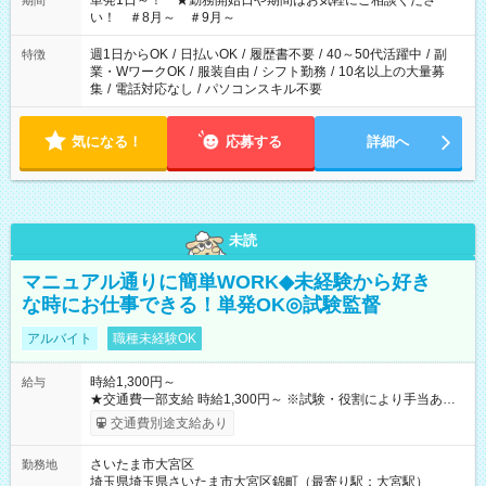
単発1日～！ ★勤務開始日や期間はお気軽にご相談くださ
期間
い！ ＃8月～ ＃9月～
週1日からOK
/
日払いOK
/
履歴書不要
/
40～50代活躍中
/
副
特徴
業・WワークOK
/
服装自由
/
シフト勤務
/
10名以上の大量募
集
/
電話対応なし
/
パソコンスキル不要
気になる！
応募する
詳細へ
未読
マニュアル通りに簡単WORK◆未経験から好き
な時にお仕事できる！単発OK◎試験監督
アルバイト
職種未経験OK
時給1,300円～
給与
★交通費一部支給 時給1,300円～ ※試験・役割により手当あり
※勤務回数により昇給あり 【即給（前払い）オプションあ
交通費別途支給あり
り！】 希望される場合、勤務から1週間ほどで給与の一部を受け
取れます。 ※手数料418円がかかります。 【過去試験日の収入
さいたま市大宮区
勤務地
例】 ・河合塾模擬試験 8:30～17:30（休憩1時間） 時給1,300円
埼玉県埼玉県さいたま市大宮区錦町（最寄り駅：大宮駅）