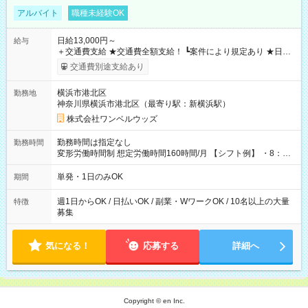
アルバイト
職種未経験OK
日給13,000円～
給与
＋交通費支給 ★交通費全額支給！ ┗案件により規定あり ★日払
いOK！（規定あり） ┗働いたその日に現金GET♪ お仕事後はコ
交通費別途支給あり
ンビニATMから 日払い分を引き落とせます！ 【試用期間】試
用期間なし
横浜市港北区
勤務地
神奈川県横浜市港北区（最寄り駅：新横浜駅）
株式会社ワンベルウッズ
勤務時間は指定なし
勤務時間
変形労働時間制 想定労働時間160時間/月 【シフト例】 ・8：00
～21：00
単発・1日のみOK
期間
週1日からOK / 日払いOK / 副業・WワークOK / 10名以上の大量
特徴
募集
気になる！
応募する
詳細へ
Copyright © en Inc.