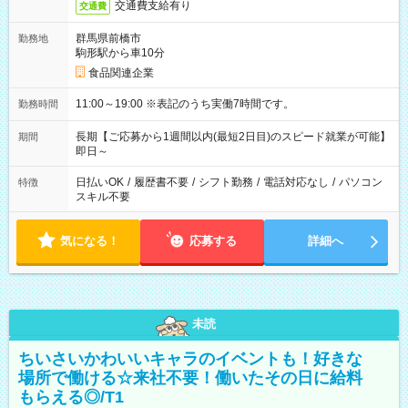
交通費支給有り
交通費
群馬県前橋市
勤務地
駒形駅から車10分
食品関連企業
11:00～19:00 ※表記のうち実働7時間です。
勤務時間
長期【ご応募から1週間以内(最短2日目)のスピード就業が可能】
期間
即日～
日払いOK
/
履歴書不要
/
シフト勤務
/
電話対応なし
/
パソコン
特徴
スキル不要
気になる！
応募する
詳細へ
未読
ちいさいかわいいキャラのイベントも！好きな
場所で働ける☆来社不要！働いたその日に給料
もらえる◎/T1