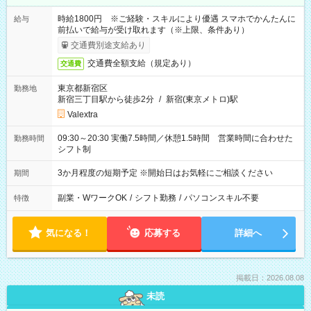
時給1800円 ※ご経験・スキルにより優遇 スマホでかんたんに
給与
前払いで給与が受け取れます（※上限、条件あり）
交通費別途支給あり
交通費全額支給（規定あり）
交通費
東京都新宿区
勤務地
新宿三丁目駅から徒歩2分
/
新宿(東京メトロ)駅
Valextra
09:30～20:30 実働7.5時間／休憩1.5時間 営業時間に合わせた
勤務時間
シフト制
3か月程度の短期予定 ※開始日はお気軽にご相談ください
期間
副業・WワークOK
/
シフト勤務
/
パソコンスキル不要
特徴
気になる！
応募する
詳細へ
掲載日：2026.08.08
未読