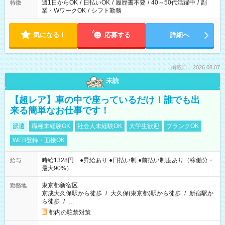
週1日からOK
/
日払いOK
/
履歴書不要
/
40～50代活躍中
/
副
特徴
業・WワークOK
/
シフト勤務
気になる！
応募する
詳細へ
掲載日：2026.08.07
未読
【超レア】車の中で座っているだけ！誰でも出
来る簡単なお仕事です！
派遣
職種未経験OK
社会人未経験OK
大学生歓迎
ブランクOK
WEB登録・面接OK
時給1328円 ●昇給あり ●日払い制 ●前払い制度あり（稼働分・
給与
最大90%）
東京都新宿区
勤務地
京成大久保駅から徒歩
/
大久保(東京都)駅から徒歩
/
新宿駅か
ら徒歩
/
…
都内の駐禁対策