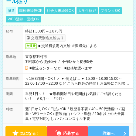
ール貼り
派遣
職種未経験OK
社会人未経験OK
大学生歓迎
ブランクOK
WEB登録・面接OK
時給1,300円～1,875円
給与
交通費別途支給あり
■ 交通費規定内支給 ※派遣先による
交通費
東京都羽村市
勤務地
羽村駅から徒歩5分
/
小作駅から徒歩5分
■物流センターなど ■勤務地選べます
＜1日3時間～OK！＞ ▼ 例えば… ▼ 15:00～18:00 15:00～
勤務時間
22:00 17:00～22:00 など こちら以外の時間もお気軽にご相談く
ださい！
単発1日～！ ★勤務開始日や期間はお気軽にご相談くださ
期間
い！ ＃8月～ ＃9月～
週1日からOK
/
日払いOK
/
履歴書不要
/
40～50代活躍中
/
副
特徴
業・WワークOK
/
服装自由
/
シフト勤務
/
10名以上の大量募
集
/
電話対応なし
/
パソコンスキル不要
気になる！
応募する
詳細へ