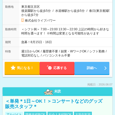
東京都文京区
勤務地
後楽園駅から徒歩5分
/
水道橋駅から徒歩5分
/
春日(東京都)駅
から徒歩7分
株式会社ライブパワー
＜シフト例＞ 7:00～23:00 13:30～22:00 上記の時間から好きな
勤務時間
時間を選べます！ ※時間は変更となる可能性があります
急募！8月15日・16日
期間
週1日からOK
/
履歴書不要
/
副業・WワークOK
/
シフト勤務
/
特徴
電話対応なし
/
パソコンスキル不要
気になる！
応募する
詳細へ
掲載日：2026.08.07
未読
＜単発＊1日～OK！＞コンサートなどのグッズ
販売スタッフ＊
アルバイト
職種未経験OK
社会人未経験OK
大学生歓迎