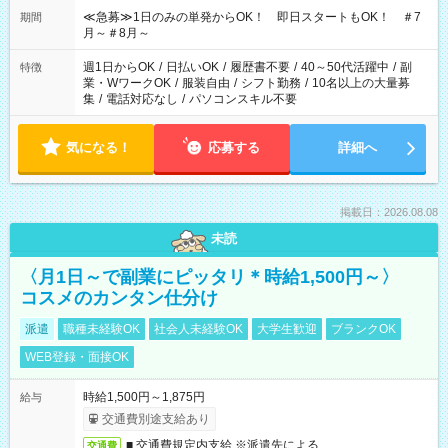
≪急募≫1日のみの単発からOK！ 即日スタートもOK！ ＃7
期間
月～＃8月～
週1日からOK
/
日払いOK
/
履歴書不要
/
40～50代活躍中
/
副
特徴
業・WワークOK
/
服装自由
/
シフト勤務
/
10名以上の大量募
集
/
電話対応なし
/
パソコンスキル不要
気になる！
応募する
詳細へ
掲載日：2026.08.08
未読
〈月1日～で副業にピッタリ＊時給1,500円～〉
コスメのカンタン仕分け
派遣
職種未経験OK
社会人未経験OK
大学生歓迎
ブランクOK
WEB登録・面接OK
時給1,500円～1,875円
給与
交通費別途支給あり
■ 交通費規定内支給 ※派遣先による
交通費