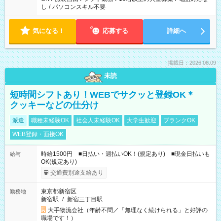
し
/
パソコンスキル不要
気になる！
応募する
詳細へ
掲載日：2026.08.09
未読
短時間シフトあり！WEBでサクッと登録OK＊
クッキーなどの仕分け
派遣
職種未経験OK
社会人未経験OK
大学生歓迎
ブランクOK
WEB登録・面接OK
時給1500円 ■日払い・週払いOK！(規定あり) ■現金日払いも
給与
OK(規定あり)
交通費別途支給あり
東京都新宿区
勤務地
新宿駅
/
新宿三丁目駅
大手物流会社（年齢不問／「無理なく続けられる」と好評の
職場です！）