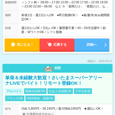
＜シフト例＞ 09:00～17:00 13:00～22:00 17:00～22:00 19:00
勤務時間
～23:00 22:00～06:00 など ※「昼間だけ」「夜勤だけ」など
の希望OK
単発1日・週1日からOK ●即日勤務OK！ ●春/夏/冬休み期間限
期間
定OK！
週1日からOK
/
日払いOK
/
履歴書不要
/
40～50代活躍中
/
副
特徴
業・WワークOK
/
シフト勤務
気になる！
応募する
詳細へ
掲載日：2026.08.07
未読
単発＆未経験大歓迎！さいたまスーパーアリー
ナLIVEでバイト！リモート登録OK！
アルバイト
職種未経験OK
社会人未経験OK
大学生歓迎
ブランクOK
WEB登録・面接OK
日給 5,800円～38,195円／最大時給1950円 ★週払いOK！
給与
交通費別途支給あり