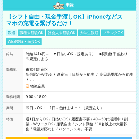
未読
【シフト自由・現金手渡しOK】iPhoneなどス
マホの充電を繋げるだけ！
派遣
職種未経験OK
社会人未経験OK
大学生歓迎
ブランクOK
WEB登録・面接OK
時給1414円～ ▼日払いOK（規定あり） ■初勤務手当あり
給与
※規定による
東京都新宿区
勤務地
新宿駅から徒歩
/
新宿三丁目駅から徒歩
/
高田馬場駅から徒歩
/
…
物流企業
9:00～18:00
勤務時間
即日～OK！ 1日～働けます＾＾（規定あり）
期間
週1日からOK
/
日払いOK
/
履歴書不要
/
40～50代活躍中
/
副
特徴
業・WワークOK
/
服装自由
/
シフト勤務
/
10名以上の大量募
集
/
電話対応なし
/
パソコンスキル不要