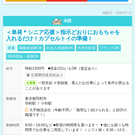
掲載日：2026.07.17
未読
＜単発＊シニア応援＞指示どおりにおもちゃを
入れるだけ！カプセルトイの準備！
派遣
職種未経験OK
社会人未経験OK
大学生歓迎
ブランクOK
WEB登録・面接OK
時給1500円 ■現金日払いもOK（規定あり）
給与
交通費別途支給あり
一部支給 ※登録後、選んだお仕事によって条件が異なる
交通費
ことがあります
東京都羽村市
勤務地
羽村駅
/
小作駅
大手物流会社（年齢不問／「無理なく続けられる」と好評の
職場です！）
9:00～18:00など ■希望の時間帯を選べます！ ▼他にも様々な時
勤務時間
間帯でお仕事をご用意しています！ ＜シフト例＞ 8:30～12:00
17:00～22:00 13:00～22:00 22:00～翌6:00 など