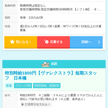
勤務時間は指定なし
勤務時間
変形労働時間制 想定労働時間160時間/月 【シフト例】 ・8：00
～21：00
単発・1日のみOK
期間
週1日からOK / 日払いOK / 副業・WワークOK / 10名以上の大量
特徴
募集
気になる！
応募する
詳細へ
未読
特別時給1800円【ヴァレクストラ】短期スタッ
フ 日本橋
派遣
ブランクOK
WEB登録・面接OK
時給1800円 ※ご経験・スキルにより優遇 スマホでかんたんに
給与
前払いで給与が受け取れます（※上限、条件あり）
交通費別途支給あり