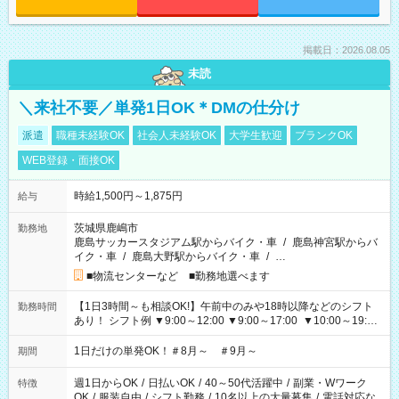
掲載日：2026.08.05
未読
＼来社不要／単発1日OK＊DMの仕分け
派遣
職種未経験OK
社会人未経験OK
大学生歓迎
ブランクOK
WEB登録・面接OK
時給1,500円～1,875円
給与
茨城県鹿嶋市
勤務地
鹿島サッカースタジアム駅からバイク・車
/
鹿島神宮駅からバ
イク・車
/
鹿島大野駅からバイク・車
/
…
■物流センターなど ■勤務地選べます
【1日3時間～も相談OK!】午前中のみや18時以降などのシフト
勤務時間
あり！ シフト例 ▼9:00～12:00 ▼9:00～17:00 ▼10:00～19:00
▼18:00～21:00
1日だけの単発OK！＃8月～ ＃9月～
期間
週1日からOK
/
日払いOK
/
40～50代活躍中
/
副業・Wワーク
特徴
OK
/
服装自由
/
シフト勤務
/
10名以上の大量募集
/
電話対応な