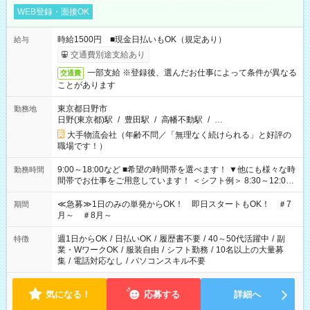
WEB登録・面接OK
時給1500円 ■現金日払いもOK（規定あり）
給与
交通費別途支給あり
一部支給 ※登録後、選んだお仕事によって条件が異なる
交通費
ことがあります
東京都日野市
勤務地
日野(東京都)駅
/
豊田駅
/
高幡不動駅
/
…
大手物流会社（年齢不問／「無理なく続けられる」と好評の
職場です！）
9:00～18:00など ■希望の時間帯を選べます！ ▼他にも様々な時
勤務時間
間帯でお仕事をご用意しています！ ＜シフト例＞ 8:30～12:00
17:00～22:00 13:00～22:00 22:00～翌6:00 など
≪急募≫1日のみの単発からOK！ 即日スタートもOK！ ＃7
期間
月～ ＃8月～
週1日からOK
/
日払いOK
/
履歴書不要
/
40～50代活躍中
/
副
特徴
業・WワークOK
/
服装自由
/
シフト勤務
/
10名以上の大量募
集
/
電話対応なし
/
パソコンスキル不要
気になる！
応募する
詳細へ