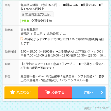
無資格未経験：時給1500円～ ■週払いOK ■扶養内OK ■日
給与
収1万2000円以上
交通費別途支給あり
交通費全額支給
交通費
東京都豊島区
勤務地
巣鴨駅
/
目白駅
/
北池袋駅
/
…
≪自宅からドアtoドアで30分以内！≫ご希望の勤務地を紹介
します。
9:00～18:00（休憩60分） ■ご希望があれば下記シフトもOK！
勤務時間
早番 7:00～16:00 遅番 10:00～19:00 夜勤 16:30～翌9:30 「家族
と休みを合わせたい」 「余裕を持って夕飯の準備がしたい」
「できれば残業はしたくない」 など、ご希望を教えてください
【8月中のスタートOK！急募！】2カ月～ ■ご応募から最短2～
期間
ね。 ※Wワーク希望の方へ 今ご覧のお仕事で希望する勤務時間
3日後に就業が可能です！
と、もう1つのお仕事の勤務時間。 合計で週40時間を超える場
合は応募できません。
履歴書不要
/
40～50代活躍中
/
服装自由
/
シフト勤務
/
10名以
特徴
上の大量募集
/
電話対応なし
/
パソコンスキル不要
気になる！
応募する
詳細へ
掲載日：2026.08.07