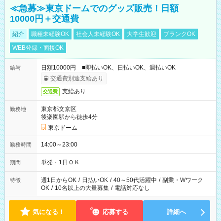
≪急募≫東京ドームでのグッズ販売！日額
10000円＋交通費
紹介
職種未経験OK
社会人未経験OK
大学生歓迎
ブランクOK
WEB登録・面接OK
日額10000円 ■即払いOK、日払いOK、週払いOK
給与
交通費別途支給あり
支給あり
交通費
東京都文京区
勤務地
後楽園駅から徒歩4分
東京ドーム
14:00～23:00
勤務時間
単発・1日ＯＫ
期間
週1日からOK
/
日払いOK
/
40～50代活躍中
/
副業・Wワーク
特徴
OK
/
10名以上の大量募集
/
電話対応なし
気になる！
応募する
詳細へ