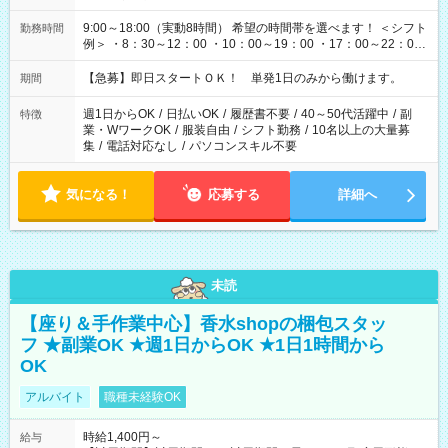
9:00～18:00（実動8時間） 希望の時間帯を選べます！ ＜シフト
勤務時間
例＞ ・8：30～12：00 ・10：00～19：00 ・17：00～22：00
・13：00～22：00 ・22：00～翌6：00 など
【急募】即日スタートＯＫ！ 単発1日のみから働けます。
期間
週1日からOK
/
日払いOK
/
履歴書不要
/
40～50代活躍中
/
副
特徴
業・WワークOK
/
服装自由
/
シフト勤務
/
10名以上の大量募
集
/
電話対応なし
/
パソコンスキル不要
気になる！
応募する
詳細へ
未読
【座り＆手作業中心】香水shopの梱包スタッ
フ ★副業OK ★週1日からOK ★1日1時間から
OK
アルバイト
職種未経験OK
時給1,400円～
給与