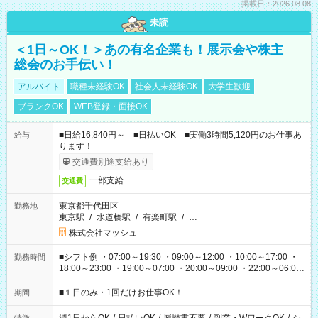
掲載日：2026.08.08
未読
＜1日～OK！＞あの有名企業も！展示会や株主
総会のお手伝い！
アルバイト
職種未経験OK
社会人未経験OK
大学生歓迎
ブランクOK
WEB登録・面接OK
■日給16,840円～ ■日払いOK ■実働3時間5,120円のお仕事あ
給与
ります！
交通費別途支給あり
一部支給
交通費
東京都千代田区
勤務地
東京駅
/
水道橋駅
/
有楽町駅
/
…
株式会社マッシュ
■シフト例 ・07:00～19:30 ・09:00～12:00 ・10:00～17:00 ・
勤務時間
18:00～23:00 ・19:00～07:00 ・20:00～09:00 ・22:00～06:00
etc ★最短で3時間で5,120円のお仕事から 15時間で2万円近く稼
げるお仕事も！ ご希望のお時間に合わせてご紹介！ ※シフトは
■１日のみ・1回だけお仕事OK！
期間
現場によって異なります。 ※勿論、休憩時間はあるのでご安心
ください！