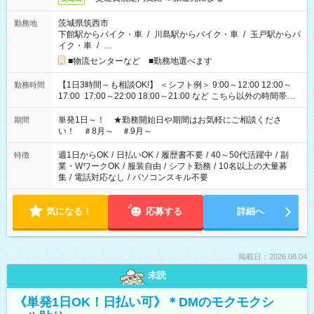
茨城県筑西市
勤務地
下館駅からバイク・車
/
川島駅からバイク・車
/
玉戸駅からバ
イク・車
/
…
■物流センターなど ■勤務地選べます
【1日3時間～も相談OK!】 ＜シフト例＞ 9:00～12:00 12:00～
勤務時間
17:00 17:00～22:00 18:00～21:00 など こちら以外の時間帯も
お気軽にご相談ください！
単発1日～！ ★勤務開始日や期間はお気軽にご相談くださ
期間
い！ ＃8月～ ＃9月～
週1日からOK
/
日払いOK
/
履歴書不要
/
40～50代活躍中
/
副
特徴
業・WワークOK
/
服装自由
/
シフト勤務
/
10名以上の大量募
集
/
電話対応なし
/
パソコンスキル不要
気になる！
応募する
詳細へ
掲載日：2026.08.04
未読
《単発1日OK！日払い可》＊DMのモクモクシ