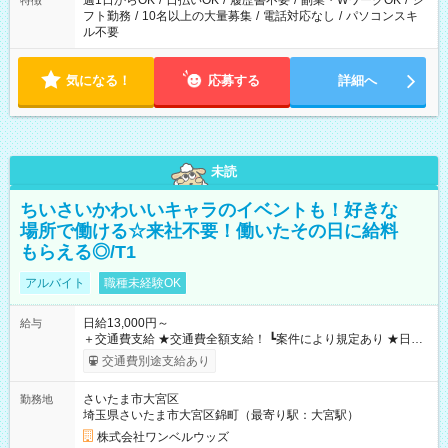
週1日からOK
/
日払いOK
/
履歴書不要
/
副業・WワークOK
/
シ
特徴
フト勤務
/
10名以上の大量募集
/
電話対応なし
/
パソコンスキ
ル不要
気になる！
応募する
詳細へ
未読
ちいさいかわいいキャラのイベントも！好きな
場所で働ける☆来社不要！働いたその日に給料
もらえる◎/T1
アルバイト
職種未経験OK
日給13,000円～
給与
＋交通費支給 ★交通費全額支給！ ┗案件により規定あり ★日払
いOK！（規定あり） ┗働いたその日に現金GET♪ お仕事後はコ
交通費別途支給あり
ンビニATMから 日払い分を引き落とせます！ 【試用期間】試
用期間なし
さいたま市大宮区
勤務地
埼玉県さいたま市大宮区錦町（最寄り駅：大宮駅）
株式会社ワンベルウッズ