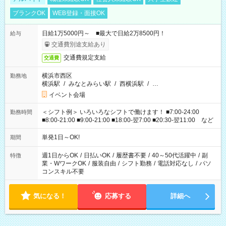
ブランクOK
WEB登録・面接OK
日給1万5000円～ ■最大で日給2万8500円！
給与
交通費別途支給あり
交通費規定支給
交通費
横浜市西区
勤務地
横浜駅
/
みなとみらい駅
/
西横浜駅
/
…
イベント会場
＜シフト例＞ いろいろなシフトで働けます！ ■7:00-24:00
勤務時間
■8:00-21:00 ■9:00-21:00 ■18:00-翌7:00 ■20:30-翌11:00 など
単発1日～OK!
期間
週1日からOK
/
日払いOK
/
履歴書不要
/
40～50代活躍中
/
副
特徴
業・WワークOK
/
服装自由
/
シフト勤務
/
電話対応なし
/
パソ
コンスキル不要
気になる！
応募する
詳細へ