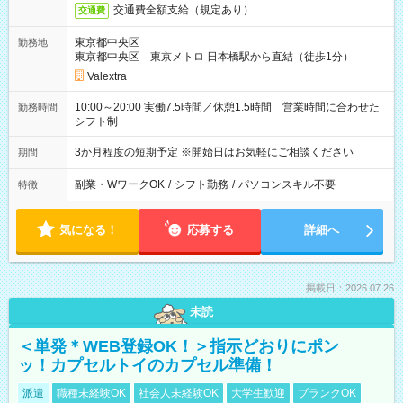
交通費全額支給（規定あり）
交通費
東京都中央区
勤務地
東京都中央区 東京メトロ 日本橋駅から直結（徒歩1分）
Valextra
10:00～20:00 実働7.5時間／休憩1.5時間 営業時間に合わせた
勤務時間
シフト制
3か月程度の短期予定 ※開始日はお気軽にご相談ください
期間
副業・WワークOK
/
シフト勤務
/
パソコンスキル不要
特徴
気になる！
応募する
詳細へ
掲載日：2026.07.26
未読
＜単発＊WEB登録OK！＞指示どおりにポン
ッ！カプセルトイのカプセル準備！
派遣
職種未経験OK
社会人未経験OK
大学生歓迎
ブランクOK