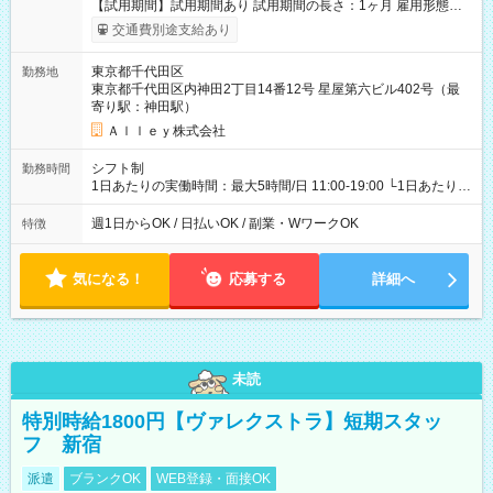
【試用期間】試用期間あり 試用期間の長さ：1ヶ月 雇用形態、
給与は本採用時と同じです。
交通費別途支給あり
東京都千代田区
勤務地
東京都千代田区内神田2丁目14番12号 星屋第六ビル402号（最
寄り駅：神田駅）
Ａｌｌｅｙ株式会社
シフト制
勤務時間
1日あたりの実働時間：最大5時間/日 11:00-19:00 └1日あたりの
実働時間：1-5時間 └上記の時間帯内であれば、いつでも勤務可
能！ └平日・土曜日の中で、お好きな曜日でご勤務いただけま
週1日からOK / 日払いOK / 副業・WワークOK
特徴
す！ 【シフト例】 ・11:00～14:00 ・16:30～19:00 ・13:00～
18:00 などのように、自由な働き方が可能なお仕事です！
気になる！
応募する
詳細へ
未読
特別時給1800円【ヴァレクストラ】短期スタッ
フ 新宿
派遣
ブランクOK
WEB登録・面接OK