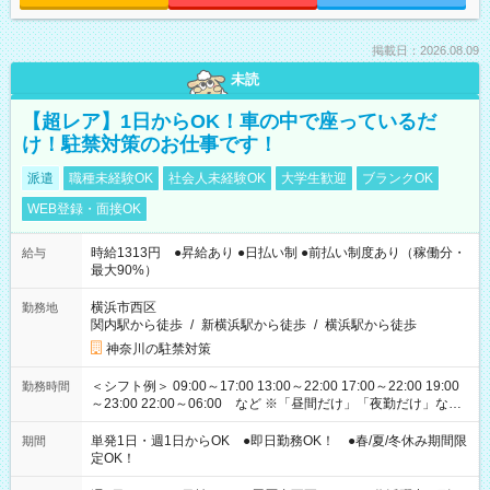
掲載日：2026.08.09
未読
【超レア】1日からOK！車の中で座っているだ
け！駐禁対策のお仕事です！
派遣
職種未経験OK
社会人未経験OK
大学生歓迎
ブランクOK
WEB登録・面接OK
時給1313円 ●昇給あり ●日払い制 ●前払い制度あり（稼働分・
給与
最大90%）
横浜市西区
勤務地
関内駅から徒歩
/
新横浜駅から徒歩
/
横浜駅から徒歩
神奈川の駐禁対策
＜シフト例＞ 09:00～17:00 13:00～22:00 17:00～22:00 19:00
勤務時間
～23:00 22:00～06:00 など ※「昼間だけ」「夜勤だけ」など
の希望OK
単発1日・週1日からOK ●即日勤務OK！ ●春/夏/冬休み期間限
期間
定OK！