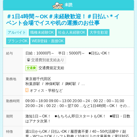
未読
＃1日4時間～OK＃未経験歓迎！＃日払い＊イ
ベント会場でイスや机の運搬のお仕事
アルバイト
職種未経験OK
社会人未経験OK
大学生歓迎
ブランクOK
WEB登録・面接OK
日給：10000円～ 半日：5000円～ ■日払いOK！
給与
交通費別途支給あり
交通費規定支給
交通費
東京都千代田区
勤務地
秋葉原駅
/
神保町駅
/
麹町駅
/
…
オフィス・学校など
09:00～18:00 09:00～13:00 20:00～24：00 22：00～31:00
勤務時間
20:00～24：00 22：00～翌7:00 …など1日4時間～OK！ その他
シフトもございます！ お気軽にご相談ください！
激短1日～OK！ ■もちろん即日スタートもOK！ ■曜日・日数
期間
はアナタ次第！
週1日からOK
/
日払いOK
/
履歴書不要
/
40～50代活躍中
/
副
特徴
業・WワークOK
/
シフト勤務
/
10名以上の大量募集
/
電話対応