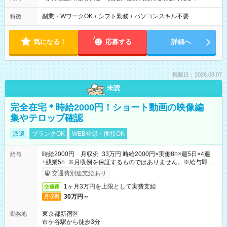
副業・WワークOK
/
シフト勤務
/
パソコンスキル不要
特徴
気になる！
応募する
詳細へ
掲載日：2026.08.07
未読
完全在宅＊時給2000円！ショート動画の映像編
集やテロップ確認
派遣
ブランクOK
WEB登録・面接OK
時給2000円 月収例 33万円 時給2000円×実働8h×週5日×4週
給与
+残業5h ※月収例を保証するものではありません。※給与即受
取りサービス利用可（利用条件有）
交通費別途支給あり
1ヶ月3万円を上限として実費支給
交通費
30万円～
月収例
東京都新宿区
勤務地
市ケ谷駅から徒歩3分