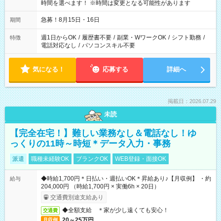
時間を選べます！ ※時間は変更となる可能性があります
急募！8月15日・16日
期間
週1日からOK
/
履歴書不要
/
副業・WワークOK
/
シフト勤務
/
特徴
電話対応なし
/
パソコンスキル不要
気になる！
応募する
詳細へ
掲載日：2026.07.29
未読
【完全在宅！】難しい業務なし＆電話なし！ゆ
っくりの11時～時短＊データ入力・事務
派遣
職種未経験OK
ブランクOK
WEB登録・面接OK
◆時給1,700円＊日払い・週払いOK＊昇給あり♪【月収例】 ・約
給与
204,000円 （時給1,700円 × 実働6h × 20日）
交通費別途支給あり
◆全額支給 ＊家が少し遠くても安心！
交通費
20～25万円
月収例