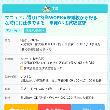
未読
マニュアル通りに簡単WORK◆未経験から好き
な時にお仕事できる！単発OK◎試験監督
アルバイト
職種未経験OK
時給1,300円～
給与
★交通費一部支給 時給1,300円～ ※試験・役割により手当あり
※勤務回数により昇給あり 【即給（前払い）オプションあ
交通費別途支給あり
り！】 希望される場合、勤務から1週間ほどで給与の一部を受け
取れます。 ※手数料418円がかかります。 【過去試験日の収入
さいたま市大宮区
勤務地
例】 ・河合塾模擬試験 8:30～17:30（休憩1時間） 時給1,300円
埼玉県埼玉県さいたま市大宮区錦町（最寄り駅：大宮駅）
×8時間＝日収10,400円＋交通費 ※当日の役割により時給＋100
円の場合あり ・国家試験 7:00～13:30（休憩なし） 時給1,300
株式会社全国試験運営センター
円（役割手当＋100円）×6時間＝日収8,400円＋交通費 【試用期
間】試用期間なし
シフト制
勤務時間
1日あたりの実働時間：最大7時間/日 09：00～17：00 ※勤務時
間は 試験により異なります。
単発・1日のみOK / 短期（1ヶ月以内）
期間
週1日からOK / 副業・WワークOK / 10名以上の大量募集
特徴