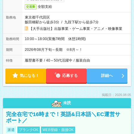
全額支給
交通費
東京都千代田区
勤務地
飯田橋駅から徒歩3分
/
九段下駅から徒歩7分
【大手出版社】出版事業・ゲーム事業・アニメ・映像事業
10:00～18:00(実働7時間 休憩1時間)
勤務時間
2026年08月下旬～長期 ※8月～！
期間
履歴書不要
/
40～50代活躍中
/
服装自由
特徴
気になる！
応募する
詳細へ
掲載日：2026.08.05
未読
完全在宅で16時まで！英語&日本語＼EC運営サ
ポート／
派遣
ブランクOK
WEB登録・面接OK