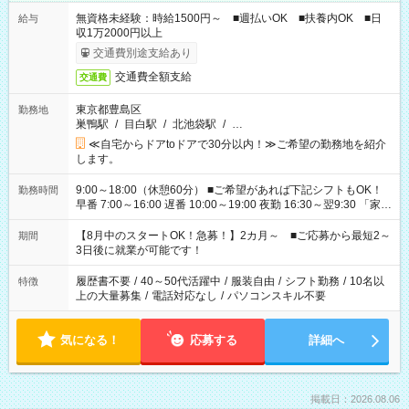
無資格未経験：時給1500円～ ■週払いOK ■扶養内OK ■日
給与
収1万2000円以上
交通費別途支給あり
交通費全額支給
交通費
東京都豊島区
勤務地
巣鴨駅
/
目白駅
/
北池袋駅
/
…
≪自宅からドアtoドアで30分以内！≫ご希望の勤務地を紹介
します。
9:00～18:00（休憩60分） ■ご希望があれば下記シフトもOK！
勤務時間
早番 7:00～16:00 遅番 10:00～19:00 夜勤 16:30～翌9:30 「家族
と休みを合わせたい」 「余裕を持って夕飯の準備がしたい」
「できれば残業はしたくない」 など、ご希望を教えてください
【8月中のスタートOK！急募！】2カ月～ ■ご応募から最短2～
期間
ね。 ※Wワーク希望の方へ 今ご覧のお仕事で希望する勤務時間
3日後に就業が可能です！
と、もう1つのお仕事の勤務時間。 合計で週40時間を超える場
合は応募できません。
履歴書不要
/
40～50代活躍中
/
服装自由
/
シフト勤務
/
10名以
特徴
上の大量募集
/
電話対応なし
/
パソコンスキル不要
気になる！
応募する
詳細へ
掲載日：2026.08.06