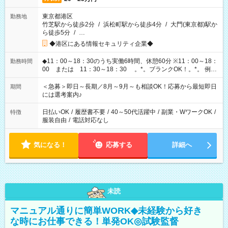
東京都港区
勤務地
竹芝駅から徒歩2分
/
浜松町駅から徒歩4分
/
大門(東京都)駅か
ら徒歩5分
/
…
◆港区にある情報セキュリティ企業◆
◆11：00～18：30のうち実働6時間、休憩60分 ※11：00～18：
勤務時間
00 または 11：30～18：30 。*。ブランクOK！。*。 例え
ば前職が、 在宅/財団法人/事務/コールセンター/受付/販売/カフェ
スタッフ スイーツ販売/ホテルフロント/化粧品販売/など 様々な
＜急募＞即日～長期／8月～9月～も相談OK！応募から最短即日
期間
業界から入社して活躍されています♪
には選考案内♪
日払いOK
/
履歴書不要
/
40～50代活躍中
/
副業・WワークOK
/
特徴
服装自由
/
電話対応なし
気になる！
応募する
詳細へ
未読
マニュアル通りに簡単WORK◆未経験から好き
な時にお仕事できる！単発OK◎試験監督