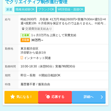
でクリエイティブ制作進行管理
派遣
職種未経験OK
ブランクOK
WEB登録・面接OK
時給2600円 月収例 41万円 時給2600円×実働7h30m×週5日×4
給与
週+残業10h ※月収例を保証するものではありません。※給与即
受取りサービス利用可（利用条件有）
交通費別途支給あり
1ヶ月3万円を上限として実費支給
交通費
30万円～
月収例
東京都渋谷区
勤務地
渋谷駅から徒歩1分
インターネット関連
10:00-18:30（休憩60分）実働7時間30分
勤務時間
即日～長期 ※開始日相談OK
期間
履歴書不要
/
服装自由
特徴
気になる！
応募する
詳細へ