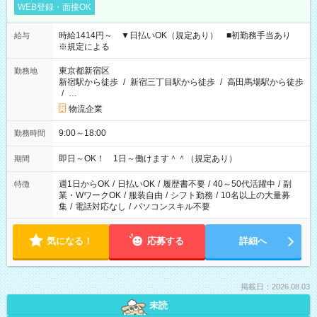
WEB登録・面接OK
時給1414円～ ▼日払いOK（規定あり） ■初勤務手当あり
給与
※規定による
東京都新宿区
勤務地
新宿駅から徒歩
/
新宿三丁目駅から徒歩
/
高田馬場駅から徒歩
/
…
物流企業
9:00～18:00
勤務時間
即日～OK！ 1日～働けます＾＾（規定あり）
期間
週1日からOK
/
日払いOK
/
履歴書不要
/
40～50代活躍中
/
副
特徴
業・WワークOK
/
服装自由
/
シフト勤務
/
10名以上の大量募
集
/
電話対応なし
/
パソコンスキル不要
気になる！
応募する
詳細へ
掲載日：2026.08.03
未読