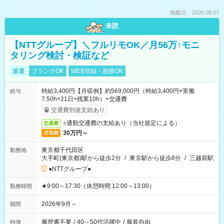
掲載日：2026.08.07
未読
【NTTグループ】＼フルリモOK／月56万↑モニ
タリング検討・検証など
派遣
ブランクOK
WEB登録・面接OK
時給3,400円【月収例】約569,000円（時給3,400円×実働
給与
7.50h×21日+残業10h）+交通費
交通費別途支給あり
○通勤交通費の支給あり（当社規定による）
交通費
30万円～
月収例
東京都千代田区
勤務地
大手町(東京都)駅から徒歩2分
/
東京駅から徒歩8分
/
三越前駅
●NTTグループ●
★9:00～17:30（休憩時間 12:00～13:00）
勤務時間
2026年9月～
期間
履歴書不要
/
40～50代活躍中
/
服装自由
特徴