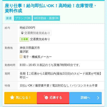
座り仕事！給与即払いOK！高時給！在庫管理・
資料作成
派遣
ブランクOK
WEB登録・面接OK
時給1500円
給与
交通費別途支給あり
交通費支給有り
交通費
神奈川県藤沢市
勤務地
藤沢駅
電子・機械系メーカー
8:00～16:45 ※表記のうち実働7時間45分です。
勤務時間
長期【ご応募から1週間以内(最短2日目)のスピード就業が可能】
期間
即日～
日払いOK
/
履歴書不要
/
電話対応なし
/
パソコンスキル不要
特徴
気になる！
応募する
詳細へ