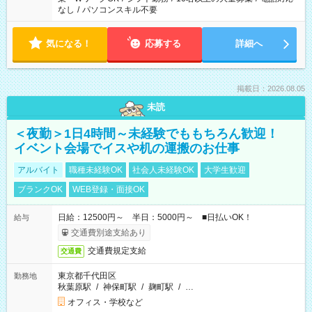
なし
/
パソコンスキル不要
気になる！
応募する
詳細へ
掲載日：2026.08.05
未読
＜夜勤＞1日4時間～未経験でももちろん歓迎！
イベント会場でイスや机の運搬のお仕事
アルバイト
職種未経験OK
社会人未経験OK
大学生歓迎
ブランクOK
WEB登録・面接OK
日給：12500円～ 半日：5000円～ ■日払いOK！
給与
交通費別途支給あり
交通費規定支給
交通費
東京都千代田区
勤務地
秋葉原駅
/
神保町駅
/
麹町駅
/
…
オフィス・学校など