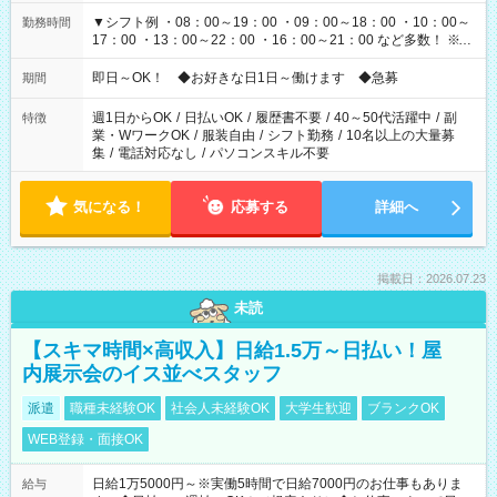
▼シフト例 ・08：00～19：00 ・09：00～18：00 ・10：00～
勤務時間
17：00 ・13：00～22：00 ・16：00～21：00 など多数！ ※お
仕事により勤務時間が異なります
即日～OK！ ◆お好きな日1日～働けます ◆急募
期間
週1日からOK
/
日払いOK
/
履歴書不要
/
40～50代活躍中
/
副
特徴
業・WワークOK
/
服装自由
/
シフト勤務
/
10名以上の大量募
集
/
電話対応なし
/
パソコンスキル不要
気になる！
応募する
詳細へ
掲載日：2026.07.23
未読
【スキマ時間×高収入】日給1.5万～日払い！屋
内展示会のイス並べスタッフ
派遣
職種未経験OK
社会人未経験OK
大学生歓迎
ブランクOK
WEB登録・面接OK
日給1万5000円～※実働5時間で日給7000円のお仕事もありま
給与