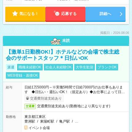
気になる！
応募する
詳細へ
掲載日：2026.08.06
未読
【激単1日勤務OK!】ホテルなどの会場で株主総
会のサポートスタッフ＊日払いOK
派遣
職種未経験OK
社会人未経験OK
大学生歓迎
ブランクOK
WEB登録・面接OK
日給1万5000円～※実働5時間で日給7000円のお仕事もありま
給与
す ◆日払い・週払いOK！（規定あり）◆お仕事によって日給
も異なります
交通費別途支給あり
交通費別途支給あり(勤務地により異なります)
交通費
東京都江東区
勤務地
豊洲駅
/
東陽町駅
/
亀戸駅
/
…
イベント会場