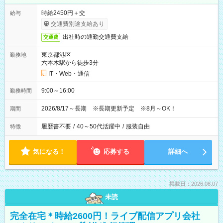
時給2450円＋交
給与
交通費別途支給あり
出社時の通勤交通費支給
交通費
東京都港区
勤務地
六本木駅から徒歩3分
IT・Web・通信
9:00～16:00
勤務時間
2026/8/17～長期 ※長期更新予定 ※8月～OK！
期間
履歴書不要
/
40～50代活躍中
/
服装自由
特徴
気になる！
応募する
詳細へ
掲載日：2026.08.07
未読
完全在宅＊時給2600円！ライブ配信アプリ会社