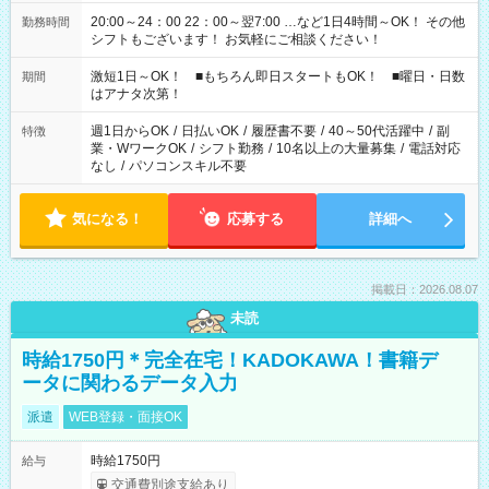
20:00～24：00 22：00～翌7:00 …など1日4時間～OK！ その他
勤務時間
シフトもございます！ お気軽にご相談ください！
激短1日～OK！ ■もちろん即日スタートもOK！ ■曜日・日数
期間
はアナタ次第！
週1日からOK
/
日払いOK
/
履歴書不要
/
40～50代活躍中
/
副
特徴
業・WワークOK
/
シフト勤務
/
10名以上の大量募集
/
電話対応
なし
/
パソコンスキル不要
気になる！
応募する
詳細へ
掲載日：2026.08.07
未読
時給1750円＊完全在宅！KADOKAWA！書籍デ
ータに関わるデータ入力
派遣
WEB登録・面接OK
時給1750円
給与
交通費別途支給あり