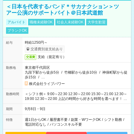
＜日本を代表するバンド＊サカナクション＞ツ
アー公演のサポートバイト＠日本武道館
アルバイト
職種未経験OK
社会人未経験OK
大学生歓迎
ブランクOK
時給1250円～
給与
交通費別途支給あり
支給（規定有り）
交通費
東京都千代田区
勤務地
九段下駅から徒歩5分
/
竹橋駅から徒歩10分
/
神保町駅から徒
歩15分
/
…
株式会社ライブパワー
＜シフト例＞ 9:00～22:30 12:30～22:00 15:30～21:00 12:30～
勤務時間
19:00 12:30～22:00 上記の時間から好きな時間を選べます！ ※
時間は変更となる可能性があります
9月8日・9日
期間
週1日からOK
/
履歴書不要
/
副業・WワークOK
/
シフト勤務
/
特徴
電話対応なし
/
パソコンスキル不要