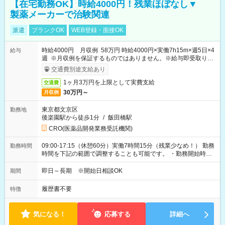
【在宅勤務OK】時給4000円！残業ほぼなし▼
製薬メーカーで治験関連
派遣
ブランクOK
WEB登録・面接OK
時給4000円 月収例 58万円 時給4000円×実働7h15m×週5日×4
給与
週 ※月収例を保証するものではありません。※給与即受取りサ
ービス利用可（利用条件有）
交通費別途支給あり
1ヶ月3万円を上限として実費支給
交通費
30万円～
月収例
東京都文京区
勤務地
後楽園駅から徒歩1分
/
飯田橋駅
CRO(医薬品開発業務受託機関)
09:00-17:15（休憩60分）実働7時間15分（残業少なめ！） 勤務
勤務時間
時間を下記の範囲で調整することも可能です。 ・勤務開始時
間 09:00～10:00 ・勤務終了時間 16:00～17:15 ・実働
05:00～07:15
即日～長期 ※開始日相談OK
期間
履歴書不要
特徴
気になる！
応募する
詳細へ