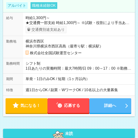
アルバイト
職種未経験OK
時給1,300円～
給与
★交通費一部支給 時給1,300円～ ※試験・役割により手当あり
※勤務回数により昇給あり 【即給（前払い）オプションあ
交通費別途支給あり
り！】 希望される場合、勤務から1週間ほどで給与の一部を受け
取れます。 ※手数料418円がかかります。 【過去試験日の収入
横浜市西区
勤務地
例】 ・河合塾模擬試験 8:30～17:30（休憩1時間） 時給1,300円
神奈川県横浜市西区高島（最寄り駅：横浜駅）
×8時間＝日収10,400円＋交通費 ※当日の役割により時給＋100
円の場合あり ・国家試験 7:00～13:30（休憩なし） 時給1,300
株式会社全国試験運営センター
円（役割手当＋100円）×6時間＝日収8,400円＋交通費 【試用期
間】試用期間なし
シフト制
勤務時間
1日あたりの実働時間：最大7時間/日 09：00～17：00 ※勤務時
間は 試験により異なります。
単発・1日のみOK / 短期（1ヶ月以内）
期間
週1日からOK / 副業・WワークOK / 10名以上の大量募集
特徴
気になる！
応募する
詳細へ
未読