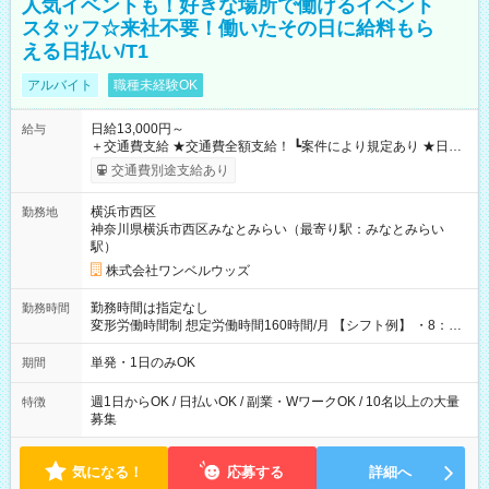
人気イベントも！好きな場所で働けるイベント
スタッフ☆来社不要！働いたその日に給料もら
える日払い/T1
アルバイト
職種未経験OK
日給13,000円～
給与
＋交通費支給 ★交通費全額支給！ ┗案件により規定あり ★日払
いOK！（規定あり） ┗働いたその日に現金GET♪ お仕事後はコ
交通費別途支給あり
ンビニATMから 日払い分を引き落とせます！ 【試用期間】試
用期間なし
横浜市西区
勤務地
神奈川県横浜市西区みなとみらい（最寄り駅：みなとみらい
駅）
株式会社ワンベルウッズ
勤務時間は指定なし
勤務時間
変形労働時間制 想定労働時間160時間/月 【シフト例】 ・8：00
～21：00
単発・1日のみOK
期間
週1日からOK / 日払いOK / 副業・WワークOK / 10名以上の大量
特徴
募集
気になる！
応募する
詳細へ