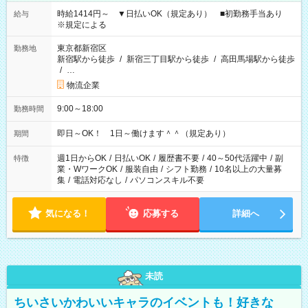
時給1414円～ ▼日払いOK（規定あり） ■初勤務手当あり
給与
※規定による
東京都新宿区
勤務地
新宿駅から徒歩
/
新宿三丁目駅から徒歩
/
高田馬場駅から徒歩
/
…
物流企業
9:00～18:00
勤務時間
即日～OK！ 1日～働けます＾＾（規定あり）
期間
週1日からOK
/
日払いOK
/
履歴書不要
/
40～50代活躍中
/
副
特徴
業・WワークOK
/
服装自由
/
シフト勤務
/
10名以上の大量募
集
/
電話対応なし
/
パソコンスキル不要
気になる！
応募する
詳細へ
未読
ちいさいかわいいキャラのイベントも！好きな