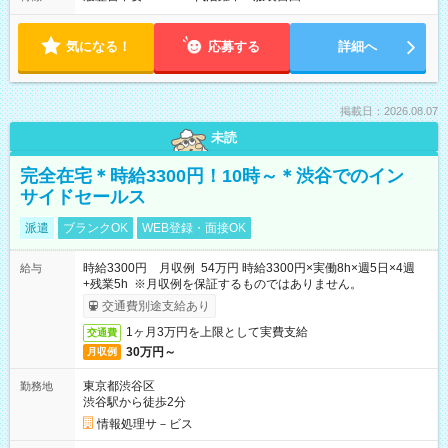
気になる！
応募する
詳細へ
掲載日：2026.08.07
未読
完全在宅＊時給3300円！10時～＊渋谷でのイン
サイドセールス
派遣
ブランクOK
WEB登録・面接OK
時給3300円 月収例 54万円 時給3300円×実働8h×週5日×4週
給与
+残業5h ※月収例を保証するものではありません。
交通費別途支給あり
1ヶ月3万円を上限として実費支給
交通費
30万円～
月収例
東京都渋谷区
勤務地
渋谷駅から徒歩2分
情報処理サ－ビス