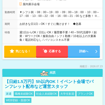
屋内展示会場
▼シフト例 ・08：00～19：00 ・09：00～18：00 ・10：00～
勤務時間
17：00 ・13：00～22：00 ・16：00～21：00 など多数！ ※お
仕事により勤務時間が異なります
お好きな日1日～OK！すぐに働けます！ ◆急募
期間
週1日からOK
/
日払いOK
/
履歴書不要
/
40～50代活躍中
/
副
特徴
業・WワークOK
/
服装自由
/
シフト勤務
/
10名以上の大量募
集
/
電話対応なし
/
パソコンスキル不要
気になる！
応募する
詳細へ
掲載日：2026.07.23
未読
【日給1.5万円】5h以内OK！イベント会場でパ
ンフレット配布など運営スタッフ
派遣
職種未経験OK
社会人未経験OK
大学生歓迎
ブランクOK
WEB登録・面接OK