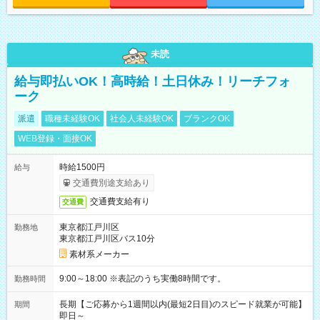
未読
給与即払いOK！高時給！土日休み！リーチフォ
ーク
派遣
職種未経験OK
社会人未経験OK
ブランクOK
WEB登録・面接OK
時給1500円
給与
交通費別途支給あり
交通費支給有り
交通費
東京都江戸川区
勤務地
東京都江戸川区バス10分
素材系メーカー
9:00～18:00 ※表記のうち実働8時間です。
勤務時間
長期【ご応募から1週間以内(最短2日目)のスピード就業が可能】
期間
即日～