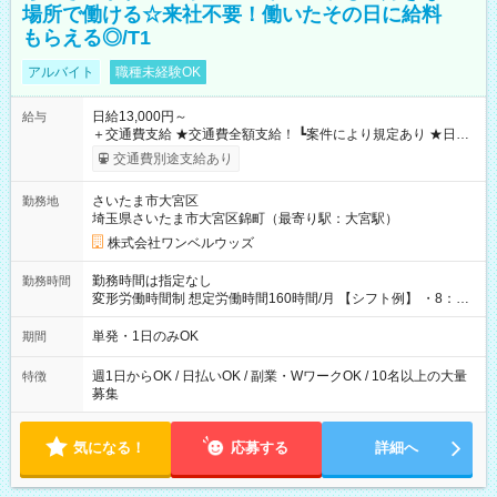
場所で働ける☆来社不要！働いたその日に給料
もらえる◎/T1
アルバイト
職種未経験OK
日給13,000円～
給与
＋交通費支給 ★交通費全額支給！ ┗案件により規定あり ★日払
いOK！（規定あり） ┗働いたその日に現金GET♪ お仕事後はコ
交通費別途支給あり
ンビニATMから 日払い分を引き落とせます！ 【試用期間】試
用期間なし
さいたま市大宮区
勤務地
埼玉県さいたま市大宮区錦町（最寄り駅：大宮駅）
株式会社ワンベルウッズ
勤務時間は指定なし
勤務時間
変形労働時間制 想定労働時間160時間/月 【シフト例】 ・8：00
～21：00
単発・1日のみOK
期間
週1日からOK / 日払いOK / 副業・WワークOK / 10名以上の大量
特徴
募集
気になる！
応募する
詳細へ