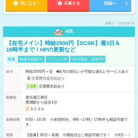
気になる！
応募する
詳細へ
掲載日：2026.08.06
未読
【在宅メイン】時給2500円【SCSK】週3日＆
16時半まで！HPの更新など
派遣
職種未経験OK
ブランクOK
WEB登録・面接OK
時給2500円＋交 ■給与の前払いが可能な速払いサービスあり
給与
交通費別途支給あり
交通費支給あり
交通費
東京都江東区
勤務地
豊洲駅から徒歩1分
ＳＣＳＫ
9:00～16:30 ※休憩60分。9時～17時／17時半も相談可能で
勤務時間
す。
【急募】即日～長期 ※開始日はご相談可能です！ ※8月～！
期間