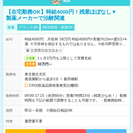
未読
【在宅勤務OK】時給4000円！残業ほぼなし▼
製薬メーカーで治験関連
派遣
ブランクOK
WEB登録・面接OK
時給4000円 月収例 58万円 時給4000円×実働7h15m×週5日×4
給与
週 ※月収例を保証するものではありません。※給与即受取りサ
ービス利用可（利用条件有）
交通費別途支給あり
1ヶ月3万円を上限として実費支給
交通費
30万円～
月収例
東京都文京区
勤務地
後楽園駅から徒歩1分
/
飯田橋駅
CRO(医薬品開発業務受託機関)
09:00-17:15（休憩60分）実働7時間15分（残業少なめ！） 勤務
勤務時間
時間を下記の範囲で調整することも可能です。 ・勤務開始時
間 09:00～10:00 ・勤務終了時間 16:00～17:15 ・実働
05:00～07:15
即日～長期 ※開始日相談OK
期間
履歴書不要
特徴