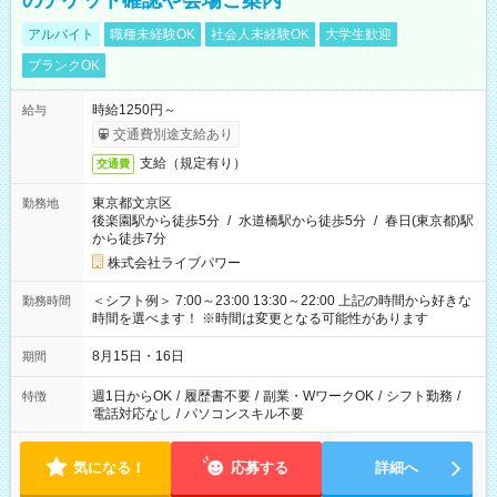
のチケット確認や会場ご案内
アルバイト
職種未経験OK
社会人未経験OK
大学生歓迎
ブランクOK
時給1250円～
給与
交通費別途支給あり
支給（規定有り）
交通費
東京都文京区
勤務地
後楽園駅から徒歩5分
/
水道橋駅から徒歩5分
/
春日(東京都)駅
から徒歩7分
株式会社ライブパワー
＜シフト例＞ 7:00～23:00 13:30～22:00 上記の時間から好きな
勤務時間
時間を選べます！ ※時間は変更となる可能性があります
8月15日・16日
期間
週1日からOK
/
履歴書不要
/
副業・WワークOK
/
シフト勤務
/
特徴
電話対応なし
/
パソコンスキル不要
気になる！
応募する
詳細へ