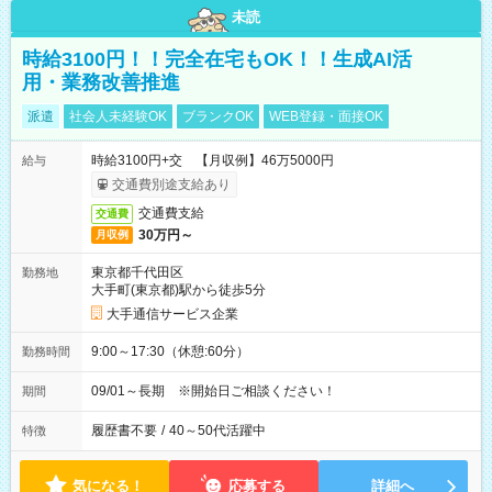
未読
時給3100円！！完全在宅もOK！！生成AI活
用・業務改善推進
派遣
社会人未経験OK
ブランクOK
WEB登録・面接OK
時給3100円+交 【月収例】46万5000円
給与
交通費別途支給あり
交通費支給
交通費
30万円～
月収例
東京都千代田区
勤務地
大手町(東京都)駅から徒歩5分
大手通信サービス企業
9:00～17:30（休憩:60分）
勤務時間
09/01～長期 ※開始日ご相談ください！
期間
履歴書不要
/
40～50代活躍中
特徴
気になる！
応募する
詳細へ