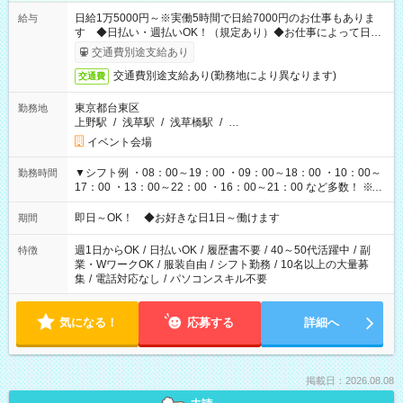
日給1万5000円～※実働5時間で日給7000円のお仕事もありま
給与
す ◆日払い・週払いOK！（規定あり）◆お仕事によって日給
も異なります
交通費別途支給あり
交通費別途支給あり(勤務地により異なります)
交通費
東京都台東区
勤務地
上野駅
/
浅草駅
/
浅草橋駅
/
…
イベント会場
▼シフト例 ・08：00～19：00 ・09：00～18：00 ・10：00～
勤務時間
17：00 ・13：00～22：00 ・16：00～21：00 など多数！ ※お
仕事により勤務時間が異なります
即日～OK！ ◆お好きな日1日～働けます
期間
週1日からOK
/
日払いOK
/
履歴書不要
/
40～50代活躍中
/
副
特徴
業・WワークOK
/
服装自由
/
シフト勤務
/
10名以上の大量募
集
/
電話対応なし
/
パソコンスキル不要
気になる！
応募する
詳細へ
掲載日：2026.08.08