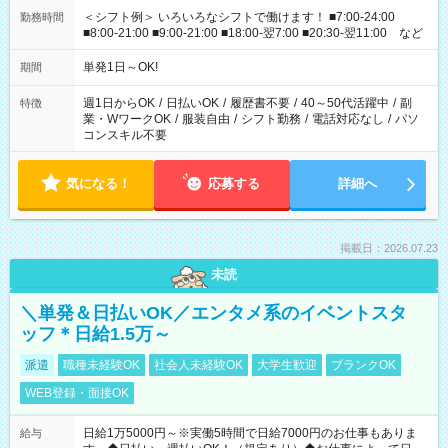
＜シフト例＞ いろいろなシフトで働けます！ ■7:00-24:00
勤務時間
■8:00-21:00 ■9:00-21:00 ■18:00-翌7:00 ■20:30-翌11:00 など
単発1日～OK!
期間
週1日からOK
/
日払いOK
/
履歴書不要
/
40～50代活躍中
/
副
特徴
業・WワークOK
/
服装自由
/
シフト勤務
/
電話対応なし
/
パソ
コンスキル不要
気になる！
応募する
詳細へ
掲載日：2026.07.23
未読
＼単発＆日払いOK／エンタメ系のイベントスタ
ッフ＊日給1.5万～
派遣
職種未経験OK
社会人未経験OK
大学生歓迎
ブランクOK
WEB登録・面接OK
日給1万5000円～※実働5時間で日給7000円のお仕事もありま
給与