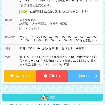
す ◆日払い・週払いOK！（規定あり）◆お仕事によって日給
も異なります
交通費別途支給あり
交通費別途支給あり(勤務地により異なります)
交通費
東京都練馬区
勤務地
練馬駅
/
大泉学園駅
/
石神井公園駅
イベント会場
▼シフト例 ・08：00～19：00 ・09：00～18：00 ・10：00～
勤務時間
17：00 ・13：00～22：00 ・16：00～21：00 など多数！ ※お
仕事により勤務時間が異なります
即日～OK！ ◆お好きな日1日～働けます ◆急募
期間
週1日からOK
/
日払いOK
/
履歴書不要
/
40～50代活躍中
/
副
特徴
業・WワークOK
/
服装自由
/
シフト勤務
/
10名以上の大量募
集
/
電話対応なし
/
パソコンスキル不要
気になる！
応募する
詳細へ
未読