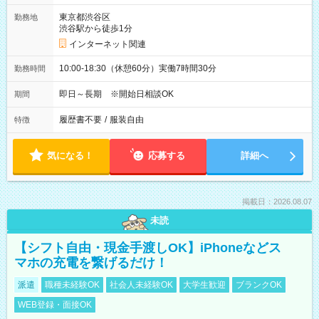
東京都渋谷区
勤務地
渋谷駅から徒歩1分
インターネット関連
10:00-18:30（休憩60分）実働7時間30分
勤務時間
即日～長期 ※開始日相談OK
期間
履歴書不要
/
服装自由
特徴
気になる！
応募する
詳細へ
掲載日：2026.08.07
未読
【シフト自由・現金手渡しOK】iPhoneなどス
マホの充電を繋げるだけ！
派遣
職種未経験OK
社会人未経験OK
大学生歓迎
ブランクOK
WEB登録・面接OK