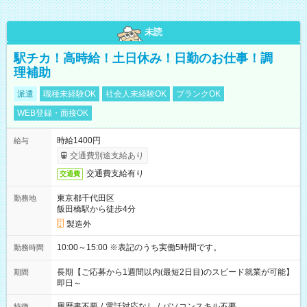
未読
駅チカ！高時給！土日休み！日勤のお仕事！調
理補助
派遣
職種未経験OK
社会人未経験OK
ブランクOK
WEB登録・面接OK
時給1400円
給与
交通費別途支給あり
交通費支給有り
交通費
東京都千代田区
勤務地
飯田橋駅から徒歩4分
製造外
10:00～15:00 ※表記のうち実働5時間です。
勤務時間
長期【ご応募から1週間以内(最短2日目)のスピード就業が可能】
期間
即日～
履歴書不要
/
電話対応なし
/
パソコンスキル不要
特徴