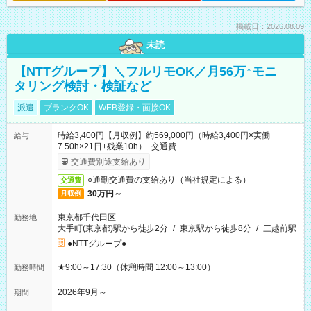
掲載日：2026.08.09
未読
【NTTグループ】＼フルリモOK／月56万↑モニ
タリング検討・検証など
派遣
ブランクOK
WEB登録・面接OK
時給3,400円【月収例】約569,000円（時給3,400円×実働
給与
7.50h×21日+残業10h）+交通費
交通費別途支給あり
○通勤交通費の支給あり（当社規定による）
交通費
30万円～
月収例
東京都千代田区
勤務地
大手町(東京都)駅から徒歩2分
/
東京駅から徒歩8分
/
三越前駅
●NTTグループ●
★9:00～17:30（休憩時間 12:00～13:00）
勤務時間
2026年9月～
期間