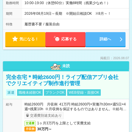
10:00-19:00（休憩60分）実働8時間（残業少なめ！）
勤務時間
2026年08月19日～長期 ※開始日相談OK ※8月～！
期間
履歴書不要
/
服装自由
特徴
気になる！
応募する
詳細へ
掲載日：2026.08.07
未読
完全在宅＊時給2600円！ライブ配信アプリ会社
でクリエイティブ制作進行管理
派遣
職種未経験OK
ブランクOK
WEB登録・面接OK
時給2600円 月収例 41万円 時給2600円×実働7h30m×週5日×4
給与
週+残業10h ※月収例を保証するものではありません。※給与即
受取りサービス利用可（利用条件有）
交通費別途支給あり
1ヶ月3万円を上限として実費支給
交通費
30万円～
月収例