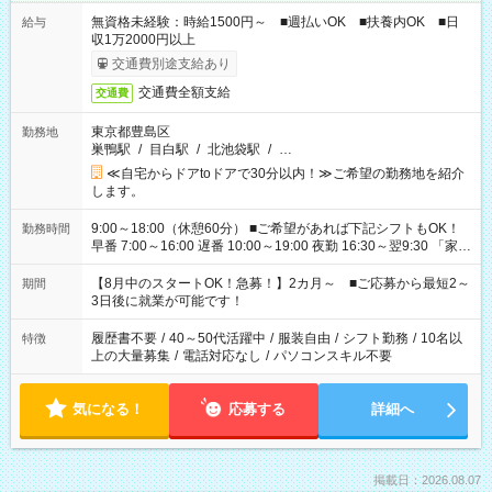
無資格未経験：時給1500円～ ■週払いOK ■扶養内OK ■日
給与
収1万2000円以上
交通費別途支給あり
交通費全額支給
交通費
東京都豊島区
勤務地
巣鴨駅
/
目白駅
/
北池袋駅
/
…
≪自宅からドアtoドアで30分以内！≫ご希望の勤務地を紹介
します。
9:00～18:00（休憩60分） ■ご希望があれば下記シフトもOK！
勤務時間
早番 7:00～16:00 遅番 10:00～19:00 夜勤 16:30～翌9:30 「家族
と休みを合わせたい」 「余裕を持って夕飯の準備がしたい」
「できれば残業はしたくない」 など、ご希望を教えてください
【8月中のスタートOK！急募！】2カ月～ ■ご応募から最短2～
期間
ね。 ※Wワーク希望の方へ 今ご覧のお仕事で希望する勤務時間
3日後に就業が可能です！
と、もう1つのお仕事の勤務時間。 合計で週40時間を超える場
合は応募できません。
履歴書不要
/
40～50代活躍中
/
服装自由
/
シフト勤務
/
10名以
特徴
上の大量募集
/
電話対応なし
/
パソコンスキル不要
気になる！
応募する
詳細へ
掲載日：2026.08.07