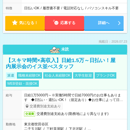
日払いOK
/
履歴書不要
/
電話対応なし
/
パソコンスキル不要
特徴
気になる！
応募する
詳細へ
掲載日：2026.07.23
未読
【スキマ時間×高収入】日給1.5万～日払い！屋
内展示会のイス並べスタッフ
派遣
職種未経験OK
社会人未経験OK
大学生歓迎
ブランクOK
WEB登録・面接OK
日給1万5000円～※実働5時間で日給7000円のお仕事もありま
給与
す ◆日払い・週払いOK！（規定あり）◆お仕事によって日給
も異なります
交通費別途支給あり
交通費別途支給あり(勤務地により異なります)
交通費
東京都世田谷区
勤務地
二子玉川駅
/
三軒茶屋駅
/
下北沢駅
/
…