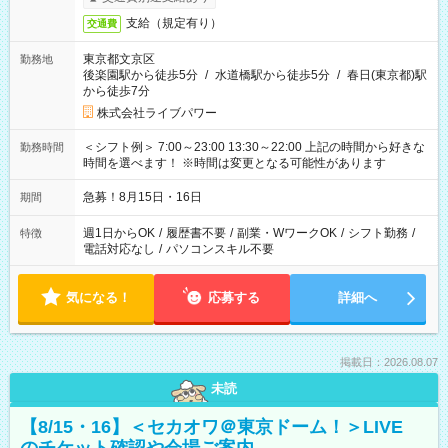
支給（規定有り）
交通費
東京都文京区
勤務地
後楽園駅から徒歩5分
/
水道橋駅から徒歩5分
/
春日(東京都)駅
から徒歩7分
株式会社ライブパワー
＜シフト例＞ 7:00～23:00 13:30～22:00 上記の時間から好きな
勤務時間
時間を選べます！ ※時間は変更となる可能性があります
急募！8月15日・16日
期間
週1日からOK
/
履歴書不要
/
副業・WワークOK
/
シフト勤務
/
特徴
電話対応なし
/
パソコンスキル不要
気になる！
応募する
詳細へ
掲載日：2026.08.07
未読
【8/15・16】＜セカオワ＠東京ドーム！＞LIVE