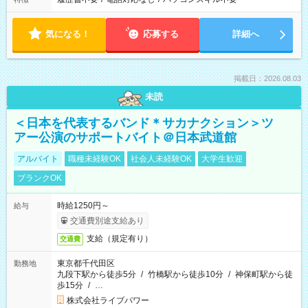
気になる！
応募する
詳細へ
掲載日：2026.08.03
未読
＜日本を代表するバンド＊サカナクション＞ツ
アー公演のサポートバイト＠日本武道館
アルバイト
職種未経験OK
社会人未経験OK
大学生歓迎
ブランクOK
時給1250円～
給与
交通費別途支給あり
支給（規定有り）
交通費
東京都千代田区
勤務地
九段下駅から徒歩5分
/
竹橋駅から徒歩10分
/
神保町駅から徒
歩15分
/
…
株式会社ライブパワー