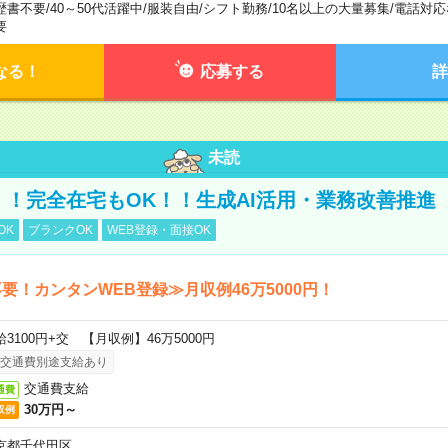
歴書不要
/
40～50代活躍中
/
服装自由
/
シフト勤務
/
10名以上の大量募集
/
電話対応
要
なる！
応募する
詳
未読
円！！完全在宅もOK！！生成AI活用・業務改善推進
OK
ブランクOK
WEB登録・面接OK
要！カンタンWEB登録≫月収例46万5000円！
給3100円+交 【月収例】46万5000円
交通費別途支給あり
交通費支給
通費
30万円～
収例
京都千代田区