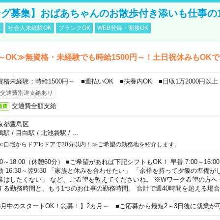
グ募集】おばあちゃんのお散歩付き添いも仕事の
K
社会人未経験OK
ブランクOK
WEB登録・面接OK
～OK≫無資格・未経験でも時給1500円～！土日祝休みもOK
資格未経験：時給1500円～ ■週払いOK ■扶養内OK ■日収1万2000円以上
交通費別途支給あり
交通費全額支給
通費
京都豊島区
鴨駅
/
目白駅
/
北池袋駅
/
…
≪自宅からドアtoドアで30分以内！≫ご希望の勤務地を紹介します。
00～18:00（休憩60分） ■ご希望があれば下記シフトもOK！ 早番 7:00～16:00 遅
勤 16:30～翌9:30 「家族と休みを合わせたい」 「余裕を持って夕飯の準備
業はしたくない」 など、ご希望を教えてくださいね。 ※Wワーク希望の方へ
する勤務時間と、もう1つのお仕事の勤務時間。 合計で週40時間を超える場
8月中のスタートOK！急募！】2カ月～ ■ご応募から最短2～3日後に就業が