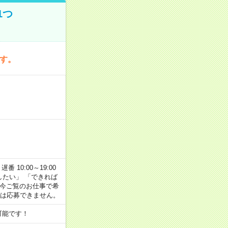
1つ
です。
番 10:00～19:00
がしたい」 「できれば
 今ご覧のお仕事で希
合は応募できません。
可能です！