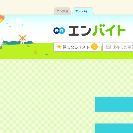
エン派遣
エン バイト
0
気になるリスト
保存した希