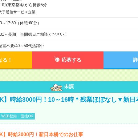
手町(東京都)駅から徒歩5分
大手通信サービス企業
00～17:30（休憩:60分）
9/01～長期 ※開始日ご相談ください！
歴書不要
/
40～50代活躍中
なる！
応募する
詳
未読
K】時給3000円！10～16時＊残業ほぼなし▼新
WEB登録・面接OK
K】時給3000円！新日本橋でのお仕事