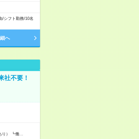
由
/
シフト勤務
/
10名
細へ
来社不要！
あり） ┗働…