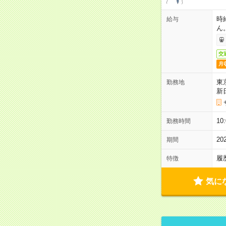
時
給与
ん
交
月
東
勤務地
新
1
勤務時間
2
期間
履
特徴
気に