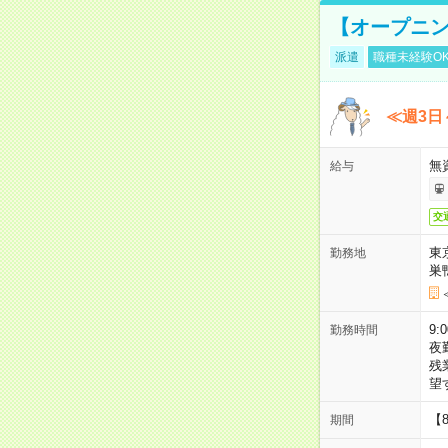
【オープニン
派遣
職種未経験O
≪週3日
無
給与
交
東
勤務地
巣
9:
勤務時間
夜
残
望
【
期間