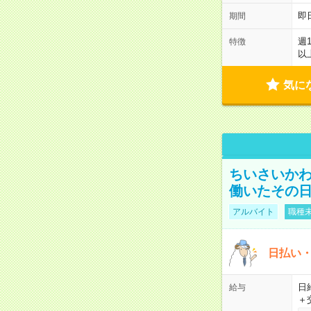
即
期間
週
特徴
以
気に
ちいさいか
働いたその日
アルバイト
職種未
日払い・
日給
給与
＋