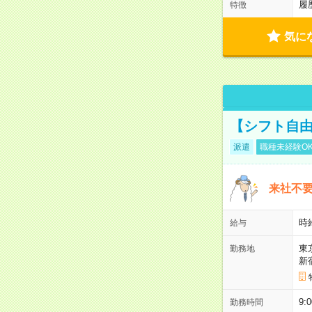
履
特徴
気に
【シフト自由
派遣
職種未経験O
来社不要
時
給与
東
勤務地
新
9:
勤務時間