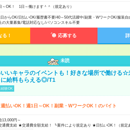
日～OK！ 1日～働けます＾＾（規定あり）
1日からOK
/
日払いOK
/
履歴書不要
/
40～50代活躍中
/
副業・WワークOK
/
服装自
上の大量募集
/
電話対応なし
/
パソコンスキル不要
なる！
応募する
詳
未読
わいいキャラのイベントも！好きな場所で働ける☆
に給料もらえる◎/T1
経験OK
週払いOK！週1日～OK！副業・WワークOK！のバイト
13,000円～
交通費支給 ★交通費全額支給！ ┗案件により規定あり ★日払いOK！（規定