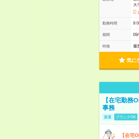
大
9:
勤務時間
0
期間
履
特徴
気に
【在宅勤務O
事務
派遣
ブランクOK
【在宅O