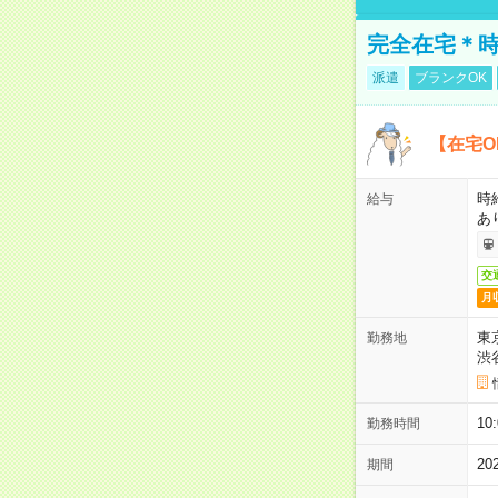
完全在宅＊時
派遣
ブランクOK
【在宅O
時
給与
あ
交
月
東
勤務地
渋
1
勤務時間
2
期間