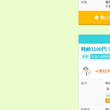
履
特徴
不
気に
時給3100
派遣
社会人未経験
≪来社不
時
給与
交
月
東
勤務地