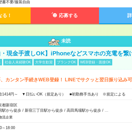
歴書不要
/
服装自由
なる！
応募する
詳
未読
・現金手渡しOK】iPhoneなどスマホの充電を繋
K
社会人未経験OK
大学生歓迎
ブランクOK
WEB登録・面接OK
、カンタン手続きWEB登録！ LINEでサクッと翌日振り込み
給1414円～ ▼日払いOK（規定あり） ■初勤務手当あり ※規定による
京都新宿区
宿駅から徒歩
/
新宿三丁目駅から徒歩
/
高田馬場駅から徒歩
/
…
物流企業
00～18:00