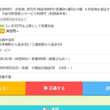
給3000円 月収例 30万円 時給3000円×実働5h×週5日×4週 ※月収例を保
。※給与即受取りサービス利用可（利用条件有）
交通費別途支給あり
1ヶ月3万円を上限として実費支給
通費
30万円～
収例
京都中央区
日本橋駅から徒歩3分
/
三越前駅から徒歩1分
サ－ビス
0:00-16:00（休憩60分）実働5時間（残業少なめ！）
026年09月01日～長期 ※開始日相談OK ※9月～！
歴書不要
なる！
応募する
詳
未読