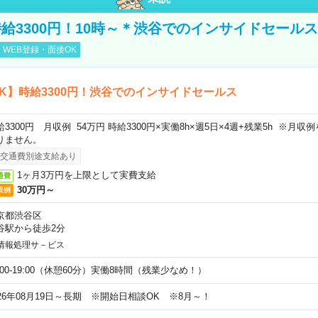
給3300円！10時～＊渋谷でのインサイドセールス
WEB登録・面接OK
K】時給3300円！渋谷でのインサイドセールス
給3300円 月収例 54万円 時給3300円×実働8h×週5日×4週+残業5h ※月
りません。
交通費別途支給あり
1ヶ月3万円を上限として実費支給
通費
30万円～
収例
京都渋谷区
谷駅から徒歩2分
情報処理サ－ビス
0:00-19:00（休憩60分）実働8時間（残業少なめ！）
026年08月19日～長期 ※開始日相談OK ※8月～！